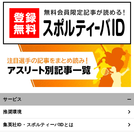
サービス
開
く/
推奨環境
閉
じ
集英社ID・スポルティーバIDとは
る