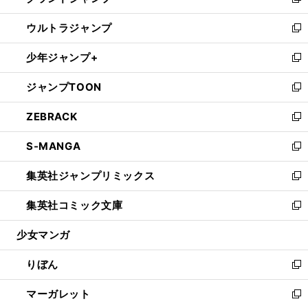
い
新
開
ウ
ン
ウ
し
ウルトラジャンプ
く
で
ド
ィ
い
新
開
ウ
ン
ウ
し
少年ジャンプ+
く
で
ド
ィ
い
新
開
ウ
ン
ウ
し
ジャンプTOON
く
で
ド
ィ
い
新
開
ウ
ン
ウ
し
ZEBRACK
く
で
ド
ィ
い
新
開
ウ
ン
ウ
し
S-MANGA
く
で
ド
ィ
い
新
開
ウ
ン
ウ
し
集英社ジャンプリミックス
く
で
ド
ィ
い
新
開
ウ
ン
ウ
し
集英社コミック文庫
く
で
ド
ィ
い
新
開
ウ
ン
ウ
し
少女マンガ
く
で
ド
ィ
い
開
ウ
ン
ウ
りぼん
く
で
ド
ィ
新
開
ウ
ン
し
マーガレット
く
で
ド
い
新