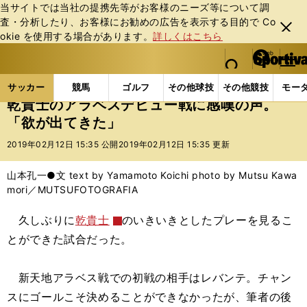
当サイトでは当社の提携先等がお客様のニーズ等について調
査・分析したり、お客様にお勧めの広告を表⽰する⽬的で Co
閉じ
okie を使⽤する場合があります。
詳しくはこちら
る
マイペ
web Sportiva (webスポルティーバ)
検索
メニュ
we
ー
サッカーの記事一覧
海外サッカー
海外サッカー
b
ジ
サッカー
競馬
ゴルフ
その他球技
その他競技
モー
ス
乾貴士のアラベスデビュー戦に感嘆の声。
ポ
「欲が出てきた」
ル
テ
2019年02月12日 15:35 公開
2019年02月12日 15:35 更新
ィ
ー
山本孔一●文 text by Yamamoto Koichi photo by Mutsu Kawa
バ
mori／MUTSUFOTOGRAFIA
久しぶりに
乾貴士
のいきいきとしたプレーを見るこ
とができた試合だった。
新天地アラベス戦での初戦の相手はレバンテ。チャン
スにゴールこそ決めることができなかったが、筆者の後