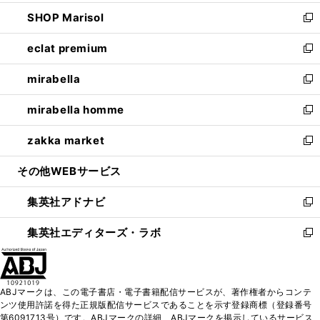
開
ウ
ン
ウ
し
SHOP Marisol
く
で
ド
ィ
い
新
開
ウ
ン
ウ
し
eclat premium
く
で
ド
ィ
い
新
開
ウ
ン
ウ
し
mirabella
く
で
ド
ィ
い
新
開
ウ
ン
ウ
し
mirabella homme
く
で
ド
ィ
い
新
開
ウ
ン
ウ
し
zakka market
く
で
ド
ィ
い
新
開
ウ
ン
ウ
し
その他WEBサービス
く
で
ド
ィ
い
開
ウ
ン
ウ
集英社アドナビ
く
で
ド
ィ
新
開
ウ
ン
し
集英社エディターズ・ラボ
く
で
ド
い
新
開
ウ
ウ
し
く
で
ィ
い
開
ン
ウ
ABJマークは、この電子書店・電子書籍配信サービスが、著作権者からコンテ
く
ド
ィ
ンツ使用許諾を得た正規版配信サービスであることを示す登録商標（登録番号
ウ
ン
第6091713号）です。ABJマークの詳細、ABJマークを掲示しているサービス