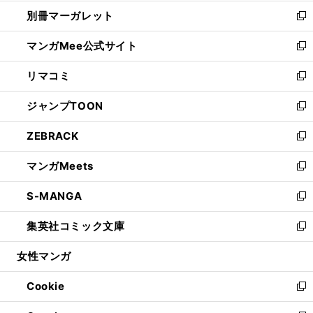
開
ウ
ウ
し
別冊マーガレット
く
で
ィ
い
新
開
ン
ウ
し
マンガMee公式サイト
く
ド
ィ
い
新
ウ
ン
ウ
し
リマコミ
で
ド
ィ
い
新
開
ウ
ン
ウ
し
ジャンプTOON
く
で
ド
ィ
い
新
開
ウ
ン
ウ
し
ZEBRACK
く
で
ド
ィ
い
新
開
ウ
ン
ウ
し
マンガMeets
く
で
ド
ィ
い
新
開
ウ
ン
ウ
し
S-MANGA
く
で
ド
ィ
い
新
開
ウ
ン
ウ
し
集英社コミック文庫
く
で
ド
ィ
い
新
開
ウ
ン
ウ
し
女性マンガ
く
で
ド
ィ
い
開
ウ
ン
ウ
Cookie
く
で
ド
ィ
新
開
ウ
ン
し