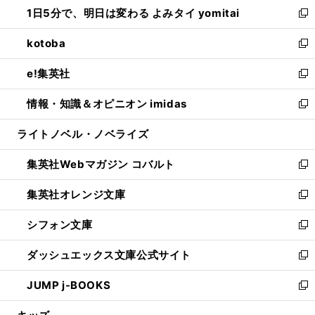
し
1日5分で、明日は変わる よみタイ yomitai
で
ド
ィ
い
新
開
ウ
ン
ウ
し
kotoba
く
で
ド
ィ
い
新
開
ウ
ン
ウ
し
e!集英社
く
で
ド
ィ
い
新
開
ウ
ン
ウ
し
情報・知識＆オピニオン imidas
く
で
ド
ィ
い
新
開
ウ
ン
ウ
し
ライトノベル・ノベライズ
く
で
ド
ィ
い
開
ウ
ン
ウ
集英社Webマガジン コバルト
く
で
ド
ィ
新
開
ウ
ン
し
集英社オレンジ文庫
く
で
ド
い
新
開
ウ
ウ
し
シフォン文庫
く
で
ィ
い
新
開
ン
ウ
し
ダッシュエックス文庫公式サイト
く
ド
ィ
い
新
ウ
ン
ウ
し
JUMP j-BOOKS
で
ド
ィ
い
新
開
ウ
ン
ウ
し
く