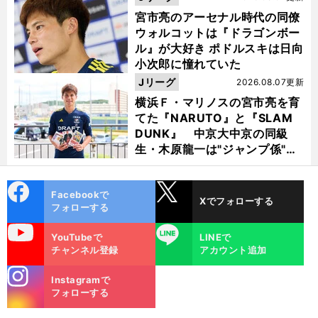
宮市亮のアーセナル時代の同僚
ウォルコットは『ドラゴンボー
ル』が大好き ポドルスキは日向
小次郎に憧れていた
Jリーグ
2026.08.07更新
横浜Ｆ・マリノスの宮市亮を育
てた『NARUTO』と『SLAM
DUNK』 中京大中京の同級
生・木原龍一は"ジャンプ係"だ
った
cebo
X
Facebookで
Xでフォローする
ok
フォローする
uTube
LINE
YouTubeで
LINEで
チャンネル登録
アカウント追加
stagra
Instagramで
m
フォローする