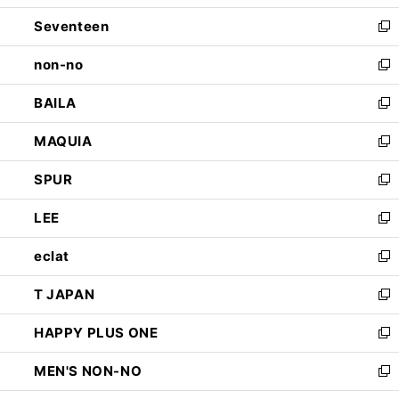
開
ウ
ン
Seventeen
く
で
ド
新
開
ウ
し
non-no
く
で
い
新
開
ウ
し
BAILA
く
ィ
い
新
ン
ウ
し
MAQUIA
ド
ィ
い
新
ウ
ン
ウ
し
SPUR
で
ド
ィ
い
新
開
ウ
ン
ウ
し
LEE
く
で
ド
ィ
い
新
開
ウ
ン
ウ
し
eclat
く
で
ド
ィ
い
新
開
ウ
ン
ウ
し
T JAPAN
く
で
ド
ィ
い
新
開
ウ
ン
ウ
し
HAPPY PLUS ONE
く
で
ド
ィ
い
新
開
ウ
ン
ウ
し
MEN'S NON-NO
く
で
ド
ィ
い
新
開
ウ
ン
ウ
し