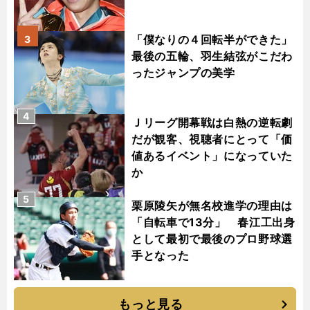
「僕なりの４回転半ができた」
3
最後の五輪、羽生結弦がこだわ
ったジャンプの美学
4
Ｊリーグ開幕戦は白熱の逆転劇
だが観客、視聴者にとって「価
値あるイベント」になっていた
か
5
栗原陵矢が無名校進学の理由は
「自転車で13分」 春江工出身
として最初で最後のプロ野球選
手となった
もっと見る