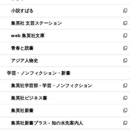
開
ウ
し
小説すばる
く
で
い
新
開
ウ
し
集英社 文芸ステーション
く
ィ
い
新
ン
ウ
し
web 集英社文庫
ド
ィ
い
新
ウ
ン
ウ
し
青春と読書
で
ド
ィ
い
新
開
ウ
ン
ウ
し
アジア人物史
く
で
ド
ィ
い
新
開
ウ
ン
ウ
し
学芸・ノンフィクション・新書
く
で
ド
ィ
い
開
ウ
ン
ウ
集英社学芸部 - 学芸・ノンフィクション
く
で
ド
ィ
新
開
ウ
ン
し
集英社ビジネス書
く
で
ド
い
新
開
ウ
ウ
し
集英社新書
く
で
ィ
い
新
開
ン
ウ
し
集英社新書プラス - 知の水先案内人
く
ド
ィ
い
新
ウ
ン
ウ