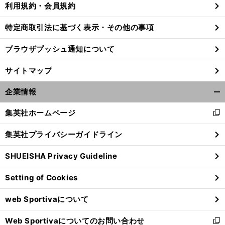
利用規約・会員規約
特定商取引法に基づく表示・その他の事項
。
あ
前
ブラウザプッシュ通知について
へ
サイトマップ
企業情報
開
く/
集英社ホームページ
新
閉
し
じ
集英社プライバシーガイドライン
い
る
ウ
SHUEISHA Privacy Guideline
ィ
ン
Setting of Cookies
ド
ウ
web Sportivaについて
で
開
Web Sportivaについてのお問い合わせ
く
新