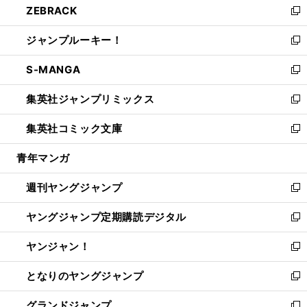
ZEBRACK
く
で
ド
ィ
い
新
開
ウ
ン
ウ
し
ジャンプルーキー！
く
で
ド
ィ
い
新
開
ウ
ン
ウ
し
S-MANGA
く
で
ド
ィ
い
新
開
ウ
ン
ウ
し
集英社ジャンプリミックス
く
で
ド
ィ
い
新
開
ウ
ン
ウ
し
集英社コミック文庫
く
で
ド
ィ
い
新
開
ウ
ン
ウ
し
青年マンガ
く
で
ド
ィ
い
開
ウ
ン
ウ
週刊ヤングジャンプ
く
で
ド
ィ
新
開
ウ
ン
し
ヤングジャンプ定期購読デジタル
く
で
ド
い
新
開
ウ
ウ
し
ヤンジャン！
く
で
ィ
い
新
開
ン
ウ
し
となりのヤングジャンプ
く
ド
ィ
い
新
ウ
ン
ウ
し
グランドジャンプ
で
ド
ィ