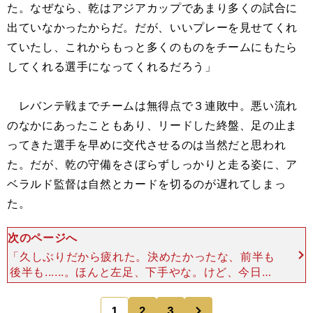
た。なぜなら、乾はアジアカップであまり多くの試合に
出ていなかったからだ。だが、いいプレーを見せてくれ
ていたし、これからもっと多くのものをチームにもたら
してくれる選手になってくれるだろう」
レバンテ戦までチームは無得点で３連敗中。悪い流れ
のなかにあったこともあり、リードした終盤、足の止ま
ってきた選手を早めに交代させるのは当然だと思われ
た。だが、乾の守備をさぼらずしっかりと走る姿に、ア
ベラルド監督は自然とカードを切るのが遅れてしまっ
た。
次のページへ
「久しぶりだから疲れた。決めたかったな、前半も
後半も......。ほんと左足、下手やな。けど、今日の
試合は勝利したことが一番」 試合後の乾は、得点
を決められなかったことを反省しながらも、勝利に
次
1
2
3
のページへ