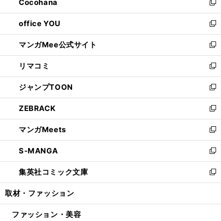
Cocohana
く
で
ド
い
新
開
ウ
ウ
し
office YOU
く
で
ィ
い
新
開
ン
ウ
し
マンガMee公式サイト
く
ド
ィ
い
新
ウ
ン
ウ
し
リマコミ
で
ド
ィ
い
新
開
ウ
ン
ウ
し
ジャンプTOON
く
で
ド
ィ
い
新
開
ウ
ン
ウ
し
ZEBRACK
く
で
ド
ィ
い
新
開
ウ
ン
ウ
し
マンガMeets
く
で
ド
ィ
い
新
開
ウ
ン
ウ
し
S-MANGA
く
で
ド
ィ
い
新
開
ウ
ン
ウ
し
集英社コミック文庫
く
で
ド
ィ
い
新
開
ウ
ン
ウ
し
取材・ファッション
く
で
ド
ィ
い
開
ウ
ン
ウ
ファッション・美容
く
で
ド
ィ