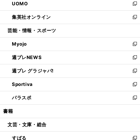
UOMO
く
で
ド
ィ
い
新
開
ウ
ン
ウ
し
集英社オンライン
く
で
ド
ィ
い
新
開
ウ
ン
ウ
し
芸能・情報・スポーツ
く
で
ド
ィ
い
開
ウ
ン
ウ
Myojo
く
で
ド
ィ
新
開
ウ
ン
し
週プレNEWS
く
で
ド
い
新
開
ウ
ウ
し
週プレ グラジャパ!
く
で
ィ
い
新
開
ン
ウ
し
Sportiva
く
ド
ィ
い
新
ウ
ン
ウ
し
パラスポ
で
ド
ィ
い
新
開
ウ
ン
ウ
し
書籍
く
で
ド
ィ
い
開
ウ
ン
ウ
文芸・文庫・総合
く
で
ド
ィ
開
ウ
ン
すばる
く
で
ド
新