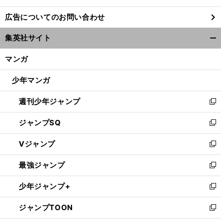
し
広告についてのお問い合わせ
い
ウ
集英社サイト
ィ
開
ン
く/
マンガ
ド
閉
ウ
じ
少年マンガ
で
る
開
週刊少年ジャンプ
く
新
し
ジャンプSQ
い
新
ウ
し
Vジャンプ
ィ
い
新
ン
ウ
し
最強ジャンプ
ド
ィ
い
新
ウ
ン
ウ
し
少年ジャンプ+
で
ド
ィ
い
新
開
ウ
ン
ウ
し
ジャンプTOON
く
で
ド
ィ
い
新
開
ウ
ン
ウ
し