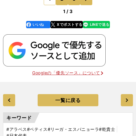
貢献でき
1 / 3
いいね
Xでポストする
LINEで送る
line
faceboo
x
k
Googleの「優先ソース」について
一覧に戻る
キーワード
#アラベス
#ベティス
#リーガ・エスパニョーラ
#乾貴士
#日本代表