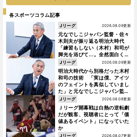
各スポーツコラム記事
Jリーグ
2026.08.09更新
元なでしこジャパン監督・佐々
木則夫が振り返る明治大時代
「練習もしない（木村）和司が
脚光を浴びて...。全然面白くな
い４年間でした」
Jリーグ
2026.08.09更新
明治大時代から別格だった木村
和司の技術 「実は僕、アイツ
のフェイントを真似していまし
た」と元なでしこジャパン監
督・佐々木則夫
Jリーグ
2026.08.08更新
Ｊリーグ開幕戦は白熱の逆転劇
だが観客、視聴者にとって「価
値あるイベント」になっていた
か
Jリーグ
2026.08.07更新