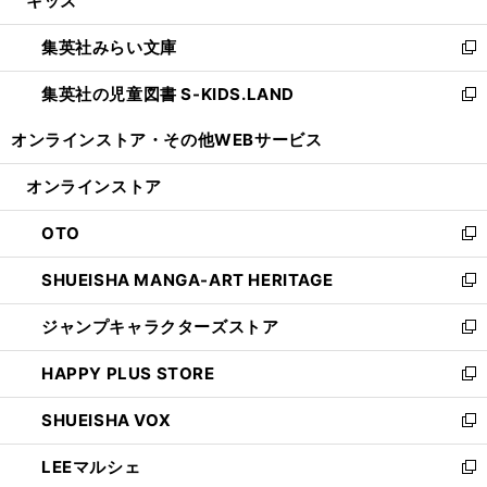
キッズ
で
ド
ィ
い
開
ウ
ン
ウ
集英社みらい文庫
く
で
ド
ィ
新
開
ウ
ン
し
集英社の児童図書 S-KIDS.LAND
く
で
ド
い
新
開
ウ
ウ
し
オンラインストア・
その他WEBサービス
く
で
ィ
い
開
ン
ウ
オンラインストア
く
ド
ィ
ウ
ン
OTO
で
ド
新
開
ウ
し
SHUEISHA MANGA-ART HERITAGE
く
で
い
新
開
ウ
し
ジャンプキャラクターズストア
く
ィ
い
新
ン
ウ
し
HAPPY PLUS STORE
ド
ィ
い
新
ウ
ン
ウ
し
SHUEISHA VOX
で
ド
ィ
い
新
開
ウ
ン
ウ
し
LEEマルシェ
く
で
ド
ィ
い
新