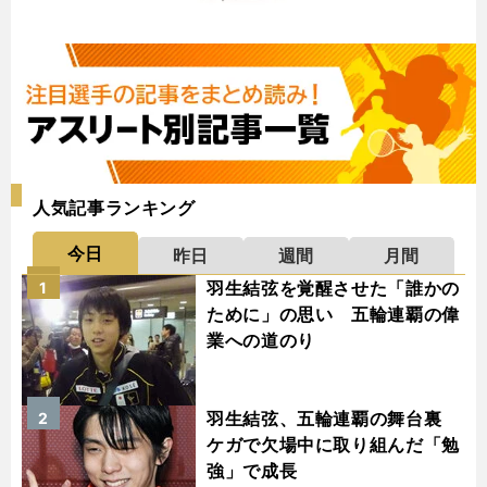
人気記事ランキング
今日
昨日
週間
月間
羽生結弦を覚醒させた「誰かの
1
ために」の思い 五輪連覇の偉
業への道のり
羽生結弦、五輪連覇の舞台裏
2
ケガで欠場中に取り組んだ「勉
強」で成長