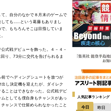
て、自分のなかで８月末のゲームで
も......という葛藤もありまし
ので、もちろんそこは目指していま
た。
公式戦デビューを飾った。４－４－
に回り、73分に交代を告げられるま
ル前でヘディングシュートを放つが
け出し決定機を迎えたが、ダイレク
することはできなかった。公式戦デビ
人気記事ランキング
ームとしても僕自身もチャンスがあっ
、チャンスで仕留められなかったこと
今日
昨日