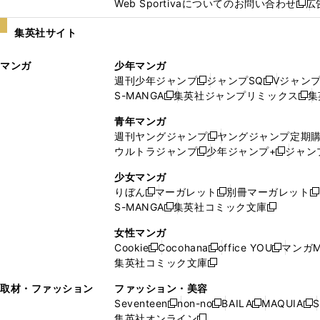
Web Sportivaについてのお問い合わせ
広
し
新
い
し
集英社サイト
ウ
い
ィ
ウ
マンガ
少年マンガ
ン
ィ
週刊少年ジャンプ
ジャンプSQ
Vジャン
ド
ン
新
新
S-MANGA
集英社ジャンプリミックス
集
ウ
ド
新
し
し
新
で
ウ
し
い
い
し
青年マンガ
開
で
い
ウ
ウ
い
週刊ヤングジャンプ
ヤングジャンプ定期
新
く
開
ウ
ィ
ィ
ウ
ウルトラジャンプ
少年ジャンプ+
ジャン
新
し
新
く
ィ
ン
ン
ィ
し
い
し
ン
ド
ド
ン
少女マンガ
い
ウ
い
ド
ウ
ウ
ド
りぼん
マーガレット
別冊マーガレット
新
新
新
ウ
ィ
ウ
ウ
で
で
ウ
S-MANGA
集英社コミック文庫
し
新
し
新
ィ
ン
ィ
で
開
開
で
い
し
い
し
ン
ド
ン
女性マンガ
開
く
く
開
ウ
い
ウ
い
ド
ウ
ド
Cookie
Cocohana
office YOU
マンガM
く
く
新
新
新
ィ
ウ
ィ
ウ
ウ
で
ウ
集英社コミック文庫
し
新
し
し
ン
ィ
ン
ィ
で
開
で
い
し
い
い
ド
ン
ド
ン
取材・ファッション
ファッション・美容
開
く
開
ウ
い
ウ
ウ
ウ
ド
ウ
ド
Seventeen
non-no
BAILA
MAQUIA
S
く
く
新
新
新
新
ィ
ウ
ィ
ィ
で
ウ
で
ウ
集英社オンライン