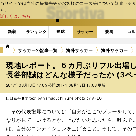
当サイトでは当社の提携先等がお客様のニーズ等について調査・分析し
web Sportiva (webスポルティーバ)
す。
詳しくはこちら
新着
ランキング
野球
サッカー
競馬
ゴル
we
サッカーの記事一覧
海外サッカー
海外サッカー
b
ス
現地レポート。５カ月ぶりフル出場
ポ
ル
長谷部誠はどんな様子だったか (3ペ
テ
2017年08月13日 17:05 公開
2017年08月13日 17:08 更新
ィ
ー
バ
山口裕平●文 text by Yamaguchi Yuhei
photo by AFLO
その代表復帰については「自分がここでプレーをして、
なりが見て、いけるとか、呼びたいと思ったら、呼んで
は、自分のコンディションを上げること。そして、その