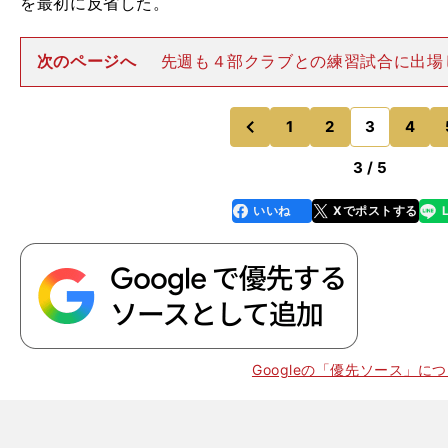
を最初に反省した。
次のページへ
先週も４部クラブとの練習試合に出場
「４部でもやっぱり足の出どころは日本とは違うと思
（ボールを奪いに）来るなと思いました。いくつかイー
をしてしまったなと思ったんで
1
2
3
4
のページへ
のページへ
前
3 / 5
いいね
Xでポストする
line
faceboo
x
k
Googleの「優先ソース」に