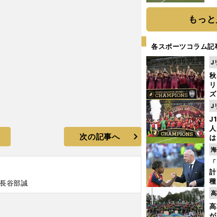
もっと
各スポーツコラム記
J
秋
リ
ズ
J
を
J
人
次の記事へ
は
に
海
と
「
計
種
#長谷部誠
ィ
高
起
高
が