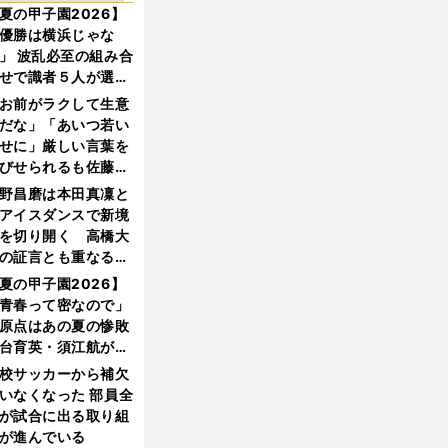
夏の甲子園2026】
優勝は横浜じゃな
」 波乱必至の組み合
せで識者５人が選ん
優勝校はここだ！
お前がラクして生意
だな」「あいつ若い
せに」厳しい言葉を
びせられるも佐藤慎
郎が貫いた誇りとフ
野昌磨は本田真凜と
ンへの思い
アイスダンスで新境
を切り開く 高橋大
の証言とも重なる課
と楽しさ
夏の甲子園2026】
青春って密なので」
原点はあの夏の惨敗
台育英・須江航が明
す"日本一1000日計
校サッカーから補欠
"のすべて
いなくなった 部員全
が試合に出る取り組
が進んでいる