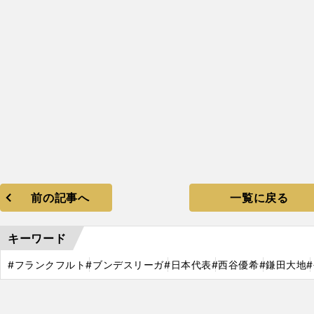
前の記事へ
一覧に戻る
キーワード
#フランクフルト
#ブンデスリーガ
#日本代表
#西谷優希
#鎌田大地