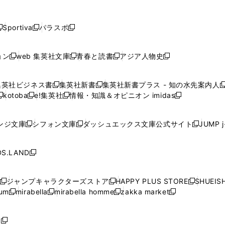
し
し
し
し
し
ン
ン
ン
ン
開
開
開
開
開
い
い
い
い
い
ド
ド
ド
ド
く
く
く
く
く
ウ
ウ
ウ
ウ
ウ
ウ
ウ
ウ
ウ
Sportiva
パラスポ
新
新
ィ
ィ
ィ
ィ
ィ
で
で
で
で
し
し
し
ン
ン
ン
ン
ン
開
開
開
開
い
い
い
ド
ド
ド
ド
ド
ョン
web 集英社文庫
青春と読書
アジア人物史
く
く
く
く
新
新
新
新
ウ
ウ
ウ
ウ
ウ
ウ
ウ
ウ
し
し
し
し
ィ
ィ
ィ
で
で
で
で
で
い
い
い
い
ン
ン
ン
集英社ビジネス書
集英社新書
集英社新書プラス - 知の水先案内人
開
開
開
開
開
新
新
新
ウ
ウ
ウ
ウ
ド
ド
ド
kotoba
e!集英社
情報・知識＆オピニオン imidas
く
く
く
く
く
新
し
新
し
新
ィ
ィ
ィ
ィ
ウ
ウ
ウ
し
し
い
し
い
し
ン
ン
ン
ン
で
で
で
い
い
ウ
い
ウ
い
ド
ド
ド
ド
ンジ文庫
シフォン文庫
ダッシュエックス文庫公式サイト
JUMP 
開
開
開
新
新
新
ウ
ウ
ィ
ウ
ィ
ウ
ウ
ウ
ウ
ウ
く
く
く
し
し
し
ィ
ィ
ン
ィ
ン
ィ
で
で
で
で
い
い
い
ン
ン
ド
ン
ド
ン
S.LAND
開
開
開
開
新
ウ
ウ
ウ
ド
ド
ウ
ド
ウ
ド
く
く
く
く
し
ィ
ィ
ィ
ウ
ウ
で
ウ
で
ウ
い
ン
ン
ン
ジャンプキャラクターズストア
HAPPY PLUS STORE
SHUEIS
で
で
開
で
開
で
新
新
新
ウ
ド
ド
ド
ium
mirabella
mirabella homme
zakka market
開
開
く
開
く
開
し
新
新
新
し
新
し
ィ
ウ
ウ
ウ
く
く
く
く
い
し
し
い
し
し
い
ン
で
で
で
ウ
い
い
ウ
い
い
ウ
ド
ボ
開
開
開
新