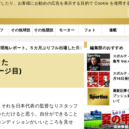
たり、お客様にお勧めの広告を表⽰する⽬的で Cookie を使⽤す
フ
その他球技
その他競技
モーター
フォト
連載
現地レポート。５カ月ぶりフル出場した長谷部誠はどんな様子だっ
編集部のおすすめ
スポルテ
した
集号 Vol
ージ目)
スポルテ
月16日発
最新記事
プッシュ
いて
それを日本代表の監督なりスタッフ
いただけると思う。自分ができること
コンディションがいいところを見せ