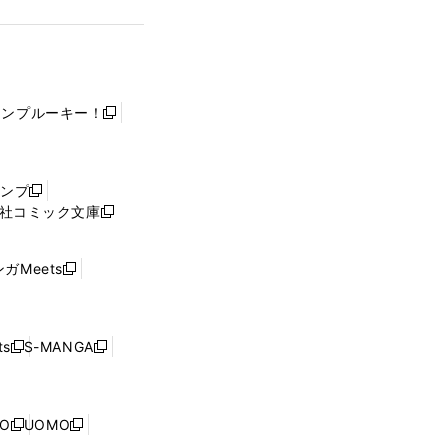
ャンプルーキー！
新
し
い
ウ
ャンプ
新
ィ
社コミック文庫
し
新
ン
い
し
ド
ウ
い
ウ
ガMeets
新
ィ
ウ
で
し
ン
ィ
開
い
ド
ン
く
ウ
ウ
ド
s
S-MANGA
新
新
ィ
で
ウ
し
し
ン
開
で
い
い
ド
く
開
ウ
ウ
ウ
NO
UOMO
く
新
新
ィ
ィ
で