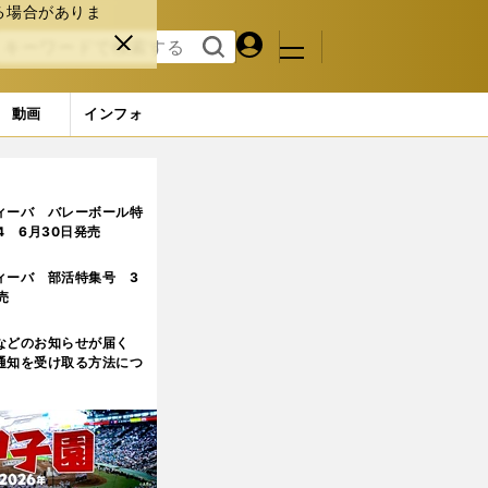
る場合がありま
マイペ
閉じ
検索
メニュ
ー
る
す
ジ
る
動画
インフォ
たか
3ページ目
ィーバ バレーボール特
.4 6月30日発売
ィーバ 部活特集号 3
売
などのお知らせが届く
通知を受け取る方法につ