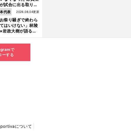
が試合に出る取り組
が進んでいる
本代表
2026.08.04更新
お祭り騒ぎで終わら
てはいけない」林陵
×岩政大樹が語る、
030年ワールドカッ
へ日本が積み上げる
きもの
agramで
ローする
Sportivaについて