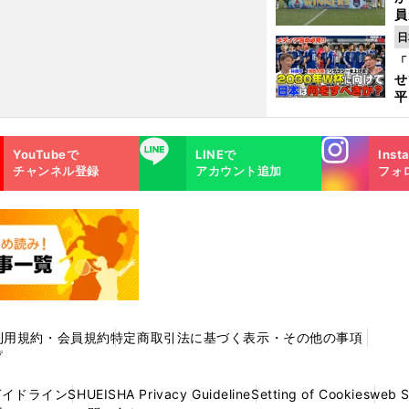
員
み
日
「
せ
平
2
プ
Instagra
LINE
べ
YouTubeで
LINEで
Inst
m
チャンネル登録
アカウント追加
フォ
利用規約・会員規約
特定商取引法に基づく表示・その他の事項
プ
ガイドライン
SHUEISHA Privacy Guideline
Setting of Cookies
web 