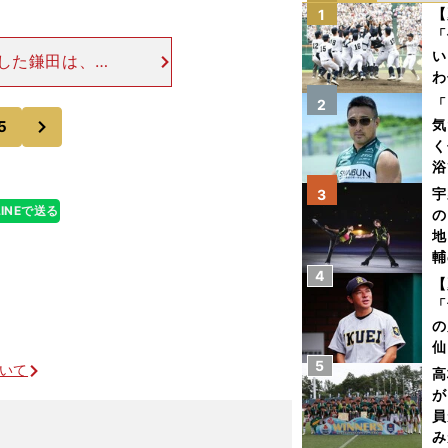
【
1
「
い
した鎌田は、
わ
うし、ガツガツ
だ
ジーな奪われ方
「
2
次
気
5
く
浴
太
宇
3
ァ
LINEで送る
の
地
輔
4
題
【
「
の
仙
5
か
ついて
高
画
が
員
み