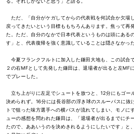
る。それしかないと思う」と語る。
ただ、「自分がケガしてからの代表戦を何試合か欠場し
戻ってきたいという目標ももちろんあります。焦って再発して
た。ただ、自分のなかで日本代表というものは頭にある
す」と、代表復帰を強く意識していることは隠さなかっ
今夏フランクフルトに加入した鎌田大地も、この試合で
２の右MFとして先発した鎌田は、退場者が出ると左MF
でプレーした。
立ち上がりに左足でシュートを放つと、12分にもゴー
決められず。16分には長谷部の浮き球のスルーパスに抜
トで狙った味方選手への横パスが流れてしまい、モノに
ューの感想を問われた鎌田は、「退場者が出るまでにチ
たので、ああいうのを決めきれるようにしたいです」と