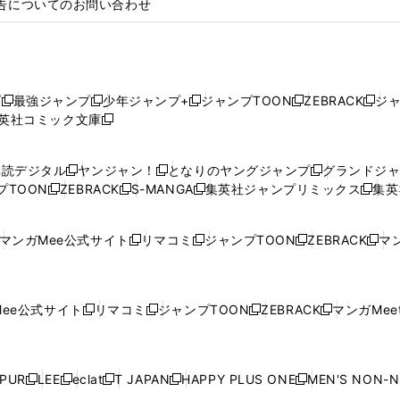
告についてのお問い合わせ
プ
最強ジャンプ
少年ジャンプ+
ジャンプTOON
ZEBRACK
ジ
新
新
新
新
新
英社コミック文庫
し
新
し
し
し
し
い
い
し
い
い
い
ウ
ウ
い
ウ
ウ
ウ
購読デジタル
ヤンジャン！
となりのヤングジャンプ
グランドジ
新
新
新
ィ
ィ
ウ
ィ
ィ
ィ
プTOON
ZEBRACK
S-MANGA
集英社ジャンプリミックス
集英
新
し
新
し
新
し
新
ン
ン
ィ
ン
ン
ン
し
い
し
い
し
い
し
ド
ド
ン
ド
ド
ド
い
ウ
い
ウ
い
ウ
い
ウ
ウ
ド
ウ
ウ
ウ
マンガMee公式サイト
リマコミ
ジャンプTOON
ZEBRACK
マン
新
新
新
新
ウ
ィ
ウ
ィ
ウ
ィ
ウ
で
で
ウ
で
で
で
し
し
し
し
し
ィ
ン
ィ
ン
ィ
ン
ィ
開
開
で
開
開
開
い
い
い
い
い
ン
ド
ン
ド
ン
ド
ン
く
く
開
く
く
く
ウ
ウ
ウ
ウ
ウ
ド
ウ
ド
ウ
ド
ウ
ド
ee公式サイト
リマコミ
ジャンプTOON
ZEBRACK
マンガMeet
く
新
新
新
新
ィ
ィ
ィ
ィ
ィ
ウ
で
ウ
で
ウ
で
ウ
し
し
し
し
ン
ン
ン
ン
ン
で
開
で
開
で
開
で
い
い
い
い
ド
ド
ド
ド
ド
開
く
開
く
開
く
開
ウ
ウ
ウ
ウ
ウ
ウ
ウ
ウ
ウ
PUR
LEE
eclat
T JAPAN
HAPPY PLUS ONE
MEN'S NON-
く
く
く
く
新
新
新
新
新
ィ
ィ
ィ
ィ
で
で
で
で
で