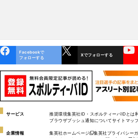
ebo
X
YouTube
Facebookで
Xでフォローする
ok
フォローする
サービス
推奨環境
集英社ID・スポルティーバIDとは
ブラウザプッシュ通知について
サイトマッ
企業情報
集英社ホームページ
集英社プライバシー
新