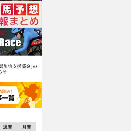
週間
月間