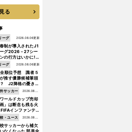
見る
事
リーグ
2026.08.06更新
春制が導入されたJ1
ーグ2026－27シー
ンの行方はいかに!?
５人の識者が全順位
リーグ
2026.08.06更新
大胆予想
1全順位予想 識者５
が推す優勝候補筆頭
？ J2降格の憂き目
遭いそうな３クラブ
前
外サッカー
2026.08.05
へ
は？
ワールドカップ売却
更新
画」は断念も残る火
 FIFAインファンテ
ーノ会長体制に何が
校・ユース
2026.08.05
きているのか
校サッカーから補欠
更新
いなくなった 部員全