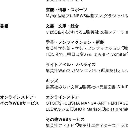
し
新
し
し
し
ン
ィ
ン
ン
開
で
開
で
い
し
い
い
い
ド
ン
ド
ド
芸能・情報・スポーツ
く
開
く
開
ウ
い
ウ
ウ
ウ
ウ
ド
ウ
ウ
Myojo
週プレNEWS
週プレ グラジャパ!
く
く
新
新
新
ィ
ウ
ィ
ィ
ィ
で
ウ
で
で
し
し
ン
ィ
ン
ン
ン
書籍
文芸・文庫・総合
開
で
開
開
い
い
ド
ン
ド
ド
ド
すばる
小説すばる
集英社 文芸ステーシ
く
開
く
く
新
新
ウ
ウ
ウ
ド
ウ
ウ
ウ
く
し
し
ィ
ィ
学芸・ノンフィクション・新書
で
ウ
で
で
で
い
い
ン
ン
集英社学芸部 - 学芸・ノンフィクション
開
で
開
開
開
新
ウ
ウ
ド
ド
1日5分で、明日は変わる よみタイ yomitai
く
開
く
く
く
し
新
ィ
ィ
ウ
ウ
く
い
ン
ン
ライトノベル・ノベライズ
で
で
ウ
ド
ド
集英社Webマガジン コバルト
集英社オレ
開
開
新
ィ
ウ
ウ
く
く
し
ン
キッズ
で
で
い
ド
集英社みらい文庫
集英社の児童図書 S-KID
開
開
新
ウ
ウ
く
く
し
ィ
オンラインストア・
オンラインストア
で
い
ン
その他WEBサービス
OTO
SHUEISHA MANGA-ART HERITAGE
開
新
ウ
ド
LEEマルシェ
SHOP Marisol
eclat prem
く
し
新
新
ィ
ウ
い
し
し
ン
その他WEBサービス
で
ウ
い
い
ド
集英社アドナビ
集英社エディターズ・ラ
開
新