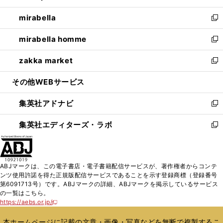
開
ウ
ン
ウ
し
mirabella
く
で
ド
ィ
い
新
開
ウ
ン
ウ
し
mirabella homme
く
で
ド
ィ
い
新
開
ウ
ン
ウ
し
zakka market
く
で
ド
ィ
い
新
開
ウ
ン
ウ
し
その他WEBサービス
く
で
ド
ィ
い
開
ウ
ン
ウ
集英社アドナビ
く
で
ド
ィ
新
開
ウ
ン
し
集英社エディターズ・ラボ
く
で
ド
い
新
開
ウ
ウ
し
く
で
ィ
い
開
ン
ウ
ABJマークは、この電子書店・電子書籍配信サービスが、著作権者からコンテ
く
ド
ィ
ンツ使用許諾を得た正規版配信サービスであることを示す登録商標（登録番号
ウ
ン
第6091713号）です。ABJマークの詳細、ABJマークを掲示しているサービス
で
ド
の一覧はこちら。
開
ウ
https://aebs.or.jp/
新
く
で
し
い
開
本ホームページに記載の文章・画像・写真などを無断で複製するこ