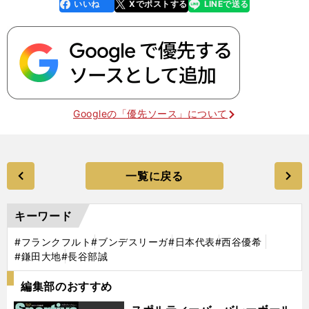
いいね
Xでポストする
LINEで送る
line
faceboo
x
k
Googleの「優先ソース」について
一覧に戻る
キーワード
#フランクフルト
#ブンデスリーガ
#日本代表
#西谷優希
#鎌田大地
#長谷部誠
編集部のおすすめ