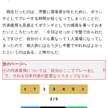
残念だったのは、序盤に退場者が出たために、ボラン
チとしてプレーする時間が短くなってしまったことだ。
代表復帰も見据えてボランチとしての感覚を養っておき
たいところだったが、「今日はせっかく中盤で出られた
んですけど、自分のミスも重なって１人退場になってし
まったので、個人的にはもう少し中盤でやれればよかっ
たというのはある」と悔やんだ。
次のページへ
その代表復帰については「自分がここでプレーをし
て、それを日本代表の監督なりスタッフなりが見
て、いけるとか、呼びたいと思ったら、呼んでいた
だけると思う。自分ができることは、自分のコンデ
次
1
2
3
4
5
のページへ
のページへ
ィションを上げるこ
前
2 / 5