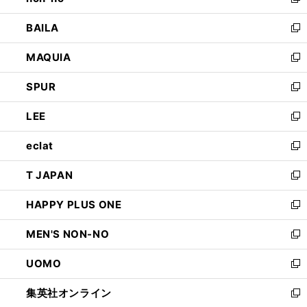
い
新
開
ウ
し
BAILA
く
ィ
い
新
ン
ウ
し
MAQUIA
ド
ィ
い
新
ウ
ン
ウ
し
SPUR
で
ド
ィ
い
新
開
ウ
ン
ウ
し
LEE
く
で
ド
ィ
い
新
開
ウ
ン
ウ
し
eclat
く
で
ド
ィ
い
新
開
ウ
ン
ウ
し
T JAPAN
く
で
ド
ィ
い
新
開
ウ
ン
ウ
し
HAPPY PLUS ONE
く
で
ド
ィ
い
新
開
ウ
ン
ウ
し
MEN'S NON-NO
く
で
ド
ィ
い
新
開
ウ
ン
ウ
し
UOMO
く
で
ド
ィ
い
新
開
ウ
ン
ウ
し
集英社オンライン
く
で
ド
ィ
い
新