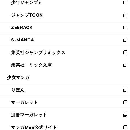
少年ジャンプ+
く
で
ド
ィ
い
新
開
ウ
ン
ウ
し
ジャンプTOON
く
で
ド
ィ
い
新
開
ウ
ン
ウ
し
ZEBRACK
く
で
ド
ィ
い
新
開
ウ
ン
ウ
し
S-MANGA
く
で
ド
ィ
い
新
開
ウ
ン
ウ
し
集英社ジャンプリミックス
く
で
ド
ィ
い
新
開
ウ
ン
ウ
し
集英社コミック文庫
く
で
ド
ィ
い
新
開
ウ
ン
ウ
し
少女マンガ
く
で
ド
ィ
い
開
ウ
ン
ウ
りぼん
く
で
ド
ィ
新
開
ウ
ン
し
マーガレット
く
で
ド
い
新
開
ウ
ウ
し
別冊マーガレット
く
で
ィ
い
新
開
ン
ウ
し
マンガMee公式サイト
く
ド
ィ
い
新