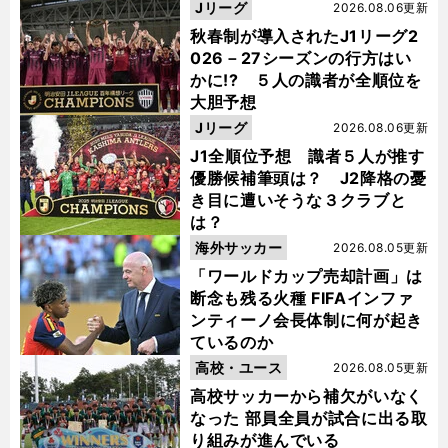
Jリーグ
2026.08.06更新
秋春制が導入されたJ1リーグ2
026－27シーズンの行方はい
かに!? ５人の識者が全順位を
大胆予想
Jリーグ
2026.08.06更新
J1全順位予想 識者５人が推す
優勝候補筆頭は？ J2降格の憂
き目に遭いそうな３クラブと
は？
海外サッカー
2026.08.05更新
「ワールドカップ売却計画」は
断念も残る火種 FIFAインファ
ンティーノ会長体制に何が起き
ているのか
高校・ユース
2026.08.05更新
高校サッカーから補欠がいなく
なった 部員全員が試合に出る取
り組みが進んでいる