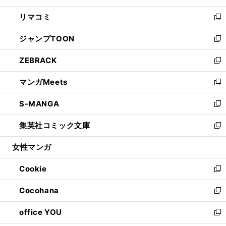
ウ
ン
ウ
し
リマコミ
で
ド
ィ
い
新
開
ウ
ン
ウ
し
ジャンプTOON
く
で
ド
ィ
い
新
開
ウ
ン
ウ
し
ZEBRACK
く
で
ド
ィ
い
新
開
ウ
ン
ウ
し
マンガMeets
く
で
ド
ィ
い
新
開
ウ
ン
ウ
し
S-MANGA
く
で
ド
ィ
い
新
開
ウ
ン
ウ
し
集英社コミック文庫
く
で
ド
ィ
い
新
開
ウ
ン
ウ
し
女性マンガ
く
で
ド
ィ
い
開
ウ
ン
ウ
Cookie
く
で
ド
ィ
新
開
ウ
ン
し
Cocohana
く
で
ド
い
新
開
ウ
ウ
し
office YOU
く
で
ィ
い
新
開
ン
ウ
し