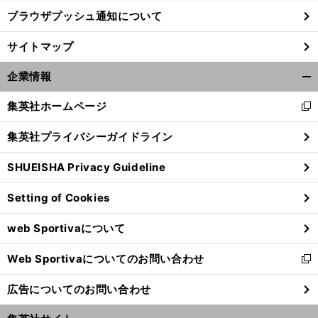
ブラウザプッシュ通知について
サイトマップ
企業情報
開
く/
集英社ホームページ
新
閉
し
じ
集英社プライバシーガイドライン
い
る
ウ
SHUEISHA Privacy Guideline
ィ
ン
前
Setting of Cookies
ド
へ
ウ
web Sportivaについて
で
開
Web Sportivaについてのお問い合わせ
く
新
し
広告についてのお問い合わせ
い
ウ