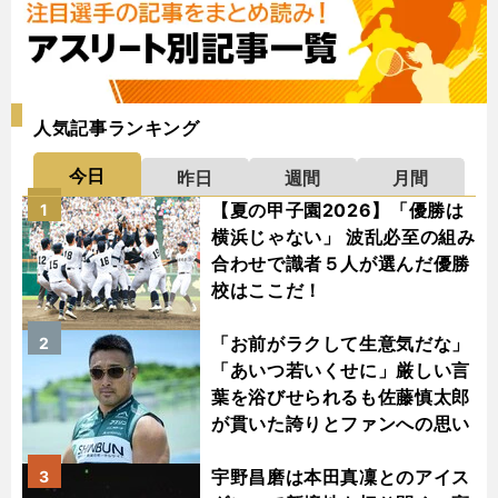
人気記事ランキング
今日
昨日
週間
月間
【夏の甲子園2026】「優勝は
1
横浜じゃない」 波乱必至の組み
合わせで識者５人が選んだ優勝
校はここだ！
「お前がラクして生意気だな」
2
「あいつ若いくせに」厳しい言
葉を浴びせられるも佐藤慎太郎
が貫いた誇りとファンへの思い
宇野昌磨は本田真凜とのアイス
3