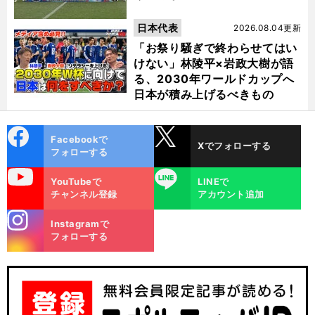
日本代表
2026.08.04更新
「お祭り騒ぎで終わらせてはい
けない」林陵平×岩政大樹が語
る、2030年ワールドカップへ
日本が積み上げるべきもの
cebo
X
Facebookで
Xでフォローする
ok
フォローする
uTube
LINE
YouTubeで
LINEで
チャンネル登録
アカウント追加
stagra
Instagramで
m
フォローする