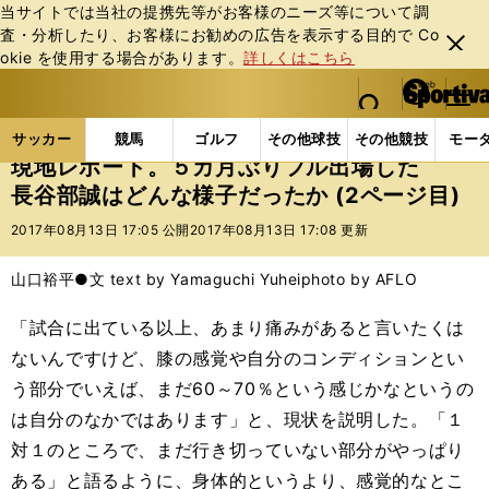
当サイトでは当社の提携先等がお客様のニーズ等について調
査・分析したり、お客様にお勧めの広告を表⽰する⽬的で Co
閉じ
okie を使⽤する場合があります。
詳しくはこちら
る
マイペ
web Sportiva (webスポルティーバ)
検索
メニュ
we
ー
サッカーの記事一覧
海外サッカー
海外サッカー
b
ジ
サッカー
競馬
ゴルフ
その他球技
その他競技
モー
ス
現地レポート。５カ月ぶりフル出場した
ポ
長谷部誠はどんな様子だったか (2ページ目)
ル
テ
2017年08月13日 17:05 公開
2017年08月13日 17:08 更新
ィ
ー
山口裕平●文 text by Yamaguchi Yuhei
photo by AFLO
バ
「試合に出ている以上、あまり痛みがあると言いたくは
ないんですけど、膝の感覚や自分のコンディションとい
う部分でいえば、まだ60～70％という感じかなというの
は自分のなかではあります」と、現状を説明した。「１
対１のところで、まだ行き切っていない部分がやっぱり
ある」と語るように、身体的というより、感覚的なとこ