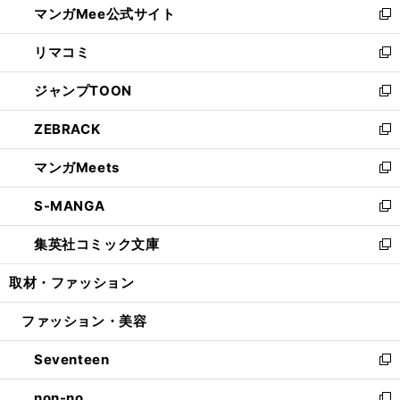
マンガMee公式サイト
く
ド
ィ
い
新
ウ
ン
ウ
し
リマコミ
で
ド
ィ
い
新
開
ウ
ン
ウ
し
ジャンプTOON
く
で
ド
ィ
い
新
開
ウ
ン
ウ
し
ZEBRACK
く
で
ド
ィ
い
新
開
ウ
ン
ウ
し
マンガMeets
く
で
ド
ィ
い
新
開
ウ
ン
ウ
し
S-MANGA
く
で
ド
ィ
い
新
開
ウ
ン
ウ
し
集英社コミック文庫
く
で
ド
ィ
い
新
開
ウ
ン
ウ
し
取材・ファッション
く
で
ド
ィ
い
開
ウ
ン
ウ
ファッション・美容
く
で
ド
ィ
開
ウ
ン
Seventeen
く
で
ド
新
開
ウ
し
non-no
く
で