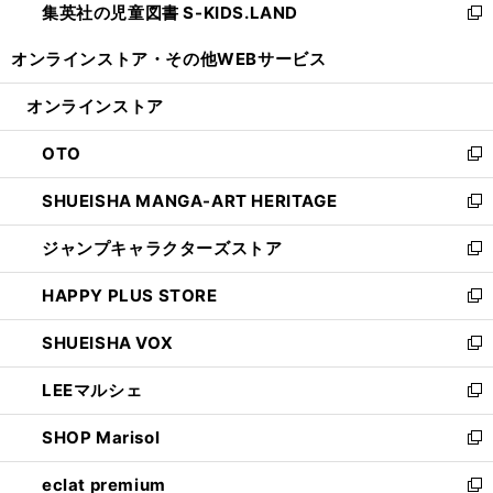
集英社の児童図書 S-KIDS.LAND
く
で
ド
い
新
開
ウ
ウ
し
オンラインストア・
その他WEBサービス
く
で
ィ
い
開
ン
ウ
オンラインストア
く
ド
ィ
ウ
ン
OTO
で
ド
新
開
ウ
し
SHUEISHA MANGA-ART HERITAGE
く
で
い
新
開
ウ
し
ジャンプキャラクターズストア
く
ィ
い
新
ン
ウ
し
HAPPY PLUS STORE
ド
ィ
い
新
ウ
ン
ウ
し
SHUEISHA VOX
で
ド
ィ
い
新
開
ウ
ン
ウ
し
LEEマルシェ
く
で
ド
ィ
い
新
開
ウ
ン
ウ
し
SHOP Marisol
く
で
ド
ィ
い
新
開
ウ
ン
ウ
し
eclat premium
く
で
ド
ィ
い
新