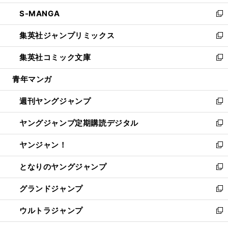
開
ウ
ン
ウ
し
S-MANGA
く
で
ド
ィ
い
新
開
ウ
ン
ウ
し
集英社ジャンプリミックス
く
で
ド
ィ
い
新
開
ウ
ン
ウ
し
集英社コミック文庫
く
で
ド
ィ
い
新
開
ウ
ン
ウ
し
青年マンガ
く
で
ド
ィ
い
開
ウ
ン
ウ
週刊ヤングジャンプ
く
で
ド
ィ
新
開
ウ
ン
し
ヤングジャンプ定期購読デジタル
く
で
ド
い
新
開
ウ
ウ
し
ヤンジャン！
く
で
ィ
い
新
開
ン
ウ
し
となりのヤングジャンプ
く
ド
ィ
い
新
ウ
ン
ウ
し
グランドジャンプ
で
ド
ィ
い
新
開
ウ
ン
ウ
し
ウルトラジャンプ
く
で
ド
ィ
い
新
開
ウ
ン
ウ
し