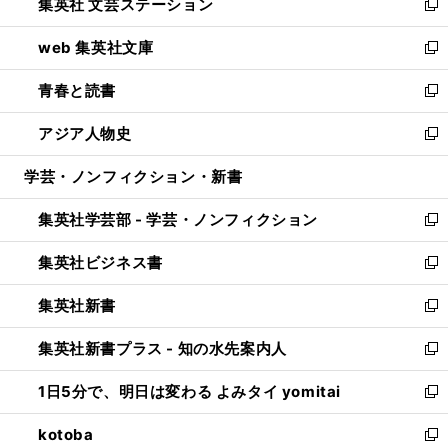
集英社 文芸ステーション
く
ィ
い
新
ン
ウ
し
web 集英社文庫
ド
ィ
い
新
ウ
ン
ウ
し
青春と読書
で
ド
ィ
い
新
開
ウ
ン
ウ
し
アジア人物史
く
で
ド
ィ
い
新
開
ウ
ン
ウ
し
学芸・ノンフィクション・新書
く
で
ド
ィ
い
開
ウ
ン
ウ
集英社学芸部 - 学芸・ノンフィクション
く
で
ド
ィ
新
開
ウ
ン
し
集英社ビジネス書
く
で
ド
い
新
開
ウ
ウ
し
集英社新書
く
で
ィ
い
新
開
ン
ウ
し
集英社新書プラス - 知の水先案内人
く
ド
ィ
い
新
ウ
ン
ウ
し
1日5分で、明日は変わる よみタイ yomitai
で
ド
ィ
い
新
開
ウ
ン
ウ
し
kotoba
く
で
ド
ィ
い
新