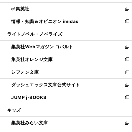
開
ウ
ン
ウ
し
e!集英社
く
で
ド
ィ
い
新
開
ウ
ン
ウ
し
情報・知識＆オピニオン imidas
く
で
ド
ィ
い
新
開
ウ
ン
ウ
し
ライトノベル・ノベライズ
く
で
ド
ィ
い
開
ウ
ン
ウ
集英社Webマガジン コバルト
く
で
ド
ィ
新
開
ウ
ン
し
集英社オレンジ文庫
く
で
ド
い
新
開
ウ
ウ
し
シフォン文庫
く
で
ィ
い
新
開
ン
ウ
し
ダッシュエックス文庫公式サイト
く
ド
ィ
い
新
ウ
ン
ウ
し
JUMP j-BOOKS
で
ド
ィ
い
新
開
ウ
ン
ウ
し
キッズ
く
で
ド
ィ
い
開
ウ
ン
ウ
集英社みらい文庫
く
で
ド
ィ
新
開
ウ
ン
し