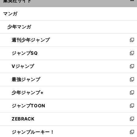
集英社サイト
ィ
開
ン
く/
マンガ
ド
閉
ウ
じ
少年マンガ
で
る
開
週刊少年ジャンプ
く
新
し
ジャンプSQ
い
新
ウ
し
Vジャンプ
ィ
い
新
ン
ウ
し
最強ジャンプ
ド
ィ
い
新
ウ
ン
ウ
し
少年ジャンプ+
で
ド
ィ
い
新
開
ウ
ン
ウ
し
ジャンプTOON
く
で
ド
ィ
い
新
開
ウ
ン
ウ
し
ZEBRACK
く
で
ド
ィ
い
新
開
ウ
ン
ウ
し
ジャンプルーキー！
く
で
ド
ィ
い
新