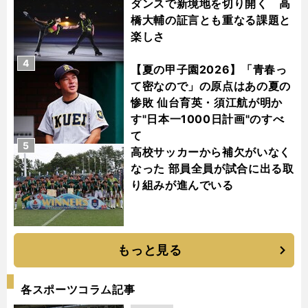
ダンスで新境地を切り開く 高
橋大輔の証言とも重なる課題と
楽しさ
4
【夏の甲子園2026】「青春っ
て密なので」の原点はあの夏の
惨敗 仙台育英・須江航が明か
す"日本一1000日計画"のすべ
て
5
高校サッカーから補欠がいなく
なった 部員全員が試合に出る取
り組みが進んでいる
もっと見る
各スポーツコラム記事