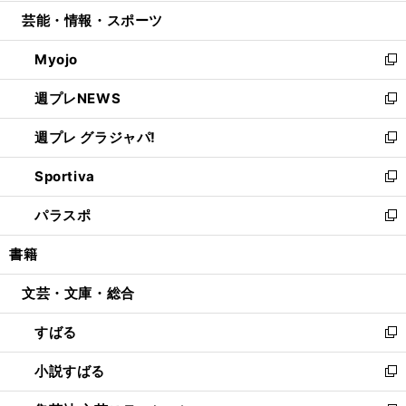
開
ウ
ン
ウ
し
芸能・情報・スポーツ
く
で
ド
ィ
い
開
ウ
ン
ウ
Myojo
く
で
ド
ィ
新
開
ウ
ン
し
週プレNEWS
く
で
ド
い
新
開
ウ
ウ
し
週プレ グラジャパ!
く
で
ィ
い
新
開
ン
ウ
し
Sportiva
く
ド
ィ
い
新
ウ
ン
ウ
し
パラスポ
で
ド
ィ
い
新
開
ウ
ン
ウ
し
書籍
く
で
ド
ィ
い
開
ウ
ン
ウ
文芸・文庫・総合
く
で
ド
ィ
開
ウ
ン
すばる
く
で
ド
新
開
ウ
し
小説すばる
く
で
い
新
開
ウ
し