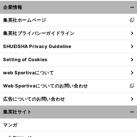
企業情報
開
く/
集英社ホームページ
新
閉
し
じ
集英社プライバシーガイドライン
い
る
ウ
SHUEISHA Privacy Guideline
ィ
ン
Setting of Cookies
ド
ウ
前
web Sportivaについて
で
へ
開
Web Sportivaについてのお問い合わせ
く
新
し
広告についてのお問い合わせ
い
ウ
集英社サイト
ィ
開
ン
く/
マンガ
ド
閉
ウ
じ