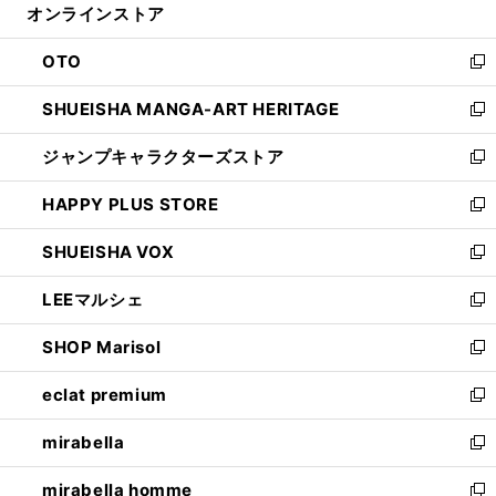
オンラインストア
く
ド
ィ
ウ
ン
OTO
で
ド
新
開
ウ
し
SHUEISHA MANGA-ART HERITAGE
く
で
い
新
開
ウ
し
ジャンプキャラクターズストア
く
ィ
い
新
ン
ウ
し
HAPPY PLUS STORE
ド
ィ
い
新
ウ
ン
ウ
し
SHUEISHA VOX
で
ド
ィ
い
新
開
ウ
ン
ウ
し
LEEマルシェ
く
で
ド
ィ
い
新
開
ウ
ン
ウ
し
SHOP Marisol
く
で
ド
ィ
い
新
開
ウ
ン
ウ
し
eclat premium
く
で
ド
ィ
い
新
開
ウ
ン
ウ
し
mirabella
く
で
ド
ィ
い
新
開
ウ
ン
ウ
し
mirabella homme
く
で
ド
ィ
い
新