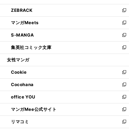
開
ウ
ン
ウ
し
ZEBRACK
く
で
ド
ィ
い
新
開
ウ
ン
ウ
し
マンガMeets
く
で
ド
ィ
い
新
開
ウ
ン
ウ
し
S-MANGA
く
で
ド
ィ
い
新
開
ウ
ン
ウ
し
集英社コミック文庫
く
で
ド
ィ
い
新
開
ウ
ン
ウ
し
女性マンガ
く
で
ド
ィ
い
開
ウ
ン
ウ
Cookie
く
で
ド
ィ
新
開
ウ
ン
し
Cocohana
く
で
ド
い
新
開
ウ
ウ
し
office YOU
く
で
ィ
い
新
開
ン
ウ
し
マンガMee公式サイト
く
ド
ィ
い
新
ウ
ン
ウ
し
リマコミ
で
ド
ィ
い
新
開
ウ
ン
ウ
し