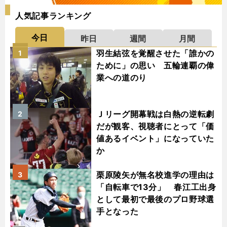
人気記事ランキング
今日
昨日
週間
月間
羽生結弦を覚醒させた「誰かの
1
ために」の思い 五輪連覇の偉
業への道のり
Ｊリーグ開幕戦は白熱の逆転劇
2
だが観客、視聴者にとって「価
値あるイベント」になっていた
か
栗原陵矢が無名校進学の理由は
3
「自転車で13分」 春江工出身
として最初で最後のプロ野球選
手となった