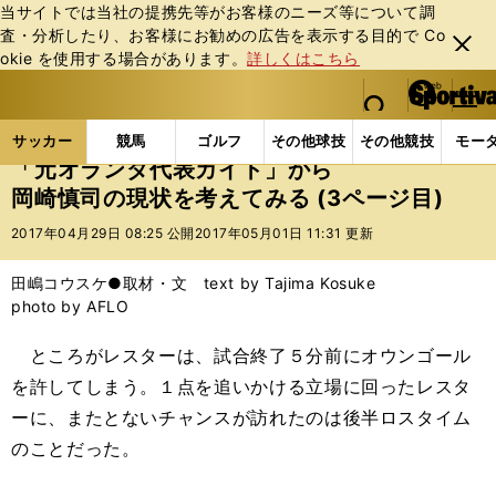
当サイトでは当社の提携先等がお客様のニーズ等について調
査・分析したり、お客様にお勧めの広告を表⽰する⽬的で Co
閉じ
okie を使⽤する場合があります。
詳しくはこちら
る
マイペ
web Sportiva (webスポルティーバ)
検索
メニュ
we
ー
サッカーの記事一覧
海外サッカー
海外サッカー
b
ジ
サッカー
競馬
ゴルフ
その他球技
その他競技
モー
ス
「元オランダ代表カイト」から
ポ
岡崎慎司の現状を考えてみる (3ページ目)
ル
テ
2017年04月29日 08:25 公開
2017年05月01日 11:31 更新
ィ
ー
田嶋コウスケ●取材・文 text by Tajima Kosuke
バ
photo by AFLO
ところがレスターは、試合終了５分前にオウンゴール
を許してしまう。１点を追いかける立場に回ったレスタ
ーに、またとないチャンスが訪れたのは後半ロスタイム
のことだった。