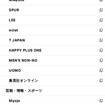
ド
ィ
い
新
ウ
ン
ウ
し
SPUR
で
ド
ィ
い
新
開
ウ
ン
ウ
し
LEE
く
で
ド
ィ
い
新
開
ウ
ン
ウ
し
eclat
く
で
ド
ィ
い
新
開
ウ
ン
ウ
し
T JAPAN
く
で
ド
ィ
い
新
開
ウ
ン
ウ
し
HAPPY PLUS ONE
く
で
ド
ィ
い
新
開
ウ
ン
ウ
し
MEN'S NON-NO
く
で
ド
ィ
い
新
開
ウ
ン
ウ
し
UOMO
く
で
ド
ィ
い
新
開
ウ
ン
ウ
し
集英社オンライン
く
で
ド
ィ
い
新
開
ウ
ン
ウ
し
芸能・情報・スポーツ
く
で
ド
ィ
い
開
ウ
ン
ウ
Myojo
く
で
ド
ィ
新