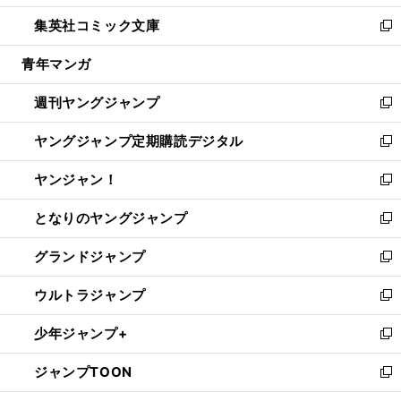
開
ウ
ン
ウ
し
集英社コミック文庫
く
で
ド
ィ
い
新
開
ウ
ン
ウ
し
青年マンガ
く
で
ド
ィ
い
開
ウ
ン
ウ
週刊ヤングジャンプ
く
で
ド
ィ
新
開
ウ
ン
し
ヤングジャンプ定期購読デジタル
く
で
ド
い
新
開
ウ
ウ
し
ヤンジャン！
く
で
ィ
い
新
開
ン
ウ
し
となりのヤングジャンプ
く
ド
ィ
い
新
ウ
ン
ウ
し
グランドジャンプ
で
ド
ィ
い
新
開
ウ
ン
ウ
し
ウルトラジャンプ
く
で
ド
ィ
い
新
開
ウ
ン
ウ
し
少年ジャンプ+
く
で
ド
ィ
い
新
開
ウ
ン
ウ
し
ジャンプTOON
く
で
ド
ィ
い
新
開
ウ
ン
ウ
し