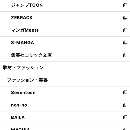
ジャンプTOON
く
で
ド
ィ
い
新
開
ウ
ン
ウ
し
ZEBRACK
く
で
ド
ィ
い
新
開
ウ
ン
ウ
し
マンガMeets
く
で
ド
ィ
い
新
開
ウ
ン
ウ
し
S-MANGA
く
で
ド
ィ
い
新
開
ウ
ン
ウ
し
集英社コミック文庫
く
で
ド
ィ
い
新
開
ウ
ン
ウ
し
取材・ファッション
く
で
ド
ィ
い
開
ウ
ン
ウ
ファッション・美容
く
で
ド
ィ
開
ウ
ン
Seventeen
く
で
ド
新
開
ウ
し
non-no
く
で
い
新
開
ウ
し
BAILA
く
ィ
い
新
ン
ウ
し
MAQUIA