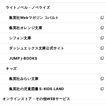
開
ウ
ン
ウ
し
ライトノベル・ノベライズ
く
で
ド
ィ
い
開
ウ
ン
ウ
集英社Webマガジン コバルト
く
で
ド
ィ
新
開
ウ
ン
し
集英社オレンジ文庫
く
で
ド
い
新
開
ウ
ウ
し
シフォン文庫
く
で
ィ
い
新
開
ン
ウ
し
ダッシュエックス文庫公式サイト
く
ド
ィ
い
新
ウ
ン
ウ
し
JUMP j-BOOKS
で
ド
ィ
い
新
開
ウ
ン
ウ
し
キッズ
く
で
ド
ィ
い
開
ウ
ン
ウ
集英社みらい文庫
く
で
ド
ィ
新
開
ウ
ン
し
集英社の児童図書 S-KIDS.LAND
く
で
ド
い
新
開
ウ
ウ
し
オンラインストア・
その他WEBサービス
く
で
ィ
い
開
ン
ウ