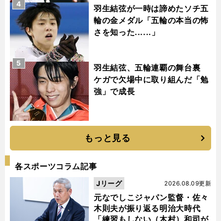
4
羽生結弦が一時は諦めたソチ五
輪の金メダル「五輪の本当の怖
さを知った......」
5
羽生結弦、五輪連覇の舞台裏
ケガで欠場中に取り組んだ「勉
強」で成長
もっと見る
各スポーツコラム記事
Jリーグ
2026.08.09更新
元なでしこジャパン監督・佐々
木則夫が振り返る明治大時代
「練習もしない（木村）和司が