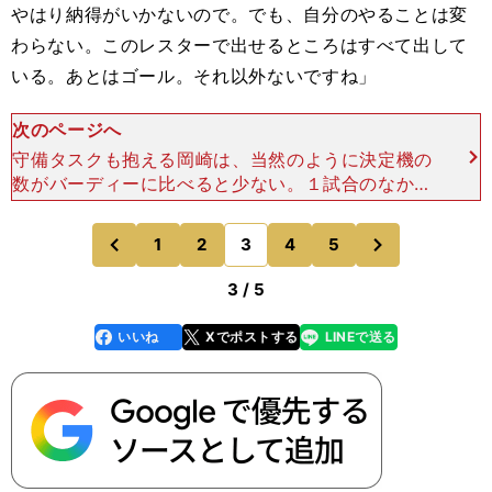
やはり納得がいかないので。でも、自分のやることは変
わらない。このレスターで出せるところはすべて出して
いる。あとはゴール。それ以外ないですね」
次のページへ
守備タスクも抱える岡崎は、当然のように決定機の
数がバーディーに比べると少ない。１試合のなかで
１～３回。岡崎も常々そう語っている。シュート１
発の重みが、普通のFWに比べるとまるで違ってく
次
1
2
3
4
5
のページへ
のページへ
る。 ここまで書
前
3 / 5
いいね
Xでポストする
LINEで送る
line
faceboo
x
k