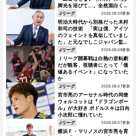
脚光を浴びて...。全然面白くな
い４年間でした」
Jリーグ
2026.08.09更新
明治大時代から別格だった木村
和司の技術 「実は僕、アイツ
のフェイントを真似していまし
た」と元なでしこジャパン監
督・佐々木則夫
Jリーグ
2026.08.08更新
Ｊリーグ開幕戦は白熱の逆転劇
だが観客、視聴者にとって「価
値あるイベント」になっていた
か
Jリーグ
2026.08.07更新
宮市亮のアーセナル時代の同僚
ウォルコットは『ドラゴンボー
ル』が大好き ポドルスキは日向
小次郎に憧れていた
Jリーグ
2026.08.07更新
横浜Ｆ・マリノスの宮市亮を育