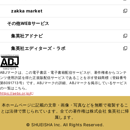
開
ウ
ン
ウ
し
zakka market
く
で
ド
ィ
い
新
開
ウ
ン
ウ
し
その他WEBサービス
く
で
ド
ィ
い
開
ウ
ン
ウ
集英社アドナビ
く
で
ド
ィ
新
開
ウ
ン
し
集英社エディターズ・ラボ
く
で
ド
い
新
開
ウ
ウ
し
く
で
ィ
い
開
ン
ウ
ABJマークは、この電子書店・電子書籍配信サービスが、著作権者からコンテ
く
ド
ィ
ンツ使用許諾を得た正規版配信サービスであることを示す登録商標（登録番号
ウ
ン
第6091713号）です。ABJマークの詳細、ABJマークを掲示しているサービス
で
ド
の一覧はこちら。
開
ウ
https://aebs.or.jp/
新
く
で
し
い
開
本ホームページに記載の文章・画像・写真などを無断で複製するこ
ウ
く
とは法律で禁じられています。全ての著作権は株式会社 集英社に帰
ィ
属します。
ン
ド
© SHUEISHA Inc. All Rights Reserved.
ウ