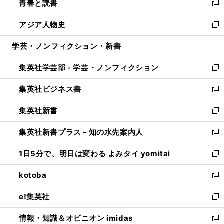
青春と読書
で
ド
ィ
い
新
開
ウ
ン
ウ
し
アジア人物史
く
で
ド
ィ
い
新
開
ウ
ン
ウ
し
学芸・ノンフィクション・新書
く
で
ド
ィ
い
開
ウ
ン
ウ
集英社学芸部 - 学芸・ノンフィクション
く
で
ド
ィ
新
開
ウ
ン
し
集英社ビジネス書
く
で
ド
い
新
開
ウ
ウ
し
集英社新書
く
で
ィ
い
新
開
ン
ウ
し
集英社新書プラス - 知の水先案内人
く
ド
ィ
い
新
ウ
ン
ウ
し
1日5分で、明日は変わる よみタイ yomitai
で
ド
ィ
い
新
開
ウ
ン
ウ
し
kotoba
く
で
ド
ィ
い
新
開
ウ
ン
ウ
し
e!集英社
く
で
ド
ィ
い
新
開
ウ
ン
ウ
し
情報・知識＆オピニオン imidas
く
で
ド
ィ
い
新