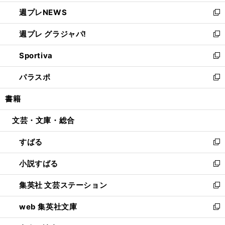
開
ウ
ン
し
週プレNEWS
く
で
ド
い
新
開
ウ
ウ
し
週プレ グラジャパ!
く
で
ィ
い
新
開
ン
ウ
し
Sportiva
く
ド
ィ
い
新
ウ
ン
ウ
し
パラスポ
で
ド
ィ
い
新
開
ウ
ン
ウ
し
書籍
く
で
ド
ィ
い
開
ウ
ン
ウ
文芸・文庫・総合
く
で
ド
ィ
開
ウ
ン
すばる
く
で
ド
新
開
ウ
し
小説すばる
く
で
い
新
開
ウ
し
集英社 文芸ステーション
く
ィ
い
新
ン
ウ
し
web 集英社文庫
ド
ィ
い
新
ウ
ン
ウ
し