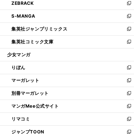
ZEBRACK
く
で
ド
ィ
い
新
開
ウ
ン
ウ
し
S-MANGA
く
で
ド
ィ
い
新
開
ウ
ン
ウ
し
集英社ジャンプリミックス
く
で
ド
ィ
い
新
開
ウ
ン
ウ
し
集英社コミック文庫
く
で
ド
ィ
い
新
開
ウ
ン
ウ
し
少女マンガ
く
で
ド
ィ
い
開
ウ
ン
ウ
りぼん
く
で
ド
ィ
新
開
ウ
ン
し
マーガレット
く
で
ド
い
新
開
ウ
ウ
し
別冊マーガレット
く
で
ィ
い
新
開
ン
ウ
し
マンガMee公式サイト
く
ド
ィ
い
新
ウ
ン
ウ
し
リマコミ
で
ド
ィ
い
新
開
ウ
ン
ウ
し
ジャンプTOON
く
で
ド
ィ
い
新