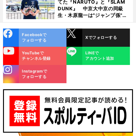
てた『NARUTO』と『SLAM
DUNK』 中京大中京の同級
生・木原龍一は"ジャンプ係"だ
った
cebo
X
Facebookで
Xでフォローする
ok
フォローする
uTube
LINE
YouTubeで
LINEで
チャンネル登録
アカウント追加
stagra
Instagramで
m
フォローする