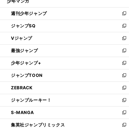
少年マンガ
で
る
開
週刊少年ジャンプ
く
新
し
ジャンプSQ
い
新
ウ
し
Vジャンプ
ィ
い
新
ン
ウ
し
最強ジャンプ
ド
ィ
い
新
ウ
ン
ウ
し
少年ジャンプ+
で
ド
ィ
い
新
開
ウ
ン
ウ
し
ジャンプTOON
く
で
ド
ィ
い
新
開
ウ
ン
ウ
し
ZEBRACK
く
で
ド
ィ
い
新
開
ウ
ン
ウ
し
ジャンプルーキー！
く
で
ド
ィ
い
新
開
ウ
ン
ウ
し
S-MANGA
く
で
ド
ィ
い
新
開
ウ
ン
ウ
し
集英社ジャンプリミックス
く
で
ド
ィ
い
新