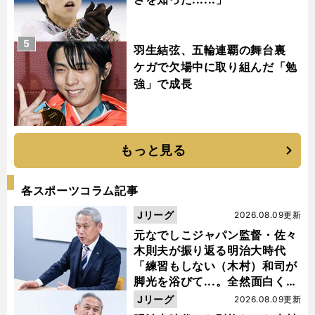
5
羽生結弦、五輪連覇の舞台裏
ケガで欠場中に取り組んだ「勉
強」で成長
もっと見る
各スポーツコラム記事
Jリーグ
2026.08.09更新
元なでしこジャパン監督・佐々
木則夫が振り返る明治大時代
「練習もしない（木村）和司が
脚光を浴びて...。全然面白くな
い４年間でした」
Jリーグ
2026.08.09更新