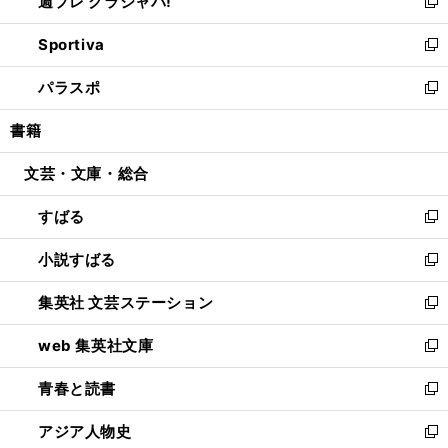
週プレ グラジャパ!
く
で
ィ
い
新
開
ン
ウ
し
Sportiva
く
ド
ィ
い
新
ウ
ン
ウ
し
パラスポ
で
ド
ィ
い
新
開
ウ
ン
ウ
し
書籍
く
で
ド
ィ
い
開
ウ
ン
ウ
文芸・文庫・総合
く
で
ド
ィ
開
ウ
ン
すばる
く
で
ド
新
開
ウ
し
小説すばる
く
で
い
新
開
ウ
し
集英社 文芸ステーション
く
ィ
い
新
ン
ウ
し
web 集英社文庫
ド
ィ
い
新
ウ
ン
ウ
し
青春と読書
で
ド
ィ
い
新
開
ウ
ン
ウ
し
アジア人物史
く
で
ド
ィ
い
新