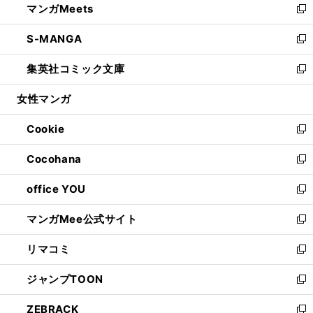
マンガMeets
く
で
ド
ィ
い
新
開
ウ
ン
ウ
し
S-MANGA
く
で
ド
ィ
い
新
開
ウ
ン
ウ
し
集英社コミック文庫
く
で
ド
ィ
い
新
開
ウ
ン
ウ
し
女性マンガ
く
で
ド
ィ
い
開
ウ
ン
ウ
Cookie
く
で
ド
ィ
新
開
ウ
ン
し
Cocohana
く
で
ド
い
新
開
ウ
ウ
し
office YOU
く
で
ィ
い
新
開
ン
ウ
し
マンガMee公式サイト
く
ド
ィ
い
新
ウ
ン
ウ
し
リマコミ
で
ド
ィ
い
新
開
ウ
ン
ウ
し
ジャンプTOON
く
で
ド
ィ
い
新
開
ウ
ン
ウ
し
ZEBRACK
く
で
ド
ィ
い
新