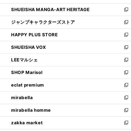
開
ウ
し
SHUEISHA MANGA-ART HERITAGE
く
で
い
新
開
ウ
し
ジャンプキャラクターズストア
く
ィ
い
新
ン
ウ
し
HAPPY PLUS STORE
ド
ィ
い
新
ウ
ン
ウ
し
SHUEISHA VOX
で
ド
ィ
い
新
開
ウ
ン
ウ
し
LEEマルシェ
く
で
ド
ィ
い
新
開
ウ
ン
ウ
し
SHOP Marisol
く
で
ド
ィ
い
新
開
ウ
ン
ウ
し
eclat premium
く
で
ド
ィ
い
新
開
ウ
ン
ウ
し
mirabella
く
で
ド
ィ
い
新
開
ウ
ン
ウ
し
mirabella homme
く
で
ド
ィ
い
新
開
ウ
ン
ウ
し
zakka market
く
で
ド
ィ
い
新
開
ウ
ン
ウ
し