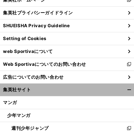
新
閉
し
じ
集英社プライバシーガイドライン
い
る
ウ
SHUEISHA Privacy Guideline
ィ
ン
Setting of Cookies
ド
ウ
web Sportivaについて
で
開
Web Sportivaについてのお問い合わせ
く
新
し
広告についてのお問い合わせ
い
ウ
集英社サイト
ィ
開
ン
く/
マンガ
ド
閉
ウ
じ
少年マンガ
で
る
開
週刊少年ジャンプ
く
新