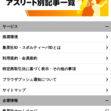
サービス
開
く/
推奨環境
閉
じ
集英社ID・スポルティーバIDとは
る
利用規約・会員規約
特定商取引法に基づく表示・その他の事項
ブラウザプッシュ通知について
サイトマップ
企業情報
開
前
く/
へ
集英社ホームページ