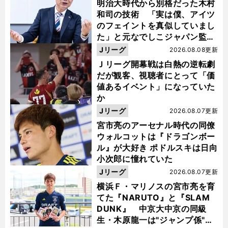
明治大時代から別格だった木村
和司の技術 「実は僕、アイツ
のフェイントを真似していまし
た」と元なでしこジャパン監
督・佐々木則夫
Jリーグ
2026.08.08更新
Ｊリーグ開幕戦は白熱の逆転劇
だが観客、視聴者にとって「価
値あるイベント」になっていた
か
Jリーグ
2026.08.07更新
宮市亮のアーセナル時代の同僚
ウォルコットは『ドラゴンボー
ル』が大好き ポドルスキは日向
小次郎に憧れていた
Jリーグ
2026.08.07更新
横浜Ｆ・マリノスの宮市亮を育
てた『NARUTO』と『SLAM
DUNK』 中京大中京の同級
生・木原龍一は"ジャンプ係"だ