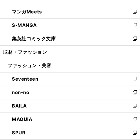
開
ウ
ン
ウ
し
マンガMeets
く
で
ド
ィ
い
新
開
ウ
ン
ウ
し
S-MANGA
く
で
ド
ィ
い
新
開
ウ
ン
ウ
し
集英社コミック文庫
く
で
ド
ィ
い
新
開
ウ
ン
ウ
し
取材・ファッション
く
で
ド
ィ
い
開
ウ
ン
ウ
ファッション・美容
く
で
ド
ィ
開
ウ
ン
Seventeen
く
で
ド
新
開
ウ
し
non-no
く
で
い
新
開
ウ
し
BAILA
く
ィ
い
新
ン
ウ
し
MAQUIA
ド
ィ
い
新
ウ
ン
ウ
し
SPUR
で
ド
ィ
い
新
開
ウ
ン