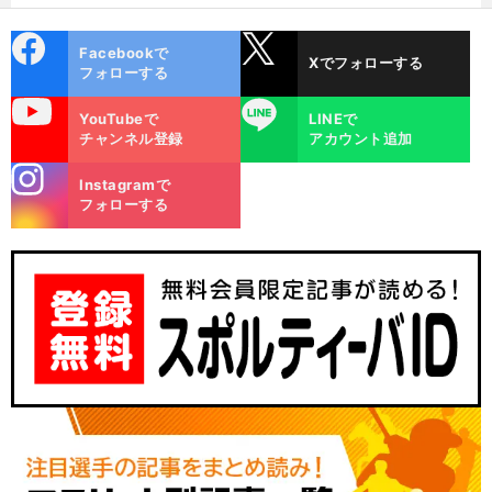
った
cebo
X
Facebookで
Xでフォローする
ok
フォローする
uTube
LINE
YouTubeで
LINEで
チャンネル登録
アカウント追加
stagra
Instagramで
m
フォローする