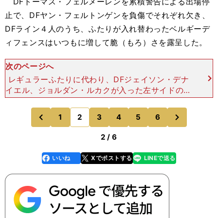
DFトーマス・フェルメーレンを累積警告による出場停
止で、DFヤン・フェルトンゲンを負傷でそれぞれ欠き、
DFライン４人のうち、ふたりが入れ替わったベルギーデ
ィフェンスはいつもに増して脆（もろ）さを露呈した。
次のページへ
レギュラーふたりに代わり、DFジェイソン・デナ
イエル、ジョルダン・ルカクが入った左サイドの守
備は明らかにバランスが悪く、前後左右に間延びし
て簡単にスペースを空けてしまう。すると、ぽっか
次
1
2
3
4
5
6
のページへ
のページへ
りと空いたその危
前
2 / 6
いいね
Xでポストする
LINEで送る
line
faceboo
x
k