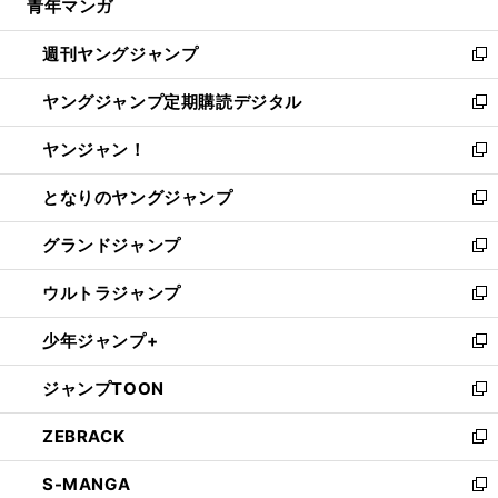
青年マンガ
く
で
ド
ィ
い
開
ウ
ン
ウ
週刊ヤングジャンプ
く
で
ド
ィ
新
開
ウ
ン
し
ヤングジャンプ定期購読デジタル
く
で
ド
い
新
開
ウ
ウ
し
ヤンジャン！
く
で
ィ
い
新
開
ン
ウ
し
となりのヤングジャンプ
く
ド
ィ
い
新
ウ
ン
ウ
し
グランドジャンプ
で
ド
ィ
い
新
開
ウ
ン
ウ
し
ウルトラジャンプ
く
で
ド
ィ
い
新
開
ウ
ン
ウ
し
少年ジャンプ+
く
で
ド
ィ
い
新
開
ウ
ン
ウ
し
ジャンプTOON
く
で
ド
ィ
い
新
開
ウ
ン
ウ
し
ZEBRACK
く
で
ド
ィ
い
新
開
ウ
ン
ウ
し
S-MANGA
く
で
ド
ィ
い
新