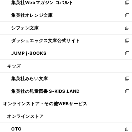
集英社Webマガジン コバルト
く
で
ド
ィ
新
開
ウ
ン
し
集英社オレンジ文庫
く
で
ド
い
新
開
ウ
ウ
し
シフォン文庫
く
で
ィ
い
新
開
ン
ウ
し
ダッシュエックス文庫公式サイト
く
ド
ィ
い
新
ウ
ン
ウ
し
JUMP j-BOOKS
で
ド
ィ
い
新
開
ウ
ン
ウ
し
キッズ
く
で
ド
ィ
い
開
ウ
ン
ウ
集英社みらい文庫
く
で
ド
ィ
新
開
ウ
ン
し
集英社の児童図書 S-KIDS.LAND
く
で
ド
い
新
開
ウ
ウ
し
オンラインストア・
その他WEBサービス
く
で
ィ
い
開
ン
ウ
オンラインストア
く
ド
ィ
ウ
ン
OTO
で
ド
新