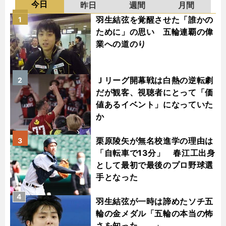
今日
昨日
週間
月間
羽生結弦を覚醒させた「誰かの
1
ために」の思い 五輪連覇の偉
業への道のり
Ｊリーグ開幕戦は白熱の逆転劇
2
だが観客、視聴者にとって「価
値あるイベント」になっていた
か
栗原陵矢が無名校進学の理由は
3
「自転車で13分」 春江工出身
として最初で最後のプロ野球選
手となった
4
羽生結弦が一時は諦めたソチ五
輪の金メダル「五輪の本当の怖
さを知った......」