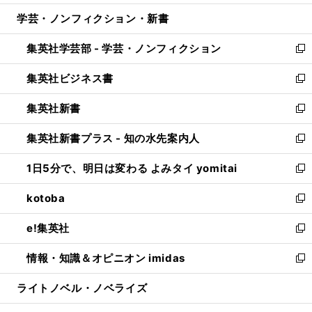
開
ウ
ン
ウ
し
学芸・ノンフィクション・新書
く
で
ド
ィ
い
開
ウ
ン
ウ
集英社学芸部 - 学芸・ノンフィクション
く
で
ド
ィ
新
開
ウ
ン
し
集英社ビジネス書
く
で
ド
い
新
開
ウ
ウ
し
集英社新書
く
で
ィ
い
新
開
ン
ウ
し
集英社新書プラス - 知の水先案内人
く
ド
ィ
い
新
ウ
ン
ウ
し
1日5分で、明日は変わる よみタイ yomitai
で
ド
ィ
い
新
開
ウ
ン
ウ
し
kotoba
く
で
ド
ィ
い
新
開
ウ
ン
ウ
し
e!集英社
く
で
ド
ィ
い
新
開
ウ
ン
ウ
し
情報・知識＆オピニオン imidas
く
で
ド
ィ
い
新
開
ウ
ン
ウ
し
ライトノベル・ノベライズ
く
で
ド
ィ
い
開
ウ
ン
ウ