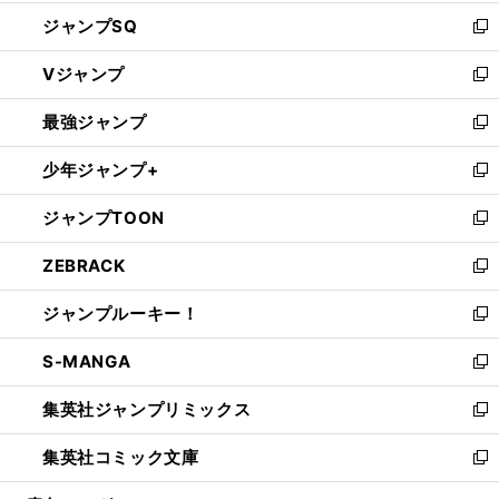
し
ジャンプSQ
い
新
ウ
し
Vジャンプ
ィ
い
新
ン
ウ
し
最強ジャンプ
ド
ィ
い
新
ウ
ン
ウ
し
少年ジャンプ+
で
ド
ィ
い
新
開
ウ
ン
ウ
し
ジャンプTOON
く
で
ド
ィ
い
新
開
ウ
ン
ウ
し
ZEBRACK
く
で
ド
ィ
い
新
開
ウ
ン
ウ
し
ジャンプルーキー！
く
で
ド
ィ
い
新
開
ウ
ン
ウ
し
S-MANGA
く
で
ド
ィ
い
新
開
ウ
ン
ウ
し
集英社ジャンプリミックス
く
で
ド
ィ
い
新
開
ウ
ン
ウ
し
集英社コミック文庫
く
で
ド
ィ
い
新
開
ウ
ン
ウ
し