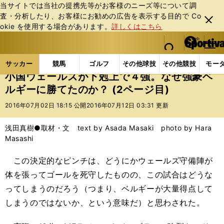
当サイトでは当社の提携先等がお客様のニーズ等について調
査・分析したり、お客様にお勧めの広告を表⽰する⽬的で Co
閉じ
okie を使⽤する場合があります。
詳しくはこちら
る
マイペ
web Sportiva (webスポルティーバ)
検索
メニュ
we
ー
サッカーの記事一覧
海外サッカー
海外サッカー
b
ジ
サッカー
競馬
ゴルフ
その他球技
その他競技
モー
ス
小国ウェールズが下剋上で４強。なぜ強豪ベ
ポ
ルギーに勝てたのか？ (2ページ目)
ル
テ
2016年07月02日 18:15 公開
2016年07月12日 03:31 更新
ィ
ー
浅田真樹●取材・文 text by Asada Masaki photo by Hara
バ
Masashi
この決定的なピンチは、どうにかウェールズ守備陣が
体を張ってゴールを死守したものの、この試合はどうな
ってしまうのだろう（つまり、ベルギーが大量得点して
しまうのではないか、という意味だ）と思わされた。