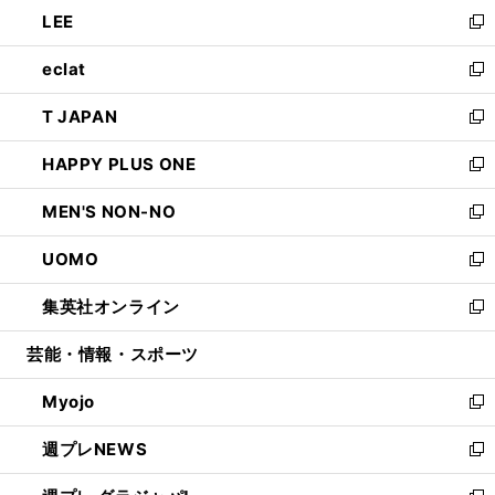
ウ
し
LEE
く
で
ド
ィ
い
新
開
ウ
ン
ウ
し
eclat
く
で
ド
ィ
い
新
開
ウ
ン
ウ
し
T JAPAN
く
で
ド
ィ
い
新
開
ウ
ン
ウ
し
HAPPY PLUS ONE
く
で
ド
ィ
い
新
開
ウ
ン
ウ
し
MEN'S NON-NO
く
で
ド
ィ
い
新
開
ウ
ン
ウ
し
UOMO
く
で
ド
ィ
い
新
開
ウ
ン
ウ
し
集英社オンライン
く
で
ド
ィ
い
新
開
ウ
ン
ウ
し
芸能・情報・スポーツ
く
で
ド
ィ
い
開
ウ
ン
ウ
Myojo
く
で
ド
ィ
新
開
ウ
ン
し
週プレNEWS
く
で
ド
い
新
開
ウ
ウ
し