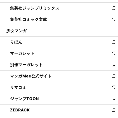
開
ウ
ン
ウ
し
集英社ジャンプリミックス
く
で
ド
ィ
い
新
開
ウ
ン
ウ
し
集英社コミック文庫
く
で
ド
ィ
い
新
開
ウ
ン
ウ
し
少女マンガ
く
で
ド
ィ
い
開
ウ
ン
ウ
りぼん
く
で
ド
ィ
新
開
ウ
ン
し
マーガレット
く
で
ド
い
新
開
ウ
ウ
し
別冊マーガレット
く
で
ィ
い
新
開
ン
ウ
し
マンガMee公式サイト
く
ド
ィ
い
新
ウ
ン
ウ
し
リマコミ
で
ド
ィ
い
新
開
ウ
ン
ウ
し
ジャンプTOON
く
で
ド
ィ
い
新
開
ウ
ン
ウ
し
ZEBRACK
く
で
ド
ィ
い
新
開
ウ
ン
ウ
し