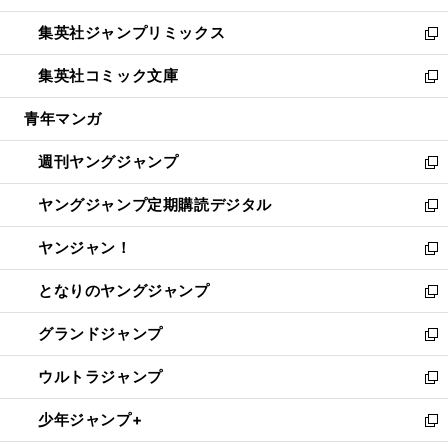
開
ウ
ン
ウ
し
集英社ジャンプリミックス
く
で
ド
ィ
い
新
開
ウ
ン
ウ
し
集英社コミック文庫
く
で
ド
ィ
い
新
開
ウ
ン
ウ
し
青年マンガ
く
で
ド
ィ
い
開
ウ
ン
ウ
週刊ヤングジャンプ
く
で
ド
ィ
新
開
ウ
ン
し
ヤングジャンプ定期購読デジタル
く
で
ド
い
新
開
ウ
ウ
し
ヤンジャン！
く
で
ィ
い
新
開
ン
ウ
し
となりのヤングジャンプ
く
ド
ィ
い
新
ウ
ン
ウ
し
グランドジャンプ
で
ド
ィ
い
新
開
ウ
ン
ウ
し
ウルトラジャンプ
く
で
ド
ィ
い
新
開
ウ
ン
ウ
し
少年ジャンプ+
く
で
ド
ィ
い
新
開
ウ
ン
ウ
し