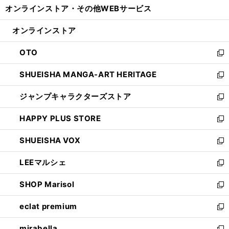
し
オンラインストア・
その他WEBサービス
く
で
ィ
い
開
ン
ウ
オンラインストア
く
ド
ィ
ウ
ン
OTO
で
ド
新
開
ウ
し
SHUEISHA MANGA-ART HERITAGE
く
で
い
新
開
ウ
し
ジャンプキャラクターズストア
く
ィ
い
新
ン
ウ
し
HAPPY PLUS STORE
ド
ィ
い
新
ウ
ン
ウ
し
SHUEISHA VOX
で
ド
ィ
い
新
開
ウ
ン
ウ
し
LEEマルシェ
く
で
ド
ィ
い
新
開
ウ
ン
ウ
し
SHOP Marisol
く
で
ド
ィ
い
新
開
ウ
ン
ウ
し
eclat premium
く
で
ド
ィ
い
新
開
ウ
ン
ウ
し
mirabella
く
で