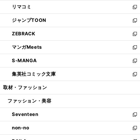
ウ
ン
ウ
し
リマコミ
で
ド
ィ
い
新
開
ウ
ン
ウ
し
ジャンプTOON
く
で
ド
ィ
い
新
開
ウ
ン
ウ
し
ZEBRACK
く
で
ド
ィ
い
新
開
ウ
ン
ウ
し
マンガMeets
く
で
ド
ィ
い
新
開
ウ
ン
ウ
し
S-MANGA
く
で
ド
ィ
い
新
開
ウ
ン
ウ
し
集英社コミック文庫
く
で
ド
ィ
い
新
開
ウ
ン
ウ
し
取材・ファッション
く
で
ド
ィ
い
開
ウ
ン
ウ
ファッション・美容
く
で
ド
ィ
開
ウ
ン
Seventeen
く
で
ド
新
開
ウ
し
non-no
く
で
い
新
開
ウ
し