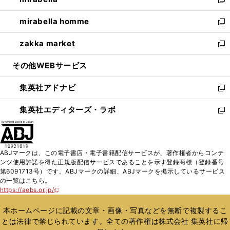
ド
ィ
い
新
開
ウ
ン
ウ
し
mirabella homme
く
で
ド
ィ
い
新
開
ウ
ン
ウ
し
zakka market
く
で
ド
ィ
い
新
開
ウ
ン
ウ
し
その他WEBサービス
く
で
ド
ィ
い
開
ウ
ン
ウ
集英社アドナビ
く
で
ド
ィ
新
開
ウ
ン
し
集英社エディターズ・ラボ
く
で
ド
い
新
開
ウ
ウ
し
く
で
ィ
い
開
ン
ウ
ABJマークは、この電子書店・電子書籍配信サービスが、著作権者からコンテ
く
ド
ィ
ンツ使用許諾を得た正規版配信サービスであることを示す登録商標（登録番号
ウ
ン
第6091713号）です。ABJマークの詳細、ABJマークを掲示しているサービス
で
ド
の一覧はこちら。
開
ウ
https://aebs.or.jp/
新
く
で
し
い
開
本ホームページに記載の文章・画像・写真などを無断で複製するこ
ウ
く
とは法律で禁じられています。全ての著作権は株式会社 集英社に帰
ィ