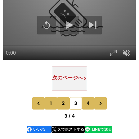
次のページへ
次
1
2
3
4
のページへ
のページへ
前
3 / 4
いいね
Xでポストする
LINEで送る
line
faceboo
x
k