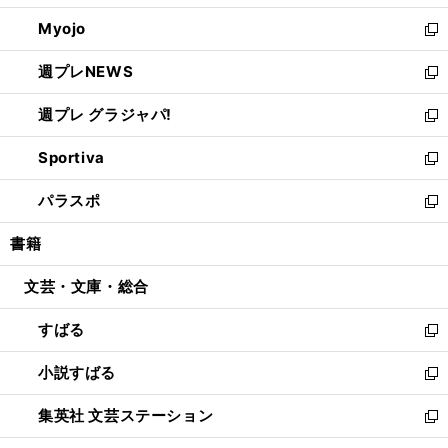
開
ウ
ン
ウ
Myojo
く
で
ド
ィ
新
開
ウ
ン
し
週プレNEWS
く
で
ド
い
新
開
ウ
ウ
し
週プレ グラジャパ!
く
で
ィ
い
新
開
ン
ウ
し
Sportiva
く
ド
ィ
い
新
ウ
ン
ウ
し
パラスポ
で
ド
ィ
い
新
開
ウ
ン
ウ
し
書籍
く
で
ド
ィ
い
開
ウ
ン
ウ
文芸・文庫・総合
く
で
ド
ィ
開
ウ
ン
すばる
く
で
ド
新
開
ウ
し
小説すばる
く
で
い
新
開
ウ
し
集英社 文芸ステーション
く
ィ
い
新
ン
ウ
し