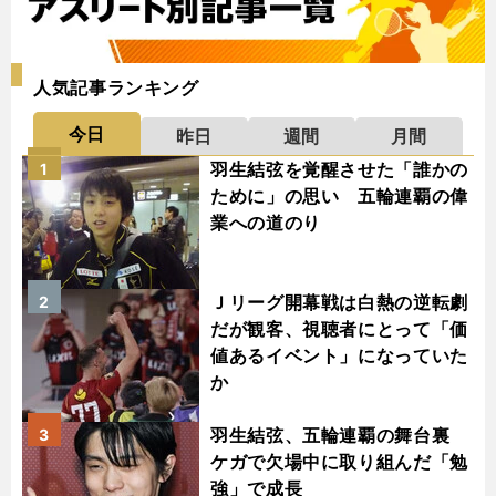
人気記事ランキング
今日
昨日
週間
月間
羽生結弦を覚醒させた「誰かの
1
ために」の思い 五輪連覇の偉
業への道のり
Ｊリーグ開幕戦は白熱の逆転劇
2
だが観客、視聴者にとって「価
値あるイベント」になっていた
か
羽生結弦、五輪連覇の舞台裏
3
ケガで欠場中に取り組んだ「勉
強」で成長