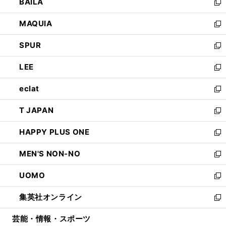
BAILA
く
ィ
い
新
ン
ウ
し
MAQUIA
ド
ィ
い
新
ウ
ン
ウ
し
SPUR
で
ド
ィ
い
新
開
ウ
ン
ウ
し
LEE
く
で
ド
ィ
い
新
開
ウ
ン
ウ
し
eclat
く
で
ド
ィ
い
新
開
ウ
ン
ウ
し
T JAPAN
く
で
ド
ィ
い
新
開
ウ
ン
ウ
し
HAPPY PLUS ONE
く
で
ド
ィ
い
新
開
ウ
ン
ウ
し
MEN'S NON-NO
く
で
ド
ィ
い
新
開
ウ
ン
ウ
し
UOMO
く
で
ド
ィ
い
新
開
ウ
ン
ウ
し
集英社オンライン
く
で
ド
ィ
い
新
開
ウ
ン
ウ
し
芸能・情報・スポーツ
く
で
ド
ィ
い