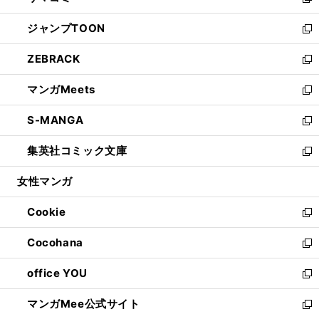
い
新
開
ウ
ン
ウ
し
ジャンプTOON
く
で
ド
ィ
い
新
開
ウ
ン
ウ
し
ZEBRACK
く
で
ド
ィ
い
新
開
ウ
ン
ウ
し
マンガMeets
く
で
ド
ィ
い
新
開
ウ
ン
ウ
し
S-MANGA
く
で
ド
ィ
い
新
開
ウ
ン
ウ
し
集英社コミック文庫
く
で
ド
ィ
い
新
開
ウ
ン
ウ
し
女性マンガ
く
で
ド
ィ
い
開
ウ
ン
ウ
Cookie
く
で
ド
ィ
新
開
ウ
ン
し
Cocohana
く
で
ド
い
新
開
ウ
ウ
し
office YOU
く
で
ィ
い
新
開
ン
ウ
し
マンガMee公式サイト
く
ド
ィ
い
新