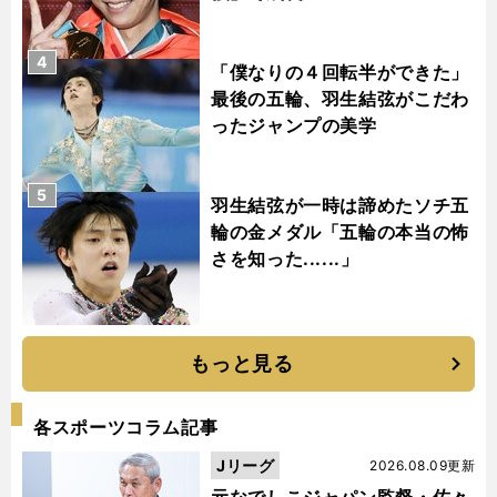
4
「僕なりの４回転半ができた」
最後の五輪、羽生結弦がこだわ
ったジャンプの美学
5
羽生結弦が一時は諦めたソチ五
輪の金メダル「五輪の本当の怖
さを知った......」
もっと見る
各スポーツコラム記事
Jリーグ
2026.08.09更新
元なでしこジャパン監督・佐々