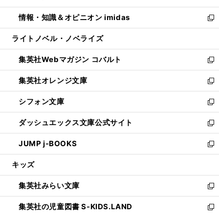
開
ウ
ン
ウ
し
情報・知識＆オピニオン imidas
く
で
ド
ィ
い
新
開
ウ
ン
ウ
し
ライトノベル・ノベライズ
く
で
ド
ィ
い
開
ウ
ン
ウ
集英社Webマガジン コバルト
く
で
ド
ィ
新
開
ウ
ン
し
集英社オレンジ文庫
く
で
ド
い
新
開
ウ
ウ
し
シフォン文庫
く
で
ィ
い
新
開
ン
ウ
し
ダッシュエックス文庫公式サイト
く
ド
ィ
い
新
ウ
ン
ウ
し
JUMP j-BOOKS
で
ド
ィ
い
新
開
ウ
ン
ウ
し
キッズ
く
で
ド
ィ
い
開
ウ
ン
ウ
集英社みらい文庫
く
で
ド
ィ
新
開
ウ
ン
し
集英社の児童図書 S-KIDS.LAND
く
で
ド
い
新
開
ウ
ウ