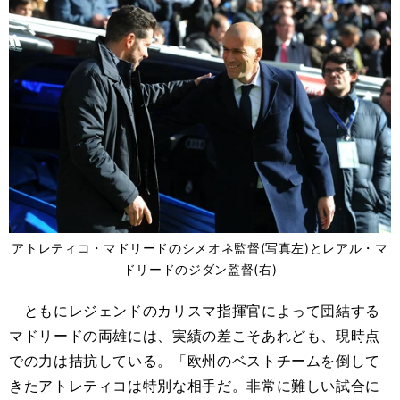
アトレティコ・マドリードのシメオネ監督(写真左)とレアル・マ
ドリードのジダン監督(右)
ともにレジェンドのカリスマ指揮官によって団結する
マドリードの両雄には、実績の差こそあれども、現時点
での力は拮抗している。「欧州のベストチームを倒して
きたアトレティコは特別な相手だ。非常に難しい試合に