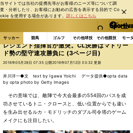
当サイトでは当社の提携先等がお客様のニーズ等について調
査・分析したり、お客様にお勧めの広告を表⽰する⽬的で Co
閉じ
okie を使⽤する場合があります。
詳しくはこちら
る
マイペ
web Sportiva (webスポルティーバ)
検索
メニュ
we
ー
サッカーの記事一覧
海外サッカー
欧州サッカーニ
b
ジ
サッカー
競馬
ゴルフ
その他球技
その他競技
モー
ス
レジェンド指揮官が激突。CL決勝はマドリー
ポ
ド勢の堅守速攻勝負に (3ページ目)
ル
テ
2016年05月28日 07:35 公開
2016年07月12日 03:32 更新
ィ
ー
井川洋一●文 text by Igawa Yoichi データ提供●opta data
バ
by opta photo by Getty Images
その意味では、敵陣で今大会最多の554回のパスを成
功させているトニ・クロースと、低い位置からでも違い
を生み出せるルカ・モドリッチのダブル司令塔のゲーム
メイクにも注目したい。