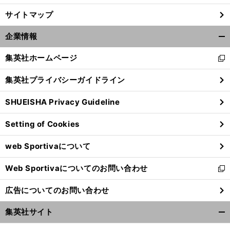
サイトマップ
前
へ
企業情報
開
く/
集英社ホームページ
新
閉
し
じ
集英社プライバシーガイドライン
い
る
ウ
SHUEISHA Privacy Guideline
ィ
ン
Setting of Cookies
ド
ウ
web Sportivaについて
で
開
Web Sportivaについてのお問い合わせ
く
新
し
広告についてのお問い合わせ
い
ウ
集英社サイト
ィ
開
ン
く/