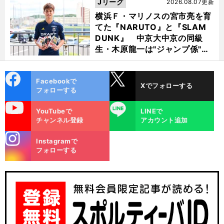
Jリーグ
2026.08.07更新
横浜Ｆ・マリノスの宮市亮を育
てた『NARUTO』と『SLAM
DUNK』 中京大中京の同級
生・木原龍一は"ジャンプ係"だ
った
cebo
X
Facebookで
Xでフォローする
ok
フォローする
uTube
LINE
YouTubeで
LINEで
チャンネル登録
アカウント追加
stagra
Instagramで
m
フォローする