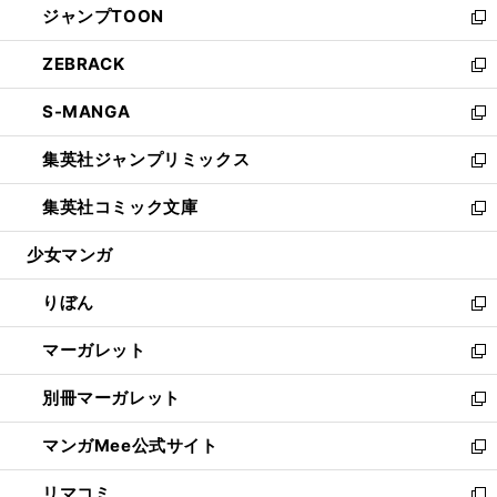
ジャンプTOON
く
で
ド
ィ
い
新
開
ウ
ン
ウ
し
ZEBRACK
く
で
ド
ィ
い
新
開
ウ
ン
ウ
し
S-MANGA
く
で
ド
ィ
い
新
開
ウ
ン
ウ
し
集英社ジャンプリミックス
く
で
ド
ィ
い
新
開
ウ
ン
ウ
し
集英社コミック文庫
く
で
ド
ィ
い
新
開
ウ
ン
ウ
し
少女マンガ
く
で
ド
ィ
い
開
ウ
ン
ウ
りぼん
く
で
ド
ィ
新
開
ウ
ン
し
マーガレット
く
で
ド
い
新
開
ウ
ウ
し
別冊マーガレット
く
で
ィ
い
新
開
ン
ウ
し
マンガMee公式サイト
く
ド
ィ
い
新
ウ
ン
ウ
し
リマコミ
で
ド
ィ