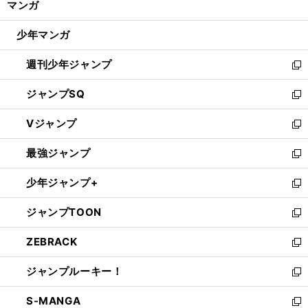
マンガ
ド
閉
ウ
じ
少年マンガ
で
る
開
週刊少年ジャンプ
く
新
し
ジャンプSQ
い
新
ウ
し
Vジャンプ
ィ
い
新
ン
ウ
し
最強ジャンプ
ド
ィ
い
新
ウ
ン
ウ
し
少年ジャンプ+
で
ド
ィ
い
新
開
ウ
ン
ウ
し
ジャンプTOON
く
で
ド
ィ
い
新
開
ウ
ン
ウ
し
ZEBRACK
く
で
ド
ィ
い
新
開
ウ
ン
ウ
し
ジャンプルーキー！
く
で
ド
ィ
い
新
開
ウ
ン
ウ
し
S-MANGA
く
で
ド
ィ
い
新