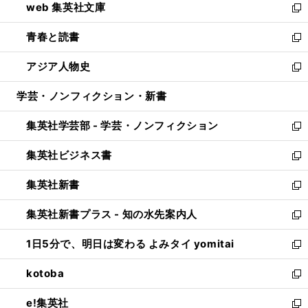
web 集英社文庫
ド
ィ
い
新
ウ
ン
ウ
し
青春と読書
で
ド
ィ
い
新
開
ウ
ン
ウ
し
アジア人物史
く
で
ド
ィ
い
新
開
ウ
ン
ウ
し
学芸・ノンフィクション・新書
く
で
ド
ィ
い
開
ウ
ン
ウ
集英社学芸部 - 学芸・ノンフィクション
く
で
ド
ィ
新
開
ウ
ン
し
集英社ビジネス書
く
で
ド
い
新
開
ウ
ウ
し
集英社新書
く
で
ィ
い
新
開
ン
ウ
し
集英社新書プラス - 知の水先案内人
く
ド
ィ
い
新
ウ
ン
ウ
し
1日5分で、明日は変わる よみタイ yomitai
で
ド
ィ
い
新
開
ウ
ン
ウ
し
kotoba
く
で
ド
ィ
い
新
開
ウ
ン
ウ
し
e!集英社
く
で
ド
ィ
い
新