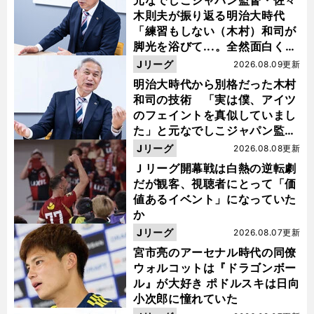
木則夫が振り返る明治大時代
「練習もしない（木村）和司が
脚光を浴びて...。全然面白くな
い４年間でした」
Jリーグ
2026.08.09更新
明治大時代から別格だった木村
和司の技術 「実は僕、アイツ
のフェイントを真似していまし
た」と元なでしこジャパン監
督・佐々木則夫
Jリーグ
2026.08.08更新
Ｊリーグ開幕戦は白熱の逆転劇
だが観客、視聴者にとって「価
値あるイベント」になっていた
か
Jリーグ
2026.08.07更新
宮市亮のアーセナル時代の同僚
ウォルコットは『ドラゴンボー
ル』が大好き ポドルスキは日向
小次郎に憧れていた