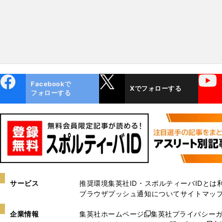
ebo
X
YouTube
Facebookで
Xでフォローする
ok
フォローする
サービス
推奨環境
集英社ID・スポルティーバIDとは
ブラウザプッシュ通知について
サイトマッ
企業情報
集英社ホームページ
集英社プライバシー
新