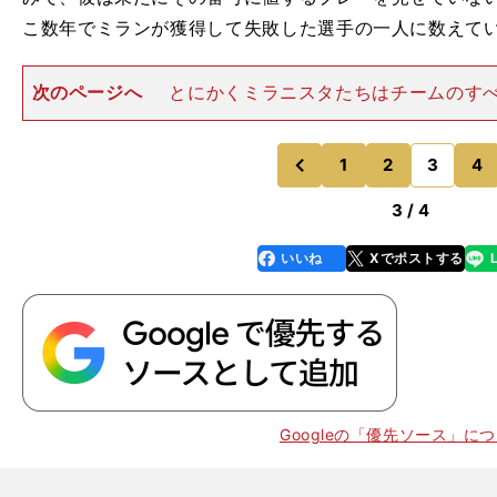
こ数年でミランが獲得して失敗した選手の一人に数えて
次のページへ
とにかくミラニスタたちはチームのす
情状酌量の余地はないと、非難を続けている。しかし今
況から脱却するには、まさに90分間の熱いサポートが必
だろうか。 この木
1
2
3
4
のページへ
のページへ
前
3 / 4
いいね
Xでポストする
line
faceboo
x
k
Googleの「優先ソース」に