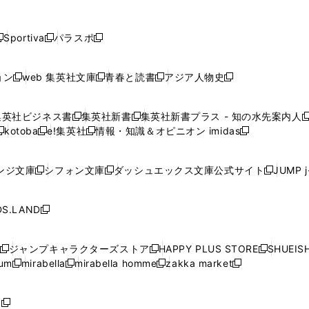
し
し
し
し
し
ン
ン
ン
ン
開
開
開
開
開
い
い
い
い
い
ド
ド
ド
ド
く
く
く
く
く
ウ
ウ
ウ
ウ
ウ
ウ
ウ
ウ
ウ
Sportiva
パラスポ
新
新
ィ
ィ
ィ
ィ
ィ
で
で
で
で
し
し
し
ン
ン
ン
ン
ン
開
開
開
開
い
い
い
ド
ド
ド
ド
ド
ョン
web 集英社文庫
青春と読書
アジア人物史
く
く
く
く
新
新
新
新
ウ
ウ
ウ
ウ
ウ
ウ
ウ
ウ
し
し
し
し
ィ
ィ
ィ
で
で
で
で
で
い
い
い
い
ン
ン
ン
集英社ビジネス書
集英社新書
集英社新書プラス - 知の水先案内人
開
開
開
開
開
新
新
新
ウ
ウ
ウ
ウ
ド
ド
ド
kotoba
e!集英社
情報・知識＆オピニオン imidas
く
く
く
く
く
新
し
新
し
新
ィ
ィ
ィ
ィ
ウ
ウ
ウ
し
し
い
し
い
し
ン
ン
ン
ン
で
で
で
い
い
ウ
い
ウ
い
ド
ド
ド
ド
ンジ文庫
シフォン文庫
ダッシュエックス文庫公式サイト
JUMP 
開
開
開
新
新
新
ウ
ウ
ィ
ウ
ィ
ウ
ウ
ウ
ウ
ウ
く
く
く
し
し
し
ィ
ィ
ン
ィ
ン
ィ
で
で
で
で
い
い
い
ン
ン
ド
ン
ド
ン
S.LAND
開
開
開
開
新
ウ
ウ
ウ
ド
ド
ウ
ド
ウ
ド
く
く
く
く
し
ィ
ィ
ィ
ウ
ウ
で
ウ
で
ウ
い
ン
ン
ン
ジャンプキャラクターズストア
HAPPY PLUS STORE
SHUEIS
で
で
開
で
開
で
新
新
新
ウ
ド
ド
ド
ium
mirabella
mirabella homme
zakka market
開
開
く
開
く
開
し
新
新
新
し
新
し
ィ
ウ
ウ
ウ
く
く
く
く
い
し
し
い
し
し
い
ン
で
で
で
ウ
い
い
ウ
い
い
ウ
ド
ボ
開
開
開
新