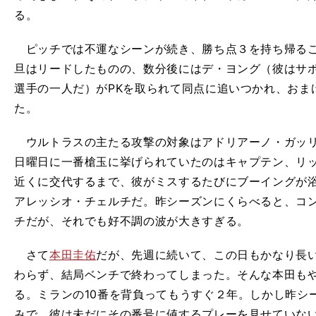
る。
ピッチでは不運なシーンが続き、勝ち点３を持ち帰るこ
旦はリードしたものの、数分後にはデ・ヨング（彼はサ
選手の一人だ）がPKを取られて同点に追いつかれ、おま
た。
ウルトラスの主たる攻撃の対象はアドリアーノ・ガッリ
日曜日に一番槍玉に挙げられていたのはキャプテン、リ
近くに交代するまで、彼がミスするたびにブーイングが
アレッシオ・チェルチだ。昨シーズンにくらべると、コ
チだが、それでも好不調の波が大きすぎる。
さて
本田圭佑
だが、先週に続いて、この日もかなり長
わらず、結局ベンチで終わってしまった。そんな本田も
る。ミランの10番を背負ってもうすぐ２年。しかし昨シ
みで、彼は未だにその番号に値するプレーを見せていな