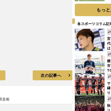
「
て
もっと
各スポーツコラム記
J
宮
代
は
が
J
日
横
た
市
T
次の記事へ
K
J
級
サ
ャ
縁
り
開
田圭佑
J
見
秋
リ