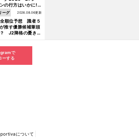
ンの行方はいかに!?
５人の識者が全順位
リーグ
2026.08.06更新
大胆予想
1全順位予想 識者５
が推す優勝候補筆頭
？ J2降格の憂き目
遭いそうな３クラブ
は？
agramで
ローする
Sportivaについて