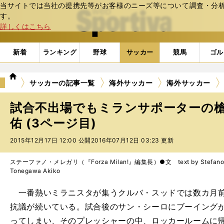
当サイトでは当社の提携先等がお客様のニーズ等について調査・分析し
web Sportiva (webスポルティーバ)
す。
詳しくはこちら
新着
ランキング
野球
サッカー
競馬
ゴル
we
サッカーの記事一覧
海外サッカー
海外サッカー
b
ス
試合不出場でもミランサポーターの
ポ
ル
佑 (3ページ目)
テ
2015年12月17日 12:00 公開
2016年07月12日 03:23 更新
ィ
ー
バ
ステーファノ・メレガリ（『Forza Milan!』編集長）●文 text by Stefano M
Tonegawa Akiko
一番熱いミラニスタが集うクルバ・スッドでは数カ月前
抗議が続いている。試合後のサン・シーロにブーイング
ってしまい、そのプレッシャーの中、ロッカールームに