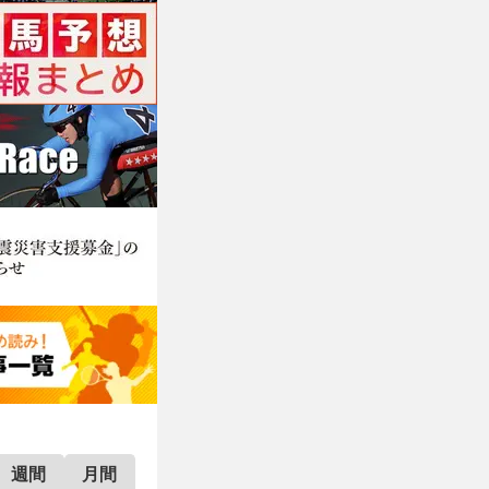
週間
月間