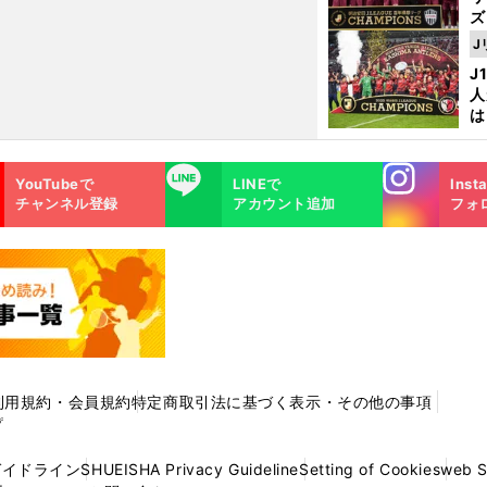
ズ
J
を
J
人
は
に
と
Instagra
LINE
YouTubeで
LINEで
Inst
m
チャンネル登録
アカウント追加
フォ
利用規約・会員規約
特定商取引法に基づく表示・その他の事項
プ
ガイドライン
SHUEISHA Privacy Guideline
Setting of Cookies
web 