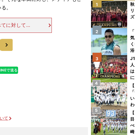
秋
1
いる。
リ
ズ
べてに対して、
を
のこの難しい状
「
2
気
要なのではない
次
く
浴
太
J
3
ァ
人
LINEで送る
は
に
4
と
【
「
い
わ
5
だ
【
ついて
目
べ
崎