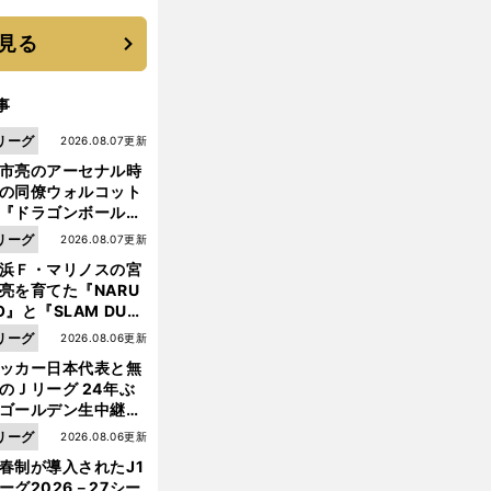
機動破壊」はこうし
生まれた
見る
事
リーグ
2026.08.07更新
市亮のアーセナル時
の同僚ウォルコット
『ドラゴンボール』
大好き ポドルスキは
リーグ
2026.08.07更新
向小次郎に憧れてい
浜Ｆ・マリノスの宮
亮を育てた『NARU
O』と『SLAM DUN
』 中京大中京の同
前
リーグ
2026.08.06更新
へ
生・木原龍一は"ジ
ッカー日本代表と無
ンプ係"だった
のＪリーグ 24年ぶ
ゴールデン生中継の
幕戦でヘタな試合は
リーグ
2026.08.06更新
せられない
春制が導入されたJ1
ーグ2026－27シー