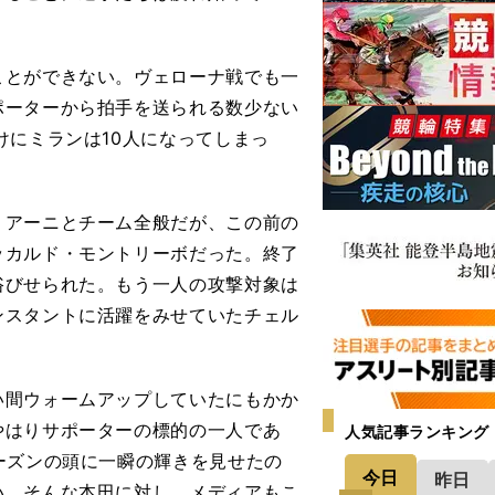
とができない。ヴェローナ戦でも一
ポーターから拍手を送られる数少ない
けにミランは10人になってしまっ
アーニとチーム全般だが、この前の
ッカルド・モントリーボだった。終了
浴びせられた。もう一人の攻撃対象は
ンスタントに活躍をみせていたチェル
い間ウォームアップしていたにもかか
やはりサポーターの標的の一人であ
人気記事ランキング
ーズンの頭に一瞬の輝きを見せたの
今日
昨日
い。そんな本田に対し、メディアもこ