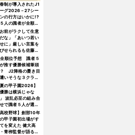
春制が導入されたJ1
ーグ2026－27シー
ンの行方はいかに!?
５人の識者が全順位
大胆予想
お前がラクして生意
だな」「あいつ若い
せに」厳しい言葉を
びせられるも佐藤慎
郎が貫いた誇りとフ
1全順位予想 識者５
ンへの思い
が推す優勝候補筆頭
？ J2降格の憂き目
遭いそうな３クラブ
は？
夏の甲子園2026】
優勝は横浜じゃな
」 波乱必至の組み合
せで識者５人が選ん
優勝校はここだ！
高校野球】創部10年
の甲子園初出場がす
てを変えた 健大高
・青栁監督が語る