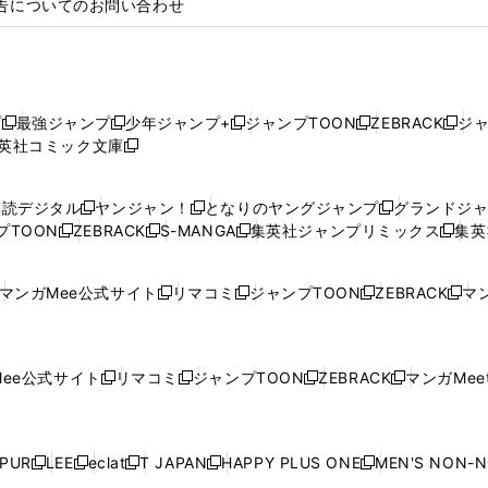
告についてのお問い合わせ
プ
最強ジャンプ
少年ジャンプ+
ジャンプTOON
ZEBRACK
ジ
新
新
新
新
新
英社コミック文庫
し
新
し
し
し
し
い
い
し
い
い
い
ウ
ウ
い
ウ
ウ
ウ
購読デジタル
ヤンジャン！
となりのヤングジャンプ
グランドジ
新
新
新
ィ
ィ
ウ
ィ
ィ
ィ
プTOON
ZEBRACK
S-MANGA
集英社ジャンプリミックス
集英
新
し
新
し
新
し
新
ン
ン
ィ
ン
ン
ン
し
い
し
い
し
い
し
ド
ド
ン
ド
ド
ド
い
ウ
い
ウ
い
ウ
い
ウ
ウ
ド
ウ
ウ
ウ
マンガMee公式サイト
リマコミ
ジャンプTOON
ZEBRACK
マン
新
新
新
新
ウ
ィ
ウ
ィ
ウ
ィ
ウ
で
で
ウ
で
で
で
し
し
し
し
し
ィ
ン
ィ
ン
ィ
ン
ィ
開
開
で
開
開
開
い
い
い
い
い
ン
ド
ン
ド
ン
ド
ン
く
く
開
く
く
く
ウ
ウ
ウ
ウ
ウ
ド
ウ
ド
ウ
ド
ウ
ド
ee公式サイト
リマコミ
ジャンプTOON
ZEBRACK
マンガMeet
く
新
新
新
新
ィ
ィ
ィ
ィ
ィ
ウ
で
ウ
で
ウ
で
ウ
し
し
し
し
ン
ン
ン
ン
ン
で
開
で
開
で
開
で
い
い
い
い
ド
ド
ド
ド
ド
開
く
開
く
開
く
開
ウ
ウ
ウ
ウ
ウ
ウ
ウ
ウ
ウ
PUR
LEE
eclat
T JAPAN
HAPPY PLUS ONE
MEN'S NON-
く
く
く
く
新
新
新
新
新
ィ
ィ
ィ
ィ
で
で
で
で
で