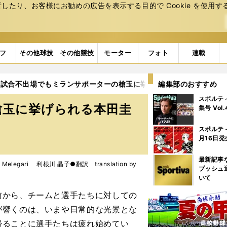
たり、お客様にお勧めの広告を表⽰する⽬的で Cookie を使⽤す
フ
その他球技
その他競技
モーター
フォト
連載
試合不出場でもミランサポーターの槍玉に挙げられる本田圭佑
編集部のおすすめ
スポルテ
槍玉に挙げられる本田圭
集号 Vol
スポルテ
月16日発
最新記事
elegari 利根川 晶子●翻訳 translation by
プッシュ
いて
から、チームと選手たちに対しての
が響くのは、いまや日常的な光景とな
帰ることに選手たちは疲れ始めてい