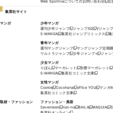
Web Sportivaについてのお問い合わせ
広
し
新
い
し
集英社サイト
ウ
い
ィ
ウ
マンガ
少年マンガ
ン
ィ
週刊少年ジャンプ
ジャンプSQ
Vジャン
ド
ン
新
新
S-MANGA
集英社ジャンプリミックス
集
ウ
ド
新
し
し
新
で
ウ
し
い
い
し
青年マンガ
開
で
い
ウ
ウ
い
週刊ヤングジャンプ
ヤングジャンプ定期
新
く
開
ウ
ィ
ィ
ウ
ウルトラジャンプ
少年ジャンプ+
ジャン
新
し
新
く
ィ
ン
ン
ィ
し
い
し
ン
ド
ド
ン
少女マンガ
い
ウ
い
ド
ウ
ウ
ド
りぼん
マーガレット
別冊マーガレット
新
新
新
ウ
ィ
ウ
ウ
で
で
ウ
S-MANGA
集英社コミック文庫
し
新
し
新
ィ
ン
ィ
で
開
開
で
い
し
い
し
ン
ド
ン
女性マンガ
開
く
く
開
ウ
い
ウ
い
ド
ウ
ド
Cookie
Cocohana
office YOU
マンガM
く
く
新
新
新
ィ
ウ
ィ
ウ
ウ
で
ウ
集英社コミック文庫
し
新
し
し
ン
ィ
ン
ィ
で
開
で
い
し
い
い
ド
ン
ド
ン
取材・ファッション
ファッション・美容
開
く
開
ウ
い
ウ
ウ
ウ
ド
ウ
ド
Seventeen
non-no
BAILA
MAQUIA
S
く
く
新
新
新
新
ィ
ウ
ィ
ィ
で
ウ
で
ウ
集英社オンライン