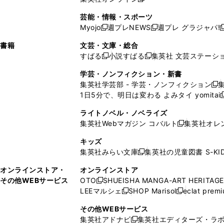
し
新
し
し
し
ン
ィ
ン
ン
開
で
開
で
い
し
い
い
い
ド
ン
ド
ド
芸能・情報・スポーツ
く
開
く
開
ウ
い
ウ
ウ
ウ
ウ
ド
ウ
ウ
Myojo
週プレNEWS
週プレ グラジャパ!
く
く
新
新
新
ィ
ウ
ィ
ィ
ィ
で
ウ
で
で
し
し
ン
ィ
ン
ン
ン
書籍
文芸・文庫・総合
開
で
開
開
い
い
ド
ン
ド
ド
ド
すばる
小説すばる
集英社 文芸ステーシ
く
開
く
く
新
新
ウ
ウ
ウ
ド
ウ
ウ
ウ
く
し
し
ィ
ィ
学芸・ノンフィクション・新書
で
ウ
で
で
で
い
い
ン
ン
集英社学芸部 - 学芸・ノンフィクション
開
で
開
開
開
新
ウ
ウ
ド
ド
1日5分で、明日は変わる よみタイ yomitai
く
開
く
く
く
し
新
ィ
ィ
ウ
ウ
く
い
ン
ン
ライトノベル・ノベライズ
で
で
ウ
ド
ド
集英社Webマガジン コバルト
集英社オレ
開
開
新
ィ
ウ
ウ
く
く
し
ン
キッズ
で
で
い
ド
集英社みらい文庫
集英社の児童図書 S-KID
開
開
新
ウ
ウ
く
く
し
ィ
オンラインストア・
オンラインストア
で
い
ン
その他WEBサービス
OTO
SHUEISHA MANGA-ART HERITAGE
開
新
ウ
ド
LEEマルシェ
SHOP Marisol
eclat prem
く
し
新
新
ィ
ウ
い
し
し
ン
その他WEBサービス
で
ウ
い
い
ド
集英社アドナビ
集英社エディターズ・ラ
開
新