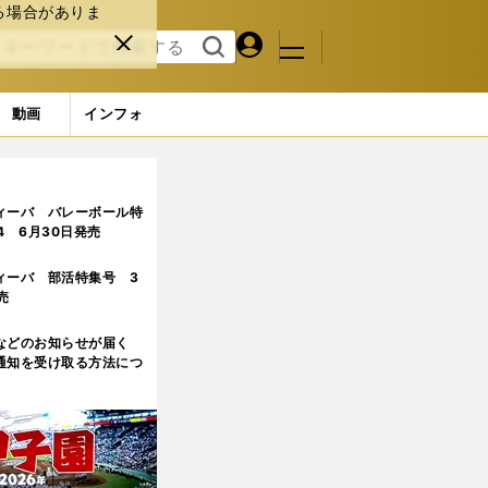
る場合がありま
マイペ
閉じ
検索
メニュ
ー
る
す
ジ
る
動画
インフォ
3ページ目
ィーバ バレーボール特
.4 6月30日発売
ィーバ 部活特集号 3
売
などのお知らせが届く
通知を受け取る方法につ