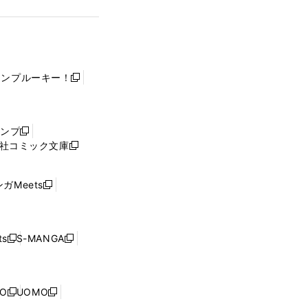
ャンプルーキー！
新
し
い
ウ
ャンプ
新
ィ
社コミック文庫
し
新
ン
い
し
ド
ウ
い
ウ
ガMeets
新
ィ
ウ
で
し
ン
ィ
開
い
ド
ン
く
ウ
ウ
ド
s
S-MANGA
新
新
ィ
で
ウ
し
し
ン
開
で
い
い
ド
く
開
ウ
ウ
ウ
NO
UOMO
く
新
新
ィ
ィ
で