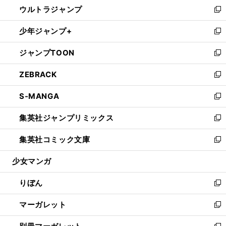
し
ウルトラジャンプ
く
で
ド
ィ
い
新
開
ウ
ン
ウ
し
少年ジャンプ+
く
で
ド
ィ
い
新
開
ウ
ン
ウ
し
ジャンプTOON
く
で
ド
ィ
い
新
開
ウ
ン
ウ
し
ZEBRACK
く
で
ド
ィ
い
新
開
ウ
ン
ウ
し
S-MANGA
く
で
ド
ィ
い
新
開
ウ
ン
ウ
し
集英社ジャンプリミックス
く
で
ド
ィ
い
新
開
ウ
ン
ウ
し
集英社コミック文庫
く
で
ド
ィ
い
新
開
ウ
ン
ウ
し
少女マンガ
く
で
ド
ィ
い
開
ウ
ン
ウ
りぼん
く
で
ド
ィ
新
開
ウ
ン
し
マーガレット
く
で
ド
い
新
開
ウ
ウ
し
く