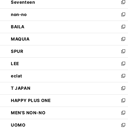
Seventeen
く
で
ド
新
開
ウ
し
non-no
く
で
い
新
開
ウ
し
BAILA
く
ィ
い
新
ン
ウ
し
MAQUIA
ド
ィ
い
新
ウ
ン
ウ
し
SPUR
で
ド
ィ
い
新
開
ウ
ン
ウ
し
LEE
く
で
ド
ィ
い
新
開
ウ
ン
ウ
し
eclat
く
で
ド
ィ
い
新
開
ウ
ン
ウ
し
T JAPAN
く
で
ド
ィ
い
新
開
ウ
ン
ウ
し
HAPPY PLUS ONE
く
で
ド
ィ
い
新
開
ウ
ン
ウ
し
MEN'S NON-NO
く
で
ド
ィ
い
新
開
ウ
ン
ウ
し
UOMO
く
で
ド
ィ
い
新