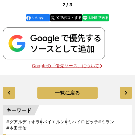
2 / 3
いいね
Xでポストする
LINEで送る
line
faceboo
x
k
Googleの「優先ソース」について
一覧に戻る
キーワード
#グアルディオラ
#バイエルン
#ミハイロビッチ
#ミラン
#本田圭佑