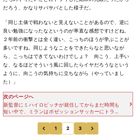
だろう、かなりサバサバとした様子だ。
「同じ土俵で戦わないと見えないことがあるので、逆に
良い勉強になったなというのが率直な感想ですけどね。
２年前の衝撃とは全く違い、こっちのほうが学ぶことが
多いですね。同じようなことをできたらなと思いなが
ら、こっちはできてないわけでしょ？ 向こう、上手い
な、なるほどそういう風に回したらイヤだろうなという
ように、向こうの気持ちに立ちながら（やっていまし
た）」
次のページへ
新監督にミハイロビッチが就任してからまだ時間も
短い中で、ミランはポゼッションサッカーにトライ
しているという。ロングボール頼みの動きの少ない
サッカーからの脱却を狙っているのだ。だがバイエ
次
1
2
3
のページへ
のページへ
ルンの運動量とス
前