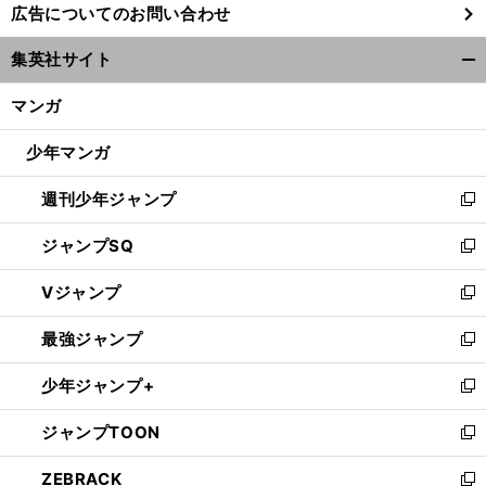
広告についてのお問い合わせ
い
ウ
集英社サイト
ィ
開
ン
く/
マンガ
ド
閉
ウ
じ
少年マンガ
で
る
開
週刊少年ジャンプ
く
新
し
ジャンプSQ
い
新
ウ
し
Vジャンプ
ィ
い
新
ン
ウ
し
最強ジャンプ
ド
ィ
い
新
ウ
ン
ウ
し
少年ジャンプ+
で
ド
ィ
い
新
開
ウ
ン
ウ
し
ジャンプTOON
く
で
ド
ィ
い
新
開
ウ
ン
ウ
し
ZEBRACK
く
で
ド
ィ
い
新