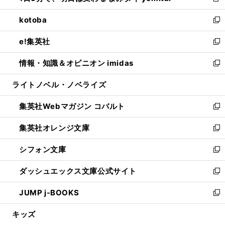
新
開
ウ
ン
ウ
し
kotoba
く
で
ド
ィ
い
新
開
ウ
ン
ウ
し
e!集英社
く
で
ド
ィ
い
新
開
ウ
ン
ウ
し
情報・知識＆オピニオン imidas
く
で
ド
ィ
い
新
開
ウ
ン
ウ
し
ライトノベル・ノベライズ
く
で
ド
ィ
い
開
ウ
ン
ウ
集英社Webマガジン コバルト
く
で
ド
ィ
新
開
ウ
ン
し
集英社オレンジ文庫
く
で
ド
い
新
開
ウ
ウ
し
シフォン文庫
く
で
ィ
い
新
開
ン
ウ
し
ダッシュエックス文庫公式サイト
く
ド
ィ
い
新
ウ
ン
ウ
し
JUMP j-BOOKS
で
ド
ィ
い
新
開
ウ
ン
ウ
し
キッズ
く
で
ド
ィ
い
開