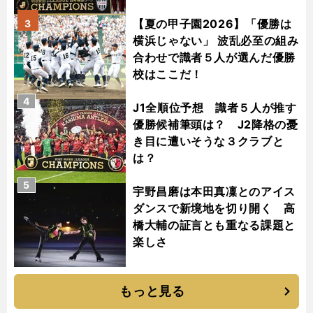
【夏の甲子園2026】「優勝は
3
横浜じゃない」 波乱必至の組み
合わせで識者５人が選んだ優勝
校はここだ！
4
J1全順位予想 識者５人が推す
優勝候補筆頭は？ J2降格の憂
き目に遭いそうな３クラブと
は？
5
宇野昌磨は本田真凜とのアイス
ダンスで新境地を切り開く 高
橋大輔の証言とも重なる課題と
楽しさ
もっと見る