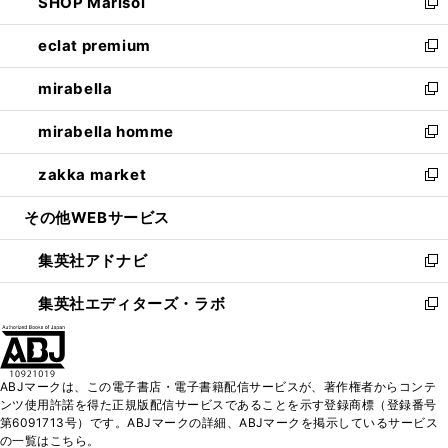
SHOP Marisol
く
で
ド
ィ
い
新
開
ウ
ン
ウ
し
eclat premium
く
で
ド
ィ
い
新
開
ウ
ン
ウ
し
mirabella
く
で
ド
ィ
い
新
開
ウ
ン
ウ
し
mirabella homme
く
で
ド
ィ
い
新
開
ウ
ン
ウ
し
zakka market
く
で
ド
ィ
い
新
開
ウ
ン
ウ
し
その他WEBサービス
く
で
ド
ィ
い
開
ウ
ン
ウ
集英社アドナビ
く
で
ド
ィ
新
開
ウ
ン
し
集英社エディターズ・ラボ
く
で
ド
い
新
開
ウ
ウ
し
く
で
ィ
い
開
ン
ウ
ABJマークは、この電子書店・電子書籍配信サービスが、著作権者からコンテ
く
ド
ィ
ンツ使用許諾を得た正規版配信サービスであることを示す登録商標（登録番号
ウ
ン
第6091713号）です。ABJマークの詳細、ABJマークを掲示しているサービス
で
ド
の一覧はこちら。