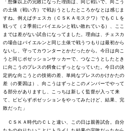
「想像以上の完敗になった理由は、同じ戦いで、向こう
の土俵（戦い方）で戦おうとしたところかなとは感じま
すね。例えばチェスカ（ＣＳＫＡモスクワ）でもＣＬを
戦って（２季前にバイエルンと戦い敗れている）、ここ
までは差がない試合になってました。理由は、チェスカ
の場合はバイエルンと同じ土俵で戦うつもりは最初から
ないし、守ってカウンターとかだったから。今日は向こ
うと同じポゼッションサッカーで、つなごうとしたとき
に向こうのプレスの餌食にずっとなっていた。今日の決
定的な向こうとの技術の差、単純なプレスのかけかたの
差（の要因は）、向こうはずっとこのメンバーでやって
る部分がありますし、こっちは新しく監督が入って来
て、ビビらずポゼッションをやってみたけど、結果、完
敗だった」
ＣＳＫＡ時代のＣＬと違い、この日は親善試合。自分
たちのやりたいことにトライした結果の完敗だったから