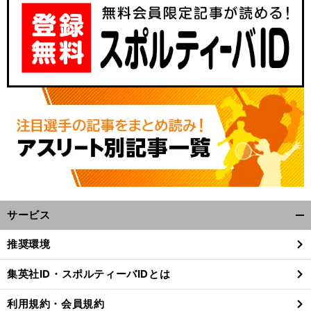
サービス
開
く/
推奨環境
閉
じ
集英社ID・スポルティーバIDとは
る
利用規約・会員規約