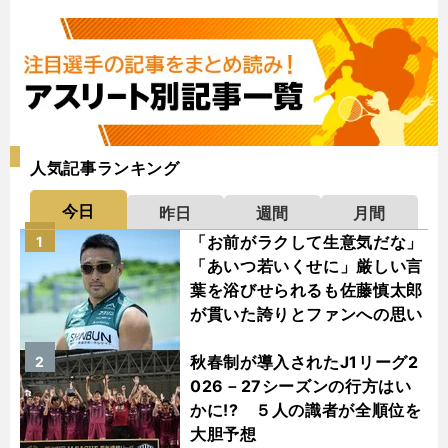
人気記事ランキング
今日
昨日
週間
月間
「お前がラクして生意気だな」
1
「あいつ若いくせに」厳しい言
葉を浴びせられるも佐藤慎太郎
が貫いた誇りとファンへの思い
秋春制が導入されたJ1リーグ2
2
026－27シーズンの行方はい
かに!? ５人の識者が全順位を
大胆予想