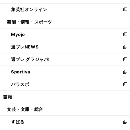
開
ウ
ン
ウ
し
集英社オンライン
く
で
ド
ィ
い
新
開
ウ
ン
ウ
し
芸能・情報・スポーツ
く
で
ド
ィ
い
開
ウ
ン
ウ
Myojo
く
で
ド
ィ
新
開
ウ
ン
し
週プレNEWS
く
で
ド
い
新
開
ウ
ウ
し
週プレ グラジャパ!
く
で
ィ
い
新
開
ン
ウ
し
Sportiva
く
ド
ィ
い
新
ウ
ン
ウ
し
パラスポ
で
ド
ィ
い
新
開
ウ
ン
ウ
し
書籍
く
で
ド
ィ
い
開
ウ
ン
ウ
文芸・文庫・総合
く
で
ド
ィ
開
ウ
ン
すばる
く
で
ド
新
開
ウ
し