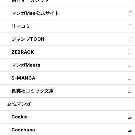
別冊マーガレット
で
ィ
い
新
開
ン
ウ
し
マンガMee公式サイト
く
ド
ィ
い
新
ウ
ン
ウ
し
リマコミ
で
ド
ィ
い
新
開
ウ
ン
ウ
し
ジャンプTOON
く
で
ド
ィ
い
新
開
ウ
ン
ウ
し
ZEBRACK
く
で
ド
ィ
い
新
開
ウ
ン
ウ
し
マンガMeets
く
で
ド
ィ
い
新
開
ウ
ン
ウ
し
S-MANGA
く
で
ド
ィ
い
新
開
ウ
ン
ウ
し
集英社コミック文庫
く
で
ド
ィ
い
新
開
ウ
ン
ウ
し
女性マンガ
く
で
ド
ィ
い
開
ウ
ン
ウ
Cookie
く
で
ド
ィ
新
開
ウ
ン
し
Cocohana
く
で
ド
い
新