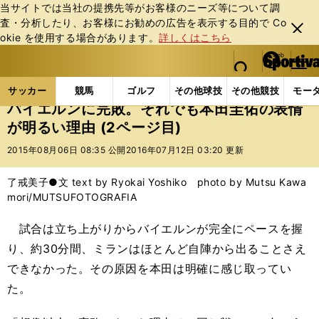
当サイトでは当社の提携先等がお客様のニーズ等について調
査・分析したり、お客様にお勧めの広告を表⽰する⽬的で Co
閉じ
okie を使⽤する場合があります。
詳しくはこちら
る
マイペ
web Sportiva (webスポルティーバ)
検索
メニュ
we
ー
サッカーの記事一覧
海外サッカー
海外サッカー
b
ジ
サッカー
競馬
ゴルフ
その他球技
その他競技
モー
ス
バイエルンに完敗。それでも本田圭佑の表情
ポ
が明るい理由 (2ページ目)
ル
テ
2015年08月06日 08:35 公開
2016年07月12日 03:20 更新
ィ
ー
了戒美子●文 text by Ryokai Yoshiko photo by Mutsu Kawa
バ
mori/MUTSUFOTOGRAFIA
試合は立ち上がりからバイエルンが完全にペースを握
り、約30分間、ミランはほとんど自陣から出ることさえ
できなかった。その原因を本田は明確に感じ取ってい
た。