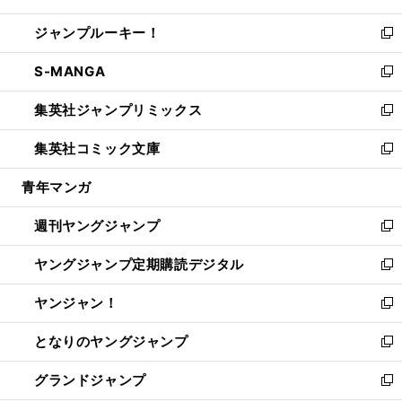
開
ウ
ン
ウ
し
ジャンプルーキー！
く
で
ド
ィ
い
新
開
ウ
ン
ウ
し
S-MANGA
く
で
ド
ィ
い
新
開
ウ
ン
ウ
し
集英社ジャンプリミックス
く
で
ド
ィ
い
新
開
ウ
ン
ウ
し
集英社コミック文庫
く
で
ド
ィ
い
新
開
ウ
ン
ウ
し
青年マンガ
く
で
ド
ィ
い
開
ウ
ン
ウ
週刊ヤングジャンプ
く
で
ド
ィ
新
開
ウ
ン
し
ヤングジャンプ定期購読デジタル
く
で
ド
い
新
開
ウ
ウ
し
ヤンジャン！
く
で
ィ
い
新
開
ン
ウ
し
となりのヤングジャンプ
く
ド
ィ
い
新
ウ
ン
ウ
し
グランドジャンプ
で
ド
ィ
い
新
開
ウ
ン
ウ