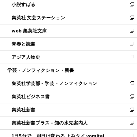
小説すばる
く
で
い
新
開
ウ
し
集英社 文芸ステーション
く
ィ
い
新
ン
ウ
し
web 集英社文庫
ド
ィ
い
新
ウ
ン
ウ
し
青春と読書
で
ド
ィ
い
新
開
ウ
ン
ウ
し
アジア人物史
く
で
ド
ィ
い
新
開
ウ
ン
ウ
し
学芸・ノンフィクション・新書
く
で
ド
ィ
い
開
ウ
ン
ウ
集英社学芸部 - 学芸・ノンフィクション
く
で
ド
ィ
新
開
ウ
ン
し
集英社ビジネス書
く
で
ド
い
新
開
ウ
ウ
し
集英社新書
く
で
ィ
い
新
開
ン
ウ
し
集英社新書プラス - 知の水先案内人
く
ド
ィ
い
新
ウ
ン
ウ
し
1日5分で、明日は変わる よみタイ yomitai
で
ド
ィ
い