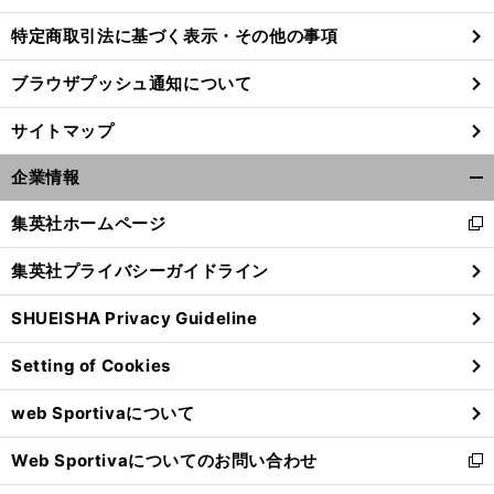
特定商取引法に基づく表示・その他の事項
ブラウザプッシュ通知について
サイトマップ
企業情報
開
く/
集英社ホームページ
新
閉
し
じ
集英社プライバシーガイドライン
い
る
ウ
SHUEISHA Privacy Guideline
ィ
前
ン
へ
Setting of Cookies
ド
ウ
web Sportivaについて
で
開
Web Sportivaについてのお問い合わせ
く
新
し