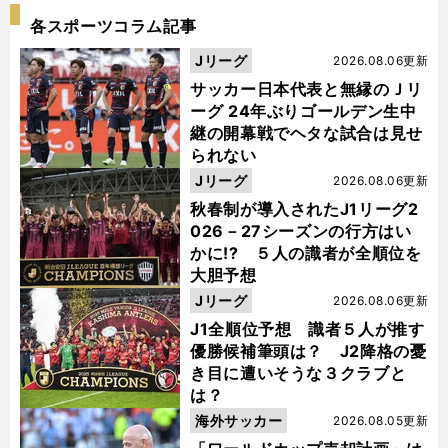
各スポーツコラム記事
Jリーグ
2026.08.06更新
サッカー日本代表と無縁のＪリ
ーグ 24年ぶりゴールデン生中
継の開幕戦でヘタな試合は見せ
られない
Jリーグ
2026.08.06更新
秋春制が導入されたJ1リーグ2
026－27シーズンの行方はい
かに!? ５人の識者が全順位を
大胆予想
Jリーグ
2026.08.06更新
J1全順位予想 識者５人が推す
優勝候補筆頭は？ J2降格の憂
き目に遭いそうな３クラブと
は？
海外サッカー
2026.08.05更新