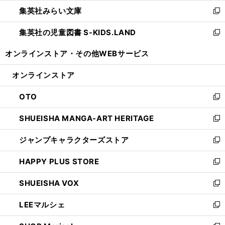
ウ
ン
ウ
集英社みらい文庫
く
で
ド
ィ
新
開
ウ
ン
し
集英社の児童図書 S-KIDS.LAND
く
で
ド
い
新
開
ウ
ウ
し
オンラインストア・
その他WEBサービス
く
で
ィ
い
開
ン
ウ
オンラインストア
く
ド
ィ
ウ
ン
OTO
で
ド
新
開
ウ
し
SHUEISHA MANGA-ART HERITAGE
く
で
い
新
開
ウ
し
ジャンプキャラクターズストア
く
ィ
い
新
ン
ウ
し
HAPPY PLUS STORE
ド
ィ
い
新
ウ
ン
ウ
し
SHUEISHA VOX
で
ド
ィ
い
新
開
ウ
ン
ウ
し
LEEマルシェ
く
で
ド
ィ
い
新
開
ウ
ン
ウ
し