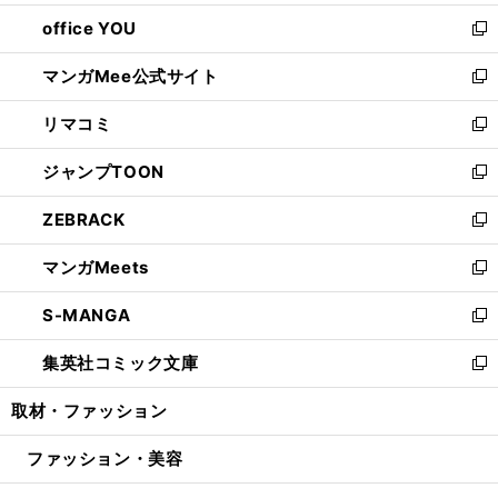
開
ウ
ウ
し
office YOU
く
で
ィ
い
新
開
ン
ウ
し
マンガMee公式サイト
く
ド
ィ
い
新
ウ
ン
ウ
し
リマコミ
で
ド
ィ
い
新
開
ウ
ン
ウ
し
ジャンプTOON
く
で
ド
ィ
い
新
開
ウ
ン
ウ
し
ZEBRACK
く
で
ド
ィ
い
新
開
ウ
ン
ウ
し
マンガMeets
く
で
ド
ィ
い
新
開
ウ
ン
ウ
し
S-MANGA
く
で
ド
ィ
い
新
開
ウ
ン
ウ
し
集英社コミック文庫
く
で
ド
ィ
い
新
開
ウ
ン
ウ
し
取材・ファッション
く
で
ド
ィ
い
開
ウ
ン
ウ
ファッション・美容
く
で
ド
ィ
開
ウ
ン