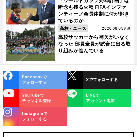
「ワールドカップ売却計画」は
断念も残る火種 FIFAインファ
ンティーノ会長体制に何が起き
ているのか
高校・ユース
2026.08.05更新
高校サッカーから補欠がいなく
なった 部員全員が試合に出る取
り組みが進んでいる
cebo
X
Facebookで
Xでフォローする
ok
フォローする
uTube
LINE
YouTubeで
LINEで
チャンネル登録
アカウント追加
stagra
Instagramで
m
フォローする