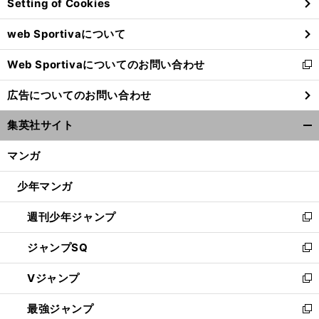
Setting of Cookies
ド
ウ
web Sportivaについて
で
開
Web Sportivaについてのお問い合わせ
く
新
し
広告についてのお問い合わせ
い
ウ
集英社サイト
ィ
開
ン
く/
マンガ
ド
閉
ウ
じ
少年マンガ
で
る
開
週刊少年ジャンプ
く
新
し
ジャンプSQ
い
新
ウ
し
Vジャンプ
ィ
い
新
ン
ウ
し
最強ジャンプ
ド
ィ
い
新