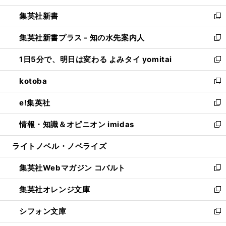
開
ウ
ウ
し
集英社新書
く
で
ィ
い
新
開
ン
ウ
し
集英社新書プラス - 知の水先案内人
く
ド
ィ
い
新
ウ
ン
ウ
し
1日5分で、明日は変わる よみタイ yomitai
で
ド
ィ
い
新
開
ウ
ン
ウ
し
kotoba
く
で
ド
ィ
い
新
開
ウ
ン
ウ
し
e!集英社
く
で
ド
ィ
い
新
開
ウ
ン
ウ
し
情報・知識＆オピニオン imidas
く
で
ド
ィ
い
新
開
ウ
ン
ウ
し
ライトノベル・ノベライズ
く
で
ド
ィ
い
開
ウ
ン
ウ
集英社Webマガジン コバルト
く
で
ド
ィ
新
開
ウ
ン
し
集英社オレンジ文庫
く
で
ド
い
新
開
ウ
ウ
し
シフォン文庫
く
で
ィ
い
新
開
ン
ウ
し