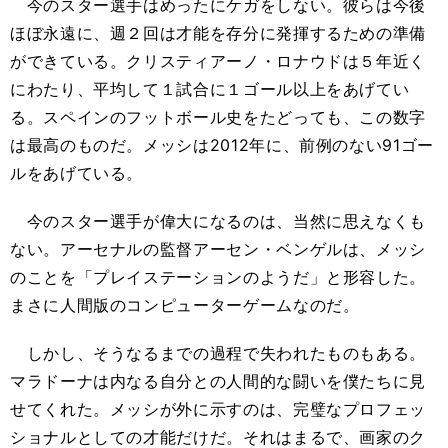
今のスター選手はめったにケガをしない。彼らは今後
ほぼ永遠に、週２回は才能を存分に発揮するための準備
ができている。クリスティアーノ・ロナウドは５年近く
にわたり、平均して１試合に１ゴール以上をあげてい
る。スペインのフットボール史をたどっても、この数字
は最高のものだ。メッシは2012年に、前例のない91ゴー
ルをあげている。
今のスター選手が偉大になるのは、当然に思えなくも
ない。アーセナルの監督アーセン・ベンゲルは、メッシ
のことを「プレイステーションのようだ」と形容した。
まさに人間版のコンピューターゲームなのだ。
しかし、そうなるまでの過程で失われたものもある。
マラドーナは内なる自分との人間的な闘いを僕たちに見
せてくれた。メッシが外に示すのは、完璧なプロフェッ
ショナルとしての才能だけだ。それはまるで、画家のク