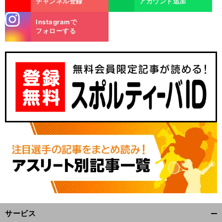
チャンネル登録
アカウント追加
stagra
Instagramで
m
フォローする
サービス
開