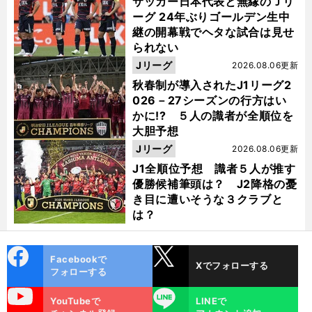
サッカー日本代表と無縁のＪリ
ーグ 24年ぶりゴールデン生中
継の開幕戦でヘタな試合は見せ
られない
Jリーグ
2026.08.06更新
秋春制が導入されたJ1リーグ2
026－27シーズンの行方はい
かに!? ５人の識者が全順位を
大胆予想
Jリーグ
2026.08.06更新
J1全順位予想 識者５人が推す
優勝候補筆頭は？ J2降格の憂
き目に遭いそうな３クラブと
は？
cebo
X
Facebookで
Xでフォローする
ok
フォローする
uTube
LINE
YouTubeで
LINEで