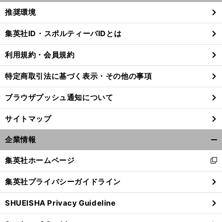
く/
推奨環境
閉
じ
集英社ID・スポルティーバIDとは
る
利用規約・会員規約
特定商取引法に基づく表示・その他の事項
ブラウザプッシュ通知について
サイトマップ
企業情報
開
く/
集英社ホームページ
新
閉
し
じ
好
。
集英社プライバシーガイドライン
い
アシストの香川真司
視線はバイエルンとの大一番へ
る
ウ
SHUEISHA Privacy Guideline
ィ
ン