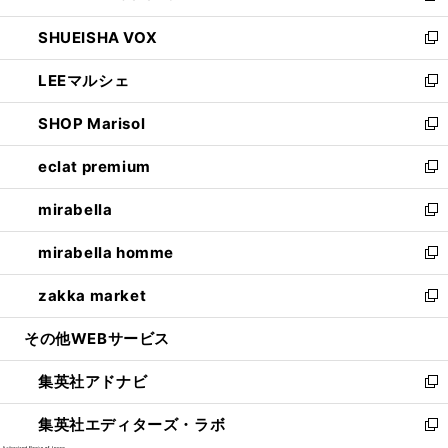
ウ
ン
ウ
し
SHUEISHA VOX
で
ド
ィ
い
新
開
ウ
ン
ウ
し
LEEマルシェ
く
で
ド
ィ
い
新
開
ウ
ン
ウ
し
SHOP Marisol
く
で
ド
ィ
い
新
開
ウ
ン
ウ
し
eclat premium
く
で
ド
ィ
い
新
開
ウ
ン
ウ
し
mirabella
く
で
ド
ィ
い
新
開
ウ
ン
ウ
し
mirabella homme
く
で
ド
ィ
い
新
開
ウ
ン
ウ
し
zakka market
く
で
ド
ィ
い
新
開
ウ
ン
ウ
し
その他WEBサービス
く
で
ド
ィ
い
開
ウ
ン
ウ
集英社アドナビ
く
で
ド
ィ
新
開
ウ
ン
し
集英社エディターズ・ラボ
く
で
ド
い
新
開
ウ