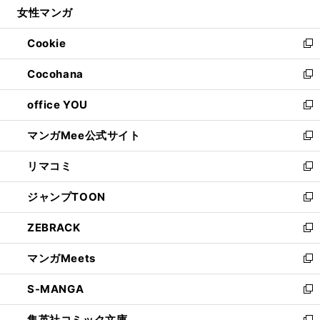
女性マンガ
く
で
ド
ィ
い
開
ウ
ン
ウ
Cookie
く
で
ド
ィ
新
開
ウ
ン
し
Cocohana
く
で
ド
い
新
開
ウ
ウ
し
office YOU
く
で
ィ
い
新
開
ン
ウ
し
マンガMee公式サイト
く
ド
ィ
い
新
ウ
ン
ウ
し
リマコミ
で
ド
ィ
い
新
開
ウ
ン
ウ
し
ジャンプTOON
く
で
ド
ィ
い
新
開
ウ
ン
ウ
し
ZEBRACK
く
で
ド
ィ
い
新
開
ウ
ン
ウ
し
マンガMeets
く
で
ド
ィ
い
新
開
ウ
ン
ウ
し
S-MANGA
く
で
ド
ィ
い
新
開
ウ
ン
ウ
し
集英社コミック文庫
く
で