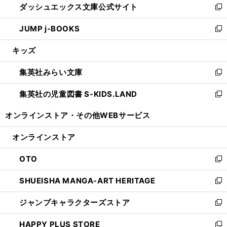
ダッシュエックス文庫公式サイト
く
ド
ィ
い
新
ウ
ン
ウ
し
JUMP j-BOOKS
で
ド
ィ
い
新
開
ウ
ン
ウ
し
キッズ
く
で
ド
ィ
い
開
ウ
ン
ウ
集英社みらい文庫
く
で
ド
ィ
新
開
ウ
ン
し
集英社の児童図書 S-KIDS.LAND
く
で
ド
い
新
開
ウ
ウ
し
オンラインストア・
その他WEBサービス
く
で
ィ
い
開
ン
ウ
オンラインストア
く
ド
ィ
ウ
ン
OTO
で
ド
新
開
ウ
し
SHUEISHA MANGA-ART HERITAGE
く
で
い
新
開
ウ
し
ジャンプキャラクターズストア
く
ィ
い
新
ン
ウ
し
HAPPY PLUS STORE
ド
ィ
い
新