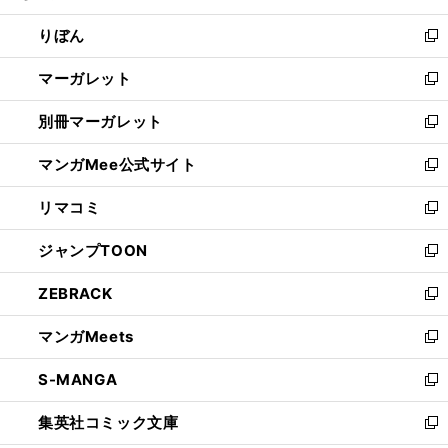
開
ウ
ン
ウ
りぼん
く
で
ド
ィ
新
開
ウ
ン
し
マーガレット
く
で
ド
い
新
開
ウ
ウ
し
別冊マーガレット
く
で
ィ
い
新
開
ン
ウ
し
マンガMee公式サイト
く
ド
ィ
い
新
ウ
ン
ウ
し
リマコミ
で
ド
ィ
い
新
開
ウ
ン
ウ
し
ジャンプTOON
く
で
ド
ィ
い
新
開
ウ
ン
ウ
し
ZEBRACK
く
で
ド
ィ
い
新
開
ウ
ン
ウ
し
マンガMeets
く
で
ド
ィ
い
新
開
ウ
ン
ウ
し
S-MANGA
く
で
ド
ィ
い
新
開
ウ
ン
ウ
し
集英社コミック文庫
く
で
ド
ィ
い
新
開
ウ
ン
ウ
し