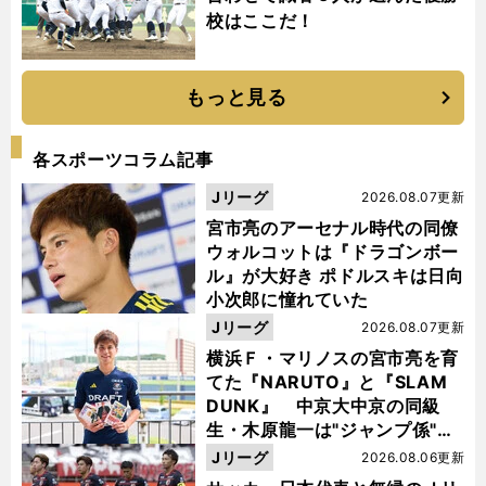
校はここだ！
もっと見る
各スポーツコラム記事
Jリーグ
2026.08.07更新
宮市亮のアーセナル時代の同僚
ウォルコットは『ドラゴンボー
ル』が大好き ポドルスキは日向
小次郎に憧れていた
Jリーグ
2026.08.07更新
横浜Ｆ・マリノスの宮市亮を育
てた『NARUTO』と『SLAM
DUNK』 中京大中京の同級
生・木原龍一は"ジャンプ係"だ
った
Jリーグ
2026.08.06更新