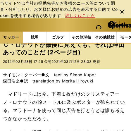
当サイトでは当社の提携先等がお客様のニーズ等について調
査・分析したり、お客様にお勧めの広告を表⽰する⽬的で Co
閉じ
okie を使⽤する場合があります。
詳しくはこちら
る
マイペ
web Sportiva (webスポルティーバ)
検索
メニュ
we
ー
サッカーの記事一覧
海外サッカー
サイモン・クー
b
ジ
サッカー
競馬
ゴルフ
その他球技
その他競技
モー
ス
Ｃ・ロナウドが傲慢に見えても、それは理由
ポ
あってのことだ (2ページ目)
ル
テ
2014年03月28日 17:45 公開
2021年03月12日 23:33 更新
ィ
ー
サイモン・クーパー●文 text by Simon Kuper
バ
森田浩之●訳 translation by Morita Hiroyuki
マドリードには今、下着１枚だけのクリスティアー
ノ・ロナウドの19メートルに及ぶポスターが飾られてい
る。マラドーナを使って同じ広告を打とうとは誰も考え
つかなかっただろう。