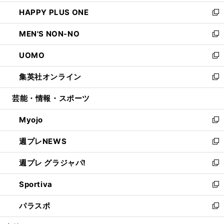
開
ウ
ン
ウ
し
HAPPY PLUS ONE
く
で
ド
ィ
い
新
開
ウ
ン
ウ
し
MEN'S NON-NO
く
で
ド
ィ
い
新
開
ウ
ン
ウ
し
UOMO
く
で
ド
ィ
い
新
開
ウ
ン
ウ
し
集英社オンライン
く
で
ド
ィ
い
新
開
ウ
ン
ウ
し
芸能・情報・スポーツ
く
で
ド
ィ
い
開
ウ
ン
ウ
Myojo
く
で
ド
ィ
新
開
ウ
ン
し
週プレNEWS
く
で
ド
い
新
開
ウ
ウ
し
週プレ グラジャパ!
く
で
ィ
い
新
開
ン
ウ
し
Sportiva
く
ド
ィ
い
新
ウ
ン
ウ
し
パラスポ
で
ド
ィ
い
新
開
ウ
ン
ウ
し