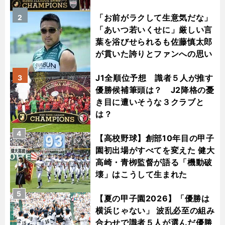
「お前がラクして生意気だな」
2
「あいつ若いくせに」厳しい言
葉を浴びせられるも佐藤慎太郎
が貫いた誇りとファンへの思い
J1全順位予想 識者５人が推す
3
優勝候補筆頭は？ J2降格の憂
き目に遭いそうな３クラブと
は？
4
【高校野球】創部10年目の甲子
園初出場がすべてを変えた 健大
高崎・青栁監督が語る「機動破
壊」はこうして生まれた
5
【夏の甲子園2026】「優勝は
横浜じゃない」 波乱必至の組み
合わせで識者５人が選んだ優勝