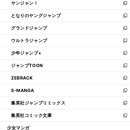
ヤンジャン！
く
で
ィ
い
新
開
ン
ウ
し
となりのヤングジャンプ
く
ド
ィ
い
新
ウ
ン
ウ
し
グランドジャンプ
で
ド
ィ
い
新
開
ウ
ン
ウ
し
ウルトラジャンプ
く
で
ド
ィ
い
新
開
ウ
ン
ウ
し
少年ジャンプ+
く
で
ド
ィ
い
新
開
ウ
ン
ウ
し
ジャンプTOON
く
で
ド
ィ
い
新
開
ウ
ン
ウ
し
ZEBRACK
く
で
ド
ィ
い
新
開
ウ
ン
ウ
し
S-MANGA
く
で
ド
ィ
い
新
開
ウ
ン
ウ
し
集英社ジャンプリミックス
く
で
ド
ィ
い
新
開
ウ
ン
ウ
し
集英社コミック文庫
く
で
ド
ィ
い
新
開
ウ
ン
ウ
し
少女マンガ
く
で
ド
ィ
い