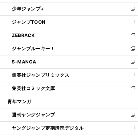
ウ
ン
ウ
し
少年ジャンプ+
で
ド
ィ
い
新
開
ウ
ン
ウ
し
ジャンプTOON
く
で
ド
ィ
い
新
開
ウ
ン
ウ
し
ZEBRACK
く
で
ド
ィ
い
新
開
ウ
ン
ウ
し
ジャンプルーキー！
く
で
ド
ィ
い
新
開
ウ
ン
ウ
し
S-MANGA
く
で
ド
ィ
い
新
開
ウ
ン
ウ
し
集英社ジャンプリミックス
く
で
ド
ィ
い
新
開
ウ
ン
ウ
し
集英社コミック文庫
く
で
ド
ィ
い
新
開
ウ
ン
ウ
し
青年マンガ
く
で
ド
ィ
い
開
ウ
ン
ウ
週刊ヤングジャンプ
く
で
ド
ィ
新
開
ウ
ン
し
ヤングジャンプ定期購読デジタル
く
で
ド
い
新
開
ウ
ウ
し