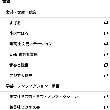
書籍
く
で
ド
ィ
い
開
ウ
ン
ウ
文芸・文庫・総合
く
で
ド
ィ
開
ウ
ン
すばる
く
で
ド
新
開
ウ
し
小説すばる
く
で
い
新
開
ウ
し
集英社 文芸ステーション
く
ィ
い
新
ン
ウ
し
web 集英社文庫
ド
ィ
い
新
ウ
ン
ウ
し
青春と読書
で
ド
ィ
い
新
開
ウ
ン
ウ
し
アジア人物史
く
で
ド
ィ
い
新
開
ウ
ン
ウ
し
学芸・ノンフィクション・新書
く
で
ド
ィ
い
開
ウ
ン
ウ
集英社学芸部 - 学芸・ノンフィクション
く
で
ド
ィ
新
開
ウ
ン
し
集英社ビジネス書
く
で
ド
い
新