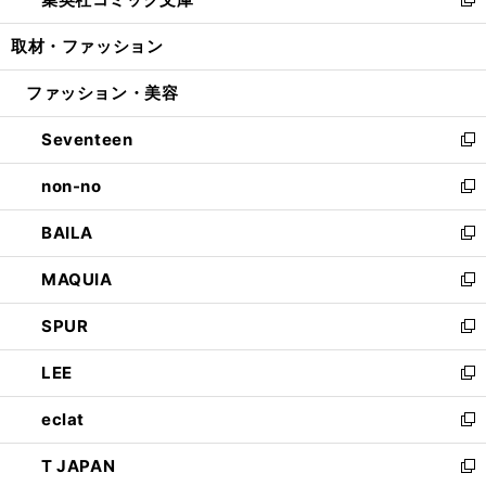
ド
ィ
い
新
開
ウ
ン
ウ
し
取材・ファッション
く
で
ド
ィ
い
開
ウ
ン
ウ
ファッション・美容
く
で
ド
ィ
開
ウ
ン
Seventeen
く
で
ド
新
開
ウ
し
non-no
く
で
い
新
開
ウ
し
BAILA
く
ィ
い
新
ン
ウ
し
MAQUIA
ド
ィ
い
新
ウ
ン
ウ
し
SPUR
で
ド
ィ
い
新
開
ウ
ン
ウ
し
LEE
く
で
ド
ィ
い
新
開
ウ
ン
ウ
し
eclat
く
で
ド
ィ
い
新
開
ウ
ン
ウ
し
T JAPAN
く
で
ド
ィ
い
新