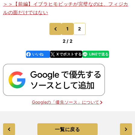
＞＞【前編】イブラヒモビッチが完璧なのは、フィジカ
ルの面だけではない
1
2
のページへ
前
2 / 2
いいね
Xでポストする
LINEで送る
line
faceboo
x
k
Googleの「優先ソース」について
一覧に戻る