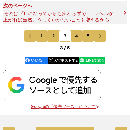
次のページへ
それはプロになってからも変わらずで......レベルが
上がれば当然、うまくいかないことも増えるから余
計にブレーキが効かなくなって、練習でもとにかく
周りを削りまくっていたんです。ガムシャラさが間
次
1
2
3
4
5
のページへ
のページへ
違った方
前
3 / 5
いいね
Xでポストする
LINEで送る
line
faceboo
x
k
Googleの「優先ソース」について