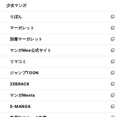
ン
ウ
し
少女マンガ
く
で
ド
ィ
い
開
ウ
ン
ウ
りぼん
く
で
ド
ィ
新
開
ウ
ン
し
マーガレット
く
で
ド
い
新
開
ウ
ウ
し
別冊マーガレット
く
で
ィ
い
新
開
ン
ウ
し
マンガMee公式サイト
く
ド
ィ
い
新
ウ
ン
ウ
し
リマコミ
で
ド
ィ
い
新
開
ウ
ン
ウ
し
ジャンプTOON
く
で
ド
ィ
い
新
開
ウ
ン
ウ
し
ZEBRACK
く
で
ド
ィ
い
新
開
ウ
ン
ウ
し
マンガMeets
く
で
ド
ィ
い
新
開
ウ
ン
ウ
し
S-MANGA
く
で
ド
ィ
い
新
開
ウ
ン
ウ
し