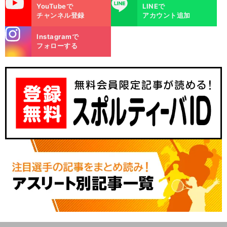
uTube
LINE
YouTubeで
LINEで
チャンネル登録
アカウント追加
stagra
Instagramで
m
フォローする