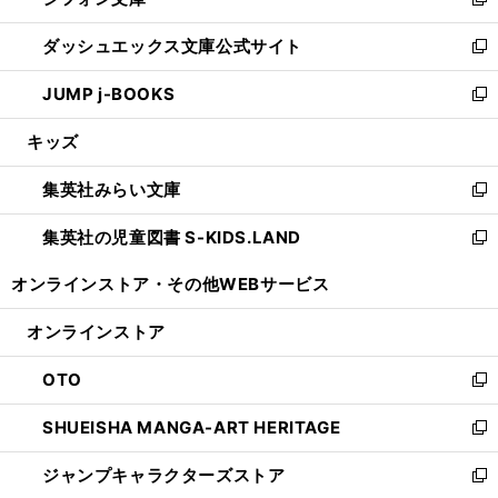
ィ
い
新
開
ン
ウ
し
ダッシュエックス文庫公式サイト
く
ド
ィ
い
新
ウ
ン
ウ
し
JUMP j-BOOKS
で
ド
ィ
い
新
開
ウ
ン
ウ
し
キッズ
く
で
ド
ィ
い
開
ウ
ン
ウ
集英社みらい文庫
く
で
ド
ィ
新
開
ウ
ン
し
集英社の児童図書 S-KIDS.LAND
く
で
ド
い
新
開
ウ
ウ
し
オンラインストア・
その他WEBサービス
く
で
ィ
い
開
ン
ウ
オンラインストア
く
ド
ィ
ウ
ン
OTO
で
ド
新
開
ウ
し
SHUEISHA MANGA-ART HERITAGE
く
で
い
新
開
ウ
し
ジャンプキャラクターズストア
く
ィ
い
新