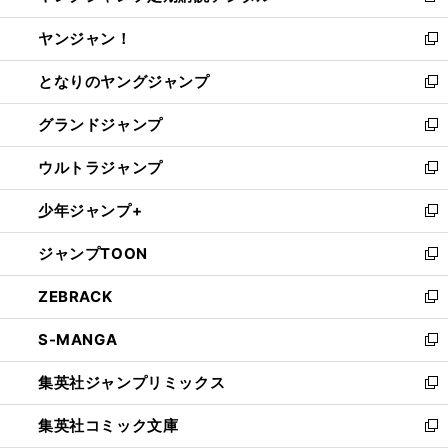
開
ウ
ウ
し
ヤンジャン！
く
で
ィ
い
新
開
ン
ウ
し
となりのヤングジャンプ
く
ド
ィ
い
新
ウ
ン
ウ
し
グランドジャンプ
で
ド
ィ
い
新
開
ウ
ン
ウ
し
ウルトラジャンプ
く
で
ド
ィ
い
新
開
ウ
ン
ウ
し
少年ジャンプ+
く
で
ド
ィ
い
新
開
ウ
ン
ウ
し
ジャンプTOON
く
で
ド
ィ
い
新
開
ウ
ン
ウ
し
ZEBRACK
く
で
ド
ィ
い
新
開
ウ
ン
ウ
し
S-MANGA
く
で
ド
ィ
い
新
開
ウ
ン
ウ
し
集英社ジャンプリミックス
く
で
ド
ィ
い
新
開
ウ
ン
ウ
し
集英社コミック文庫
く
で
ド
ィ
い
新
開
ウ