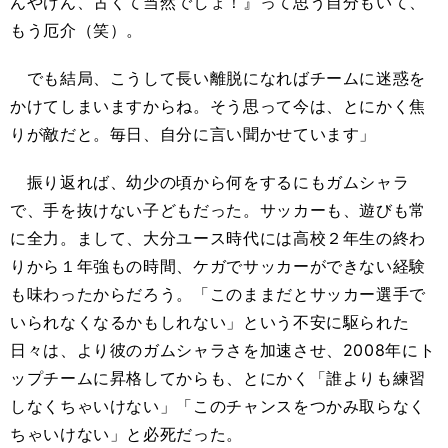
んやけん、古くて当然でしょ！』って思う自分もいて、
もう厄介（笑）。
でも結局、こうして長い離脱になればチームに迷惑を
かけてしまいますからね。そう思って今は、とにかく焦
りが敵だと。毎日、自分に言い聞かせています」
振り返れば、幼少の頃から何をするにもガムシャラ
で、手を抜けない子どもだった。サッカーも、遊びも常
に全力。まして、大分ユース時代には高校２年生の終わ
りから１年強もの時間、ケガでサッカーができない経験
も味わったからだろう。「このままだとサッカー選手で
いられなくなるかもしれない」という不安に駆られた
日々は、より彼のガムシャラさを加速させ、2008年にト
ップチームに昇格してからも、とにかく「誰よりも練習
しなくちゃいけない」「このチャンスをつかみ取らなく
ちゃいけない」と必死だった。