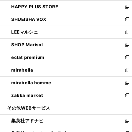
ン
ウ
し
HAPPY PLUS STORE
ド
ィ
い
新
ウ
ン
ウ
し
SHUEISHA VOX
で
ド
ィ
い
新
開
ウ
ン
ウ
し
LEEマルシェ
く
で
ド
ィ
い
新
開
ウ
ン
ウ
し
SHOP Marisol
く
で
ド
ィ
い
新
開
ウ
ン
ウ
し
eclat premium
く
で
ド
ィ
い
新
開
ウ
ン
ウ
し
mirabella
く
で
ド
ィ
い
新
開
ウ
ン
ウ
し
mirabella homme
く
で
ド
ィ
い
新
開
ウ
ン
ウ
し
zakka market
く
で
ド
ィ
い
新
開
ウ
ン
ウ
し
その他WEBサービス
く
で
ド
ィ
い
開
ウ
ン
ウ
集英社アドナビ
く
で
ド
ィ
新
開
ウ
ン
し