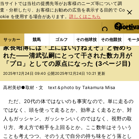
当サイトでは当社の提携先等がお客様のニーズ等について調
査・分析したり、お客様にお勧めの広告を表⽰する⽬的で Co
閉じ
okie を使⽤する場合があります。
詳しくはこちら
る
マイペ
web Sportiva (webスポルティーバ)
検索
メニュ
we
ー
サッカーの記事一覧
Jリーグ他
Jリーグ
家長昭
b
ジ
サッカー
競馬
ゴルフ
その他球技
その他競技
モー
ス
家長昭博には「上にはいけねぇぞ」と咎めら
ポ
れた――清武弘嗣にとって干された数カ月が
ル
「プロ」としての原点になった (3ページ目)
テ
ィ
2025年12月24日 09:40 公開
2025年12月24日 10:21 更新
ー
バ
高村美砂●取材・文 text＆photo by Takamura Misa
ただ、20代の体ではないのも事実なので。単に走るの
ではなく、頭を使って走るとか、効率よく走るとか、対
人もガッシャン、ガッシャンいくのではなく、視野の取
り方、考え方で相手を上回るとか。ここ数年はそういう
ことも考えつつ、そのうえで自分の持ち味をどう落とし