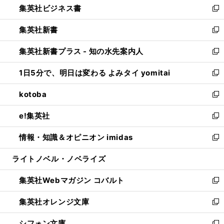
集英社ビジネス書
く
で
ド
い
新
開
ウ
ウ
し
集英社新書
く
で
ィ
い
新
開
ン
ウ
し
集英社新書プラス - 知の水先案内人
く
ド
ィ
い
新
ウ
ン
ウ
し
1日5分で、明日は変わる よみタイ yomitai
で
ド
ィ
い
新
開
ウ
ン
ウ
し
kotoba
く
で
ド
ィ
い
新
開
ウ
ン
ウ
し
e!集英社
く
で
ド
ィ
い
新
開
ウ
ン
ウ
し
情報・知識＆オピニオン imidas
く
で
ド
ィ
い
新
開
ウ
ン
ウ
し
ライトノベル・ノベライズ
く
で
ド
ィ
い
開
ウ
ン
ウ
集英社Webマガジン コバルト
く
で
ド
ィ
新
開
ウ
ン
し
集英社オレンジ文庫
く
で
ド
い
新
開
ウ
ウ
し
シフォン文庫
く
で