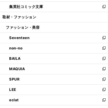
開
ウ
ン
ウ
し
集英社コミック文庫
く
で
ド
ィ
い
新
開
ウ
ン
ウ
し
取材・ファッション
く
で
ド
ィ
い
開
ウ
ン
ウ
ファッション・美容
く
で
ド
ィ
開
ウ
ン
Seventeen
く
で
ド
新
開
ウ
し
non-no
く
で
い
新
開
ウ
し
BAILA
く
ィ
い
新
ン
ウ
し
MAQUIA
ド
ィ
い
新
ウ
ン
ウ
し
SPUR
で
ド
ィ
い
新
開
ウ
ン
ウ
し
LEE
く
で
ド
ィ
い
新
開
ウ
ン
ウ
し
eclat
く
で
ド
ィ
い
新
開
ウ
ン
ウ
し