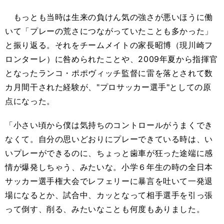
もっとも当時は生来の負けん気の強さが悪いほうに働
いて「プレーの荒さにつながっていたことも多かった」
と振り返る。それをチームメイトの家長昭博（現川崎フ
ロンターレ）に咎められたことや、2009年夏から指揮官
となったランコ・ポポヴィッチ監督に雷を落とされて数
カ月間干された経験が、"プロサッカー選手"としての原
点になった。
「小さい頃から僕は気持ちのコントロールがうまくでき
なくて。自分の思いどおりにプレーできている時は、い
いプレーができるのに、ちょっと歯車が狂った途端に感
情が爆発しちゃう、みたいな。小学６年生の時の全日本
サッカー選手権大会でレフェリーに暴言を吐いて一発退
場になるとか、試合中、カッとなって相手選手を引っ張
って倒す、削る、みたいなことも何度もありました。