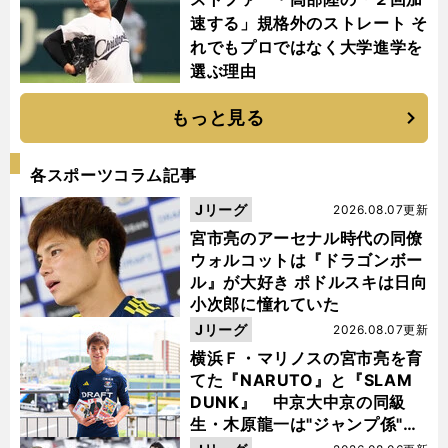
速する」規格外のストレート そ
れでもプロではなく大学進学を
選ぶ理由
もっと見る
各スポーツコラム記事
Jリーグ
2026.08.07更新
宮市亮のアーセナル時代の同僚
ウォルコットは『ドラゴンボー
ル』が大好き ポドルスキは日向
小次郎に憧れていた
Jリーグ
2026.08.07更新
横浜Ｆ・マリノスの宮市亮を育
てた『NARUTO』と『SLAM
DUNK』 中京大中京の同級
生・木原龍一は"ジャンプ係"だ
った