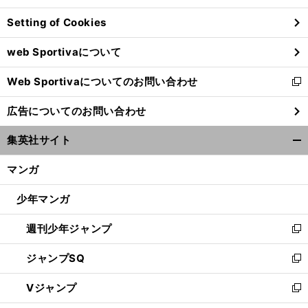
ン
Setting of Cookies
ド
ウ
web Sportivaについて
で
開
Web Sportivaについてのお問い合わせ
く
新
し
広告についてのお問い合わせ
い
ウ
集英社サイト
ィ
開
ン
く/
マンガ
ド
閉
ウ
じ
少年マンガ
で
る
開
週刊少年ジャンプ
く
新
し
ジャンプSQ
い
新
ウ
し
Vジャンプ
ィ
い
新
ン
ウ
し