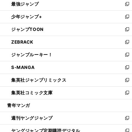
最強ジャンプ
ド
ィ
い
新
ウ
ン
ウ
し
少年ジャンプ+
で
ド
ィ
い
新
開
ウ
ン
ウ
し
ジャンプTOON
く
で
ド
ィ
い
新
開
ウ
ン
ウ
し
ZEBRACK
く
で
ド
ィ
い
新
開
ウ
ン
ウ
し
ジャンプルーキー！
く
で
ド
ィ
い
新
開
ウ
ン
ウ
し
S-MANGA
く
で
ド
ィ
い
新
開
ウ
ン
ウ
し
集英社ジャンプリミックス
く
で
ド
ィ
い
新
開
ウ
ン
ウ
し
集英社コミック文庫
く
で
ド
ィ
い
新
開
ウ
ン
ウ
し
青年マンガ
く
で
ド
ィ
い
開
ウ
ン
ウ
週刊ヤングジャンプ
く
で
ド
ィ
新
開
ウ
ン
し
ヤングジャンプ定期購読デジタル
く
で
ド
い
新