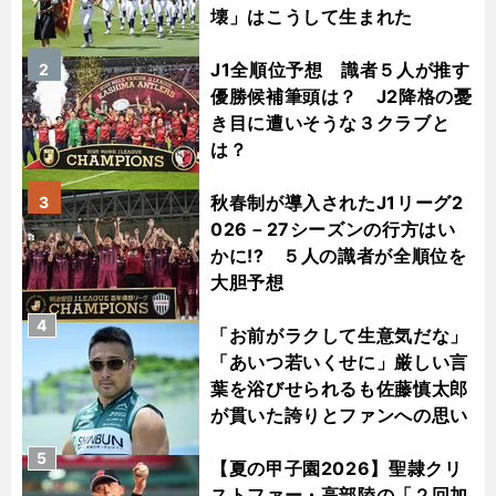
壊」はこうして生まれた
J1全順位予想 識者５人が推す
2
優勝候補筆頭は？ J2降格の憂
き目に遭いそうな３クラブと
は？
秋春制が導入されたJ1リーグ2
3
026－27シーズンの行方はい
かに!? ５人の識者が全順位を
大胆予想
4
「お前がラクして生意気だな」
「あいつ若いくせに」厳しい言
葉を浴びせられるも佐藤慎太郎
が貫いた誇りとファンへの思い
5
【夏の甲子園2026】聖隷クリ
ストファー・高部陸の「２回加