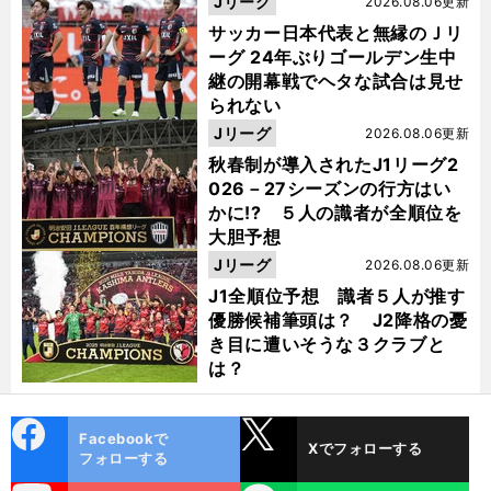
Jリーグ
2026.08.06更新
サッカー日本代表と無縁のＪリ
ーグ 24年ぶりゴールデン生中
継の開幕戦でヘタな試合は見せ
られない
Jリーグ
2026.08.06更新
秋春制が導入されたJ1リーグ2
026－27シーズンの行方はい
かに!? ５人の識者が全順位を
大胆予想
Jリーグ
2026.08.06更新
J1全順位予想 識者５人が推す
優勝候補筆頭は？ J2降格の憂
き目に遭いそうな３クラブと
は？
cebo
X
Facebookで
Xでフォローする
ok
フォローする