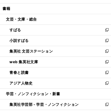
開
ウ
ン
ウ
し
書籍
く
で
ド
ィ
い
開
ウ
ン
ウ
文芸・文庫・総合
く
で
ド
ィ
開
ウ
ン
すばる
く
で
ド
新
開
ウ
し
小説すばる
く
で
い
新
開
ウ
し
集英社 文芸ステーション
く
ィ
い
新
ン
ウ
し
web 集英社文庫
ド
ィ
い
新
ウ
ン
ウ
し
青春と読書
で
ド
ィ
い
新
開
ウ
ン
ウ
し
アジア人物史
く
で
ド
ィ
い
新
開
ウ
ン
ウ
し
学芸・ノンフィクション・新書
く
で
ド
ィ
い
開
ウ
ン
ウ
集英社学芸部 - 学芸・ノンフィクション
く
で
ド
ィ
新
開
ウ
ン
し