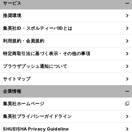
サービス
開
く/
推奨環境
閉
じ
集英社ID・スポルティーバIDとは
る
利用規約・会員規約
前
へ
特定商取引法に基づく表示・その他の事項
ブラウザプッシュ通知について
サイトマップ
企業情報
開
く/
集英社ホームページ
新
閉
し
じ
集英社プライバシーガイドライン
い
る
ウ
SHUEISHA Privacy Guideline
ィ