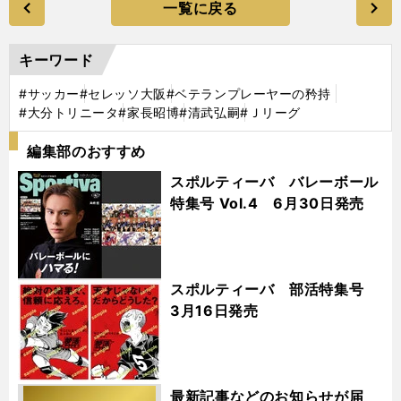
一覧に戻る
キーワード
#サッカー
#セレッソ大阪
#ベテランプレーヤーの矜持
#大分トリニータ
#家長昭博
#清武弘嗣
#Ｊリーグ
編集部のおすすめ
スポルティーバ バレーボール
特集号 Vol.4 6月30日発売
スポルティーバ 部活特集号
3月16日発売
最新記事などのお知らせが届