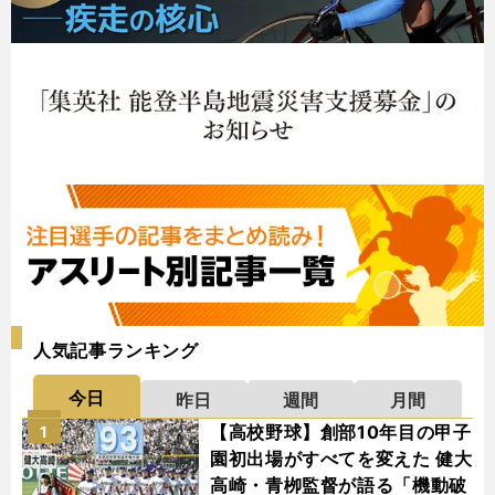
人気記事ランキング
今日
昨日
週間
月間
【高校野球】創部10年目の甲子
1
園初出場がすべてを変えた 健大
高崎・青栁監督が語る「機動破