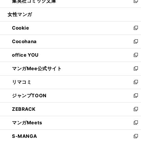
集英社コミック文庫
く
で
ド
ィ
い
新
開
ウ
ン
ウ
し
女性マンガ
く
で
ド
ィ
い
開
ウ
ン
ウ
Cookie
く
で
ド
ィ
新
開
ウ
ン
し
Cocohana
く
で
ド
い
新
開
ウ
ウ
し
office YOU
く
で
ィ
い
新
開
ン
ウ
し
マンガMee公式サイト
く
ド
ィ
い
新
ウ
ン
ウ
し
リマコミ
で
ド
ィ
い
新
開
ウ
ン
ウ
し
ジャンプTOON
く
で
ド
ィ
い
新
開
ウ
ン
ウ
し
ZEBRACK
く
で
ド
ィ
い
新
開
ウ
ン
ウ
し
マンガMeets
く
で
ド
ィ
い
新
開
ウ
ン
ウ
し
S-MANGA
く
で
ド
ィ
い
新