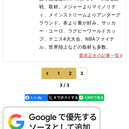
戦、取材。
メジャーよりマイノリテ
ィ、メインストリームよりアンダーグ
ラウンド、表より裏が好み。サッカ
ー・ユーロ、
ラグビーワールドカッ
プ、テニス
4
大大会、
NBA
ファイナ
ル、世界陸上などの取材も多数。
栗原正夫の記事一覧
1
2
3
のページへ
前
3 / 3
いいね
Xでポストする
LINEで送る
line
faceboo
x
k