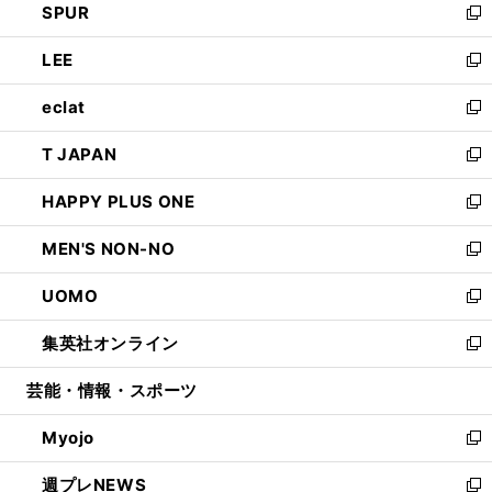
SPUR
で
ド
ィ
い
新
開
ウ
ン
ウ
し
LEE
く
で
ド
ィ
い
新
開
ウ
ン
ウ
し
eclat
く
で
ド
ィ
い
新
開
ウ
ン
ウ
し
T JAPAN
く
で
ド
ィ
い
新
開
ウ
ン
ウ
し
HAPPY PLUS ONE
く
で
ド
ィ
い
新
開
ウ
ン
ウ
し
MEN'S NON-NO
く
で
ド
ィ
い
新
開
ウ
ン
ウ
し
UOMO
く
で
ド
ィ
い
新
開
ウ
ン
ウ
し
集英社オンライン
く
で
ド
ィ
い
新
開
ウ
ン
ウ
し
芸能・情報・スポーツ
く
で
ド
ィ
い
開
ウ
ン
ウ
Myojo
く
で
ド
ィ
新
開
ウ
ン
し
週プレNEWS
く
で
ド
い
新