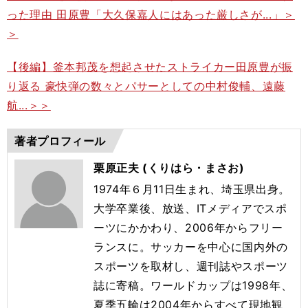
った理由 田原豊「大久保嘉人にはあった厳しさが...」＞
＞
【後編】釜本邦茂を想起させたストライカー田原豊が振
り返る 豪快弾の数々とパサーとしての中村俊輔、遠藤
航...＞＞
著者プロフィール
栗原正夫 (くりはら・まさお)
1974
年６月
11
日生まれ、埼玉県出身。
大学卒業後、放送、
IT
メディアでスポ
ーツにかかわり、
2006
年からフリー
ランスに。サッカーを中心に国内外の
スポーツを取材し、週刊誌やスポーツ
誌に寄稿。ワールドカップは19
98
年、
夏季五輪は20
04
年からすべて現地観