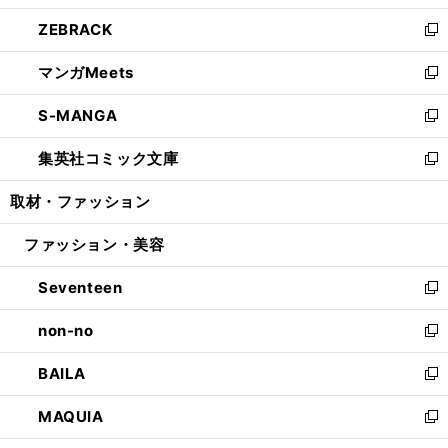
開
ウ
ン
ウ
し
ZEBRACK
く
で
ド
ィ
い
新
開
ウ
ン
ウ
し
マンガMeets
く
で
ド
ィ
い
新
開
ウ
ン
ウ
し
S-MANGA
く
で
ド
ィ
い
新
開
ウ
ン
ウ
し
集英社コミック文庫
く
で
ド
ィ
い
新
開
ウ
ン
ウ
し
取材・ファッション
く
で
ド
ィ
い
開
ウ
ン
ウ
ファッション・美容
く
で
ド
ィ
開
ウ
ン
Seventeen
く
で
ド
新
開
ウ
し
non-no
く
で
い
新
開
ウ
し
BAILA
く
ィ
い
新
ン
ウ
し
MAQUIA
ド
ィ
い
新
ウ
ン
ウ
し