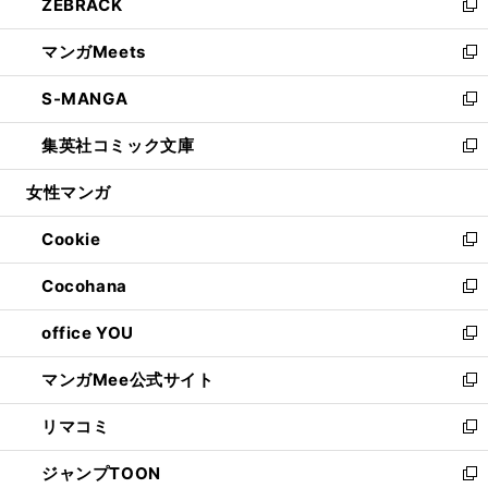
ZEBRACK
く
で
ド
ィ
い
新
開
ウ
ン
ウ
し
マンガMeets
く
で
ド
ィ
い
新
開
ウ
ン
ウ
し
S-MANGA
く
で
ド
ィ
い
新
開
ウ
ン
ウ
し
集英社コミック文庫
く
で
ド
ィ
い
新
開
ウ
ン
ウ
し
女性マンガ
く
で
ド
ィ
い
開
ウ
ン
ウ
Cookie
く
で
ド
ィ
新
開
ウ
ン
し
Cocohana
く
で
ド
い
新
開
ウ
ウ
し
office YOU
く
で
ィ
い
新
開
ン
ウ
し
マンガMee公式サイト
く
ド
ィ
い
新
ウ
ン
ウ
し
リマコミ
で
ド
ィ
い
新
開
ウ
ン
ウ
し
ジャンプTOON
く
で
ド
ィ
い
新