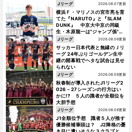
Jリーグ
2026.08.07更新
横浜Ｆ・マリノスの宮市亮を育
てた『NARUTO』と『SLAM
DUNK』 中京大中京の同級
生・木原龍一は"ジャンプ係"だ
った
Jリーグ
2026.08.06更新
サッカー日本代表と無縁のＪリ
ーグ 24年ぶりゴールデン生中
継の開幕戦でヘタな試合は見せ
られない
Jリーグ
2026.08.06更新
秋春制が導入されたJ1リーグ2
026－27シーズンの行方はい
かに!? ５人の識者が全順位を
大胆予想
Jリーグ
2026.08.06更新
J1全順位予想 識者５人が推す
優勝候補筆頭は？ J2降格の憂
き目に遭いそうな３クラブと