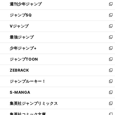
週刊少年ジャンプ
く
新
し
ジャンプSQ
い
新
ウ
し
Vジャンプ
ィ
い
新
ン
ウ
し
最強ジャンプ
ド
ィ
い
新
ウ
ン
ウ
し
少年ジャンプ+
で
ド
ィ
い
新
開
ウ
ン
ウ
し
ジャンプTOON
く
で
ド
ィ
い
新
開
ウ
ン
ウ
し
ZEBRACK
く
で
ド
ィ
い
新
開
ウ
ン
ウ
し
ジャンプルーキー！
く
で
ド
ィ
い
新
開
ウ
ン
ウ
し
S-MANGA
く
で
ド
ィ
い
新
開
ウ
ン
ウ
し
集英社ジャンプリミックス
く
で
ド
ィ
い
新
開
ウ
ン
ウ
し
集英社コミック文庫
く
で
ド
ィ