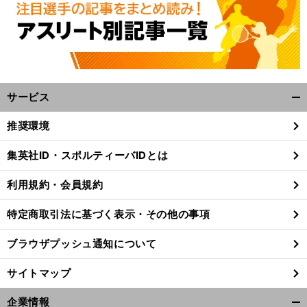
高校級ストライカーが「
完の大器
で終わった理由
田原豊「
久保嘉人にはあった厳しさが
サービス
開
く/
推奨環境
閉
じ
集英社ID・スポルティーバIDとは
る
利用規約・会員規約
特定商取引法に基づく表示・その他の事項
ブラウザプッシュ通知について
サイトマップ
企業情報