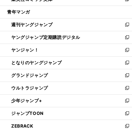
い
新
開
ウ
ン
ウ
し
青年マンガ
く
で
ド
ィ
い
開
ウ
ン
ウ
週刊ヤングジャンプ
く
で
ド
ィ
新
開
ウ
ン
し
ヤングジャンプ定期購読デジタル
く
で
ド
い
新
開
ウ
ウ
し
ヤンジャン！
く
で
ィ
い
新
開
ン
ウ
し
となりのヤングジャンプ
く
ド
ィ
い
新
ウ
ン
ウ
し
グランドジャンプ
で
ド
ィ
い
新
開
ウ
ン
ウ
し
ウルトラジャンプ
く
で
ド
ィ
い
新
開
ウ
ン
ウ
し
少年ジャンプ+
く
で
ド
ィ
い
新
開
ウ
ン
ウ
し
ジャンプTOON
く
で
ド
ィ
い
新
開
ウ
ン
ウ
し
ZEBRACK
く
で
ド
ィ
い
新