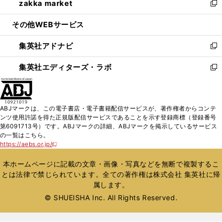
zakka market
く
で
ド
ィ
い
新
開
ウ
ン
ウ
し
その他WEBサービス
く
で
ド
ィ
い
開
ウ
ン
ウ
集英社アドナビ
く
で
ド
ィ
新
開
ウ
ン
し
集英社エディターズ・ラボ
く
で
ド
い
新
開
ウ
ウ
し
く
で
ィ
い
開
ン
ウ
ABJマークは、この電子書店・電子書籍配信サービスが、著作権者からコンテ
く
ド
ィ
ンツ使用許諾を得た正規版配信サービスであることを示す登録商標（登録番号
ウ
ン
第6091713号）です。ABJマークの詳細、ABJマークを掲示しているサービス
で
ド
の一覧はこちら。
開
ウ
https://aebs.or.jp/
新
く
で
し
い
開
本ホームページに記載の文章・画像・写真などを無断で複製するこ
ウ
く
とは法律で禁じられています。全ての著作権は株式会社 集英社に帰
ィ
属します。
ン
ド
© SHUEISHA Inc. All Rights Reserved.
ウ
で
開