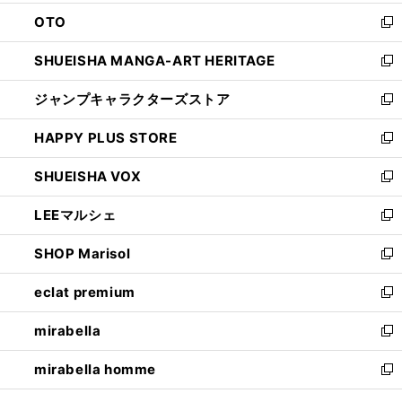
ウ
ン
OTO
で
ド
新
開
ウ
し
SHUEISHA MANGA-ART HERITAGE
く
で
い
新
開
ウ
し
ジャンプキャラクターズストア
く
ィ
い
新
ン
ウ
し
HAPPY PLUS STORE
ド
ィ
い
新
ウ
ン
ウ
し
SHUEISHA VOX
で
ド
ィ
い
新
開
ウ
ン
ウ
し
LEEマルシェ
く
で
ド
ィ
い
新
開
ウ
ン
ウ
し
SHOP Marisol
く
で
ド
ィ
い
新
開
ウ
ン
ウ
し
eclat premium
く
で
ド
ィ
い
新
開
ウ
ン
ウ
し
mirabella
く
で
ド
ィ
い
新
開
ウ
ン
ウ
し
mirabella homme
く
で
ド
ィ
い
新
開
ウ
ン
ウ
し