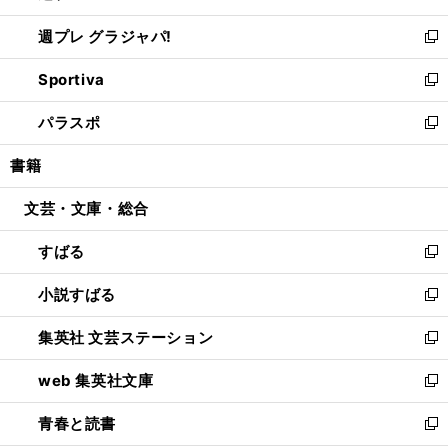
開
ウ
ウ
し
週プレ グラジャパ!
く
で
ィ
い
新
開
ン
ウ
し
Sportiva
く
ド
ィ
い
新
ウ
ン
ウ
し
パラスポ
で
ド
ィ
い
新
開
ウ
ン
ウ
し
書籍
く
で
ド
ィ
い
開
ウ
ン
ウ
文芸・文庫・総合
く
で
ド
ィ
開
ウ
ン
すばる
く
で
ド
新
開
ウ
し
小説すばる
く
で
い
新
開
ウ
し
集英社 文芸ステーション
く
ィ
い
新
ン
ウ
し
web 集英社文庫
ド
ィ
い
新
ウ
ン
ウ
し
青春と読書
で
ド
ィ
い
新
開
ウ
ン
ウ