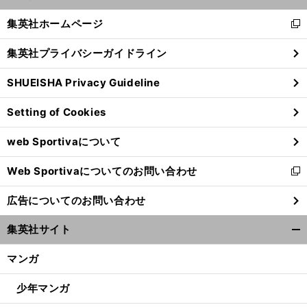
開
く/
集英社ホームページ
新
閉
し
じ
集英社プライバシーガイドライン
い
る
ウ
SHUEISHA Privacy Guideline
ィ
ン
Setting of Cookies
ド
ウ
web Sportivaについて
で
開
Web Sportivaについてのお問い合わせ
く
新
し
広告についてのお問い合わせ
い
ウ
集英社サイト
ィ
開
ン
く/
マンガ
ド
閉
ウ
じ
少年マンガ
で
る
開