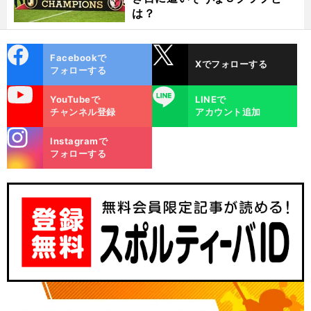
は？
cebo
X
Facebookで
Xでフォローする
ok
フォローする
uTube
LINE
YouTubeで
LINEで
チャンネル登録
アカウント追加
stagra
Instagramで
m
フォローする
超
未
」
大
.
.
.
」