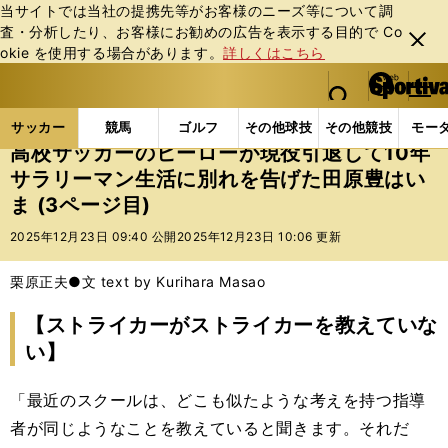
当サイトでは当社の提携先等がお客様のニーズ等について調
査・分析したり、お客様にお勧めの広告を表⽰する⽬的で Co
閉じ
okie を使⽤する場合があります。
詳しくはこちら
る
マイペ
web Sportiva (webスポルティーバ)
検索
メニュ
we
ー
サッカーの記事一覧
Jリーグ他
Jリーグ
高校サ
b
ジ
サッカー
競馬
ゴルフ
その他球技
その他競技
モー
ス
高校サッカーのヒーローが現役引退して10年
ポ
サラリーマン生活に別れを告げた田原豊はい
ル
ま (3ページ目)
テ
ィ
2025年12月23日 09:40 公開
2025年12月23日 10:06 更新
ー
バ
栗原正夫●文 text by Kurihara Masao
【ストライカーがストライカーを教えていな
い】
「最近のスクールは、どこも似たような考えを持つ指導
者が同じようなことを教えていると聞きます。それだ