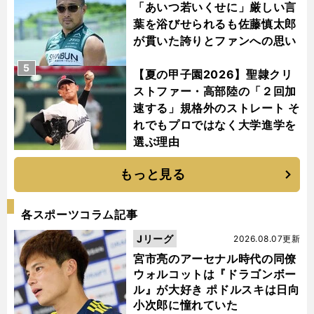
「あいつ若いくせに」厳しい言
葉を浴びせられるも佐藤慎太郎
が貫いた誇りとファンへの思い
5
【夏の甲子園2026】聖隷クリ
ストファー・高部陸の「２回加
速する」規格外のストレート そ
れでもプロではなく大学進学を
選ぶ理由
もっと見る
各スポーツコラム記事
Jリーグ
2026.08.07更新
宮市亮のアーセナル時代の同僚
ウォルコットは『ドラゴンボー
ル』が大好き ポドルスキは日向
小次郎に憧れていた