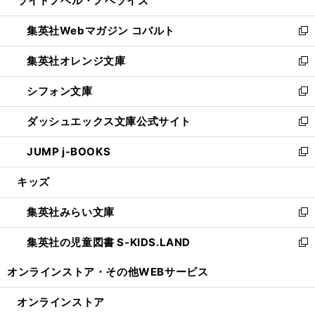
ライトノベル・ノベライズ
で
ド
ィ
い
開
ウ
ン
ウ
集英社Webマガジン コバルト
く
で
ド
ィ
新
開
ウ
ン
し
集英社オレンジ文庫
く
で
ド
い
新
開
ウ
ウ
し
シフォン文庫
く
で
ィ
い
新
開
ン
ウ
し
ダッシュエックス文庫公式サイト
く
ド
ィ
い
新
ウ
ン
ウ
し
JUMP j-BOOKS
で
ド
ィ
い
新
開
ウ
ン
ウ
し
キッズ
く
で
ド
ィ
い
開
ウ
ン
ウ
集英社みらい文庫
く
で
ド
ィ
新
開
ウ
ン
し
集英社の児童図書 S-KIDS.LAND
く
で
ド
い
新
開
ウ
ウ
し
オンラインストア・
その他WEBサービス
く
で
ィ
い
開
ン
ウ
オンラインストア
く
ド
ィ