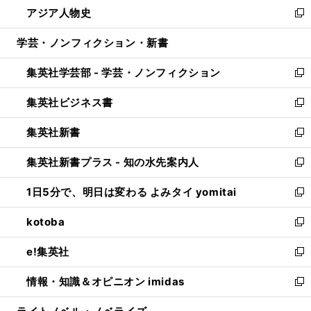
し
アジア人物史
く
で
ド
ィ
い
新
開
ウ
ン
ウ
し
学芸・ノンフィクション・新書
く
で
ド
ィ
い
開
ウ
ン
ウ
集英社学芸部 - 学芸・ノンフィクション
く
で
ド
ィ
新
開
ウ
ン
し
集英社ビジネス書
く
で
ド
い
新
開
ウ
ウ
し
集英社新書
く
で
ィ
い
新
開
ン
ウ
し
集英社新書プラス - 知の水先案内人
く
ド
ィ
い
新
ウ
ン
ウ
し
1日5分で、明日は変わる よみタイ yomitai
で
ド
ィ
い
新
開
ウ
ン
ウ
し
kotoba
く
で
ド
ィ
い
新
開
ウ
ン
ウ
し
e!集英社
く
で
ド
ィ
い
新
開
ウ
ン
ウ
し
情報・知識＆オピニオン imidas
く
で
ド
ィ
い
新
開
ウ
ン
ウ
し
く