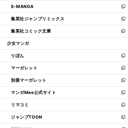
開
ウ
ン
ウ
し
S-MANGA
く
で
ド
ィ
い
新
開
ウ
ン
ウ
し
集英社ジャンプリミックス
く
で
ド
ィ
い
新
開
ウ
ン
ウ
し
集英社コミック文庫
く
で
ド
ィ
い
新
開
ウ
ン
ウ
し
少女マンガ
く
で
ド
ィ
い
開
ウ
ン
ウ
りぼん
く
で
ド
ィ
新
開
ウ
ン
し
マーガレット
く
で
ド
い
新
開
ウ
ウ
し
別冊マーガレット
く
で
ィ
い
新
開
ン
ウ
し
マンガMee公式サイト
く
ド
ィ
い
新
ウ
ン
ウ
し
リマコミ
で
ド
ィ
い
新
開
ウ
ン
ウ
し
ジャンプTOON
く
で
ド
ィ
い
新
開
ウ
ン
ウ
し