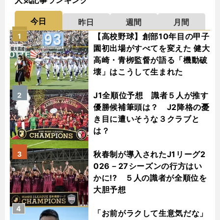
人気記事ランキング
今日
昨日
週間
月間
【高校野球】創部10年目の甲子
1
園初出場がすべてを変えた 健大
高崎・青栁監督が語る「機動破
壊」はこうして生まれた
J1全順位予想 識者５人が推す
2
優勝候補筆頭は？ J2降格の憂
き目に遭いそうな３クラブと
は？
秋春制が導入されたJ1リーグ2
3
026－27シーズンの行方はい
かに!? ５人の識者が全順位を
大胆予想
4
「お前がラクして生意気だな」