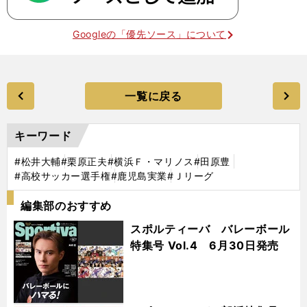
Googleの「優先ソース」について
一覧に戻る
キーワード
#松井大輔
#栗原正夫
#横浜Ｆ・マリノス
#田原豊
#高校サッカー選手権
#鹿児島実業
#Ｊリーグ
編集部のおすすめ
スポルティーバ バレーボール
特集号 Vol.4 6月30日発売