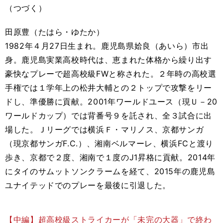
（つづく）
田原豊（たはら・ゆたか）
1982年４月27日生まれ。鹿児島県姶良（あいら）市出
身。鹿児島実業高校時代は、恵まれた体格から繰り出す
豪快なプレーで超高校級FWと称された。２年時の高校選
手権では１学年上の松井大輔との２トップで攻撃をリー
ドし、準優勝に貢献。2001年ワールドユース（現Ｕ－20
ワールドカップ）では背番号９を託され、全３試合に出
場した。Ｊリーグでは横浜Ｆ・マリノス、京都サンガ
（現京都サンガF.C.）、湘南ベルマーレ、横浜FCと渡り
歩き、京都で２度、湘南で１度のJ1昇格に貢献。2014年
にタイのサムットソンクラームを経て、2015年の鹿児島
ユナイテッドでのプレーを最後に引退した。
【中編】超高校級ストライカーが「未完の大器」で終わ