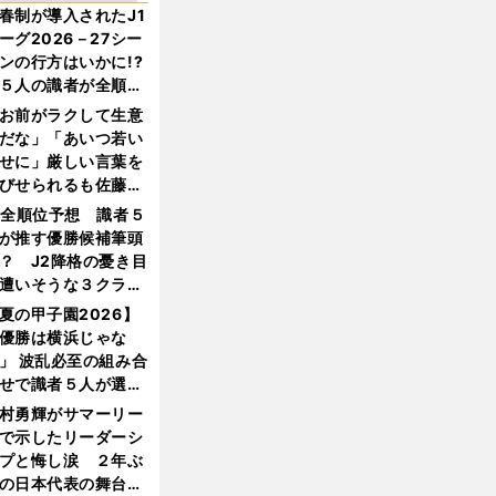
春制が導入されたJ1
ーグ2026－27シー
ンの行方はいかに!?
５人の識者が全順位
大胆予想
お前がラクして生意
だな」「あいつ若い
せに」厳しい言葉を
びせられるも佐藤慎
郎が貫いた誇りとフ
1全順位予想 識者５
ンへの思い
が推す優勝候補筆頭
？ J2降格の憂き目
遭いそうな３クラブ
は？
夏の甲子園2026】
優勝は横浜じゃな
」 波乱必至の組み合
せで識者５人が選ん
優勝校はここだ！
村勇輝がサマーリー
で示したリーダーシ
プと悔し涙 ２年ぶ
の日本代表の舞台を