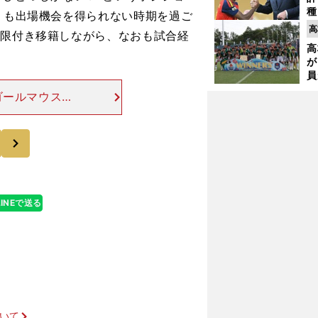
種
近くも出場機会を得られない時期を過ご
ィ
高
期限付き移籍しながら、なおも試合経
起
高
が
員
み
ゴールマウスを
1年からだ。昨
したが、新天地
次
LINEで送る
・
ついて