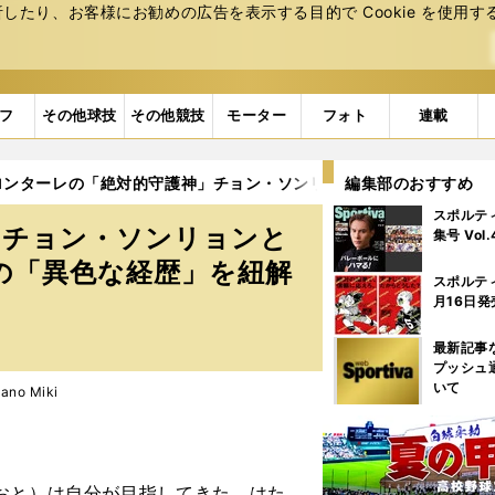
たり、お客様にお勧めの広告を表⽰する⽬的で Cookie を使⽤す
フ
その他球技
その他競技
モーター
フォト
連載
ロンターレの「絶対的守護神」チョン・ソンリョンとポジションを争
編集部のおすすめ
スポルテ
」チョン・ソンリョンと
集号 Vol
の「異色な経歴」を紐解
スポルテ
月16日発
最新記事
プッシュ
いて
no Miki
おと）は自分が目指してきた、はた