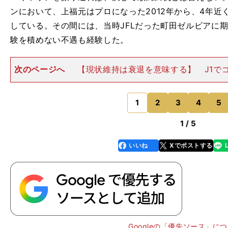
ンにおいて、上福元はプロになった2012年から、4年
している。その間には、当時JFLだった町田ゼルビアに
験を積めない不遇も経験した。
次のページへ
【現状維持は衰退を意味する】 J1で
守れるようになったのも2年前──徳島がJ1を戦った202
季在籍した京都では正GKとしてリーグ戦31試合に出場
を踏めば、再
1
2
3
4
5
のページへ
1 / 5
いいね
Xでポストする
line
faceboo
x
k
Googleの「優先ソース」に