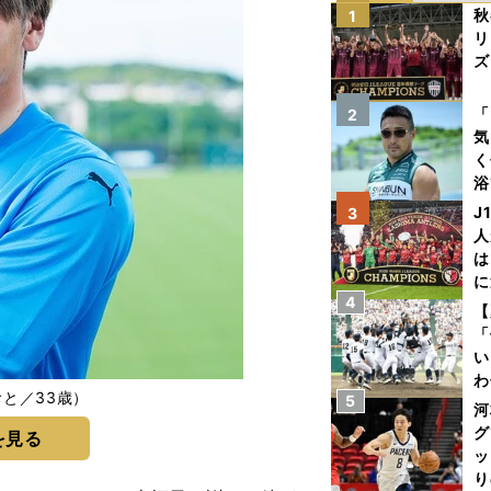
秋
1
リ
ズ
を
「
2
気
く
浴
太
J
3
ァ
人
は
に
4
と
【
「
い
わ
と／33歳）
5
だ
河
グ
を見る
ッ
り