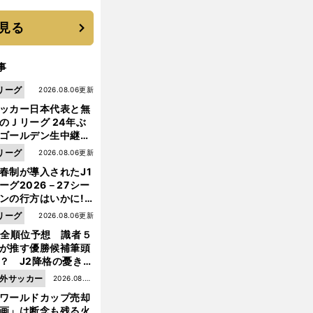
に３年目のNBA挑戦
続く
見る
事
リーグ
2026.08.06更新
ッカー日本代表と無
のＪリーグ 24年ぶ
ゴールデン生中継の
幕戦でヘタな試合は
リーグ
2026.08.06更新
せられない
春制が導入されたJ1
ーグ2026－27シー
ンの行方はいかに!?
５人の識者が全順位
リーグ
2026.08.06更新
大胆予想
1全順位予想 識者５
が推す優勝候補筆頭
？ J2降格の憂き目
遭いそうな３クラブ
外サッカー
2026.08.05
は？
ワールドカップ売却
更新
画」は断念も残る火