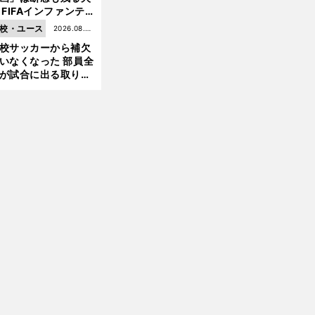
 FIFAインファンテ
ーノ会長体制に何が
校・ユース
2026.08.05
きているのか
校サッカーから補欠
更新
いなくなった 部員全
が試合に出る取り組
が進んでいる
前