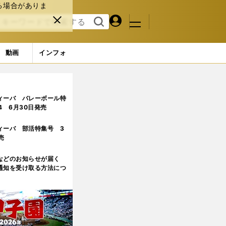
る場合がありま
マイペ
閉じ
検索
メニュ
ー
る
す
ジ
る
動画
インフォ
う33歳・上福元直人の「異色な経歴」を紐解く
ィーバ バレーボール特
.4 6月30日発売
ィーバ 部活特集号 3
売
などのお知らせが届く
通知を受け取る方法につ