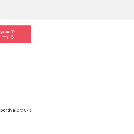
agramで
ローする
Sportivaについて