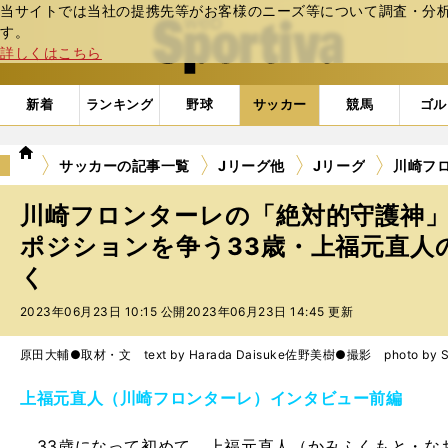
当サイトでは当社の提携先等がお客様のニーズ等について調査・分析し
web Sportiva (webスポルティーバ)
す。
詳しくはこちら
新着
ランキング
野球
サッカー
競馬
ゴル
we
サッカーの記事一覧
Jリーグ他
Jリーグ
川崎フ
b
ス
川崎フロンターレの「絶対的守護神
ポ
ル
ポジションを争う33歳・上福元直人
テ
く
ィ
ー
2023年06月23日 10:15 公開
2023年06月23日 14:45 更新
バ
原田大輔●取材・文 text by Harada Daisuke
佐野美樹●撮影 photo by Sa
上福元直人（川崎フロンターレ）インタビュー前編
33歳になって初めて、上福元直人（かみふくもと・な