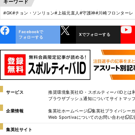
キーワード
#GK
#チョン・ソンリョン
#上福元直人
#守護神
#川崎フロンターレ
ebo
X
YouTube
Facebookで
Xでフォローする
ok
フォローする
サービス
推奨環境
集英社ID・スポルティーバIDとは
ブラウザプッシュ通知について
サイトマッ
企業情報
集英社ホームページ
集英社プライバシー
新
Web Sportivaについてのお問い合わせ
広
し
新
い
し
集英社サイト
ウ
い