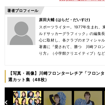
20
FC
著者プロフィール
原田大輔 (はらだ・だいすけ)
スポーツライター。1977年生まれ
ルドサッカーグラフィック』の編集
心に取材し、各クラブのオフィシャ
著書に『愛されて、勝つ 川崎フロン
り方』（小学館クリエイティブ）な
【写真・画像】川崎フロンターレチア「フロンター
選カット集（48枚）
へ