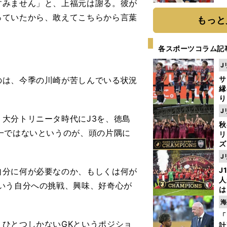
みません」と、上福元は謝る。彼が
糧
は
っていたから、敢えてこちらから言葉
もっと
各スポーツコラム記
J
サ
は、今季の川崎が苦しんでいる状況
縁
り
開
J
見
大分トリニータ時代にJ3を、徳島
秋
一ではないというのが、頭の片隅に
リ
ズ
J
を
J
分に何が必要なのか、もしくは何が
人
いう自分への挑戦、興味、好奇心が
は
に
海
と
「
ひとつしかないGKというポジショ
計