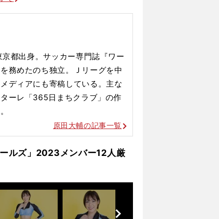
松木玖生と俵積田晃太への期待と課題
、東京都出身。サッカー専門誌『ワー
長を務めたのち独立。Ｊリーグを中
ルメディアにも寄稿している。主な
ターレ「365日まちクラブ」の作
ど。
原田大輔の記事一覧
ルズ」2023メンバー12人厳
前
へ