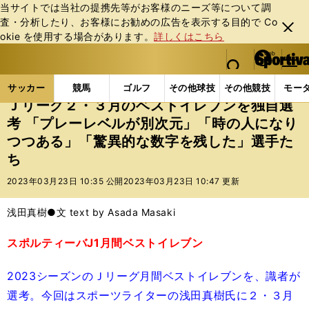
当サイトでは当社の提携先等がお客様のニーズ等について調
査・分析したり、お客様にお勧めの広告を表⽰する⽬的で Co
閉じ
okie を使⽤する場合があります。
詳しくはこちら
る
マイペ
web Sportiva (webスポルティーバ)
検索
メニュ
we
ー
サッカーの記事一覧
Jリーグ他
Jリーグ
Ｊリー
b
ジ
サッカー
競馬
ゴルフ
その他球技
その他競技
モー
ス
Ｊリーグ２・３月のベストイレブンを独自選
ポ
考 「プレーレベルが別次元」「時の人になり
ル
つつある」「驚異的な数字を残した」選手た
テ
ィ
ち
ー
2023年03月23日 10:35 公開
2023年03月23日 10:47 更新
バ
浅田真樹●文 text by Asada Masaki
スポルティーバJ1月間ベストイレブン
2023シーズンのＪリーグ月間ベストイレブンを、識者が
選考。今回はスポーツライターの浅田真樹氏に２・３月