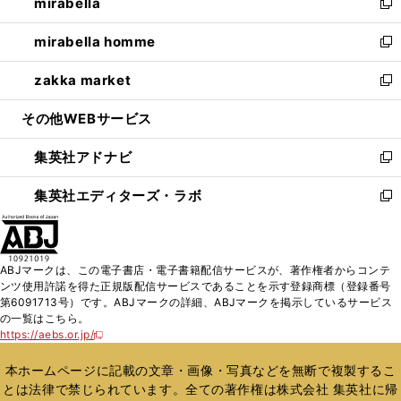
mirabella
く
で
ド
ィ
い
新
開
ウ
ン
ウ
し
mirabella homme
く
で
ド
ィ
い
新
開
ウ
ン
ウ
し
zakka market
く
で
ド
ィ
い
新
開
ウ
ン
ウ
し
その他WEBサービス
く
で
ド
ィ
い
開
ウ
ン
ウ
集英社アドナビ
く
で
ド
ィ
新
開
ウ
ン
し
集英社エディターズ・ラボ
く
で
ド
い
新
開
ウ
ウ
し
く
で
ィ
い
開
ン
ウ
ABJマークは、この電子書店・電子書籍配信サービスが、著作権者からコンテ
く
ド
ィ
ンツ使用許諾を得た正規版配信サービスであることを示す登録商標（登録番号
ウ
ン
第6091713号）です。ABJマークの詳細、ABJマークを掲示しているサービス
で
ド
の一覧はこちら。
開
ウ
https://aebs.or.jp/
新
く
で
し
い
開
本ホームページに記載の文章・画像・写真などを無断で複製するこ
ウ
く
とは法律で禁じられています。全ての著作権は株式会社 集英社に帰
ィ