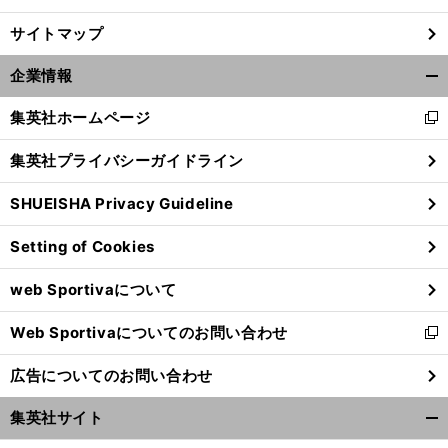
サイトマップ
企業情報
開
く/
集英社ホームページ
新
閉
し
じ
集英社プライバシーガイドライン
い
る
ウ
SHUEISHA Privacy Guideline
ィ
ン
Setting of Cookies
ド
ウ
web Sportivaについて
で
開
Web Sportivaについてのお問い合わせ
く
新
し
広告についてのお問い合わせ
い
ウ
集英社サイト
ィ
開
ン