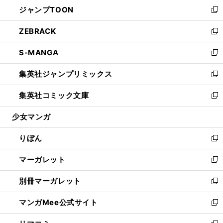
ウ
し
ジャンプTOON
く
で
ド
ィ
い
新
開
ウ
ン
ウ
し
ZEBRACK
く
で
ド
ィ
い
新
開
ウ
ン
ウ
し
S-MANGA
く
で
ド
ィ
い
新
開
ウ
ン
ウ
し
集英社ジャンプリミックス
く
で
ド
ィ
い
新
開
ウ
ン
ウ
し
集英社コミック文庫
く
で
ド
ィ
い
新
開
ウ
ン
ウ
し
少女マンガ
く
で
ド
ィ
い
開
ウ
ン
ウ
りぼん
く
で
ド
ィ
新
開
ウ
ン
し
マーガレット
く
で
ド
い
新
開
ウ
ウ
し
別冊マーガレット
く
で
ィ
い
新
開
ン
ウ
し
マンガMee公式サイト
く
ド
ィ
い
新
ウ
ン
ウ
し