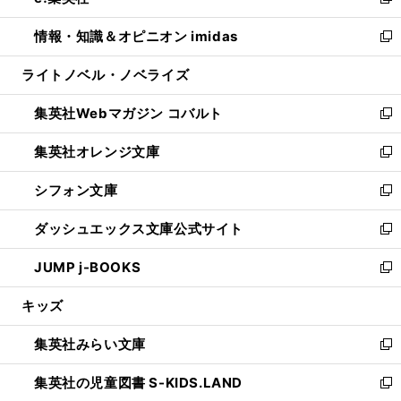
い
新
開
ウ
ン
ウ
し
情報・知識＆オピニオン imidas
く
で
ド
ィ
い
新
開
ウ
ン
ウ
し
ライトノベル・ノベライズ
く
で
ド
ィ
い
開
ウ
ン
ウ
集英社Webマガジン コバルト
く
で
ド
ィ
新
開
ウ
ン
し
集英社オレンジ文庫
く
で
ド
い
新
開
ウ
ウ
し
シフォン文庫
く
で
ィ
い
新
開
ン
ウ
し
ダッシュエックス文庫公式サイト
く
ド
ィ
い
新
ウ
ン
ウ
し
JUMP j-BOOKS
で
ド
ィ
い
新
開
ウ
ン
ウ
し
キッズ
く
で
ド
ィ
い
開
ウ
ン
ウ
集英社みらい文庫
く
で
ド
ィ
新
開
ウ
ン
し
集英社の児童図書 S-KIDS.LAND
く
で
ド
い
新