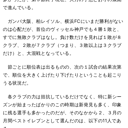
で進んでいる。
ガンバ大阪、柏レイソル、横浜FCにいまだ勝利がない
のは心配だが、首位のヴィッセル神戸でも４勝１敗と、
すでに無敗クラブはなし。負け数だけを見れば１敗が８
クラブ、２敗が７クラブ（つまり、３敗以上は３クラブ
だけ）と、大混戦となっている。
節ごとに順位表は出るものの、次の１試合の結果次第
で、順位を大きく上げたり下げたりということも起こり
うる状況だ。
各クラブの力は拮抗しているだけでなく、特に新シー
ズンが始まったばかりのこの時期は新発見も多く、印象
に残る選手も多かったのだが、そのなかから２、３月の
月間ベストイレブンとして選んだのは、以下の11人であ