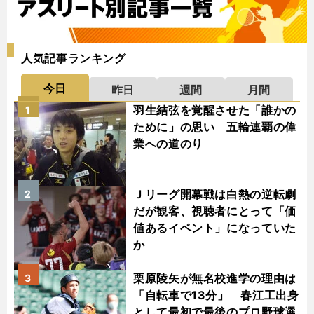
人気記事ランキング
今日
昨日
週間
月間
羽生結弦を覚醒させた「誰かの
1
ために」の思い 五輪連覇の偉
業への道のり
Ｊリーグ開幕戦は白熱の逆転劇
2
だが観客、視聴者にとって「価
値あるイベント」になっていた
か
栗原陵矢が無名校進学の理由は
3
「自転車で13分」 春江工出身
として最初で最後のプロ野球選