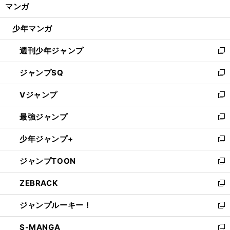
く/
マンガ
ド
閉
ウ
じ
少年マンガ
で
る
開
週刊少年ジャンプ
く
新
し
ジャンプSQ
い
新
ウ
し
Vジャンプ
ィ
い
新
ン
ウ
し
最強ジャンプ
ド
ィ
い
新
ウ
ン
ウ
し
少年ジャンプ+
で
ド
ィ
い
新
開
ウ
ン
ウ
し
ジャンプTOON
く
で
ド
ィ
い
新
開
ウ
ン
ウ
し
ZEBRACK
く
で
ド
ィ
い
新
開
ウ
ン
ウ
し
ジャンプルーキー！
く
で
ド
ィ
い
新
開
ウ
ン
ウ
し
S-MANGA
く
で
ド
ィ
い
新