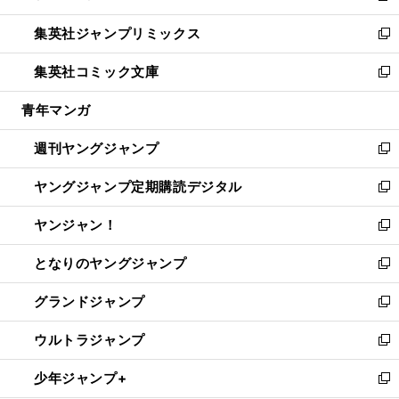
開
ウ
ン
ウ
し
集英社ジャンプリミックス
く
で
ド
ィ
い
新
開
ウ
ン
ウ
し
集英社コミック文庫
く
で
ド
ィ
い
新
開
ウ
ン
ウ
し
青年マンガ
く
で
ド
ィ
い
開
ウ
ン
ウ
週刊ヤングジャンプ
く
で
ド
ィ
新
開
ウ
ン
し
ヤングジャンプ定期購読デジタル
く
で
ド
い
新
開
ウ
ウ
し
ヤンジャン！
く
で
ィ
い
新
開
ン
ウ
し
となりのヤングジャンプ
く
ド
ィ
い
新
ウ
ン
ウ
し
グランドジャンプ
で
ド
ィ
い
新
開
ウ
ン
ウ
し
ウルトラジャンプ
く
で
ド
ィ
い
新
開
ウ
ン
ウ
し
少年ジャンプ+
く
で
ド
ィ
い
新
開
ウ
ン