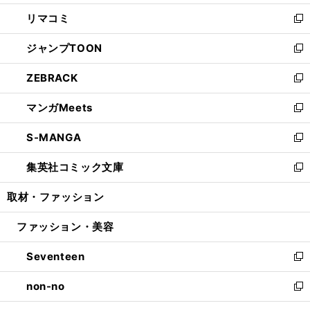
ウ
ン
ウ
し
リマコミ
で
ド
ィ
い
新
開
ウ
ン
ウ
し
ジャンプTOON
く
で
ド
ィ
い
新
開
ウ
ン
ウ
し
ZEBRACK
く
で
ド
ィ
い
新
開
ウ
ン
ウ
し
マンガMeets
く
で
ド
ィ
い
新
開
ウ
ン
ウ
し
S-MANGA
く
で
ド
ィ
い
新
開
ウ
ン
ウ
し
集英社コミック文庫
く
で
ド
ィ
い
新
開
ウ
ン
ウ
し
取材・ファッション
く
で
ド
ィ
い
開
ウ
ン
ウ
ファッション・美容
く
で
ド
ィ
開
ウ
ン
Seventeen
く
で
ド
新
開
ウ
し
non-no
く
で
い
新
開
ウ
し