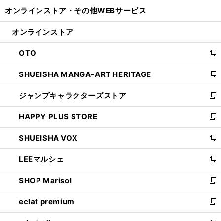
開
ウ
ウ
し
オンラインストア・
その他WEBサービス
く
で
ィ
い
開
ン
ウ
オンラインストア
く
ド
ィ
ウ
ン
OTO
で
ド
新
開
ウ
し
SHUEISHA MANGA-ART HERITAGE
く
で
い
新
開
ウ
し
ジャンプキャラクターズストア
く
ィ
い
新
ン
ウ
し
HAPPY PLUS STORE
ド
ィ
い
新
ウ
ン
ウ
し
SHUEISHA VOX
で
ド
ィ
い
新
開
ウ
ン
ウ
し
LEEマルシェ
く
で
ド
ィ
い
新
開
ウ
ン
ウ
し
SHOP Marisol
く
で
ド
ィ
い
新
開
ウ
ン
ウ
し
eclat premium
く
で
ド
ィ
い
新
開
ウ
ン
ウ
し