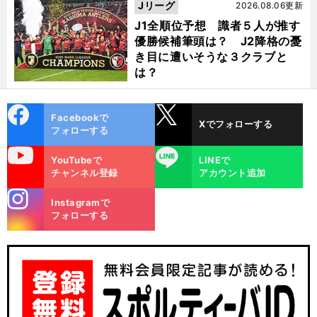
Jリーグ
2026.08.06更新
J1全順位予想 識者５人が推す
前
へ
優勝候補筆頭は？ J2降格の憂
き目に遭いそうな３クラブと
は？
cebo
X
Facebookで
Xでフォローする
ok
フォローする
uTube
LINE
YouTubeで
LINEで
チャンネル登録
アカウント追加
stagra
Instagramで
m
フォローする