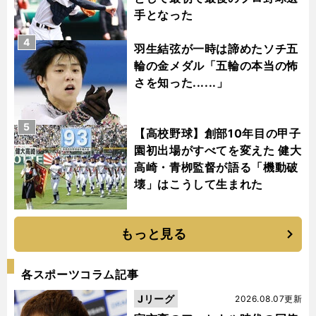
手となった
4
羽生結弦が一時は諦めたソチ五
輪の金メダル「五輪の本当の怖
さを知った......」
5
【高校野球】創部10年目の甲子
園初出場がすべてを変えた 健大
高崎・青栁監督が語る「機動破
壊」はこうして生まれた
もっと見る
各スポーツコラム記事
Jリーグ
2026.08.07更新