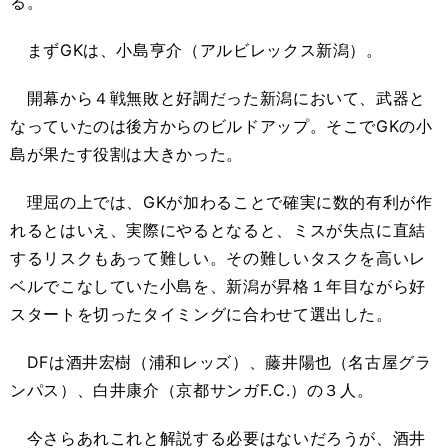
る。
まずGKは、小島亨介（アルビレックス新潟）。
開幕から４戦無敗と好調だった新潟において、武器と
なっていたのは後方からのビルドアップ。そこでGKの小
島が果たす役割は大きかった。
理屈の上では、GKが加わることで確実に数的有利が作
れるとはいえ、実際にやるとなると、ミスが失点に直結
するリスクもあって難しい。その難しいタスクを高いレ
ベルでこなしていた小島を、新潟が昇格１年目ながら好
スタートを切ったタイミングに合わせて選出した。
DFは酒井宏樹（浦和レッズ）、藤井陽也（名古屋グラ
ンパス）、白井康介（京都サンガF.C.）の３人。
今さらあれこれと解説する必要はないだろうが、酒井