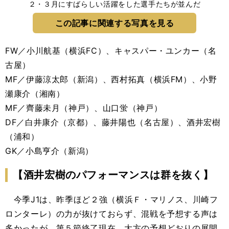
２・３月にすばらしい活躍をした選手たちが並んだ
この記事に関連する写真を見る
FW／小川航基（横浜FC）、キャスパー・ユンカー（名
古屋）
MF／伊藤涼太郎（新潟）、西村拓真（横浜FM）、小野
瀬康介（湘南）
MF／齊藤未月（神戸）、山口蛍（神戸）
DF／白井康介（京都）、藤井陽也（名古屋）、酒井宏樹
（浦和）
GK／小島亨介（新潟）
【酒井宏樹のパフォーマンスは群を抜く】
今季J1は、昨季ほど２強（横浜Ｆ・マリノス、川崎フ
ロンターレ）の力が抜けておらず、混戦を予想する声は
多かったが、第５節終了現在、大方の予想どおりの展開