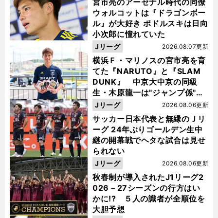
宮市亮のアーセナル時代の同僚
ウォルコットは『ドラゴンボー
ル』が大好き ポドルスキは日向
小次郎に憧れていた
Jリーグ
2026.08.07更新
横浜Ｆ・マリノスの宮市亮を育
てた『NARUTO』と『SLAM
DUNK』 中京大中京の同級
生・木原龍一は"ジャンプ係"だ
った
Jリーグ
2026.08.06更新
サッカー日本代表と無縁のＪリ
ーグ 24年ぶりゴールデン生中
継の開幕戦でヘタな試合は見せ
られない
Jリーグ
2026.08.06更新
秋春制が導入されたJ1リーグ2
026－27シーズンの行方はい
かに!? ５人の識者が全順位を
大胆予想