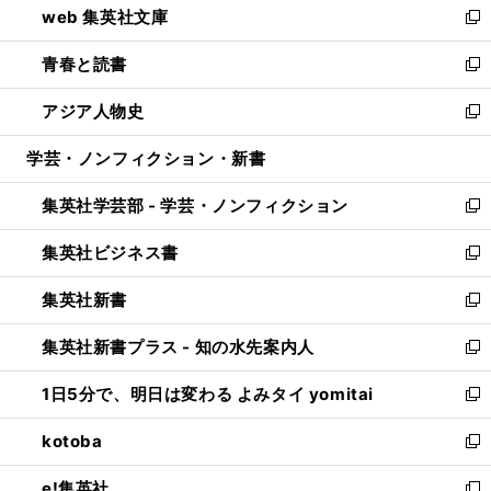
web 集英社文庫
ド
ィ
い
新
ウ
ン
ウ
し
青春と読書
で
ド
ィ
い
新
開
ウ
ン
ウ
し
アジア人物史
く
で
ド
ィ
い
新
開
ウ
ン
ウ
し
学芸・ノンフィクション・新書
く
で
ド
ィ
い
開
ウ
ン
ウ
集英社学芸部 - 学芸・ノンフィクション
く
で
ド
ィ
新
開
ウ
ン
し
集英社ビジネス書
く
で
ド
い
新
開
ウ
ウ
し
集英社新書
く
で
ィ
い
新
開
ン
ウ
し
集英社新書プラス - 知の水先案内人
く
ド
ィ
い
新
ウ
ン
ウ
し
1日5分で、明日は変わる よみタイ yomitai
で
ド
ィ
い
新
開
ウ
ン
ウ
し
kotoba
く
で
ド
ィ
い
新
開
ウ
ン
ウ
し
e!集英社
く
で
ド
ィ