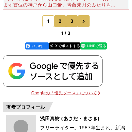
まず首位の神戸から山口蛍、齊藤未月のふたりを選
出した。 おもにインサイドMFに入ることが多か
ったふたりだが、ポジションを入れ替えながら中盤
次
1
2
3
のページへ
を支える献身
1 / 3
いいね
Xでポストする
LINEで送る
line
faceboo
x
k
Googleの「優先ソース」について
著者プロフィール
浅田真樹 (あさだ・まさき)
フリーライター。1967年生まれ、新潟