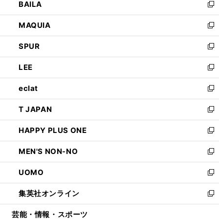
BAILA
く
ィ
い
新
ン
ウ
し
MAQUIA
ド
ィ
い
新
ウ
ン
ウ
し
SPUR
で
ド
ィ
い
新
開
ウ
ン
ウ
し
LEE
く
で
ド
ィ
い
新
開
ウ
ン
ウ
し
eclat
く
で
ド
ィ
い
新
開
ウ
ン
ウ
し
T JAPAN
く
で
ド
ィ
い
新
開
ウ
ン
ウ
し
HAPPY PLUS ONE
く
で
ド
ィ
い
新
開
ウ
ン
ウ
し
MEN'S NON-NO
く
で
ド
ィ
い
新
開
ウ
ン
ウ
し
UOMO
く
で
ド
ィ
い
新
開
ウ
ン
ウ
し
集英社オンライン
く
で
ド
ィ
い
新
開
ウ
ン
ウ
し
芸能・情報・スポーツ
く
で
ド
ィ
い