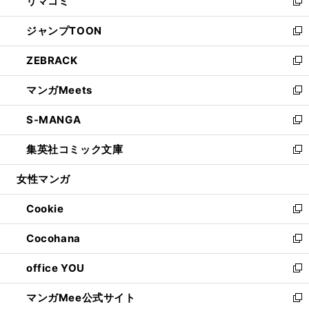
リマコミ
で
ド
ィ
い
新
開
ウ
ン
ウ
し
ジャンプTOON
く
で
ド
ィ
い
新
開
ウ
ン
ウ
し
ZEBRACK
く
で
ド
ィ
い
新
開
ウ
ン
ウ
し
マンガMeets
く
で
ド
ィ
い
新
開
ウ
ン
ウ
し
S-MANGA
く
で
ド
ィ
い
新
開
ウ
ン
ウ
し
集英社コミック文庫
く
で
ド
ィ
い
新
開
ウ
ン
ウ
し
女性マンガ
く
で
ド
ィ
い
開
ウ
ン
ウ
Cookie
く
で
ド
ィ
新
開
ウ
ン
し
Cocohana
く
で
ド
い
新
開
ウ
ウ
し
office YOU
く
で
ィ
い
新
開
ン
ウ
し
マンガMee公式サイト
く
ド
ィ
い
新