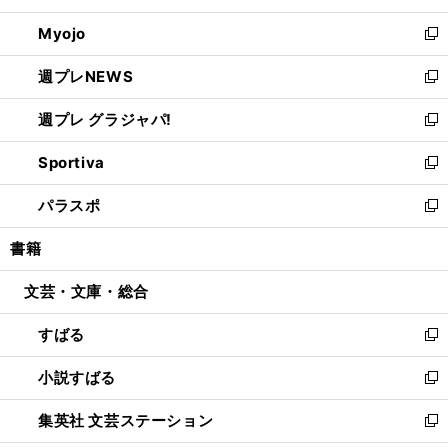
開
ウ
ン
ウ
Myojo
く
で
ド
ィ
新
開
ウ
ン
し
週プレNEWS
く
で
ド
い
新
開
ウ
ウ
し
週プレ グラジャパ!
く
で
ィ
い
新
開
ン
ウ
し
Sportiva
く
ド
ィ
い
新
ウ
ン
ウ
し
パラスポ
で
ド
ィ
い
新
開
ウ
ン
ウ
し
書籍
く
で
ド
ィ
い
開
ウ
ン
ウ
文芸・文庫・総合
く
で
ド
ィ
開
ウ
ン
すばる
く
で
ド
新
開
ウ
し
小説すばる
く
で
い
新
開
ウ
し
集英社 文芸ステーション
く
ィ
い
新
ン
ウ
し