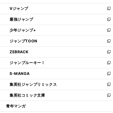
ウ
し
Vジャンプ
ィ
い
新
ン
ウ
し
最強ジャンプ
ド
ィ
い
新
ウ
ン
ウ
し
少年ジャンプ+
で
ド
ィ
い
新
開
ウ
ン
ウ
し
ジャンプTOON
く
で
ド
ィ
い
新
開
ウ
ン
ウ
し
ZEBRACK
く
で
ド
ィ
い
新
開
ウ
ン
ウ
し
ジャンプルーキー！
く
で
ド
ィ
い
新
開
ウ
ン
ウ
し
S-MANGA
く
で
ド
ィ
い
新
開
ウ
ン
ウ
し
集英社ジャンプリミックス
く
で
ド
ィ
い
新
開
ウ
ン
ウ
し
集英社コミック文庫
く
で
ド
ィ
い
新
開
ウ
ン
ウ
し
青年マンガ
く
で
ド
ィ
い
開
ウ
ン
ウ