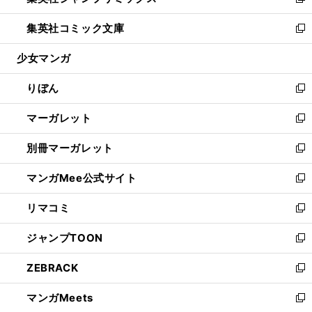
い
新
開
ウ
ン
ウ
し
集英社コミック文庫
く
で
ド
ィ
い
新
開
ウ
ン
ウ
し
少女マンガ
く
で
ド
ィ
い
開
ウ
ン
ウ
りぼん
く
で
ド
ィ
新
開
ウ
ン
し
マーガレット
く
で
ド
い
新
開
ウ
ウ
し
別冊マーガレット
く
で
ィ
い
新
開
ン
ウ
し
マンガMee公式サイト
く
ド
ィ
い
新
ウ
ン
ウ
し
リマコミ
で
ド
ィ
い
新
開
ウ
ン
ウ
し
ジャンプTOON
く
で
ド
ィ
い
新
開
ウ
ン
ウ
し
ZEBRACK
く
で
ド
ィ
い
新
開
ウ
ン
ウ
し
マンガMeets
く
で
ド
ィ
い
新