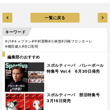
一覧に戻る
キーワード
#J1
#キャプテン
#中村憲剛
#小林悠
#川崎フロンターレ
#橘田健人
#谷口彰悟
編集部のおすすめ
スポルティーバ バレーボール
特集号 Vol.4 6月30日発売
スポルティーバ 部活特集号
3月16日発売