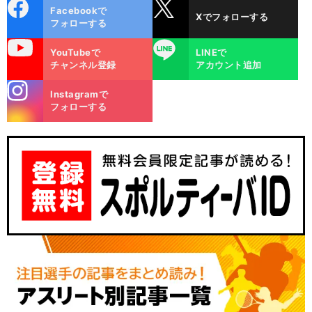
cebo
X
Facebookで
Xでフォローする
ok
フォローする
uTube
LINE
YouTubeで
LINEで
チャンネル登録
アカウント追加
stagra
Instagramで
m
フォローする
・
Ｗ
。
前
へ
GK