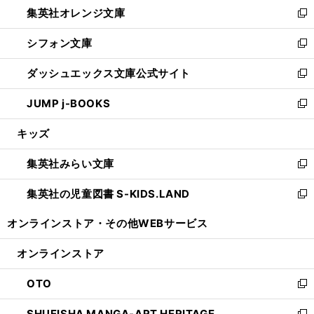
し
集英社オレンジ文庫
く
で
ド
い
新
開
ウ
ウ
し
シフォン文庫
く
で
ィ
い
新
開
ン
ウ
し
ダッシュエックス文庫公式サイト
く
ド
ィ
い
新
ウ
ン
ウ
し
JUMP j-BOOKS
で
ド
ィ
い
新
開
ウ
ン
ウ
し
キッズ
く
で
ド
ィ
い
開
ウ
ン
ウ
集英社みらい文庫
く
で
ド
ィ
新
開
ウ
ン
し
集英社の児童図書 S-KIDS.LAND
く
で
ド
い
新
開
ウ
ウ
し
オンラインストア・
その他WEBサービス
く
で
ィ
い
開
ン
ウ
オンラインストア
く
ド
ィ
ウ
ン
OTO
で
ド
新
開
ウ
し
SHUEISHA MANGA-ART HERITAGE
く