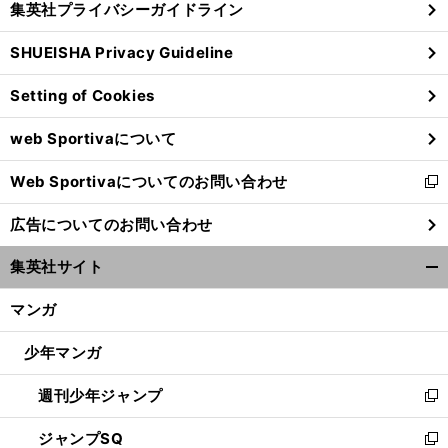
集英社プライバシーガイドライン
い
る
ウ
SHUEISHA Privacy Guideline
ィ
ン
Setting of Cookies
ド
ウ
web Sportivaについて
で
開
Web Sportivaについてのお問い合わせ
く
新
し
広告についてのお問い合わせ
い
ウ
集英社サイト
ィ
開
ン
く/
マンガ
ド
閉
ウ
じ
少年マンガ
で
る
開
週刊少年ジャンプ
く
新
し
ジャンプSQ
い
新