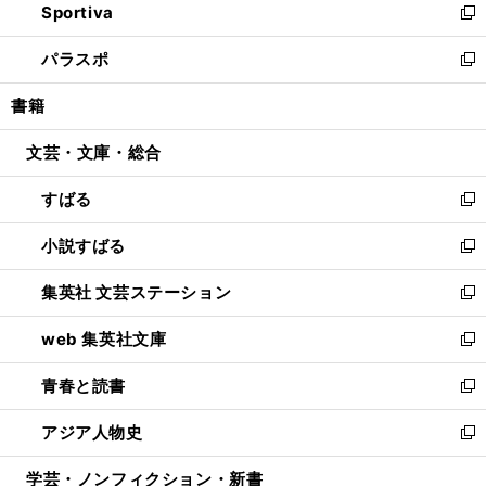
Sportiva
く
ド
ィ
い
新
ウ
ン
ウ
し
パラスポ
で
ド
ィ
い
新
開
ウ
ン
ウ
し
書籍
く
で
ド
ィ
い
開
ウ
ン
ウ
文芸・文庫・総合
く
で
ド
ィ
開
ウ
ン
すばる
く
で
ド
新
開
ウ
し
小説すばる
く
で
い
新
開
ウ
し
集英社 文芸ステーション
く
ィ
い
新
ン
ウ
し
web 集英社文庫
ド
ィ
い
新
ウ
ン
ウ
し
青春と読書
で
ド
ィ
い
新
開
ウ
ン
ウ
し
アジア人物史
く
で
ド
ィ
い
新
開
ウ
ン
ウ
し
学芸・ノンフィクション・新書
く
で
ド
ィ
い