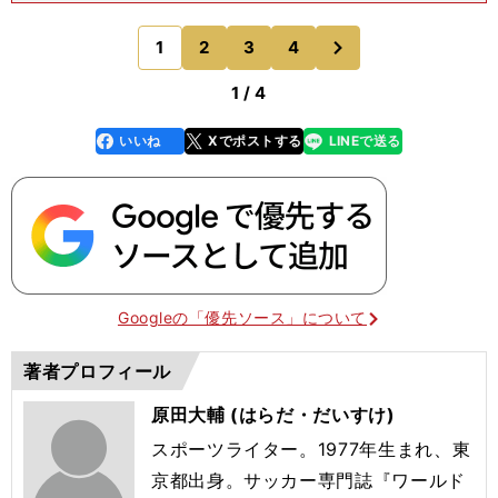
ーチから昇格して）監督に就任した時は、監督が務
まるかどうか不安ななかで挑戦してきた。でも、や
次
1
2
3
4
のページへ
ったからこそ
1 / 4
いいね
Xでポストする
LINEで送る
line
faceboo
x
k
Googleの「優先ソース」について
著者プロフィール
原田大輔 (はらだ・だいすけ)
スポーツライター。1977年生まれ、東
京都出身。サッカー専門誌『ワールド