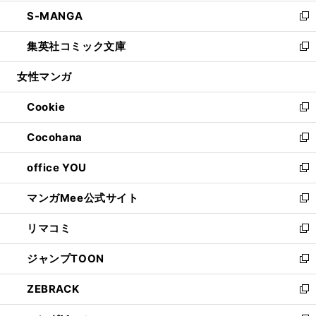
開
ウ
ン
ウ
し
S-MANGA
く
で
ド
ィ
い
新
開
ウ
ン
ウ
し
集英社コミック文庫
く
で
ド
ィ
い
新
開
ウ
ン
ウ
し
女性マンガ
く
で
ド
ィ
い
開
ウ
ン
ウ
Cookie
く
で
ド
ィ
新
開
ウ
ン
し
Cocohana
く
で
ド
い
新
開
ウ
ウ
し
office YOU
く
で
ィ
い
新
開
ン
ウ
し
マンガMee公式サイト
く
ド
ィ
い
新
ウ
ン
ウ
し
リマコミ
で
ド
ィ
い
新
開
ウ
ン
ウ
し
ジャンプTOON
く
で
ド
ィ
い
新
開
ウ
ン
ウ
し
ZEBRACK
く
で
ド
ィ
い
新
開
ウ
ン
ウ
し