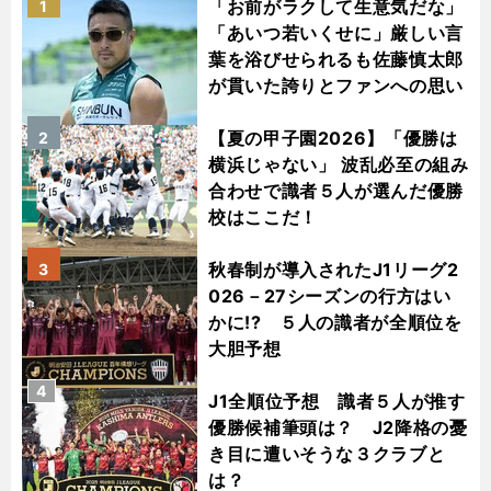
「お前がラクして生意気だな」
1
「あいつ若いくせに」厳しい言
葉を浴びせられるも佐藤慎太郎
が貫いた誇りとファンへの思い
【夏の甲子園2026】「優勝は
2
横浜じゃない」 波乱必至の組み
合わせで識者５人が選んだ優勝
校はここだ！
秋春制が導入されたJ1リーグ2
3
026－27シーズンの行方はい
かに!? ５人の識者が全順位を
大胆予想
4
J1全順位予想 識者５人が推す
優勝候補筆頭は？ J2降格の憂
き目に遭いそうな３クラブと
は？