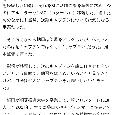
を経験したCBは、それを機に活躍の場を海外に求め、今
冬にアル・ラーヤンSC（カタール）に移籍した。選手た
ちのなかにも当然、次期キャプテンについては気になる
事案だった。
そう考えながら橘田は部屋をノックしたが、伝えられ
たのは副キャプテンではなく、"キャプテン"だった。鬼
木監督は言った。
「彰悟が移籍して、次のキャプテンを誰に任させたらい
いかという目線で、練習をはじめ、いろいろと見てきた
けど、自分は健人にキャプテンをお願いしたいと思っ
た」
橘田が桐蔭横浜大学を卒業して川崎フロンターレに加
入した2021年、すでに谷口がキャプテンマークを巻いて
いた。うしろからプレーや声でチームを鼓舞する姿は常