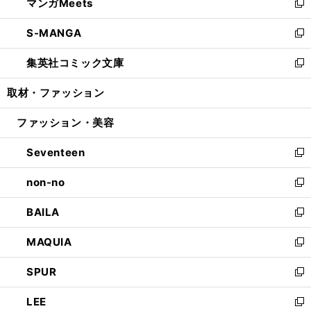
マンガMeets
く
で
ド
ィ
い
新
開
ウ
ン
ウ
し
S-MANGA
く
で
ド
ィ
い
新
開
ウ
ン
ウ
し
集英社コミック文庫
く
で
ド
ィ
い
新
開
ウ
ン
ウ
し
取材・ファッション
く
で
ド
ィ
い
開
ウ
ン
ウ
ファッション・美容
く
で
ド
ィ
開
ウ
ン
Seventeen
く
で
ド
新
開
ウ
し
non-no
く
で
い
新
開
ウ
し
BAILA
く
ィ
い
新
ン
ウ
し
MAQUIA
ド
ィ
い
新
ウ
ン
ウ
し
SPUR
で
ド
ィ
い
新
開
ウ
ン
ウ
し
LEE
く
で
ド
ィ
い
新