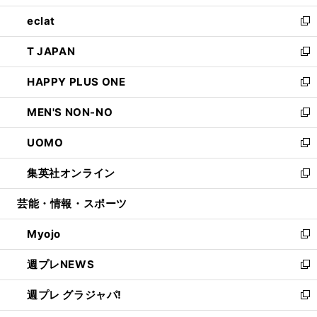
開
ウ
ン
ウ
し
eclat
く
で
ド
ィ
い
新
開
ウ
ン
ウ
し
T JAPAN
く
で
ド
ィ
い
新
開
ウ
ン
ウ
し
HAPPY PLUS ONE
く
で
ド
ィ
い
新
開
ウ
ン
ウ
し
MEN'S NON-NO
く
で
ド
ィ
い
新
開
ウ
ン
ウ
し
UOMO
く
で
ド
ィ
い
新
開
ウ
ン
ウ
し
集英社オンライン
く
で
ド
ィ
い
新
開
ウ
ン
ウ
し
芸能・情報・スポーツ
く
で
ド
ィ
い
開
ウ
ン
ウ
Myojo
く
で
ド
ィ
新
開
ウ
ン
し
週プレNEWS
く
で
ド
い
新
開
ウ
ウ
し
週プレ グラジャパ!
く
で
ィ
い
新
開
ン
ウ
し