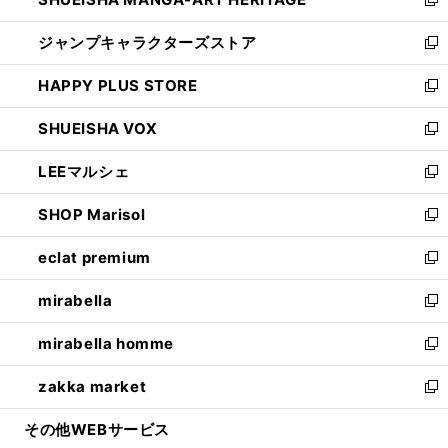
で
い
新
開
ウ
し
ジャンプキャラクターズストア
く
ィ
い
新
ン
ウ
し
HAPPY PLUS STORE
ド
ィ
い
新
ウ
ン
ウ
し
SHUEISHA VOX
で
ド
ィ
い
新
開
ウ
ン
ウ
し
LEEマルシェ
く
で
ド
ィ
い
新
開
ウ
ン
ウ
し
SHOP Marisol
く
で
ド
ィ
い
新
開
ウ
ン
ウ
し
eclat premium
く
で
ド
ィ
い
新
開
ウ
ン
ウ
し
mirabella
く
で
ド
ィ
い
新
開
ウ
ン
ウ
し
mirabella homme
く
で
ド
ィ
い
新
開
ウ
ン
ウ
し
zakka market
く
で
ド
ィ
い
新
開
ウ
ン
ウ
し
その他WEBサービス
く
で
ド
ィ
い