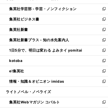
開
ウ
ン
ウ
集英社学芸部 - 学芸・ノンフィクション
く
で
ド
ィ
新
開
ウ
ン
し
集英社ビジネス書
く
で
ド
い
新
開
ウ
ウ
し
集英社新書
く
で
ィ
い
新
開
ン
ウ
し
集英社新書プラス - 知の水先案内人
く
ド
ィ
い
新
ウ
ン
ウ
し
1日5分で、明日は変わる よみタイ yomitai
で
ド
ィ
い
新
開
ウ
ン
ウ
し
kotoba
く
で
ド
ィ
い
新
開
ウ
ン
ウ
し
e!集英社
く
で
ド
ィ
い
新
開
ウ
ン
ウ
し
情報・知識＆オピニオン imidas
く
で
ド
ィ
い
新
開
ウ
ン
ウ
し
ライトノベル・ノベライズ
く
で
ド
ィ
い
開
ウ
ン
ウ
集英社Webマガジン コバルト
く
で
ド
ィ
新
開
ウ
ン