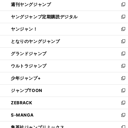
週刊ヤングジャンプ
く
で
ド
ィ
新
開
ウ
ン
し
ヤングジャンプ定期購読デジタル
く
で
ド
い
新
開
ウ
ウ
し
ヤンジャン！
く
で
ィ
い
新
開
ン
ウ
し
となりのヤングジャンプ
く
ド
ィ
い
新
ウ
ン
ウ
し
グランドジャンプ
で
ド
ィ
い
新
開
ウ
ン
ウ
し
ウルトラジャンプ
く
で
ド
ィ
い
新
開
ウ
ン
ウ
し
少年ジャンプ+
く
で
ド
ィ
い
新
開
ウ
ン
ウ
し
ジャンプTOON
く
で
ド
ィ
い
新
開
ウ
ン
ウ
し
ZEBRACK
く
で
ド
ィ
い
新
開
ウ
ン
ウ
し
S-MANGA
く
で
ド
ィ
い
新
開
ウ
ン
ウ
し
集英社ジャンプリミックス
く
で
ド
ィ