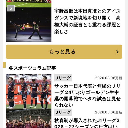
5
宇野昌磨は本田真凜とのアイス
ダンスで新境地を切り開く 高
橋大輔の証言とも重なる課題と
楽しさ
もっと見る
各スポーツコラム記事
Jリーグ
2026.08.06更新
サッカー日本代表と無縁のＪリ
ーグ 24年ぶりゴールデン生中
継の開幕戦でヘタな試合は見せ
られない
Jリーグ
2026.08.06更新
秋春制が導入されたJ1リーグ2
026－27シーズンの行方はい