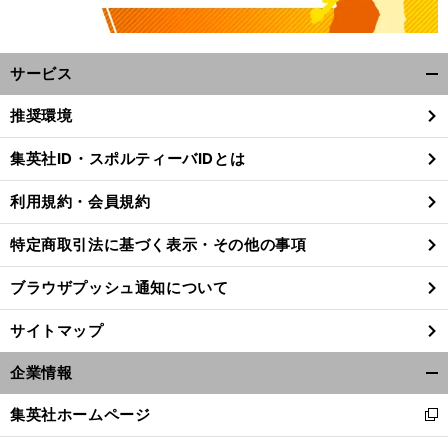
サービス
開
く/
推奨環境
閉
じ
集英社ID・スポルティーバIDとは
る
利用規約・会員規約
特定商取引法に基づく表示・その他の事項
ブラウザプッシュ通知について
サイトマップ
企業情報
開
く/
集英社ホームページ
新
閉
し
じ