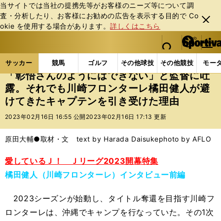
当サイトでは当社の提携先等がお客様のニーズ等について調
査・分析したり、お客様にお勧めの広告を表⽰する⽬的で Co
閉じ
okie を使⽤する場合があります。
詳しくはこちら
る
マイペ
web Sportiva (webスポルティーバ)
検索
メニュ
we
ー
サッカーの記事一覧
Jリーグ他
Jリーグ
「彰悟
b
ジ
サッカー
競馬
ゴルフ
その他球技
その他競技
モー
ス
「彰悟さんのようにはできない」と監督に吐
ポ
露。それでも川崎フロンターレ橘田健人が避
ル
けてきたキャプテンを引き受けた理由
テ
ィ
2023年02月16日 16:55 公開
2023年02月16日 17:13 更新
ー
バ
原田大輔●取材・文 text by Harada Daisuke
photo by AFLO
愛しているＪ！ Ｊリーグ2023開幕特集
橘田健人（川崎フロンターレ）インタビュー前編
2023シーズンが始動し、タイトル奪還を目指す川崎フ
ロンターレは、沖縄でキャンプを行なっていた。その1次