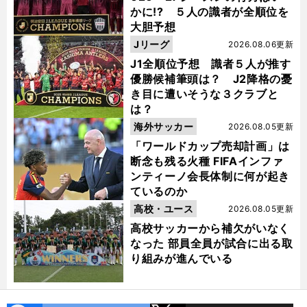
かに!? ５人の識者が全順位を
大胆予想
Jリーグ
2026.08.06更新
J1全順位予想 識者５人が推す
優勝候補筆頭は？ J2降格の憂
き目に遭いそうな３クラブと
は？
海外サッカー
2026.08.05更新
「ワールドカップ売却計画」は
断念も残る火種 FIFAインファ
ンティーノ会長体制に何が起き
ているのか
高校・ユース
2026.08.05更新
高校サッカーから補欠がいなく
なった 部員全員が試合に出る取
り組みが進んでいる