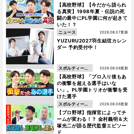
動画
【高校野球】【今だから語られ
る真実】1998年夏・伝説の死
闘の最中にPL学園に何が起きて
いた！？
ニュース
2026.08.07更新
YUZURU2027羽生結弦カレン
ダー 予約受付中！
スポルティーバ
2026.08.06更新
動画
【高校野球】「プロ入り後もあ
の衝撃を超える選手はいな
い」。PL学園トリオが衝撃を受
けた選手
スポルティーバ
2026.08.06更新
動画
【プロ野球】指揮官によってチ
ームが変わる！？ 金村義明＆大
塚光二が語る歴代監督エピソー
ド