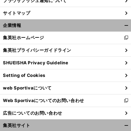
ブラウザプッシュ通知について
サイトマップ
企業情報
開
く/
集英社ホームページ
新
閉
し
じ
集英社プライバシーガイドライン
い
る
ウ
SHUEISHA Privacy Guideline
ィ
ン
Setting of Cookies
ド
ウ
web Sportivaについて
で
開
Web Sportivaについてのお問い合わせ
く
新
し
広告についてのお問い合わせ
い
ウ
集英社サイト
ィ
開