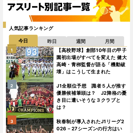
人気記事ランキング
今日
昨日
週間
月間
【高校野球】創部10年目の甲子
1
園初出場がすべてを変えた 健大
高崎・青栁監督が語る「機動破
壊」はこうして生まれた
J1全順位予想 識者５人が推す
2
優勝候補筆頭は？ J2降格の憂
き目に遭いそうな３クラブと
は？
秋春制が導入されたJ1リーグ2
3
026－27シーズンの行方はい