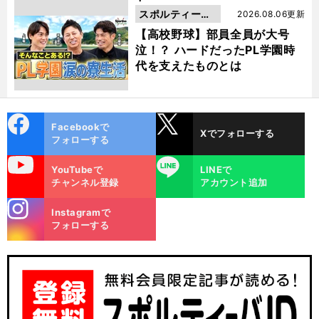
スポルティーバ
2026.08.06更新
動画
【高校野球】部員全員が大号
泣！？ ハードだったPL学園時
代を支えたものとは
cebo
X
Facebookで
Xでフォローする
ok
フォローする
uTube
LINE
YouTubeで
LINEで
チャンネル登録
アカウント追加
stagra
Instagramで
m
フォローする