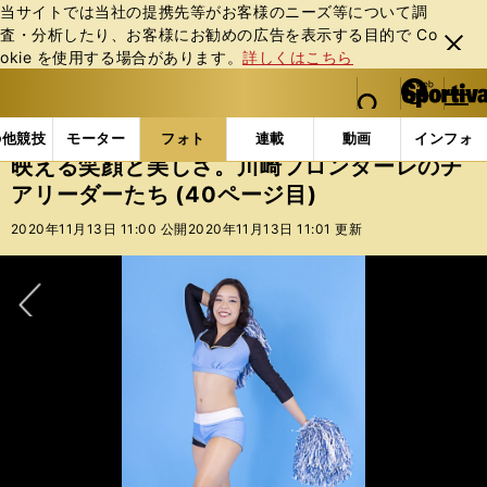
当サイトでは当社の提携先等がお客様のニーズ等について調
査・分析したり、お客様にお勧めの広告を表⽰する⽬的で Co
閉じ
okie を使⽤する場合があります。
詳しくはこちら
る
マイペ
web Sportiva (webスポルティーバ)
検索
メニュ
we
ー
フォトギャラリー
スポーツビーナスギャラリー
映え
b
ジ
の他競技
モーター
フォト
連載
動画
インフォ
ス
映える笑顔と美しさ。川崎フロンターレのチ
ポ
アリーダーたち (40ページ目)
ル
テ
2020年11月13日 11:00 公開
2020年11月13日 11:01 更新
ィ
ー
バ
次へ