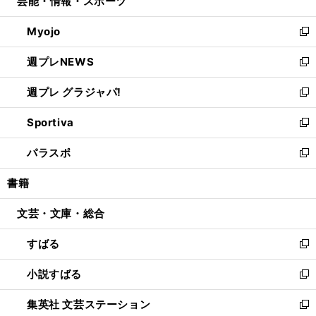
芸能・情報・スポーツ
く
で
ド
ィ
い
開
ウ
ン
ウ
Myojo
く
で
ド
ィ
新
開
ウ
ン
し
週プレNEWS
く
で
ド
い
新
開
ウ
ウ
し
週プレ グラジャパ!
く
で
ィ
い
新
開
ン
ウ
し
Sportiva
く
ド
ィ
い
新
ウ
ン
ウ
し
パラスポ
で
ド
ィ
い
新
開
ウ
ン
ウ
し
書籍
く
で
ド
ィ
い
開
ウ
ン
ウ
文芸・文庫・総合
く
で
ド
ィ
開
ウ
ン
すばる
く
で
ド
新
開
ウ
し
小説すばる
く
で
い
新
開
ウ
し
集英社 文芸ステーション
く
ィ
い
新