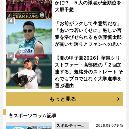
かに!? ５人の識者が全順位を
大胆予想
4
「お前がラクして生意気だな」
「あいつ若いくせに」厳しい言
葉を浴びせられるも佐藤慎太郎
が貫いた誇りとファンへの思い
5
【夏の甲子園2026】聖隷クリ
ストファー・高部陸の「２回加
速する」規格外のストレート そ
れでもプロではなく大学進学を
選ぶ理由
もっと見る
各スポーツコラム記事
スポルティーバ
2026.08.07更新