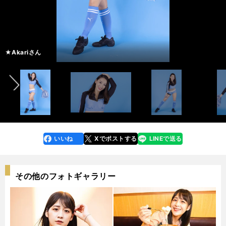
★Amiさん
★Wakakoさん
★Mitekiさん
★Nanakoさん
５年目 キャプテン
７年目
３年目
４年目 バイスキャプテン
「応援を通じて、人と人がつながっていく瞬間をつくろうと活動していま
★Emiさん
「アピールポイントは、新体操の経験を生かした、しなやかなダンスと笑顔
「何事もポジディブに捉えることができるので、毎日がHappyに溢れていま
★Manamiさん
★Yuriさん
★Keikaさん
★Saayaさん
「アピールポイントは目力です。視線を感じたら私が見ているかもしれませ
★Akariさん
４年目 バイスキャプテン
６年目
２年目
５年目
４年目
６年目
前へ
す」
★Amiさん
★Amiさん
★Amiさん
「その時の感情に合わせて、様々な表情をすることを心がけています」
★Emiさん
★Emiさん
★Emiさん
です」
★Wakakoさん
★Wakakoさん
★Wakakoさん
す」
★Mitekiさん
★Mitekiさん
★Mitekiさん
「等々力競技場の一体感は、一度見ると魅了されます」
★Manamiさん
★Manamiさん
★Manamiさん
「アピールポイントは、ハツラツとした笑顔と踊りです！」
★Yuriさん
★Yuriさん
★Yuriさん
「みなさんの心に残るパフォーマンスをしていきます」
★Keikaさん
★Keikaさん
★Keikaさん
「積極的に応援し、選手のみなさんへパワーを届けていきたいです」
★Saayaさん
★Saayaさん
★Saayaさん
ん！」
★Nanakoさん
★Nanakoさん
★Nanakoさん
「川崎フロンターレの、アットホームで温かいところが好きです」
★Akariさん
★Akariさん
★Akariさん
いいね
Xでポストする
LINEで送る
line
faceboo
x
k
その他のフォトギャラリー