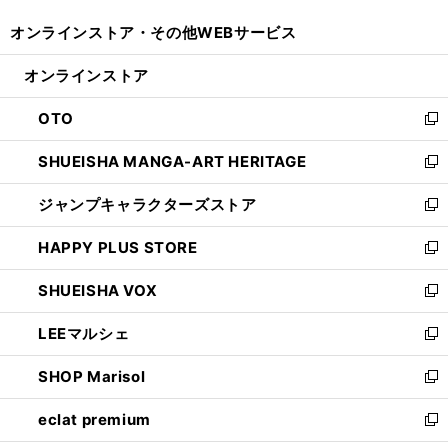
開
ウ
ウ
し
オンラインストア・
その他WEBサービス
く
で
ィ
い
開
ン
ウ
オンラインストア
く
ド
ィ
ウ
ン
OTO
で
ド
新
開
ウ
し
SHUEISHA MANGA-ART HERITAGE
く
で
い
新
開
ウ
し
ジャンプキャラクターズストア
く
ィ
い
新
ン
ウ
し
HAPPY PLUS STORE
ド
ィ
い
新
ウ
ン
ウ
し
SHUEISHA VOX
で
ド
ィ
い
新
開
ウ
ン
ウ
し
LEEマルシェ
く
で
ド
ィ
い
新
開
ウ
ン
ウ
し
SHOP Marisol
く
で
ド
ィ
い
新
開
ウ
ン
ウ
し
eclat premium
く
で
ド
ィ
い
新
開
ウ
ン
ウ
し