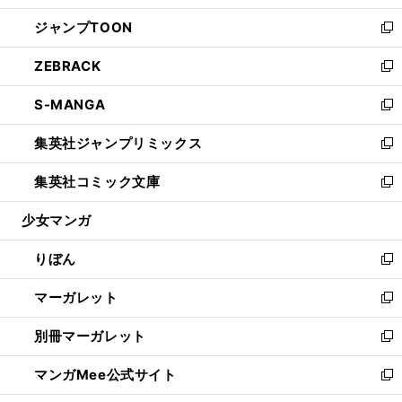
開
ウ
ン
ウ
し
ジャンプTOON
く
で
ド
ィ
い
新
開
ウ
ン
ウ
し
ZEBRACK
く
で
ド
ィ
い
新
開
ウ
ン
ウ
し
S-MANGA
く
で
ド
ィ
い
新
開
ウ
ン
ウ
し
集英社ジャンプリミックス
く
で
ド
ィ
い
新
開
ウ
ン
ウ
し
集英社コミック文庫
く
で
ド
ィ
い
新
開
ウ
ン
ウ
し
少女マンガ
く
で
ド
ィ
い
開
ウ
ン
ウ
りぼん
く
で
ド
ィ
新
開
ウ
ン
し
マーガレット
く
で
ド
い
新
開
ウ
ウ
し
別冊マーガレット
く
で
ィ
い
新
開
ン
ウ
し
マンガMee公式サイト
く
ド
ィ
い
新
ウ
ン
ウ
し