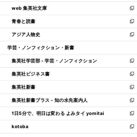
ン
ウ
し
web 集英社文庫
ド
ィ
い
新
ウ
ン
ウ
し
青春と読書
で
ド
ィ
い
新
開
ウ
ン
ウ
し
アジア人物史
く
で
ド
ィ
い
新
開
ウ
ン
ウ
し
学芸・ノンフィクション・新書
く
で
ド
ィ
い
開
ウ
ン
ウ
集英社学芸部 - 学芸・ノンフィクション
く
で
ド
ィ
新
開
ウ
ン
し
集英社ビジネス書
く
で
ド
い
新
開
ウ
ウ
し
集英社新書
く
で
ィ
い
新
開
ン
ウ
し
集英社新書プラス - 知の水先案内人
く
ド
ィ
い
新
ウ
ン
ウ
し
1日5分で、明日は変わる よみタイ yomitai
で
ド
ィ
い
新
開
ウ
ン
ウ
し
kotoba
く
で
ド
ィ
い
新
開
ウ
ン
ウ
し