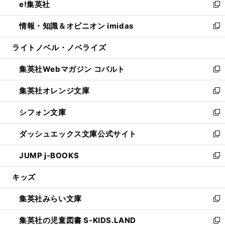
e!集英社
く
で
ド
ィ
い
新
開
ウ
ン
ウ
し
情報・知識＆オピニオン imidas
く
で
ド
ィ
い
新
開
ウ
ン
ウ
し
ライトノベル・ノベライズ
く
で
ド
ィ
い
開
ウ
ン
ウ
集英社Webマガジン コバルト
く
で
ド
ィ
新
開
ウ
ン
し
集英社オレンジ文庫
く
で
ド
い
新
開
ウ
ウ
し
シフォン文庫
く
で
ィ
い
新
開
ン
ウ
し
ダッシュエックス文庫公式サイト
く
ド
ィ
い
新
ウ
ン
ウ
し
JUMP j-BOOKS
で
ド
ィ
い
新
開
ウ
ン
ウ
し
キッズ
く
で
ド
ィ
い
開
ウ
ン
ウ
集英社みらい文庫
く
で
ド
ィ
新
開
ウ
ン
し
集英社の児童図書 S-KIDS.LAND
く
で
ド
い
新