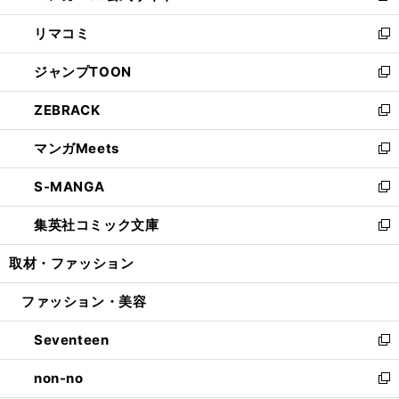
ウ
ン
ウ
し
リマコミ
で
ド
ィ
い
新
開
ウ
ン
ウ
し
ジャンプTOON
く
で
ド
ィ
い
新
開
ウ
ン
ウ
し
ZEBRACK
く
で
ド
ィ
い
新
開
ウ
ン
ウ
し
マンガMeets
く
で
ド
ィ
い
新
開
ウ
ン
ウ
し
S-MANGA
く
で
ド
ィ
い
新
開
ウ
ン
ウ
し
集英社コミック文庫
く
で
ド
ィ
い
新
開
ウ
ン
ウ
し
取材・ファッション
く
で
ド
ィ
い
開
ウ
ン
ウ
ファッション・美容
く
で
ド
ィ
開
ウ
ン
Seventeen
く
で
ド
新
開
ウ
し
non-no
く
で
い
新
開