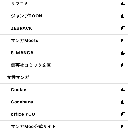
リマコミ
で
ド
ィ
い
新
開
ウ
ン
ウ
し
ジャンプTOON
く
で
ド
ィ
い
新
開
ウ
ン
ウ
し
ZEBRACK
く
で
ド
ィ
い
新
開
ウ
ン
ウ
し
マンガMeets
く
で
ド
ィ
い
新
開
ウ
ン
ウ
し
S-MANGA
く
で
ド
ィ
い
新
開
ウ
ン
ウ
し
集英社コミック文庫
く
で
ド
ィ
い
新
開
ウ
ン
ウ
し
女性マンガ
く
で
ド
ィ
い
開
ウ
ン
ウ
Cookie
く
で
ド
ィ
新
開
ウ
ン
し
Cocohana
く
で
ド
い
新
開
ウ
ウ
し
office YOU
く
で
ィ
い
新
開
ン
ウ
し
マンガMee公式サイト
く
ド
ィ
い
新