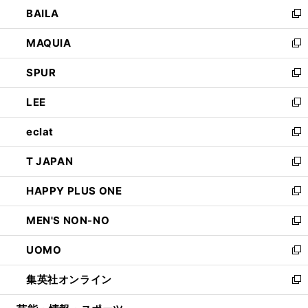
ウ
し
BAILA
く
ィ
い
新
ン
ウ
し
MAQUIA
ド
ィ
い
新
ウ
ン
ウ
し
SPUR
で
ド
ィ
い
新
開
ウ
ン
ウ
し
LEE
く
で
ド
ィ
い
新
開
ウ
ン
ウ
し
eclat
く
で
ド
ィ
い
新
開
ウ
ン
ウ
し
T JAPAN
く
で
ド
ィ
い
新
開
ウ
ン
ウ
し
HAPPY PLUS ONE
く
で
ド
ィ
い
新
開
ウ
ン
ウ
し
MEN'S NON-NO
く
で
ド
ィ
い
新
開
ウ
ン
ウ
し
UOMO
く
で
ド
ィ
い
新
開
ウ
ン
ウ
し
集英社オンライン
く
で
ド
ィ
い
新
開
ウ
ン
ウ
し