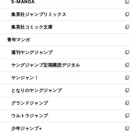
S-MANGA
く
で
ド
ィ
い
新
開
ウ
ン
ウ
し
集英社ジャンプリミックス
く
で
ド
ィ
い
新
開
ウ
ン
ウ
し
集英社コミック文庫
く
で
ド
ィ
い
新
開
ウ
ン
ウ
し
青年マンガ
く
で
ド
ィ
い
開
ウ
ン
ウ
週刊ヤングジャンプ
く
で
ド
ィ
新
開
ウ
ン
し
ヤングジャンプ定期購読デジタル
く
で
ド
い
新
開
ウ
ウ
し
ヤンジャン！
く
で
ィ
い
新
開
ン
ウ
し
となりのヤングジャンプ
く
ド
ィ
い
新
ウ
ン
ウ
し
グランドジャンプ
で
ド
ィ
い
新
開
ウ
ン
ウ
し
ウルトラジャンプ
く
で
ド
ィ
い
新
開
ウ
ン
ウ
し
少年ジャンプ+
く
で
ド
ィ
い
新