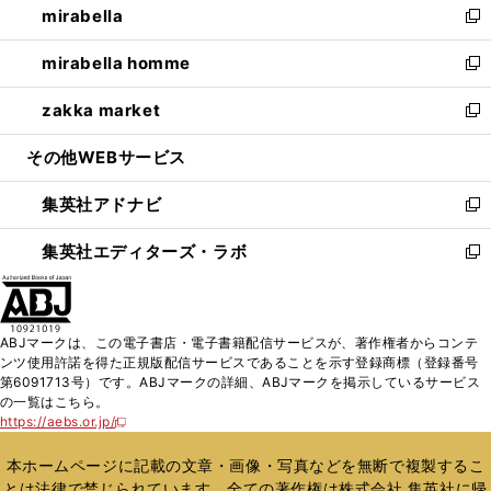
mirabella
く
で
ド
ィ
い
新
開
ウ
ン
ウ
し
mirabella homme
く
で
ド
ィ
い
新
開
ウ
ン
ウ
し
zakka market
く
で
ド
ィ
い
新
開
ウ
ン
ウ
し
その他WEBサービス
く
で
ド
ィ
い
開
ウ
ン
ウ
集英社アドナビ
く
で
ド
ィ
新
開
ウ
ン
し
集英社エディターズ・ラボ
く
で
ド
い
新
開
ウ
ウ
し
く
で
ィ
い
開
ン
ウ
ABJマークは、この電子書店・電子書籍配信サービスが、著作権者からコンテ
く
ド
ィ
ンツ使用許諾を得た正規版配信サービスであることを示す登録商標（登録番号
ウ
ン
第6091713号）です。ABJマークの詳細、ABJマークを掲示しているサービス
で
ド
の一覧はこちら。
開
ウ
https://aebs.or.jp/
新
く
で
し
い
開
本ホームページに記載の文章・画像・写真などを無断で複製するこ
ウ
く
とは法律で禁じられています。全ての著作権は株式会社 集英社に帰