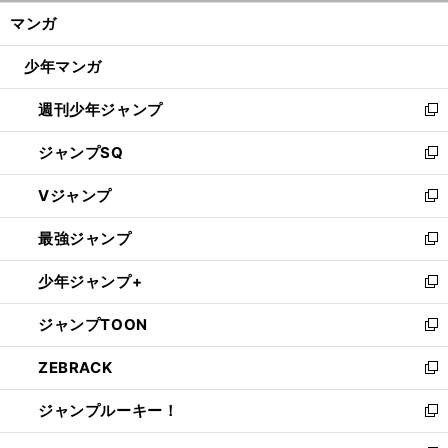
ン
く/
マンガ
ド
閉
ウ
じ
少年マンガ
で
る
開
週刊少年ジャンプ
く
新
し
ジャンプSQ
い
新
ウ
し
Vジャンプ
ィ
い
新
ン
ウ
し
最強ジャンプ
ド
ィ
い
新
ウ
ン
ウ
し
少年ジャンプ+
で
ド
ィ
い
新
開
ウ
ン
ウ
し
ジャンプTOON
く
で
ド
ィ
い
新
開
ウ
ン
ウ
し
ZEBRACK
く
で
ド
ィ
い
新
開
ウ
ン
ウ
し
ジャンプルーキー！
く
で
ド
ィ
い
新
開
ウ
ン
ウ
し