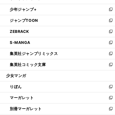
開
ウ
ン
ウ
し
少年ジャンプ+
く
で
ド
ィ
い
新
開
ウ
ン
ウ
し
ジャンプTOON
く
で
ド
ィ
い
新
開
ウ
ン
ウ
し
ZEBRACK
く
で
ド
ィ
い
新
開
ウ
ン
ウ
し
S-MANGA
く
で
ド
ィ
い
新
開
ウ
ン
ウ
し
集英社ジャンプリミックス
く
で
ド
ィ
い
新
開
ウ
ン
ウ
し
集英社コミック文庫
く
で
ド
ィ
い
新
開
ウ
ン
ウ
し
少女マンガ
く
で
ド
ィ
い
開
ウ
ン
ウ
りぼん
く
で
ド
ィ
新
開
ウ
ン
し
マーガレット
く
で
ド
い
新
開
ウ
ウ
し
別冊マーガレット
く
で
ィ
い
新
開
ン
ウ