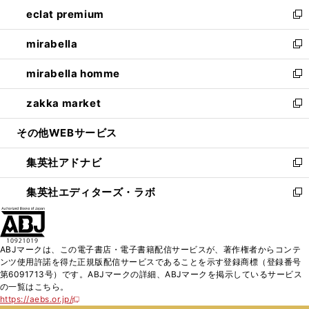
ン
ウ
し
eclat premium
く
で
ド
ィ
い
新
開
ウ
ン
ウ
し
mirabella
く
で
ド
ィ
い
新
開
ウ
ン
ウ
し
mirabella homme
く
で
ド
ィ
い
新
開
ウ
ン
ウ
し
zakka market
く
で
ド
ィ
い
新
開
ウ
ン
ウ
し
その他WEBサービス
く
で
ド
ィ
い
開
ウ
ン
ウ
集英社アドナビ
く
で
ド
ィ
新
開
ウ
ン
し
集英社エディターズ・ラボ
く
で
ド
い
新
開
ウ
ウ
し
く
で
ィ
い
開
ン
ウ
ABJマークは、この電子書店・電子書籍配信サービスが、著作権者からコンテ
く
ド
ィ
ンツ使用許諾を得た正規版配信サービスであることを示す登録商標（登録番号
ウ
ン
第6091713号）です。ABJマークの詳細、ABJマークを掲示しているサービス
で
ド
の一覧はこちら。
開
ウ
https://aebs.or.jp/
新