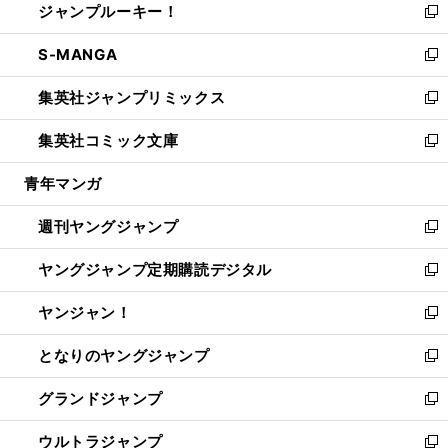
ジャンプルーキー！
く
で
ド
ィ
い
新
開
ウ
ン
ウ
し
S-MANGA
く
で
ド
ィ
い
新
開
ウ
ン
ウ
し
集英社ジャンプリミックス
く
で
ド
ィ
い
新
開
ウ
ン
ウ
し
集英社コミック文庫
く
で
ド
ィ
い
新
開
ウ
ン
ウ
し
青年マンガ
く
で
ド
ィ
い
開
ウ
ン
ウ
週刊ヤングジャンプ
く
で
ド
ィ
新
開
ウ
ン
し
ヤングジャンプ定期購読デジタル
く
で
ド
い
新
開
ウ
ウ
し
ヤンジャン！
く
で
ィ
い
新
開
ン
ウ
し
となりのヤングジャンプ
く
ド
ィ
い
新
ウ
ン
ウ
し
グランドジャンプ
で
ド
ィ
い
新
開
ウ
ン
ウ
し
ウルトラジャンプ
く
で
ド
ィ
い
新