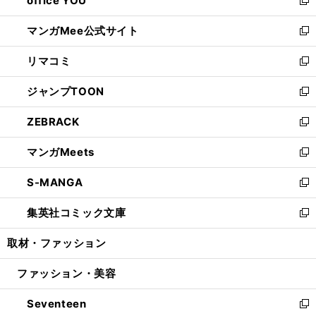
office YOU
で
ィ
い
新
開
ン
ウ
し
マンガMee公式サイト
く
ド
ィ
い
新
ウ
ン
ウ
し
リマコミ
で
ド
ィ
い
新
開
ウ
ン
ウ
し
ジャンプTOON
く
で
ド
ィ
い
新
開
ウ
ン
ウ
し
ZEBRACK
く
で
ド
ィ
い
新
開
ウ
ン
ウ
し
マンガMeets
く
で
ド
ィ
い
新
開
ウ
ン
ウ
し
S-MANGA
く
で
ド
ィ
い
新
開
ウ
ン
ウ
し
集英社コミック文庫
く
で
ド
ィ
い
新
開
ウ
ン
ウ
し
取材・ファッション
く
で
ド
ィ
い
開
ウ
ン
ウ
ファッション・美容
く
で
ド
ィ
開
ウ
ン
Seventeen
く
で
ド
新