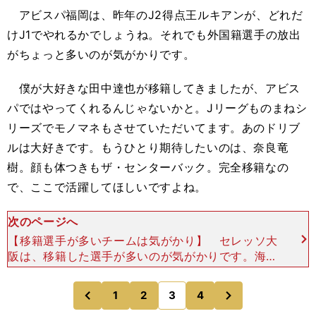
アビスパ福岡は、昨年のJ2得点王ルキアンが、どれだ
けJ1でやれるかでしょうね。それでも外国籍選手の放出
がちょっと多いのが気がかりです。
僕が大好きな田中達也が移籍してきましたが、アビス
パではやってくれるんじゃないかと。Jリーグものまねシ
リーズでモノマネもさせていただいてます。あのドリブ
ルは大好きです。もうひとり期待したいのは、奈良竜
樹。顔も体つきもザ・センターバック。完全移籍なの
で、ここで活躍してほしいですよね。
次のページへ
【移籍選手が多いチームは気がかり】 セレッソ大
阪は、移籍した選手が多いのが気がかりです。海外
にステップアップした移籍選手もいるので、しょう
がない面はあるんですが......。 このチームでは、
次
1
2
3
4
のページへ
のページへ
清水
前