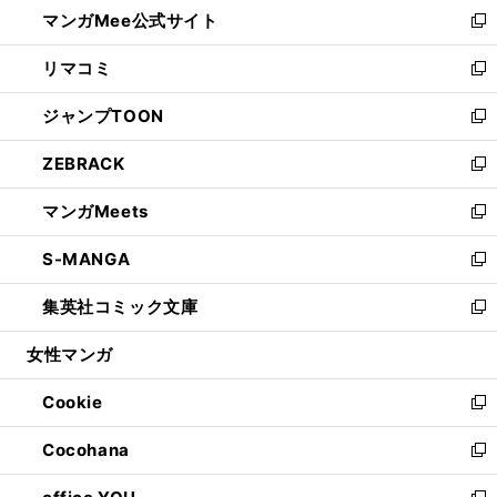
し
マンガMee公式サイト
く
ド
ィ
い
新
ウ
ン
ウ
し
リマコミ
で
ド
ィ
い
新
開
ウ
ン
ウ
し
ジャンプTOON
く
で
ド
ィ
い
新
開
ウ
ン
ウ
し
ZEBRACK
く
で
ド
ィ
い
新
開
ウ
ン
ウ
し
マンガMeets
く
で
ド
ィ
い
新
開
ウ
ン
ウ
し
S-MANGA
く
で
ド
ィ
い
新
開
ウ
ン
ウ
し
集英社コミック文庫
く
で
ド
ィ
い
新
開
ウ
ン
ウ
し
女性マンガ
く
で
ド
ィ
い
開
ウ
ン
ウ
Cookie
く
で
ド
ィ
新
開
ウ
ン
し
Cocohana
く
で
ド
い
新
開
ウ
ウ
し
く