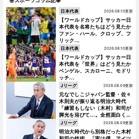
各スポーツコラム記事
日本代表
2026.08.10更新
【ワールドカップ】サッカー日
本代表を名将たちはどう見たか
ファン・ハール、クロップ、フ
リック...
日本代表
2026.08.10更新
【ワールドカップ】サッカー日
本代表を「世界」はどう見たか
ベンゲル、スカローニ、モドリ
ッチ...
Jリーグ
2026.08.09更新
元なでしこジャパン監督・佐々
木則夫が振り返る明治大時代
「練習もしない（木村）和司が
脚光を浴びて...。全然面白くな
い４年間でした」
Jリーグ
2026.08.09更新
明治大時代から別格だった木村
和司の技術 「実は僕、アイツ