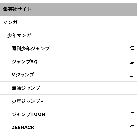
ウ
集英社サイト
ィ
開
ン
く/
マンガ
ド
閉
ウ
じ
少年マンガ
で
る
開
週刊少年ジャンプ
く
新
し
ジャンプSQ
い
新
ウ
し
Vジャンプ
ィ
い
新
ン
ウ
し
最強ジャンプ
ド
ィ
い
新
ウ
ン
ウ
し
少年ジャンプ+
で
ド
ィ
い
新
開
ウ
ン
ウ
し
ジャンプTOON
く
で
ド
ィ
い
新
開
ウ
ン
ウ
し
ZEBRACK
く
で
ド
ィ
い
新
開
ウ
ン
ウ
し