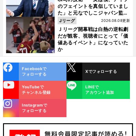
のフェイントを真似していまし
た」と元なでしこジャパン監
督・佐々木則夫
Jリーグ
2026.08.08更新
Ｊリーグ開幕戦は白熱の逆転劇
だが観客、視聴者にとって「価
値あるイベント」になっていた
か
cebo
X
Facebookで
Xでフォローする
ok
フォローする
uTube
LINE
YouTubeで
LINEで
チャンネル登録
アカウント追加
stagra
Instagramで
m
フォローする