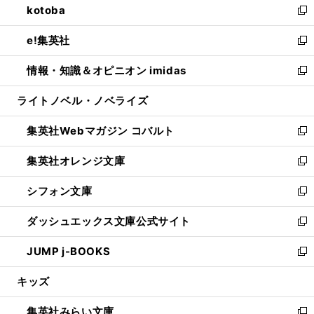
kotoba
く
で
ド
ィ
い
新
開
ウ
ン
ウ
し
e!集英社
く
で
ド
ィ
い
新
開
ウ
ン
ウ
し
情報・知識＆オピニオン imidas
く
で
ド
ィ
い
新
開
ウ
ン
ウ
し
ライトノベル・ノベライズ
く
で
ド
ィ
い
開
ウ
ン
ウ
集英社Webマガジン コバルト
く
で
ド
ィ
新
開
ウ
ン
し
集英社オレンジ文庫
く
で
ド
い
新
開
ウ
ウ
し
シフォン文庫
く
で
ィ
い
新
開
ン
ウ
し
ダッシュエックス文庫公式サイト
く
ド
ィ
い
新
ウ
ン
ウ
し
JUMP j-BOOKS
で
ド
ィ
い
新
開
ウ
ン
ウ
し
キッズ
く
で
ド
ィ
い
開
ウ
ン
ウ
集英社みらい文庫
く
で
ド
ィ