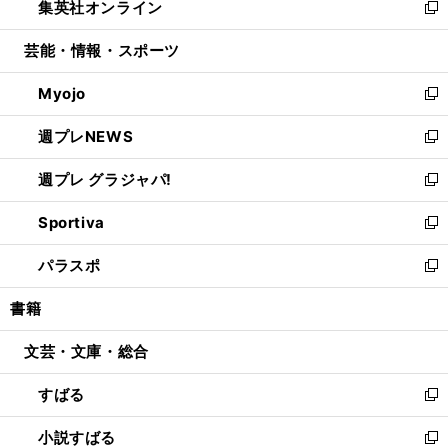
集英社オンライン
く
で
ド
ィ
い
新
開
ウ
ン
ウ
し
芸能・情報・スポーツ
く
で
ド
ィ
い
開
ウ
ン
ウ
Myojo
く
で
ド
ィ
新
開
ウ
ン
し
週プレNEWS
く
で
ド
い
新
開
ウ
ウ
し
週プレ グラジャパ!
く
で
ィ
い
新
開
ン
ウ
し
Sportiva
く
ド
ィ
い
新
ウ
ン
ウ
し
パラスポ
で
ド
ィ
い
新
開
ウ
ン
ウ
し
書籍
く
で
ド
ィ
い
開
ウ
ン
ウ
文芸・文庫・総合
く
で
ド
ィ
開
ウ
ン
すばる
く
で
ド
新
開
ウ
し
小説すばる
く
で
い
新