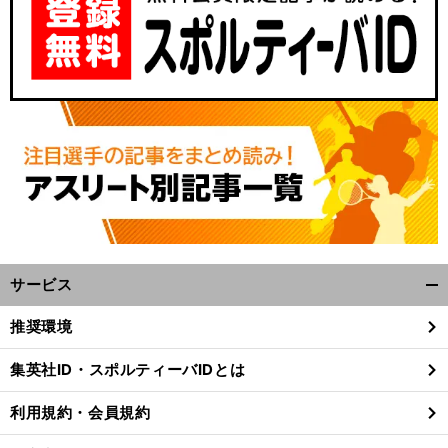
サービス
前
開
へ
く/
推奨環境
閉
じ
集英社ID・スポルティーバIDとは
る
利用規約・会員規約