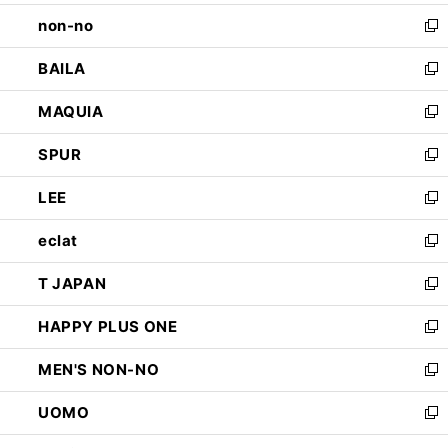
開
ウ
し
non-no
く
で
い
新
開
ウ
し
BAILA
く
ィ
い
新
ン
ウ
し
MAQUIA
ド
ィ
い
新
ウ
ン
ウ
し
SPUR
で
ド
ィ
い
新
開
ウ
ン
ウ
し
LEE
く
で
ド
ィ
い
新
開
ウ
ン
ウ
し
eclat
く
で
ド
ィ
い
新
開
ウ
ン
ウ
し
T JAPAN
く
で
ド
ィ
い
新
開
ウ
ン
ウ
し
HAPPY PLUS ONE
く
で
ド
ィ
い
新
開
ウ
ン
ウ
し
MEN'S NON-NO
く
で
ド
ィ
い
新
開
ウ
ン
ウ
し
UOMO
く
で
ド
ィ
い
新
開
ウ
ン
ウ
し