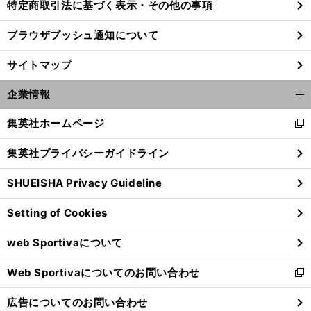
特定商取引法に基づく表示・その他の事項
ブラウザプッシュ通知について
サイトマップ
企業情報
開
く/
集英社ホームページ
新
閉
し
じ
集英社プライバシーガイドライン
い
る
ウ
SHUEISHA Privacy Guideline
ィ
ン
Setting of Cookies
ド
ウ
web Sportivaについて
で
開
Web Sportivaについてのお問い合わせ
く
新
し
広告についてのお問い合わせ
い