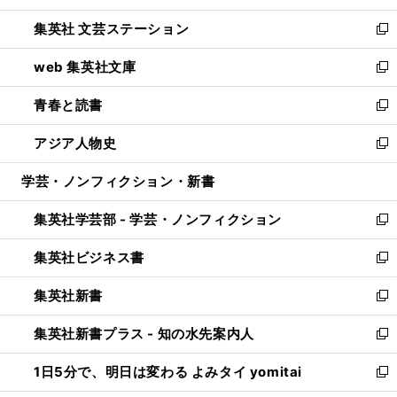
開
ウ
し
集英社 文芸ステーション
く
ィ
い
新
ン
ウ
し
web 集英社文庫
ド
ィ
い
新
ウ
ン
ウ
し
青春と読書
で
ド
ィ
い
新
開
ウ
ン
ウ
し
アジア人物史
く
で
ド
ィ
い
新
開
ウ
ン
ウ
し
学芸・ノンフィクション・新書
く
で
ド
ィ
い
開
ウ
ン
ウ
集英社学芸部 - 学芸・ノンフィクション
く
で
ド
ィ
新
開
ウ
ン
し
集英社ビジネス書
く
で
ド
い
新
開
ウ
ウ
し
集英社新書
く
で
ィ
い
新
開
ン
ウ
し
集英社新書プラス - 知の水先案内人
く
ド
ィ
い
新
ウ
ン
ウ
し
1日5分で、明日は変わる よみタイ yomitai
で
ド
ィ
い
新
開
ウ
ン
ウ
し