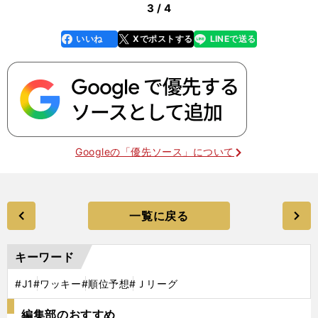
3 / 4
いいね
Xでポストする
LINEで送る
line
faceboo
x
k
Googleの「優先ソース」について
一覧に戻る
キーワード
#J1
#ワッキー
#順位予想
#Ｊリーグ
編集部のおすすめ