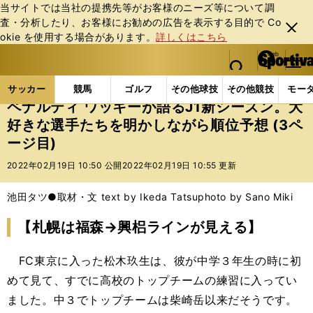
当サイトでは当社の提携先等がお客様のニーズ等について調
査・分析したり、お客様にお勧めの広告を表⽰する⽬的で Co
閉じ
okie を使⽤する場合があります。
詳しくはこちら
る
マイペ
web Sportiva (webスポルティーバ)
検索
メニュ
we
ー
サッカーの記事一覧
Jリーグ他
Jリーグ
ペナル
b
ジ
サッカー
競馬
ゴルフ
その他球技
その他競技
モー
ス
ペナルティ ワッキーが語るJ1新シーズン。大
ポ
好きな選手たちを明かしながら順位予想 (3ペ
ル
ージ目)
テ
ィ
2022年02月19日 10:50 公開
2022年02月19日 10:55 更新
ー
バ
池田タツ●取材・文 text by Ikeda Tatsu
photo by Sano Miki
【札幌は福森→興梠ラインが見える】
FC東京に入った松木玖生は、彼が中学３年生の時に初
めて見て、すでに高校のトップチームの練習に入ってい
ました。中３でトップチームは柴崎岳以来だそうです。