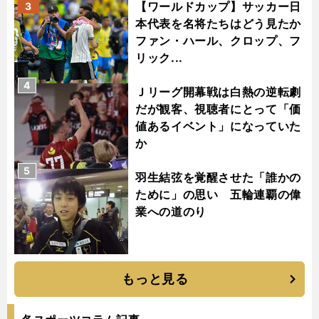
【ワールドカップ】サッカー日
3
本代表を名将たちはどう見たか
ファン・ハール、クロップ、フ
リック...
4
Ｊリーグ開幕戦は白熱の逆転劇
だが観客、視聴者にとって「価
値あるイベント」になっていた
か
5
羽生結弦を覚醒させた「誰かの
ために」の思い 五輪連覇の偉
業への道のり
もっと見る