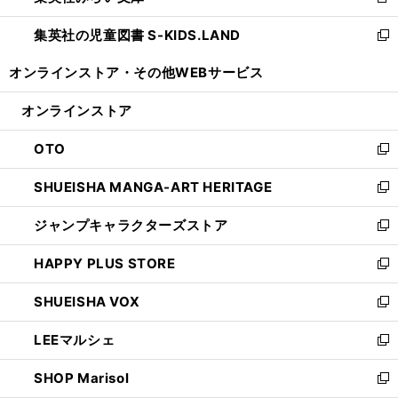
新
開
ウ
ン
し
集英社の児童図書 S-KIDS.LAND
く
で
ド
い
新
開
ウ
ウ
し
オンラインストア・
その他WEBサービス
く
で
ィ
い
開
ン
ウ
オンラインストア
く
ド
ィ
ウ
ン
OTO
で
ド
新
開
ウ
し
SHUEISHA MANGA-ART HERITAGE
く
で
い
新
開
ウ
し
ジャンプキャラクターズストア
く
ィ
い
新
ン
ウ
し
HAPPY PLUS STORE
ド
ィ
い
新
ウ
ン
ウ
し
SHUEISHA VOX
で
ド
ィ
い
新
開
ウ
ン
ウ
し
LEEマルシェ
く
で
ド
ィ
い
新
開
ウ
ン
ウ
し
SHOP Marisol
く
で
ド
ィ
い
新
開
ウ