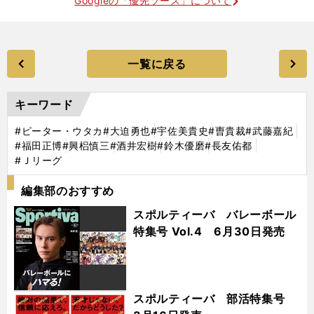
Googleの「優先ソース」について
一覧に戻る
キーワード
#ピーター・ウタカ
#大迫勇也
#宇佐美貴史
#曺貴裁
#武藤嘉紀
#福田正博
#興梠慎三
#酒井宏樹
#鈴木優磨
#長友佑都
#Ｊリーグ
編集部のおすすめ
スポルティーバ バレーボール
特集号 Vol.4 6月30日発売
スポルティーバ 部活特集号