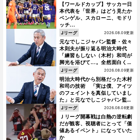
【ワールドカップ】サッカー日
本代表を「世界」はどう見たか
ベンゲル、スカローニ、モドリ
ッチ...
Jリーグ
2026.08.09更新
元なでしこジャパン監督・佐々
木則夫が振り返る明治大時代
「練習もしない（木村）和司が
脚光を浴びて...。全然面白くな
い４年間でした」
Jリーグ
2026.08.09更新
明治大時代から別格だった木村
和司の技術 「実は僕、アイツ
のフェイントを真似していまし
た」と元なでしこジャパン監
督・佐々木則夫
Jリーグ
2026.08.08更新
Ｊリーグ開幕戦は白熱の逆転劇
だが観客、視聴者にとって「価
値あるイベント」になっていた
か