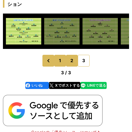
ション
1
2
3
のページへ
前
3 / 3
いいね
Xでポストする
LINEで送る
line
faceboo
x
k