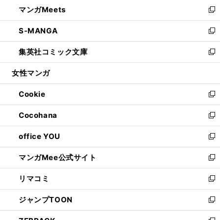
ウ
し
マンガMeets
く
で
ド
ィ
い
新
開
ウ
ン
ウ
し
S-MANGA
く
で
ド
ィ
い
新
開
ウ
ン
ウ
し
集英社コミック文庫
く
で
ド
ィ
い
新
開
ウ
ン
ウ
し
女性マンガ
く
で
ド
ィ
い
開
ウ
ン
ウ
Cookie
く
で
ド
ィ
新
開
ウ
ン
し
Cocohana
く
で
ド
い
新
開
ウ
ウ
し
office YOU
く
で
ィ
い
新
開
ン
ウ
し
マンガMee公式サイト
く
ド
ィ
い
新
ウ
ン
ウ
し
リマコミ
で
ド
ィ
い
新
開
ウ
ン
ウ
し
ジャンプTOON
く
で
ド
ィ
い
新
開
ウ
ン
ウ
し