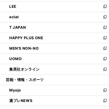
開
ウ
ン
ウ
し
LEE
く
で
ド
ィ
い
新
開
ウ
ン
ウ
し
eclat
く
で
ド
ィ
い
新
開
ウ
ン
ウ
し
T JAPAN
く
で
ド
ィ
い
新
開
ウ
ン
ウ
し
HAPPY PLUS ONE
く
で
ド
ィ
い
新
開
ウ
ン
ウ
し
MEN'S NON-NO
く
で
ド
ィ
い
新
開
ウ
ン
ウ
し
UOMO
く
で
ド
ィ
い
新
開
ウ
ン
ウ
し
集英社オンライン
く
で
ド
ィ
い
新
開
ウ
ン
ウ
し
芸能・情報・スポーツ
く
で
ド
ィ
い
開
ウ
ン
ウ
Myojo
く
で
ド
ィ
新
開
ウ
ン
し
週プレNEWS
く
で
ド
い
新
開
ウ
ウ
し