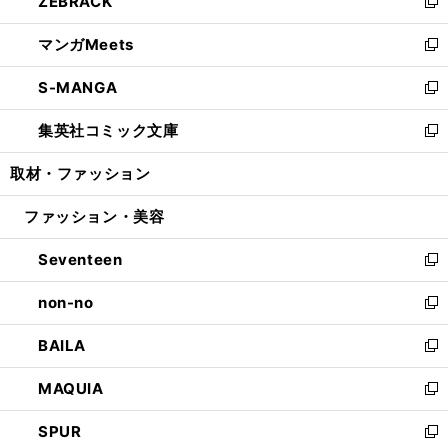
ZEBRACK
く
で
ド
ィ
い
新
開
ウ
ン
ウ
し
マンガMeets
く
で
ド
ィ
い
新
開
ウ
ン
ウ
し
S-MANGA
く
で
ド
ィ
い
新
開
ウ
ン
ウ
し
集英社コミック文庫
く
で
ド
ィ
い
新
開
ウ
ン
ウ
し
取材・ファッション
く
で
ド
ィ
い
開
ウ
ン
ウ
ファッション・美容
く
で
ド
ィ
開
ウ
ン
Seventeen
く
で
ド
新
開
ウ
し
non-no
く
で
い
新
開
ウ
し
BAILA
く
ィ
い
新
ン
ウ
し
MAQUIA
ド
ィ
い
新
ウ
ン
ウ
し
SPUR
で
ド
ィ
い
新