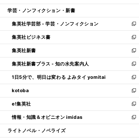
開
ウ
ン
ウ
し
学芸・ノンフィクション・新書
く
で
ド
ィ
い
開
ウ
ン
ウ
集英社学芸部 - 学芸・ノンフィクション
く
で
ド
ィ
新
開
ウ
ン
し
集英社ビジネス書
く
で
ド
い
新
開
ウ
ウ
し
集英社新書
く
で
ィ
い
新
開
ン
ウ
し
集英社新書プラス - 知の水先案内人
く
ド
ィ
い
新
ウ
ン
ウ
し
1日5分で、明日は変わる よみタイ yomitai
で
ド
ィ
い
新
開
ウ
ン
ウ
し
kotoba
く
で
ド
ィ
い
新
開
ウ
ン
ウ
し
e!集英社
く
で
ド
ィ
い
新
開
ウ
ン
ウ
し
情報・知識＆オピニオン imidas
く
で
ド
ィ
い
新
開
ウ
ン
ウ
し
ライトノベル・ノベライズ
く
で
ド
ィ
い
開
ウ
ン
ウ