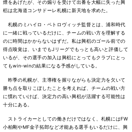
煙をあげたが、その煽りを受けて出番を大幅に失った興
梠は北海道コンサドーレ札幌に新天地を求めた。
札幌のミハイロ・ペトロヴィッチ監督とは、浦和時代
に一緒に戦っているだけに、チームの戦い方を理解する
のに時間はかからないはずだ。私は興梠のゴール前での
得点嗅覚は、いまでもJリーグでもっとも高いと評価して
いるが、その選手の加入は興梠にとってもクラブにとっ
てもwin-winの結果になる予感がしている。
昨季の札幌が、主導権を握りながらも決定力を欠いて
勝ち点を取りこぼしたことを考えれば、チームの戦い方
に慣れていけば、決定力の高い興梠が活躍する可能性は
十分にある。
ストライカーとしての働きだけではなく、札幌にはFW
小柏剛やMF金子拓郎など才能ある選手もいるだけに、興