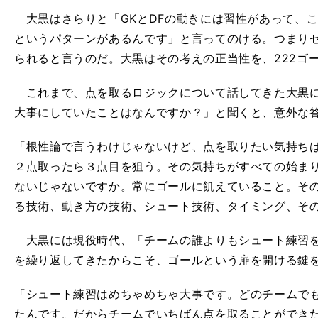
大黒はさらりと「GKとDFの動きには習性があって、
というパターンがあるんです」と言ってのける。つまり
られると言うのだ。大黒はその考えの正当性を、222ゴ
これまで、点を取るロジックについて話してきた大黒に
大事にしていたことはなんですか？」と聞くと、意外な
「根性論で言うわけじゃないけど、点を取りたい気持ち
２点取ったら３点目を狙う。その気持ちがすべての始ま
ないじゃないですか。常にゴールに飢えていること。そ
る技術、動き方の技術、シュート技術、タイミング、そ
大黒には現役時代、「チームの誰よりもシュート練習を
を繰り返してきたからこそ、ゴールという扉を開ける鍵
「シュート練習はめちゃめちゃ大事です。どのチームで
たんです。だからチームでいちばん点を取ることができ