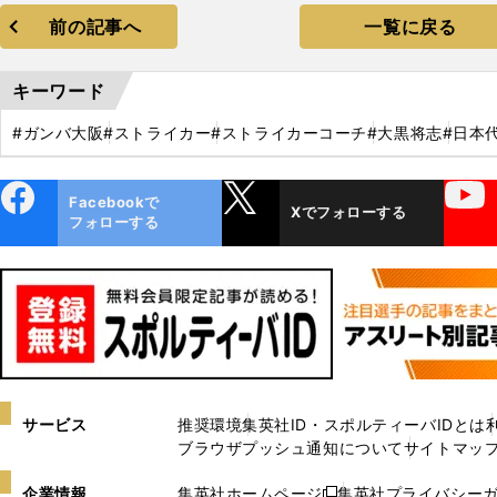
前の記事へ
一覧に戻る
キーワード
#ガンバ大阪
#ストライカー
#ストライカーコーチ
#大黒将志
#日本
ebo
X
YouTube
Facebookで
Xでフォローする
ok
フォローする
サービス
推奨環境
集英社ID・スポルティーバIDとは
ブラウザプッシュ通知について
サイトマッ
企業情報
集英社ホームページ
集英社プライバシー