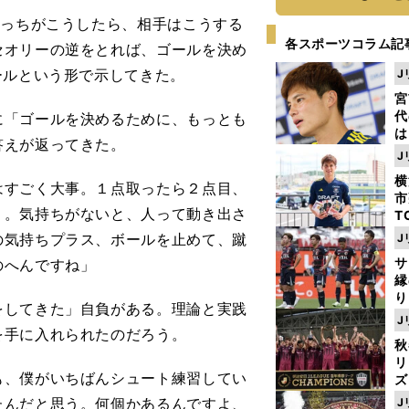
こっちがこうしたら、相手はこうする
各スポーツコラム記
セオリーの逆をとれば、ゴールを決め
ールという形で示してきた。
J
宮
代
「ゴールを決めるために、もっとも
は
答えが返ってきた。
が
J
日
横
た
はすごく大事。１点取ったら２点目、
市
り。気持ちがないと、人って動き出さ
T
K
の気持ちプラス、ボールを止めて、蹴
J
級
サ
のへんですね」
ャ
縁
り
してきた」自負がある。理論と実践
開
J
見
を手に入れられたのだろう。
秋
リ
も、僕がいちばんシュート練習してい
ズ
たんだと思う。何個かあるんですよ、
J