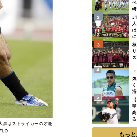
べ
崎
「
J
2
て
人
は
に
と
秋
3
リ
ズ
4
を
「
気
く
浴
5
太
【
ァ
聖
高
る
大黒はストライカーの才能
ト
FLO
く
もっと