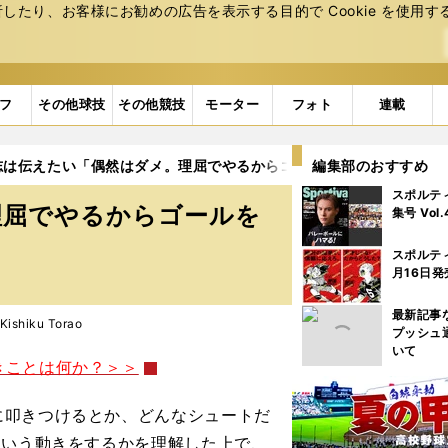
たり、お客様にお勧めの広告を表⽰する⽬的で Cookie を使⽤す
フ
その他球技
その他競技
モーター
フォト
連載
志は伝えたい「偶然はダメ。理屈でやるからゴールを決められる」
編集部のおすすめ
スポルテ
理屈でやるからゴールを
集号 Vol
スポルテ
月16日発
最新記事
shiku Torao
プッシュ
いて
きことは何か？＞＞
に叩きつけるとか、どんなシュートだ
ういう動きをするかを理解した上で、