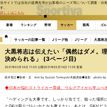
当サイトでは当社の提携先等がお客様のニーズ等について調査・分析し
web Sportiva (webスポルティーバ)
す。
詳しくはこちら
新着
ランキング
野球
サッカー
競馬
ゴル
we
サッカーの記事一覧
Jリーグ他
Jリーグ
大黒将
b
ス
大黒将志は伝えたい「偶然はダメ。
ポ
ル
決められる」 (3ページ目)
テ
2021年02月14日 11:05 公開
2021年02月14日 11:05 更新
ィ
ー
バ
鈴木智之●取材・文 text by Suzuki Tomoyuki
木鋪虎雄●撮影 photo by Ki
◆日本が悩むストライカー育成。ウルグアイから学ぶべ
「ヘディングも大事です。しっかり当てて、狙った場所
とGKは取りづらいかとかも教えたい。あとは、GKがど