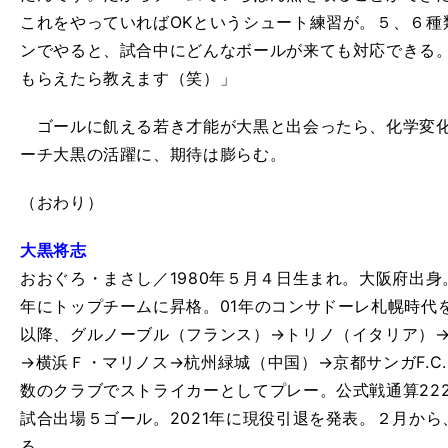
これをやっていればOKというシュート練習が。５、６種
ンでやると、試合中にどんなボールが来ても対応できる
もらえたら教えます（笑）」
ゴールに飢える若き才能が大黒と出会ったら、化学変化
ーチ大黒の活躍に、期待は膨らむ。
（おわり）
大黒将志
おおぐろ・まさし／1980年５月４日生まれ。大阪府出身
年にトップチームに昇格。01年のコンサドーレ札幌時代
以降、グルノーブル（フランス）→トリノ（イタリア）→
→横浜Ｆ・マリノス→杭州緑城（中国）→京都サンガF.C
数のクラブでストライカーとしてプレー。公式戦通算22
試合出場５ゴール。2021年に現役引退を発表。２月か
る。