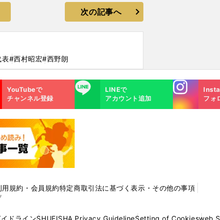
次の記事へ
代表
#西村昭宏
#西野朗
Instagra
LINE
YouTubeで
LINEで
Inst
m
チャンネル登録
アカウント追加
フォ
利用規約・会員規約
特定商取引法に基づく表示・その他の事項
プ
ガイドライン
SHUEISHA Privacy Guideline
Setting of Cookies
web 