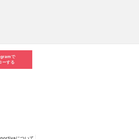
agramで
ローする
Sportivaについて