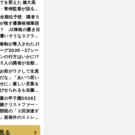
てを変えた 健大高
・青栁監督が語る
機動破壊」はこうし
1全順位予想 識者５
生まれた
が推す優勝候補筆頭
？ J2降格の憂き目
遭いそうな３クラブ
は？
春制が導入されたJ1
ーグ2026－27シー
ンの行方はいかに!?
５人の識者が全順位
大胆予想
お前がラクして生意
だな」「あいつ若い
せに」厳しい言葉を
びせられるも佐藤慎
郎が貫いた誇りとフ
夏の甲子園2026】
ンへの思い
隷クリストファー・
部陸の「２回加速す
」規格外のストレー
 それでもプロではな
大学進学を選ぶ理由
見る