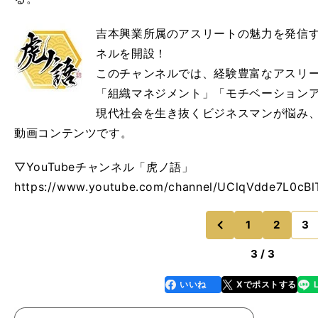
吉本興業所属のアスリートの魅力を発信すべ
ネルを開設！
このチャンネルでは、経験豊富なアスリ
「組織マネジメント」「モチベーション
現代社会を生き抜くビジネスマンが悩み、
動画コンテンツです。
▽YouTubeチャンネル「虎ノ語」
https://www.youtube.com/channel/UClqVdde7L0c
1
2
3
のページへ
前
3 / 3
いいね
Xでポストする
line
faceboo
x
k