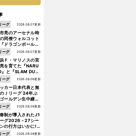
事
リーグ
2026.08.07更新
市亮のアーセナル時
の同僚ウォルコット
『ドラゴンボール』
大好き ポドルスキは
リーグ
2026.08.07更新
向小次郎に憧れてい
浜Ｆ・マリノスの宮
亮を育てた『NARU
O』と『SLAM DUN
』 中京大中京の同
リーグ
2026.08.06更新
生・木原龍一は"ジ
ッカー日本代表と無
ンプ係"だった
のＪリーグ 24年ぶ
ゴールデン生中継の
幕戦でヘタな試合は
リーグ
2026.08.06更新
せられない
春制が導入されたJ1
ーグ2026－27シー
ンの行方はいかに!?
５人の識者が全順位
リーグ
2026.08.06更新