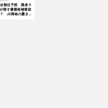
大胆予想
1全順位予想 識者５
が推す優勝候補筆頭
？ J2降格の憂き目
遭いそうな３クラブ
は？
日
。