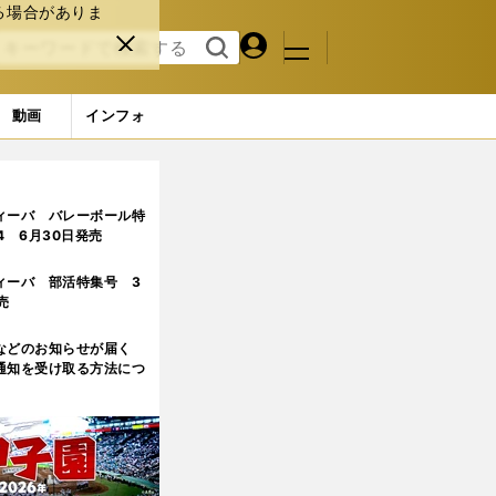
る場合がありま
マイペ
閉じ
検索
メニュ
ー
る
す
ジ
る
動画
インフォ
3ページ目
ィーバ バレーボール特
.4 6月30日発売
ィーバ 部活特集号 3
売
などのお知らせが届く
通知を受け取る方法につ