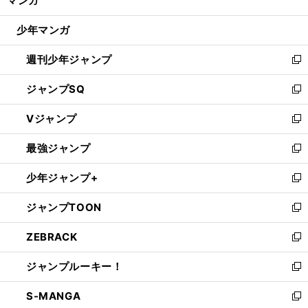
マンガ
ド
閉
ウ
】
播
」
【
サ
】
じ
ッカー日本代表
AFC
U23アジアカップ優勝のターニングポイントとなったPK戦
Ｗ杯でも万全の準備が必要だ
少年マンガ
で
る
開
週刊少年ジャンプ
く
新
し
ジャンプSQ
い
新
ウ
し
Vジャンプ
ィ
い
新
ン
ウ
し
最強ジャンプ
ド
ィ
い
新
ウ
ン
ウ
し
少年ジャンプ+
で
ド
ィ
い
新
開
ウ
ン
ウ
し
ジャンプTOON
く
で
ド
ィ
い
新
開
ウ
ン
ウ
し
ZEBRACK
く
で
ド
ィ
い
新
開
ウ
ン
ウ
し
ジャンプルーキー！
く
で
ド
ィ
い
新
開
ウ
ン
ウ
し
S-MANGA
く
で
ド
ィ
い
新