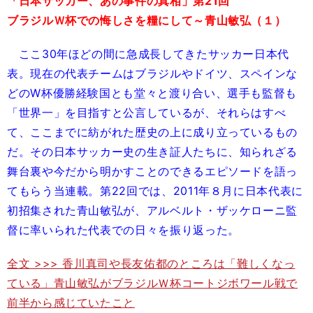
「日本サッカー、あの事件の真相」第21回
ブラジルＷ杯での悔しさを糧にして～青山敏弘（１）
ここ30年ほどの間に急成長してきたサッカー日本代
表。現在の代表チームはブラジルやドイツ、スペインな
どのW杯優勝経験国とも堂々と渡り合い、選手も監督も
「世界一」を目指すと公言しているが、それらはすべ
て、ここまでに紡がれた歴史の上に成り立っているもの
だ。その日本サッカー史の生き証人たちに、知られざる
舞台裏や今だから明かすことのできるエピソードを語っ
てもらう当連載。第22回では、2011年８月に日本代表に
初招集された青山敏弘が、アルベルト・ザッケローニ監
督に率いられた代表での日々を振り返った。
全文 >>> 香川真司や長友佑都のところは「難しくなっ
ている」青山敏弘がブラジルＷ杯コートジボワール戦で
前半から感じていたこと