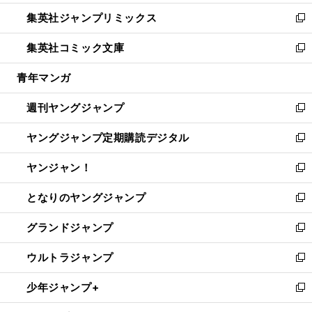
開
ウ
ン
ウ
し
集英社ジャンプリミックス
く
で
ド
ィ
い
新
開
ウ
ン
ウ
し
集英社コミック文庫
く
で
ド
ィ
い
新
開
ウ
ン
ウ
し
青年マンガ
く
で
ド
ィ
い
開
ウ
ン
ウ
週刊ヤングジャンプ
く
で
ド
ィ
新
開
ウ
ン
し
ヤングジャンプ定期購読デジタル
く
で
ド
い
新
開
ウ
ウ
し
ヤンジャン！
く
で
ィ
い
新
開
ン
ウ
し
となりのヤングジャンプ
く
ド
ィ
い
新
ウ
ン
ウ
し
グランドジャンプ
で
ド
ィ
い
新
開
ウ
ン
ウ
し
ウルトラジャンプ
く
で
ド
ィ
い
新
開
ウ
ン
ウ
し
少年ジャンプ+
く
で
ド
ィ
い
新
開
ウ
ン
ウ
し