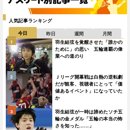
人気記事ランキング
今日
昨日
週間
月間
羽生結弦を覚醒させた「誰かの
1
ために」の思い 五輪連覇の偉
業への道のり
Ｊリーグ開幕戦は白熱の逆転劇
2
だが観客、視聴者にとって「価
値あるイベント」になっていた
か
羽生結弦が一時は諦めたソチ五
3
輪の金メダル「五輪の本当の怖
さを知った......」