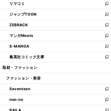
リマコミ
で
ド
ィ
い
新
開
ウ
ン
ウ
し
ジャンプTOON
く
で
ド
ィ
い
新
開
ウ
ン
ウ
し
ZEBRACK
く
で
ド
ィ
い
新
開
ウ
ン
ウ
し
マンガMeets
く
で
ド
ィ
い
新
開
ウ
ン
ウ
し
S-MANGA
く
で
ド
ィ
い
新
開
ウ
ン
ウ
し
集英社コミック文庫
く
で
ド
ィ
い
新
開
ウ
ン
ウ
し
取材・ファッション
く
で
ド
ィ
い
開
ウ
ン
ウ
ファッション・美容
く
で
ド
ィ
開
ウ
ン
Seventeen
く
で
ド
新
開
ウ
し
non-no
く
で
い
新
開
ウ
し
BAILA
く
ィ
い