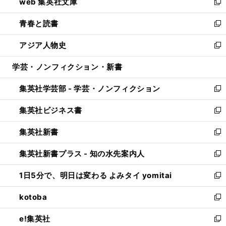
web 集英社文庫
ド
ィ
い
新
ウ
ン
ウ
し
青春と読書
で
ド
ィ
い
新
開
ウ
ン
ウ
し
アジア人物史
く
で
ド
ィ
い
新
開
ウ
ン
ウ
し
学芸・ノンフィクション・新書
く
で
ド
ィ
い
開
ウ
ン
ウ
集英社学芸部 - 学芸・ノンフィクション
く
で
ド
ィ
新
開
ウ
ン
し
集英社ビジネス書
く
で
ド
い
新
開
ウ
ウ
し
集英社新書
く
で
ィ
い
新
開
ン
ウ
し
集英社新書プラス - 知の水先案内人
く
ド
ィ
い
新
ウ
ン
ウ
し
1日5分で、明日は変わる よみタイ yomitai
で
ド
ィ
い
新
開
ウ
ン
ウ
し
kotoba
く
で
ド
ィ
い
新
開
ウ
ン
ウ
し
e!集英社
く
で
ド
ィ
い
新