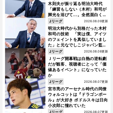
木則夫が振り返る明治大時代
「練習もしない（木村）和司が
脚光を浴びて...。全然面白くな
い４年間でした」
Jリーグ
2026.08.09更新
明治大時代から別格だった木村
和司の技術 「実は僕、アイツ
のフェイントを真似していまし
た」と元なでしこジャパン監
督・佐々木則夫
Jリーグ
2026.08.08更新
Ｊリーグ開幕戦は白熱の逆転劇
だが観客、視聴者にとって「価
値あるイベント」になっていた
か
Jリーグ
2026.08.07更新
宮市亮のアーセナル時代の同僚
ウォルコットは『ドラゴンボー
ル』が大好き ポドルスキは日向
小次郎に憧れていた
Jリーグ
2026.08.07更新