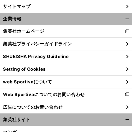
サイトマップ
企業情報
開
く/
集英社ホームページ
新
閉
し
じ
集英社プライバシーガイドライン
い
る
ウ
SHUEISHA Privacy Guideline
ィ
ン
Setting of Cookies
ド
ウ
web Sportivaについて
で
開
Web Sportivaについてのお問い合わせ
く
新
し
広告についてのお問い合わせ
い
ウ
集英社サイト
ィ
開
ン
く/