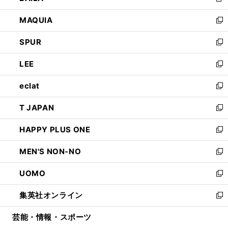
新
ン
ウ
し
MAQUIA
ド
ィ
い
新
ウ
ン
ウ
し
SPUR
で
ド
ィ
い
新
開
ウ
ン
ウ
し
LEE
く
で
ド
ィ
い
新
開
ウ
ン
ウ
し
eclat
く
で
ド
ィ
い
新
開
ウ
ン
ウ
し
T JAPAN
く
で
ド
ィ
い
新
開
ウ
ン
ウ
し
HAPPY PLUS ONE
く
で
ド
ィ
い
新
開
ウ
ン
ウ
し
MEN'S NON-NO
く
で
ド
ィ
い
新
開
ウ
ン
ウ
し
UOMO
く
で
ド
ィ
い
新
開
ウ
ン
ウ
し
集英社オンライン
く
で
ド
ィ
い
新
開
ウ
ン
ウ
し
芸能・情報・スポーツ
く
で
ド
ィ
い
開