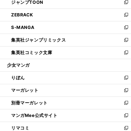
ジャンプTOON
く
で
ド
ィ
い
新
開
ウ
ン
ウ
し
ZEBRACK
く
で
ド
ィ
い
新
開
ウ
ン
ウ
し
S-MANGA
く
で
ド
ィ
い
新
開
ウ
ン
ウ
し
集英社ジャンプリミックス
く
で
ド
ィ
い
新
開
ウ
ン
ウ
し
集英社コミック文庫
く
で
ド
ィ
い
新
開
ウ
ン
ウ
し
少女マンガ
く
で
ド
ィ
い
開
ウ
ン
ウ
りぼん
く
で
ド
ィ
新
開
ウ
ン
し
マーガレット
く
で
ド
い
新
開
ウ
ウ
し
別冊マーガレット
く
で
ィ
い
新
開
ン
ウ
し
マンガMee公式サイト
く
ド
ィ
い
新
ウ
ン
ウ
し
リマコミ
で
ド
ィ
い
新