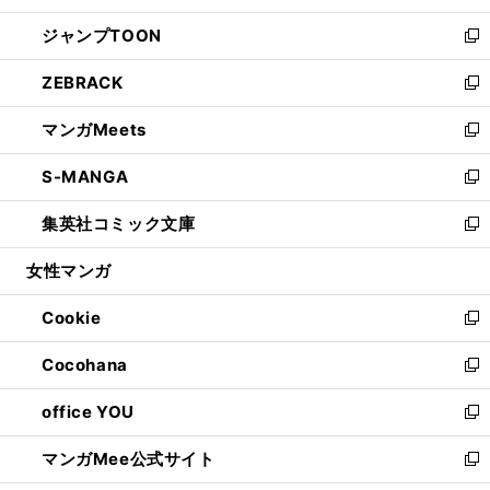
開
ウ
ン
ウ
し
ジャンプTOON
く
で
ド
ィ
い
新
開
ウ
ン
ウ
し
ZEBRACK
く
で
ド
ィ
い
新
開
ウ
ン
ウ
し
マンガMeets
く
で
ド
ィ
い
新
開
ウ
ン
ウ
し
S-MANGA
く
で
ド
ィ
い
新
開
ウ
ン
ウ
し
集英社コミック文庫
く
で
ド
ィ
い
新
開
ウ
ン
ウ
し
女性マンガ
く
で
ド
ィ
い
開
ウ
ン
ウ
Cookie
く
で
ド
ィ
新
開
ウ
ン
し
Cocohana
く
で
ド
い
新
開
ウ
ウ
し
office YOU
く
で
ィ
い
新
開
ン
ウ
し
マンガMee公式サイト
く
ド
ィ
い
新
ウ
ン
ウ
し