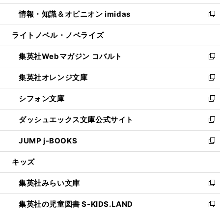
開
ウ
ン
ウ
し
情報・知識＆オピニオン imidas
く
で
ド
ィ
い
新
開
ウ
ン
ウ
し
ライトノベル・ノベライズ
く
で
ド
ィ
い
開
ウ
ン
ウ
集英社Webマガジン コバルト
く
で
ド
ィ
新
開
ウ
ン
し
集英社オレンジ文庫
く
で
ド
い
新
開
ウ
ウ
し
シフォン文庫
く
で
ィ
い
新
開
ン
ウ
し
ダッシュエックス文庫公式サイト
く
ド
ィ
い
新
ウ
ン
ウ
し
JUMP j-BOOKS
で
ド
ィ
い
新
開
ウ
ン
ウ
し
キッズ
く
で
ド
ィ
い
開
ウ
ン
ウ
集英社みらい文庫
く
で
ド
ィ
新
開
ウ
ン
し
集英社の児童図書 S-KIDS.LAND
く
で
ド
い
新
開
ウ
ウ
し