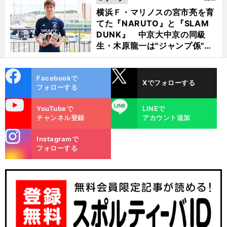
横浜Ｆ・マリノスの宮市亮を育
てた『NARUTO』と『SLAM
DUNK』 中京大中京の同級
生・木原龍一は"ジャンプ係"だ
った
cebo
X
Facebookで
Xでフォローする
ok
フォローする
uTube
LINE
YouTubeで
LINEで
チャンネル登録
アカウント追加
stagra
Instagramで
m
フォローする