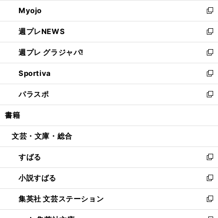
ウ
ン
ウ
Myojo
く
で
ド
ィ
新
開
ウ
ン
し
週プレNEWS
く
で
ド
い
新
開
ウ
ウ
し
週プレ グラジャパ!
く
で
ィ
い
新
開
ン
ウ
し
Sportiva
く
ド
ィ
い
新
ウ
ン
ウ
し
パラスポ
で
ド
ィ
い
新
開
ウ
ン
ウ
し
書籍
く
で
ド
ィ
い
開
ウ
ン
ウ
文芸・文庫・総合
く
で
ド
ィ
開
ウ
ン
すばる
く
で
ド
新
開
ウ
し
小説すばる
く
で
い
新
開
ウ
し
集英社 文芸ステーション
く
ィ
い
新
ン
ウ
し