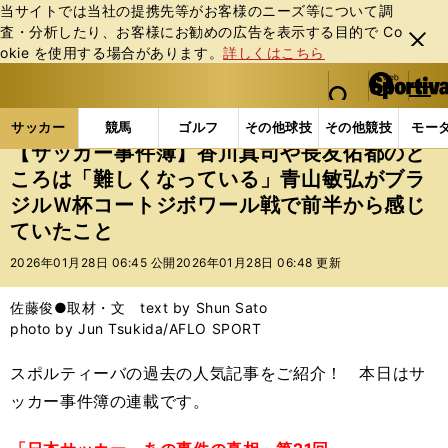
当サイトでは当社の提携先等がお客様のニーズ等について調
査・分析したり、お客様にお勧めの広告を表⽰する⽬的で Co
閉じ
okie を使⽤する場合があります。
詳しくはこちら
る
マイペ
web Sportiva (webスポルティーバ)
検索
メニュ
we
ー
サッカーの記事一覧
サッカー代表
日本代表
【
b
ジ
サッカー
競馬
ゴルフ
その他球技
その他競技
モー
ス
【サッカー事件簿】香川真司や長友佑都のと
ポ
ころは「難しくなっている」青山敏弘がブラ
ル
ジルＷ杯コートジボワール戦で前半から感じ
テ
ィ
ていたこと
ー
2026年01月28日 06:45 公開
2026年01月28日 06:48 更新
バ
佐藤俊●取材・文 text by Shun Sato
photo by Jun Tsukida/AFLO SPORT
スポルティーバの過去の人気記事をご紹介！ 本日はサ
ッカー事件簿の連載です。