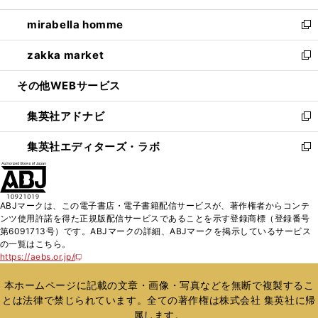
開
ウ
ン
ウ
し
mirabella homme
く
で
ド
ィ
い
新
開
ウ
ン
ウ
し
zakka market
く
で
ド
ィ
い
新
開
ウ
ン
ウ
し
その他WEBサービス
く
で
ド
ィ
い
開
ウ
ン
ウ
集英社アドナビ
く
で
ド
ィ
新
開
ウ
ン
し
集英社エディターズ・ラボ
く
で
ド
い
新
開
ウ
ウ
し
く
で
ィ
い
開
ン
ウ
ABJマークは、この電子書店・電子書籍配信サービスが、著作権者からコンテ
く
ド
ィ
ンツ使用許諾を得た正規版配信サービスであることを示す登録商標（登録番号
ウ
ン
第6091713号）です。ABJマークの詳細、ABJマークを掲示しているサービス
で
ド
の一覧はこちら。
開
ウ
https://aebs.or.jp/
新
く
で
し
い
開
本ホームページに記載の文章・画像・写真などを無断で複製するこ
ウ
く
とは法律で禁じられています。全ての著作権は株式会社 集英社に帰
ィ
属します。
ン