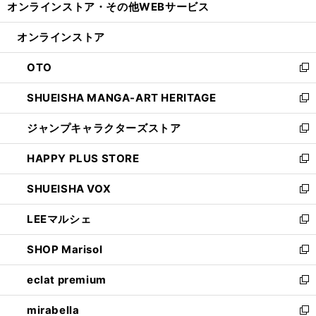
オンラインストア・
その他WEBサービス
く
で
ィ
い
開
ン
ウ
オンラインストア
く
ド
ィ
ウ
ン
OTO
で
ド
新
開
ウ
し
SHUEISHA MANGA-ART HERITAGE
く
で
い
新
開
ウ
し
ジャンプキャラクターズストア
く
ィ
い
新
ン
ウ
し
HAPPY PLUS STORE
ド
ィ
い
新
ウ
ン
ウ
し
SHUEISHA VOX
で
ド
ィ
い
新
開
ウ
ン
ウ
し
LEEマルシェ
く
で
ド
ィ
い
新
開
ウ
ン
ウ
し
SHOP Marisol
く
で
ド
ィ
い
新
開
ウ
ン
ウ
し
eclat premium
く
で
ド
ィ
い
新
開
ウ
ン
ウ
し
mirabella
く
で
ド
ィ
い
新