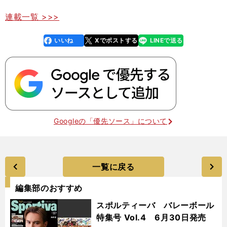
連載一覧 >>>
いいね
Xでポストする
LINEで送る
line
faceboo
x
k
Googleの「優先ソース」について
一覧に戻る
編集部のおすすめ
スポルティーバ バレーボール
特集号 Vol.4 6月30日発売