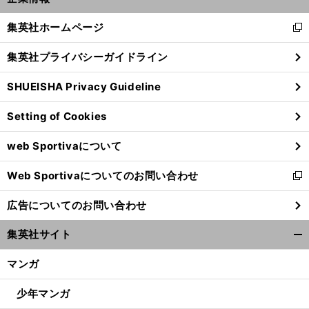
開
へ
く/
集英社ホームページ
新
閉
し
じ
集英社プライバシーガイドライン
い
る
ウ
SHUEISHA Privacy Guideline
ィ
ン
Setting of Cookies
ド
ウ
web Sportivaについて
で
開
Web Sportivaについてのお問い合わせ
く
新
し
広告についてのお問い合わせ
い
ウ
集英社サイト
ィ
開
ン
く/
マンガ
ド
閉
ウ
じ
少年マンガ
で
る
開