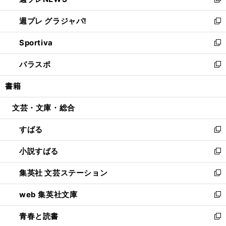
い
新
開
ウ
ウ
し
週プレ グラジャパ!
く
で
ィ
い
新
開
ン
ウ
し
Sportiva
く
ド
ィ
い
新
ウ
ン
ウ
し
パラスポ
で
ド
ィ
い
新
開
ウ
ン
ウ
し
書籍
く
で
ド
ィ
い
開
ウ
ン
ウ
文芸・文庫・総合
く
で
ド
ィ
開
ウ
ン
すばる
く
で
ド
新
開
ウ
し
小説すばる
く
で
い
新
開
ウ
し
集英社 文芸ステーション
く
ィ
い
新
ン
ウ
し
web 集英社文庫
ド
ィ
い
新
ウ
ン
ウ
し
青春と読書
で
ド
ィ
い
新