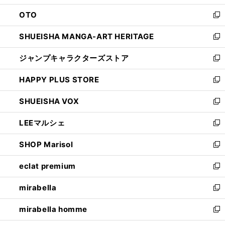
ウ
ン
OTO
で
ド
新
開
ウ
し
SHUEISHA MANGA-ART HERITAGE
く
で
い
新
開
ウ
し
ジャンプキャラクターズストア
く
ィ
い
新
ン
ウ
し
HAPPY PLUS STORE
ド
ィ
い
新
ウ
ン
ウ
し
SHUEISHA VOX
で
ド
ィ
い
新
開
ウ
ン
ウ
し
LEEマルシェ
く
で
ド
ィ
い
新
開
ウ
ン
ウ
し
SHOP Marisol
く
で
ド
ィ
い
新
開
ウ
ン
ウ
し
eclat premium
く
で
ド
ィ
い
新
開
ウ
ン
ウ
し
mirabella
く
で
ド
ィ
い
新
開
ウ
ン
ウ
し
mirabella homme
く
で
ド
ィ
い
新
開
ウ
ン
ウ
し