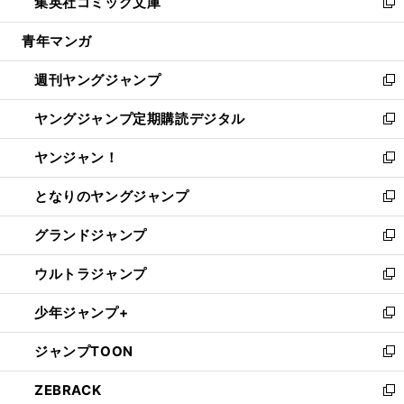
集英社コミック文庫
く
で
ド
ィ
い
新
開
ウ
ン
ウ
し
青年マンガ
く
で
ド
ィ
い
開
ウ
ン
ウ
週刊ヤングジャンプ
く
で
ド
ィ
新
開
ウ
ン
し
ヤングジャンプ定期購読デジタル
く
で
ド
い
新
開
ウ
ウ
し
ヤンジャン！
く
で
ィ
い
新
開
ン
ウ
し
となりのヤングジャンプ
く
ド
ィ
い
新
ウ
ン
ウ
し
グランドジャンプ
で
ド
ィ
い
新
開
ウ
ン
ウ
し
ウルトラジャンプ
く
で
ド
ィ
い
新
開
ウ
ン
ウ
し
少年ジャンプ+
く
で
ド
ィ
い
新
開
ウ
ン
ウ
し
ジャンプTOON
く
で
ド
ィ
い
新
開
ウ
ン
ウ
し
ZEBRACK
く
で
ド
ィ
い
新