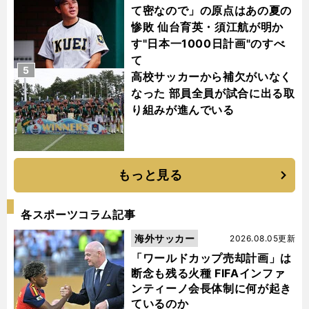
て密なので」の原点はあの夏の
惨敗 仙台育英・須江航が明か
す"日本一1000日計画"のすべ
て
5
高校サッカーから補欠がいなく
なった 部員全員が試合に出る取
り組みが進んでいる
もっと見る
各スポーツコラム記事
海外サッカー
2026.08.05更新
「ワールドカップ売却計画」は
断念も残る火種 FIFAインファ
ンティーノ会長体制に何が起き
ているのか