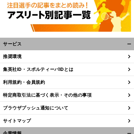
サービス
開
く/
推奨環境
閉
じ
集英社ID・スポルティーバIDとは
る
利用規約・会員規約
特定商取引法に基づく表示・その他の事項
ブラウザプッシュ通知について
サイトマップ
・
。
企業情報
前