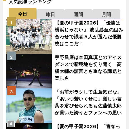
人気記事ランキング
今日
昨日
週間
月間
【夏の甲子園2026】「優勝は
1
横浜じゃない」 波乱必至の組み
合わせで識者５人が選んだ優勝
校はここだ！
宇野昌磨は本田真凜とのアイス
2
ダンスで新境地を切り開く 高
橋大輔の証言とも重なる課題と
楽しさ
「お前がラクして生意気だな」
3
「あいつ若いくせに」厳しい言
葉を浴びせられるも佐藤慎太郎
が貫いた誇りとファンへの思い
4
【夏の甲子園2026】「青春っ