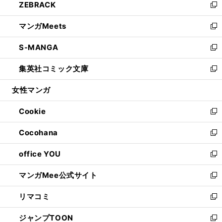
ZEBRACK
く
で
ド
ィ
い
新
開
ウ
ン
ウ
し
マンガMeets
く
で
ド
ィ
い
新
開
ウ
ン
ウ
し
S-MANGA
く
で
ド
ィ
い
新
開
ウ
ン
ウ
し
集英社コミック文庫
く
で
ド
ィ
い
新
開
ウ
ン
ウ
し
女性マンガ
く
で
ド
ィ
い
開
ウ
ン
ウ
Cookie
く
で
ド
ィ
新
開
ウ
ン
し
Cocohana
く
で
ド
い
新
開
ウ
ウ
し
office YOU
く
で
ィ
い
新
開
ン
ウ
し
マンガMee公式サイト
く
ド
ィ
い
新
ウ
ン
ウ
し
リマコミ
で
ド
ィ
い
新
開
ウ
ン
ウ
し
ジャンプTOON
く
で
ド
ィ
い
新