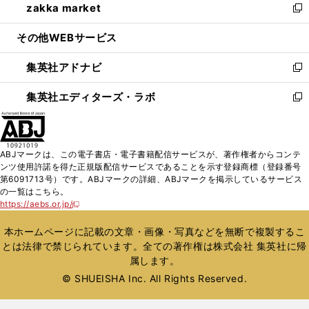
zakka market
く
で
ド
ィ
い
新
開
ウ
ン
ウ
し
その他WEBサービス
く
で
ド
ィ
い
開
ウ
ン
ウ
集英社アドナビ
く
で
ド
ィ
新
開
ウ
ン
し
集英社エディターズ・ラボ
く
で
ド
い
新
開
ウ
ウ
し
く
で
ィ
い
開
ン
ウ
ABJマークは、この電子書店・電子書籍配信サービスが、著作権者からコンテ
く
ド
ィ
ンツ使用許諾を得た正規版配信サービスであることを示す登録商標（登録番号
ウ
ン
第6091713号）です。ABJマークの詳細、ABJマークを掲示しているサービス
で
ド
の一覧はこちら。
開
ウ
https://aebs.or.jp/
新
く
で
し
い
開
本ホームページに記載の文章・画像・写真などを無断で複製するこ
ウ
く
とは法律で禁じられています。全ての著作権は株式会社 集英社に帰
ィ
属します。
ン
ド
© SHUEISHA Inc. All Rights Reserved.
ウ
で
開