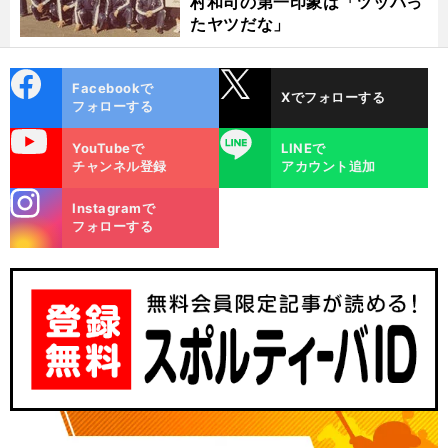
村和司の第一印象は「ツッパっ
たヤツだな」
cebo
X
Facebookで
Xでフォローする
ok
フォローする
uTube
LINE
YouTubeで
LINEで
チャンネル登録
アカウント追加
stagra
Instagramで
m
フォローする