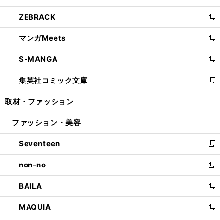
開
ウ
ン
ウ
し
ZEBRACK
く
で
ド
ィ
い
新
開
ウ
ン
ウ
し
マンガMeets
く
で
ド
ィ
い
新
開
ウ
ン
ウ
し
S-MANGA
く
で
ド
ィ
い
新
開
ウ
ン
ウ
し
集英社コミック文庫
く
で
ド
ィ
い
新
開
ウ
ン
ウ
し
取材・ファッション
く
で
ド
ィ
い
開
ウ
ン
ウ
ファッション・美容
く
で
ド
ィ
開
ウ
ン
Seventeen
く
で
ド
新
開
ウ
し
non-no
く
で
い
新
開
ウ
し
BAILA
く
ィ
い
新
ン
ウ
し
MAQUIA
ド
ィ
い
新
ウ
ン
ウ
し