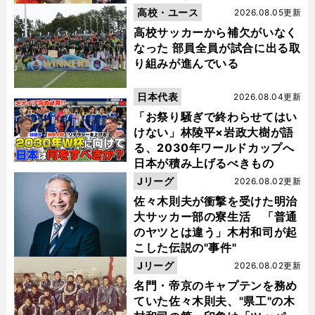
高校・ユース
2026.08.05更新
高校サッカーから補欠がいなく
なった 部員全員が試合に出る取
り組みが進んでいる
日本代表
2026.08.04更新
「お祭り騒ぎで終わらせてはい
けない」林陵平×岩政大樹が語
る、2030年ワールドカップへ
日本が積み上げるべきもの
Jリーグ
2026.08.02更新
佐々木則夫が衝撃を受けた明治
大サッカー部の寮生活 「普通
のヤツとは違う」木村和司が起
こした伝説の"事件"
Jリーグ
2026.08.02更新
名門・帝京のキャプテンを務め
ていた佐々木則夫、"県工"の木