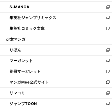
開
ウ
ン
ウ
し
S-MANGA
く
で
ド
ィ
い
新
開
ウ
ン
ウ
し
集英社ジャンプリミックス
く
で
ド
ィ
い
新
開
ウ
ン
ウ
し
集英社コミック文庫
く
で
ド
ィ
い
新
開
ウ
ン
ウ
し
少女マンガ
く
で
ド
ィ
い
開
ウ
ン
ウ
りぼん
く
で
ド
ィ
新
開
ウ
ン
し
マーガレット
く
で
ド
い
新
開
ウ
ウ
し
別冊マーガレット
く
で
ィ
い
新
開
ン
ウ
し
マンガMee公式サイト
く
ド
ィ
い
新
ウ
ン
ウ
し
リマコミ
で
ド
ィ
い
新
開
ウ
ン
ウ
し
ジャンプTOON
く
で
ド
ィ
い
新
開
ウ
ン
ウ
し