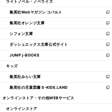
ライトノベル・ノベライズ
く
で
ド
ィ
い
開
ウ
ン
ウ
集英社Webマガジン コバルト
く
で
ド
ィ
新
開
ウ
ン
し
集英社オレンジ文庫
く
で
ド
い
新
開
ウ
ウ
し
シフォン文庫
く
で
ィ
い
新
開
ン
ウ
し
ダッシュエックス文庫公式サイト
く
ド
ィ
い
新
ウ
ン
ウ
し
JUMP j-BOOKS
で
ド
ィ
い
新
開
ウ
ン
ウ
し
キッズ
く
で
ド
ィ
い
開
ウ
ン
ウ
集英社みらい文庫
く
で
ド
ィ
新
開
ウ
ン
し
集英社の児童図書 S-KIDS.LAND
く
で
ド
い
新
開
ウ
ウ
し
オンラインストア・
その他WEBサービス
く
で
ィ
い
開
ン
ウ
オンラインストア
く
ド
ィ