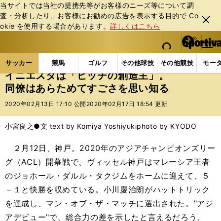
当サイトでは当社の提携先等がお客様のニーズ等について調
査・分析したり、お客様にお勧めの広告を表⽰する⽬的で Co
閉じ
okie を使⽤する場合があります。
詳しくはこちら
る
マイペ
web Sportiva (webスポルティーバ)
検索
メニュ
we
ー
サッカーの記事一覧
Jリーグ他
Jリーグ
イニエ
b
ジ
サッカー
競馬
ゴルフ
その他球技
その他競技
モー
ス
イニエスタは「ピッチの創造主」。
ポ
同僚はあらためてすごさを思い知る
ル
テ
2020年02月13日 17:10 公開
2020年02月17日 18:54 更新
ィ
ー
小宮良之●文 text by Komiya Yoshiyuki
photo by KYODO
バ
２月12日、神戸。2020年のアジアチャンピオンズリー
グ（ACL）開幕戦で、ヴィッセル神戸はマレーシア王者
のジョホール・ダルル・タクジムをホームに迎えて、５
－１と快勝を収めている。小川慶治朗がハットトリック
を達成し、マン・オブ・ザ・マッチに選出された。"アジ
アデビュー"で、総合力の差を示したと言えるだろう。