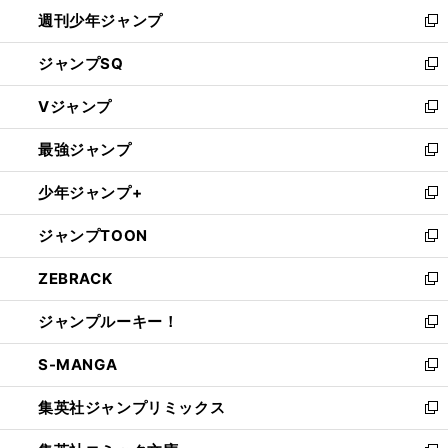
週刊少年ジャンプ
く
新
し
ジャンプSQ
い
新
ウ
し
Vジャンプ
ィ
い
新
ン
ウ
し
最強ジャンプ
ド
ィ
い
新
ウ
ン
ウ
し
少年ジャンプ+
で
ド
ィ
い
新
開
ウ
ン
ウ
し
ジャンプTOON
く
で
ド
ィ
い
新
開
ウ
ン
ウ
し
ZEBRACK
く
で
ド
ィ
い
新
開
ウ
ン
ウ
し
ジャンプルーキー！
く
で
ド
ィ
い
新
開
ウ
ン
ウ
し
S-MANGA
く
で
ド
ィ
い
新
開
ウ
ン
ウ
し
集英社ジャンプリミックス
く
で
ド
ィ
い
新
開
ウ
ン
ウ
し