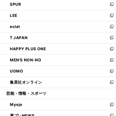
SPUR
で
ド
ィ
い
新
開
ウ
ン
ウ
し
LEE
く
で
ド
ィ
い
新
開
ウ
ン
ウ
し
eclat
く
で
ド
ィ
い
新
開
ウ
ン
ウ
し
T JAPAN
く
で
ド
ィ
い
新
開
ウ
ン
ウ
し
HAPPY PLUS ONE
く
で
ド
ィ
い
新
開
ウ
ン
ウ
し
MEN'S NON-NO
く
で
ド
ィ
い
新
開
ウ
ン
ウ
し
UOMO
く
で
ド
ィ
い
新
開
ウ
ン
ウ
し
集英社オンライン
く
で
ド
ィ
い
新
開
ウ
ン
ウ
し
芸能・情報・スポーツ
く
で
ド
ィ
い
開
ウ
ン
ウ
Myojo
く
で
ド
ィ
新
開
ウ
ン
し
週プレNEWS
く
で
ド