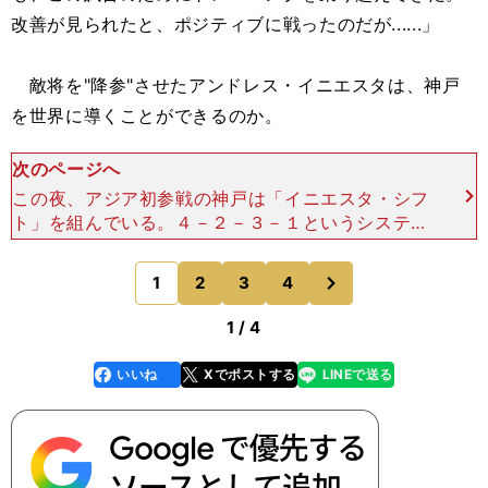
改善が見られたと、ポジティブに戦ったのだが......」
敵将を"降参"させたアンドレス・イニエスタは、神戸
を世界に導くことができるのか。
次のページへ
この夜、アジア初参戦の神戸は「イニエスタ・シフ
ト」を組んでいる。４－２－３－１というシステム
表記よりも、イニエスタはもっと自由を与えられ、
独立したプレーを許されていた。全体的に前がかり
次
1
2
3
4
のページへ
で、４－２－１－
1 / 4
いいね
Xでポストする
LINEで送る
line
faceboo
x
k