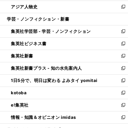
開
ウ
ン
ウ
し
アジア人物史
く
で
ド
ィ
い
新
開
ウ
ン
ウ
し
学芸・ノンフィクション・新書
く
で
ド
ィ
い
開
ウ
ン
ウ
集英社学芸部 - 学芸・ノンフィクション
く
で
ド
ィ
新
開
ウ
ン
し
集英社ビジネス書
く
で
ド
い
新
開
ウ
ウ
し
集英社新書
く
で
ィ
い
新
開
ン
ウ
し
集英社新書プラス - 知の水先案内人
く
ド
ィ
い
新
ウ
ン
ウ
し
1日5分で、明日は変わる よみタイ yomitai
で
ド
ィ
い
新
開
ウ
ン
ウ
し
kotoba
く
で
ド
ィ
い
新
開
ウ
ン
ウ
し
e!集英社
く
で
ド
ィ
い
新
開
ウ
ン
ウ
し
情報・知識＆オピニオン imidas
く
で
ド
ィ
い
新
開
ウ
ン
ウ
し