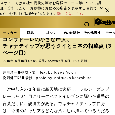
当サイトでは当社の提携先等がお客様のニーズ等について調
査・分析したり、お客様にお勧めの広告を表⽰する⽬的で Co
閉じ
okie を使⽤する場合があります。
詳しくはこちら
る
マイペ
web Sportiva (webスポルティーバ)
検索
メニュ
we
ー
サッカーの記事一覧
Jリーグ他
Jリーグ
コンサ
b
ジ
サッカー
競馬
ゴルフ
その他球技
その他競技
モー
ス
コンサドーレの小さな巨人、
ポ
チャナティップが思うタイと日本の相違点 (3
ル
ページ目)
テ
ィ
2019年10月19日 06:00 公開
2020年06月16日 11:04 更新
ー
バ
井川洋一●構成・文 text by Igawa Yoichi
松岡健三郎●撮影 photo by Matsuoka Kenzaburo
途中加入の１年目に新天地に適応し、フルシーズンプ
レーした２年目にリーグベストイレブンに輝いた選手の
言葉だけに、説得力がある。ではチャナティップ自身
は、今後のキャリアをどんな風に思い描いているのだろ