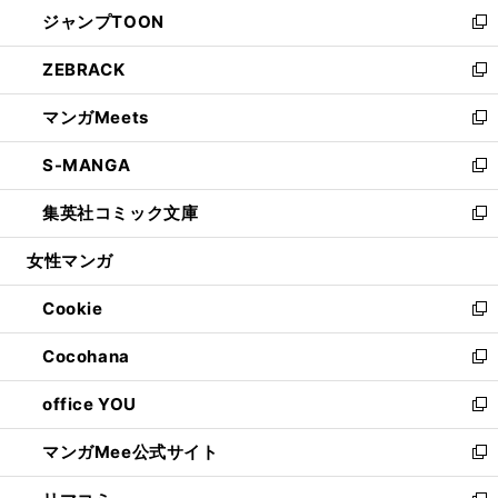
ウ
し
ジャンプTOON
く
で
ド
ィ
い
新
開
ウ
ン
ウ
し
ZEBRACK
く
で
ド
ィ
い
新
開
ウ
ン
ウ
し
マンガMeets
く
で
ド
ィ
い
新
開
ウ
ン
ウ
し
S-MANGA
く
で
ド
ィ
い
新
開
ウ
ン
ウ
し
集英社コミック文庫
く
で
ド
ィ
い
新
開
ウ
ン
ウ
し
女性マンガ
く
で
ド
ィ
い
開
ウ
ン
ウ
Cookie
く
で
ド
ィ
新
開
ウ
ン
し
Cocohana
く
で
ド
い
新
開
ウ
ウ
し
office YOU
く
で
ィ
い
新
開
ン
ウ
し
マンガMee公式サイト
く
ド
ィ
い
新
ウ
ン
ウ
し