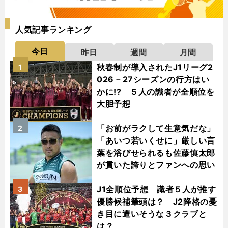
人気記事ランキング
今日
昨日
週間
月間
秋春制が導入されたJ1リーグ2
1
026－27シーズンの行方はい
かに!? ５人の識者が全順位を
大胆予想
「お前がラクして生意気だな」
2
「あいつ若いくせに」厳しい言
葉を浴びせられるも佐藤慎太郎
が貫いた誇りとファンへの思い
J1全順位予想 識者５人が推す
3
優勝候補筆頭は？ J2降格の憂
き目に遭いそうな３クラブと
は？