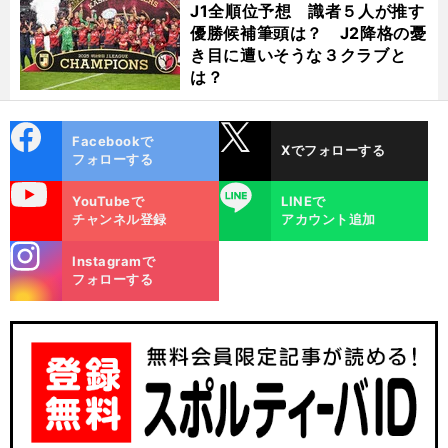
J1全順位予想 識者５人が推す
優勝候補筆頭は？ J2降格の憂
き目に遭いそうな３クラブと
は？
cebo
X
Facebookで
Xでフォローする
ok
フォローする
uTube
LINE
YouTubeで
LINEで
チャンネル登録
アカウント追加
stagra
Instagramで
m
フォローする