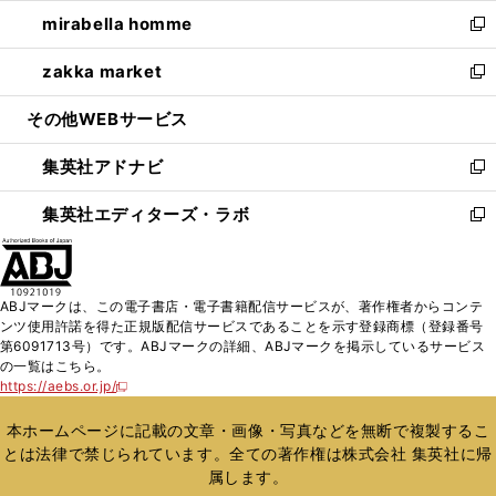
ウ
ン
ウ
し
mirabella homme
く
で
ド
ィ
い
新
開
ウ
ン
ウ
し
zakka market
く
で
ド
ィ
い
新
開
ウ
ン
ウ
し
その他WEBサービス
く
で
ド
ィ
い
開
ウ
ン
ウ
集英社アドナビ
く
で
ド
ィ
新
開
ウ
ン
し
集英社エディターズ・ラボ
く
で
ド
い
新
開
ウ
ウ
し
く
で
ィ
い
開
ン
ウ
ABJマークは、この電子書店・電子書籍配信サービスが、著作権者からコンテ
く
ド
ィ
ンツ使用許諾を得た正規版配信サービスであることを示す登録商標（登録番号
ウ
ン
第6091713号）です。ABJマークの詳細、ABJマークを掲示しているサービス
で
ド
の一覧はこちら。
開
ウ
https://aebs.or.jp/
新
く
で
し
い
開
本ホームページに記載の文章・画像・写真などを無断で複製するこ
ウ
く
とは法律で禁じられています。全ての著作権は株式会社 集英社に帰
ィ
属します。
ン
ド