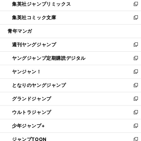
集英社ジャンプリミックス
く
で
ド
ィ
い
新
開
ウ
ン
ウ
し
集英社コミック文庫
く
で
ド
ィ
い
新
開
ウ
ン
ウ
し
青年マンガ
く
で
ド
ィ
い
開
ウ
ン
ウ
週刊ヤングジャンプ
く
で
ド
ィ
新
開
ウ
ン
し
ヤングジャンプ定期購読デジタル
く
で
ド
い
新
開
ウ
ウ
し
ヤンジャン！
く
で
ィ
い
新
開
ン
ウ
し
となりのヤングジャンプ
く
ド
ィ
い
新
ウ
ン
ウ
し
グランドジャンプ
で
ド
ィ
い
新
開
ウ
ン
ウ
し
ウルトラジャンプ
く
で
ド
ィ
い
新
開
ウ
ン
ウ
し
少年ジャンプ+
く
で
ド
ィ
い
新
開
ウ
ン
ウ
し
ジャンプTOON
く
で
ド
ィ
い
新