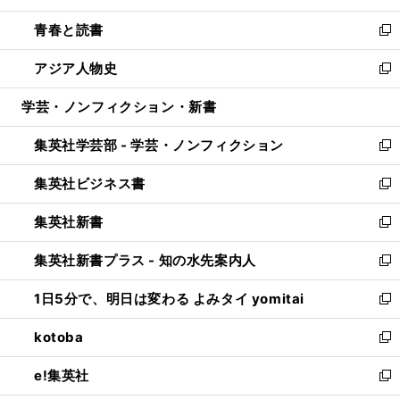
ウ
ン
ウ
し
青春と読書
で
ド
ィ
い
新
開
ウ
ン
ウ
し
アジア人物史
く
で
ド
ィ
い
新
開
ウ
ン
ウ
し
学芸・ノンフィクション・新書
く
で
ド
ィ
い
開
ウ
ン
ウ
集英社学芸部 - 学芸・ノンフィクション
く
で
ド
ィ
新
開
ウ
ン
し
集英社ビジネス書
く
で
ド
い
新
開
ウ
ウ
し
集英社新書
く
で
ィ
い
新
開
ン
ウ
し
集英社新書プラス - 知の水先案内人
く
ド
ィ
い
新
ウ
ン
ウ
し
1日5分で、明日は変わる よみタイ yomitai
で
ド
ィ
い
新
開
ウ
ン
ウ
し
kotoba
く
で
ド
ィ
い
新
開
ウ
ン
ウ
し
e!集英社
く
で
ド
ィ
い
新
開
ウ
ン
ウ
し