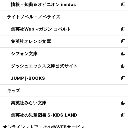
情報・知識＆オピニオン imidas
く
で
ド
ィ
い
新
開
ウ
ン
ウ
し
ライトノベル・ノベライズ
く
で
ド
ィ
い
開
ウ
ン
ウ
集英社Webマガジン コバルト
く
で
ド
ィ
新
開
ウ
ン
し
集英社オレンジ文庫
く
で
ド
い
新
開
ウ
ウ
し
シフォン文庫
く
で
ィ
い
新
開
ン
ウ
し
ダッシュエックス文庫公式サイト
く
ド
ィ
い
新
ウ
ン
ウ
し
JUMP j-BOOKS
で
ド
ィ
い
新
開
ウ
ン
ウ
し
キッズ
く
で
ド
ィ
い
開
ウ
ン
ウ
集英社みらい文庫
く
で
ド
ィ
新
開
ウ
ン
し
集英社の児童図書 S-KIDS.LAND
く
で
ド
い
新
開
ウ
ウ
し
オンラインストア・
その他WEBサービス
く
で
ィ