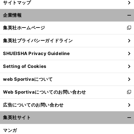
サイトマップ
止
。
片
」
まらないトリニータ旋風
「
野坂流
は愚直でブレない
企業情報
開
く/
集英社ホームページ
新
閉
し
じ
集英社プライバシーガイドライン
い
る
ウ
SHUEISHA Privacy Guideline
ィ
ン
Setting of Cookies
ド
ウ
web Sportivaについて
で
開
Web Sportivaについてのお問い合わせ
く
新
し
広告についてのお問い合わせ
い
ウ
集英社サイト
ィ
開
ン
く/
マンガ
ド
閉