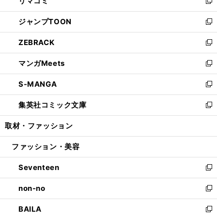
リマコミ
で
ド
ィ
い
新
開
ウ
ン
ウ
し
ジャンプTOON
く
で
ド
ィ
い
新
開
ウ
ン
ウ
し
ZEBRACK
く
で
ド
ィ
い
新
開
ウ
ン
ウ
し
マンガMeets
く
で
ド
ィ
い
新
開
ウ
ン
ウ
し
S-MANGA
く
で
ド
ィ
い
新
開
ウ
ン
ウ
し
集英社コミック文庫
く
で
ド
ィ
い
新
開
ウ
ン
ウ
し
取材・ファッション
く
で
ド
ィ
い
開
ウ
ン
ウ
ファッション・美容
く
で
ド
ィ
開
ウ
ン
Seventeen
く
で
ド
新
開
ウ
し
non-no
く
で
い
新
開
ウ
し
BAILA
く
ィ
い
新