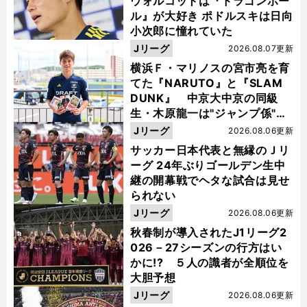
ウォルコットは『ドラゴンボー
ル』が大好き ポドルスキは日向
小次郎に憧れていた
Jリーグ
2026.08.07更新
横浜Ｆ・マリノスの宮市亮を育
てた『NARUTO』と『SLAM
DUNK』 中京大中京の同級
生・木原龍一は"ジャンプ係"だ
った
Jリーグ
2026.08.06更新
サッカー日本代表と無縁のＪリ
ーグ 24年ぶりゴールデン生中
継の開幕戦でヘタな試合は見せ
られない
Jリーグ
2026.08.06更新
秋春制が導入されたJ1リーグ2
026－27シーズンの行方はい
かに!? ５人の識者が全順位を
大胆予想
Jリーグ
2026.08.06更新