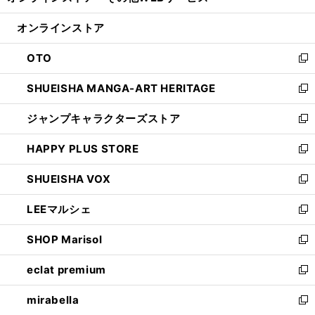
い
開
ン
ウ
オンラインストア
く
ド
ィ
ウ
ン
OTO
で
ド
新
開
ウ
し
SHUEISHA MANGA-ART HERITAGE
く
で
い
新
開
ウ
し
ジャンプキャラクターズストア
く
ィ
い
新
ン
ウ
し
HAPPY PLUS STORE
ド
ィ
い
新
ウ
ン
ウ
し
SHUEISHA VOX
で
ド
ィ
い
新
開
ウ
ン
ウ
し
LEEマルシェ
く
で
ド
ィ
い
新
開
ウ
ン
ウ
し
SHOP Marisol
く
で
ド
ィ
い
新
開
ウ
ン
ウ
し
eclat premium
く
で
ド
ィ
い
新
開
ウ
ン
ウ
し
mirabella
く
で
ド
ィ
い
新
開