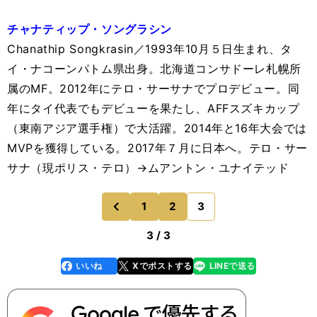
チャナティップ・ソングラシン
Chanathip Songkrasin／1993年10月５日生まれ、タ
イ・ナコーンパトム県出身。北海道コンサドーレ札幌所
属のMF。2012年にテロ・サーサナでプロデビュー。同
年にタイ代表でもデビューを果たし、AFFスズキカップ
（東南アジア選手権）で大活躍。2014年と16年大会では
MVPを獲得している。2017年７月に日本へ。テロ・サー
サナ（現ポリス・テロ）→ムアントン・ユナイテッド
1
2
3
のページへ
前
3 / 3
いいね
Xでポストする
LINEで送る
line
faceboo
x
k