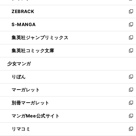
開
ウ
ン
ウ
し
ZEBRACK
く
で
ド
ィ
い
新
開
ウ
ン
ウ
し
S-MANGA
く
で
ド
ィ
い
新
開
ウ
ン
ウ
し
集英社ジャンプリミックス
く
で
ド
ィ
い
新
開
ウ
ン
ウ
し
集英社コミック文庫
く
で
ド
ィ
い
新
開
ウ
ン
ウ
し
少女マンガ
く
で
ド
ィ
い
開
ウ
ン
ウ
りぼん
く
で
ド
ィ
新
開
ウ
ン
し
マーガレット
く
で
ド
い
新
開
ウ
ウ
し
別冊マーガレット
く
で
ィ
い
新
開
ン
ウ
し
マンガMee公式サイト
く
ド
ィ
い
新
ウ
ン
ウ
し
リマコミ
で
ド
ィ
い
新
開
ウ
ン