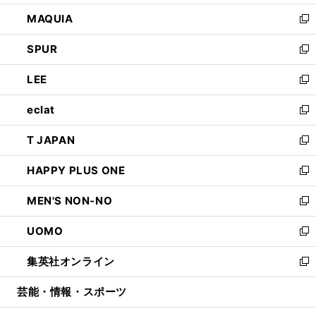
ン
ウ
し
MAQUIA
ド
ィ
い
新
ウ
ン
ウ
し
SPUR
で
ド
ィ
い
新
開
ウ
ン
ウ
し
LEE
く
で
ド
ィ
い
新
開
ウ
ン
ウ
し
eclat
く
で
ド
ィ
い
新
開
ウ
ン
ウ
し
T JAPAN
く
で
ド
ィ
い
新
開
ウ
ン
ウ
し
HAPPY PLUS ONE
く
で
ド
ィ
い
新
開
ウ
ン
ウ
し
MEN'S NON-NO
く
で
ド
ィ
い
新
開
ウ
ン
ウ
し
UOMO
く
で
ド
ィ
い
新
開
ウ
ン
ウ
し
集英社オンライン
く
で
ド
ィ
い
新
開
ウ
ン
ウ
し
芸能・情報・スポーツ
く
で
ド
ィ
い
開
ウ
ン
ウ