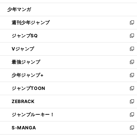
ウ
じ
少年マンガ
で
る
開
週刊少年ジャンプ
く
新
し
ジャンプSQ
い
新
ウ
し
Vジャンプ
ィ
い
新
ン
ウ
し
最強ジャンプ
ド
ィ
い
新
ウ
ン
ウ
し
少年ジャンプ+
で
ド
ィ
い
新
開
ウ
ン
ウ
し
ジャンプTOON
く
で
ド
ィ
い
新
開
ウ
ン
ウ
し
ZEBRACK
く
で
ド
ィ
い
新
開
ウ
ン
ウ
し
ジャンプルーキー！
く
で
ド
ィ
い
新
開
ウ
ン
ウ
し
S-MANGA
く
で
ド
ィ
い
新
開
ウ
ン
ウ
し