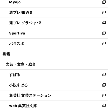
Myojo
く
で
ド
ィ
新
開
ウ
ン
し
週プレNEWS
く
で
ド
い
新
開
ウ
ウ
し
週プレ グラジャパ!
く
で
ィ
い
新
開
ン
ウ
し
Sportiva
く
ド
ィ
い
新
ウ
ン
ウ
し
パラスポ
で
ド
ィ
い
新
開
ウ
ン
ウ
し
書籍
く
で
ド
ィ
い
開
ウ
ン
ウ
文芸・文庫・総合
く
で
ド
ィ
開
ウ
ン
すばる
く
で
ド
新
開
ウ
し
小説すばる
く
で
い
新
開
ウ
し
集英社 文芸ステーション
く
ィ
い
新
ン
ウ
し
web 集英社文庫
ド
ィ
い
新