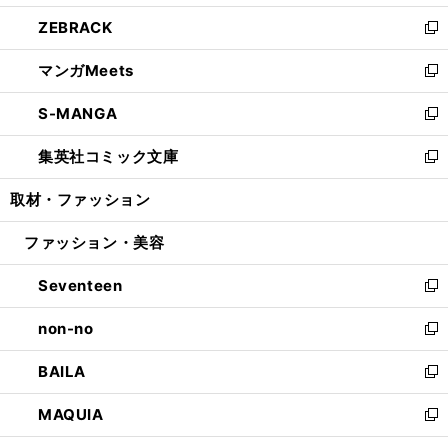
開
ウ
ン
ウ
し
ZEBRACK
く
で
ド
ィ
い
新
開
ウ
ン
ウ
し
マンガMeets
く
で
ド
ィ
い
新
開
ウ
ン
ウ
し
S-MANGA
く
で
ド
ィ
い
新
開
ウ
ン
ウ
し
集英社コミック文庫
く
で
ド
ィ
い
新
開
ウ
ン
ウ
し
取材・ファッション
く
で
ド
ィ
い
開
ウ
ン
ウ
ファッション・美容
く
で
ド
ィ
開
ウ
ン
Seventeen
く
で
ド
新
開
ウ
し
non-no
く
で
い
新
開
ウ
し
BAILA
く
ィ
い
新
ン
ウ
し
MAQUIA
ド
ィ
い
新
ウ
ン
ウ
し