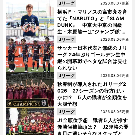
Jリーグ
2026.08.07更新
横浜Ｆ・マリノスの宮市亮を育
てた『NARUTO』と『SLAM
DUNK』 中京大中京の同級
生・木原龍一は"ジャンプ係"だ
った
Jリーグ
2026.08.06更新
サッカー日本代表と無縁のＪリ
ーグ 24年ぶりゴールデン生中
継の開幕戦でヘタな試合は見せ
られない
Jリーグ
2026.08.06更新
秋春制が導入されたJ1リーグ2
026－27シーズンの行方はい
かに!? ５人の識者が全順位を
大胆予想
Jリーグ
2026.08.06更新
J1全順位予想 識者５人が推す
優勝候補筆頭は？ J2降格の憂
き目に遭いそうな３クラブと