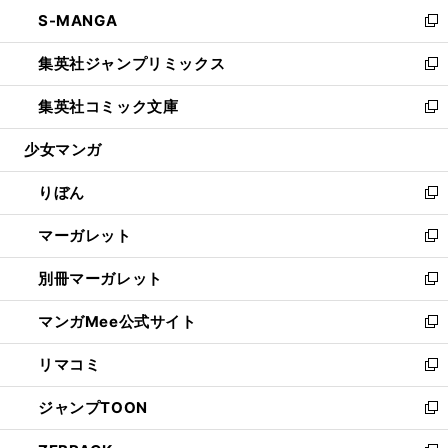
ン
ウ
し
S-MANGA
く
で
ド
ィ
い
新
開
ウ
ン
ウ
し
集英社ジャンプリミックス
く
で
ド
ィ
い
新
開
ウ
ン
ウ
し
集英社コミック文庫
く
で
ド
ィ
い
新
開
ウ
ン
ウ
し
少女マンガ
く
で
ド
ィ
い
開
ウ
ン
ウ
りぼん
く
で
ド
ィ
新
開
ウ
ン
し
マーガレット
く
で
ド
い
新
開
ウ
ウ
し
別冊マーガレット
く
で
ィ
い
新
開
ン
ウ
し
マンガMee公式サイト
く
ド
ィ
い
新
ウ
ン
ウ
し
リマコミ
で
ド
ィ
い
新
開
ウ
ン
ウ
し
ジャンプTOON
く
で
ド
ィ
い
新
開
ウ
ン
ウ
し