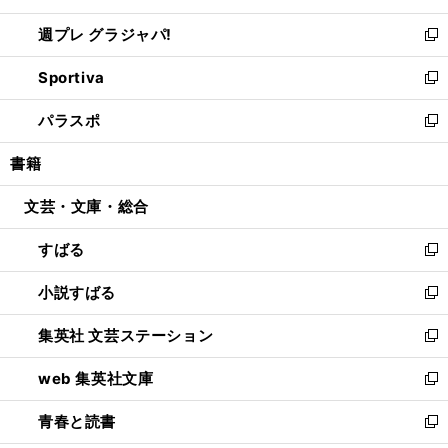
開
ウ
ウ
し
週プレ グラジャパ!
く
で
ィ
い
新
開
ン
ウ
し
Sportiva
く
ド
ィ
い
新
ウ
ン
ウ
し
パラスポ
で
ド
ィ
い
新
開
ウ
ン
ウ
し
書籍
く
で
ド
ィ
い
開
ウ
ン
ウ
文芸・文庫・総合
く
で
ド
ィ
開
ウ
ン
すばる
く
で
ド
新
開
ウ
し
小説すばる
く
で
い
新
開
ウ
し
集英社 文芸ステーション
く
ィ
い
新
ン
ウ
し
web 集英社文庫
ド
ィ
い
新
ウ
ン
ウ
し
青春と読書
で
ド
ィ
い
新
開
ウ
ン
ウ
し