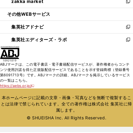
zakka market
く
で
ド
ィ
い
新
開
ウ
ン
ウ
し
その他WEBサービス
く
で
ド
ィ
い
開
ウ
ン
ウ
集英社アドナビ
く
で
ド
ィ
新
開
ウ
ン
し
集英社エディターズ・ラボ
く
で
ド
い
新
開
ウ
ウ
し
く
で
ィ
い
開
ン
ウ
ABJマークは、この電子書店・電子書籍配信サービスが、著作権者からコンテ
く
ド
ィ
ンツ使用許諾を得た正規版配信サービスであることを示す登録商標（登録番号
ウ
ン
第6091713号）です。ABJマークの詳細、ABJマークを掲示しているサービス
で
ド
の一覧はこちら。
開
ウ
https://aebs.or.jp/
新
く
で
し
い
開
本ホームページに記載の文章・画像・写真などを無断で複製するこ
ウ
く
とは法律で禁じられています。全ての著作権は株式会社 集英社に帰
ィ
属します。
ン
ド
© SHUEISHA Inc. All Rights Reserved.
ウ
で
開