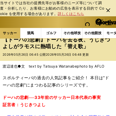
当サイトでは当社の提携先等がお客様のニーズ等について調
査・分析したり、お客様にお勧めの広告を表⽰する⽬的で Co
閉じ
okie を使⽤する場合があります。
詳しくはこちら
る
マイペ
web Sportiva (webスポルティーバ)
検索
メニュ
we
ー
サッカーの記事一覧
サッカー代表
日本代表
【
b
ジ
サッカー
競馬
ゴルフ
その他球技
その他競技
モー
ス
【ドーハの悲劇】ドーハを去る夜、うじきつ
ポ
よしがラモスに熱唱した「替え歌」
ル
テ
2026年05月26日 06:45 公開
2026年05月26日 06:48 更新
ィ
ー
渡辺達也●文 text by Tatsuya Watanabe
photo by AFLO
バ
スポルティーバの過去の人気記事をご紹介！ 本日は"ド
ーハの悲劇"にまつわる記事のシリーズです。
ドーハの悲劇──33年前のサッカー日本代表の事実
証言者：うじきつよし