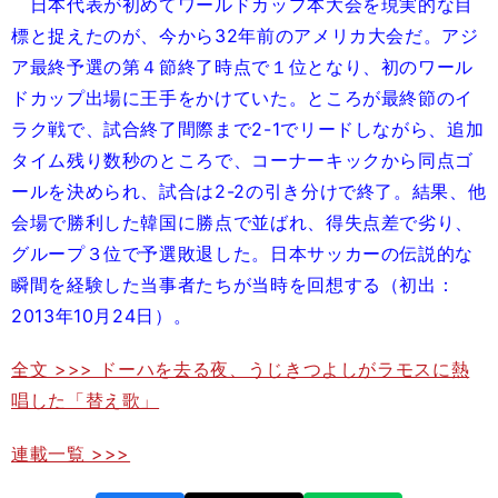
日本代表が初めてワールドカップ本大会を現実的な目
標と捉えたのが、今から32年前のアメリカ大会だ。アジ
ア最終予選の第４節終了時点で１位となり、初のワール
ドカップ出場に王手をかけていた。ところが最終節のイ
ラク戦で、試合終了間際まで2-1でリードしながら、追加
タイム残り数秒のところで、コーナーキックから同点ゴ
ールを決められ、試合は2-2の引き分けで終了。結果、他
会場で勝利した韓国に勝点で並ばれ、得失点差で劣り、
グループ３位で予選敗退した。日本サッカーの伝説的な
瞬間を経験した当事者たちが当時を回想する（初出：
2013年10月24日）。
全文 >>> ドーハを去る夜、うじきつよしがラモスに熱
唱した「替え歌」
連載一覧 >>>