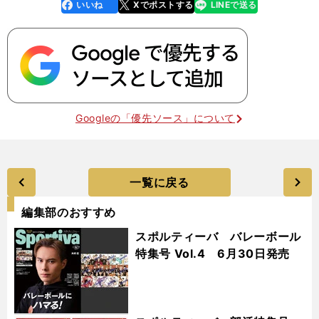
いいね
Xでポストする
LINEで送る
line
faceboo
x
k
Googleの「優先ソース」について
一覧に戻る
編集部のおすすめ
スポルティーバ バレーボール
特集号 Vol.4 6月30日発売