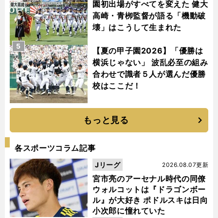
園初出場がすべてを変えた 健大
高崎・青栁監督が語る「機動破
壊」はこうして生まれた
5
【夏の甲子園2026】「優勝は
横浜じゃない」 波乱必至の組み
合わせで識者５人が選んだ優勝
校はここだ！
もっと見る
各スポーツコラム記事
Jリーグ
2026.08.07更新
宮市亮のアーセナル時代の同僚
ウォルコットは『ドラゴンボー
ル』が大好き ポドルスキは日向
小次郎に憧れていた