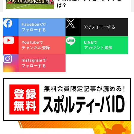
は？
cebo
X
Facebookで
Xでフォローする
ok
フォローする
uTube
LINE
YouTubeで
LINEで
チャンネル登録
アカウント追加
stagra
Instagramで
m
フォローする