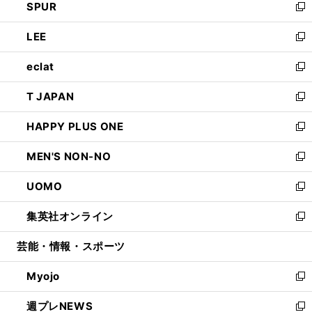
SPUR
で
ド
ィ
い
新
開
ウ
ン
ウ
し
LEE
く
で
ド
ィ
い
新
開
ウ
ン
ウ
し
eclat
く
で
ド
ィ
い
新
開
ウ
ン
ウ
し
T JAPAN
く
で
ド
ィ
い
新
開
ウ
ン
ウ
し
HAPPY PLUS ONE
く
で
ド
ィ
い
新
開
ウ
ン
ウ
し
MEN'S NON-NO
く
で
ド
ィ
い
新
開
ウ
ン
ウ
し
UOMO
く
で
ド
ィ
い
新
開
ウ
ン
ウ
し
集英社オンライン
く
で
ド
ィ
い
新
開
ウ
ン
ウ
し
芸能・情報・スポーツ
く
で
ド
ィ
い
開
ウ
ン
ウ
Myojo
く
で
ド
ィ
新
開
ウ
ン
し
週プレNEWS
く
で
ド
い
新