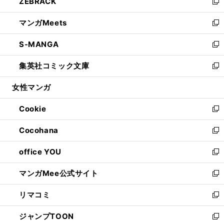
ZEBRACK
く
で
ド
ィ
い
新
開
ウ
ン
ウ
し
マンガMeets
く
で
ド
ィ
い
新
開
ウ
ン
ウ
し
S-MANGA
く
で
ド
ィ
い
新
開
ウ
ン
ウ
し
集英社コミック文庫
く
で
ド
ィ
い
新
開
ウ
ン
ウ
し
女性マンガ
く
で
ド
ィ
い
開
ウ
ン
ウ
Cookie
く
で
ド
ィ
新
開
ウ
ン
し
Cocohana
く
で
ド
い
新
開
ウ
ウ
し
office YOU
く
で
ィ
い
新
開
ン
ウ
し
マンガMee公式サイト
く
ド
ィ
い
新
ウ
ン
ウ
し
リマコミ
で
ド
ィ
い
新
開
ウ
ン
ウ
し
ジャンプTOON
く
で
ド
ィ
い
新