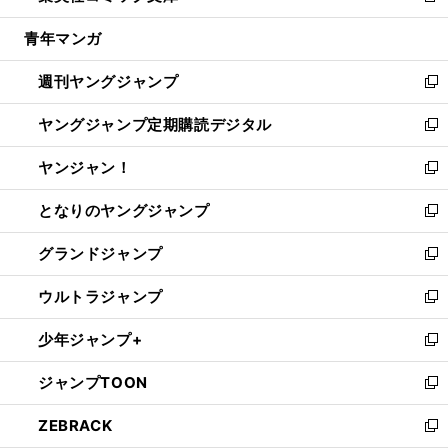
開
ウ
ン
ウ
し
青年マンガ
く
で
ド
ィ
い
開
ウ
ン
ウ
週刊ヤングジャンプ
く
で
ド
ィ
新
開
ウ
ン
し
ヤングジャンプ定期購読デジタル
く
で
ド
い
新
開
ウ
ウ
し
ヤンジャン！
く
で
ィ
い
新
開
ン
ウ
し
となりのヤングジャンプ
く
ド
ィ
い
新
ウ
ン
ウ
し
グランドジャンプ
で
ド
ィ
い
新
開
ウ
ン
ウ
し
ウルトラジャンプ
く
で
ド
ィ
い
新
開
ウ
ン
ウ
し
少年ジャンプ+
く
で
ド
ィ
い
新
開
ウ
ン
ウ
し
ジャンプTOON
く
で
ド
ィ
い
新
開
ウ
ン
ウ
し
ZEBRACK
く
で
ド
ィ
い
新
開
ウ