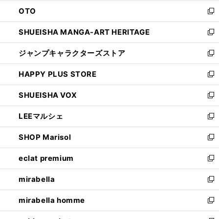
ウ
ン
OTO
で
ド
新
開
ウ
し
SHUEISHA MANGA-ART HERITAGE
く
で
い
新
開
ウ
し
ジャンプキャラクターズストア
く
ィ
い
新
ン
ウ
し
HAPPY PLUS STORE
ド
ィ
い
新
ウ
ン
ウ
し
SHUEISHA VOX
で
ド
ィ
い
新
開
ウ
ン
ウ
し
LEEマルシェ
く
で
ド
ィ
い
新
開
ウ
ン
ウ
し
SHOP Marisol
く
で
ド
ィ
い
新
開
ウ
ン
ウ
し
eclat premium
く
で
ド
ィ
い
新
開
ウ
ン
ウ
し
mirabella
く
で
ド
ィ
い
新
開
ウ
ン
ウ
し
mirabella homme
く
で
ド
ィ
い
新
開
ウ
ン
ウ
し