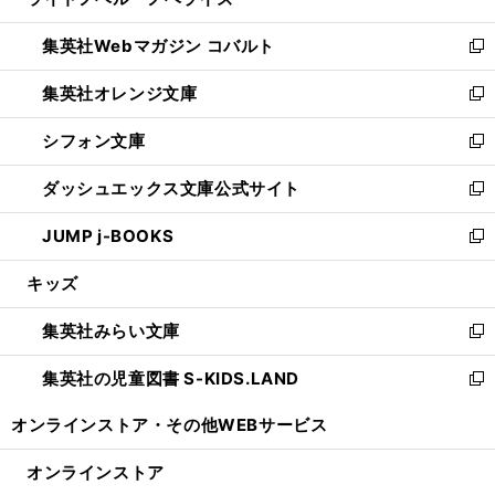
ィ
い
開
ウ
ン
ウ
集英社Webマガジン コバルト
く
で
ド
ィ
新
開
ウ
ン
し
集英社オレンジ文庫
く
で
ド
い
新
開
ウ
ウ
し
シフォン文庫
く
で
ィ
い
新
開
ン
ウ
し
ダッシュエックス文庫公式サイト
く
ド
ィ
い
新
ウ
ン
ウ
し
JUMP j-BOOKS
で
ド
ィ
い
新
開
ウ
ン
ウ
し
キッズ
く
で
ド
ィ
い
開
ウ
ン
ウ
集英社みらい文庫
く
で
ド
ィ
新
開
ウ
ン
し
集英社の児童図書 S-KIDS.LAND
く
で
ド
い
新
開
ウ
ウ
し
オンラインストア・
その他WEBサービス
く
で
ィ
い
開
ン
ウ
オンラインストア
く
ド
ィ