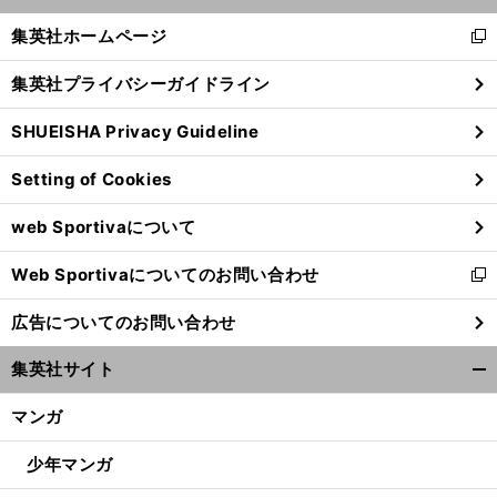
開
く/
集英社ホームページ
新
閉
し
じ
集英社プライバシーガイドライン
い
る
ウ
SHUEISHA Privacy Guideline
ィ
ン
Setting of Cookies
ド
ウ
web Sportivaについて
で
開
Web Sportivaについてのお問い合わせ
く
新
し
広告についてのお問い合わせ
い
ウ
集英社サイト
ィ
開
ン
く/
マンガ
ド
閉
ウ
じ
少年マンガ
で
る
開
【
サ
】
、
俺
」