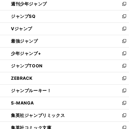
ッカー事件簿
2006年ドイツＷ杯
中村俊輔が明かす「
が輝けなかった
理由
週刊少年ジャンプ
く
新
し
ジャンプSQ
い
新
ウ
し
Vジャンプ
ィ
い
新
ン
ウ
し
最強ジャンプ
ド
ィ
い
新
ウ
ン
ウ
し
少年ジャンプ+
で
ド
ィ
い
新
開
ウ
ン
ウ
し
ジャンプTOON
く
で
ド
ィ
い
新
開
ウ
ン
ウ
し
ZEBRACK
く
で
ド
ィ
い
新
開
ウ
ン
ウ
し
ジャンプルーキー！
く
で
ド
ィ
い
新
開
ウ
ン
ウ
し
S-MANGA
く
で
ド
ィ
い
新
開
ウ
ン
ウ
し
集英社ジャンプリミックス
く
で
ド
ィ
い
新
開
ウ
ン
ウ
し
集英社コミック文庫
く
で
ド
ィ
い
新