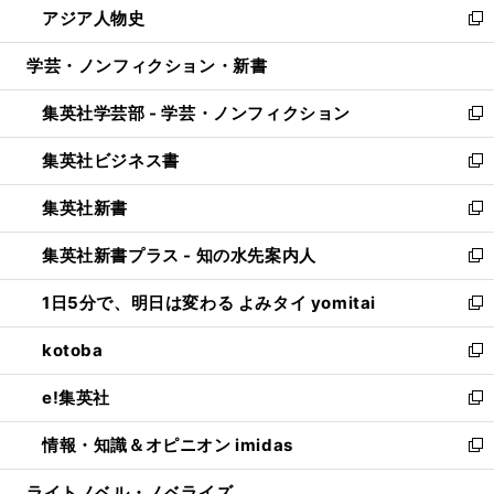
アジア人物史
く
で
ド
ィ
い
新
開
ウ
ン
ウ
し
学芸・ノンフィクション・新書
く
で
ド
ィ
い
開
ウ
ン
ウ
集英社学芸部 - 学芸・ノンフィクション
く
で
ド
ィ
新
開
ウ
ン
し
集英社ビジネス書
く
で
ド
い
新
開
ウ
ウ
し
集英社新書
く
で
ィ
い
新
開
ン
ウ
し
集英社新書プラス - 知の水先案内人
く
ド
ィ
い
新
ウ
ン
ウ
し
1日5分で、明日は変わる よみタイ yomitai
で
ド
ィ
い
新
開
ウ
ン
ウ
し
kotoba
く
で
ド
ィ
い
新
開
ウ
ン
ウ
し
e!集英社
く
で
ド
ィ
い
新
開
ウ
ン
ウ
し
情報・知識＆オピニオン imidas
く
で
ド
ィ
い
新
開
ウ
ン
ウ
し
ライトノベル・ノベライズ
く
で
ド