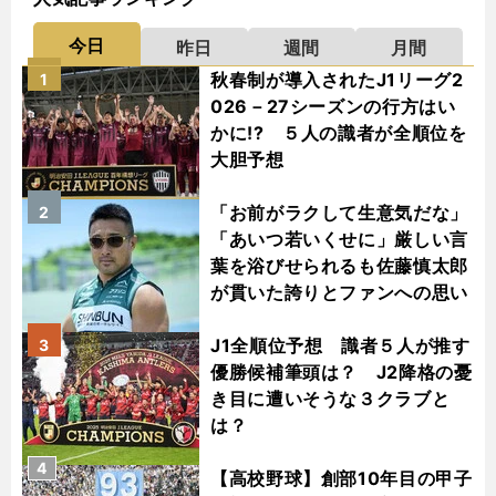
今日
昨日
週間
月間
秋春制が導入されたJ1リーグ2
1
026－27シーズンの行方はい
かに!? ５人の識者が全順位を
大胆予想
「お前がラクして生意気だな」
2
「あいつ若いくせに」厳しい言
葉を浴びせられるも佐藤慎太郎
が貫いた誇りとファンへの思い
J1全順位予想 識者５人が推す
3
優勝候補筆頭は？ J2降格の憂
き目に遭いそうな３クラブと
は？
4
【高校野球】創部10年目の甲子