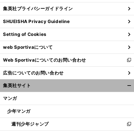
し
じ
集英社プライバシーガイドライン
い
る
ウ
SHUEISHA Privacy Guideline
ィ
ン
Setting of Cookies
ド
ウ
web Sportivaについて
で
開
2
4
、
。
Web Sportivaについてのお問い合わせ
く
新
年前
社会現象にもなったＪリーグ開幕時の熱狂が一夜限りで蘇る──
し
広告についてのお問い合わせ
い
ウ
集英社サイト
ィ
開
ン
く/
マンガ
ド
閉
ウ
じ
少年マンガ
で
る
開
週刊少年ジャンプ
く
新
し