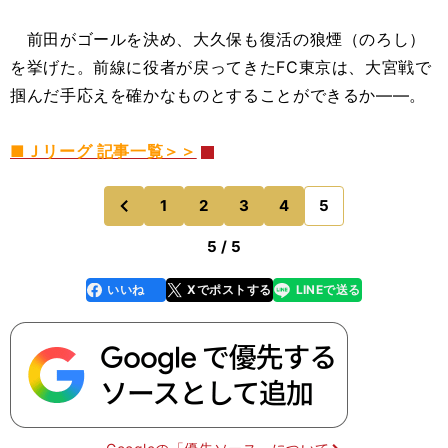
前田がゴールを決め、大久保も復活の狼煙（のろし）
を挙げた。前線に役者が戻ってきたFC東京は、大宮戦で
掴んだ手応えを確かなものとすることができるか――。
■Ｊリーグ 記事一覧＞＞
1
2
3
4
5
のページへ
前
5 / 5
いいね
Xでポストする
LINEで送る
line
faceboo
x
k