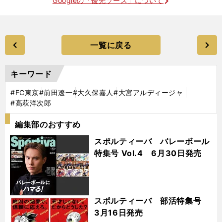
Googleの「優先ソース」について
一覧に戻る
キーワード
#FC東京
#前田遼一
#大久保嘉人
#大宮アルディージャ
#髙萩洋次郎
編集部のおすすめ
スポルティーバ バレーボール
特集号 Vol.4 6月30日発売
スポルティーバ 部活特集号
3月16日発売