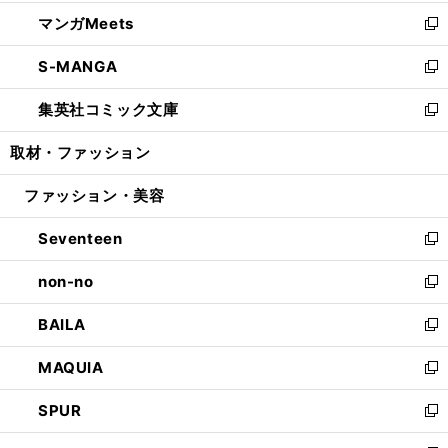
開
ウ
ン
ウ
し
マンガMeets
く
で
ド
ィ
い
新
開
ウ
ン
ウ
し
S-MANGA
く
で
ド
ィ
い
新
開
ウ
ン
ウ
し
集英社コミック文庫
く
で
ド
ィ
い
新
開
ウ
ン
ウ
し
取材・ファッション
く
で
ド
ィ
い
開
ウ
ン
ウ
ファッション・美容
く
で
ド
ィ
開
ウ
ン
Seventeen
く
で
ド
新
開
ウ
し
non-no
く
で
い
新
開
ウ
し
BAILA
く
ィ
い
新
ン
ウ
し
MAQUIA
ド
ィ
い
新
ウ
ン
ウ
し
SPUR
で
ド
ィ
い
新
開
ウ
ン
ウ
し