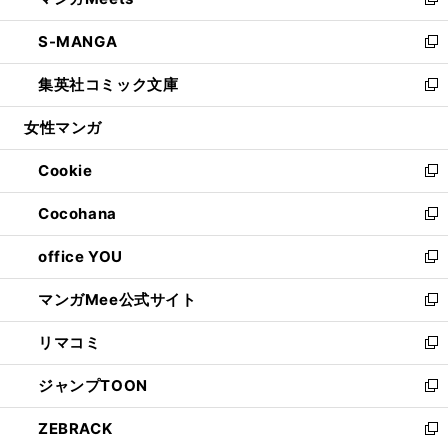
ィ
い
新
開
ウ
ン
ウ
し
S-MANGA
く
で
ド
ィ
い
新
開
ウ
ン
ウ
し
集英社コミック文庫
く
で
ド
ィ
い
新
開
ウ
ン
ウ
し
女性マンガ
く
で
ド
ィ
い
開
ウ
ン
ウ
Cookie
く
で
ド
ィ
新
開
ウ
ン
し
Cocohana
く
で
ド
い
新
開
ウ
ウ
し
office YOU
く
で
ィ
い
新
開
ン
ウ
し
マンガMee公式サイト
く
ド
ィ
い
新
ウ
ン
ウ
し
リマコミ
で
ド
ィ
い
新
開
ウ
ン
ウ
し
ジャンプTOON
く
で
ド
ィ
い
新
開
ウ
ン
ウ
し
ZEBRACK
く
で
ド
ィ
い
新