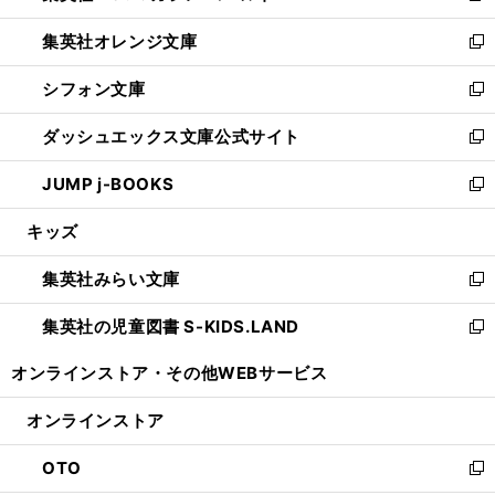
開
ウ
ン
し
集英社オレンジ文庫
く
で
ド
い
新
開
ウ
ウ
し
シフォン文庫
く
で
ィ
い
新
開
ン
ウ
し
ダッシュエックス文庫公式サイト
く
ド
ィ
い
新
ウ
ン
ウ
し
JUMP j-BOOKS
で
ド
ィ
い
新
開
ウ
ン
ウ
し
キッズ
く
で
ド
ィ
い
開
ウ
ン
ウ
集英社みらい文庫
く
で
ド
ィ
新
開
ウ
ン
し
集英社の児童図書 S-KIDS.LAND
く
で
ド
い
新
開
ウ
ウ
し
オンラインストア・
その他WEBサービス
く
で
ィ
い
開
ン
ウ
オンラインストア
く
ド
ィ
ウ
ン
OTO
で
ド
新
開
ウ