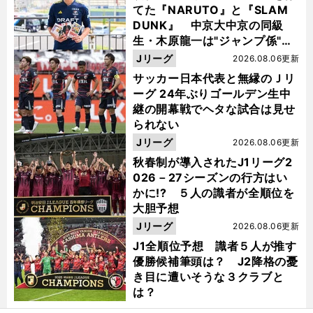
てた『NARUTO』と『SLAM
DUNK』 中京大中京の同級
生・木原龍一は"ジャンプ係"だ
った
Jリーグ
2026.08.06更新
サッカー日本代表と無縁のＪリ
ーグ 24年ぶりゴールデン生中
継の開幕戦でヘタな試合は見せ
られない
Jリーグ
2026.08.06更新
秋春制が導入されたJ1リーグ2
026－27シーズンの行方はい
かに!? ５人の識者が全順位を
大胆予想
Jリーグ
2026.08.06更新
J1全順位予想 識者５人が推す
優勝候補筆頭は？ J2降格の憂
き目に遭いそうな３クラブと
は？