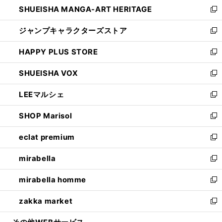
し
SHUEISHA MANGA-ART HERITAGE
く
で
い
新
開
ウ
し
ジャンプキャラクターズストア
く
ィ
い
新
ン
ウ
し
HAPPY PLUS STORE
ド
ィ
い
新
ウ
ン
ウ
し
SHUEISHA VOX
で
ド
ィ
い
新
開
ウ
ン
ウ
し
LEEマルシェ
く
で
ド
ィ
い
新
開
ウ
ン
ウ
し
SHOP Marisol
く
で
ド
ィ
い
新
開
ウ
ン
ウ
し
eclat premium
く
で
ド
ィ
い
新
開
ウ
ン
ウ
し
mirabella
く
で
ド
ィ
い
新
開
ウ
ン
ウ
し
mirabella homme
く
で
ド
ィ
い
新
開
ウ
ン
ウ
し
zakka market
く
で
ド
ィ
い
新
開
ウ
ン
ウ
し
く