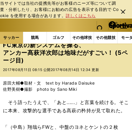
当サイトでは当社の提携先等がお客様のニーズ等について調
査・分析したり、お客様にお勧めの広告を表⽰する⽬的で Co
閉じ
okie を使⽤する場合があります。
詳しくはこちら
る
マイペ
web Sportiva (webスポルティーバ)
検索
メニュ
we
ー
サッカーの記事一覧
Jリーグ他
Jリーグ
FC東
b
ジ
サッカー
競馬
ゴルフ
その他球技
その他競技
モー
ス
FC東京の新システムを操る、
ポ
アンカー髙萩洋次郎は地味だがすごい！ (5ペ
ル
ージ目)
テ
ィ
2017年08月11日 08:15 公開
2017年08月14日 12:34 更新
ー
バ
原田大輔●取材・文 text by Harada Daisuke
佐野美樹●撮影 photo by Sano Miki
そう語ったうえで、「あと......」と言葉を続ける。そこ
に本来、攻撃的な選手である髙萩の矜持が見て取れた。
「（中島）翔哉らFWと、中盤のヨネとケントの２枚