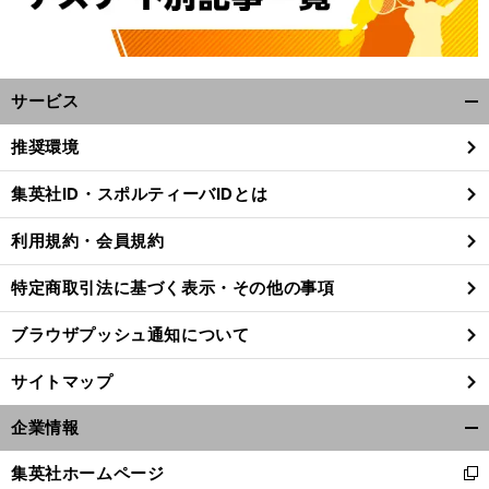
サービス
開
く/
推奨環境
閉
じ
集英社ID・スポルティーバIDとは
る
利用規約・会員規約
特定商取引法に基づく表示・その他の事項
ブラウザプッシュ通知について
サイトマップ
企業情報
開
く/
集英社ホームページ
新
閉