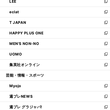
LEE
く
で
ド
ィ
い
新
開
ウ
ン
ウ
し
eclat
く
で
ド
ィ
い
新
開
ウ
ン
ウ
し
T JAPAN
く
で
ド
ィ
い
新
開
ウ
ン
ウ
し
HAPPY PLUS ONE
く
で
ド
ィ
い
新
開
ウ
ン
ウ
し
MEN'S NON-NO
く
で
ド
ィ
い
新
開
ウ
ン
ウ
し
UOMO
く
で
ド
ィ
い
新
開
ウ
ン
ウ
し
集英社オンライン
く
で
ド
ィ
い
新
開
ウ
ン
ウ
し
芸能・情報・スポーツ
く
で
ド
ィ
い
開
ウ
ン
ウ
Myojo
く
で
ド
ィ
新
開
ウ
ン
し
週プレNEWS
く
で
ド
い
新
開
ウ
ウ
し
週プレ グラジャパ!
く
で
ィ
い
新