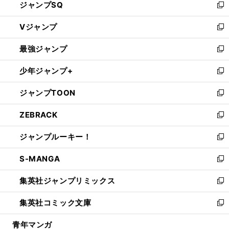
ジャンプSQ
い
新
ウ
し
Vジャンプ
ィ
い
新
ン
ウ
し
最強ジャンプ
ド
ィ
い
新
ウ
ン
ウ
し
少年ジャンプ+
で
ド
ィ
い
新
開
ウ
ン
ウ
し
ジャンプTOON
く
で
ド
ィ
い
新
開
ウ
ン
ウ
し
ZEBRACK
く
で
ド
ィ
い
新
開
ウ
ン
ウ
し
ジャンプルーキー！
く
で
ド
ィ
い
新
開
ウ
ン
ウ
し
S-MANGA
く
で
ド
ィ
い
新
開
ウ
ン
ウ
し
集英社ジャンプリミックス
く
で
ド
ィ
い
新
開
ウ
ン
ウ
し
集英社コミック文庫
く
で
ド
ィ
い
新
開
ウ
ン
ウ
し
青年マンガ
く
で
ド
ィ
い