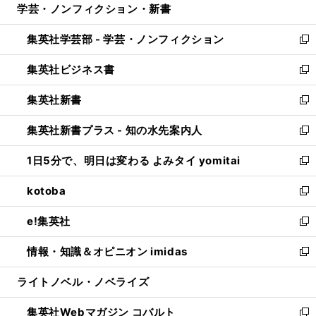
学芸・ノンフィクション・新書
く
で
ド
ィ
い
開
ウ
ン
ウ
集英社学芸部 - 学芸・ノンフィクション
く
で
ド
ィ
新
開
ウ
ン
し
集英社ビジネス書
く
で
ド
い
新
開
ウ
ウ
し
集英社新書
く
で
ィ
い
新
開
ン
ウ
し
集英社新書プラス - 知の水先案内人
く
ド
ィ
い
新
ウ
ン
ウ
し
1日5分で、明日は変わる よみタイ yomitai
で
ド
ィ
い
新
開
ウ
ン
ウ
し
kotoba
く
で
ド
ィ
い
新
開
ウ
ン
ウ
し
e!集英社
く
で
ド
ィ
い
新
開
ウ
ン
ウ
し
情報・知識＆オピニオン imidas
く
で
ド
ィ
い
新
開
ウ
ン
ウ
し
ライトノベル・ノベライズ
く
で
ド
ィ
い
開
ウ
ン
ウ
集英社Webマガジン コバルト
く
で
ド
ィ
新