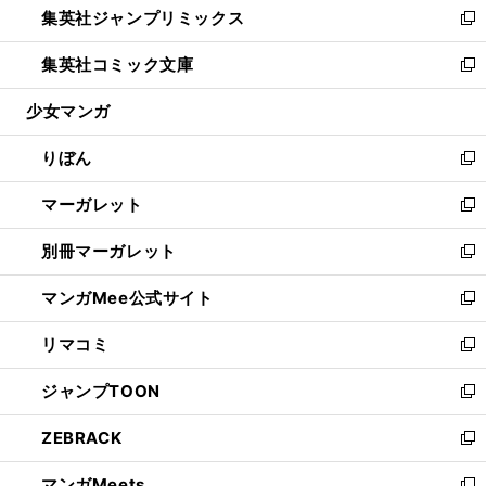
集英社ジャンプリミックス
く
で
ド
ィ
い
新
開
ウ
ン
ウ
し
集英社コミック文庫
く
で
ド
ィ
い
新
開
ウ
ン
ウ
し
少女マンガ
く
で
ド
ィ
い
開
ウ
ン
ウ
りぼん
く
で
ド
ィ
新
開
ウ
ン
し
マーガレット
く
で
ド
い
新
開
ウ
ウ
し
別冊マーガレット
く
で
ィ
い
新
開
ン
ウ
し
マンガMee公式サイト
く
ド
ィ
い
新
ウ
ン
ウ
し
リマコミ
で
ド
ィ
い
新
開
ウ
ン
ウ
し
ジャンプTOON
く
で
ド
ィ
い
新
開
ウ
ン
ウ
し
ZEBRACK
く
で
ド
ィ
い
新
開
ウ
ン
ウ
し
マンガMeets
く
で
ド