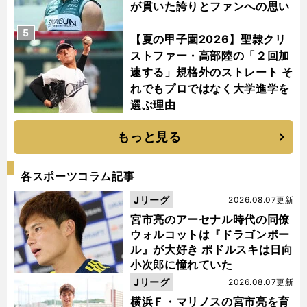
が貫いた誇りとファンへの思い
5
【夏の甲子園2026】聖隷クリ
ストファー・高部陸の「２回加
速する」規格外のストレート そ
れでもプロではなく大学進学を
選ぶ理由
もっと見る
各スポーツコラム記事
Jリーグ
2026.08.07更新
宮市亮のアーセナル時代の同僚
ウォルコットは『ドラゴンボー
ル』が大好き ポドルスキは日向
小次郎に憧れていた
Jリーグ
2026.08.07更新
横浜Ｆ・マリノスの宮市亮を育