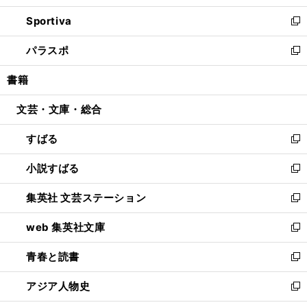
開
ン
ウ
し
Sportiva
く
ド
ィ
い
新
ウ
ン
ウ
し
パラスポ
で
ド
ィ
い
新
開
ウ
ン
ウ
し
書籍
く
で
ド
ィ
い
開
ウ
ン
ウ
文芸・文庫・総合
く
で
ド
ィ
開
ウ
ン
すばる
く
で
ド
新
開
ウ
し
小説すばる
く
で
い
新
開
ウ
し
集英社 文芸ステーション
く
ィ
い
新
ン
ウ
し
web 集英社文庫
ド
ィ
い
新
ウ
ン
ウ
し
青春と読書
で
ド
ィ
い
新
開
ウ
ン
ウ
し
アジア人物史
く
で
ド
ィ
い
新
開
ウ
ン
ウ
し