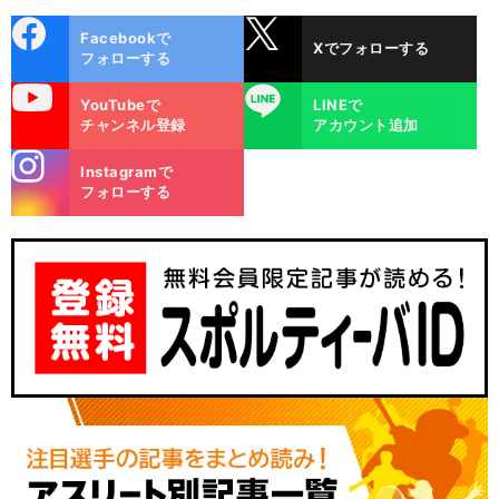
cebo
X
Facebookで
Xでフォローする
ok
フォローする
uTube
LINE
YouTubeで
LINEで
チャンネル登録
アカウント追加
stagra
Instagramで
m
フォローする