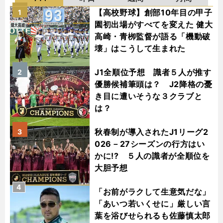
【高校野球】創部10年目の甲子
1
園初出場がすべてを変えた 健大
高崎・青栁監督が語る「機動破
壊」はこうして生まれた
J1全順位予想 識者５人が推す
2
優勝候補筆頭は？ J2降格の憂
き目に遭いそうな３クラブと
は？
秋春制が導入されたJ1リーグ2
3
026－27シーズンの行方はい
かに!? ５人の識者が全順位を
大胆予想
4
「お前がラクして生意気だな」
「あいつ若いくせに」厳しい言
葉を浴びせられるも佐藤慎太郎