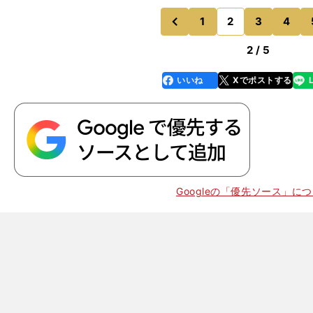
何の効果もない。サンドバック状態で、手も足も出ない
なと思っていました」
1
2
3
4
のページへ
のページへ
前
2 / 5
いいね
Xでポストする
line
faceboo
x
k
Googleの「優先ソース」に