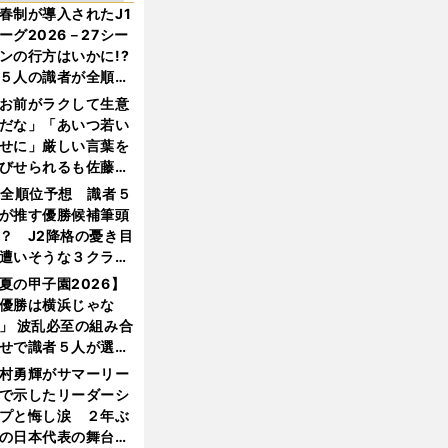
春制が導入されたJ1
ーグ2026－27シー
ンの行方はいかに!?
５人の識者が全順位
大胆予想
お前がラクして生意
だな」「あいつ若い
せに」厳しい言葉を
びせられるも佐藤慎
郎が貫いた誇りとフ
1全順位予想 識者５
ンへの思い
が推す優勝候補筆頭
？ J2降格の憂き目
遭いそうな３クラブ
は？
夏の甲子園2026】
優勝は横浜じゃな
」 波乱必至の組み合
せで識者５人が選ん
優勝校はここだ！
村勇輝がサマーリー
で示したリーダーシ
プと悔し涙 ２年ぶ
の日本代表の舞台を