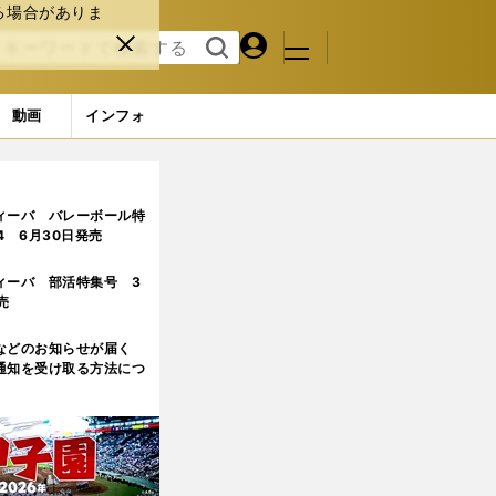
る場合がありま
マイペ
閉じ
検索
メニュ
ー
る
す
ジ
る
動画
インフォ
ページ目
ィーバ バレーボール特
.4 6月30日発売
ィーバ 部活特集号 3
売
などのお知らせが届く
通知を受け取る方法につ