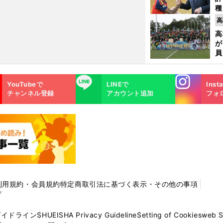
種
ィ
高
起
高
が
員
み
Instagra
LINE
YouTubeで
LINEで
Inst
m
チャンネル登録
アカウント追加
フォ
利用規約・会員規約
特定商取引法に基づく表示・その他の事項
プ
ガイドライン
SHUEISHA Privacy Guideline
Setting of Cookies
web 