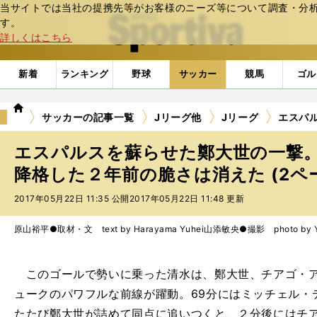
当サイトでは当社の提携先等がお客様のニーズ等について調査・分析し
web Sportiva (webスポルティーバ)
す。
詳しくはこちら
新着
ランキング
野球
サッカー
競馬
ゴル
we
サッカーの記事一覧
Jリーグ他
Jリーグ
エスパ
b
ス
エスパルスを蘇らせた鄭大世の一撃
ポ
ル
降格した２年前の脆さは消えた (2ペ
テ
2017年05月22日 11:35 公開
2017年05月22日 11:48 更新
ィ
ー
バ
原山裕平●取材・文 text by Harayama Yuhei
山添敏央●撮影 photo by Ya
このゴールで勢いに乗った清水は、鄭大世、チアゴ・ア
ュークのパワフルな前線が躍動。69分にはミッチェル・
たたび鄭大世が詰めて同点に追いつくと、２分後にはチ