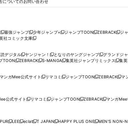
告についてのお問い合わせ
プ
最強ジャンプ
少年ジャンプ+
ジャンプTOON
ZEBRACK
ジ
新
新
新
新
新
英社コミック文庫
し
新
し
し
し
し
い
い
し
い
い
い
ウ
ウ
い
ウ
ウ
ウ
購読デジタル
ヤンジャン！
となりのヤングジャンプ
グランドジ
新
新
新
ィ
ィ
ウ
ィ
ィ
ィ
プTOON
ZEBRACK
S-MANGA
集英社ジャンプリミックス
集英
新
し
新
し
新
し
新
ン
ン
ィ
ン
ン
ン
し
い
し
い
し
い
し
ド
ド
ン
ド
ド
ド
い
ウ
い
ウ
い
ウ
い
ウ
ウ
ド
ウ
ウ
ウ
マンガMee公式サイト
リマコミ
ジャンプTOON
ZEBRACK
マン
新
新
新
新
ウ
ィ
ウ
ィ
ウ
ィ
ウ
で
で
ウ
で
で
で
し
し
し
し
し
ィ
ン
ィ
ン
ィ
ン
ィ
開
開
で
開
開
開
い
い
い
い
い
ン
ド
ン
ド
ン
ド
ン
く
く
開
く
く
く
ウ
ウ
ウ
ウ
ウ
ド
ウ
ド
ウ
ド
ウ
ド
ee公式サイト
リマコミ
ジャンプTOON
ZEBRACK
マンガMeet
く
新
新
新
新
ィ
ィ
ィ
ィ
ィ
ウ
で
ウ
で
ウ
で
ウ
し
し
し
し
ン
ン
ン
ン
ン
で
開
で
開
で
開
で
い
い
い
い
ド
ド
ド
ド
ド
開
く
開
く
開
く
開
ウ
ウ
ウ
ウ
ウ
ウ
ウ
ウ
ウ
PUR
LEE
eclat
T JAPAN
HAPPY PLUS ONE
MEN'S NON-
く
く
く
く
新
新
新
新
新
ィ
ィ
ィ
ィ
で
で
で
で
で