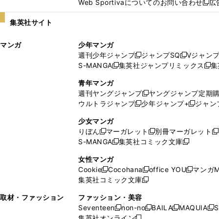
Web Sportivaについてのお問い合わせ
広
し
新
い
し
集英社サイト
ウ
い
ィ
ウ
マンガ
少年マンガ
ン
ィ
週刊少年ジャンプ
ジャンプSQ
Vジャン
ド
ン
新
新
S-MANGA
集英社ジャンプリミックス
集
ウ
ド
新
し
し
新
で
ウ
し
い
い
し
青年マンガ
開
で
い
ウ
ウ
い
週刊ヤングジャンプ
ヤングジャンプ定期
新
く
開
ウ
ィ
ィ
ウ
ウルトラジャンプ
少年ジャンプ+
ジャン
新
し
新
く
ィ
ン
ン
ィ
し
い
し
ン
ド
ド
ン
少女マンガ
い
ウ
い
ド
ウ
ウ
ド
りぼん
マーガレット
別冊マーガレット
新
新
新
ウ
ィ
ウ
ウ
で
で
ウ
S-MANGA
集英社コミック文庫
し
新
し
新
ィ
ン
ィ
で
開
開
で
い
し
い
し
ン
ド
ン
女性マンガ
開
く
く
開
ウ
い
ウ
い
ド
ウ
ド
Cookie
Cocohana
office YOU
マンガM
く
く
新
新
新
ィ
ウ
ィ
ウ
ウ
で
ウ
集英社コミック文庫
し
新
し
し
ン
ィ
ン
ィ
で
開
で
い
し
い
い
ド
ン
ド
ン
取材・ファッション
ファッション・美容
開
く
開
ウ
い
ウ
ウ
ウ
ド
ウ
ド
Seventeen
non-no
BAILA
MAQUIA
S
く
く
新
新
新
新
ィ
ウ
ィ
ィ
で
ウ
で
ウ
集英社オンライン