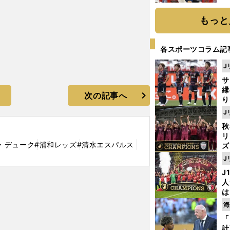
糧
は
もっと
各スポーツコラム記
J
サ
縁
次の記事へ
り
開
J
見
秋
リ
・デューク
#浦和レッズ
#清水エスパルス
ズ
J
を
J
人
は
に
海
と
「
計