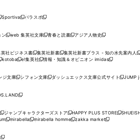
し
し
し
し
し
ン
ン
ン
ン
開
開
開
開
開
い
い
い
い
い
ド
ド
ド
ド
く
く
く
く
く
ウ
ウ
ウ
ウ
ウ
ウ
ウ
ウ
ウ
Sportiva
パラスポ
新
新
ィ
ィ
ィ
ィ
ィ
で
で
で
で
し
し
し
ン
ン
ン
ン
ン
開
開
開
開
い
い
い
ド
ド
ド
ド
ド
ョン
web 集英社文庫
青春と読書
アジア人物史
く
く
く
く
新
新
新
新
ウ
ウ
ウ
ウ
ウ
ウ
ウ
ウ
し
し
し
し
ィ
ィ
ィ
で
で
で
で
で
い
い
い
い
ン
ン
ン
集英社ビジネス書
集英社新書
集英社新書プラス - 知の水先案内人
開
開
開
開
開
新
新
新
ウ
ウ
ウ
ウ
ド
ド
ド
kotoba
e!集英社
情報・知識＆オピニオン imidas
く
く
く
く
く
新
し
新
し
新
ィ
ィ
ィ
ィ
ウ
ウ
ウ
し
し
い
し
い
し
ン
ン
ン
ン
で
で
で
い
い
ウ
い
ウ
い
ド
ド
ド
ド
ンジ文庫
シフォン文庫
ダッシュエックス文庫公式サイト
JUMP 
開
開
開
新
新
新
ウ
ウ
ィ
ウ
ィ
ウ
ウ
ウ
ウ
ウ
く
く
く
し
し
し
ィ
ィ
ン
ィ
ン
ィ
で
で
で
で
い
い
い
ン
ン
ド
ン
ド
ン
S.LAND
開
開
開
開
新
ウ
ウ
ウ
ド
ド
ウ
ド
ウ
ド
く
く
く
く
し
ィ
ィ
ィ
ウ
ウ
で
ウ
で
ウ
い
ン
ン
ン
ジャンプキャラクターズストア
HAPPY PLUS STORE
SHUEIS
で
で
開
で
開
で
新
新
新
ウ
ド
ド
ド
ium
mirabella
mirabella homme
zakka market
開
開
く
開
く
開
し
新
新
新
し
新
し
ィ
ウ
ウ
ウ
く
く
く
く
い
し
し
い
し
し
い
ン
で
で
で
ウ
い
い
ウ
い
い
ウ
ド
ボ
開
開
開
新