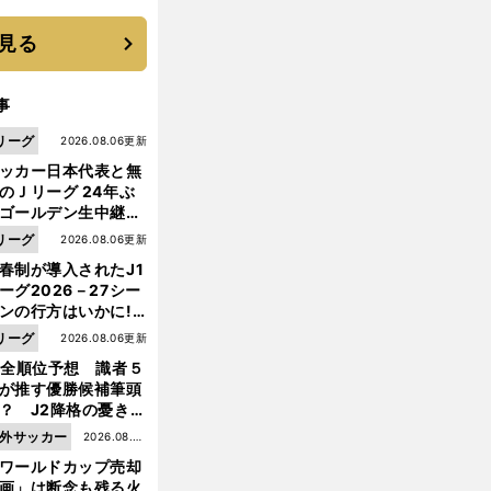
に３年目のNBA挑戦
続く
見る
事
リーグ
2026.08.06更新
ッカー日本代表と無
のＪリーグ 24年ぶ
ゴールデン生中継の
幕戦でヘタな試合は
リーグ
2026.08.06更新
せられない
春制が導入されたJ1
ーグ2026－27シー
ンの行方はいかに!?
５人の識者が全順位
前
リーグ
2026.08.06更新
へ
大胆予想
1全順位予想 識者５
が推す優勝候補筆頭
？ J2降格の憂き目
遭いそうな３クラブ
外サッカー
2026.08.05
は？
ワールドカップ売却
更新
画」は断念も残る火