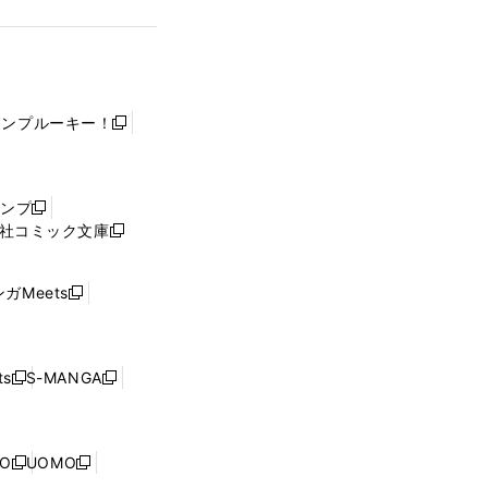
ャンプルーキー！
新
し
い
ウ
ャンプ
新
ィ
社コミック文庫
し
新
ン
い
し
ド
ウ
い
ウ
ガMeets
新
ィ
ウ
で
し
ン
ィ
開
い
ド
ン
く
ウ
ウ
ド
s
S-MANGA
新
新
ィ
で
ウ
し
し
ン
開
で
い
い
ド
く
開
ウ
ウ
ウ
NO
UOMO
く
新
新
ィ
ィ
で