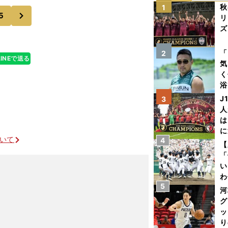
とはこのことだ
秋
1
次
5
リ
ズ
を
「
2
LINEで送る
気
く
浴
太
J
3
ァ
人
は
に
ついて
4
と
【
「
い
わ
5
だ
河
グ
ッ
り