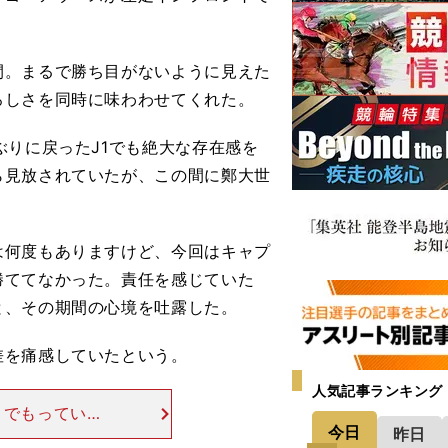
。まるで勝ち目がないように見えた
ろしさを同時に味わわせてくれた。
りに戻ったJ1でも絶大な存在感を
ら見放されていたが、この間に鄭大世
は何度もありますけど、今回はキャプ
勝ててなかった。責任を感じていた
と、その期間の心境を吐露した。
を痛感していたという。
人気記事ランキング
までもっていか
今日
昨日
レスをかけても