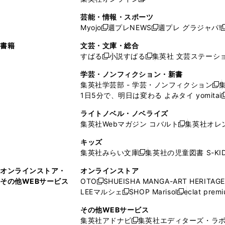
し
新
し
し
し
ン
ィ
ン
ン
開
で
開
で
い
し
い
い
い
ド
ン
ド
ド
芸能・情報・スポーツ
く
開
く
開
ウ
い
ウ
ウ
ウ
ウ
ド
ウ
ウ
Myojo
週プレNEWS
週プレ グラジャパ!
く
く
新
新
新
ィ
ウ
ィ
ィ
ィ
で
ウ
で
で
し
し
ン
ィ
ン
ン
ン
書籍
文芸・文庫・総合
開
で
開
開
い
い
ド
ン
ド
ド
ド
すばる
小説すばる
集英社 文芸ステーシ
く
開
く
く
新
新
ウ
ウ
ウ
ド
ウ
ウ
ウ
く
し
し
ィ
ィ
学芸・ノンフィクション・新書
で
ウ
で
で
で
い
い
ン
ン
集英社学芸部 - 学芸・ノンフィクション
開
で
開
開
開
新
ウ
ウ
ド
ド
1日5分で、明日は変わる よみタイ yomitai
く
開
く
く
く
し
新
ィ
ィ
ウ
ウ
く
い
ン
ン
ライトノベル・ノベライズ
で
で
ウ
ド
ド
集英社Webマガジン コバルト
集英社オレ
開
開
新
ィ
ウ
ウ
く
く
し
ン
キッズ
で
で
い
ド
集英社みらい文庫
集英社の児童図書 S-KID
開
開
新
ウ
ウ
く
く
し
ィ
オンラインストア・
オンラインストア
で
い
ン
その他WEBサービス
OTO
SHUEISHA MANGA-ART HERITAGE
開
新
ウ
ド
LEEマルシェ
SHOP Marisol
eclat prem
く
し
新
新
ィ
ウ
い
し
し
ン
その他WEBサービス
で
ウ
い
い
ド
集英社アドナビ
集英社エディターズ・ラ
開
新