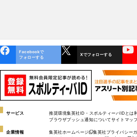
ebo
X
YouTube
Facebookで
Xでフォローする
ok
フォローする
サービス
推奨環境
集英社ID・スポルティーバIDとは
ブラウザプッシュ通知について
サイトマッ
企業情報
集英社ホームページ
集英社プライバシー
新