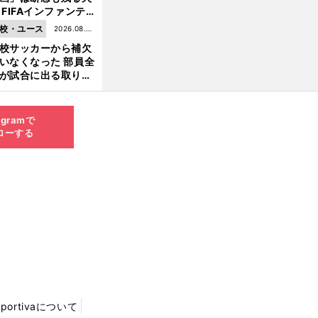
 FIFAインファンテ
ーノ会長体制に何が
校・ユース
2026.08.05
きているのか
校サッカーから補欠
更新
いなくなった 部員全
が試合に出る取り組
が進んでいる
agramで
ローする
Sportivaについて