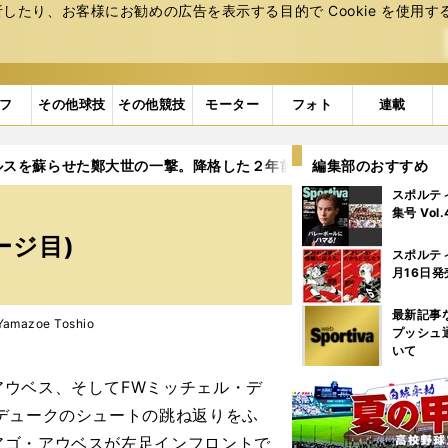
たり、お客様にお勧めの広告を表⽰する⽬的で Cookie を使⽤す
フ
その他球技
その他競技
モーター
フォト
連載
ルスを蘇らせた鄭大世の一撃。降格した２年前の脆さは消えた
編集部のおすすめ
2
スポルテ
。
集号 Vol
ージ目)
スポルテ
月16日発
最新記事
mazoe Toshio
プッシュ
いて
ウベス、そしてFWミッチェル・デ
デュークのシュートの跳ね返りをふ
アゴ・アウベスが左足インフロントで