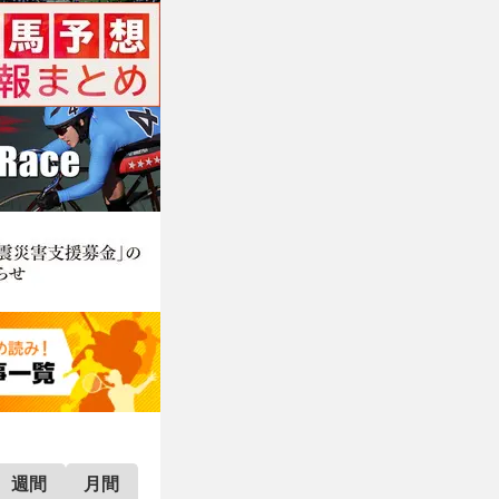
週間
月間