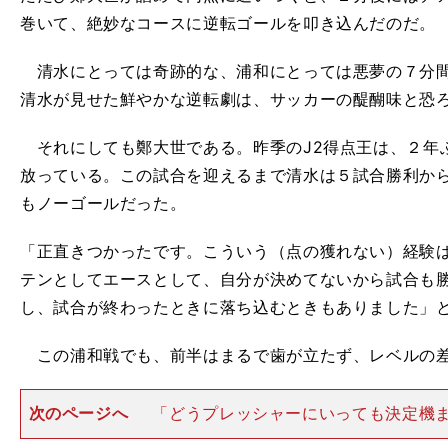
巻いて、絶妙なコースに逆転ゴールを叩き込んだのだ。
清水にとっては奇跡的な、浦和にとっては悪夢の７分間
清水が見せた鮮やかな逆転劇は、サッカーの醍醐味と恐
それにしても鄭大世である。昨季のJ2得点王は、２年ぶ
放っている。この試合を迎えるまで清水は５試合勝利か
もノーゴールだった。
「正直きつかったです。こういう（点の獲れない）経験
テンとしてエースとして、自分が決めてないから試合も
し、試合が終わったときに落ち込むときもありました」
この浦和戦でも、前半はまるで歯が立たず、レベルの差
次のページへ
「どうプレッシャーにいっても決定機
れるので、守備をしている意味がわからなかったし、プ