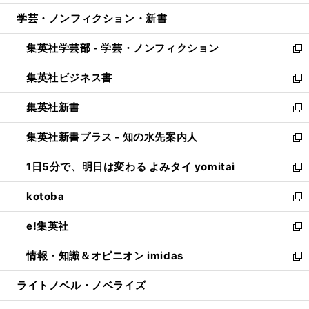
開
ウ
ン
ウ
し
学芸・ノンフィクション・新書
く
で
ド
ィ
い
開
ウ
ン
ウ
集英社学芸部 - 学芸・ノンフィクション
く
で
ド
ィ
新
開
ウ
ン
し
集英社ビジネス書
く
で
ド
い
新
開
ウ
ウ
し
集英社新書
く
で
ィ
い
新
開
ン
ウ
し
集英社新書プラス - 知の水先案内人
く
ド
ィ
い
新
ウ
ン
ウ
し
1日5分で、明日は変わる よみタイ yomitai
で
ド
ィ
い
新
開
ウ
ン
ウ
し
kotoba
く
で
ド
ィ
い
新
開
ウ
ン
ウ
し
e!集英社
く
で
ド
ィ
い
新
開
ウ
ン
ウ
し
情報・知識＆オピニオン imidas
く
で
ド
ィ
い
新
開
ウ
ン
ウ
し
ライトノベル・ノベライズ
く
で
ド
ィ
い
開
ウ
ン
ウ