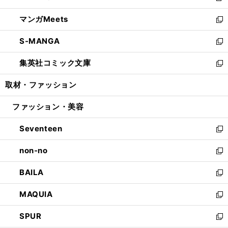
開
ウ
ン
ウ
し
マンガMeets
く
で
ド
ィ
い
新
開
ウ
ン
ウ
し
S-MANGA
く
で
ド
ィ
い
新
開
ウ
ン
ウ
し
集英社コミック文庫
く
で
ド
ィ
い
新
開
ウ
ン
ウ
し
取材・ファッション
く
で
ド
ィ
い
開
ウ
ン
ウ
ファッション・美容
く
で
ド
ィ
開
ウ
ン
Seventeen
く
で
ド
新
開
ウ
し
non-no
く
で
い
新
開
ウ
し
BAILA
く
ィ
い
新
ン
ウ
し
MAQUIA
ド
ィ
い
新
ウ
ン
ウ
し
SPUR
で
ド
ィ
い
新
開
ウ