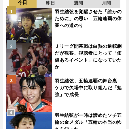
今日
昨日
週間
月間
羽生結弦を覚醒させた「誰かの
1
ために」の思い 五輪連覇の偉
業への道のり
Ｊリーグ開幕戦は白熱の逆転劇
2
だが観客、視聴者にとって「価
値あるイベント」になっていた
か
羽生結弦、五輪連覇の舞台裏
3
ケガで欠場中に取り組んだ「勉
強」で成長
4
羽生結弦が一時は諦めたソチ五
輪の金メダル「五輪の本当の怖
さを知った......」