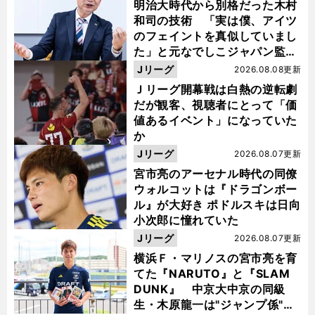
明治大時代から別格だった木村
和司の技術 「実は僕、アイツ
のフェイントを真似していまし
た」と元なでしこジャパン監
督・佐々木則夫
Jリーグ
2026.08.08更新
Ｊリーグ開幕戦は白熱の逆転劇
だが観客、視聴者にとって「価
値あるイベント」になっていた
か
Jリーグ
2026.08.07更新
宮市亮のアーセナル時代の同僚
ウォルコットは『ドラゴンボー
ル』が大好き ポドルスキは日向
小次郎に憧れていた
Jリーグ
2026.08.07更新
横浜Ｆ・マリノスの宮市亮を育
てた『NARUTO』と『SLAM
DUNK』 中京大中京の同級
生・木原龍一は"ジャンプ係"だ