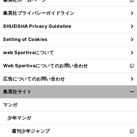
新
閉
し
じ
集英社プライバシーガイドライン
い
る
ウ
SHUEISHA Privacy Guideline
ィ
ン
Setting of Cookies
ド
ウ
web Sportivaについて
で
開
Web Sportivaについてのお問い合わせ
く
新
し
広告についてのお問い合わせ
い
ウ
集英社サイト
ィ
開
ン
く/
マンガ
ド
閉
ウ
じ
少年マンガ
で
る
開
週刊少年ジャンプ
く
新