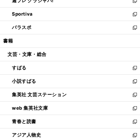
週プレ グラジャパ!
く
で
ィ
い
新
開
ン
ウ
し
Sportiva
く
ド
ィ
い
新
ウ
ン
ウ
し
パラスポ
で
ド
ィ
い
新
開
ウ
ン
ウ
し
書籍
く
で
ド
ィ
い
開
ウ
ン
ウ
文芸・文庫・総合
く
で
ド
ィ
開
ウ
ン
すばる
く
で
ド
新
開
ウ
し
小説すばる
く
で
い
新
開
ウ
し
集英社 文芸ステーション
く
ィ
い
新
ン
ウ
し
web 集英社文庫
ド
ィ
い
新
ウ
ン
ウ
し
青春と読書
で
ド
ィ
い
新
開
ウ
ン
ウ
し
アジア人物史
く
で
ド
ィ
い
新