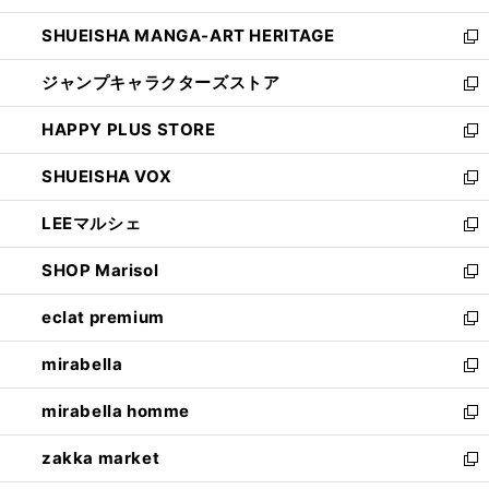
開
ウ
し
SHUEISHA MANGA-ART HERITAGE
く
で
い
新
開
ウ
し
ジャンプキャラクターズストア
く
ィ
い
新
ン
ウ
し
HAPPY PLUS STORE
ド
ィ
い
新
ウ
ン
ウ
し
SHUEISHA VOX
で
ド
ィ
い
新
開
ウ
ン
ウ
し
LEEマルシェ
く
で
ド
ィ
い
新
開
ウ
ン
ウ
し
SHOP Marisol
く
で
ド
ィ
い
新
開
ウ
ン
ウ
し
eclat premium
く
で
ド
ィ
い
新
開
ウ
ン
ウ
し
mirabella
く
で
ド
ィ
い
新
開
ウ
ン
ウ
し
mirabella homme
く
で
ド
ィ
い
新
開
ウ
ン
ウ
し
zakka market
く
で
ド
ィ
い
新
開
ウ
ン
ウ
し