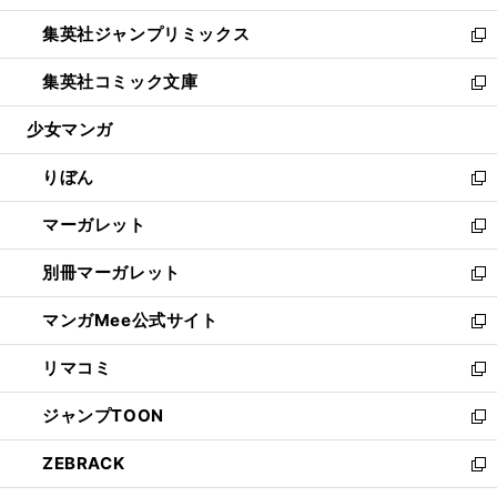
開
ウ
ン
ウ
し
集英社ジャンプリミックス
く
で
ド
ィ
い
新
開
ウ
ン
ウ
し
集英社コミック文庫
く
で
ド
ィ
い
新
開
ウ
ン
ウ
し
少女マンガ
く
で
ド
ィ
い
開
ウ
ン
ウ
りぼん
く
で
ド
ィ
新
開
ウ
ン
し
マーガレット
く
で
ド
い
新
開
ウ
ウ
し
別冊マーガレット
く
で
ィ
い
新
開
ン
ウ
し
マンガMee公式サイト
く
ド
ィ
い
新
ウ
ン
ウ
し
リマコミ
で
ド
ィ
い
新
開
ウ
ン
ウ
し
ジャンプTOON
く
で
ド
ィ
い
新
開
ウ
ン
ウ
し
ZEBRACK
く
で
ド
ィ
い
新
開
ウ
ン
ウ
し