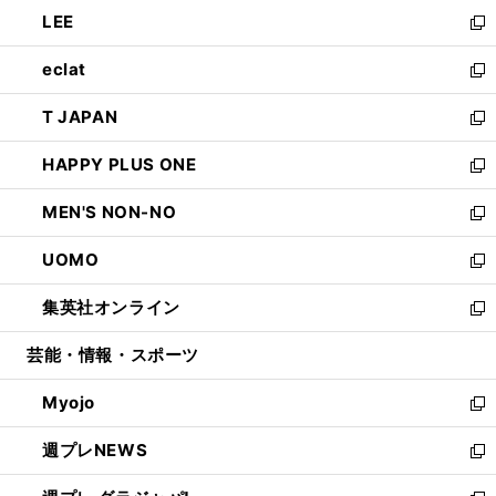
ン
ウ
し
LEE
く
で
ド
ィ
い
新
開
ウ
ン
ウ
し
eclat
く
で
ド
ィ
い
新
開
ウ
ン
ウ
し
T JAPAN
く
で
ド
ィ
い
新
開
ウ
ン
ウ
し
HAPPY PLUS ONE
く
で
ド
ィ
い
新
開
ウ
ン
ウ
し
MEN'S NON-NO
く
で
ド
ィ
い
新
開
ウ
ン
ウ
し
UOMO
く
で
ド
ィ
い
新
開
ウ
ン
ウ
し
集英社オンライン
く
で
ド
ィ
い
新
開
ウ
ン
ウ
し
芸能・情報・スポーツ
く
で
ド
ィ
い
開
ウ
ン
ウ
Myojo
く
で
ド
ィ
新
開
ウ
ン
し
週プレNEWS
く
で
ド
い
新
開
ウ
ウ
し