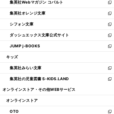
集英社Webマガジン コバルト
く
で
ド
ィ
新
開
ウ
ン
し
集英社オレンジ文庫
く
で
ド
い
新
開
ウ
ウ
し
シフォン文庫
く
で
ィ
い
新
開
ン
ウ
し
ダッシュエックス文庫公式サイト
く
ド
ィ
い
新
ウ
ン
ウ
し
JUMP j-BOOKS
で
ド
ィ
い
新
開
ウ
ン
ウ
し
キッズ
く
で
ド
ィ
い
開
ウ
ン
ウ
集英社みらい文庫
く
で
ド
ィ
新
開
ウ
ン
し
集英社の児童図書 S-KIDS.LAND
く
で
ド
い
新
開
ウ
ウ
し
オンラインストア・
その他WEBサービス
く
で
ィ
い
開
ン
ウ
オンラインストア
く
ド
ィ
ウ
ン
OTO
で
ド
新