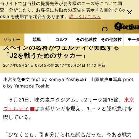
当サイトでは当社の提携先等がお客様のニーズ等について調
査・分析したり、お客様にお勧めの広告を表⽰する⽬的で Co
閉じ
okie を使⽤する場合があります。
詳しくはこちら
る
マイペ
web Sportiva (webスポルティーバ)
検索
メニュ
we
ー
サッカーの記事一覧
Jリーグ他
Jリーグ
スペイ
b
ジ
サッカー
競馬
ゴルフ
その他球技
その他競技
モー
ス
スペインの名将がヴェルディで実践する
ポ
「J2を戦うためのサッカー」
ル
テ
2017年05月24日 07:45 公開
2017年05月24日 11:10 更新
ィ
ー
小宮良之●文 text by Komiya Yoshiyuki 山添敏央●写真 phot
バ
o by Yamazoe Toshio
５月21日、味の素スタジアム。J2リーグ第15節、
東京
ヴェルディ
は京都サンガを迎え、１－２と逆転負けを
喫している。
「少なくとも、引き分けられた試合だった。今ある戦力