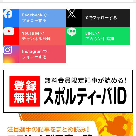
った
cebo
X
Facebookで
Xでフォローする
ok
フォローする
uTube
LINE
YouTubeで
LINEで
チャンネル登録
アカウント追加
stagra
Instagramで
m
フォローする