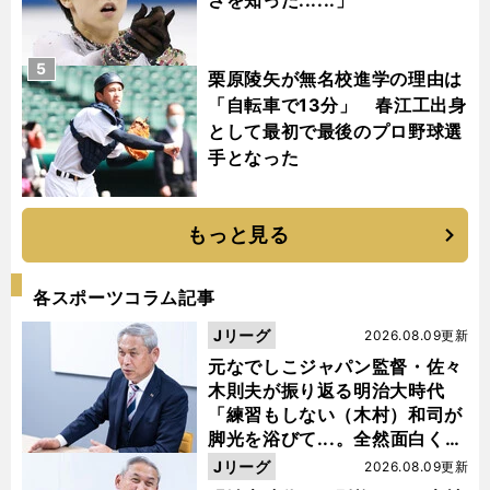
5
栗原陵矢が無名校進学の理由は
「自転車で13分」 春江工出身
として最初で最後のプロ野球選
手となった
もっと見る
各スポーツコラム記事
Jリーグ
2026.08.09更新
元なでしこジャパン監督・佐々
木則夫が振り返る明治大時代
「練習もしない（木村）和司が
脚光を浴びて...。全然面白くな
い４年間でした」
Jリーグ
2026.08.09更新