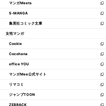
マンガMeets
く
で
ド
ィ
い
新
開
ウ
ン
ウ
し
S-MANGA
く
で
ド
ィ
い
新
開
ウ
ン
ウ
し
集英社コミック文庫
く
で
ド
ィ
い
新
開
ウ
ン
ウ
し
女性マンガ
く
で
ド
ィ
い
開
ウ
ン
ウ
Cookie
く
で
ド
ィ
新
開
ウ
ン
し
Cocohana
く
で
ド
い
新
開
ウ
ウ
し
office YOU
く
で
ィ
い
新
開
ン
ウ
し
マンガMee公式サイト
く
ド
ィ
い
新
ウ
ン
ウ
し
リマコミ
で
ド
ィ
い
新
開
ウ
ン
ウ
し
ジャンプTOON
く
で
ド
ィ
い
新
開
ウ
ン
ウ
し
ZEBRACK
く
で
ド
ィ
い
新