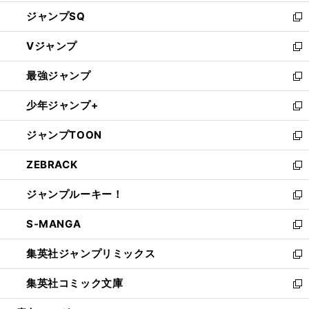
し
ジャンプSQ
い
新
ウ
し
Vジャンプ
ィ
い
新
ン
ウ
し
最強ジャンプ
ド
ィ
い
新
ウ
ン
ウ
し
少年ジャンプ+
で
ド
ィ
い
新
開
ウ
ン
ウ
し
ジャンプTOON
く
で
ド
ィ
い
新
開
ウ
ン
ウ
し
ZEBRACK
く
で
ド
ィ
い
新
開
ウ
ン
ウ
し
ジャンプルーキー！
く
で
ド
ィ
い
新
開
ウ
ン
ウ
し
S-MANGA
く
で
ド
ィ
い
新
開
ウ
ン
ウ
し
集英社ジャンプリミックス
く
で
ド
ィ
い
新
開
ウ
ン
ウ
し
集英社コミック文庫
く
で
ド
ィ
い
新
開
ウ
ン
ウ
し