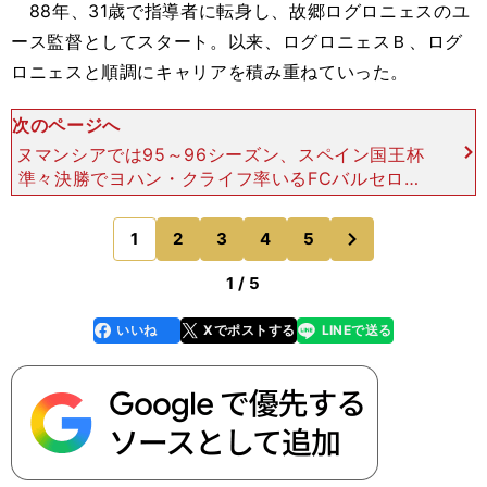
88年、31歳で指導者に転身し、故郷ログロニェスのユ
ース監督としてスタート。以来、ログロニェスＢ、ログ
ロニェスと順調にキャリアを積み重ねていった。
次のページへ
ヌマンシアでは95～96シーズン、スペイン国王杯
準々決勝でヨハン・クライフ率いるFCバルセロナ
と対戦し、本拠地で２－２と引き分ける快挙を成し
遂げた。当時のヌマンシアは２部Ｂ（実質３部）
次
1
2
3
4
5
のページへ
で、この試合は今
1 / 5
いいね
Xでポストする
LINEで送る
line
faceboo
x
k