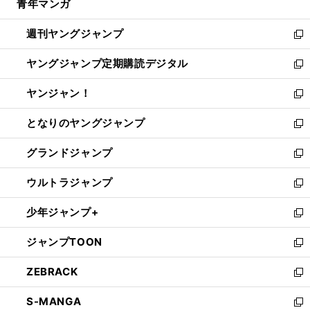
青年マンガ
く
で
ド
ィ
い
開
ウ
ン
ウ
週刊ヤングジャンプ
く
で
ド
ィ
新
開
ウ
ン
し
ヤングジャンプ定期購読デジタル
く
で
ド
い
新
開
ウ
ウ
し
ヤンジャン！
く
で
ィ
い
新
開
ン
ウ
し
となりのヤングジャンプ
く
ド
ィ
い
新
ウ
ン
ウ
し
グランドジャンプ
で
ド
ィ
い
新
開
ウ
ン
ウ
し
ウルトラジャンプ
く
で
ド
ィ
い
新
開
ウ
ン
ウ
し
少年ジャンプ+
く
で
ド
ィ
い
新
開
ウ
ン
ウ
し
ジャンプTOON
く
で
ド
ィ
い
新
開
ウ
ン
ウ
し
ZEBRACK
く
で
ド
ィ
い
新
開
ウ
ン
ウ
し
S-MANGA
く
で
ド
ィ
い
新