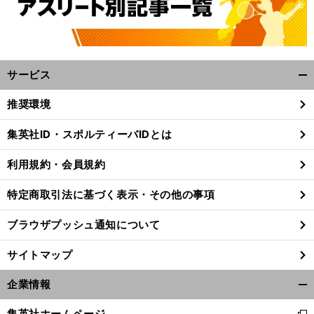
サービス
開
く/
推奨環境
閉
じ
集英社ID・スポルティーバIDとは
る
利用規約・会員規約
特定商取引法に基づく表示・その他の事項
ブラウザプッシュ通知について
サイトマップ
企業情報
開
。
前
く/
へ
集英社ホームページ