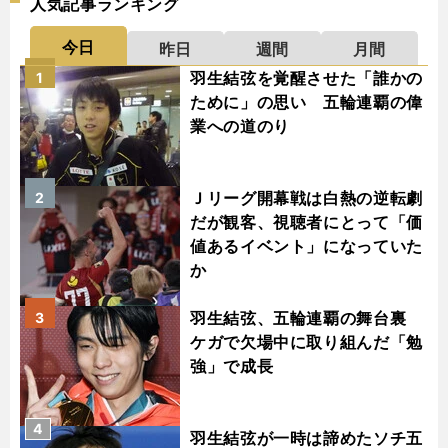
人気記事ランキング
今日
昨日
週間
月間
羽生結弦を覚醒させた「誰かの
1
ために」の思い 五輪連覇の偉
業への道のり
Ｊリーグ開幕戦は白熱の逆転劇
2
だが観客、視聴者にとって「価
値あるイベント」になっていた
か
羽生結弦、五輪連覇の舞台裏
3
ケガで欠場中に取り組んだ「勉
強」で成長
4
羽生結弦が一時は諦めたソチ五