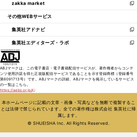
zakka market
く
で
ド
ィ
い
新
開
ウ
ン
ウ
し
その他WEBサービス
く
で
ド
ィ
い
開
ウ
ン
ウ
集英社アドナビ
く
で
ド
ィ
新
開
ウ
ン
し
集英社エディターズ・ラボ
く
で
ド
い
新
開
ウ
ウ
し
く
で
ィ
い
開
ン
ウ
ABJマークは、この電子書店・電子書籍配信サービスが、著作権者からコンテ
く
ド
ィ
ンツ使用許諾を得た正規版配信サービスであることを示す登録商標（登録番号
ウ
ン
第6091713号）です。ABJマークの詳細、ABJマークを掲示しているサービス
で
ド
の一覧はこちら。
開
ウ
https://aebs.or.jp/
新
く
で
し
い
開
本ホームページに記載の文章・画像・写真などを無断で複製するこ
ウ
く
とは法律で禁じられています。全ての著作権は株式会社 集英社に帰
ィ
属します。
ン
ド
© SHUEISHA Inc. All Rights Reserved.
ウ
で
開