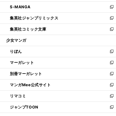
開
ウ
ン
ウ
し
S-MANGA
く
で
ド
ィ
い
新
開
ウ
ン
ウ
し
集英社ジャンプリミックス
く
で
ド
ィ
い
新
開
ウ
ン
ウ
し
集英社コミック文庫
く
で
ド
ィ
い
新
開
ウ
ン
ウ
し
少女マンガ
く
で
ド
ィ
い
開
ウ
ン
ウ
りぼん
く
で
ド
ィ
新
開
ウ
ン
し
マーガレット
く
で
ド
い
新
開
ウ
ウ
し
別冊マーガレット
く
で
ィ
い
新
開
ン
ウ
し
マンガMee公式サイト
く
ド
ィ
い
新
ウ
ン
ウ
し
リマコミ
で
ド
ィ
い
新
開
ウ
ン
ウ
し
ジャンプTOON
く
で
ド
ィ
い
新
開
ウ
ン
ウ
し