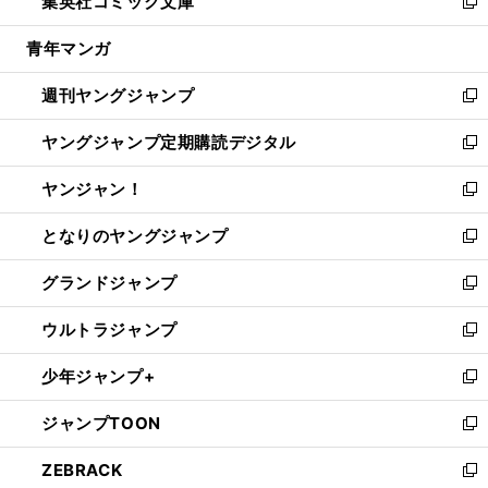
集英社コミック文庫
く
で
ド
ィ
い
新
開
ウ
ン
ウ
し
青年マンガ
く
で
ド
ィ
い
開
ウ
ン
ウ
週刊ヤングジャンプ
く
で
ド
ィ
新
開
ウ
ン
し
ヤングジャンプ定期購読デジタル
く
で
ド
い
新
開
ウ
ウ
し
ヤンジャン！
く
で
ィ
い
新
開
ン
ウ
し
となりのヤングジャンプ
く
ド
ィ
い
新
ウ
ン
ウ
し
グランドジャンプ
で
ド
ィ
い
新
開
ウ
ン
ウ
し
ウルトラジャンプ
く
で
ド
ィ
い
新
開
ウ
ン
ウ
し
少年ジャンプ+
く
で
ド
ィ
い
新
開
ウ
ン
ウ
し
ジャンプTOON
く
で
ド
ィ
い
新
開
ウ
ン
ウ
し
ZEBRACK
く
で
ド
ィ
い
新