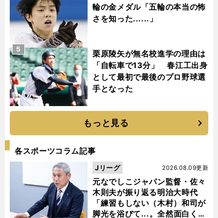
輪の金メダル「五輪の本当の怖
さを知った......」
5
栗原陵矢が無名校進学の理由は
「自転車で13分」 春江工出身
として最初で最後のプロ野球選
手となった
もっと見る
各スポーツコラム記事
Jリーグ
2026.08.09更新
元なでしこジャパン監督・佐々
木則夫が振り返る明治大時代
「練習もしない（木村）和司が
脚光を浴びて...。全然面白くな