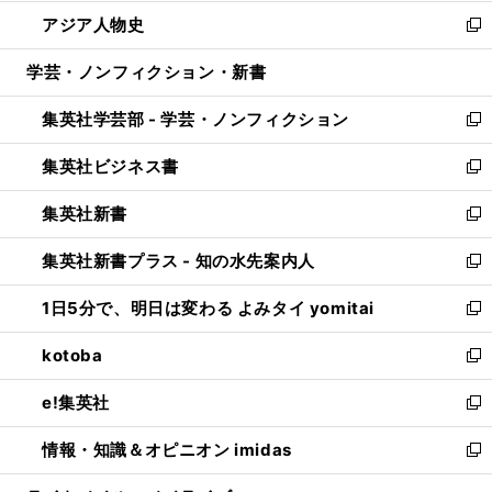
開
ウ
ン
ウ
し
アジア人物史
く
で
ド
ィ
い
新
開
ウ
ン
ウ
し
学芸・ノンフィクション・新書
く
で
ド
ィ
い
開
ウ
ン
ウ
集英社学芸部 - 学芸・ノンフィクション
く
で
ド
ィ
新
開
ウ
ン
し
集英社ビジネス書
く
で
ド
い
新
開
ウ
ウ
し
集英社新書
く
で
ィ
い
新
開
ン
ウ
し
集英社新書プラス - 知の水先案内人
く
ド
ィ
い
新
ウ
ン
ウ
し
1日5分で、明日は変わる よみタイ yomitai
で
ド
ィ
い
新
開
ウ
ン
ウ
し
kotoba
く
で
ド
ィ
い
新
開
ウ
ン
ウ
し
e!集英社
く
で
ド
ィ
い
新
開
ウ
ン
ウ
し
情報・知識＆オピニオン imidas
く
で
ド
ィ
い
新
開
ウ
ン
ウ
し