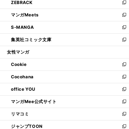
ZEBRACK
く
で
ド
ィ
い
新
開
ウ
ン
ウ
し
マンガMeets
く
で
ド
ィ
い
新
開
ウ
ン
ウ
し
S-MANGA
く
で
ド
ィ
い
新
開
ウ
ン
ウ
し
集英社コミック文庫
く
で
ド
ィ
い
新
開
ウ
ン
ウ
し
女性マンガ
く
で
ド
ィ
い
開
ウ
ン
ウ
Cookie
く
で
ド
ィ
新
開
ウ
ン
し
Cocohana
く
で
ド
い
新
開
ウ
ウ
し
office YOU
く
で
ィ
い
新
開
ン
ウ
し
マンガMee公式サイト
く
ド
ィ
い
新
ウ
ン
ウ
し
リマコミ
で
ド
ィ
い
新
開
ウ
ン
ウ
し
ジャンプTOON
く
で
ド
ィ
い
新