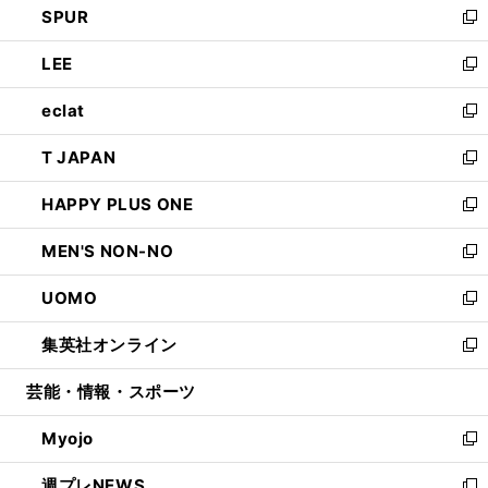
SPUR
で
ド
ィ
い
新
開
ウ
ン
ウ
し
LEE
く
で
ド
ィ
い
新
開
ウ
ン
ウ
し
eclat
く
で
ド
ィ
い
新
開
ウ
ン
ウ
し
T JAPAN
く
で
ド
ィ
い
新
開
ウ
ン
ウ
し
HAPPY PLUS ONE
く
で
ド
ィ
い
新
開
ウ
ン
ウ
し
MEN'S NON-NO
く
で
ド
ィ
い
新
開
ウ
ン
ウ
し
UOMO
く
で
ド
ィ
い
新
開
ウ
ン
ウ
し
集英社オンライン
く
で
ド
ィ
い
新
開
ウ
ン
ウ
し
芸能・情報・スポーツ
く
で
ド
ィ
い
開
ウ
ン
ウ
Myojo
く
で
ド
ィ
新
開
ウ
ン
し
週プレNEWS
く
で
ド