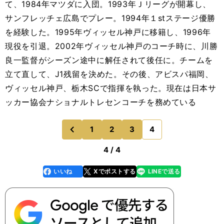
て、1984年マツダに入団。1993年Ｊリーグが開幕し、
サンフレッチェ広島でプレー。1994年１stステージ優勝
を経験した。1995年ヴィッセル神戸に移籍し、1996年
現役を引退。2002年ヴィッセル神戸のコーチ時に、川勝
良一監督がシーズン途中に解任されて後任に。チームを
立て直して、J1残留を決めた。その後、アビスパ福岡、
ヴィッセル神戸、栃木SCで指揮を執った。現在は日本サ
ッカー協会ナショナルトレセンコーチを務めている
1
2
3
4
のページへ
前
4 / 4
いいね
Xでポストする
LINEで送る
line
faceboo
x
k