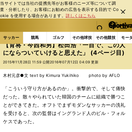
当サイトでは当社の提携先等がお客様のニーズ等について調
査・分析したり、お客様にお勧めの広告を表⽰する⽬的で Co
閉じ
okie を使⽤する場合があります。
詳しくはこちら
る
マイペ
web Sportiva (webスポルティーバ)
検索
メニュ
we
ー
サッカーの記事一覧
Jリーグ他
Jリーグ
【育将
b
ジ
サッカー
競馬
ゴルフ
その他球技
その他競技
モー
ス
【育将・今西和男】松田浩「一目で、この人
ポ
にならついていけると思えた」 (4ページ目)
ル
テ
2015年11月28日 11:59 公開
2016年07月12日 04:09 更新
ィ
ー
木村元彦●文 text by Kimura Yukihiko photo by AFLO
バ
「こういう守り方があるのか」。衝撃的で、そして痛快
だった。散々やられていた韓国のチームに組織で勝つこ
とができてきた。オフトでまずモダンなサッカーの洗礼
を受けると、次の監督はイングランド人のビル・フォル
ケスであった。