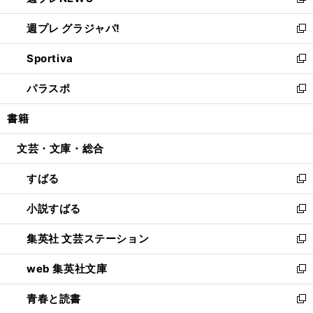
い
新
開
ウ
ウ
し
週プレ グラジャパ!
く
で
ィ
い
新
開
ン
ウ
し
Sportiva
く
ド
ィ
い
新
ウ
ン
ウ
し
パラスポ
で
ド
ィ
い
新
開
ウ
ン
ウ
し
書籍
く
で
ド
ィ
い
開
ウ
ン
ウ
文芸・文庫・総合
く
で
ド
ィ
開
ウ
ン
すばる
く
で
ド
新
開
ウ
し
小説すばる
く
で
い
新
開
ウ
し
集英社 文芸ステーション
く
ィ
い
新
ン
ウ
し
web 集英社文庫
ド
ィ
い
新
ウ
ン
ウ
し
青春と読書
で
ド
ィ
い
新