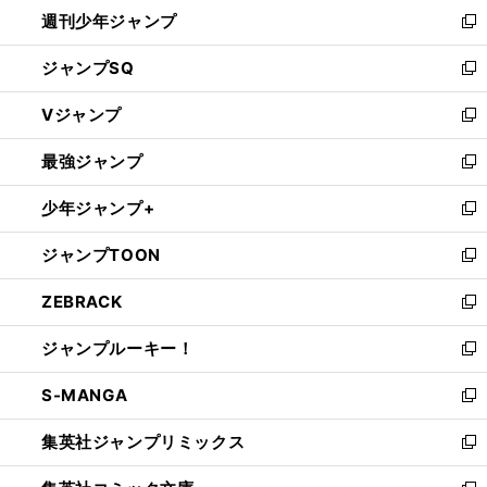
週刊少年ジャンプ
く
新
し
ジャンプSQ
い
新
ウ
し
Vジャンプ
ィ
い
新
ン
ウ
し
最強ジャンプ
ド
ィ
い
新
ウ
ン
ウ
し
少年ジャンプ+
で
ド
ィ
い
新
開
ウ
ン
ウ
し
ジャンプTOON
く
で
ド
ィ
い
新
開
ウ
ン
ウ
し
ZEBRACK
く
で
ド
ィ
い
新
開
ウ
ン
ウ
し
ジャンプルーキー！
く
で
ド
ィ
い
新
開
ウ
ン
ウ
し
S-MANGA
く
で
ド
ィ
い
新
開
ウ
ン
ウ
し
集英社ジャンプリミックス
く
で
ド
ィ
い
新
開
ウ
ン
ウ
し