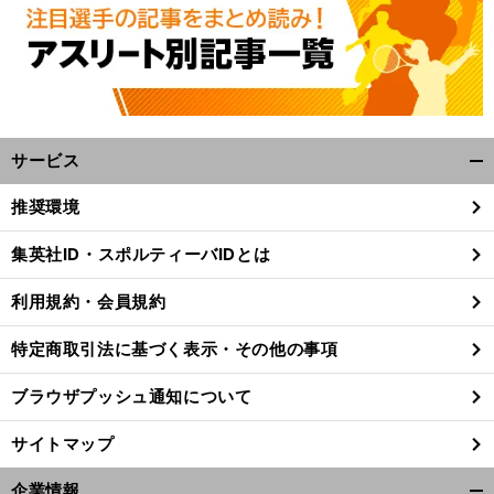
サービス
開
く/
推奨環境
閉
じ
集英社ID・スポルティーバIDとは
る
利用規約・会員規約
特定商取引法に基づく表示・その他の事項
ブラウザプッシュ通知について
サイトマップ
企業情報
満
。
Ｊ
」
、