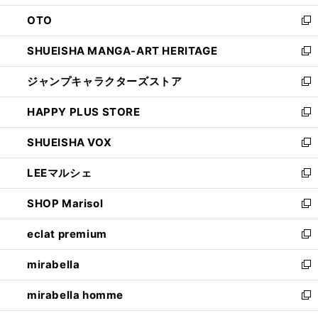
ウ
ン
OTO
で
ド
新
開
ウ
し
SHUEISHA MANGA-ART HERITAGE
く
で
い
新
開
ウ
し
ジャンプキャラクターズストア
く
ィ
い
新
ン
ウ
し
HAPPY PLUS STORE
ド
ィ
い
新
ウ
ン
ウ
し
SHUEISHA VOX
で
ド
ィ
い
新
開
ウ
ン
ウ
し
LEEマルシェ
く
で
ド
ィ
い
新
開
ウ
ン
ウ
し
SHOP Marisol
く
で
ド
ィ
い
新
開
ウ
ン
ウ
し
eclat premium
く
で
ド
ィ
い
新
開
ウ
ン
ウ
し
mirabella
く
で
ド
ィ
い
新
開
ウ
ン
ウ
し
mirabella homme
く
で
ド
ィ
い
新
開
ウ
ン
ウ
し