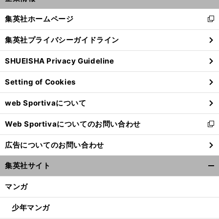
開
身創痍のガンバ
逆転「
王者
へのカギは
遠藤保仁にあり
く/
集英社ホームページ
新
閉
し
じ
集英社プライバシーガイドライン
い
る
ウ
SHUEISHA Privacy Guideline
ィ
ン
Setting of Cookies
ド
ウ
web Sportivaについて
で
開
Web Sportivaについてのお問い合わせ
く
新
し
広告についてのお問い合わせ
い
ウ
集英社サイト
ィ
開
ン
く/
マンガ
ド
閉
ウ
じ
少年マンガ
で
る
開