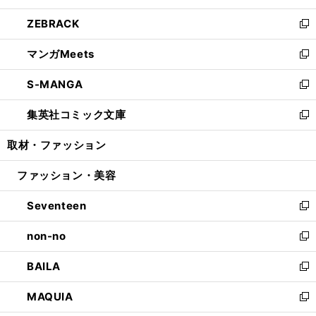
開
ウ
ン
ウ
し
ZEBRACK
く
で
ド
ィ
い
新
開
ウ
ン
ウ
し
マンガMeets
く
で
ド
ィ
い
新
開
ウ
ン
ウ
し
S-MANGA
く
で
ド
ィ
い
新
開
ウ
ン
ウ
し
集英社コミック文庫
く
で
ド
ィ
い
新
開
ウ
ン
ウ
し
取材・ファッション
く
で
ド
ィ
い
開
ウ
ン
ウ
ファッション・美容
く
で
ド
ィ
開
ウ
ン
Seventeen
く
で
ド
新
開
ウ
し
non-no
く
で
い
新
開
ウ
し
BAILA
く
ィ
い
新
ン
ウ
し
MAQUIA
ド
ィ
い
新
ウ
ン
ウ
し