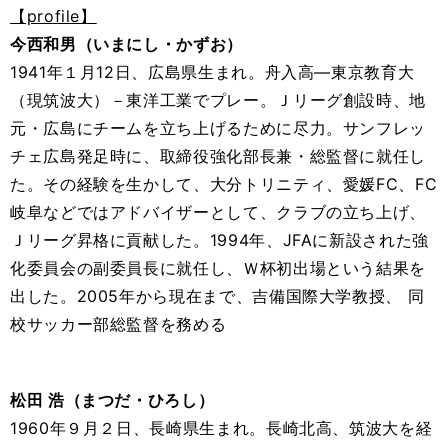
【profile】
今西和男（いまにし・かずお）
1941年１月12日、広島県生まれ。舟入高―東京教育大
（現筑波大）－東洋工業でプレー。Ｊリーグ創設時、地
元・広島にチームを立ち上げるために尽力。サンフレッ
チェ広島発足時に、取締役強化部長兼・総監督に就任し
た。その経験を生かして、大分トリニティ、愛媛FC、FC
岐阜などではアドバイザーとして、クラブの立ち上げ、
Ｊリーグ昇格に貢献した。1994年、JFAに新設された強
化委員会の副委員長に就任し、Ｗ杯初出場という結果を
出した。2005年から現在まで、吉備国際大学教授、 同
校サッカー部総監督を務める
松田 浩（まつだ・ひろし）
1960年９月２日、長崎県生まれ。長崎北高、筑波大を経