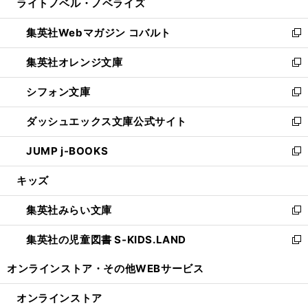
ライトノベル・ノベライズ
く
で
ド
ィ
い
開
ウ
ン
ウ
集英社Webマガジン コバルト
く
で
ド
ィ
新
開
ウ
ン
し
集英社オレンジ文庫
く
で
ド
い
新
開
ウ
ウ
し
シフォン文庫
く
で
ィ
い
新
開
ン
ウ
し
ダッシュエックス文庫公式サイト
く
ド
ィ
い
新
ウ
ン
ウ
し
JUMP j-BOOKS
で
ド
ィ
い
新
開
ウ
ン
ウ
し
キッズ
く
で
ド
ィ
い
開
ウ
ン
ウ
集英社みらい文庫
く
で
ド
ィ
新
開
ウ
ン
し
集英社の児童図書 S-KIDS.LAND
く
で
ド
い
新
開
ウ
ウ
し
オンラインストア・
その他WEBサービス
く
で
ィ
い
開
ン
ウ
オンラインストア
く
ド
ィ