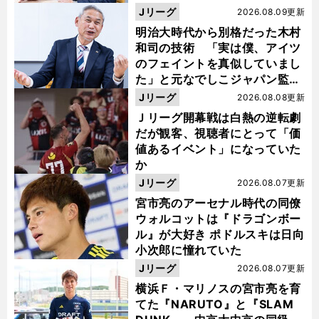
い４年間でした」
Jリーグ
2026.08.09更新
明治大時代から別格だった木村
和司の技術 「実は僕、アイツ
のフェイントを真似していまし
た」と元なでしこジャパン監
督・佐々木則夫
Jリーグ
2026.08.08更新
Ｊリーグ開幕戦は白熱の逆転劇
だが観客、視聴者にとって「価
値あるイベント」になっていた
か
Jリーグ
2026.08.07更新
宮市亮のアーセナル時代の同僚
ウォルコットは『ドラゴンボー
ル』が大好き ポドルスキは日向
小次郎に憧れていた
Jリーグ
2026.08.07更新
横浜Ｆ・マリノスの宮市亮を育
てた『NARUTO』と『SLAM