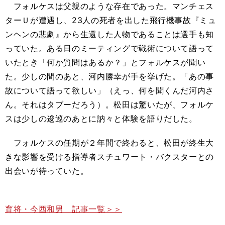
フォルケスは父親のような存在であった。マンチェス
ターＵが遭遇し、23人の死者を出した飛行機事故『ミュ
ンヘンの悲劇』から生還した人物であることは選手も知
っていた。ある日のミーティングで戦術について語って
いたとき「何か質問はあるか？」とフォルケスが聞い
た。少しの間のあと、河内勝幸が手を挙げた。「あの事
故について語って欲しい」（えっ、何を聞くんだ河内さ
ん。それはタブーだろう）。松田は驚いたが、フォルケ
スは少しの逡巡のあとに訥々と体験を語りだした。
フォルケスの任期が２年間で終わると、松田が終生大
きな影響を受ける指導者スチュワート・バクスターとの
出会いが待っていた。
育将・今西和男 記事一覧＞＞