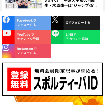
DUNK』 中京大中京の同級
生・木原龍一は"ジャンプ係"だ
った
cebo
X
Facebookで
Xでフォローする
ok
フォローする
uTube
LINE
YouTubeで
LINEで
チャンネル登録
アカウント追加
stagra
Instagramで
m
フォローする