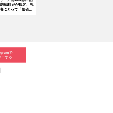
ャパン監督・佐々木
逆転劇 だが観客、視
夫
者にとって「価値あ
イベント」になって
たか
agramで
ローする