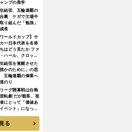
ャンプの美学
生結弦、五輪連覇の
台裏 ケガで欠場中
取り組んだ「勉強」
成長
ワールドカップ】サ
カー日本代表を名将
ちはどう見たか ファ
・ハール、クロッ
、フリック...
生結弦を覚醒させた
誰かのために」の思
 五輪連覇の偉業へ
道のり
リーグ開幕戦は白熱
逆転劇 だが観客、視
者にとって「価値あ
イベント」になって
たか
見る