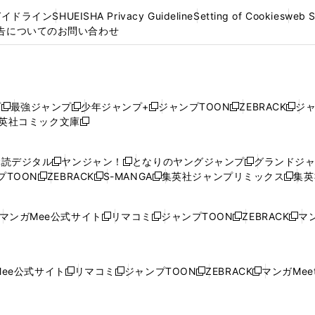
ガイドライン
SHUEISHA Privacy Guideline
Setting of Cookies
web 
告についてのお問い合わせ
プ
最強ジャンプ
少年ジャンプ+
ジャンプTOON
ZEBRACK
ジ
新
新
新
新
新
英社コミック文庫
し
新
し
し
し
し
い
い
し
い
い
い
ウ
ウ
い
ウ
ウ
ウ
購読デジタル
ヤンジャン！
となりのヤングジャンプ
グランドジ
新
新
新
ィ
ィ
ウ
ィ
ィ
ィ
プTOON
ZEBRACK
S-MANGA
集英社ジャンプリミックス
集英
新
し
新
し
新
し
新
ン
ン
ィ
ン
ン
ン
し
い
し
い
し
い
し
ド
ド
ン
ド
ド
ド
い
ウ
い
ウ
い
ウ
い
ウ
ウ
ド
ウ
ウ
ウ
マンガMee公式サイト
リマコミ
ジャンプTOON
ZEBRACK
マン
新
新
新
新
ウ
ィ
ウ
ィ
ウ
ィ
ウ
で
で
ウ
で
で
で
し
し
し
し
し
ィ
ン
ィ
ン
ィ
ン
ィ
開
開
で
開
開
開
い
い
い
い
い
ン
ド
ン
ド
ン
ド
ン
く
く
開
く
く
く
ウ
ウ
ウ
ウ
ウ
ド
ウ
ド
ウ
ド
ウ
ド
ee公式サイト
リマコミ
ジャンプTOON
ZEBRACK
マンガMeet
く
新
新
新
新
ィ
ィ
ィ
ィ
ィ
ウ
で
ウ
で
ウ
で
ウ
し
し
し
し
ン
ン
ン
ン
ン
で
開
で
開
で
開
で
い
い
い
い
ド
ド
ド
ド
ド
開
く
開
く
開
く
開