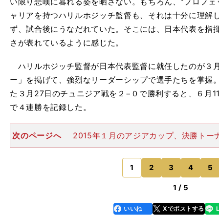
い限り悲嘆に暮れる姿を晒さない。もちろん、"プロフェ
ャリアを持つハリルホジッチ監督も、それは十分に理解
ず、試合後にうなだれていた。そこには、日本代表を指
さが表れているように感じた。
ハリルホジッチ監督が日本代表監督に就任したのが３月
ー」を掲げて、強烈なリーダーシップで選手たちを掌握
た３月27日のチュニジア戦を２−０で勝利すると、６月1
で４連勝を記録した。
次のページへ
2015年１月のアジアカップ、決勝トー
で敗れた直後にアギーレ前監督が解任され、明るい話題
代表に、上げ潮ムードをもたらしたといえる。 しかし、
なわれたW杯２
1
2
3
4
5
のページへ
1 / 5
いいね
Xでポストする
line
faceboo
x
k