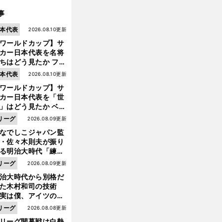
事
本代表
2026.08.10更新
ワールドカップ】サ
カー日本代表を名将
ちはどう見たか ファ
・ハール、クロッ
本代表
2026.08.10更新
、フリック...
ワールドカップ】サ
カー日本代表を「世
」はどう見たか ベン
ル、スカローニ、モ
リーグ
2026.08.09更新
リッチ...
なでしこジャパン監
・佐々木則夫が振り
る明治大時代「練習
前
しない（木村）和司
リーグ
2026.08.09更新
へ
脚光を浴びて...。全
治大時代から別格だ
面白くない４年間で
った木村和司の技術
た」
実は僕、アイツのフ
イントを真似してい
リーグ
2026.08.08更新
した」と元なでしこ
リーグ開幕戦は白熱