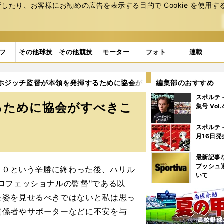
たり、お客様にお勧めの広告を表⽰する⽬的で Cookie を使⽤す
フ
その他球技
その他競技
モーター
フォト
連載
ホジッチ監督が本領を発揮するために協会がすべきこと
編集部のおすすめ
スポルテ
るために協会がすべきこ
集号 Vol
スポルテ
月16日発
最新記事
プッシュ
－０という辛勝に終わった後、ハリル
いて
ロフェッショナルの監督"である以
た姿を見せるべきではないと私は思っ
関係者やサポーターなどに不安を与