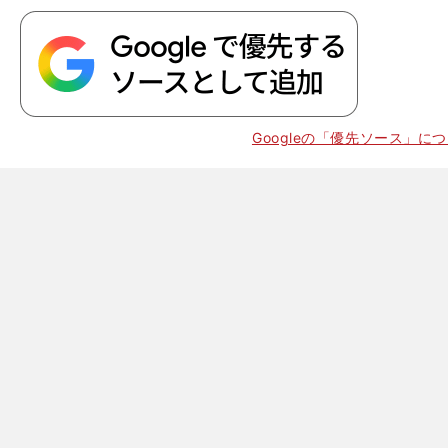
Googleの「優先ソース」に
」
、
３位
挑む