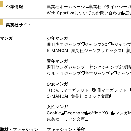
企業情報
集英社ホームページ
集英社プライバシー
新
Web Sportivaについてのお問い合わせ
広
し
新
い
し
集英社サイト
ウ
い
ィ
ウ
マンガ
少年マンガ
ン
ィ
週刊少年ジャンプ
ジャンプSQ
Vジャン
ド
ン
新
新
S-MANGA
集英社ジャンプリミックス
集
ウ
ド
新
し
し
新
で
ウ
し
い
い
し
青年マンガ
開
で
い
ウ
ウ
い
週刊ヤングジャンプ
ヤングジャンプ定期
新
く
開
ウ
ィ
ィ
ウ
ウルトラジャンプ
少年ジャンプ+
ジャン
新
し
新
く
ィ
ン
ン
ィ
し
い
し
ン
ド
ド
ン
少女マンガ
い
ウ
い
ド
ウ
ウ
ド
りぼん
マーガレット
別冊マーガレット
新
新
新
ウ
ィ
ウ
ウ
で
で
ウ
S-MANGA
集英社コミック文庫
し
新
し
新
ィ
ン
ィ
で
開
開
で
い
し
い
し
ン
ド
ン
女性マンガ
開
く
く
開
ウ
い
ウ
い
ド
ウ
ド
Cookie
Cocohana
office YOU
マンガM
く
く
新
新
新
ィ
ウ
ィ
ウ
ウ
で
ウ
集英社コミック文庫
し
新
し
し
ン
ィ
ン
ィ
で
開
で
い
し
い
い
ド
ン
ド
ン
取材・ファッション
ファッション・美容
開
く
開