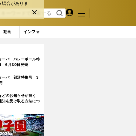
る場合がありま
マイペ
閉じ
検索
メニュ
ー
る
す
ジ
る
動画
インフォ
ィーバ バレーボール特
.4 6月30日発売
ィーバ 部活特集号 3
売
などのお知らせが届く
通知を受け取る方法につ