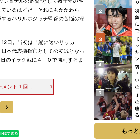
ッショナルの監督"として数十年のキ
ジ
しているはずだ。それにもかかわら
羽
2
舞
揮するハリルホジッチ監督の苦悩の深
に
で
【
3
12日。当初は「縦に速いサッカ
ッ
。日本代表指揮官としての初戦となっ
た
ン
1日のイラク戦に４--０で勝利するま
4
プ
羽
「
い
ナメント１回戦
の
5
がなかった日本
Ｊ
６月16日に行
の
次
聴
る
い
もっと
LINEで送る