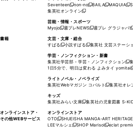
ウ
い
ウ
ウ
ウ
ド
ウ
ド
Seventeen
non-no
BAILA
MAQUIA
S
く
く
新
新
新
新
ィ
ウ
ィ
ィ
で
ウ
で
ウ
集英社オンライン
し
新
し
し
し
ン
ィ
ン
ン
開
で
開
で
い
し
い
い
い
ド
ン
ド
ド
芸能・情報・スポーツ
く
開
く
開
ウ
い
ウ
ウ
ウ
ウ
ド
ウ
ウ
Myojo
週プレNEWS
週プレ グラジャパ!
く
く
新
新
新
ィ
ウ
ィ
ィ
ィ
で
ウ
で
で
し
し
ン
ィ
ン
ン
ン
書籍
文芸・文庫・総合
開
で
開
開
い
い
ド
ン
ド
ド
ド
すばる
小説すばる
集英社 文芸ステーシ
く
開
く
く
新
新
ウ
ウ
ウ
ド
ウ
ウ
ウ
く
し
し
ィ
ィ
学芸・ノンフィクション・新書
で
ウ
で
で
で
い
い
ン
ン
集英社学芸部 - 学芸・ノンフィクション
開
で
開
開
開
新
ウ
ウ
ド
ド
1日5分で、明日は変わる よみタイ yomitai
く
開
く
く
く
し
新
ィ
ィ
ウ
ウ
く
い
ン
ン
ライトノベル・ノベライズ
で
で
ウ
ド
ド
集英社Webマガジン コバルト
集英社オレ
開
開
新
ィ
ウ
ウ
く
く
し
ン
キッズ
で
で
い
ド
集英社みらい文庫
集英社の児童図書 S-KID
開
開
新
ウ
ウ
く
く
し
ィ
オンラインストア・
オンラインストア
で
い
ン
その他WEBサービス
OTO
SHUEISHA MANGA-ART HERITAGE
開
新
ウ
ド
LEEマルシェ
SHOP Marisol
eclat prem
く
し
新
新
ィ
ウ
い
し
し