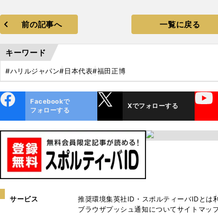
前の記事へ
一覧に戻る
キーワード
#ハリルジャパン
#日本代表
#福田正博
ebo
X
YouTube
Facebookで
Xでフォローする
ok
フォローする
サービス
推奨環境
集英社ID・スポルティーバIDとは
ブラウザプッシュ通知について
サイトマッ