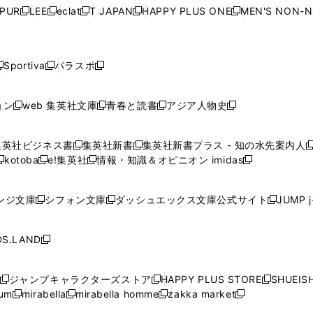
ウ
ウ
ウ
ウ
ウ
ウ
ウ
ウ
ウ
PUR
LEE
eclat
T JAPAN
HAPPY PLUS ONE
MEN'S NON-
く
く
く
く
新
新
新
新
新
ィ
ィ
ィ
ィ
で
で
で
で
で
し
し
し
し
し
ン
ン
ン
ン
開
開
開
開
開
い
い
い
い
い
ド
ド
ド
ド
く
く
く
く
く
ウ
ウ
ウ
ウ
ウ
ウ
ウ
ウ
ウ
Sportiva
パラスポ
新
新
ィ
ィ
ィ
ィ
ィ
で
で
で
で
し
し
し
ン
ン
ン
ン
ン
開
開
開
開
い
い
い
ド
ド
ド
ド
ド
ョン
web 集英社文庫
青春と読書
アジア人物史
く
く
く
く
新
新
新
新
ウ
ウ
ウ
ウ
ウ
ウ
ウ
ウ
し
し
し
し
ィ
ィ
ィ
で
で
で
で
で
い
い
い
い
ン
ン
ン
集英社ビジネス書
集英社新書
集英社新書プラス - 知の水先案内人
開
開
開
開
開
新
新
新
ウ
ウ
ウ
ウ
ド
ド
ド
kotoba
e!集英社
情報・知識＆オピニオン imidas
く
く
く
く
く
新
し
新
し
新
ィ
ィ
ィ
ィ
ウ
ウ
ウ
し
し
い
し
い
し
ン
ン
ン
ン
で
で
で
い
い
ウ
い
ウ
い
ド
ド
ド
ド
ンジ文庫
シフォン文庫
ダッシュエックス文庫公式サイト
JUMP 
開
開
開
新
新
新
ウ
ウ
ィ
ウ
ィ
ウ
ウ
ウ
ウ
ウ
く
く
く
し
し
し
ィ
ィ
ン
ィ
ン
ィ
で
で
で
で
い
い
い
ン
ン
ド
ン
ド
ン
S.LAND
開
開
開
開
新
ウ
ウ
ウ
ド
ド
ウ
ド
ウ
ド
く
く
く
く
し
ィ
ィ
ィ
ウ
ウ
で
ウ
で
ウ
い
ン
ン
ン
ジャンプキャラクターズストア
HAPPY PLUS STORE
SHUEIS
で
で
開
で
開
で
新
新
新
ウ
ド
ド
ド
ium
mirabella
mirabella homme
zakka market
開
開
く
開
く
開
し
新
新
新
し
新
し
ィ
ウ
ウ
ウ
く
く
く
く
い
し
し
い
し
し
い