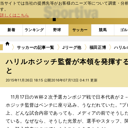
当サイトでは当社の提携先等がお客様のニーズ等について調査・分析し
web Sportiva (webスポルティーバ)
す。
詳しくはこちら
新着
ランキング
野球
サッカー
競馬
ゴル
we
サッカーの記事一覧
Jリーグ他
福田正博
ハリル
b
ス
ハリルホジッチ監督が本領を発揮す
ポ
ル
と
テ
2015年11月26日 18:15 公開
2016年07月12日 04:11 更新
ィ
ー
バ
11月17日のＷ杯２次予選カンボジア戦で日本代表が２
ホジッチ監督はベンチに座り込み、うなだれていた。"プ
上、どんな試合内容であっても、メディアの前でそうし
ている。なぜなら、そうした光景が、選手やスタッフ、