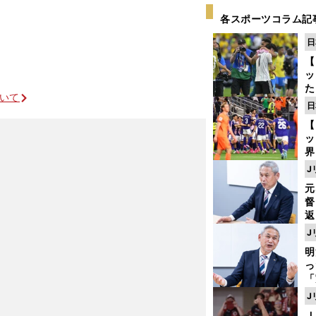
各スポーツコラム記
日
【
ッ
た
ついて
ン
日
プ
【
ッ
界
ゲ
J
ド
元
督
返
も
J
昇格プレーオフの呪い
が
明
然
し
「
ェ
J
ま
Ｊ