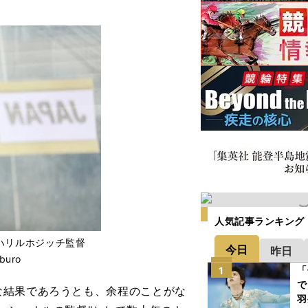
人気記事ランキング
ハリルホジッチ監督
今日
昨日
buro
「
1
で
結果であろうとも、余程のことがな
羽