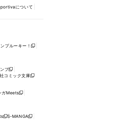
Sportivaについて
ャンプルーキー！
新
し
い
ウ
ャンプ
新
ィ
社コミック文庫
し
新
ン
い
し
ド
ウ
い
ウ
ガMeets
新
ィ
ウ
で
し
ン
ィ
開
い
ド
ン
く
ウ
ウ
ド
s
S-MANGA
新
新
ィ
で
ウ
し
し
ン
開
で
い
い
ド
く
開