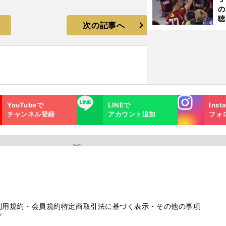
ジ
の
則
聴
次の記事へ
る
い
Instagra
LINE
YouTubeで
LINEで
Inst
m
チャンネル登録
アカウント追加
フォ
利用規約・会員規約
特定商取引法に基づく表示・その他の事項
プ