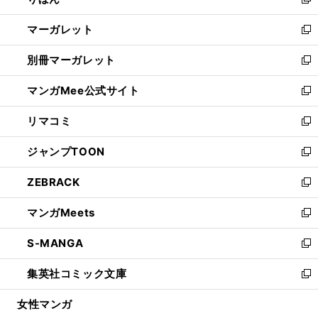
ィ
新
開
ウ
ン
し
マーガレット
く
で
ド
い
新
開
ウ
ウ
し
別冊マーガレット
く
で
ィ
い
新
開
ン
ウ
し
マンガMee公式サイト
く
ド
ィ
い
新
ウ
ン
ウ
し
リマコミ
で
ド
ィ
い
新
開
ウ
ン
ウ
し
ジャンプTOON
く
で
ド
ィ
い
新
開
ウ
ン
ウ
し
ZEBRACK
く
で
ド
ィ
い
新
開
ウ
ン
ウ
し
マンガMeets
く
で
ド
ィ
い
新
開
ウ
ン
ウ
し
S-MANGA
く
で
ド
ィ
い
新
開
ウ
ン
ウ
し
集英社コミック文庫
く
で
ド
ィ
い
新
開
ウ
ン
ウ
し
女性マンガ
く
で
ド
ィ
い