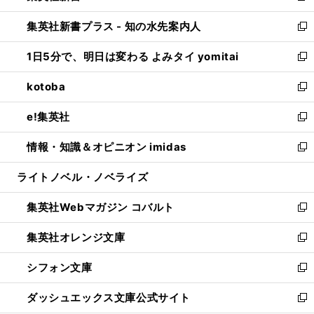
開
ン
ウ
し
集英社新書プラス - 知の水先案内人
く
ド
ィ
い
新
ウ
ン
ウ
し
1日5分で、明日は変わる よみタイ yomitai
で
ド
ィ
い
新
開
ウ
ン
ウ
し
kotoba
く
で
ド
ィ
い
新
開
ウ
ン
ウ
し
e!集英社
く
で
ド
ィ
い
新
開
ウ
ン
ウ
し
情報・知識＆オピニオン imidas
く
で
ド
ィ
い
新
開
ウ
ン
ウ
し
ライトノベル・ノベライズ
く
で
ド
ィ
い
開
ウ
ン
ウ
集英社Webマガジン コバルト
く
で
ド
ィ
新
開
ウ
ン
し
集英社オレンジ文庫
く
で
ド
い
新
開
ウ
ウ
し
シフォン文庫
く
で
ィ
い
新
開
ン
ウ
し
ダッシュエックス文庫公式サイト
く
ド
ィ
い
新
ウ
ン