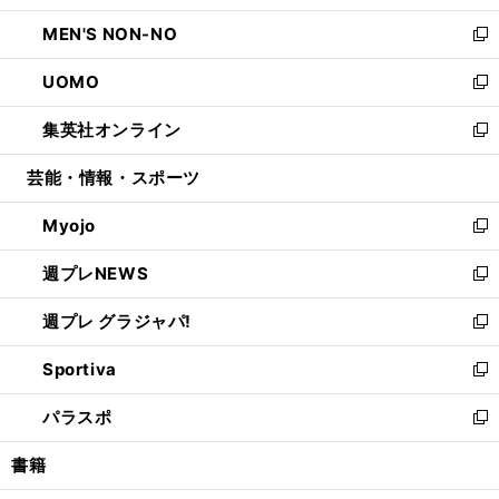
開
ウ
ン
ウ
し
MEN'S NON-NO
く
で
ド
ィ
い
新
開
ウ
ン
ウ
し
UOMO
く
で
ド
ィ
い
新
開
ウ
ン
ウ
し
集英社オンライン
く
で
ド
ィ
い
新
開
ウ
ン
ウ
し
芸能・情報・スポーツ
く
で
ド
ィ
い
開
ウ
ン
ウ
Myojo
く
で
ド
ィ
新
開
ウ
ン
し
週プレNEWS
く
で
ド
い
新
開
ウ
ウ
し
週プレ グラジャパ!
く
で
ィ
い
新
開
ン
ウ
し
Sportiva
く
ド
ィ
い
新
ウ
ン
ウ
し
パラスポ
で
ド
ィ
い
新
開
ウ
ン
ウ
し
書籍
く
で
ド
ィ
い
開
ウ
ン
ウ