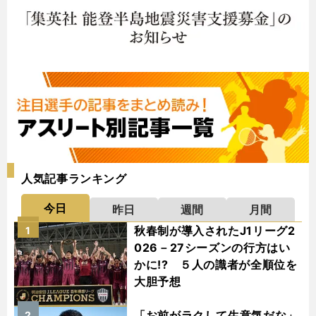
人気記事ランキング
今日
昨日
週間
月間
秋春制が導入されたJ1リーグ2
1
026－27シーズンの行方はい
かに!? ５人の識者が全順位を
大胆予想
「お前がラクして生意気だな」
2