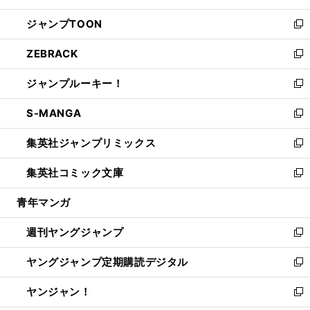
開
ウ
ン
ウ
し
ジャンプTOON
く
で
ド
ィ
い
新
開
ウ
ン
ウ
し
ZEBRACK
く
で
ド
ィ
い
新
開
ウ
ン
ウ
し
ジャンプルーキー！
く
で
ド
ィ
い
新
開
ウ
ン
ウ
し
S-MANGA
く
で
ド
ィ
い
新
開
ウ
ン
ウ
し
集英社ジャンプリミックス
く
で
ド
ィ
い
新
開
ウ
ン
ウ
し
集英社コミック文庫
く
で
ド
ィ
い
新
開
ウ
ン
ウ
し
青年マンガ
く
で
ド
ィ
い
開
ウ
ン
ウ
週刊ヤングジャンプ
く
で
ド
ィ
新
開
ウ
ン
し
ヤングジャンプ定期購読デジタル
く
で
ド
い
新
開
ウ
ウ
し
ヤンジャン！
く
で
ィ
い
新
開
ン
ウ
し