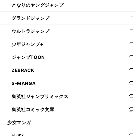
となりのヤングジャンプ
く
ド
ィ
い
新
ウ
ン
ウ
し
グランドジャンプ
で
ド
ィ
い
新
開
ウ
ン
ウ
し
ウルトラジャンプ
く
で
ド
ィ
い
新
開
ウ
ン
ウ
し
少年ジャンプ+
く
で
ド
ィ
い
新
開
ウ
ン
ウ
し
ジャンプTOON
く
で
ド
ィ
い
新
開
ウ
ン
ウ
し
ZEBRACK
く
で
ド
ィ
い
新
開
ウ
ン
ウ
し
S-MANGA
く
で
ド
ィ
い
新
開
ウ
ン
ウ
し
集英社ジャンプリミックス
く
で
ド
ィ
い
新
開
ウ
ン
ウ
し
集英社コミック文庫
く
で
ド
ィ
い
新
開
ウ
ン
ウ
し
少女マンガ
く
で
ド
ィ
い
開
ウ
ン
ウ
りぼん
く
で
ド