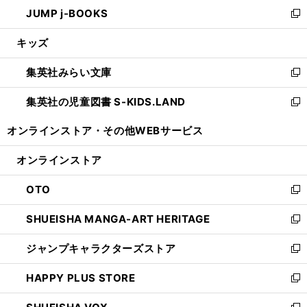
ウ
し
JUMP j-BOOKS
で
ド
ィ
い
新
開
ウ
ン
ウ
し
キッズ
く
で
ド
ィ
い
開
ウ
ン
ウ
集英社みらい文庫
く
で
ド
ィ
新
開
ウ
ン
し
集英社の児童図書 S-KIDS.LAND
く
で
ド
い
新
開
ウ
ウ
し
オンラインストア・
その他WEBサービス
く
で
ィ
い
開
ン
ウ
オンラインストア
く
ド
ィ
ウ
ン
OTO
で
ド
新
開
ウ
し
SHUEISHA MANGA-ART HERITAGE
く
で
い
新
開
ウ
し
ジャンプキャラクターズストア
く
ィ
い
新
ン
ウ
し
HAPPY PLUS STORE
ド
ィ
い
新
ウ
ン
ウ
し