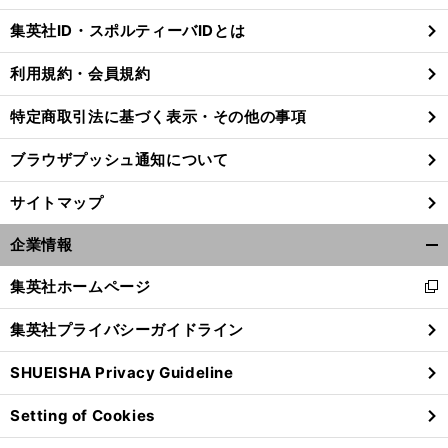
じ
集英社ID・スポルティーバIDとは
る
利用規約・会員規約
・
、
Ｊ
特定商取引法に基づく表示・その他の事項
前
へ
ブラウザプッシュ通知について
サイトマップ
企業情報
開
く/
集英社ホームページ
新
閉
し
じ
集英社プライバシーガイドライン
い
る
ウ
SHUEISHA Privacy Guideline
ィ
ン
Setting of Cookies
ド
ウ