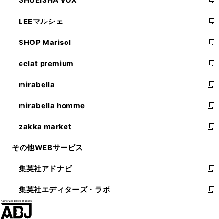
SHUEISHA VOX
で
ド
ィ
い
新
開
ウ
ン
ウ
し
LEEマルシェ
く
で
ド
ィ
い
新
開
ウ
ン
ウ
し
SHOP Marisol
く
で
ド
ィ
い
新
開
ウ
ン
ウ
し
eclat premium
く
で
ド
ィ
い
新
開
ウ
ン
ウ
し
mirabella
く
で
ド
ィ
い
新
開
ウ
ン
ウ
し
mirabella homme
く
で
ド
ィ
い
新
開
ウ
ン
ウ
し
zakka market
く
で
ド
ィ
い
新
開
ウ
ン
ウ
し
その他WEBサービス
く
で
ド
ィ
い
開
ウ
ン
ウ
集英社アドナビ
く
で
ド
ィ
新
開
ウ
ン
し
集英社エディターズ・ラボ
く
で
ド
い
新
開
ウ
ウ
し
く
で
ィ
い