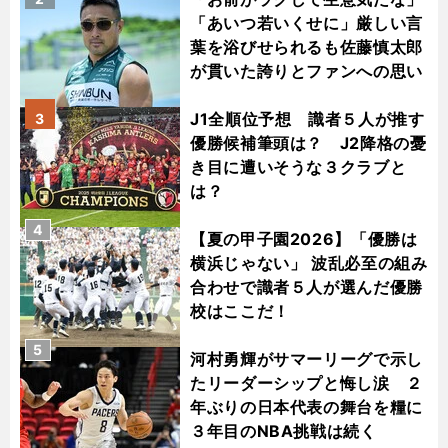
「あいつ若いくせに」厳しい言
葉を浴びせられるも佐藤慎太郎
が貫いた誇りとファンへの思い
J1全順位予想 識者５人が推す
3
優勝候補筆頭は？ J2降格の憂
き目に遭いそうな３クラブと
は？
4
【夏の甲子園2026】「優勝は
横浜じゃない」 波乱必至の組み
合わせで識者５人が選んだ優勝
校はここだ！
5
河村勇輝がサマーリーグで示し
たリーダーシップと悔し涙 ２
年ぶりの日本代表の舞台を糧に
３年目のNBA挑戦は続く