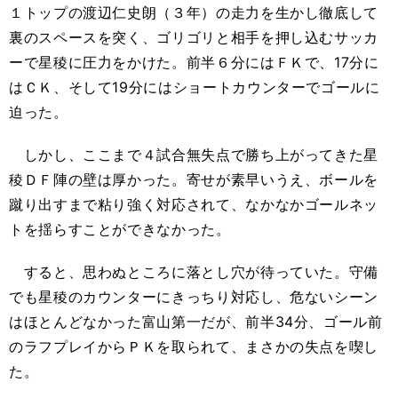
１トップの渡辺仁史朗（３年）の走力を生かし徹底して
裏のスペースを突く、ゴリゴリと相手を押し込むサッカ
ーで星稜に圧力をかけた。前半６分にはＦＫで、17分に
はＣＫ、そして19分にはショートカウンターでゴールに
迫った。
しかし、ここまで４試合無失点で勝ち上がってきた星
稜ＤＦ陣の壁は厚かった。寄せが素早いうえ、ボールを
蹴り出すまで粘り強く対応されて、なかなかゴールネッ
トを揺らすことができなかった。
すると、思わぬところに落とし穴が待っていた。守備
でも星稜のカウンターにきっちり対応し、危ないシーン
はほとんどなかった富山第一だが、前半34分、ゴール前
のラフプレイからＰＫを取られて、まさかの失点を喫し
た。