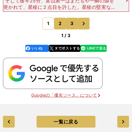
そして後半25分、富山第一はまたもや一瞬の隙を
突かれて、星稜に２点目を許した。星稜の堅実な守
備が崩れる気配はなく、これで勝負は決まったと思
われた。が、絶体絶命の中、富山第一の選手、監督
次
1
2
3
のページへ
はまだ諦めていな
1 / 3
いいね
Xでポストする
LINEで送る
line
faceboo
x
k
Googleの「優先ソース」について
一覧に戻る