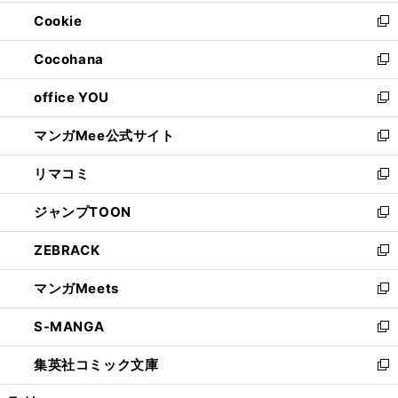
開
ウ
ン
ウ
Cookie
く
で
ド
ィ
新
開
ウ
ン
し
Cocohana
く
で
ド
い
新
開
ウ
ウ
し
office YOU
く
で
ィ
い
新
開
ン
ウ
し
マンガMee公式サイト
く
ド
ィ
い
新
ウ
ン
ウ
し
リマコミ
で
ド
ィ
い
新
開
ウ
ン
ウ
し
ジャンプTOON
く
で
ド
ィ
い
新
開
ウ
ン
ウ
し
ZEBRACK
く
で
ド
ィ
い
新
開
ウ
ン
ウ
し
マンガMeets
く
で
ド
ィ
い
新
開
ウ
ン
ウ
し
S-MANGA
く
で
ド
ィ
い
新
開
ウ
ン
ウ
し
集英社コミック文庫
く
で
ド
ィ
い
新
開
ウ
ン
ウ
し