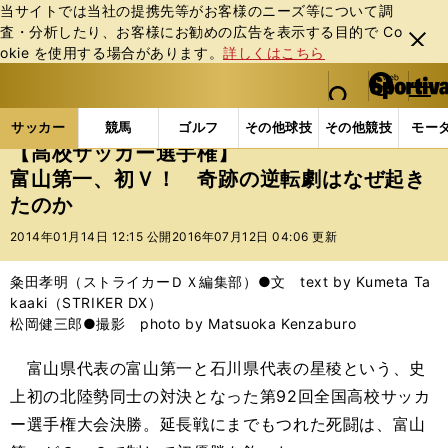
当サイトでは当社の提携先等がお客様のニーズ等について調
査・分析したり、お客様にお勧めの広告を表⽰する⽬的で Co
閉じ
okie を使⽤する場合があります。
詳しくはこちら
る
マイペ
web Sportiva (webスポルティーバ)
検索
メニュ
we
ー
サッカーの記事一覧
Jリーグ他
高校・ユース
【
b
ジ
サッカー
競馬
ゴルフ
その他球技
その他競技
モー
ス
【高校サッカー選手権】
ポ
富山第一、初Ｖ！ 奇跡の逆転劇はなぜ起き
ル
たのか
テ
ィ
2014年01月14日 12:15 公開
2016年07月12日 04:06 更新
ー
バ
粂田孝明（ストライカーＤＸ編集部）●文 text by Kumeta Ta
kaaki（STRIKER DX）
松岡健三郎●撮影 photo by Matsuoka Kenzaburo
富山県代表の富山第一と石川県代表の星稜という、史
上初の北陸勢同士の対決となった第92回全国高校サッカ
ー選手権大会決勝。延長戦にまでもつれた死闘は、富山