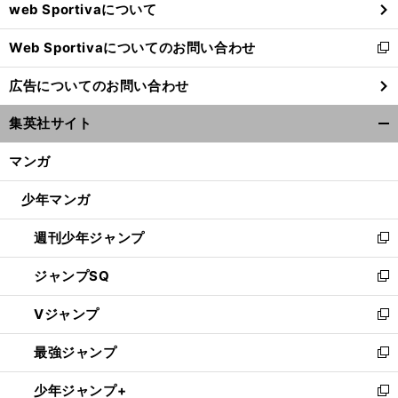
web Sportivaについて
で
開
Web Sportivaについてのお問い合わせ
く
新
し
広告についてのお問い合わせ
い
ウ
集英社サイト
ィ
開
ン
く/
マンガ
ド
閉
ウ
じ
少年マンガ
で
る
開
週刊少年ジャンプ
く
新
し
ジャンプSQ
い
新
ウ
し
Vジャンプ
ィ
い
新
ン
ウ
し
最強ジャンプ
ド
ィ
い
新
ウ
ン
ウ
し
少年ジャンプ+
で
ド
ィ
い
新