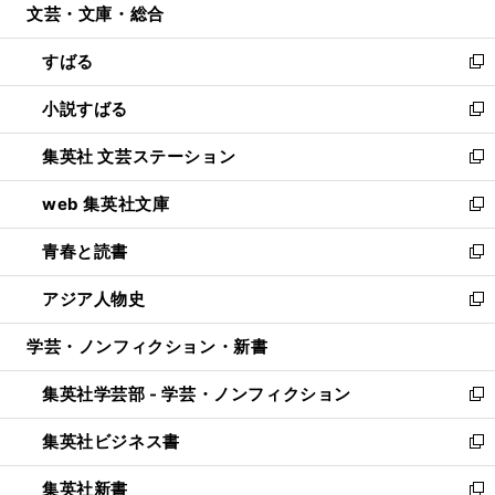
文芸・文庫・総合
く
で
ド
ィ
開
ウ
ン
すばる
く
で
ド
新
開
ウ
し
小説すばる
く
で
い
新
開
ウ
し
集英社 文芸ステーション
く
ィ
い
新
ン
ウ
し
web 集英社文庫
ド
ィ
い
新
ウ
ン
ウ
し
青春と読書
で
ド
ィ
い
新
開
ウ
ン
ウ
し
アジア人物史
く
で
ド
ィ
い
新
開
ウ
ン
ウ
し
学芸・ノンフィクション・新書
く
で
ド
ィ
い
開
ウ
ン
ウ
集英社学芸部 - 学芸・ノンフィクション
く
で
ド
ィ
新
開
ウ
ン
し
集英社ビジネス書
く
で
ド
い
新
開
ウ
ウ
し
集英社新書
く
で
ィ
い
新