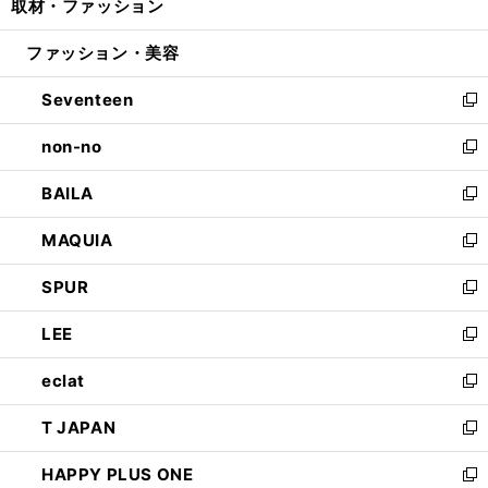
取材・ファッション
く
で
ド
ィ
い
開
ウ
ン
ウ
ファッション・美容
く
で
ド
ィ
開
ウ
ン
Seventeen
く
で
ド
新
開
ウ
し
non-no
く
で
い
新
開
ウ
し
BAILA
く
ィ
い
新
ン
ウ
し
MAQUIA
ド
ィ
い
新
ウ
ン
ウ
し
SPUR
で
ド
ィ
い
新
開
ウ
ン
ウ
し
LEE
く
で
ド
ィ
い
新
開
ウ
ン
ウ
し
eclat
く
で
ド
ィ
い
新
開
ウ
ン
ウ
し
T JAPAN
く
で
ド
ィ
い
新
開
ウ
ン
ウ
し
HAPPY PLUS ONE
く
で
ド
ィ
い
新