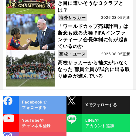
き目に遭いそうな３クラブと
は？
海外サッカー
2026.08.05更新
「ワールドカップ売却計画」は
断念も残る火種 FIFAインファ
ンティーノ会長体制に何が起き
ているのか
高校・ユース
2026.08.05更新
高校サッカーから補欠がいなく
なった 部員全員が試合に出る取
り組みが進んでいる
cebo
X
Facebookで
Xでフォローする
ok
フォローする
uTube
LINE
YouTubeで
LINEで
チャンネル登録
アカウント追加
stagra