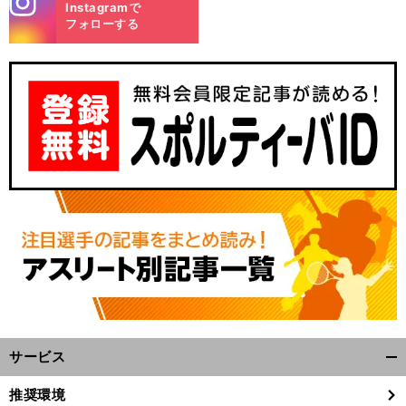
Instagramで
m
フォローする
サービス
開
く/
推奨環境
閉