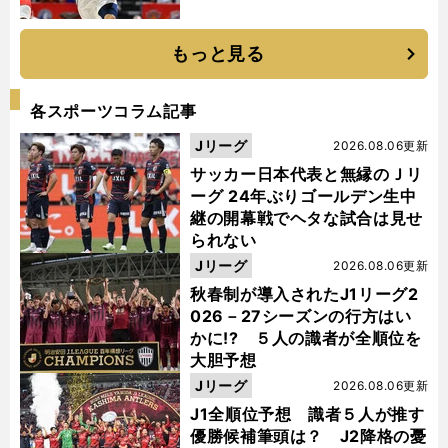
もっと見る
各スポーツコラム記事
Jリーグ
2026.08.06更新
サッカー日本代表と無縁のＪリ
ーグ 24年ぶりゴールデン生中
継の開幕戦でヘタな試合は見せ
られない
Jリーグ
2026.08.06更新
秋春制が導入されたJ1リーグ2
026－27シーズンの行方はい
かに!? ５人の識者が全順位を
大胆予想
Jリーグ
2026.08.06更新
J1全順位予想 識者５人が推す
優勝候補筆頭は？ J2降格の憂