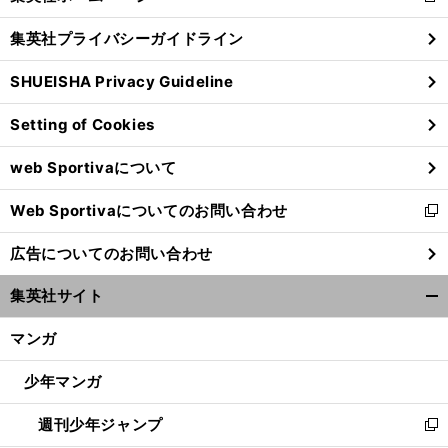
閉
し
じ
集英社プライバシーガイドライン
い
る
ウ
SHUEISHA Privacy Guideline
ィ
ン
Setting of Cookies
ド
ウ
web Sportivaについて
で
開
Web Sportivaについてのお問い合わせ
く
新
し
広告についてのお問い合わせ
い
ウ
集英社サイト
ィ
開
ン
く/
マンガ
ド
閉
ウ
じ
少年マンガ
で
る
開
週刊少年ジャンプ
く
新