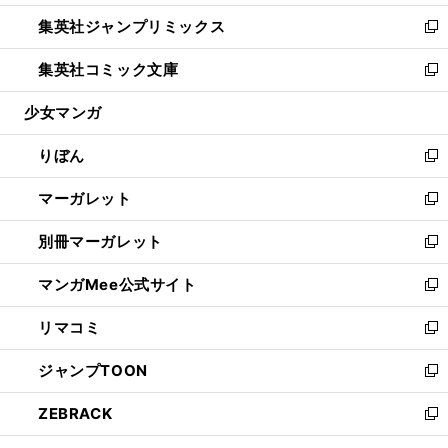
開
ウ
ン
ウ
し
集英社ジャンプリミックス
く
で
ド
ィ
い
新
開
ウ
ン
ウ
し
集英社コミック文庫
く
で
ド
ィ
い
新
開
ウ
ン
ウ
し
少女マンガ
く
で
ド
ィ
い
開
ウ
ン
ウ
りぼん
く
で
ド
ィ
新
開
ウ
ン
し
マーガレット
く
で
ド
い
新
開
ウ
ウ
し
別冊マーガレット
く
で
ィ
い
新
開
ン
ウ
し
マンガMee公式サイト
く
ド
ィ
い
新
ウ
ン
ウ
し
リマコミ
で
ド
ィ
い
新
開
ウ
ン
ウ
し
ジャンプTOON
く
で
ド
ィ
い
新
開
ウ
ン
ウ
し
ZEBRACK
く
で
ド
ィ
い
新
開
ウ
ン
ウ
し