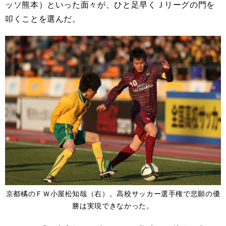
ッソ熊本）といった面々が、ひと足早くＪリーグの門を
叩くことを選んだ。
京都橘のＦＷ小屋松知哉（右）。高校サッカー選手権で悲願の優
勝は実現できなかった。