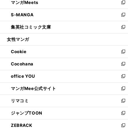
マンガMeets
く
で
ド
ィ
い
新
開
ウ
ン
ウ
し
S-MANGA
く
で
ド
ィ
い
新
開
ウ
ン
ウ
し
集英社コミック文庫
く
で
ド
ィ
い
新
開
ウ
ン
ウ
し
女性マンガ
く
で
ド
ィ
い
開
ウ
ン
ウ
Cookie
く
で
ド
ィ
新
開
ウ
ン
し
Cocohana
く
で
ド
い
新
開
ウ
ウ
し
office YOU
く
で
ィ
い
新
開
ン
ウ
し
マンガMee公式サイト
く
ド
ィ
い
新
ウ
ン
ウ
し
リマコミ
で
ド
ィ
い
新
開
ウ
ン
ウ
し
ジャンプTOON
く
で
ド
ィ
い
新
開
ウ
ン
ウ
し
ZEBRACK
く
で
ド
ィ
い
新