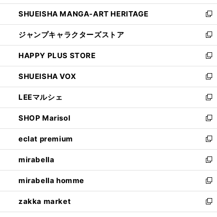
開
ウ
し
SHUEISHA MANGA-ART HERITAGE
く
で
い
新
開
ウ
し
ジャンプキャラクターズストア
く
ィ
い
新
ン
ウ
し
HAPPY PLUS STORE
ド
ィ
い
新
ウ
ン
ウ
し
SHUEISHA VOX
で
ド
ィ
い
新
開
ウ
ン
ウ
し
LEEマルシェ
く
で
ド
ィ
い
新
開
ウ
ン
ウ
し
SHOP Marisol
く
で
ド
ィ
い
新
開
ウ
ン
ウ
し
eclat premium
く
で
ド
ィ
い
新
開
ウ
ン
ウ
し
mirabella
く
で
ド
ィ
い
新
開
ウ
ン
ウ
し
mirabella homme
く
で
ド
ィ
い
新
開
ウ
ン
ウ
し
zakka market
く
で
ド
ィ
い
新
開
ウ
ン
ウ
し