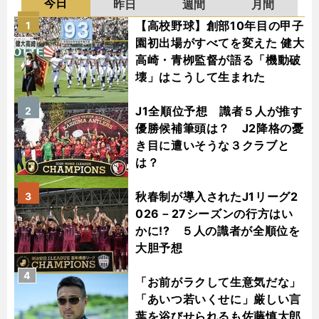
今日
昨日
週間
月間
【高校野球】創部10年目の甲子
1
園初出場がすべてを変えた 健大
高崎・青栁監督が語る「機動破
壊」はこうして生まれた
J1全順位予想 識者５人が推す
2
優勝候補筆頭は？ J2降格の憂
き目に遭いそうな３クラブと
は？
秋春制が導入されたJ1リーグ2
3
026－27シーズンの行方はい
かに!? ５人の識者が全順位を
大胆予想
4
「お前がラクして生意気だな」
「あいつ若いくせに」厳しい言
葉を浴びせられるも佐藤慎太郎