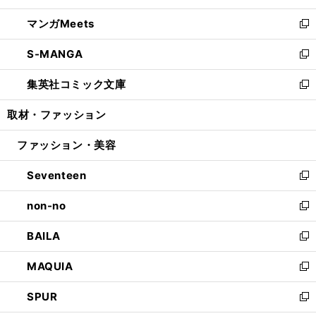
開
ウ
ン
ウ
し
マンガMeets
く
で
ド
ィ
い
新
開
ウ
ン
ウ
し
S-MANGA
く
で
ド
ィ
い
新
開
ウ
ン
ウ
し
集英社コミック文庫
く
で
ド
ィ
い
新
開
ウ
ン
ウ
し
取材・ファッション
く
で
ド
ィ
い
開
ウ
ン
ウ
ファッション・美容
く
で
ド
ィ
開
ウ
ン
Seventeen
く
で
ド
新
開
ウ
し
non-no
く
で
い
新
開
ウ
し
BAILA
く
ィ
い
新
ン
ウ
し
MAQUIA
ド
ィ
い
新
ウ
ン
ウ
し
SPUR
で
ド
ィ
い
新
開
ウ
ン
ウ
し