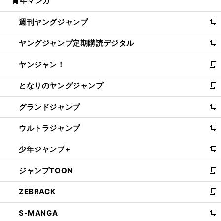
青年マンガ
く
で
ド
ィ
い
開
ウ
ン
ウ
週刊ヤングジャンプ
く
で
ド
ィ
新
開
ウ
ン
し
ヤングジャンプ定期購読デジタル
く
で
ド
い
新
開
ウ
ウ
し
ヤンジャン！
く
で
ィ
い
新
開
ン
ウ
し
となりのヤングジャンプ
く
ド
ィ
い
新
ウ
ン
ウ
し
グランドジャンプ
で
ド
ィ
い
新
開
ウ
ン
ウ
し
ウルトラジャンプ
く
で
ド
ィ
い
新
開
ウ
ン
ウ
し
少年ジャンプ+
く
で
ド
ィ
い
新
開
ウ
ン
ウ
し
ジャンプTOON
く
で
ド
ィ
い
新
開
ウ
ン
ウ
し
ZEBRACK
く
で
ド
ィ
い
新
開
ウ
ン
ウ
し
S-MANGA
く
で
ド
ィ
い
新