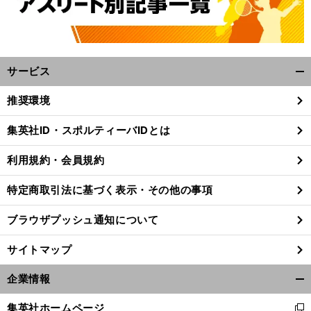
サービス
開
く/
推奨環境
閉
じ
集英社ID・スポルティーバIDとは
る
利用規約・会員規約
特定商取引法に基づく表示・その他の事項
ブラウザプッシュ通知について
サイトマップ
企業情報
開
・
?
前
南野拓実
く/
へ
集英社ホームページ
新