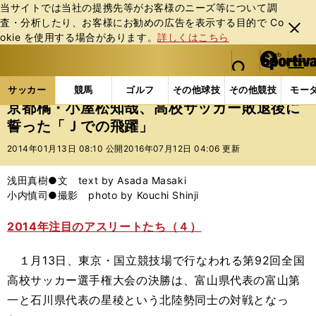
当サイトでは当社の提携先等がお客様のニーズ等について調
査・分析したり、お客様にお勧めの広告を表⽰する⽬的で Co
閉じ
okie を使⽤する場合があります。
詳しくはこちら
る
マイペ
web Sportiva (webスポルティーバ)
検索
メニュ
we
ー
サッカーの記事一覧
Jリーグ他
高校・ユース
京
b
ジ
サッカー
競馬
ゴルフ
その他球技
その他競技
モー
ス
京都橘・小屋松知哉、高校サッカー敗退後に
ポ
誓った「Ｊでの飛躍」
ル
テ
2014年01月13日 08:10 公開
2016年07月12日 04:06 更新
ィ
ー
浅田真樹●文 text by Asada Masaki
バ
小内慎司●撮影 photo by Kouchi Shinji
2014年注目のアスリートたち（４）
１月13日、東京・国立競技場で行なわれる第92回全国
高校サッカー選手権大会の決勝は、富山県代表の富山第
一と石川県代表の星稜という北陸勢同士の対戦となっ