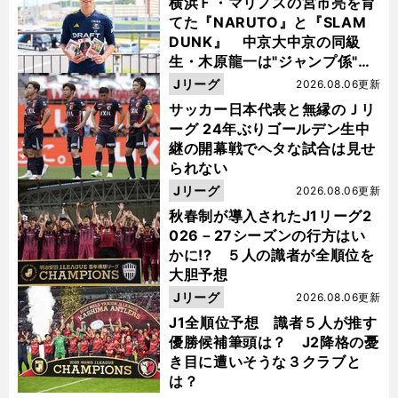
横浜Ｆ・マリノスの宮市亮を育
てた『NARUTO』と『SLAM
DUNK』 中京大中京の同級
生・木原龍一は"ジャンプ係"だ
った
Jリーグ
2026.08.06更新
サッカー日本代表と無縁のＪリ
ーグ 24年ぶりゴールデン生中
継の開幕戦でヘタな試合は見せ
られない
Jリーグ
2026.08.06更新
秋春制が導入されたJ1リーグ2
026－27シーズンの行方はい
かに!? ５人の識者が全順位を
大胆予想
Jリーグ
2026.08.06更新
J1全順位予想 識者５人が推す
優勝候補筆頭は？ J2降格の憂
き目に遭いそうな３クラブと
は？