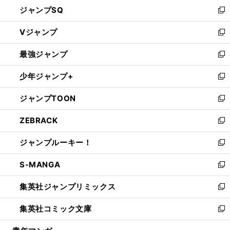
し
ジャンプSQ
い
新
ウ
し
Vジャンプ
ィ
い
新
ン
ウ
し
最強ジャンプ
ド
ィ
い
新
ウ
ン
ウ
し
少年ジャンプ+
で
ド
ィ
い
新
開
ウ
ン
ウ
し
ジャンプTOON
く
で
ド
ィ
い
新
開
ウ
ン
ウ
し
ZEBRACK
く
で
ド
ィ
い
新
開
ウ
ン
ウ
し
ジャンプルーキー！
く
で
ド
ィ
い
新
開
ウ
ン
ウ
し
S-MANGA
く
で
ド
ィ
い
新
開
ウ
ン
ウ
し
集英社ジャンプリミックス
く
で
ド
ィ
い
新
開
ウ
ン
ウ
し
集英社コミック文庫
く
で
ド
ィ
い
新
開
ウ
ン
ウ
し