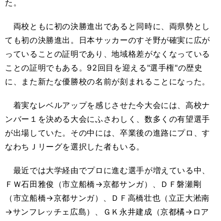
た。
両校ともに初の決勝進出であると同時に、両県勢とし
ても初の決勝進出。日本サッカーのすそ野が確実に広が
っていることの証明であり、地域格差がなくなっている
ことの証明でもある。92回目を迎える"選手権"の歴史
に、また新たな優勝校の名前が刻まれることになった。
着実なレベルアップを感じさせた今大会には、高校ナ
ンバー１を決める大会にふさわしく、数多くの有望選手
が出場していた。その中には、卒業後の進路にプロ、す
なわちＪリーグを選択した者もいる。
最近では大学経由でプロに進む選手が増えている中、
ＦＷ石田雅俊（市立船橋→京都サンガ）、ＤＦ磐瀬剛
（市立船橋→京都サンガ）、ＤＦ高橋壮也（立正大淞南
→サンフレッチェ広島）、ＧＫ永井建成（京都橘→ロア