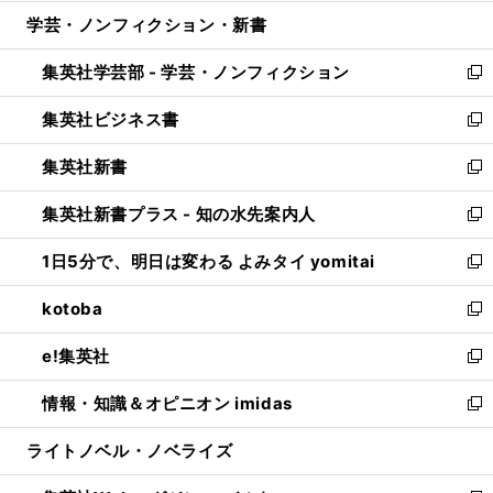
開
ウ
ン
ウ
し
学芸・ノンフィクション・新書
く
で
ド
ィ
い
開
ウ
ン
ウ
集英社学芸部 - 学芸・ノンフィクション
く
で
ド
ィ
新
開
ウ
ン
し
集英社ビジネス書
く
で
ド
い
新
開
ウ
ウ
し
集英社新書
く
で
ィ
い
新
開
ン
ウ
し
集英社新書プラス - 知の水先案内人
く
ド
ィ
い
新
ウ
ン
ウ
し
1日5分で、明日は変わる よみタイ yomitai
で
ド
ィ
い
新
開
ウ
ン
ウ
し
kotoba
く
で
ド
ィ
い
新
開
ウ
ン
ウ
し
e!集英社
く
で
ド
ィ
い
新
開
ウ
ン
ウ
し
情報・知識＆オピニオン imidas
く
で
ド
ィ
い
新
開
ウ
ン
ウ
し
ライトノベル・ノベライズ
く
で
ド
ィ
い
開
ウ
ン
ウ