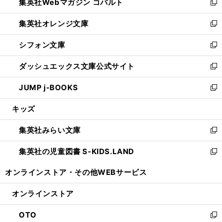
集英社Webマガジン コバルト
く
で
ド
ィ
新
開
ウ
ン
し
集英社オレンジ文庫
く
で
ド
い
新
開
ウ
ウ
し
シフォン文庫
く
で
ィ
い
新
開
ン
ウ
し
ダッシュエックス文庫公式サイト
く
ド
ィ
い
新
ウ
ン
ウ
し
JUMP j-BOOKS
で
ド
ィ
い
新
開
ウ
ン
ウ
し
キッズ
く
で
ド
ィ
い
開
ウ
ン
ウ
集英社みらい文庫
く
で
ド
ィ
新
開
ウ
ン
し
集英社の児童図書 S-KIDS.LAND
く
で
ド
い
新
開
ウ
ウ
し
オンラインストア・
その他WEBサービス
く
で
ィ
い
開
ン
ウ
オンラインストア
く
ド
ィ
ウ
ン
OTO
で
ド
新