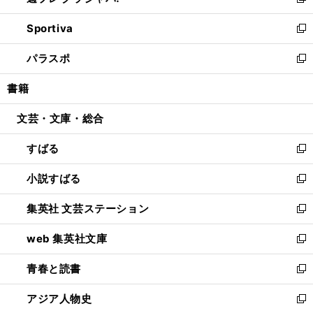
い
新
開
ン
ウ
し
Sportiva
く
ド
ィ
い
新
ウ
ン
ウ
し
パラスポ
で
ド
ィ
い
新
開
ウ
ン
ウ
し
書籍
く
で
ド
ィ
い
開
ウ
ン
ウ
文芸・文庫・総合
く
で
ド
ィ
開
ウ
ン
すばる
く
で
ド
新
開
ウ
し
小説すばる
く
で
い
新
開
ウ
し
集英社 文芸ステーション
く
ィ
い
新
ン
ウ
し
web 集英社文庫
ド
ィ
い
新
ウ
ン
ウ
し
青春と読書
で
ド
ィ
い
新
開
ウ
ン
ウ
し
アジア人物史
く
で
ド
ィ
い
新