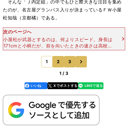
そんな「Ｊ内定組」の中でもひと際大きな注目を集め
たのが、名古屋グランパス入りが決まっているＦＷ小屋
松知哉（京都橘）である。
次のページへ
小屋松が武器とするのは、何よりスピード。身長は
171cmと小柄だが、前を向いたときの速さは高校レ
ベルでは簡単に止められることがなかった。 低い
位置でも前を向かせてしまえば、30、40ｍのドリ
次
1
2
3
のページへ
ブルは
1 / 3
いいね
Xでポストする
LINEで送る
line
faceboo
x
k