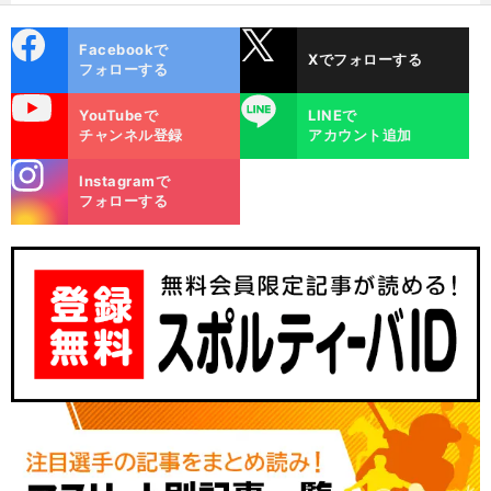
cebo
X
Facebookで
Xでフォローする
ok
フォローする
uTube
LINE
YouTubeで
LINEで
チャンネル登録
アカウント追加
stagra
Instagramで
m
フォローする