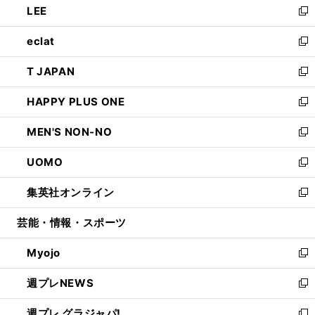
LEE
く
で
ド
ィ
い
新
開
ウ
ン
ウ
し
eclat
く
で
ド
ィ
い
新
開
ウ
ン
ウ
し
T JAPAN
く
で
ド
ィ
い
新
開
ウ
ン
ウ
し
HAPPY PLUS ONE
く
で
ド
ィ
い
新
開
ウ
ン
ウ
し
MEN'S NON-NO
く
で
ド
ィ
い
新
開
ウ
ン
ウ
し
UOMO
く
で
ド
ィ
い
新
開
ウ
ン
ウ
し
集英社オンライン
く
で
ド
ィ
い
新
開
ウ
ン
ウ
し
芸能・情報・スポーツ
く
で
ド
ィ
い
開
ウ
ン
ウ
Myojo
く
で
ド
ィ
新
開
ウ
ン
し
週プレNEWS
く
で
ド
い
新
開
ウ
ウ
し
週プレ グラジャパ!
く
で
ィ