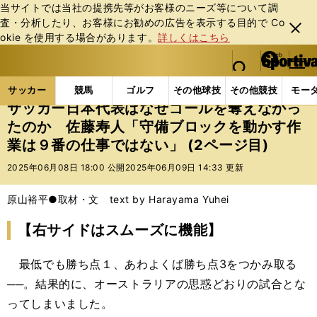
当サイトでは当社の提携先等がお客様のニーズ等について調
査・分析したり、お客様にお勧めの広告を表⽰する⽬的で Co
閉じ
okie を使⽤する場合があります。
詳しくはこちら
る
マイペ
web Sportiva (webスポルティーバ)
検索
メニュ
we
ー
サッカーの記事一覧
サッカー代表
日本代表
サ
b
ジ
サッカー
競馬
ゴルフ
その他球技
その他競技
モー
ス
サッカー日本代表はなぜゴールを奪えなかっ
ポ
たのか 佐藤寿人「守備ブロックを動かす作
ル
業は９番の仕事ではない」 (2ページ目)
テ
ィ
2025年06月08日 18:00 公開
2025年06月09日 14:33 更新
ー
バ
原山裕平●取材・文 text by Harayama Yuhei
【右サイドはスムーズに機能】
最低でも勝ち点１、あわよくば勝ち点3をつかみ取る
──。結果的に、オーストラリアの思惑どおりの試合とな
ってしまいました。