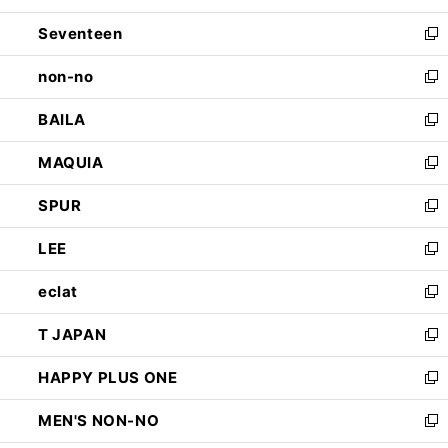
開
ウ
ン
Seventeen
く
で
ド
新
開
ウ
し
non-no
く
で
い
新
開
ウ
し
BAILA
く
ィ
い
新
ン
ウ
し
MAQUIA
ド
ィ
い
新
ウ
ン
ウ
し
SPUR
で
ド
ィ
い
新
開
ウ
ン
ウ
し
LEE
く
で
ド
ィ
い
新
開
ウ
ン
ウ
し
eclat
く
で
ド
ィ
い
新
開
ウ
ン
ウ
し
T JAPAN
く
で
ド
ィ
い
新
開
ウ
ン
ウ
し
HAPPY PLUS ONE
く
で
ド
ィ
い
新
開
ウ
ン
ウ
し
MEN'S NON-NO
く
で
ド
ィ
い
新
開
ウ
ン
ウ
し