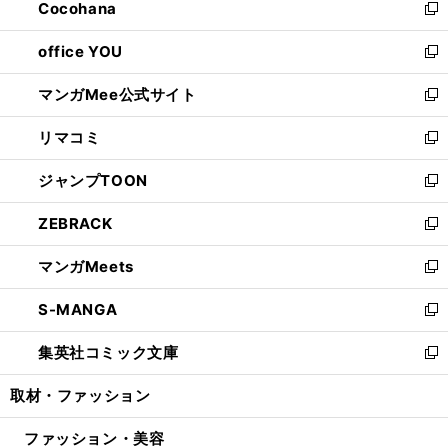
Cocohana
く
で
ド
い
新
開
ウ
ウ
し
office YOU
く
で
ィ
い
新
開
ン
ウ
し
マンガMee公式サイト
く
ド
ィ
い
新
ウ
ン
ウ
し
リマコミ
で
ド
ィ
い
新
開
ウ
ン
ウ
し
ジャンプTOON
く
で
ド
ィ
い
新
開
ウ
ン
ウ
し
ZEBRACK
く
で
ド
ィ
い
新
開
ウ
ン
ウ
し
マンガMeets
く
で
ド
ィ
い
新
開
ウ
ン
ウ
し
S-MANGA
く
で
ド
ィ
い
新
開
ウ
ン
ウ
し
集英社コミック文庫
く
で
ド
ィ
い
新
開
ウ
ン
ウ
し
取材・ファッション
く
で
ド
ィ
い
開
ウ
ン
ウ
ファッション・美容
く
で
ド
ィ