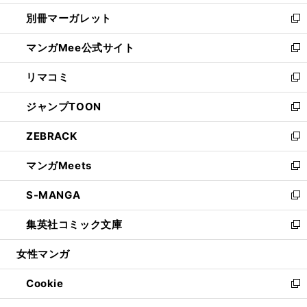
開
ウ
ウ
し
別冊マーガレット
く
で
ィ
い
新
開
ン
ウ
し
マンガMee公式サイト
く
ド
ィ
い
新
ウ
ン
ウ
し
リマコミ
で
ド
ィ
い
新
開
ウ
ン
ウ
し
ジャンプTOON
く
で
ド
ィ
い
新
開
ウ
ン
ウ
し
ZEBRACK
く
で
ド
ィ
い
新
開
ウ
ン
ウ
し
マンガMeets
く
で
ド
ィ
い
新
開
ウ
ン
ウ
し
S-MANGA
く
で
ド
ィ
い
新
開
ウ
ン
ウ
し
集英社コミック文庫
く
で
ド
ィ
い
新
開
ウ
ン
ウ
し
女性マンガ
く
で
ド
ィ
い
開
ウ
ン
ウ
Cookie
く
で
ド
ィ
新
開
ウ
ン
し