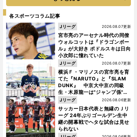
各スポーツコラム記事
Jリーグ
2026.08.07更新
宮市亮のアーセナル時代の同僚
ウォルコットは『ドラゴンボー
ル』が大好き ポドルスキは日向
小次郎に憧れていた
Jリーグ
2026.08.07更新
横浜Ｆ・マリノスの宮市亮を育
てた『NARUTO』と『SLAM
DUNK』 中京大中京の同級
生・木原龍一は"ジャンプ係"だ
った
Jリーグ
2026.08.06更新
サッカー日本代表と無縁のＪリ
ーグ 24年ぶりゴールデン生中
継の開幕戦でヘタな試合は見せ
られない
Jリーグ
2026.08.06更新