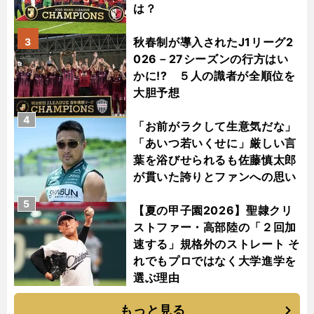
は？
秋春制が導入されたJ1リーグ2
3
026－27シーズンの行方はい
かに!? ５人の識者が全順位を
大胆予想
4
「お前がラクして生意気だな」
「あいつ若いくせに」厳しい言
葉を浴びせられるも佐藤慎太郎
が貫いた誇りとファンへの思い
5
【夏の甲子園2026】聖隷クリ
ストファー・高部陸の「２回加
速する」規格外のストレート そ
れでもプロではなく大学進学を
選ぶ理由
もっと見る