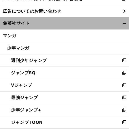
し
広告についてのお問い合わせ
い
ウ
集英社サイト
ィ
開
ン
く/
マンガ
ド
閉
ウ
じ
少年マンガ
で
る
開
週刊少年ジャンプ
く
新
し
ジャンプSQ
い
新
ウ
し
Vジャンプ
ィ
い
新
ン
ウ
し
最強ジャンプ
ド
ィ
い
新
ウ
ン
ウ
し
少年ジャンプ+
で
ド
ィ
い
新
開
ウ
ン
ウ
し
ジャンプTOON
く
で
ド
ィ
い
新
開
ウ
ン