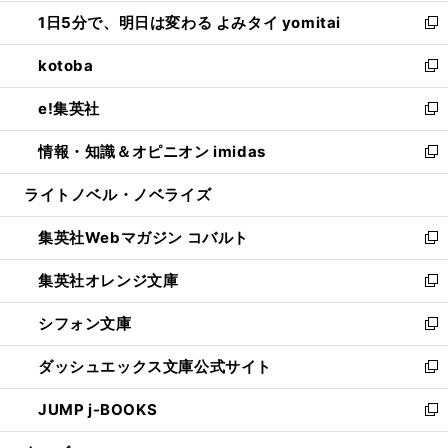
ウ
ン
ウ
し
1日5分で、明日は変わる よみタイ yomitai
で
ド
ィ
い
新
開
ウ
ン
ウ
し
kotoba
く
で
ド
ィ
い
新
開
ウ
ン
ウ
し
e!集英社
く
で
ド
ィ
い
新
開
ウ
ン
ウ
し
情報・知識＆オピニオン imidas
く
で
ド
ィ
い
新
開
ウ
ン
ウ
し
ライトノベル・ノベライズ
く
で
ド
ィ
い
開
ウ
ン
ウ
集英社Webマガジン コバルト
く
で
ド
ィ
新
開
ウ
ン
し
集英社オレンジ文庫
く
で
ド
い
新
開
ウ
ウ
し
シフォン文庫
く
で
ィ
い
新
開
ン
ウ
し
ダッシュエックス文庫公式サイト
く
ド
ィ
い
新
ウ
ン
ウ
し
JUMP j-BOOKS
で
ド
ィ
い
新
開
ウ
ン
ウ
し