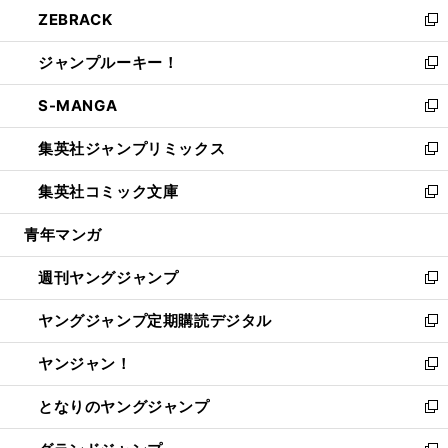
ウ
し
ZEBRACK
く
で
ド
ィ
い
新
開
ウ
ン
ウ
し
ジャンプルーキー！
く
で
ド
ィ
い
新
開
ウ
ン
ウ
し
S-MANGA
く
で
ド
ィ
い
新
開
ウ
ン
ウ
し
集英社ジャンプリミックス
く
で
ド
ィ
い
新
開
ウ
ン
ウ
し
集英社コミック文庫
く
で
ド
ィ
い
新
開
ウ
ン
ウ
し
青年マンガ
く
で
ド
ィ
い
開
ウ
ン
ウ
週刊ヤングジャンプ
く
で
ド
ィ
新
開
ウ
ン
し
ヤングジャンプ定期購読デジタル
く
で
ド
い
新
開
ウ
ウ
し
ヤンジャン！
く
で
ィ
い
新
開
ン
ウ
し
となりのヤングジャンプ
く
ド
ィ
い
新
ウ
ン
ウ
し