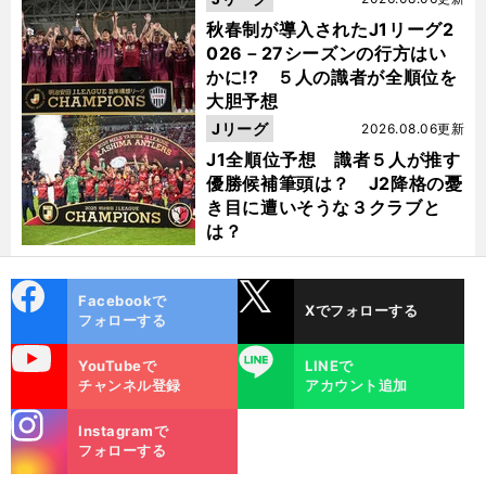
秋春制が導入されたJ1リーグ2
026－27シーズンの行方はい
かに!? ５人の識者が全順位を
大胆予想
Jリーグ
2026.08.06更新
J1全順位予想 識者５人が推す
優勝候補筆頭は？ J2降格の憂
き目に遭いそうな３クラブと
は？
cebo
X
Facebookで
Xでフォローする
ok
フォローする
uTube
LINE
YouTubeで
LINEで
チャンネル登録
アカウント追加
stagra
Instagramで
m
フォローする