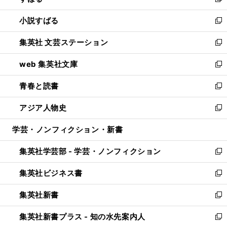
新
開
ウ
し
小説すばる
く
で
い
新
開
ウ
し
集英社 文芸ステーション
く
ィ
い
新
ン
ウ
し
web 集英社文庫
ド
ィ
い
新
ウ
ン
ウ
し
青春と読書
で
ド
ィ
い
新
開
ウ
ン
ウ
し
アジア人物史
く
で
ド
ィ
い
新
開
ウ
ン
ウ
し
学芸・ノンフィクション・新書
く
で
ド
ィ
い
開
ウ
ン
ウ
集英社学芸部 - 学芸・ノンフィクション
く
で
ド
ィ
新
開
ウ
ン
し
集英社ビジネス書
く
で
ド
い
新
開
ウ
ウ
し
集英社新書
く
で
ィ
い
新
開
ン
ウ
し
集英社新書プラス - 知の水先案内人
く
ド
ィ
い
新