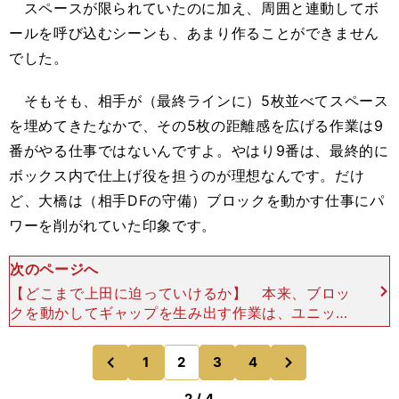
スペースが限られていたのに加え、周囲と連動してボ
ールを呼び込むシーンも、あまり作ることができません
でした。
そもそも、相手が（最終ラインに）5枚並べてスペース
を埋めてきたなかで、その5枚の距離感を広げる作業は9
番がやる仕事ではないんですよ。やはり9番は、最終的に
ボックス内で仕上げ役を担うのが理想なんです。だけ
ど、大橋は（相手DFの守備）ブロックを動かす仕事にパ
ワーを削がれていた印象です。
次のページへ
【どこまで上田に迫っていけるか】 本来、ブロッ
クを動かしてギャップを生み出す作業は、ユニット
で目線を揃えていくべきです。しかし、連係を構築
する時間がなかった以上は、個々の力でやっていく
次
1
2
3
4
のページへ
のページへ
しかない。アバ
前
2 / 4