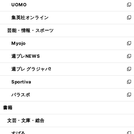
UOMO
く
で
ド
ィ
い
新
開
ウ
ン
ウ
し
集英社オンライン
く
で
ド
ィ
い
新
開
ウ
ン
ウ
し
芸能・情報・スポーツ
く
で
ド
ィ
い
開
ウ
ン
ウ
Myojo
く
で
ド
ィ
新
開
ウ
ン
し
週プレNEWS
く
で
ド
い
新
開
ウ
ウ
し
週プレ グラジャパ!
く
で
ィ
い
新
開
ン
ウ
し
Sportiva
く
ド
ィ
い
新
ウ
ン
ウ
し
パラスポ
で
ド
ィ
い
新
開
ウ
ン
ウ
し
書籍
く
で
ド
ィ
い
開
ウ
ン
ウ
文芸・文庫・総合
く
で
ド
ィ
開
ウ
ン
すばる
く
で
ド