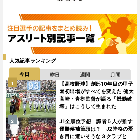
人気記事ランキング
今日
昨日
週間
月間
【高校野球】創部10年目の甲子
1
園初出場がすべてを変えた 健大
高崎・青栁監督が語る「機動破
壊」はこうして生まれた
J1全順位予想 識者５人が推す
2
優勝候補筆頭は？ J2降格の憂
き目に遭いそうな３クラブと