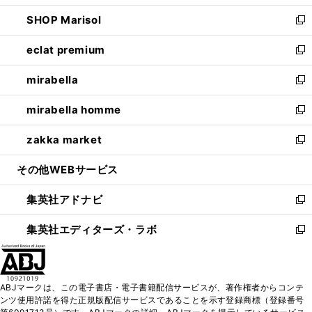
開
ウ
ン
ウ
し
SHOP Marisol
く
で
ド
ィ
い
新
開
ウ
ン
ウ
し
eclat premium
く
で
ド
ィ
い
新
開
ウ
ン
ウ
し
mirabella
く
で
ド
ィ
い
新
開
ウ
ン
ウ
し
mirabella homme
く
で
ド
ィ
い
新
開
ウ
ン
ウ
し
zakka market
く
で
ド
ィ
い
新
開
ウ
ン
ウ
し
その他WEBサービス
く
で
ド
ィ
い
開
ウ
ン
ウ
集英社アドナビ
く
で
ド
ィ
新
開
ウ
ン
し
集英社エディターズ・ラボ
く
で
ド
い
新
開
ウ
ウ
し
く
で
ィ
い
開
ン
ウ
ABJマークは、この電子書店・電子書籍配信サービスが、著作権者からコンテ
く
ド
ィ
ンツ使用許諾を得た正規版配信サービスであることを示す登録商標（登録番号
ウ
ン