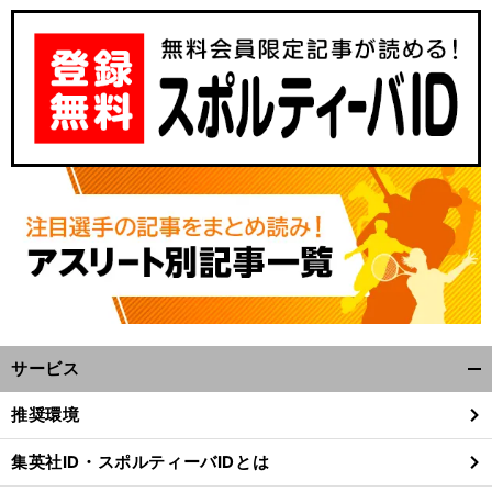
サービス
開
く/
推奨環境
閉
じ
集英社ID・スポルティーバIDとは
る