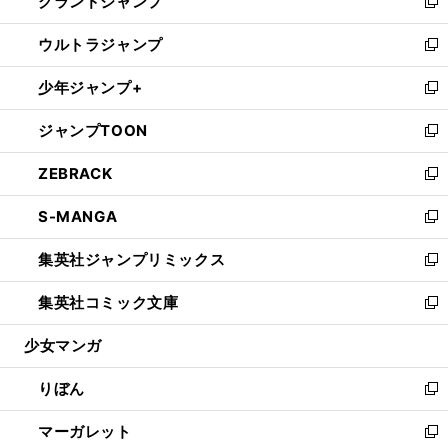
グランドジャンプ
で
ド
ィ
い
新
開
ウ
ン
ウ
し
ウルトラジャンプ
く
で
ド
ィ
い
新
開
ウ
ン
ウ
し
少年ジャンプ+
く
で
ド
ィ
い
新
開
ウ
ン
ウ
し
ジャンプTOON
く
で
ド
ィ
い
新
開
ウ
ン
ウ
し
ZEBRACK
く
で
ド
ィ
い
新
開
ウ
ン
ウ
し
S-MANGA
く
で
ド
ィ
い
新
開
ウ
ン
ウ
し
集英社ジャンプリミックス
く
で
ド
ィ
い
新
開
ウ
ン
ウ
し
集英社コミック文庫
く
で
ド
ィ
い
新
開
ウ
ン
ウ
し
少女マンガ
く
で
ド
ィ
い
開
ウ
ン
ウ
りぼん
く
で
ド
ィ
新
開
ウ
ン
し
マーガレット
く
で
ド
い
新