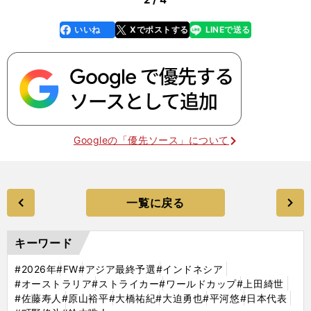
いいね
Xでポストする
LINEで送る
line
faceboo
x
k
Googleの「優先ソース」について
一覧に戻る
キーワード
#2026年
#FW
#アジア最終予選
#インドネシア
#オーストラリア
#ストライカー
#ワールドカップ
#上田綺世
#佐藤寿人
#原山裕平
#大橋祐紀
#大迫勇也
#平河悠
#日本代表