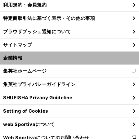
利用規約・会員規約
特定商取引法に基づく表示・その他の事項
前
ブラウザプッシュ通知について
へ
サイトマップ
企業情報
開
く/
集英社ホームページ
新
閉
し
じ
集英社プライバシーガイドライン
い
る
ウ
SHUEISHA Privacy Guideline
ィ
ン
Setting of Cookies
ド
ウ
web Sportivaについて
で
開
Web Sportivaについてのお問い合わせ
く
新