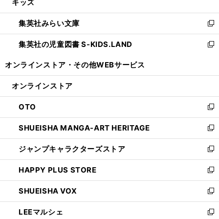
キッズ
く
で
ド
ィ
い
開
ウ
ン
ウ
集英社みらい文庫
く
で
ド
ィ
新
開
ウ
ン
し
集英社の児童図書 S-KIDS.LAND
く
で
ド
い
新
開
ウ
ウ
し
オンラインストア・
その他WEBサービス
く
で
ィ
い
開
ン
ウ
オンラインストア
く
ド
ィ
ウ
ン
OTO
で
ド
新
開
ウ
し
SHUEISHA MANGA-ART HERITAGE
く
で
い
新
開
ウ
し
ジャンプキャラクターズストア
く
ィ
い
新
ン
ウ
し
HAPPY PLUS STORE
ド
ィ
い
新
ウ
ン
ウ
し
SHUEISHA VOX
で
ド
ィ
い
新
開
ウ
ン
ウ
し
LEEマルシェ
く
で
ド
ィ
い
新