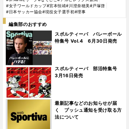
#女子ワールドカップ
#宮本恒靖
#川澄奈穂美
#戸塚啓
#日本サッカー協会
#現役女子選手初
#理事
編集部のおすすめ
スポルティーバ バレーボール
特集号 Vol.4 6月30日発売
スポルティーバ 部活特集号
3月16日発売
最新記事などのお知らせが届
く プッシュ通知を受け取る方
法について