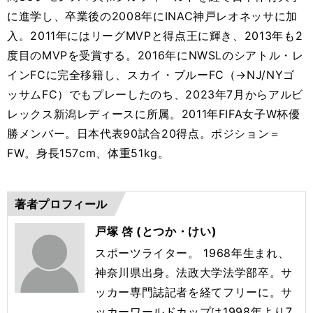
に進学し、卒業後の2008年にINAC神戸レオネッサに加
入。2011年にはリーグMVPと得点王に輝き、2013年も2
度目のMVPを受賞する。2016年にNWSLのシアトル・レ
インFCに完全移籍し、スカイ・ブルーFC（→NJ/NYゴ
ッサムFC）でもプレーしたのち、2023年7月からアルビ
レックス新潟レディースに所属。2011年FIFA女子W杯優
勝メンバー。日本代表90試合20得点。ポジション＝
FW。身長157cm、体重51kg。
著者プロフィール
戸塚 啓 (とつか・けい)
スポーツライター。 1968年生まれ、
神奈川県出身。法政大学法学部卒。サ
ッカー専
門
誌記者を経てフリーに。サ
ッカーワールドカップは1998年より
7