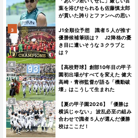
「あいつ若いくせに」厳しい言
葉を浴びせられるも佐藤慎太郎
が貫いた誇りとファンへの思い
J1全順位予想 識者５人が推す
3
優勝候補筆頭は？ J2降格の憂
き目に遭いそうな３クラブと
は？
4
【高校野球】創部10年目の甲子
園初出場がすべてを変えた 健大
高崎・青栁監督が語る「機動破
壊」はこうして生まれた
5
【夏の甲子園2026】「優勝は
横浜じゃない」 波乱必至の組み
合わせで識者５人が選んだ優勝
校はここだ！