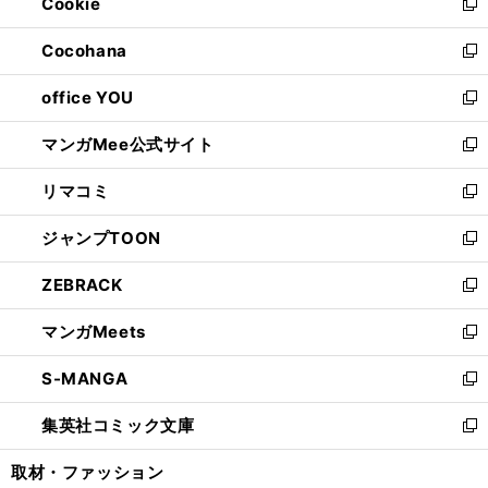
Cookie
く
で
ド
ィ
新
開
ウ
ン
し
Cocohana
く
で
ド
い
新
開
ウ
ウ
し
office YOU
く
で
ィ
い
新
開
ン
ウ
し
マンガMee公式サイト
く
ド
ィ
い
新
ウ
ン
ウ
し
リマコミ
で
ド
ィ
い
新
開
ウ
ン
ウ
し
ジャンプTOON
く
で
ド
ィ
い
新
開
ウ
ン
ウ
し
ZEBRACK
く
で
ド
ィ
い
新
開
ウ
ン
ウ
し
マンガMeets
く
で
ド
ィ
い
新
開
ウ
ン
ウ
し
S-MANGA
く
で
ド
ィ
い
新
開
ウ
ン
ウ
し
集英社コミック文庫
く
で
ド
ィ
い
新
開
ウ
ン
ウ
し
取材・ファッション
く
で
ド
ィ
い