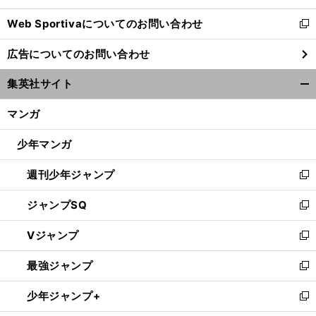
開
Web Sportivaについてのお問い合わせ
く
新
し
広告についてのお問い合わせ
い
ウ
集英社サイト
ィ
開
ン
く/
マンガ
ド
閉
ウ
じ
少年マンガ
で
る
開
週刊少年ジャンプ
く
新
し
ジャンプSQ
い
新
ウ
し
Vジャンプ
ィ
い
新
ン
ウ
し
最強ジャンプ
ド
ィ
い
新
ウ
ン
ウ
し
少年ジャンプ+
で
ド
ィ
い
新
開
ウ
ン
ウ
し