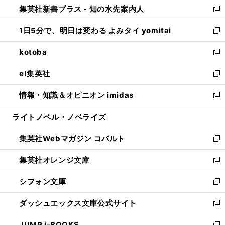
集英社新書プラス - 知の水先案内人
く
ド
ィ
い
新
ウ
ン
ウ
し
1日5分で、明日は変わる よみタイ yomitai
で
ド
ィ
い
新
開
ウ
ン
ウ
し
kotoba
く
で
ド
ィ
い
新
開
ウ
ン
ウ
し
e!集英社
く
で
ド
ィ
い
新
開
ウ
ン
ウ
し
情報・知識＆オピニオン imidas
く
で
ド
ィ
い
新
開
ウ
ン
ウ
し
ライトノベル・ノベライズ
く
で
ド
ィ
い
開
ウ
ン
ウ
集英社Webマガジン コバルト
く
で
ド
ィ
新
開
ウ
ン
し
集英社オレンジ文庫
く
で
ド
い
新
開
ウ
ウ
し
シフォン文庫
く
で
ィ
い
新
開
ン
ウ
し
ダッシュエックス文庫公式サイト
く
ド
ィ
い
新
ウ
ン
ウ
し
JUMP j-BOOKS
で