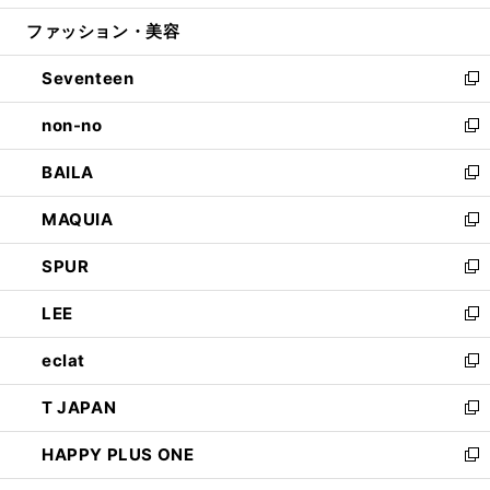
開
ウ
ン
ウ
ファッション・美容
く
で
ド
ィ
開
ウ
ン
Seventeen
く
で
ド
新
開
ウ
し
non-no
く
で
い
新
開
ウ
し
BAILA
く
ィ
い
新
ン
ウ
し
MAQUIA
ド
ィ
い
新
ウ
ン
ウ
し
SPUR
で
ド
ィ
い
新
開
ウ
ン
ウ
し
LEE
く
で
ド
ィ
い
新
開
ウ
ン
ウ
し
eclat
く
で
ド
ィ
い
新
開
ウ
ン
ウ
し
T JAPAN
く
で
ド
ィ
い
新
開
ウ
ン
ウ
し
HAPPY PLUS ONE
く
で
ド
ィ
い
新
開
ウ
ン
ウ
し