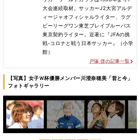
大会連続取材。サッカ
ーJ2大宮アルデ
ィージャオフィシャルライター、ラグ
ビーリーグ
ワン東芝ブレイブルー
パス
東京契約ライター。近著に『JFAの挑
戦-コロナと戦う日本
サッカー』（小学
館）
戸塚 啓の記事一覧
【写真】女子Ｗ杯優勝メンバー川澄奈穂美「昔と今」
フォトギャラリー