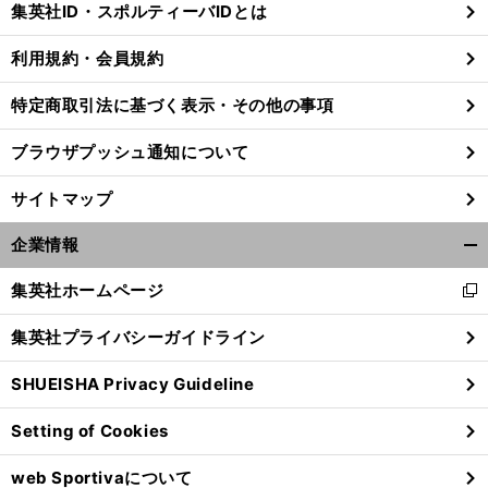
集英社ID・スポルティーバIDとは
る
利用規約・会員規約
特定商取引法に基づく表示・その他の事項
ブラウザプッシュ通知について
サイトマップ
企業情報
開
く/
集英社ホームページ
新
閉
し
じ
集英社プライバシーガイドライン
い
る
ウ
SHUEISHA Privacy Guideline
ィ
ン
Setting of Cookies
ド
ウ
web Sportivaについて
で