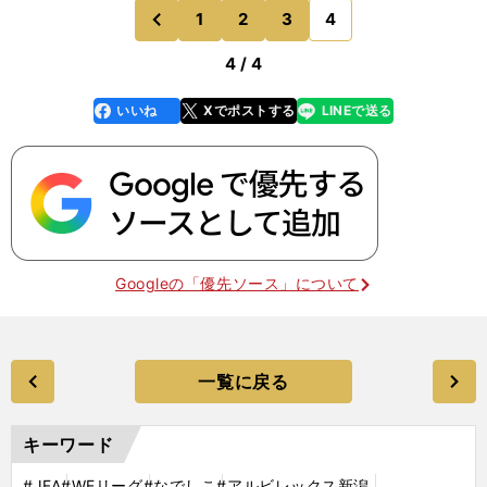
1
2
3
4
のページへ
前
4 / 4
いいね
Xでポストする
LINEで送る
line
faceboo
x
k
Googleの「優先ソース」について
一覧に戻る
キーワード
#JFA
#WEリーグ
#なでしこ
#アルビレックス新潟