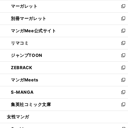
ウ
ン
し
マーガレット
く
で
ド
い
新
開
ウ
ウ
し
別冊マーガレット
く
で
ィ
い
新
開
ン
ウ
し
マンガMee公式サイト
く
ド
ィ
い
新
ウ
ン
ウ
し
リマコミ
で
ド
ィ
い
新
開
ウ
ン
ウ
し
ジャンプTOON
く
で
ド
ィ
い
新
開
ウ
ン
ウ
し
ZEBRACK
く
で
ド
ィ
い
新
開
ウ
ン
ウ
し
マンガMeets
く
で
ド
ィ
い
新
開
ウ
ン
ウ
し
S-MANGA
く
で
ド
ィ
い
新
開
ウ
ン
ウ
し
集英社コミック文庫
く
で
ド
ィ
い
新
開
ウ
ン
ウ
し
女性マンガ
く
で
ド
ィ
い
開
ウ
ン
ウ