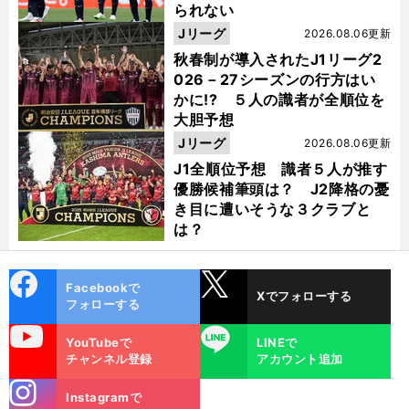
られない
Jリーグ
2026.08.06更新
秋春制が導入されたJ1リーグ2
026－27シーズンの行方はい
かに!? ５人の識者が全順位を
大胆予想
Jリーグ
2026.08.06更新
J1全順位予想 識者５人が推す
優勝候補筆頭は？ J2降格の憂
き目に遭いそうな３クラブと
は？
cebo
X
Facebookで
Xでフォローする
ok
フォローする
サ
、
？
O
」
久
」
ッカー五輪代表のメンバー選考問題
福田正博の見解は
「
A枠の人選
「
保建英は招集できるのか
uTube
LINE
YouTubeで
LINEで
チャンネル登録
アカウント追加
stagra
Instagramで
m