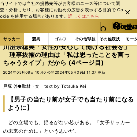
当サイトでは当社の提携先等がお客様のニーズ等について調
査・分析したり、お客様にお勧めの広告を表⽰する⽬的で Co
閉じ
okie を使⽤する場合があります。
詳しくはこちら
る
マイペ
web Sportiva (webスポルティーバ)
検索
メニュ
we
ー
サッカーの記事一覧
サッカー代表
なでしこジャパ
b
ジ
サッカー
競馬
ゴルフ
その他球技
その他競技
モー
ス
川澄奈穂美「女性が安心して働ける社会を」
ポ
理事抜擢の理由は「私は思ったことを言っ
ル
ちゃうタイプ」だから (4ページ目)
テ
ィ
2024年05月09日 10:40 公開
2024年05月09日 11:37 更新
ー
バ
戸塚 啓●取材・文 text by Totsuka Kei
【男子の当たり前が女子でも当たり前になる
ように】
どの立場でも、揺るがない芯がある。「女子サッカー
の未来のために」という思いだ。