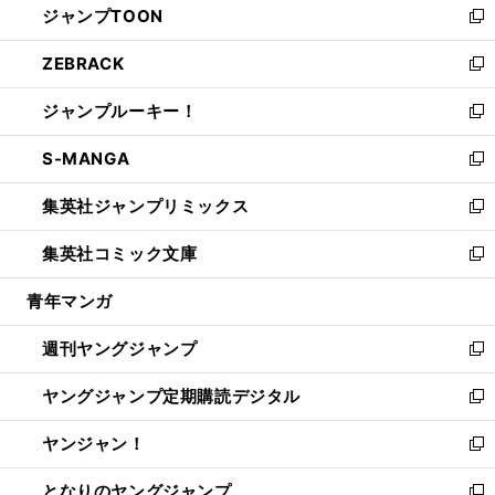
ジャンプTOON
く
で
ド
ィ
い
新
開
ウ
ン
ウ
し
ZEBRACK
く
で
ド
ィ
い
新
開
ウ
ン
ウ
し
ジャンプルーキー！
く
で
ド
ィ
い
新
開
ウ
ン
ウ
し
S-MANGA
く
で
ド
ィ
い
新
開
ウ
ン
ウ
し
集英社ジャンプリミックス
く
で
ド
ィ
い
新
開
ウ
ン
ウ
し
集英社コミック文庫
く
で
ド
ィ
い
新
開
ウ
ン
ウ
し
青年マンガ
く
で
ド
ィ
い
開
ウ
ン
ウ
週刊ヤングジャンプ
く
で
ド
ィ
新
開
ウ
ン
し
ヤングジャンプ定期購読デジタル
く
で
ド
い
新
開
ウ
ウ
し
ヤンジャン！
く
で
ィ
い
新
開
ン
ウ
し
となりのヤングジャンプ
く
ド
ィ
い