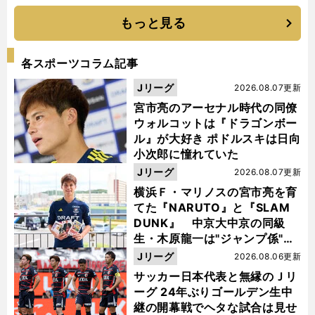
もっと見る
各スポーツコラム記事
Jリーグ
2026.08.07更新
宮市亮のアーセナル時代の同僚
ウォルコットは『ドラゴンボー
ル』が大好き ポドルスキは日向
小次郎に憧れていた
Jリーグ
2026.08.07更新
横浜Ｆ・マリノスの宮市亮を育
てた『NARUTO』と『SLAM
DUNK』 中京大中京の同級
生・木原龍一は"ジャンプ係"だ
った
Jリーグ
2026.08.06更新
サッカー日本代表と無縁のＪリ
ーグ 24年ぶりゴールデン生中
継の開幕戦でヘタな試合は見せ