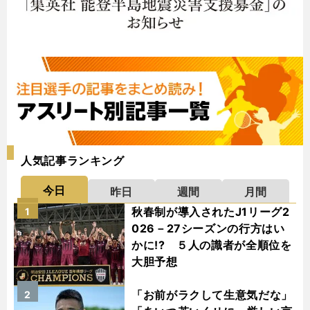
人気記事ランキング
今日
昨日
週間
月間
秋春制が導入されたJ1リーグ2
1
026－27シーズンの行方はい
かに!? ５人の識者が全順位を
大胆予想
「お前がラクして生意気だな」
2