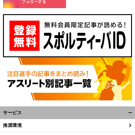
フォローする
サービス
開
く/
推奨環境
閉
じ