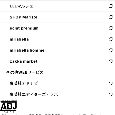
開
ウ
ン
ウ
し
LEEマルシェ
く
で
ド
ィ
い
新
開
ウ
ン
ウ
し
SHOP Marisol
く
で
ド
ィ
い
新
開
ウ
ン
ウ
し
eclat premium
く
で
ド
ィ
い
新
開
ウ
ン
ウ
し
mirabella
く
で
ド
ィ
い
新
開
ウ
ン
ウ
し
mirabella homme
く
で
ド
ィ
い
新
開
ウ
ン
ウ
し
zakka market
く
で
ド
ィ
い
新
開
ウ
ン
ウ
し
その他WEBサービス
く
で
ド
ィ
い
開
ウ
ン
ウ
集英社アドナビ
く
で
ド
ィ
新
開
ウ
ン
し
集英社エディターズ・ラボ
く
で
ド
い
新
開
ウ
ウ
し
く
で
ィ
い
開
ン
ウ