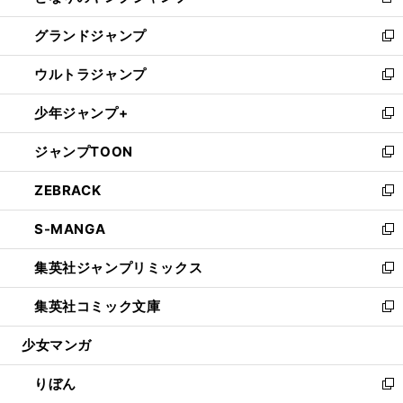
新
ウ
ン
ウ
し
グランドジャンプ
で
ド
ィ
い
新
開
ウ
ン
ウ
し
ウルトラジャンプ
く
で
ド
ィ
い
新
開
ウ
ン
ウ
し
少年ジャンプ+
く
で
ド
ィ
い
新
開
ウ
ン
ウ
し
ジャンプTOON
く
で
ド
ィ
い
新
開
ウ
ン
ウ
し
ZEBRACK
く
で
ド
ィ
い
新
開
ウ
ン
ウ
し
S-MANGA
く
で
ド
ィ
い
新
開
ウ
ン
ウ
し
集英社ジャンプリミックス
く
で
ド
ィ
い
新
開
ウ
ン
ウ
し
集英社コミック文庫
く
で
ド
ィ
い
新
開
ウ
ン
ウ
し
少女マンガ
く
で
ド
ィ
い
開
ウ
ン
ウ
りぼん
く
で
ド
ィ
新
開