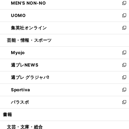
MEN'S NON-NO
く
で
ド
ィ
い
新
開
ウ
ン
ウ
し
UOMO
く
で
ド
ィ
い
新
開
ウ
ン
ウ
し
集英社オンライン
く
で
ド
ィ
い
新
開
ウ
ン
ウ
し
芸能・情報・スポーツ
く
で
ド
ィ
い
開
ウ
ン
ウ
Myojo
く
で
ド
ィ
新
開
ウ
ン
し
週プレNEWS
く
で
ド
い
新
開
ウ
ウ
し
週プレ グラジャパ!
く
で
ィ
い
新
開
ン
ウ
し
Sportiva
く
ド
ィ
い
新
ウ
ン
ウ
し
パラスポ
で
ド
ィ
い
新
開
ウ
ン
ウ
し
書籍
く
で
ド
ィ
い
開
ウ
ン
ウ
文芸・文庫・総合
く
で
ド
ィ