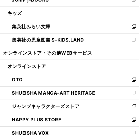
ド
ィ
い
新
開
ウ
ン
ウ
し
キッズ
く
で
ド
ィ
い
開
ウ
ン
ウ
集英社みらい文庫
く
で
ド
ィ
新
開
ウ
ン
し
集英社の児童図書 S-KIDS.LAND
く
で
ド
い
新
開
ウ
ウ
し
オンラインストア・
その他WEBサービス
く
で
ィ
い
開
ン
ウ
オンラインストア
く
ド
ィ
ウ
ン
OTO
で
ド
新
開
ウ
し
SHUEISHA MANGA-ART HERITAGE
く
で
い
新
開
ウ
し
ジャンプキャラクターズストア
く
ィ
い
新
ン
ウ
し
HAPPY PLUS STORE
ド
ィ
い
新
ウ
ン
ウ
し
SHUEISHA VOX
で
ド
ィ
い
新