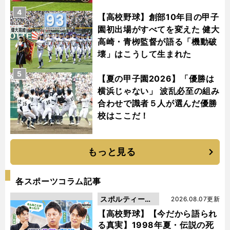
4
【高校野球】創部10年目の甲子
園初出場がすべてを変えた 健大
高崎・青栁監督が語る「機動破
壊」はこうして生まれた
5
【夏の甲子園2026】「優勝は
横浜じゃない」 波乱必至の組み
合わせで識者５人が選んだ優勝
校はここだ！
もっと見る
各スポーツコラム記事
スポルティーバ
2026.08.07更新
動画
【高校野球】【今だから語られ
る真実】1998年夏・伝説の死