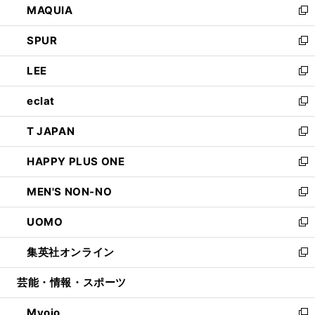
MAQUIA
ド
ィ
い
新
ウ
ン
ウ
し
SPUR
で
ド
ィ
い
新
開
ウ
ン
ウ
し
LEE
く
で
ド
ィ
い
新
開
ウ
ン
ウ
し
eclat
く
で
ド
ィ
い
新
開
ウ
ン
ウ
し
T JAPAN
く
で
ド
ィ
い
新
開
ウ
ン
ウ
し
HAPPY PLUS ONE
く
で
ド
ィ
い
新
開
ウ
ン
ウ
し
MEN'S NON-NO
く
で
ド
ィ
い
新
開
ウ
ン
ウ
し
UOMO
く
で
ド
ィ
い
新
開
ウ
ン
ウ
し
集英社オンライン
く
で
ド
ィ
い
新
開
ウ
ン
ウ
し
芸能・情報・スポーツ
く
で
ド
ィ
い
開
ウ
ン
ウ
Myojo
く
で
ド
ィ