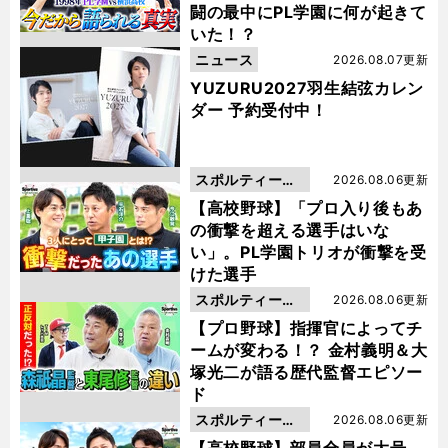
闘の最中にPL学園に何が起きて
いた！？
ニュース
2026.08.07更新
YUZURU2027羽生結弦カレン
ダー 予約受付中！
スポルティーバ
2026.08.06更新
動画
【高校野球】「プロ入り後もあ
の衝撃を超える選手はいな
い」。PL学園トリオが衝撃を受
けた選手
スポルティーバ
2026.08.06更新
動画
【プロ野球】指揮官によってチ
ームが変わる！？ 金村義明＆大
塚光二が語る歴代監督エピソー
ド
スポルティーバ
2026.08.06更新
動画
【高校野球】部員全員が大号