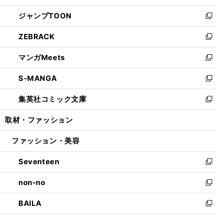
開
ウ
ン
ウ
し
ジャンプTOON
く
で
ド
ィ
い
新
開
ウ
ン
ウ
し
ZEBRACK
く
で
ド
ィ
い
新
開
ウ
ン
ウ
し
マンガMeets
く
で
ド
ィ
い
新
開
ウ
ン
ウ
し
S-MANGA
く
で
ド
ィ
い
新
開
ウ
ン
ウ
し
集英社コミック文庫
く
で
ド
ィ
い
新
開
ウ
ン
ウ
し
取材・ファッション
く
で
ド
ィ
い
開
ウ
ン
ウ
ファッション・美容
く
で
ド
ィ
開
ウ
ン
Seventeen
く
で
ド
新
開
ウ
し
non-no
く
で
い
新
開
ウ
し
BAILA
く
ィ
い
新
ン
ウ
し