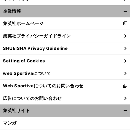
企業情報
開
く/
集英社ホームページ
新
閉
し
じ
集英社プライバシーガイドライン
い
る
ウ
SHUEISHA Privacy Guideline
ィ
ン
Setting of Cookies
ド
ウ
web Sportivaについて
で
開
Web Sportivaについてのお問い合わせ
く
新
し
広告についてのお問い合わせ
い
ウ
集英社サイト
ィ
開
ン
く/
マンガ
ド
閉
ウ