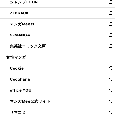
ジャンプTOON
く
で
ド
ィ
い
新
開
ウ
ン
ウ
し
ZEBRACK
く
で
ド
ィ
い
新
開
ウ
ン
ウ
し
マンガMeets
く
で
ド
ィ
い
新
開
ウ
ン
ウ
し
S-MANGA
く
で
ド
ィ
い
新
開
ウ
ン
ウ
し
集英社コミック文庫
く
で
ド
ィ
い
新
開
ウ
ン
ウ
し
女性マンガ
く
で
ド
ィ
い
開
ウ
ン
ウ
Cookie
く
で
ド
ィ
新
開
ウ
ン
し
Cocohana
く
で
ド
い
新
開
ウ
ウ
し
office YOU
く
で
ィ
い
新
開
ン
ウ
し
マンガMee公式サイト
く
ド
ィ
い
新
ウ
ン
ウ
し
リマコミ
で
ド
ィ
い
新