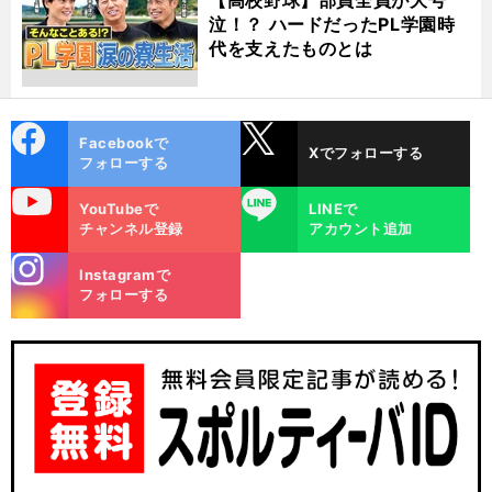
泣！？ ハードだったPL学園時
代を支えたものとは
cebo
X
Facebookで
Xでフォローする
ok
フォローする
uTube
LINE
YouTubeで
LINEで
チャンネル登録
アカウント追加
stagra
Instagramで
m
フォローする