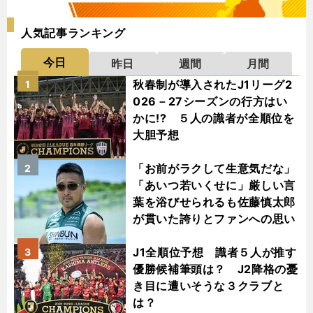
人気記事ランキング
今日
昨日
週間
月間
秋春制が導入されたJ1リーグ2
1
026－27シーズンの行方はい
かに!? ５人の識者が全順位を
大胆予想
「お前がラクして生意気だな」
2
「あいつ若いくせに」厳しい言
葉を浴びせられるも佐藤慎太郎
が貫いた誇りとファンへの思い
J1全順位予想 識者５人が推す
3
優勝候補筆頭は？ J2降格の憂
き目に遭いそうな３クラブと
は？