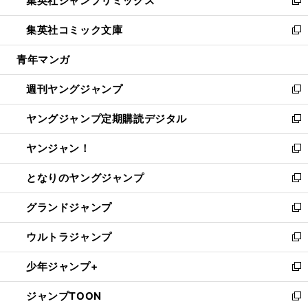
集英社ジャンプリミックス
で
ド
ィ
い
新
開
ウ
ン
ウ
し
集英社コミック文庫
く
で
ド
ィ
い
新
開
ウ
ン
ウ
し
青年マンガ
く
で
ド
ィ
い
開
ウ
ン
ウ
週刊ヤングジャンプ
く
で
ド
ィ
新
開
ウ
ン
し
ヤングジャンプ定期購読デジタル
く
で
ド
い
新
開
ウ
ウ
し
ヤンジャン！
く
で
ィ
い
新
開
ン
ウ
し
となりのヤングジャンプ
く
ド
ィ
い
新
ウ
ン
ウ
し
グランドジャンプ
で
ド
ィ
い
新
開
ウ
ン
ウ
し
ウルトラジャンプ
く
で
ド
ィ
い
新
開
ウ
ン
ウ
し
少年ジャンプ+
く
で
ド
ィ
い
新
開
ウ
ン
ウ
し
ジャンプTOON
く
で
ド
ィ
い
新