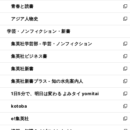
ウ
ン
ウ
し
青春と読書
で
ド
ィ
い
新
開
ウ
ン
ウ
し
アジア人物史
く
で
ド
ィ
い
新
開
ウ
ン
ウ
し
学芸・ノンフィクション・新書
く
で
ド
ィ
い
開
ウ
ン
ウ
集英社学芸部 - 学芸・ノンフィクション
く
で
ド
ィ
新
開
ウ
ン
し
集英社ビジネス書
く
で
ド
い
新
開
ウ
ウ
し
集英社新書
く
で
ィ
い
新
開
ン
ウ
し
集英社新書プラス - 知の水先案内人
く
ド
ィ
い
新
ウ
ン
ウ
し
1日5分で、明日は変わる よみタイ yomitai
で
ド
ィ
い
新
開
ウ
ン
ウ
し
kotoba
く
で
ド
ィ
い
新
開
ウ
ン
ウ
し
e!集英社
く
で
ド
ィ
い
新
開
ウ
ン
ウ
し