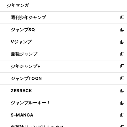
じ
少年マンガ
で
る
開
週刊少年ジャンプ
く
新
し
ジャンプSQ
い
新
ウ
し
Vジャンプ
ィ
い
新
ン
ウ
し
最強ジャンプ
ド
ィ
い
新
ウ
ン
ウ
し
少年ジャンプ+
で
ド
ィ
い
新
開
ウ
ン
ウ
し
ジャンプTOON
く
で
ド
ィ
い
新
開
ウ
ン
ウ
し
ZEBRACK
く
で
ド
ィ
い
新
開
ウ
ン
ウ
し
ジャンプルーキー！
く
で
ド
ィ
い
新
開
ウ
ン
ウ
し
S-MANGA
く
で
ド
ィ
い
新
開
ウ
ン
ウ
し
く