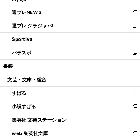
新
開
ウ
ン
し
週プレNEWS
く
で
ド
い
新
開
ウ
ウ
し
週プレ グラジャパ!
く
で
ィ
い
新
開
ン
ウ
し
Sportiva
く
ド
ィ
い
新
ウ
ン
ウ
し
パラスポ
で
ド
ィ
い
新
開
ウ
ン
ウ
し
書籍
く
で
ド
ィ
い
開
ウ
ン
ウ
文芸・文庫・総合
く
で
ド
ィ
開
ウ
ン
すばる
く
で
ド
新
開
ウ
し
小説すばる
く
で
い
新
開
ウ
し
集英社 文芸ステーション
く
ィ
い
新
ン
ウ
し
web 集英社文庫
ド
ィ
い
新