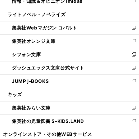
情報・知識＆オピニオン imidas
く
で
ド
ィ
い
新
開
ウ
ン
ウ
し
ライトノベル・ノベライズ
く
で
ド
ィ
い
開
ウ
ン
ウ
集英社Webマガジン コバルト
く
で
ド
ィ
新
開
ウ
ン
し
集英社オレンジ文庫
く
で
ド
い
新
開
ウ
ウ
し
シフォン文庫
く
で
ィ
い
新
開
ン
ウ
し
ダッシュエックス文庫公式サイト
く
ド
ィ
い
新
ウ
ン
ウ
し
JUMP j-BOOKS
で
ド
ィ
い
新
開
ウ
ン
ウ
し
キッズ
く
で
ド
ィ
い
開
ウ
ン
ウ
集英社みらい文庫
く
で
ド
ィ
新
開
ウ
ン
し
集英社の児童図書 S-KIDS.LAND
く
で
ド
い
新
開
ウ
ウ
し
オンラインストア・
その他WEBサービス
く
で
ィ
い