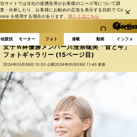
当サイトでは当社の提携先等がお客様のニーズ等について調
査・分析したり、お客様にお勧めの広告を表⽰する⽬的で Co
閉じ
okie を使⽤する場合があります。
詳しくはこちら
る
マイペ
web Sportiva (webスポルティーバ)
検索
メニュ
we
ー
フォトギャラリー
スポーツビーナスギャラリー
女子
b
ジ
の他競技
モーター
フォト
連載
動画
インフォ
ス
女子Ｗ杯優勝メンバー川澄奈穂美「昔と今」
ポ
フォトギャラリー (15ページ目)
ル
テ
2024年05月09日 10:30 公開
2024年05月09日 11:40 更新
ィ
ー
バ
次へ