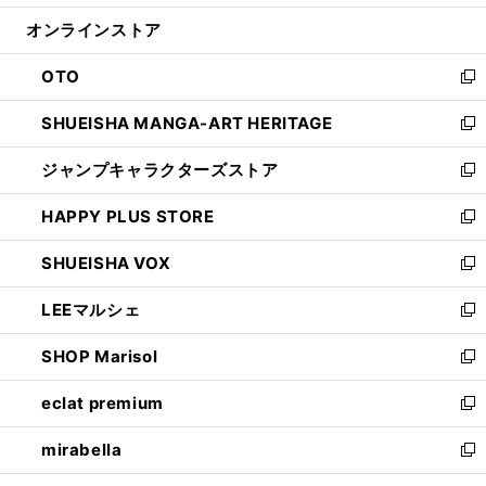
開
ン
ウ
オンラインストア
く
ド
ィ
ウ
ン
OTO
で
ド
新
開
ウ
し
SHUEISHA MANGA-ART HERITAGE
く
で
い
新
開
ウ
し
ジャンプキャラクターズストア
く
ィ
い
新
ン
ウ
し
HAPPY PLUS STORE
ド
ィ
い
新
ウ
ン
ウ
し
SHUEISHA VOX
で
ド
ィ
い
新
開
ウ
ン
ウ
し
LEEマルシェ
く
で
ド
ィ
い
新
開
ウ
ン
ウ
し
SHOP Marisol
く
で
ド
ィ
い
新
開
ウ
ン
ウ
し
eclat premium
く
で
ド
ィ
い
新
開
ウ
ン
ウ
し
mirabella
く
で
ド
ィ
い
新
開
ウ
ン
ウ
し