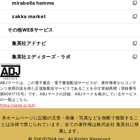
mirabella homme
く
で
ド
ィ
い
新
開
ウ
ン
ウ
し
zakka market
く
で
ド
ィ
い
新
開
ウ
ン
ウ
し
その他WEBサービス
く
で
ド
ィ
い
開
ウ
ン
ウ
集英社アドナビ
く
で
ド
ィ
新
開
ウ
ン
し
集英社エディターズ・ラボ
く
で
ド
い
新
開
ウ
ウ
し
く
で
ィ
い
開
ン
ウ
ABJマークは、この電子書店・電子書籍配信サービスが、著作権者からコンテ
く
ド
ィ
ンツ使用許諾を得た正規版配信サービスであることを示す登録商標（登録番号
ウ
ン
第6091713号）です。ABJマークの詳細、ABJマークを掲示しているサービス
で
ド
の一覧はこちら。
開
ウ
https://aebs.or.jp/
新
く
で
し
い
開
本ホームページに記載の文章・画像・写真などを無断で複製するこ
ウ
く
とは法律で禁じられています。全ての著作権は株式会社 集英社に帰
ィ
属します。
ン
ド
© SHUEISHA Inc. All Rights Reserved.