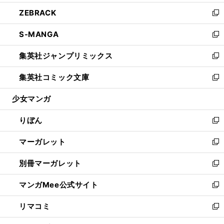
開
ウ
ン
ウ
し
ZEBRACK
く
で
ド
ィ
い
新
開
ウ
ン
ウ
し
S-MANGA
く
で
ド
ィ
い
新
開
ウ
ン
ウ
し
集英社ジャンプリミックス
く
で
ド
ィ
い
新
開
ウ
ン
ウ
し
集英社コミック文庫
く
で
ド
ィ
い
新
開
ウ
ン
ウ
し
少女マンガ
く
で
ド
ィ
い
開
ウ
ン
ウ
りぼん
く
で
ド
ィ
新
開
ウ
ン
し
マーガレット
く
で
ド
い
新
開
ウ
ウ
し
別冊マーガレット
く
で
ィ
い
新
開
ン
ウ
し
マンガMee公式サイト
く
ド
ィ
い
新
ウ
ン
ウ
し
リマコミ
で
ド
ィ
い
新
開
ウ
ン
ウ
し