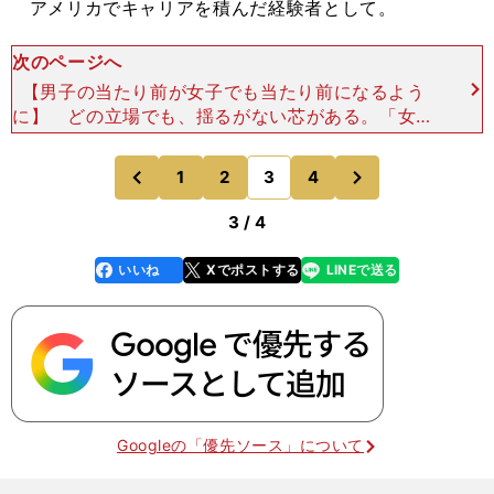
アメリカでキャリアを積んだ経験者として。
次のページへ
【男子の当たり前が女子でも当たり前になるよう
に】 どの立場でも、揺るがない芯がある。「女子
サッカーの未来のために」という思いだ。「それし
かないですね（笑）。それはやっぱり、先輩方がい
次
1
2
3
4
のページへ
のページへ
ろいろとつない
前
3 / 4
いいね
Xでポストする
LINEで送る
line
faceboo
x
k
Googleの「優先ソース」について