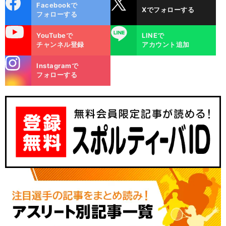
cebo
X
Facebookで
Xでフォローする
ok
フォローする
uTube
LINE
YouTubeで
LINEで
チャンネル登録
アカウント追加
stagra
Instagramで
m
フォローする