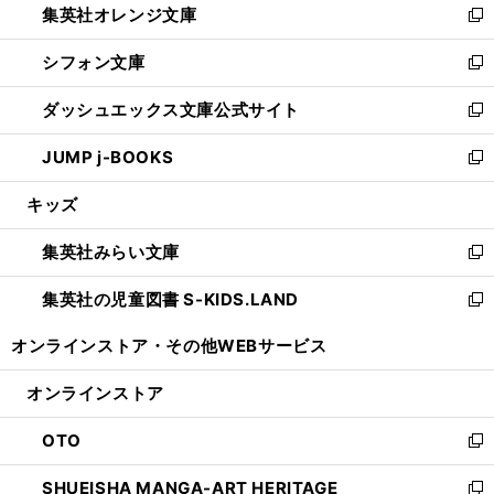
集英社オレンジ文庫
く
で
ド
い
新
開
ウ
ウ
し
シフォン文庫
く
で
ィ
い
新
開
ン
ウ
し
ダッシュエックス文庫公式サイト
く
ド
ィ
い
新
ウ
ン
ウ
し
JUMP j-BOOKS
で
ド
ィ
い
新
開
ウ
ン
ウ
し
キッズ
く
で
ド
ィ
い
開
ウ
ン
ウ
集英社みらい文庫
く
で
ド
ィ
新
開
ウ
ン
し
集英社の児童図書 S-KIDS.LAND
く
で
ド
い
新
開
ウ
ウ
し
オンラインストア・
その他WEBサービス
く
で
ィ
い
開
ン
ウ
オンラインストア
く
ド
ィ
ウ
ン
OTO
で
ド
新
開
ウ
し
SHUEISHA MANGA-ART HERITAGE
く
で
い
新