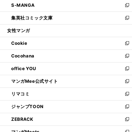
S-MANGA
く
で
ド
ィ
い
新
開
ウ
ン
ウ
し
集英社コミック文庫
く
で
ド
ィ
い
新
開
ウ
ン
ウ
し
女性マンガ
く
で
ド
ィ
い
開
ウ
ン
ウ
Cookie
く
で
ド
ィ
新
開
ウ
ン
し
Cocohana
く
で
ド
い
新
開
ウ
ウ
し
office YOU
く
で
ィ
い
新
開
ン
ウ
し
マンガMee公式サイト
く
ド
ィ
い
新
ウ
ン
ウ
し
リマコミ
で
ド
ィ
い
新
開
ウ
ン
ウ
し
ジャンプTOON
く
で
ド
ィ
い
新
開
ウ
ン
ウ
し
ZEBRACK
く
で
ド
ィ
い
新
開
ウ
ン
ウ
し
マンガMeets
く
で