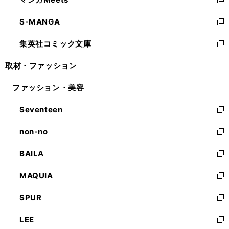
ド
ィ
い
新
開
ウ
ン
ウ
し
S-MANGA
く
で
ド
ィ
い
新
開
ウ
ン
ウ
し
集英社コミック文庫
く
で
ド
ィ
い
新
開
ウ
ン
ウ
し
取材・ファッション
く
で
ド
ィ
い
開
ウ
ン
ウ
ファッション・美容
く
で
ド
ィ
開
ウ
ン
Seventeen
く
で
ド
新
開
ウ
し
non-no
く
で
い
新
開
ウ
し
BAILA
く
ィ
い
新
ン
ウ
し
MAQUIA
ド
ィ
い
新
ウ
ン
ウ
し
SPUR
で
ド
ィ
い
新
開
ウ
ン
ウ
し
LEE
く
で
ド
ィ
い
新