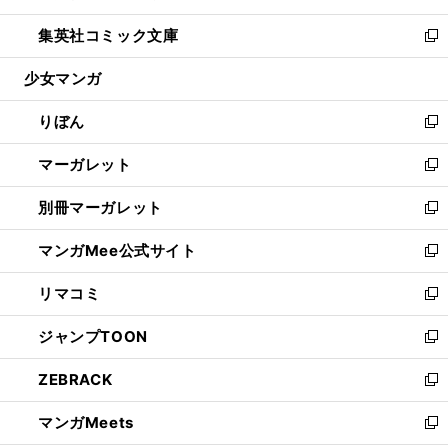
開
ウ
ン
ウ
し
集英社コミック文庫
く
で
ド
ィ
い
新
開
ウ
ン
ウ
し
少女マンガ
く
で
ド
ィ
い
開
ウ
ン
ウ
りぼん
く
で
ド
ィ
新
開
ウ
ン
し
マーガレット
く
で
ド
い
新
開
ウ
ウ
し
別冊マーガレット
く
で
ィ
い
新
開
ン
ウ
し
マンガMee公式サイト
く
ド
ィ
い
新
ウ
ン
ウ
し
リマコミ
で
ド
ィ
い
新
開
ウ
ン
ウ
し
ジャンプTOON
く
で
ド
ィ
い
新
開
ウ
ン
ウ
し
ZEBRACK
く
で
ド
ィ
い
新
開
ウ
ン
ウ
し
マンガMeets
く
で
ド
ィ
い
新
開
ウ
ン
ウ
し