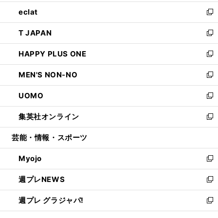
開
ウ
ン
ウ
し
eclat
く
で
ド
ィ
い
新
開
ウ
ン
ウ
し
T JAPAN
く
で
ド
ィ
い
新
開
ウ
ン
ウ
し
HAPPY PLUS ONE
く
で
ド
ィ
い
新
開
ウ
ン
ウ
し
MEN'S NON-NO
く
で
ド
ィ
い
新
開
ウ
ン
ウ
し
UOMO
く
で
ド
ィ
い
新
開
ウ
ン
ウ
し
集英社オンライン
く
で
ド
ィ
い
新
開
ウ
ン
ウ
し
芸能・情報・スポーツ
く
で
ド
ィ
い
開
ウ
ン
ウ
Myojo
く
で
ド
ィ
新
開
ウ
ン
し
週プレNEWS
く
で
ド
い
新
開
ウ
ウ
し
週プレ グラジャパ!
く
で
ィ
い
新
開
ン
ウ
し