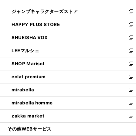
開
ウ
し
ジャンプキャラクターズストア
く
ィ
い
新
ン
ウ
し
HAPPY PLUS STORE
ド
ィ
い
新
ウ
ン
ウ
し
SHUEISHA VOX
で
ド
ィ
い
新
開
ウ
ン
ウ
し
LEEマルシェ
く
で
ド
ィ
い
新
開
ウ
ン
ウ
し
SHOP Marisol
く
で
ド
ィ
い
新
開
ウ
ン
ウ
し
eclat premium
く
で
ド
ィ
い
新
開
ウ
ン
ウ
し
mirabella
く
で
ド
ィ
い
新
開
ウ
ン
ウ
し
mirabella homme
く
で
ド
ィ
い
新
開
ウ
ン
ウ
し
zakka market
く
で
ド
ィ
い
新
開
ウ
ン
ウ
し
その他WEBサービス
く
で
ド
ィ
い
開
ウ
ン