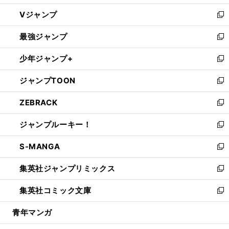
ウ
し
Vジャンプ
ィ
い
新
ン
ウ
し
最強ジャンプ
ド
ィ
い
新
ウ
ン
ウ
し
少年ジャンプ+
で
ド
ィ
い
新
開
ウ
ン
ウ
し
ジャンプTOON
く
で
ド
ィ
い
新
開
ウ
ン
ウ
し
ZEBRACK
く
で
ド
ィ
い
新
開
ウ
ン
ウ
し
ジャンプルーキー！
く
で
ド
ィ
い
新
開
ウ
ン
ウ
し
S-MANGA
く
で
ド
ィ
い
新
開
ウ
ン
ウ
し
集英社ジャンプリミックス
く
で
ド
ィ
い
新
開
ウ
ン
ウ
し
集英社コミック文庫
く
で
ド
ィ
い
新
開
ウ
ン
ウ
し
青年マンガ
く
で
ド
ィ
い
開
ウ
ン
ウ