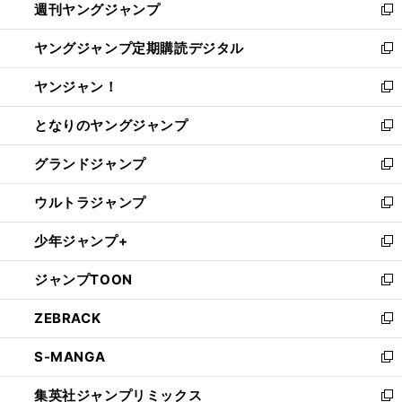
週刊ヤングジャンプ
く
で
ド
ィ
新
開
ウ
ン
し
ヤングジャンプ定期購読デジタル
く
で
ド
い
新
開
ウ
ウ
し
ヤンジャン！
く
で
ィ
い
新
開
ン
ウ
し
となりのヤングジャンプ
く
ド
ィ
い
新
ウ
ン
ウ
し
グランドジャンプ
で
ド
ィ
い
新
開
ウ
ン
ウ
し
ウルトラジャンプ
く
で
ド
ィ
い
新
開
ウ
ン
ウ
し
少年ジャンプ+
く
で
ド
ィ
い
新
開
ウ
ン
ウ
し
ジャンプTOON
く
で
ド
ィ
い
新
開
ウ
ン
ウ
し
ZEBRACK
く
で
ド
ィ
い
新
開
ウ
ン
ウ
し
S-MANGA
く
で
ド
ィ
い
新
開
ウ
ン
ウ
し
集英社ジャンプリミックス
く
で
ド
ィ
い
新