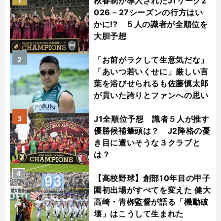
秋春制が導入されたJ1リーグ2
1
026－27シーズンの行方はい
かに!? ５人の識者が全順位を
大胆予想
「お前がラクして生意気だな」
2
「あいつ若いくせに」厳しい言
葉を浴びせられるも佐藤慎太郎
が貫いた誇りとファンへの思い
J1全順位予想 識者５人が推す
3
優勝候補筆頭は？ J2降格の憂
き目に遭いそうな３クラブと
は？
4
【高校野球】創部10年目の甲子
園初出場がすべてを変えた 健大
高崎・青栁監督が語る「機動破
壊」はこうして生まれた