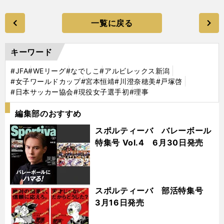
一覧に戻る
キーワード
#JFA
#WEリーグ
#なでしこ
#アルビレックス新潟
#女子ワールドカップ
#宮本恒靖
#川澄奈穂美
#戸塚啓
#日本サッカー協会
#現役女子選手初
#理事
編集部のおすすめ
スポルティーバ バレーボール
特集号 Vol.4 6月30日発売
スポルティーバ 部活特集号
3月16日発売