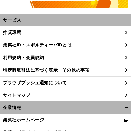
サービス
開
く/
推奨環境
閉
じ
集英社ID・スポルティーバIDとは
る
前
へ
利用規約・会員規約
特定商取引法に基づく表示・その他の事項
ブラウザプッシュ通知について
サイトマップ
企業情報
開
く/
集英社ホームページ
新
閉
し
じ