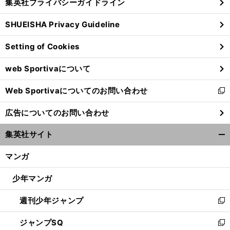
集英社プライバシーガイドライン
い
る
ウ
SHUEISHA Privacy Guideline
ィ
ン
Setting of Cookies
ド
ウ
web Sportivaについて
で
開
Web Sportivaについてのお問い合わせ
く
新
し
広告についてのお問い合わせ
い
ウ
集英社サイト
ィ
開
ン
く/
マンガ
ド
閉
ウ
じ
少年マンガ
で
る
開
週刊少年ジャンプ
く
新
し
ジャンプSQ
い
新