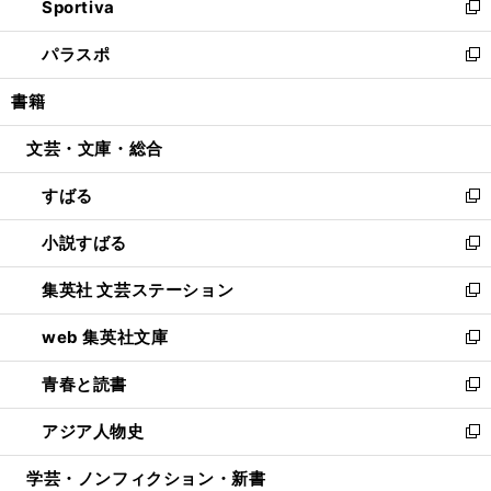
Sportiva
く
ド
ィ
い
新
ウ
ン
ウ
し
パラスポ
で
ド
ィ
い
新
開
ウ
ン
ウ
し
書籍
く
で
ド
ィ
い
開
ウ
ン
ウ
文芸・文庫・総合
く
で
ド
ィ
開
ウ
ン
すばる
く
で
ド
新
開
ウ
し
小説すばる
く
で
い
新
開
ウ
し
集英社 文芸ステーション
く
ィ
い
新
ン
ウ
し
web 集英社文庫
ド
ィ
い
新
ウ
ン
ウ
し
青春と読書
で
ド
ィ
い
新
開
ウ
ン
ウ
し
アジア人物史
く
で
ド
ィ
い
新
開
ウ
ン
ウ
し
学芸・ノンフィクション・新書
く
で
ド
ィ
い