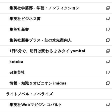
開
ウ
ン
ウ
集英社学芸部 - 学芸・ノンフィクション
く
で
ド
ィ
新
開
ウ
ン
し
集英社ビジネス書
く
で
ド
い
新
開
ウ
ウ
し
集英社新書
く
で
ィ
い
新
開
ン
ウ
し
集英社新書プラス - 知の水先案内人
く
ド
ィ
い
新
ウ
ン
ウ
し
1日5分で、明日は変わる よみタイ yomitai
で
ド
ィ
い
新
開
ウ
ン
ウ
し
kotoba
く
で
ド
ィ
い
新
開
ウ
ン
ウ
し
e!集英社
く
で
ド
ィ
い
新
開
ウ
ン
ウ
し
情報・知識＆オピニオン imidas
く
で
ド
ィ
い
新
開
ウ
ン
ウ
し
ライトノベル・ノベライズ
く
で
ド
ィ
い
開
ウ
ン
ウ
集英社Webマガジン コバルト
く
で
ド
ィ
新
開
ウ
ン
し