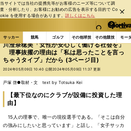
当サイトでは当社の提携先等がお客様のニーズ等について調
査・分析したり、お客様にお勧めの広告を表⽰する⽬的で Co
閉じ
okie を使⽤する場合があります。
詳しくはこちら
る
マイペ
web Sportiva (webスポルティーバ)
検索
メニュ
we
ー
サッカーの記事一覧
サッカー代表
なでしこジャパ
b
ジ
サッカー
競馬
ゴルフ
その他球技
その他競技
モー
ス
川澄奈穂美「女性が安心して働ける社会を」
ポ
理事抜擢の理由は「私は思ったことを言っ
ル
ちゃうタイプ」だから (3ページ目)
テ
ィ
2024年05月09日 10:40 公開
2024年05月09日 11:37 更新
ー
バ
戸塚 啓●取材・文 text by Totsuka Kei
【最下位なのにクラブが設備に投資した理
由】
15人の理事で、唯一の現役選手である。「そこは自分
の強みにしたいと思っています」と話し、「女子サッカ