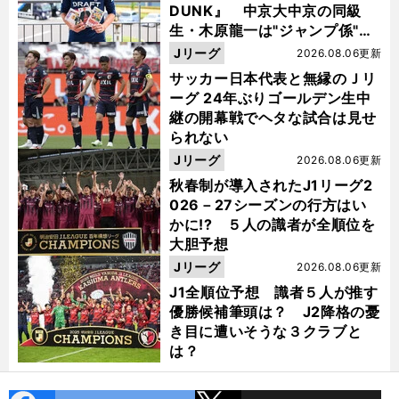
DUNK』 中京大中京の同級
生・木原龍一は"ジャンプ係"だ
った
Jリーグ
2026.08.06更新
サッカー日本代表と無縁のＪリ
ーグ 24年ぶりゴールデン生中
継の開幕戦でヘタな試合は見せ
られない
Jリーグ
2026.08.06更新
秋春制が導入されたJ1リーグ2
026－27シーズンの行方はい
かに!? ５人の識者が全順位を
大胆予想
Jリーグ
2026.08.06更新
J1全順位予想 識者５人が推す
優勝候補筆頭は？ J2降格の憂
き目に遭いそうな３クラブと
は？