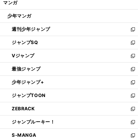
マンガ
ド
閉
ウ
じ
少年マンガ
で
る
開
週刊少年ジャンプ
く
新
し
ジャンプSQ
い
新
ウ
し
Vジャンプ
ィ
い
新
ン
ウ
し
最強ジャンプ
ド
ィ
い
新
ウ
ン
ウ
し
少年ジャンプ+
で
ド
ィ
い
新
開
ウ
ン
ウ
し
ジャンプTOON
く
で
ド
ィ
い
新
開
ウ
ン
ウ
し
ZEBRACK
く
で
ド
ィ
い
新
開
ウ
ン
ウ
し
ジャンプルーキー！
く
で
ド
ィ
い
新
開
ウ
ン
ウ
し
S-MANGA
く
で
ド
ィ
い
新