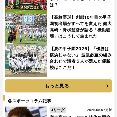
は？
4
【高校野球】創部10年目の甲子
園初出場がすべてを変えた 健大
高崎・青栁監督が語る「機動破
壊」はこうして生まれた
5
【夏の甲子園2026】「優勝は
横浜じゃない」 波乱必至の組み
合わせで識者５人が選んだ優勝
校はここだ！
もっと見る
各スポーツコラム記事
Jリーグ
2026.08.07更新