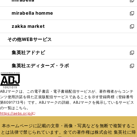
で
ド
ィ
い
新
開
ウ
ン
ウ
し
mirabella homme
く
で
ド
ィ
い
新
開
ウ
ン
ウ
し
zakka market
く
で
ド
ィ
い
新
開
ウ
ン
ウ
し
その他WEBサービス
く
で
ド
ィ
い
開
ウ
ン
ウ
集英社アドナビ
く
で
ド
ィ
新
開
ウ
ン
し
集英社エディターズ・ラボ
く
で
ド
い
新
開
ウ
ウ
し
く
で
ィ
い
開
ン
ウ
ABJマークは、この電子書店・電子書籍配信サービスが、著作権者からコンテ
く
ド
ィ
ンツ使用許諾を得た正規版配信サービスであることを示す登録商標（登録番号
ウ
ン
第6091713号）です。ABJマークの詳細、ABJマークを掲示しているサービス
で
ド
の一覧はこちら。
開
ウ
https://aebs.or.jp/
新
く
で
し
い
開
本ホームページに記載の文章・画像・写真などを無断で複製するこ
ウ
く
とは法律で禁じられています。全ての著作権は株式会社 集英社に帰
ィ