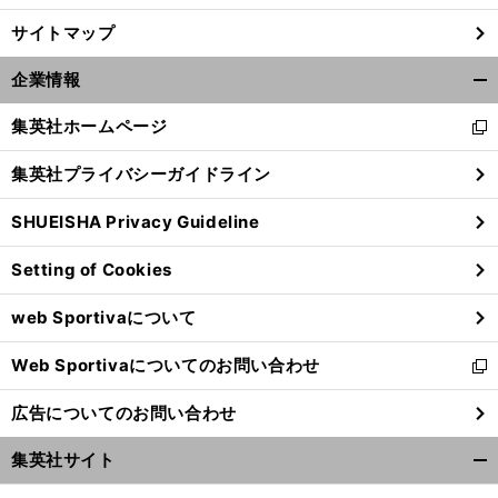
サイトマップ
企業情報
開
く/
集英社ホームページ
新
閉
し
じ
集英社プライバシーガイドライン
い
る
ウ
SHUEISHA Privacy Guideline
ィ
ン
Setting of Cookies
ド
ウ
web Sportivaについて
で
開
Web Sportivaについてのお問い合わせ
く
新
し
広告についてのお問い合わせ
い
ウ
集英社サイト
ィ
開
ン
く/