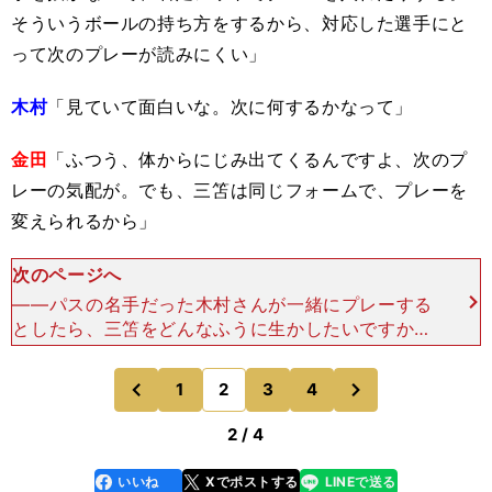
そういうボールの持ち方をするから、対応した選手にと
って次のプレーが読みにくい」
木村
「見ていて面白いな。次に何するかなって」
金田
「ふつう、体からにじみ出てくるんですよ、次のプ
レーの気配が。でも、三笘は同じフォームで、プレーを
変えられるから」
次のページへ
――パスの名手だった木村さんが一緒にプレーする
としたら、三笘をどんなふうに生かしたいですか？
木村「足元にボールをつけてあげて、自由にやんな
さいよ、と。それで十分」金田「足元にボールをつ
次
1
2
3
4
のページへ
のページへ
けてあげて、
前
2 / 4
いいね
Xでポストする
LINEで送る
line
faceboo
x
k