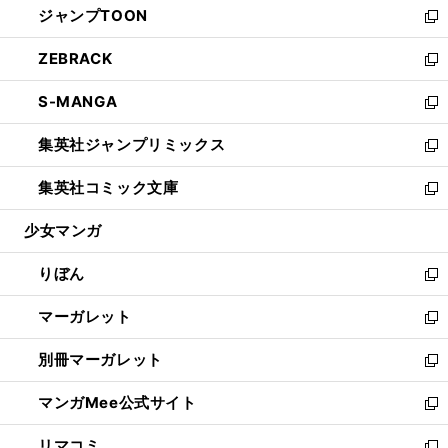
ジャンプTOON
く
で
ド
ィ
い
新
開
ウ
ン
ウ
し
ZEBRACK
く
で
ド
ィ
い
新
開
ウ
ン
ウ
し
S-MANGA
く
で
ド
ィ
い
新
開
ウ
ン
ウ
し
集英社ジャンプリミックス
く
で
ド
ィ
い
新
開
ウ
ン
ウ
し
集英社コミック文庫
く
で
ド
ィ
い
新
開
ウ
ン
ウ
し
少女マンガ
く
で
ド
ィ
い
開
ウ
ン
ウ
りぼん
く
で
ド
ィ
新
開
ウ
ン
し
マーガレット
く
で
ド
い
新
開
ウ
ウ
し
別冊マーガレット
く
で
ィ
い
新
開
ン
ウ
し
マンガMee公式サイト
く
ド
ィ
い
新
ウ
ン
ウ
し
リマコミ
で
ド