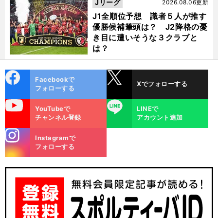
Jリーグ
2026.08.06更新
J1全順位予想 識者５人が推す
優勝候補筆頭は？ J2降格の憂
き目に遭いそうな３クラブと
は？
cebo
X
Facebookで
Xでフォローする
ok
フォローする
uTube
LINE
YouTubeで
LINEで
チャンネル登録
アカウント追加
stagra
Instagramで
m
フォローする