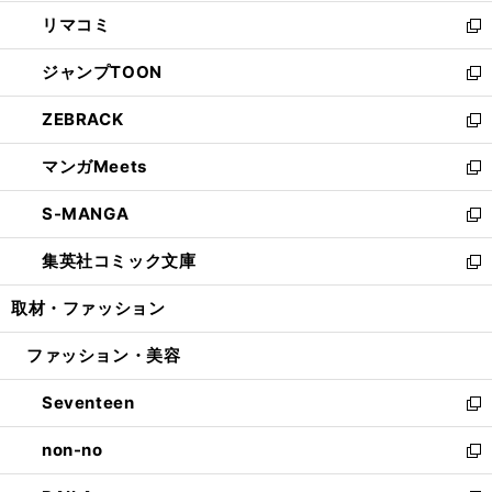
ウ
ン
ウ
し
リマコミ
で
ド
ィ
い
新
開
ウ
ン
ウ
し
ジャンプTOON
く
で
ド
ィ
い
新
開
ウ
ン
ウ
し
ZEBRACK
く
で
ド
ィ
い
新
開
ウ
ン
ウ
し
マンガMeets
く
で
ド
ィ
い
新
開
ウ
ン
ウ
し
S-MANGA
く
で
ド
ィ
い
新
開
ウ
ン
ウ
し
集英社コミック文庫
く
で
ド
ィ
い
新
開
ウ
ン
ウ
し
取材・ファッション
く
で
ド
ィ
い
開
ウ
ン
ウ
ファッション・美容
く
で
ド
ィ
開
ウ
ン
Seventeen
く
で
ド
新
開
ウ
し
non-no
く
で
い
新
開
ウ
し