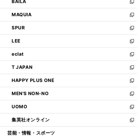
BAILA
く
ィ
い
新
ン
ウ
し
MAQUIA
ド
ィ
い
新
ウ
ン
ウ
し
SPUR
で
ド
ィ
い
新
開
ウ
ン
ウ
し
LEE
く
で
ド
ィ
い
新
開
ウ
ン
ウ
し
eclat
く
で
ド
ィ
い
新
開
ウ
ン
ウ
し
T JAPAN
く
で
ド
ィ
い
新
開
ウ
ン
ウ
し
HAPPY PLUS ONE
く
で
ド
ィ
い
新
開
ウ
ン
ウ
し
MEN'S NON-NO
く
で
ド
ィ
い
新
開
ウ
ン
ウ
し
UOMO
く
で
ド
ィ
い
新
開
ウ
ン
ウ
し
集英社オンライン
く
で
ド
ィ
い
新
開
ウ
ン
ウ
し
芸能・情報・スポーツ
く
で
ド
ィ
い