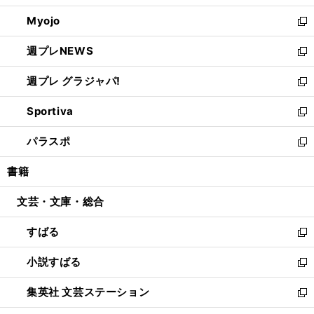
開
ウ
ン
ウ
Myojo
く
で
ド
ィ
新
開
ウ
ン
し
週プレNEWS
く
で
ド
い
新
開
ウ
ウ
し
週プレ グラジャパ!
く
で
ィ
い
新
開
ン
ウ
し
Sportiva
く
ド
ィ
い
新
ウ
ン
ウ
し
パラスポ
で
ド
ィ
い
新
開
ウ
ン
ウ
し
書籍
く
で
ド
ィ
い
開
ウ
ン
ウ
文芸・文庫・総合
く
で
ド
ィ
開
ウ
ン
すばる
く
で
ド
新
開
ウ
し
小説すばる
く
で
い
新
開
ウ
し
集英社 文芸ステーション
く
ィ
い
新
ン
ウ
し