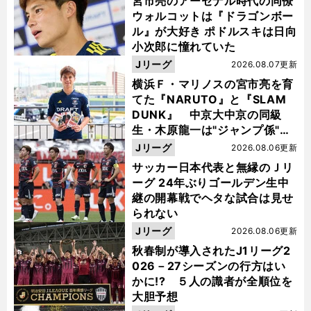
宮市亮のアーセナル時代の同僚
ウォルコットは『ドラゴンボー
ル』が大好き ポドルスキは日向
小次郎に憧れていた
Jリーグ
2026.08.07更新
横浜Ｆ・マリノスの宮市亮を育
てた『NARUTO』と『SLAM
DUNK』 中京大中京の同級
生・木原龍一は"ジャンプ係"だ
った
Jリーグ
2026.08.06更新
サッカー日本代表と無縁のＪリ
ーグ 24年ぶりゴールデン生中
継の開幕戦でヘタな試合は見せ
られない
Jリーグ
2026.08.06更新
秋春制が導入されたJ1リーグ2
026－27シーズンの行方はい
かに!? ５人の識者が全順位を
大胆予想