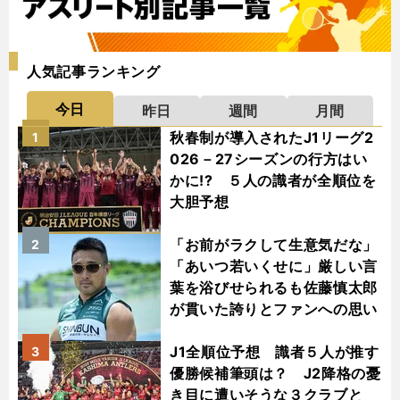
人気記事ランキング
今日
昨日
週間
月間
秋春制が導入されたJ1リーグ2
1
026－27シーズンの行方はい
かに!? ５人の識者が全順位を
大胆予想
「お前がラクして生意気だな」
2
「あいつ若いくせに」厳しい言
葉を浴びせられるも佐藤慎太郎
が貫いた誇りとファンへの思い
J1全順位予想 識者５人が推す
3
優勝候補筆頭は？ J2降格の憂
き目に遭いそうな３クラブと