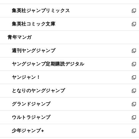
開
ウ
ン
ウ
し
集英社ジャンプリミックス
く
で
ド
ィ
い
新
開
ウ
ン
ウ
し
集英社コミック文庫
く
で
ド
ィ
い
新
開
ウ
ン
ウ
し
青年マンガ
く
で
ド
ィ
い
開
ウ
ン
ウ
週刊ヤングジャンプ
く
で
ド
ィ
新
開
ウ
ン
し
ヤングジャンプ定期購読デジタル
く
で
ド
い
新
開
ウ
ウ
し
ヤンジャン！
く
で
ィ
い
新
開
ン
ウ
し
となりのヤングジャンプ
く
ド
ィ
い
新
ウ
ン
ウ
し
グランドジャンプ
で
ド
ィ
い
新
開
ウ
ン
ウ
し
ウルトラジャンプ
く
で
ド
ィ
い
新
開
ウ
ン
ウ
し
少年ジャンプ+
く
で
ド
ィ
い
新
開
ウ
ン
ウ
し