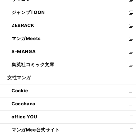
ィ
い
新
開
ウ
ン
ウ
し
ジャンプTOON
く
で
ド
ィ
い
新
開
ウ
ン
ウ
し
ZEBRACK
く
で
ド
ィ
い
新
開
ウ
ン
ウ
し
マンガMeets
く
で
ド
ィ
い
新
開
ウ
ン
ウ
し
S-MANGA
く
で
ド
ィ
い
新
開
ウ
ン
ウ
し
集英社コミック文庫
く
で
ド
ィ
い
新
開
ウ
ン
ウ
し
女性マンガ
く
で
ド
ィ
い
開
ウ
ン
ウ
Cookie
く
で
ド
ィ
新
開
ウ
ン
し
Cocohana
く
で
ド
い
新
開
ウ
ウ
し
office YOU
く
で
ィ
い
新
開
ン
ウ
し
マンガMee公式サイト
く
ド
ィ
い
新