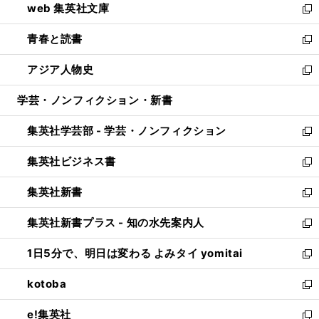
web 集英社文庫
ド
ィ
い
新
ウ
ン
ウ
し
青春と読書
で
ド
ィ
い
新
開
ウ
ン
ウ
し
アジア人物史
く
で
ド
ィ
い
新
開
ウ
ン
ウ
し
学芸・ノンフィクション・新書
く
で
ド
ィ
い
開
ウ
ン
ウ
集英社学芸部 - 学芸・ノンフィクション
く
で
ド
ィ
新
開
ウ
ン
し
集英社ビジネス書
く
で
ド
い
新
開
ウ
ウ
し
集英社新書
く
で
ィ
い
新
開
ン
ウ
し
集英社新書プラス - 知の水先案内人
く
ド
ィ
い
新
ウ
ン
ウ
し
1日5分で、明日は変わる よみタイ yomitai
で
ド
ィ
い
新
開
ウ
ン
ウ
し
kotoba
く
で
ド
ィ
い
新
開
ウ
ン
ウ
し
e!集英社
く
で
ド
ィ
い
新