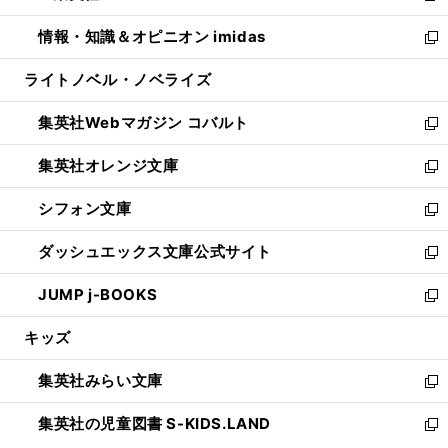
開
ウ
ン
ウ
し
情報・知識＆オピニオン imidas
く
で
ド
ィ
い
新
開
ウ
ン
ウ
し
ライトノベル・ノベライズ
く
で
ド
ィ
い
開
ウ
ン
ウ
集英社Webマガジン コバルト
く
で
ド
ィ
新
開
ウ
ン
し
集英社オレンジ文庫
く
で
ド
い
新
開
ウ
ウ
し
シフォン文庫
く
で
ィ
い
新
開
ン
ウ
し
ダッシュエックス文庫公式サイト
く
ド
ィ
い
新
ウ
ン
ウ
し
JUMP j-BOOKS
で
ド
ィ
い
新
開
ウ
ン
ウ
し
キッズ
く
で
ド
ィ
い
開
ウ
ン
ウ
集英社みらい文庫
く
で
ド
ィ
新
開
ウ
ン
し
集英社の児童図書 S-KIDS.LAND
く
で
ド
い
新
開
ウ