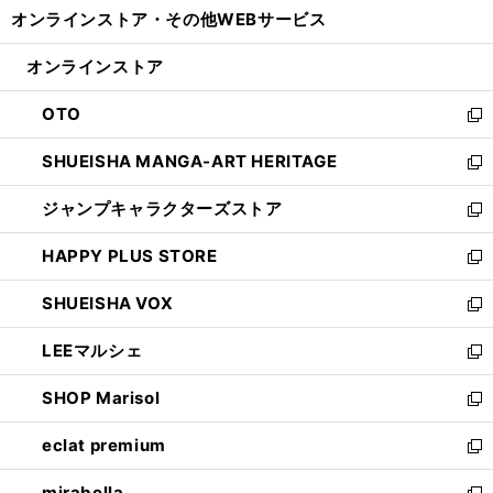
ウ
し
オンラインストア・
その他WEBサービス
く
で
ィ
い
開
ン
ウ
オンラインストア
く
ド
ィ
ウ
ン
OTO
で
ド
新
開
ウ
し
SHUEISHA MANGA-ART HERITAGE
く
で
い
新
開
ウ
し
ジャンプキャラクターズストア
く
ィ
い
新
ン
ウ
し
HAPPY PLUS STORE
ド
ィ
い
新
ウ
ン
ウ
し
SHUEISHA VOX
で
ド
ィ
い
新
開
ウ
ン
ウ
し
LEEマルシェ
く
で
ド
ィ
い
新
開
ウ
ン
ウ
し
SHOP Marisol
く
で
ド
ィ
い
新
開
ウ
ン
ウ
し
eclat premium
く
で
ド
ィ
い
新
開
ウ
ン
ウ
し
mirabella
く