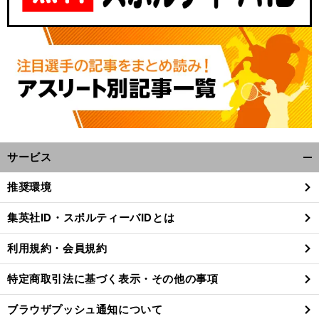
サービス
開
く/
前
推奨環境
へ
閉
じ
集英社ID・スポルティーバIDとは
る
利用規約・会員規約
特定商取引法に基づく表示・その他の事項
ブラウザプッシュ通知について