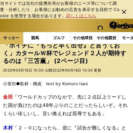
当サイトでは当社の提携先等がお客様のニーズ等について調
査・分析したり、お客様にお勧めの広告を表⽰する⽬的で Co
閉じ
okie を使⽤する場合があります。
詳しくはこちら
る
マイペ
web Sportiva (webスポルティーバ)
検索
メニュ
we
ー
サッカーの記事一覧
サッカー代表
日本代表
「
b
ジ
サッカー
競馬
ゴルフ
その他球技
その他競技
モー
ス
「ポイチに『もっと早く出せ』と言うてお
ポ
く」カタールＷ杯でレジェンド２人が期待す
ル
るのは「三笘薫」 (2ページ目)
テ
ィ
2022年06月16日 10:30 公開
2022年06月16日 10:34 更新
ー
バ
小室功●取材・構成 text by Komuro Isao
金田
「ワールドカップのなかで、先に２点以上リードし
た国が負けたのは48年ぶりのことだったらしいぞ。それ
くらい珍しいし、言い換えれば屈辱でもある」
木村
「２－０になったら、逆に『試合が難しくなる』と