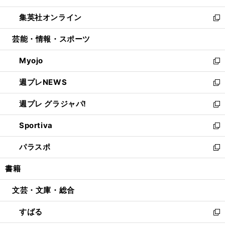
開
ウ
ン
ウ
し
集英社オンライン
く
で
ド
ィ
い
新
開
ウ
ン
ウ
し
芸能・情報・スポーツ
く
で
ド
ィ
い
開
ウ
ン
ウ
Myojo
く
で
ド
ィ
新
開
ウ
ン
し
週プレNEWS
く
で
ド
い
新
開
ウ
ウ
し
週プレ グラジャパ!
く
で
ィ
い
新
開
ン
ウ
し
Sportiva
く
ド
ィ
い
新
ウ
ン
ウ
し
パラスポ
で
ド
ィ
い
新
開
ウ
ン
ウ
し
書籍
く
で
ド
ィ
い
開
ウ
ン
ウ
文芸・文庫・総合
く
で
ド
ィ
開
ウ
ン
すばる
く
で
ド
新
開
ウ
し