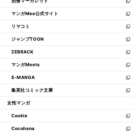
別冊マーガレット
く
で
ィ
い
新
開
ン
ウ
し
マンガMee公式サイト
く
ド
ィ
い
新
ウ
ン
ウ
し
リマコミ
で
ド
ィ
い
新
開
ウ
ン
ウ
し
ジャンプTOON
く
で
ド
ィ
い
新
開
ウ
ン
ウ
し
ZEBRACK
く
で
ド
ィ
い
新
開
ウ
ン
ウ
し
マンガMeets
く
で
ド
ィ
い
新
開
ウ
ン
ウ
し
S-MANGA
く
で
ド
ィ
い
新
開
ウ
ン
ウ
し
集英社コミック文庫
く
で
ド
ィ
い
新
開
ウ
ン
ウ
し
女性マンガ
く
で
ド
ィ
い
開
ウ
ン
ウ
Cookie
く
で
ド
ィ
新
開
ウ
ン
し
Cocohana
く
で
ド
い
新