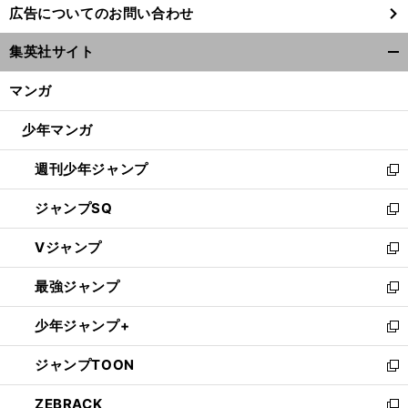
広告についてのお問い合わせ
い
ウ
集英社サイト
ィ
開
ン
く/
マンガ
ド
閉
ウ
じ
少年マンガ
で
る
開
週刊少年ジャンプ
く
新
し
ジャンプSQ
い
新
ウ
し
Vジャンプ
ィ
い
新
ン
ウ
し
最強ジャンプ
ド
ィ
い
新
ウ
ン
ウ
し
少年ジャンプ+
で
ド
ィ
い
新
開
ウ
ン
ウ
し
ジャンプTOON
く
で
ド
ィ
い
新
開
ウ
ン
ウ
し
ZEBRACK
く
で
ド
ィ
い