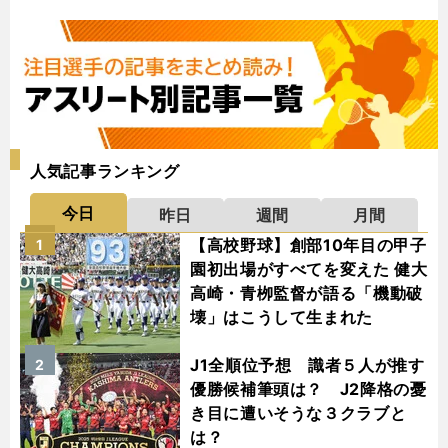
人気記事ランキング
今日
昨日
週間
月間
【高校野球】創部10年目の甲子
1
園初出場がすべてを変えた 健大
高崎・青栁監督が語る「機動破
壊」はこうして生まれた
J1全順位予想 識者５人が推す
2
優勝候補筆頭は？ J2降格の憂
き目に遭いそうな３クラブと
は？