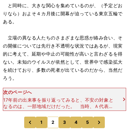
と同時に、大きな関心を集めているのが、（予定どお
りなら）およそ４カ月後に開幕が迫っている東京五輪で
ある。
立場の異なる人たちのさまざまな思惑が絡み合い、そ
の開催については先行き不透明な状況ではあるが、現実
的に考えて、延期や中止の可能性が高いと言わざるを得
ない。未知のウイルスが依然として、世界中で感染拡大
を続けており、多数の死者が出ているのだから、当然だ
ろう。
次のページへ
17年前の出来事を振り返ってみると、不安の対象と
なるのは、一部地域だけだった。 当時、Ａ代表が
３月下旬に予定していた海外遠征を中止にするとい
う出来事もあったが、それは行き先がアメリカだっ
次
1
2
3
4
5
のページへ
のページへ
たからだ。つま
前