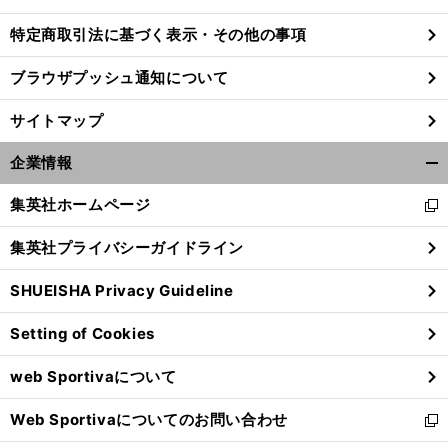
特定商取引法に基づく表示・その他の事項
ブラウザプッシュ通知について
前
へ
サイトマップ
企業情報
開
く/
集英社ホームページ
新
閉
し
じ
集英社プライバシーガイドライン
い
る
ウ
SHUEISHA Privacy Guideline
ィ
ン
Setting of Cookies
ド
ウ
web Sportivaについて
で
開
Web Sportivaについてのお問い合わせ
く
新
し