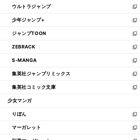
ウ
ン
ウ
し
ウルトラジャンプ
く
で
ド
ィ
い
新
開
ウ
ン
ウ
し
少年ジャンプ+
く
で
ド
ィ
い
新
開
ウ
ン
ウ
し
ジャンプTOON
く
で
ド
ィ
い
新
開
ウ
ン
ウ
し
ZEBRACK
く
で
ド
ィ
い
新
開
ウ
ン
ウ
し
S-MANGA
く
で
ド
ィ
い
新
開
ウ
ン
ウ
し
集英社ジャンプリミックス
く
で
ド
ィ
い
新
開
ウ
ン
ウ
し
集英社コミック文庫
く
で
ド
ィ
い
新
開
ウ
ン
ウ
し
少女マンガ
く
で
ド
ィ
い
開
ウ
ン
ウ
りぼん
く
で
ド
ィ
新
開
ウ
ン
し
マーガレット
く
で
ド
い
新
開
ウ
ウ
し