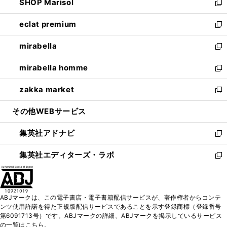
SHOP Marisol
く
で
ド
ィ
い
新
開
ウ
ン
ウ
し
eclat premium
く
で
ド
ィ
い
新
開
ウ
ン
ウ
し
mirabella
く
で
ド
ィ
い
新
開
ウ
ン
ウ
し
mirabella homme
く
で
ド
ィ
い
新
開
ウ
ン
ウ
し
zakka market
く
で
ド
ィ
い
新
開
ウ
ン
ウ
し
その他WEBサービス
く
で
ド
ィ
い
開
ウ
ン
ウ
集英社アドナビ
く
で
ド
ィ
新
開
ウ
ン
し
集英社エディターズ・ラボ
く
で
ド
い
新
開
ウ
ウ
し
く
で
ィ
い
開
ン
ウ
ABJマークは、この電子書店・電子書籍配信サービスが、著作権者からコンテ
く
ド
ィ
ンツ使用許諾を得た正規版配信サービスであることを示す登録商標（登録番号
ウ
ン
第6091713号）です。ABJマークの詳細、ABJマークを掲示しているサービス
で
ド
の一覧はこちら。