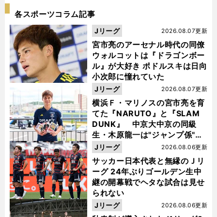
各スポーツコラム記事
Jリーグ
2026.08.07更新
宮市亮のアーセナル時代の同僚
ウォルコットは『ドラゴンボー
ル』が大好き ポドルスキは日向
小次郎に憧れていた
Jリーグ
2026.08.07更新
横浜Ｆ・マリノスの宮市亮を育
てた『NARUTO』と『SLAM
DUNK』 中京大中京の同級
生・木原龍一は"ジャンプ係"だ
った
Jリーグ
2026.08.06更新
サッカー日本代表と無縁のＪリ
ーグ 24年ぶりゴールデン生中
継の開幕戦でヘタな試合は見せ
られない
Jリーグ
2026.08.06更新