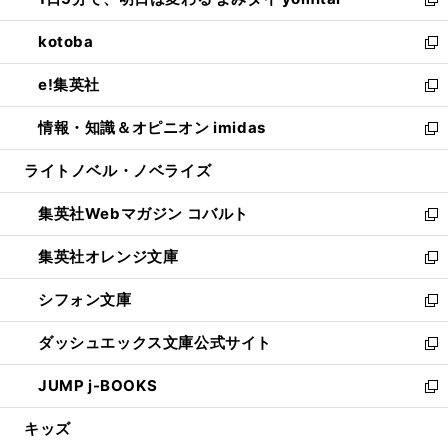
ド
ィ
い
新
開
ウ
ン
ウ
し
kotoba
く
で
ド
ィ
い
新
開
ウ
ン
ウ
し
e!集英社
く
で
ド
ィ
い
新
開
ウ
ン
ウ
し
情報・知識＆オピニオン imidas
く
で
ド
ィ
い
新
開
ウ
ン
ウ
し
ライトノベル・ノベライズ
く
で
ド
ィ
い
開
ウ
ン
ウ
集英社Webマガジン コバルト
く
で
ド
ィ
新
開
ウ
ン
し
集英社オレンジ文庫
く
で
ド
い
新
開
ウ
ウ
し
シフォン文庫
く
で
ィ
い
新
開
ン
ウ
し
ダッシュエックス文庫公式サイト
く
ド
ィ
い
新
ウ
ン
ウ
し
JUMP j-BOOKS
で
ド
ィ
い
新
開
ウ
ン
ウ
し
キッズ
く
で
ド
ィ
い