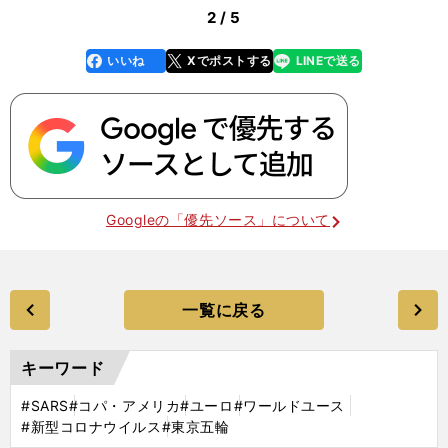
2 / 5
いいね
Xでポストする
LINEで送る
line
faceboo
x
k
Googleの「優先ソース」について
一覧に戻る
キーワード
#SARS
#コパ・アメリカ
#ユーロ
#ワールドユース
#新型コロナウイルス
#東京五輪