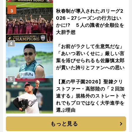
秋春制が導入されたJ1リーグ2
3
026－27シーズンの行方はい
かに!? ５人の識者が全順位を
大胆予想
4
「お前がラクして生意気だな」
「あいつ若いくせに」厳しい言
葉を浴びせられるも佐藤慎太郎
が貫いた誇りとファンへの思い
5
【夏の甲子園2026】聖隷クリ
ストファー・高部陸の「２回加
速する」規格外のストレート そ
れでもプロではなく大学進学を
選ぶ理由
もっと見る