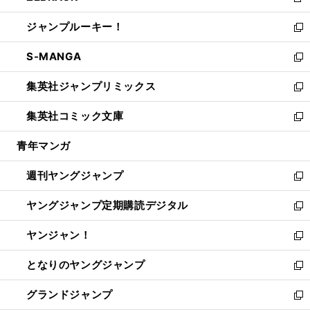
新
開
ウ
ン
ウ
し
ジャンプルーキー！
く
で
ド
ィ
い
新
開
ウ
ン
ウ
し
S-MANGA
く
で
ド
ィ
い
新
開
ウ
ン
ウ
し
集英社ジャンプリミックス
く
で
ド
ィ
い
新
開
ウ
ン
ウ
し
集英社コミック文庫
く
で
ド
ィ
い
新
開
ウ
ン
ウ
し
青年マンガ
く
で
ド
ィ
い
開
ウ
ン
ウ
週刊ヤングジャンプ
く
で
ド
ィ
新
開
ウ
ン
し
ヤングジャンプ定期購読デジタル
く
で
ド
い
新
開
ウ
ウ
し
ヤンジャン！
く
で
ィ
い
新
開
ン
ウ
し
となりのヤングジャンプ
く
ド
ィ
い
新
ウ
ン
ウ
し
グランドジャンプ
で
ド
ィ
い
新
開