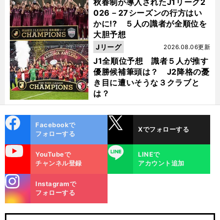
秋春制が導入されたJ1リーグ2
026－27シーズンの行方はい
かに!? ５人の識者が全順位を
大胆予想
Jリーグ
2026.08.06更新
J1全順位予想 識者５人が推す
優勝候補筆頭は？ J2降格の憂
き目に遭いそうな３クラブと
は？
cebo
X
Facebookで
Xでフォローする
ok
フォローする
uTube
LINE
YouTubeで
LINEで
チャンネル登録
アカウント追加
stagra
Instagramで
m
フォローする