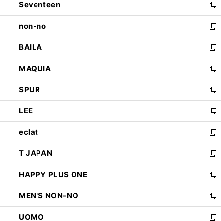
Seventeen
く
で
ド
新
開
ウ
し
non-no
く
で
い
新
開
ウ
し
BAILA
く
ィ
い
新
ン
ウ
し
MAQUIA
ド
ィ
い
新
ウ
ン
ウ
し
SPUR
で
ド
ィ
い
新
開
ウ
ン
ウ
し
LEE
く
で
ド
ィ
い
新
開
ウ
ン
ウ
し
eclat
く
で
ド
ィ
い
新
開
ウ
ン
ウ
し
T JAPAN
く
で
ド
ィ
い
新
開
ウ
ン
ウ
し
HAPPY PLUS ONE
く
で
ド
ィ
い
新
開
ウ
ン
ウ
し
MEN'S NON-NO
く
で
ド
ィ
い
新
開
ウ
ン
ウ
し
UOMO
く
で
ド
ィ
い
新