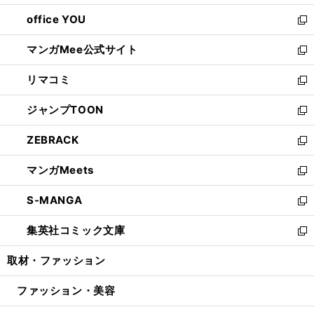
開
ウ
ウ
し
office YOU
く
で
ィ
い
新
開
ン
ウ
し
マンガMee公式サイト
く
ド
ィ
い
新
ウ
ン
ウ
し
リマコミ
で
ド
ィ
い
新
開
ウ
ン
ウ
し
ジャンプTOON
く
で
ド
ィ
い
新
開
ウ
ン
ウ
し
ZEBRACK
く
で
ド
ィ
い
新
開
ウ
ン
ウ
し
マンガMeets
く
で
ド
ィ
い
新
開
ウ
ン
ウ
し
S-MANGA
く
で
ド
ィ
い
新
開
ウ
ン
ウ
し
集英社コミック文庫
く
で
ド
ィ
い
新
開
ウ
ン
ウ
し
取材・ファッション
く
で
ド
ィ
い
開
ウ
ン
ウ
ファッション・美容
く
で
ド
ィ
開
ウ
ン