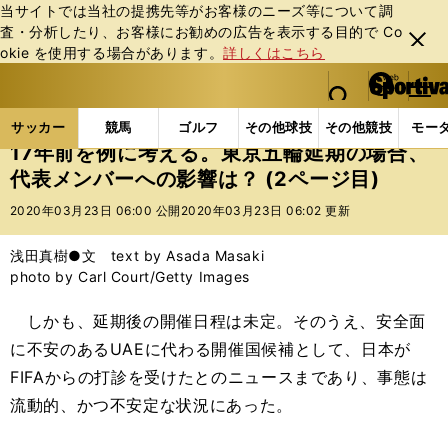
当サイトでは当社の提携先等がお客様のニーズ等について調
査・分析したり、お客様にお勧めの広告を表⽰する⽬的で Co
閉じ
okie を使⽤する場合があります。
詳しくはこちら
る
マイペ
web Sportiva (webスポルティーバ)
検索
メニュ
we
ー
サッカーの記事一覧
サッカー代表
日本代表
1
b
ジ
サッカー
競馬
ゴルフ
その他球技
その他競技
モー
ス
17年前を例に考える。東京五輪延期の場合、
ポ
代表メンバーへの影響は？ (2ページ目)
ル
テ
2020年03月23日 06:00 公開
2020年03月23日 06:02 更新
ィ
ー
浅田真樹●文 text by Asada Masaki
バ
photo by Carl Court/Getty Images
しかも、延期後の開催日程は未定。そのうえ、安全面
に不安のあるUAEに代わる開催国候補として、日本が
FIFAからの打診を受けたとのニュースまであり、事態は
流動的、かつ不安定な状況にあった。