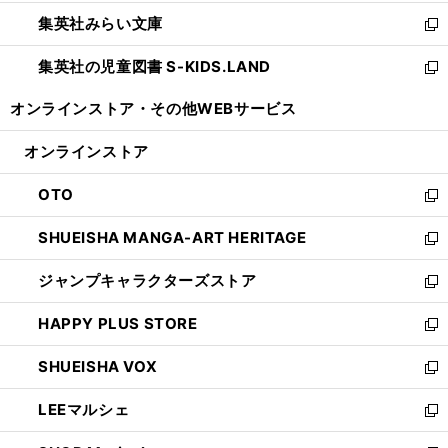
開
ウ
ン
ウ
集英社みらい文庫
く
で
ド
ィ
新
開
ウ
ン
し
集英社の児童図書 S-KIDS.LAND
く
で
ド
い
新
開
ウ
ウ
し
オンラインストア・
その他WEBサービス
く
で
ィ
い
開
ン
ウ
オンラインストア
く
ド
ィ
ウ
ン
OTO
で
ド
新
開
ウ
し
SHUEISHA MANGA-ART HERITAGE
く
で
い
新
開
ウ
し
ジャンプキャラクターズストア
く
ィ
い
新
ン
ウ
し
HAPPY PLUS STORE
ド
ィ
い
新
ウ
ン
ウ
し
SHUEISHA VOX
で
ド
ィ
い
新
開
ウ
ン
ウ
し
LEEマルシェ
く
で
ド
ィ
い
新
開
ウ
ン
ウ
し