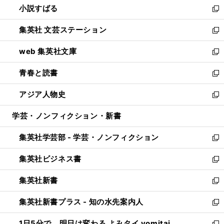
小説すばる
く
で
い
新
開
ウ
し
集英社 文芸ステーション
く
ィ
い
新
ン
ウ
し
web 集英社文庫
ド
ィ
い
新
ウ
ン
ウ
し
青春と読書
で
ド
ィ
い
新
開
ウ
ン
ウ
し
アジア人物史
く
で
ド
ィ
い
新
開
ウ
ン
ウ
し
学芸・ノンフィクション・新書
く
で
ド
ィ
い
開
ウ
ン
ウ
集英社学芸部 - 学芸・ノンフィクション
く
で
ド
ィ
新
開
ウ
ン
し
集英社ビジネス書
く
で
ド
い
新
開
ウ
ウ
し
集英社新書
く
で
ィ
い
新
開
ン
ウ
し
集英社新書プラス - 知の水先案内人
く
ド
ィ
い
新
ウ
ン
ウ
し
1日5分で、明日は変わる よみタイ yomitai
で