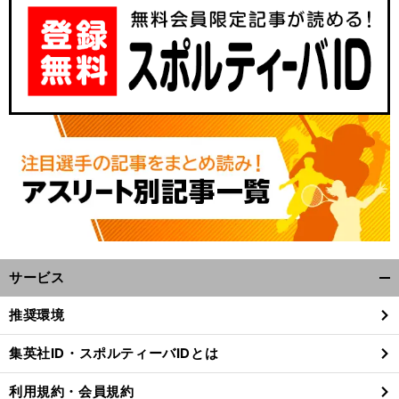
サービス
開
く/
推奨環境
閉
じ
集英社ID・スポルティーバIDとは
る
利用規約・会員規約