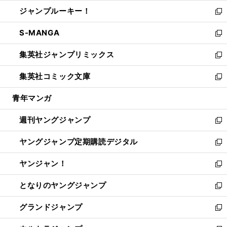
開
ウ
ン
ウ
し
ジャンプルーキー！
く
で
ド
ィ
い
新
開
ウ
ン
ウ
し
S-MANGA
く
で
ド
ィ
い
新
開
ウ
ン
ウ
し
集英社ジャンプリミックス
く
で
ド
ィ
い
新
開
ウ
ン
ウ
し
集英社コミック文庫
く
で
ド
ィ
い
新
開
ウ
ン
ウ
し
青年マンガ
く
で
ド
ィ
い
開
ウ
ン
ウ
週刊ヤングジャンプ
く
で
ド
ィ
新
開
ウ
ン
し
ヤングジャンプ定期購読デジタル
く
で
ド
い
新
開
ウ
ウ
し
ヤンジャン！
く
で
ィ
い
新
開
ン
ウ
し
となりのヤングジャンプ
く
ド
ィ
い
新
ウ
ン
ウ
し
グランドジャンプ
で
ド
ィ
い
新
開
ウ
ン
ウ
し