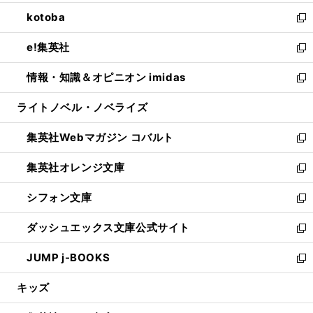
開
ウ
ン
ウ
し
kotoba
く
で
ド
ィ
い
新
開
ウ
ン
ウ
し
e!集英社
く
で
ド
ィ
い
新
開
ウ
ン
ウ
し
情報・知識＆オピニオン imidas
く
で
ド
ィ
い
新
開
ウ
ン
ウ
し
ライトノベル・ノベライズ
く
で
ド
ィ
い
開
ウ
ン
ウ
集英社Webマガジン コバルト
く
で
ド
ィ
新
開
ウ
ン
し
集英社オレンジ文庫
く
で
ド
い
新
開
ウ
ウ
し
シフォン文庫
く
で
ィ
い
新
開
ン
ウ
し
ダッシュエックス文庫公式サイト
く
ド
ィ
い
新
ウ
ン
ウ
し
JUMP j-BOOKS
で
ド
ィ
い
新
開
ウ
ン
ウ
し
キッズ
く
で
ド
ィ
い
開
ウ
ン
ウ