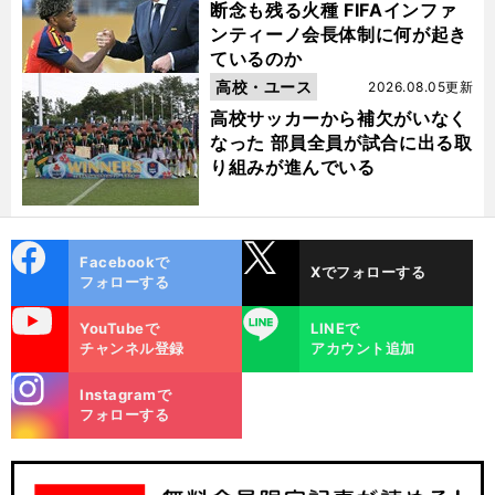
断念も残る火種 FIFAインファ
ンティーノ会長体制に何が起き
ているのか
高校・ユース
2026.08.05更新
高校サッカーから補欠がいなく
なった 部員全員が試合に出る取
り組みが進んでいる
cebo
X
Facebookで
Xでフォローする
ok
フォローする
uTube
LINE
YouTubeで
LINEで
チャンネル登録
アカウント追加
stagra
Instagramで
m
フォローする