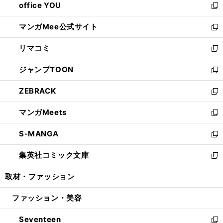
office YOU
く
で
ィ
い
新
開
ン
ウ
し
マンガMee公式サイト
く
ド
ィ
い
新
ウ
ン
ウ
し
リマコミ
で
ド
ィ
い
新
開
ウ
ン
ウ
し
ジャンプTOON
く
で
ド
ィ
い
新
開
ウ
ン
ウ
し
ZEBRACK
く
で
ド
ィ
い
新
開
ウ
ン
ウ
し
マンガMeets
く
で
ド
ィ
い
新
開
ウ
ン
ウ
し
S-MANGA
く
で
ド
ィ
い
新
開
ウ
ン
ウ
し
集英社コミック文庫
く
で
ド
ィ
い
新
開
ウ
ン
ウ
し
取材・ファッション
く
で
ド
ィ
い
開
ウ
ン
ウ
ファッション・美容
く
で
ド
ィ
開
ウ
ン
Seventeen
く
で
ド
新