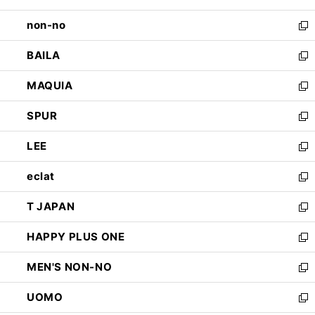
開
ウ
し
non-no
く
で
い
新
開
ウ
し
BAILA
く
ィ
い
新
ン
ウ
し
MAQUIA
ド
ィ
い
新
ウ
ン
ウ
し
SPUR
で
ド
ィ
い
新
開
ウ
ン
ウ
し
LEE
く
で
ド
ィ
い
新
開
ウ
ン
ウ
し
eclat
く
で
ド
ィ
い
新
開
ウ
ン
ウ
し
T JAPAN
く
で
ド
ィ
い
新
開
ウ
ン
ウ
し
HAPPY PLUS ONE
く
で
ド
ィ
い
新
開
ウ
ン
ウ
し
MEN'S NON-NO
く
で
ド
ィ
い
新
開
ウ
ン
ウ
し
UOMO
く
で
ド
ィ
い
新
開
ウ
ン
ウ