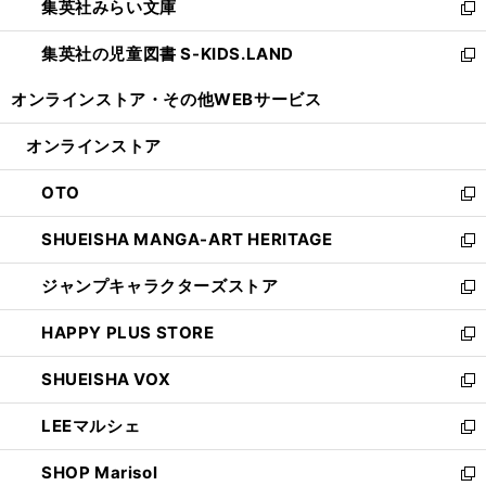
集英社みらい文庫
く
で
ド
ィ
新
開
ウ
ン
し
集英社の児童図書 S-KIDS.LAND
く
で
ド
い
新
開
ウ
ウ
し
オンラインストア・
その他WEBサービス
く
で
ィ
い
開
ン
ウ
オンラインストア
く
ド
ィ
ウ
ン
OTO
で
ド
新
開
ウ
し
SHUEISHA MANGA-ART HERITAGE
く
で
い
新
開
ウ
し
ジャンプキャラクターズストア
く
ィ
い
新
ン
ウ
し
HAPPY PLUS STORE
ド
ィ
い
新
ウ
ン
ウ
し
SHUEISHA VOX
で
ド
ィ
い
新
開
ウ
ン
ウ
し
LEEマルシェ
く
で
ド
ィ
い
新
開
ウ
ン
ウ
し
SHOP Marisol
く
で
ド
ィ
い
新