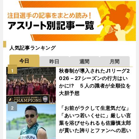
人気記事ランキング
今日
昨日
週間
月間
秋春制が導入されたJ1リーグ2
1
026－27シーズンの行方はい
かに!? ５人の識者が全順位を
大胆予想
「お前がラクして生意気だな」
2
「あいつ若いくせに」厳しい言
葉を浴びせられるも佐藤慎太郎
が貫いた誇りとファンへの思い