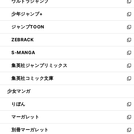
ウルトラジャンプ
く
で
ド
ィ
い
新
開
ウ
ン
ウ
し
少年ジャンプ+
く
で
ド
ィ
い
新
開
ウ
ン
ウ
し
ジャンプTOON
く
で
ド
ィ
い
新
開
ウ
ン
ウ
し
ZEBRACK
く
で
ド
ィ
い
新
開
ウ
ン
ウ
し
S-MANGA
く
で
ド
ィ
い
新
開
ウ
ン
ウ
し
集英社ジャンプリミックス
く
で
ド
ィ
い
新
開
ウ
ン
ウ
し
集英社コミック文庫
く
で
ド
ィ
い
新
開
ウ
ン
ウ
し
少女マンガ
く
で
ド
ィ
い
開
ウ
ン
ウ
りぼん
く
で
ド
ィ
新
開
ウ
ン
し
マーガレット
く
で
ド
い
新
開
ウ
ウ
し
別冊マーガレット
く
で
ィ
い
新