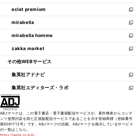
開
ウ
ン
ウ
し
eclat premium
く
で
ド
ィ
い
新
開
ウ
ン
ウ
し
mirabella
く
で
ド
ィ
い
新
開
ウ
ン
ウ
し
mirabella homme
く
で
ド
ィ
い
新
開
ウ
ン
ウ
し
zakka market
く
で
ド
ィ
い
新
開
ウ
ン
ウ
し
その他WEBサービス
く
で
ド
ィ
い
開
ウ
ン
ウ
集英社アドナビ
く
で
ド
ィ
新
開
ウ
ン
し
集英社エディターズ・ラボ
く
で
ド
い
新
開
ウ
ウ
し
く
で
ィ
い
開
ン
ウ
ABJマークは、この電子書店・電子書籍配信サービスが、著作権者からコンテ
く
ド
ィ
ンツ使用許諾を得た正規版配信サービスであることを示す登録商標（登録番号
ウ
ン
第6091713号）です。ABJマークの詳細、ABJマークを掲示しているサービス
で
ド
の一覧はこちら。
開
ウ
https://aebs.or.jp/