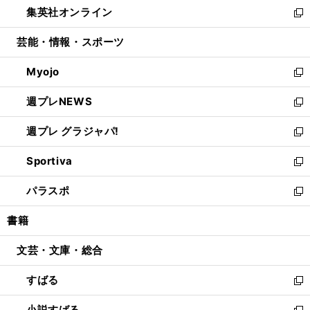
し
集英社オンライン
く
で
ド
ィ
い
新
開
ウ
ン
ウ
し
芸能・情報・スポーツ
く
で
ド
ィ
い
開
ウ
ン
ウ
Myojo
く
で
ド
ィ
新
開
ウ
ン
し
週プレNEWS
く
で
ド
い
新
開
ウ
ウ
し
週プレ グラジャパ!
く
で
ィ
い
新
開
ン
ウ
し
Sportiva
く
ド
ィ
い
新
ウ
ン
ウ
し
パラスポ
で
ド
ィ
い
新
開
ウ
ン
ウ
し
書籍
く
で
ド
ィ
い
開
ウ
ン
ウ
文芸・文庫・総合
く
で
ド
ィ
開
ウ
ン
すばる
く
で
ド
新
開
ウ
し
小説すばる
く