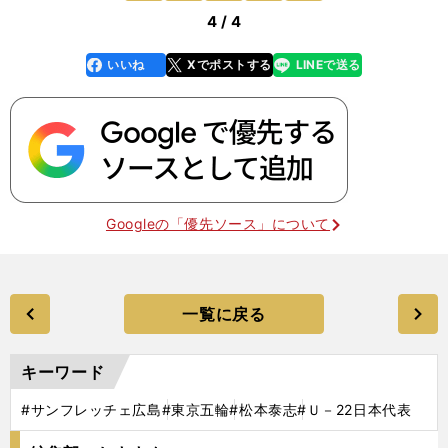
4 / 4
いいね
Xでポストする
LINEで送る
line
faceboo
x
k
Googleの「優先ソース」について
一覧に戻る
キーワード
#サンフレッチェ広島
#東京五輪
#松本泰志
#Ｕ－22日本代表