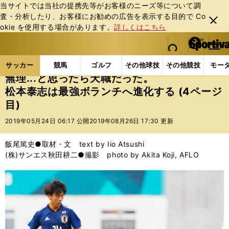
当サイトでは当社の提携先等がお客様のニーズ等について調
査・分析したり、お客様にお勧めの広告を表⽰する⽬的で Co
閉じ
okie を使⽤する場合があります。
詳しくはこちら
る
マイペ
web Sportiva (webスポルティーバ)
検索
メニュ
we
ー
サッカーの記事一覧
サッカー代表
日本代表
無理
b
ジ
サッカー
競馬
ゴルフ
その他球技
その他競技
モー
ス
無理...と思ったら天職だった。
ポ
松本泰志は最強ボランチへ進化する (4ページ
ル
目)
テ
ィ
2019年05月24日 06:17 公開
2019年08月26日 17:30 更新
ー
バ
飯尾篤史●取材・文 text by Iio Atsushi
(株)サンエス秋田耕二●撮影 photo by Akita Koji, AFLO