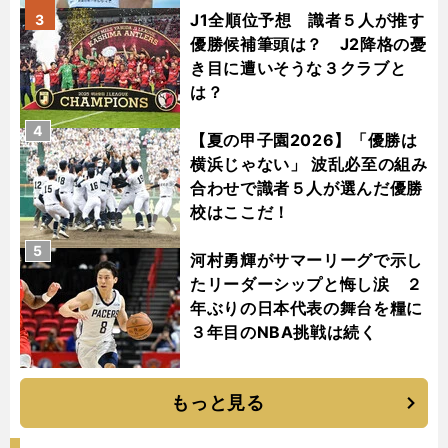
J1全順位予想 識者５人が推す
3
優勝候補筆頭は？ J2降格の憂
き目に遭いそうな３クラブと
は？
4
【夏の甲子園2026】「優勝は
横浜じゃない」 波乱必至の組み
合わせで識者５人が選んだ優勝
校はここだ！
5
河村勇輝がサマーリーグで示し
たリーダーシップと悔し涙 ２
年ぶりの日本代表の舞台を糧に
３年目のNBA挑戦は続く
もっと見る