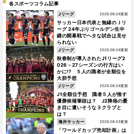
各スポーツコラム記事
Jリーグ
2026.08.06更新
サッカー日本代表と無縁のＪリ
ーグ 24年ぶりゴールデン生中
継の開幕戦でヘタな試合は見せ
られない
Jリーグ
2026.08.06更新
秋春制が導入されたJ1リーグ2
026－27シーズンの行方はい
かに!? ５人の識者が全順位を
大胆予想
Jリーグ
2026.08.06更新
J1全順位予想 識者５人が推す
優勝候補筆頭は？ J2降格の憂
き目に遭いそうな３クラブと
は？
海外サッカー
2026.08.05更新
「ワールドカップ売却計画」は