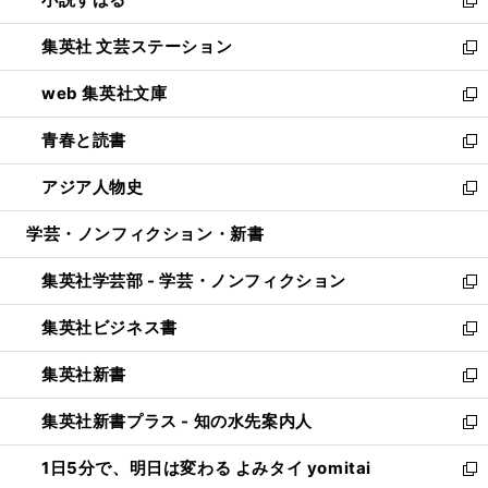
で
い
新
開
ウ
し
集英社 文芸ステーション
く
ィ
い
新
ン
ウ
し
web 集英社文庫
ド
ィ
い
新
ウ
ン
ウ
し
青春と読書
で
ド
ィ
い
新
開
ウ
ン
ウ
し
アジア人物史
く
で
ド
ィ
い
新
開
ウ
ン
ウ
し
学芸・ノンフィクション・新書
く
で
ド
ィ
い
開
ウ
ン
ウ
集英社学芸部 - 学芸・ノンフィクション
く
で
ド
ィ
新
開
ウ
ン
し
集英社ビジネス書
く
で
ド
い
新
開
ウ
ウ
し
集英社新書
く
で
ィ
い
新
開
ン
ウ
し
集英社新書プラス - 知の水先案内人
く
ド
ィ
い
新
ウ
ン
ウ
し
1日5分で、明日は変わる よみタイ yomitai
で
ド
ィ
い
新