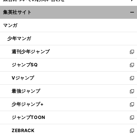
い
ウ
集英社サイト
ィ
開
ン
く/
マンガ
ド
閉
ウ
じ
少年マンガ
で
る
開
週刊少年ジャンプ
く
新
し
ジャンプSQ
い
新
ウ
し
Vジャンプ
ィ
い
新
ン
ウ
し
最強ジャンプ
ド
ィ
い
新
ウ
ン
ウ
し
少年ジャンプ+
で
ド
ィ
い
新
開
ウ
ン
ウ
し
ジャンプTOON
く
で
ド
ィ
い
新
開
ウ
ン
ウ
し
ZEBRACK
く
で
ド
ィ
い
新