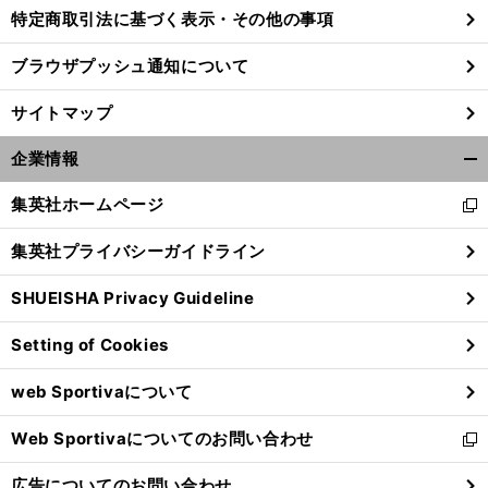
特定商取引法に基づく表示・その他の事項
ブラウザプッシュ通知について
サイトマップ
企業情報
開
く/
集英社ホームページ
新
閉
し
じ
集英社プライバシーガイドライン
い
る
ウ
SHUEISHA Privacy Guideline
ィ
ン
Setting of Cookies
ド
ウ
web Sportivaについて
で
開
Web Sportivaについてのお問い合わせ
く
新
し
広告についてのお問い合わせ