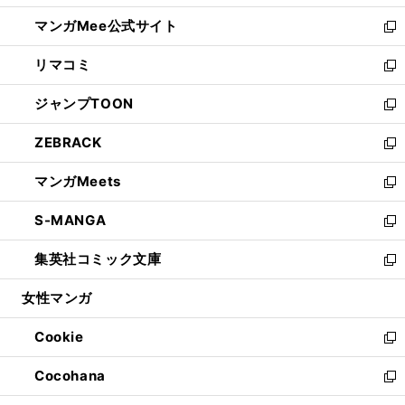
開
ン
ウ
し
マンガMee公式サイト
く
ド
ィ
い
新
ウ
ン
ウ
し
リマコミ
で
ド
ィ
い
新
開
ウ
ン
ウ
し
ジャンプTOON
く
で
ド
ィ
い
新
開
ウ
ン
ウ
し
ZEBRACK
く
で
ド
ィ
い
新
開
ウ
ン
ウ
し
マンガMeets
く
で
ド
ィ
い
新
開
ウ
ン
ウ
し
S-MANGA
く
で
ド
ィ
い
新
開
ウ
ン
ウ
し
集英社コミック文庫
く
で
ド
ィ
い
新
開
ウ
ン
ウ
し
女性マンガ
く
で
ド
ィ
い
開
ウ
ン
ウ
Cookie
く
で
ド
ィ
新
開
ウ
ン
し
Cocohana
く
で
ド
い
新
開
ウ
ウ
し