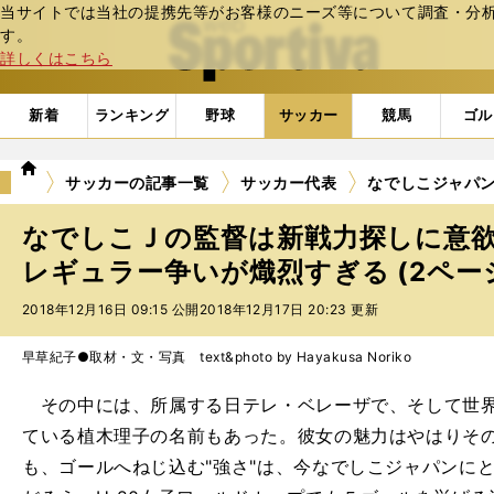
当サイトでは当社の提携先等がお客様のニーズ等について調査・分析し
web Sportiva (webスポルティーバ)
す。
詳しくはこちら
新着
ランキング
野球
サッカー
競馬
ゴル
we
サッカーの記事一覧
サッカー代表
なでしこジャパ
b
ス
なでしこＪの監督は新戦力探しに意
ポ
ル
レギュラー争いが熾烈すぎる (2ペー
テ
2018年12月16日 09:15 公開
2018年12月17日 20:23 更新
ィ
ー
バ
早草紀子●取材・文・写真 text&photo by Hayakusa Noriko
その中には、所属する日テレ・ベレーザで、そして世界
ている植木理子の名前もあった。彼女の魅力はやはりそ
も、ゴールへねじ込む"強さ"は、今なでしこジャパンに