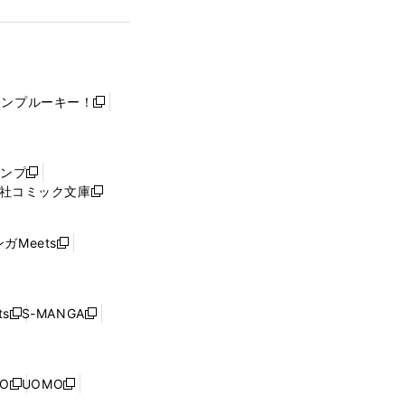
ャンプルーキー！
新
し
い
ウ
ャンプ
新
ィ
社コミック文庫
し
新
ン
い
し
ド
ウ
い
ウ
ガMeets
新
ィ
ウ
で
し
ン
ィ
開
い
ド
ン
く
ウ
ウ
ド
s
S-MANGA
新
新
ィ
で
ウ
し
し
ン
開
で
い
い
ド
く
開
ウ
ウ
ウ
NO
UOMO
く
新
新
ィ
ィ
で