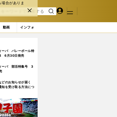
る場合がありま
マイペ
閉じ
検索
メニュ
ー
る
す
ジ
る
動画
インフォ
烈すぎる
2ページ目
ィーバ バレーボール特
.4 6月30日発売
ィーバ 部活特集号 3
売
などのお知らせが届く
通知を受け取る方法につ