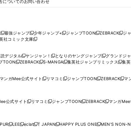
告についてのお問い合わせ
プ
最強ジャンプ
少年ジャンプ+
ジャンプTOON
ZEBRACK
ジ
新
新
新
新
新
英社コミック文庫
し
新
し
し
し
し
い
い
し
い
い
い
ウ
ウ
い
ウ
ウ
ウ
購読デジタル
ヤンジャン！
となりのヤングジャンプ
グランドジ
新
新
新
ィ
ィ
ウ
ィ
ィ
ィ
プTOON
ZEBRACK
S-MANGA
集英社ジャンプリミックス
集英
新
し
新
し
新
し
新
ン
ン
ィ
ン
ン
ン
し
い
し
い
し
い
し
ド
ド
ン
ド
ド
ド
い
ウ
い
ウ
い
ウ
い
ウ
ウ
ド
ウ
ウ
ウ
マンガMee公式サイト
リマコミ
ジャンプTOON
ZEBRACK
マン
新
新
新
新
ウ
ィ
ウ
ィ
ウ
ィ
ウ
で
で
ウ
で
で
で
し
し
し
し
し
ィ
ン
ィ
ン
ィ
ン
ィ
開
開
で
開
開
開
い
い
い
い
い
ン
ド
ン
ド
ン
ド
ン
く
く
開
く
く
く
ウ
ウ
ウ
ウ
ウ
ド
ウ
ド
ウ
ド
ウ
ド
ee公式サイト
リマコミ
ジャンプTOON
ZEBRACK
マンガMeet
く
新
新
新
新
ィ
ィ
ィ
ィ
ィ
ウ
で
ウ
で
ウ
で
ウ
し
し
し
し
ン
ン
ン
ン
ン
で
開
で
開
で
開
で
い
い
い
い
ド
ド
ド
ド
ド
開
く
開
く
開
く
開
ウ
ウ
ウ
ウ
ウ
ウ
ウ
ウ
ウ
PUR
LEE
eclat
T JAPAN
HAPPY PLUS ONE
MEN'S NON-
く
く
く
く
新
新
新
新
新
ィ
ィ
ィ
ィ
で
で
で
で
で