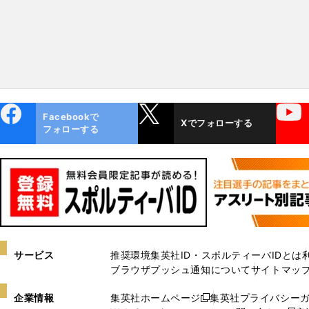
ebo
X
YouTube
Facebookで
Xでフォローする
ok
フォローする
サービス
推奨環境
集英社ID・スポルティーバIDとは
ブラウザプッシュ通知について
サイトマッ
企業情報
集英社ホームページ
集英社プライバシー
新