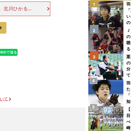
羽
1
。北川ひかる
「
ら高倉監督のも
い
ワールドカップを
の
次
Ｊ
2
の
聴
る
LINEで送る
い
栗
3
の
分
て
4
球
羽
た
「
ついて
知
5
【
目
べ
崎