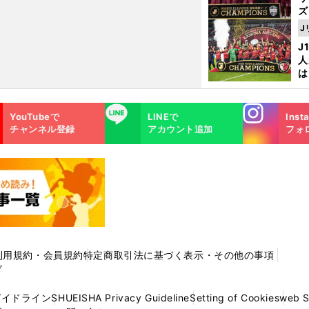
ズ
J
を
J
人
は
に
と
Instagra
LINE
YouTubeで
LINEで
Inst
m
チャンネル登録
アカウント追加
フォ
利用規約・会員規約
特定商取引法に基づく表示・その他の事項
プ
ガイドライン
SHUEISHA Privacy Guideline
Setting of Cookies
web 