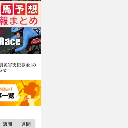
週間
月間