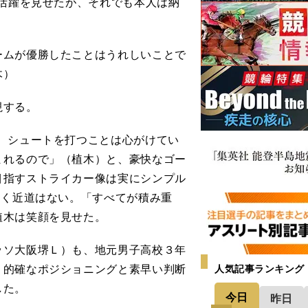
る活躍を見せたが、それでも本人は納
ームが優勝したことはうれしいことで
木）
視する。
、シュートを打つことは心がけてい
まれるので」（植木）と、豪快なゴー
目指すストライカー像は実にシンプル
つく近道はない。「すべてが積み重
植木は笑顔を見せた。
ソ大阪堺Ｌ）も、地元男子高校３年
、的確なポジショニングと素早い判断
人気記事ランキング
した。
今日
昨日