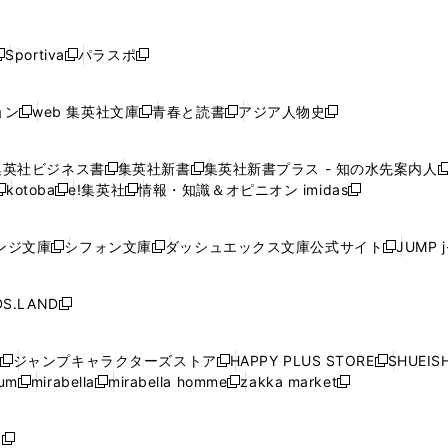
し
し
し
し
し
ン
ン
ン
ン
開
開
開
開
開
い
い
い
い
い
ド
ド
ド
ド
く
く
く
く
く
ウ
ウ
ウ
ウ
ウ
ウ
ウ
ウ
ウ
Sportiva
パラスポ
新
新
ィ
ィ
ィ
ィ
ィ
で
で
で
で
し
し
し
ン
ン
ン
ン
ン
開
開
開
開
い
い
い
ド
ド
ド
ド
ド
ョン
web 集英社文庫
青春と読書
アジア人物史
く
く
く
く
新
新
新
新
ウ
ウ
ウ
ウ
ウ
ウ
ウ
ウ
し
し
し
し
ィ
ィ
ィ
で
で
で
で
で
い
い
い
い
ン
ン
ン
集英社ビジネス書
集英社新書
集英社新書プラス - 知の水先案内人
開
開
開
開
開
新
新
新
ウ
ウ
ウ
ウ
ド
ド
ド
kotoba
e!集英社
情報・知識＆オピニオン imidas
く
く
く
く
く
新
し
新
し
新
ィ
ィ
ィ
ィ
ウ
ウ
ウ
し
し
い
し
い
し
ン
ン
ン
ン
で
で
で
い
い
ウ
い
ウ
い
ド
ド
ド
ド
ンジ文庫
シフォン文庫
ダッシュエックス文庫公式サイト
JUMP 
開
開
開
新
新
新
ウ
ウ
ィ
ウ
ィ
ウ
ウ
ウ
ウ
ウ
く
く
く
し
し
し
ィ
ィ
ン
ィ
ン
ィ
で
で
で
で
い
い
い
ン
ン
ド
ン
ド
ン
S.LAND
開
開
開
開
新
ウ
ウ
ウ
ド
ド
ウ
ド
ウ
ド
く
く
く
く
し
ィ
ィ
ィ
ウ
ウ
で
ウ
で
ウ
い
ン
ン
ン
ジャンプキャラクターズストア
HAPPY PLUS STORE
SHUEIS
で
で
開
で
開
で
新
新
新
ウ
ド
ド
ド
ium
mirabella
mirabella homme
zakka market
開
開
く
開
く
開
し
新
新
新
し
新
し
ィ
ウ
ウ
ウ
く
く
く
く
い
し
し
い
し
し
い
ン
で
で
で
ウ
い
い
ウ
い
い
ウ
ド
ボ
開
開
開
新