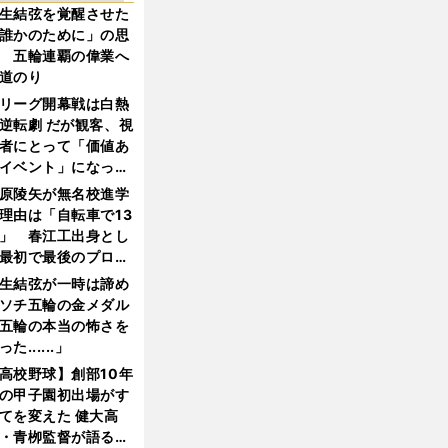
生結弦を覚醒させた
誰かのために」の思
 五輪連覇の偉業へ
道のり
リーグ開幕戦は白熱
逆転劇 だが観客、視
者にとって「価値あ
イベント」になって
たか
原陵矢が無名校進学
理由は「自転車で13
」 春江工出身とし
最初で最後のプロ野
選手となった
生結弦が一時は諦め
ソチ五輪の金メダル
五輪の本当の怖さを
った......」
高校野球】創部10年
の甲子園初出場がす
てを変えた 健大高
・青栁監督が語る