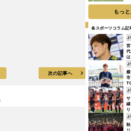
「
て
もっと
各スポーツコラム記
J
宮
代
は
が
J
日
横
次の記事へ
た
市
T
K
J
級
サ
ャ
督
縁
り
開
J
見
秋
リ