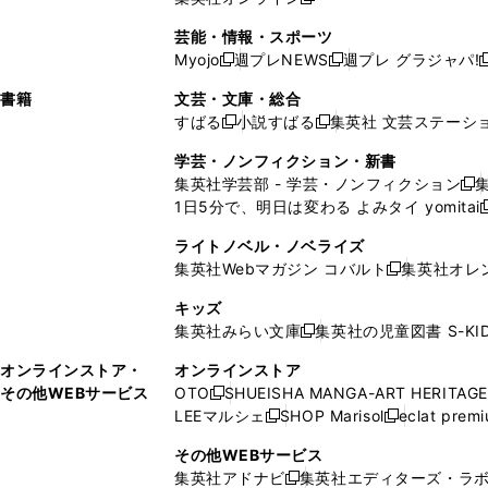
し
新
し
し
し
ン
ィ
ン
ン
開
で
開
で
い
し
い
い
い
ド
ン
ド
ド
芸能・情報・スポーツ
く
開
く
開
ウ
い
ウ
ウ
ウ
ウ
ド
ウ
ウ
Myojo
週プレNEWS
週プレ グラジャパ!
く
く
新
新
新
ィ
ウ
ィ
ィ
ィ
で
ウ
で
で
し
し
ン
ィ
ン
ン
ン
書籍
文芸・文庫・総合
開
で
開
開
い
い
ド
ン
ド
ド
ド
すばる
小説すばる
集英社 文芸ステーシ
く
開
く
く
新
新
ウ
ウ
ウ
ド
ウ
ウ
ウ
く
し
し
ィ
ィ
学芸・ノンフィクション・新書
で
ウ
で
で
で
い
い
ン
ン
集英社学芸部 - 学芸・ノンフィクション
開
で
開
開
開
新
ウ
ウ
ド
ド
1日5分で、明日は変わる よみタイ yomitai
く
開
く
く
く
し
新
ィ
ィ
ウ
ウ
く
い
ン
ン
ライトノベル・ノベライズ
で
で
ウ
ド
ド
集英社Webマガジン コバルト
集英社オレ
開
開
新
ィ
ウ
ウ
く
く
し
ン
キッズ
で
で
い
ド
集英社みらい文庫
集英社の児童図書 S-KID
開
開
新
ウ
ウ
く
く
し
ィ
オンラインストア・
オンラインストア
で
い
ン
その他WEBサービス
OTO
SHUEISHA MANGA-ART HERITAGE
開
新
ウ
ド
LEEマルシェ
SHOP Marisol
eclat prem
く
し
新
新
ィ
ウ
い
し
し
ン
その他WEBサービス
で
ウ
い
い
ド
集英社アドナビ
集英社エディターズ・ラ
開
新