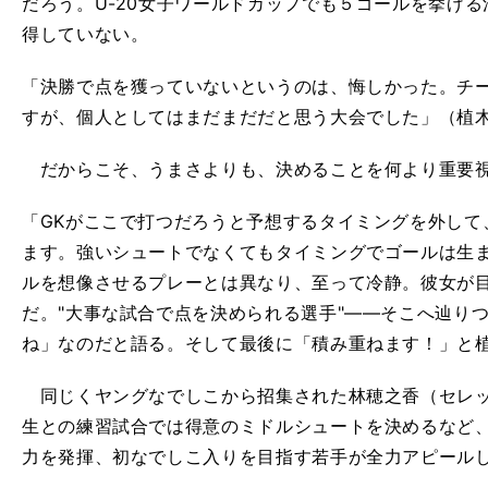
だろう。U-20女子ワールドカップでも５ゴールを挙げ
得していない。
「決勝で点を獲っていないというのは、悔しかった。チ
すが、個人としてはまだまだだと思う大会でした」（植
だからこそ、うまさよりも、決めることを何より重要
「GKがここで打つだろうと予想するタイミングを外して
ます。強いシュートでなくてもタイミングでゴールは生
ルを想像させるプレーとは異なり、至って冷静。彼女が
だ。"大事な試合で点を決められる選手"――そこへ辿り
ね」なのだと語る。そして最後に「積み重ねます！」と
同じくヤングなでしこから招集された林穂之香（セレッ
生との練習試合では得意のミドルシュートを決めるなど
力を発揮、初なでしこ入りを目指す若手が全力アピール