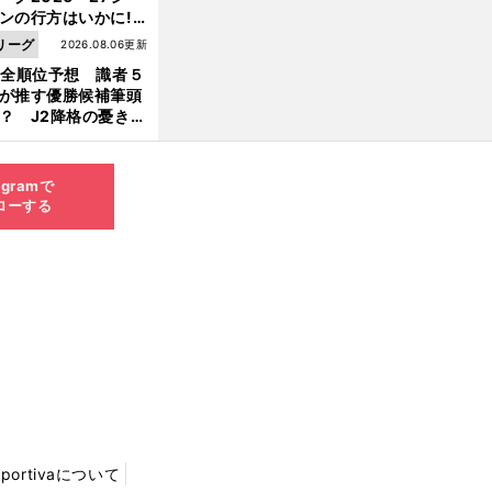
ンの行方はいかに!?
５人の識者が全順位
リーグ
2026.08.06更新
大胆予想
1全順位予想 識者５
が推す優勝候補筆頭
？ J2降格の憂き目
遭いそうな３クラブ
は？
agramで
ローする
Sportivaについて