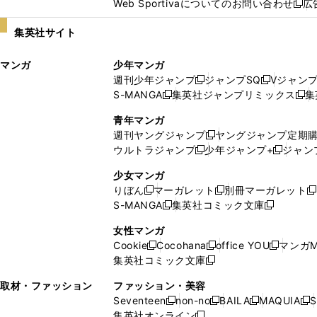
Web Sportivaについてのお問い合わせ
広
し
新
い
し
集英社サイト
ウ
い
ィ
ウ
マンガ
少年マンガ
ン
ィ
週刊少年ジャンプ
ジャンプSQ
Vジャン
ド
ン
新
新
S-MANGA
集英社ジャンプリミックス
集
ウ
ド
新
し
し
新
で
ウ
し
い
い
し
青年マンガ
開
で
い
ウ
ウ
い
週刊ヤングジャンプ
ヤングジャンプ定期
新
く
開
ウ
ィ
ィ
ウ
ウルトラジャンプ
少年ジャンプ+
ジャン
新
し
新
く
ィ
ン
ン
ィ
し
い
し
ン
ド
ド
ン
少女マンガ
い
ウ
い
ド
ウ
ウ
ド
りぼん
マーガレット
別冊マーガレット
新
新
新
ウ
ィ
ウ
ウ
で
で
ウ
S-MANGA
集英社コミック文庫
し
新
し
新
ィ
ン
ィ
で
開
開
で
い
し
い
し
ン
ド
ン
女性マンガ
開
く
く
開
ウ
い
ウ
い
ド
ウ
ド
Cookie
Cocohana
office YOU
マンガM
く
く
新
新
新
ィ
ウ
ィ
ウ
ウ
で
ウ
集英社コミック文庫
し
新
し
し
ン
ィ
ン
ィ
で
開
で
い
し
い
い
ド
ン
ド
ン
取材・ファッション
ファッション・美容
開
く
開
ウ
い
ウ
ウ
ウ
ド
ウ
ド
Seventeen
non-no
BAILA
MAQUIA
S
く
く
新
新
新
新
ィ
ウ
ィ
ィ
で
ウ
で
ウ
集英社オンライン