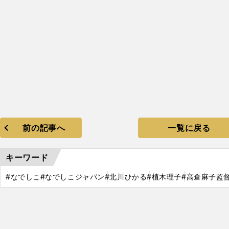
前の記事へ
一覧に戻る
キーワード
#なでしこ
#なでしこジャパン
#北川ひかる
#植木理子
#高倉麻子監