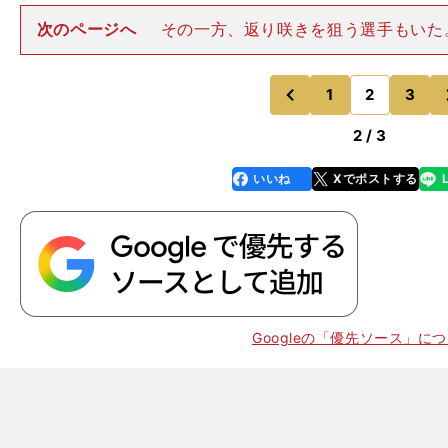
次のページへ
その一方、返り咲きを狙う選手もいた
（アルビレックス新潟Ｌ）もそのひとり。ユース年代か
とで代表経験を積んできた。2016年のFIFA U-20女子
戦った後、北川
1
2
3
のページへ
のページへ
前
2 / 3
いいね
Xでポストする
line
faceboo
x
k
Googleの「優先ソース」に