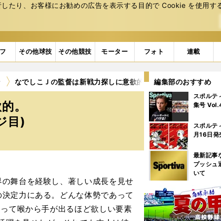
たり、お客様にお勧めの広告を表⽰する⽬的で Cookie を使⽤す
フ
その他球技
その他競技
モーター
フォト
連載
ン
なでしこＪの監督は新戦力探しに意欲的。レギュラー争いが熾
編集部のおすすめ
スポルテ
欲的。
集号 Vol
ジ目)
スポルテ
月16日発
最新記事
プッシュ
いて
の舞台を経験し、著しい成長を見せ
の決定力にある。どんな体勢であって
とって喉から手が出るほど欲しい要素