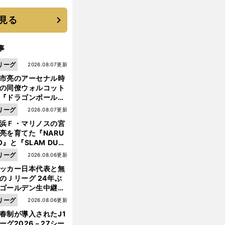
機動破壊」はこうし
生まれた
見る
事
リーグ
2026.08.07更新
市亮のアーセナル時
の同僚ウォルコット
『ドラゴンボール』
大好き ポドルスキは
リーグ
2026.08.07更新
向小次郎に憧れてい
浜Ｆ・マリノスの宮
亮を育てた『NARU
O』と『SLAM DUN
』 中京大中京の同
前
リーグ
2026.08.06更新
へ
生・木原龍一は"ジ
ッカー日本代表と無
ンプ係"だった
のＪリーグ 24年ぶ
ゴールデン生中継の
幕戦でヘタな試合は
リーグ
2026.08.06更新
せられない
春制が導入されたJ1
ーグ2026－27シー