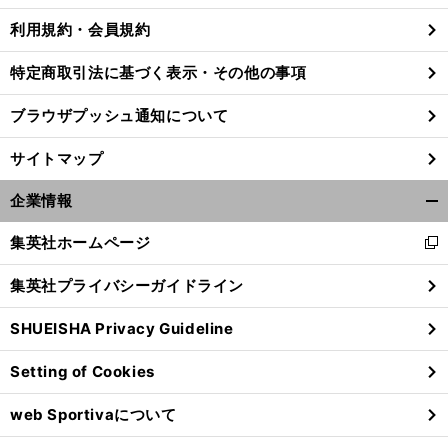
利用規約・会員規約
特定商取引法に基づく表示・その他の事項
ブラウザプッシュ通知について
サイトマップ
企業情報
開
く/
集英社ホームページ
新
閉
し
じ
集英社プライバシーガイドライン
い
る
ウ
、
な
」
前
SHUEISHA Privacy Guideline
ィ
へ
ン
Setting of Cookies
ド
ウ
web Sportivaについて
で
開