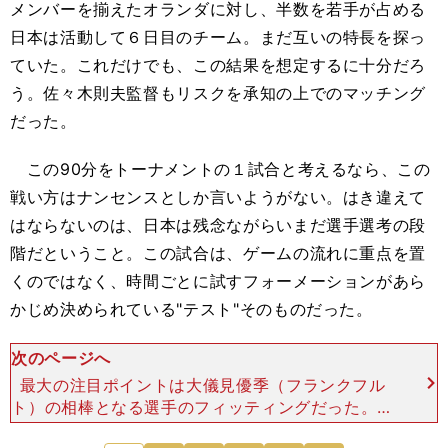
メンバーを揃えたオランダに対し、半数を若手が占める
日本は活動して６日目のチーム。まだ互いの特長を探っ
ていた。これだけでも、この結果を想定するに十分だろ
う。佐々木則夫監督もリスクを承知の上でのマッチング
だった。
この90分をトーナメントの１試合と考えるなら、この
戦い方はナンセンスとしか言いようがない。はき違えて
はならないのは、日本は残念ながらいまだ選手選考の段
階だということ。この試合は、ゲームの流れに重点を置
くのではなく、時間ごとに試すフォーメーションがあら
かじめ決められている"テスト"そのものだった。
次のページへ
最大の注目ポイントは大儀見優季（フランクフル
ト）の相棒となる選手のフィッティングだった。前
半の序盤は、オランダで初めて組んだ有町紗央里