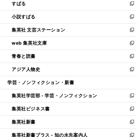
すばる
く
で
ド
新
開
ウ
し
小説すばる
く
で
い
新
開
ウ
し
集英社 文芸ステーション
く
ィ
い
新
ン
ウ
し
web 集英社文庫
ド
ィ
い
新
ウ
ン
ウ
し
青春と読書
で
ド
ィ
い
新
開
ウ
ン
ウ
し
アジア人物史
く
で
ド
ィ
い
新
開
ウ
ン
ウ
し
学芸・ノンフィクション・新書
く
で
ド
ィ
い
開
ウ
ン
ウ
集英社学芸部 - 学芸・ノンフィクション
く
で
ド
ィ
新
開
ウ
ン
し
集英社ビジネス書
く
で
ド
い
新
開
ウ
ウ
し
集英社新書
く
で
ィ
い
新
開
ン
ウ
し
集英社新書プラス - 知の水先案内人
く
ド
ィ
い
新