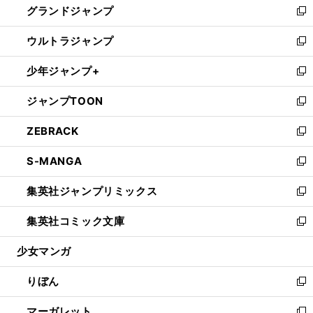
グランドジャンプ
で
ド
ィ
い
新
開
ウ
ン
ウ
し
ウルトラジャンプ
く
で
ド
ィ
い
新
開
ウ
ン
ウ
し
少年ジャンプ+
く
で
ド
ィ
い
新
開
ウ
ン
ウ
し
ジャンプTOON
く
で
ド
ィ
い
新
開
ウ
ン
ウ
し
ZEBRACK
く
で
ド
ィ
い
新
開
ウ
ン
ウ
し
S-MANGA
く
で
ド
ィ
い
新
開
ウ
ン
ウ
し
集英社ジャンプリミックス
く
で
ド
ィ
い
新
開
ウ
ン
ウ
し
集英社コミック文庫
く
で
ド
ィ
い
新
開
ウ
ン
ウ
し
少女マンガ
く
で
ド
ィ
い
開
ウ
ン
ウ
りぼん
く
で
ド
ィ
新
開
ウ
ン
し
マーガレット
く
で
ド