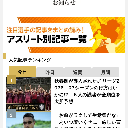
人気記事ランキング
今日
昨日
週間
月間
秋春制が導入されたJ1リーグ2
1
026－27シーズンの行方はい
かに!? ５人の識者が全順位を
大胆予想
「お前がラクして生意気だな」
2
「あいつ若いくせに」厳しい言