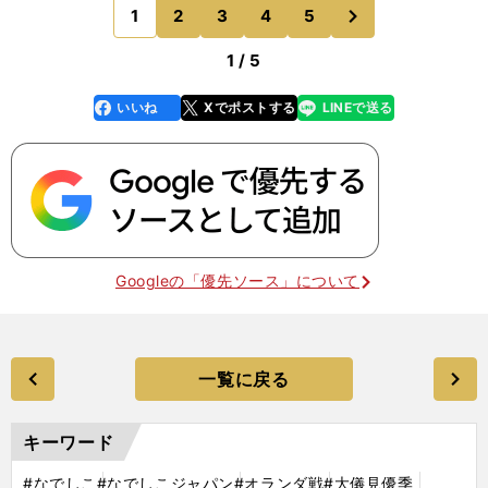
（ベガルタ仙台）とのタッグ。ぎこちなさは拭えな
次
1
2
3
4
5
のページへ
いが、有町が大儀見の
1 / 5
いいね
Xでポストする
LINEで送る
line
faceboo
x
k
Googleの「優先ソース」について
一覧に戻る
キーワード
#なでしこ
#なでしこジャパン
#オランダ戦
#大儀見優季