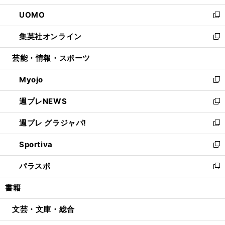
開
ウ
ン
ウ
し
UOMO
く
で
ド
ィ
い
新
開
ウ
ン
ウ
し
集英社オンライン
く
で
ド
ィ
い
新
開
ウ
ン
ウ
し
芸能・情報・スポーツ
く
で
ド
ィ
い
開
ウ
ン
ウ
Myojo
く
で
ド
ィ
新
開
ウ
ン
し
週プレNEWS
く
で
ド
い
新
開
ウ
ウ
し
週プレ グラジャパ!
く
で
ィ
い
新
開
ン
ウ
し
Sportiva
く
ド
ィ
い
新
ウ
ン
ウ
し
パラスポ
で
ド
ィ
い
新
開
ウ
ン
ウ
し
書籍
く
で
ド
ィ
い
開
ウ
ン
ウ
文芸・文庫・総合
く
で
ド
ィ
開
ウ
ン