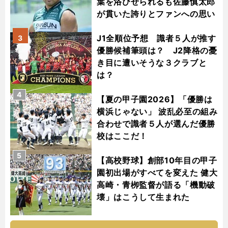
葉を浴びせられるも佐藤慎太郎
が貫いた誇りとファンへの思い
J1全順位予想 識者５人が推す
3
優勝候補筆頭は？ J2降格の憂
き目に遭いそうな３クラブと
は？
4
【夏の甲子園2026】「優勝は
横浜じゃない」 波乱必至の組み
合わせで識者５人が選んだ優勝
校はここだ！
5
【高校野球】創部10年目の甲子
園初出場がすべてを変えた 健大
高崎・青栁監督が語る「機動破
壊」はこうして生まれた