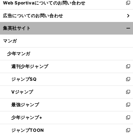
Web Sportivaについてのお問い合わせ
く
新
し
広告についてのお問い合わせ
い
ウ
集英社サイト
ィ
開
ン
く/
マンガ
ド
閉
ウ
じ
少年マンガ
で
る
開
週刊少年ジャンプ
く
新
し
ジャンプSQ
い
新
ウ
し
Vジャンプ
ィ
い
新
ン
ウ
し
最強ジャンプ
ド
ィ
い
新
ウ
ン
ウ
し
少年ジャンプ+
で
ド
ィ
い
新
開
ウ
ン
ウ
し
ジャンプTOON
く
で
ド
ィ
い
新