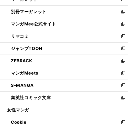
い
新
開
ウ
ウ
し
別冊マーガレット
く
で
ィ
い
新
開
ン
ウ
し
マンガMee公式サイト
く
ド
ィ
い
新
ウ
ン
ウ
し
リマコミ
で
ド
ィ
い
新
開
ウ
ン
ウ
し
ジャンプTOON
く
で
ド
ィ
い
新
開
ウ
ン
ウ
し
ZEBRACK
く
で
ド
ィ
い
新
開
ウ
ン
ウ
し
マンガMeets
く
で
ド
ィ
い
新
開
ウ
ン
ウ
し
S-MANGA
く
で
ド
ィ
い
新
開
ウ
ン
ウ
し
集英社コミック文庫
く
で
ド
ィ
い
新
開
ウ
ン
ウ
し
女性マンガ
く
で
ド
ィ
い
開
ウ
ン
ウ
Cookie
く
で
ド
ィ
新