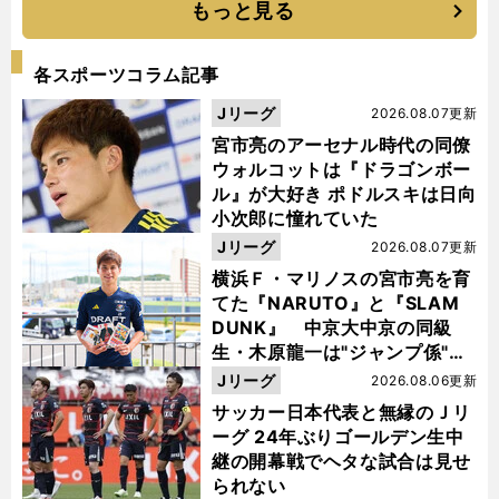
もっと見る
各スポーツコラム記事
Jリーグ
2026.08.07更新
宮市亮のアーセナル時代の同僚
ウォルコットは『ドラゴンボー
ル』が大好き ポドルスキは日向
小次郎に憧れていた
Jリーグ
2026.08.07更新
横浜Ｆ・マリノスの宮市亮を育
てた『NARUTO』と『SLAM
DUNK』 中京大中京の同級
生・木原龍一は"ジャンプ係"だ
った
Jリーグ
2026.08.06更新
サッカー日本代表と無縁のＪリ
ーグ 24年ぶりゴールデン生中
継の開幕戦でヘタな試合は見せ
られない