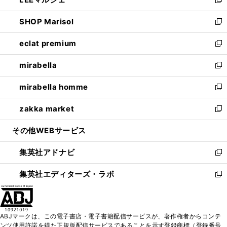
ド
ィ
い
新
開
ウ
ン
ウ
し
SHOP Marisol
く
で
ド
ィ
い
新
開
ウ
ン
ウ
し
eclat premium
く
で
ド
ィ
い
新
開
ウ
ン
ウ
し
mirabella
く
で
ド
ィ
い
新
開
ウ
ン
ウ
し
mirabella homme
く
で
ド
ィ
い
新
開
ウ
ン
ウ
し
zakka market
く
で
ド
ィ
い
新
開
ウ
ン
ウ
し
その他WEBサービス
く
で
ド
ィ
い
開
ウ
ン
ウ
集英社アドナビ
く
で
ド
ィ
新
開
ウ
ン
し
集英社エディターズ・ラボ
く
で
ド
い
新
開
ウ
ウ
し
く
で
ィ
い
開
ン
ウ
ABJマークは、この電子書店・電子書籍配信サービスが、著作権者からコンテ
く
ド
ィ
ンツ使用許諾を得た正規版配信サービスであることを示す登録商標（登録番号