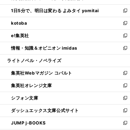
ウ
ン
ウ
し
1日5分で、明日は変わる よみタイ yomitai
で
ド
ィ
い
新
開
ウ
ン
ウ
し
kotoba
く
で
ド
ィ
い
新
開
ウ
ン
ウ
し
e!集英社
く
で
ド
ィ
い
新
開
ウ
ン
ウ
し
情報・知識＆オピニオン imidas
く
で
ド
ィ
い
新
開
ウ
ン
ウ
し
ライトノベル・ノベライズ
く
で
ド
ィ
い
開
ウ
ン
ウ
集英社Webマガジン コバルト
く
で
ド
ィ
新
開
ウ
ン
し
集英社オレンジ文庫
く
で
ド
い
新
開
ウ
ウ
し
シフォン文庫
く
で
ィ
い
新
開
ン
ウ
し
ダッシュエックス文庫公式サイト
く
ド
ィ
い
新
ウ
ン
ウ
し
JUMP j-BOOKS
で
ド
ィ
い
新
開
ウ
ン
ウ