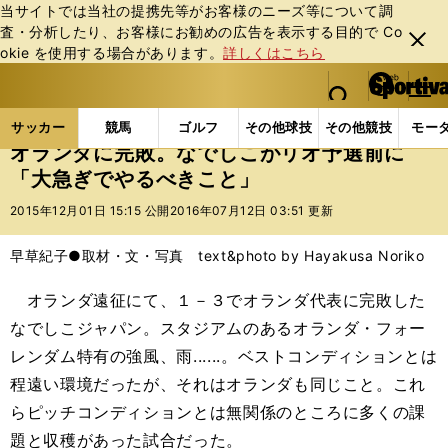
当サイトでは当社の提携先等がお客様のニーズ等について調
査・分析したり、お客様にお勧めの広告を表⽰する⽬的で Co
閉じ
okie を使⽤する場合があります。
詳しくはこちら
る
マイペ
web Sportiva (webスポルティーバ)
検索
メニュ
we
ー
サッカーの記事一覧
サッカー代表
なでしこジャパ
b
ジ
サッカー
競馬
ゴルフ
その他球技
その他競技
モー
ス
オランダに完敗。なでしこがリオ予選前に
ポ
「大急ぎでやるべきこと」
ル
テ
2015年12月01日 15:15 公開
2016年07月12日 03:51 更新
ィ
ー
早草紀子●取材・文・写真 text&photo by Hayakusa Noriko
バ
オランダ遠征にて、１－３でオランダ代表に完敗した
なでしこジャパン。スタジアムのあるオランダ・フォー
レンダム特有の強風、雨......。ベストコンディションとは
程遠い環境だったが、それはオランダも同じこと。これ
らピッチコンディションとは無関係のところに多くの課
題と収穫があった試合だった。