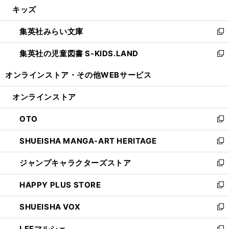
し
キッズ
く
で
ド
ィ
い
開
ウ
ン
ウ
集英社みらい文庫
く
で
ド
ィ
新
開
ウ
ン
し
集英社の児童図書 S-KIDS.LAND
く
で
ド
い
新
開
ウ
ウ
し
オンラインストア・
その他WEBサービス
く
で
ィ
い
開
ン
ウ
オンラインストア
く
ド
ィ
ウ
ン
OTO
で
ド
新
開
ウ
し
SHUEISHA MANGA-ART HERITAGE
く
で
い
新
開
ウ
し
ジャンプキャラクターズストア
く
ィ
い
新
ン
ウ
し
HAPPY PLUS STORE
ド
ィ
い
新
ウ
ン
ウ
し
SHUEISHA VOX
で
ド
ィ
い
新
開
ウ
ン
ウ
し
LEEマルシェ
く
で