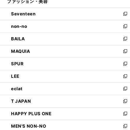
ファッション・美容
く
で
ド
ィ
開
ウ
ン
Seventeen
く
で
ド
新
開
ウ
し
non-no
く
で
い
新
開
ウ
し
BAILA
く
ィ
い
新
ン
ウ
し
MAQUIA
ド
ィ
い
新
ウ
ン
ウ
し
SPUR
で
ド
ィ
い
新
開
ウ
ン
ウ
し
LEE
く
で
ド
ィ
い
新
開
ウ
ン
ウ
し
eclat
く
で
ド
ィ
い
新
開
ウ
ン
ウ
し
T JAPAN
く
で
ド
ィ
い
新
開
ウ
ン
ウ
し
HAPPY PLUS ONE
く
で
ド
ィ
い
新
開
ウ
ン
ウ
し
MEN'S NON-NO
く
で
ド
ィ
い
新