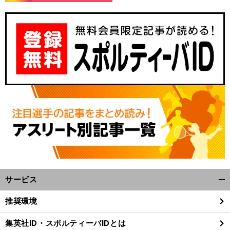
サービス
開
く/
推奨環境
閉
じ
集英社ID・スポルティーバIDとは
る