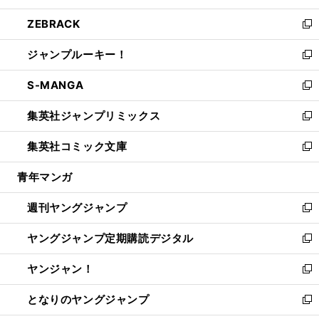
開
ウ
ン
ウ
し
ZEBRACK
く
で
ド
ィ
い
新
開
ウ
ン
ウ
し
ジャンプルーキー！
く
で
ド
ィ
い
新
開
ウ
ン
ウ
し
S-MANGA
く
で
ド
ィ
い
新
開
ウ
ン
ウ
し
集英社ジャンプリミックス
く
で
ド
ィ
い
新
開
ウ
ン
ウ
し
集英社コミック文庫
く
で
ド
ィ
い
新
開
ウ
ン
ウ
し
青年マンガ
く
で
ド
ィ
い
開
ウ
ン
ウ
週刊ヤングジャンプ
く
で
ド
ィ
新
開
ウ
ン
し
ヤングジャンプ定期購読デジタル
く
で
ド
い
新
開
ウ
ウ
し
ヤンジャン！
く
で
ィ
い
新
開
ン
ウ
し
となりのヤングジャンプ
く
ド
ィ
い
新
ウ
ン
ウ
し