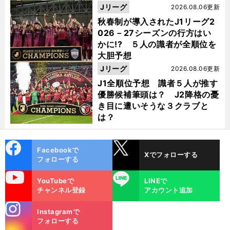
Jリーグ
2026.08.06更新
秋春制が導入されたJ1リーグ2
026－27シーズンの行方はい
かに!? ５人の識者が全順位を
大胆予想
Jリーグ
2026.08.06更新
J1全順位予想 識者５人が推す
優勝候補筆頭は？ J2降格の憂
き目に遭いそうな３クラブと
は？
cebo
X
Facebookで
Xでフォローする
ok
フォローする
uTube
LINE
YouTubeで
LINEで
チャンネル登録
アカウント追加
stagra
Instagramで
m
フォローする