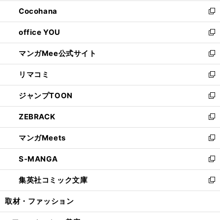
開
ウ
ン
し
Cocohana
く
で
ド
い
新
開
ウ
ウ
し
office YOU
く
で
ィ
い
新
開
ン
ウ
し
マンガMee公式サイト
く
ド
ィ
い
新
ウ
ン
ウ
し
リマコミ
で
ド
ィ
い
新
開
ウ
ン
ウ
し
ジャンプTOON
く
で
ド
ィ
い
新
開
ウ
ン
ウ
し
ZEBRACK
く
で
ド
ィ
い
新
開
ウ
ン
ウ
し
マンガMeets
く
で
ド
ィ
い
新
開
ウ
ン
ウ
し
S-MANGA
く
で
ド
ィ
い
新
開
ウ
ン
ウ
し
集英社コミック文庫
く
で
ド
ィ
い
新
開
ウ
ン
ウ
し
取材・ファッション
く
で
ド
ィ
い
開
ウ
ン
ウ