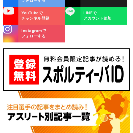
フォローする
uTube
LINE
YouTubeで
LINEで
チャンネル登録
アカウント追加
stagra
Instagramで
m
フォローする