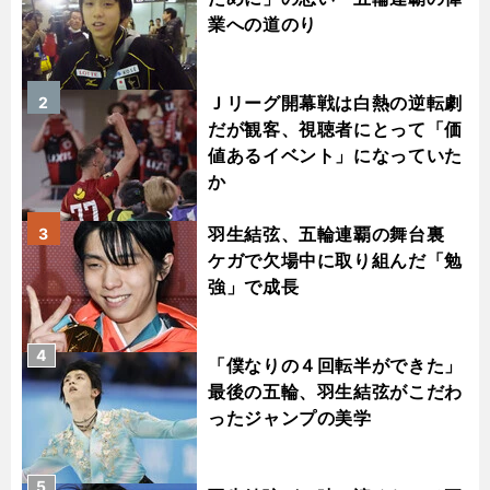
業への道のり
Ｊリーグ開幕戦は白熱の逆転劇
2
だが観客、視聴者にとって「価
値あるイベント」になっていた
か
羽生結弦、五輪連覇の舞台裏
3
ケガで欠場中に取り組んだ「勉
強」で成長
4
「僕なりの４回転半ができた」
最後の五輪、羽生結弦がこだわ
ったジャンプの美学
5