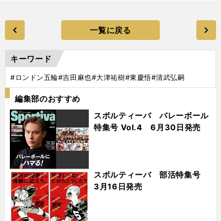
一覧に戻る
キーワード
#ロンドン五輪
#吉田麻也
#大津祐樹
#東慶悟
#清武弘嗣
編集部のおすすめ
スポルティーバ バレーボール
特集号 Vol.4 6月30日発売
スポルティーバ 部活特集号
3月16日発売