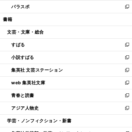
ウ
ン
ウ
し
パラスポ
で
ド
ィ
い
新
開
ウ
ン
ウ
し
書籍
く
で
ド
ィ
い
開
ウ
ン
ウ
文芸・文庫・総合
く
で
ド
ィ
開
ウ
ン
すばる
く
で
ド
新
開
ウ
し
小説すばる
く
で
い
新
開
ウ
し
集英社 文芸ステーション
く
ィ
い
新
ン
ウ
し
web 集英社文庫
ド
ィ
い
新
ウ
ン
ウ
し
青春と読書
で
ド
ィ
い
新
開
ウ
ン
ウ
し
アジア人物史
く
で
ド
ィ
い
新
開
ウ
ン
ウ
し
学芸・ノンフィクション・新書
く
で
ド
ィ
い
開
ウ
ン
ウ