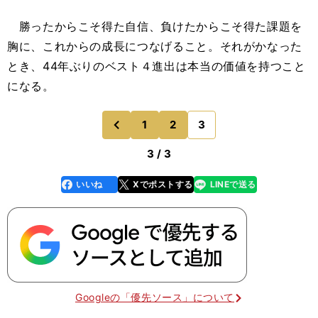
勝ったからこそ得た自信、負けたからこそ得た課題を
胸に、これからの成長につなげること。それがかなった
とき、44年ぶりのベスト４進出は本当の価値を持つこと
になる。
1
2
3
のページへ
前
3 / 3
いいね
Xでポストする
LINEで送る
line
faceboo
x
k
Googleの「優先ソース」について