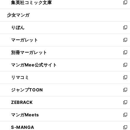
集英社コミック文庫
く
で
ド
ィ
い
新
開
ウ
ン
ウ
し
少女マンガ
く
で
ド
ィ
い
開
ウ
ン
ウ
りぼん
く
で
ド
ィ
新
開
ウ
ン
し
マーガレット
く
で
ド
い
新
開
ウ
ウ
し
別冊マーガレット
く
で
ィ
い
新
開
ン
ウ
し
マンガMee公式サイト
く
ド
ィ
い
新
ウ
ン
ウ
し
リマコミ
で
ド
ィ
い
新
開
ウ
ン
ウ
し
ジャンプTOON
く
で
ド
ィ
い
新
開
ウ
ン
ウ
し
ZEBRACK
く
で
ド
ィ
い
新
開
ウ
ン
ウ
し
マンガMeets
く
で
ド
ィ
い
新
開
ウ
ン
ウ
し
S-MANGA
く
で
ド
ィ
い
新