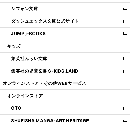
開
ウ
ウ
し
シフォン文庫
く
で
ィ
い
新
開
ン
ウ
し
ダッシュエックス文庫公式サイト
く
ド
ィ
い
新
ウ
ン
ウ
し
JUMP j-BOOKS
で
ド
ィ
い
新
開
ウ
ン
ウ
し
キッズ
く
で
ド
ィ
い
開
ウ
ン
ウ
集英社みらい文庫
く
で
ド
ィ
新
開
ウ
ン
し
集英社の児童図書 S-KIDS.LAND
く
で
ド
い
新
開
ウ
ウ
し
オンラインストア・
その他WEBサービス
く
で
ィ
い
開
ン
ウ
オンラインストア
く
ド
ィ
ウ
ン
OTO
で
ド
新
開
ウ
し
SHUEISHA MANGA-ART HERITAGE
く
で
い
新
開
ウ
し