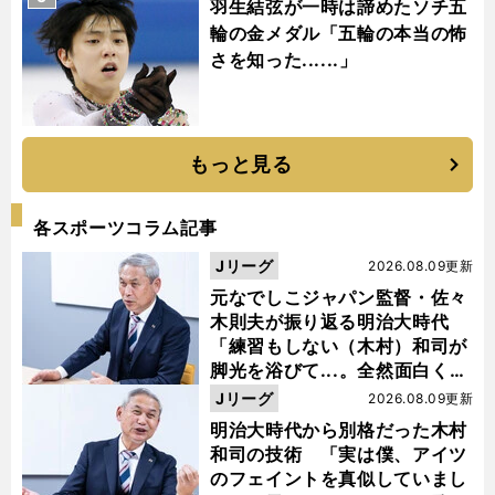
羽生結弦が一時は諦めたソチ五
輪の金メダル「五輪の本当の怖
さを知った......」
もっと見る
各スポーツコラム記事
Jリーグ
2026.08.09更新
元なでしこジャパン監督・佐々
木則夫が振り返る明治大時代
「練習もしない（木村）和司が
脚光を浴びて...。全然面白くな
い４年間でした」
Jリーグ
2026.08.09更新
明治大時代から別格だった木村
和司の技術 「実は僕、アイツ
のフェイントを真似していまし