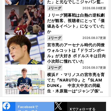
た」と元なでしこジャパン監
督・佐々木則夫
Jリーグ
2026.08.08更新
Ｊリーグ開幕戦は白熱の逆転劇
だが観客、視聴者にとって「価
値あるイベント」になっていた
か
Jリーグ
2026.08.07更新
宮市亮のアーセナル時代の同僚
ウォルコットは『ドラゴンボー
ル』が大好き ポドルスキは日向
小次郎に憧れていた
Jリーグ
2026.08.07更新
横浜Ｆ・マリノスの宮市亮を育
てた『NARUTO』と『SLAM
DUNK』 中京大中京の同級
生・木原龍一は"ジャンプ係"だ
った
cebo
X
Facebookで
Xでフォローする
ok