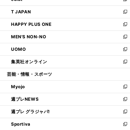
い
新
開
ウ
ン
ウ
し
T JAPAN
く
で
ド
ィ
い
新
開
ウ
ン
ウ
し
HAPPY PLUS ONE
く
で
ド
ィ
い
新
開
ウ
ン
ウ
し
MEN'S NON-NO
く
で
ド
ィ
い
新
開
ウ
ン
ウ
し
UOMO
く
で
ド
ィ
い
新
開
ウ
ン
ウ
し
集英社オンライン
く
で
ド
ィ
い
新
開
ウ
ン
ウ
し
芸能・情報・スポーツ
く
で
ド
ィ
い
開
ウ
ン
ウ
Myojo
く
で
ド
ィ
新
開
ウ
ン
し
週プレNEWS
く
で
ド
い
新
開
ウ
ウ
し
週プレ グラジャパ!
く
で
ィ
い
新
開
ン
ウ
し
Sportiva
く
ド
ィ
い
新