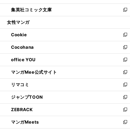
開
ウ
ン
ウ
し
集英社コミック文庫
く
で
ド
ィ
い
新
開
ウ
ン
ウ
し
女性マンガ
く
で
ド
ィ
い
開
ウ
ン
ウ
Cookie
く
で
ド
ィ
新
開
ウ
ン
し
Cocohana
く
で
ド
い
新
開
ウ
ウ
し
office YOU
く
で
ィ
い
新
開
ン
ウ
し
マンガMee公式サイト
く
ド
ィ
い
新
ウ
ン
ウ
し
リマコミ
で
ド
ィ
い
新
開
ウ
ン
ウ
し
ジャンプTOON
く
で
ド
ィ
い
新
開
ウ
ン
ウ
し
ZEBRACK
く
で
ド
ィ
い
新
開
ウ
ン
ウ
し
マンガMeets
く
で
ド
ィ
い
新
開
ウ
ン
ウ
し