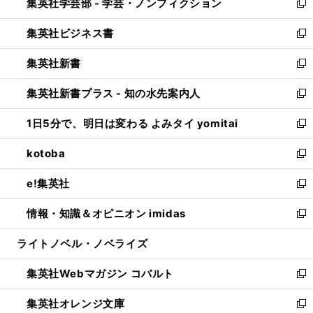
集英社学芸部 - 学芸・ノンフィクション
く
で
ド
ィ
新
開
ウ
ン
し
集英社ビジネス書
く
で
ド
い
新
開
ウ
ウ
し
集英社新書
く
で
ィ
い
新
開
ン
ウ
し
集英社新書プラス - 知の水先案内人
く
ド
ィ
い
新
ウ
ン
ウ
し
1日5分で、明日は変わる よみタイ yomitai
で
ド
ィ
い
新
開
ウ
ン
ウ
し
kotoba
く
で
ド
ィ
い
新
開
ウ
ン
ウ
し
e!集英社
く
で
ド
ィ
い
新
開
ウ
ン
ウ
し
情報・知識＆オピニオン imidas
く
で
ド
ィ
い
新
開
ウ
ン
ウ
し
ライトノベル・ノベライズ
く
で
ド
ィ
い
開
ウ
ン
ウ
集英社Webマガジン コバルト
く
で
ド
ィ
新
開
ウ
ン
し
集英社オレンジ文庫
く
で
ド
い
新