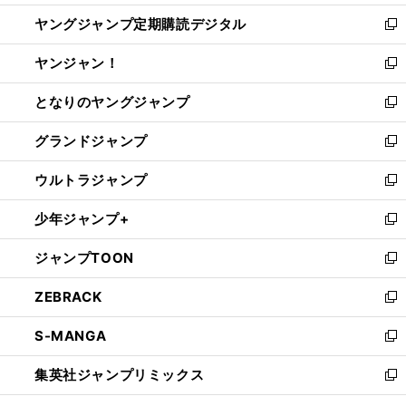
開
ウ
ン
し
ヤングジャンプ定期購読デジタル
く
で
ド
い
新
開
ウ
ウ
し
ヤンジャン！
く
で
ィ
い
新
開
ン
ウ
し
となりのヤングジャンプ
く
ド
ィ
い
新
ウ
ン
ウ
し
グランドジャンプ
で
ド
ィ
い
新
開
ウ
ン
ウ
し
ウルトラジャンプ
く
で
ド
ィ
い
新
開
ウ
ン
ウ
し
少年ジャンプ+
く
で
ド
ィ
い
新
開
ウ
ン
ウ
し
ジャンプTOON
く
で
ド
ィ
い
新
開
ウ
ン
ウ
し
ZEBRACK
く
で
ド
ィ
い
新
開
ウ
ン
ウ
し
S-MANGA
く
で
ド
ィ
い
新
開
ウ
ン
ウ
し
集英社ジャンプリミックス
く
で
ド
ィ
い
新
開
ウ
ン
ウ
し