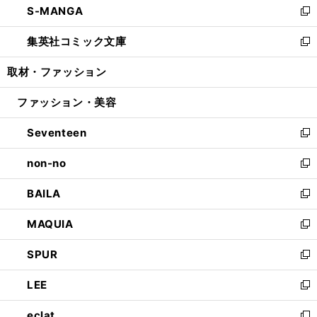
S-MANGA
く
で
ド
ィ
い
新
開
ウ
ン
ウ
し
集英社コミック文庫
く
で
ド
ィ
い
新
開
ウ
ン
ウ
し
取材・ファッション
く
で
ド
ィ
い
開
ウ
ン
ウ
ファッション・美容
く
で
ド
ィ
開
ウ
ン
Seventeen
く
で
ド
新
開
ウ
し
non-no
く
で
い
新
開
ウ
し
BAILA
く
ィ
い
新
ン
ウ
し
MAQUIA
ド
ィ
い
新
ウ
ン
ウ
し
SPUR
で
ド
ィ
い
新
開
ウ
ン
ウ
し
LEE
く
で
ド
ィ
い
新
開
ウ
ン
ウ
し
eclat
く
で
ド
ィ