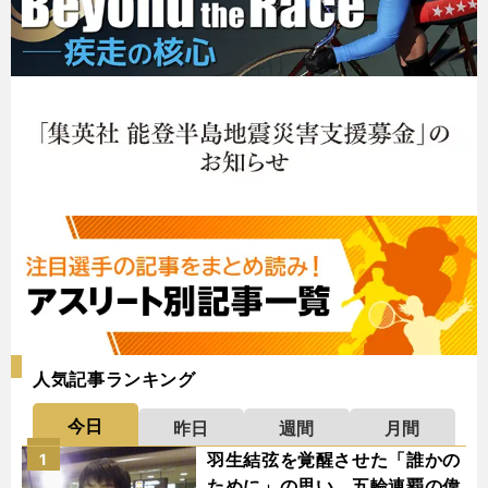
人気記事ランキング
今日
昨日
週間
月間
羽生結弦を覚醒させた「誰かの
1
ために」の思い 五輪連覇の偉