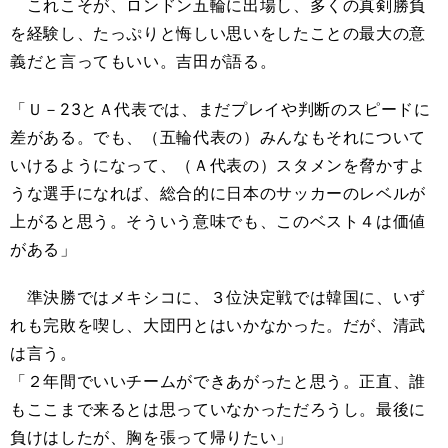
これこそが、ロンドン五輪に出場し、多くの真剣勝負
を経験し、たっぷりと悔しい思いをしたことの最大の意
義だと言ってもいい。吉田が語る。
「Ｕ－23とＡ代表では、まだプレイや判断のスピードに
差がある。でも、（五輪代表の）みんなもそれについて
いけるようになって、（Ａ代表の）スタメンを脅かすよ
うな選手になれば、総合的に日本のサッカーのレベルが
上がると思う。そういう意味でも、このベスト４は価値
がある」
準決勝ではメキシコに、３位決定戦では韓国に、いず
れも完敗を喫し、大団円とはいかなかった。だが、清武
は言う。
「２年間でいいチームができあがったと思う。正直、誰
もここまで来るとは思っていなかっただろうし。最後に
負けはしたが、胸を張って帰りたい」