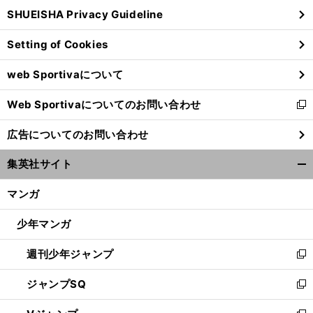
ウ
SHUEISHA Privacy Guideline
ィ
ン
Setting of Cookies
ド
ウ
web Sportivaについて
で
開
Web Sportivaについてのお問い合わせ
く
新
【
日
】
『
Ｗ
』
」
し
本代表
今野泰幸「
杯優勝
という意識を11人が持っている
広告についてのお問い合わせ
い
ウ
集英社サイト
ィ
開
ン
く/
マンガ
ド
閉
ウ
じ
少年マンガ
で
る
開
週刊少年ジャンプ
く
新
し
ジャンプSQ
い
新
ウ
し