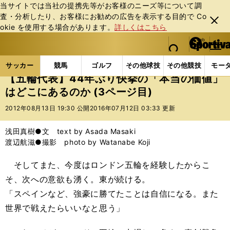
当サイトでは当社の提携先等がお客様のニーズ等について調
査・分析したり、お客様にお勧めの広告を表⽰する⽬的で Co
閉じ
okie を使⽤する場合があります。
詳しくはこちら
る
マイペ
web Sportiva (webスポルティーバ)
検索
メニュ
we
ー
サッカーの記事一覧
サッカー代表
日本代表
【
b
ジ
サッカー
競馬
ゴルフ
その他球技
その他競技
モー
ス
【五輪代表】44年ぶり快挙の「本当の価値」
ポ
はどこにあるのか (3ページ目)
ル
テ
2012年08月13日 19:30 公開
2016年07月12日 03:33 更新
ィ
ー
浅田真樹●文 text by Asada Masaki
バ
渡辺航滋●撮影 photo by Watanabe Koji
そしてまた、今度はロンドン五輪を経験したからこ
そ、次への意欲も湧く。東が続ける。
「スペインなど、強豪に勝てたことは自信になる。また
世界で戦えたらいいなと思う」