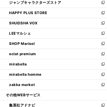
ジャンプキャラクターズストア
く
ィ
い
新
ン
ウ
し
HAPPY PLUS STORE
ド
ィ
い
新
ウ
ン
ウ
し
SHUEISHA VOX
で
ド
ィ
い
新
開
ウ
ン
ウ
し
LEEマルシェ
く
で
ド
ィ
い
新
開
ウ
ン
ウ
し
SHOP Marisol
く
で
ド
ィ
い
新
開
ウ
ン
ウ
し
eclat premium
く
で
ド
ィ
い
新
開
ウ
ン
ウ
し
mirabella
く
で
ド
ィ
い
新
開
ウ
ン
ウ
し
mirabella homme
く
で
ド
ィ
い
新
開
ウ
ン
ウ
し
zakka market
く
で
ド
ィ
い
新
開
ウ
ン
ウ
し
その他WEBサービス
く
で
ド
ィ
い
開
ウ
ン
ウ
集英社アドナビ
く
で
ド
ィ
新