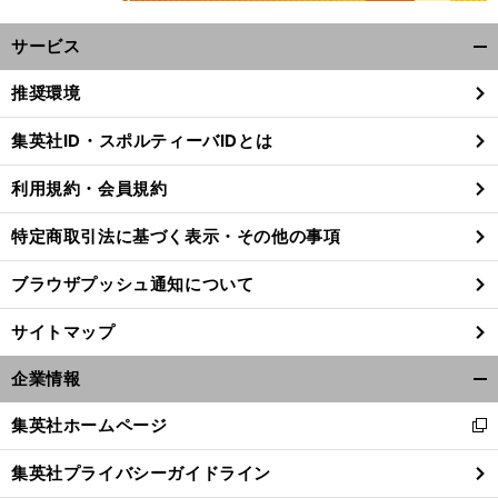
サービス
開
く/
推奨環境
閉
じ
集英社ID・スポルティーバIDとは
る
利用規約・会員規約
特定商取引法に基づく表示・その他の事項
ブラウザプッシュ通知について
サイトマップ
企業情報
開
く/
集英社ホームページ
新
閉
し
じ
集英社プライバシーガイドライン
い
る