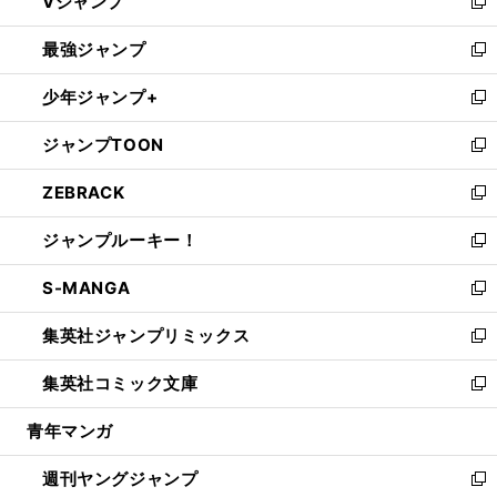
Vジャンプ
ィ
い
新
ン
ウ
し
最強ジャンプ
ド
ィ
い
新
ウ
ン
ウ
し
少年ジャンプ+
で
ド
ィ
い
新
開
ウ
ン
ウ
し
ジャンプTOON
く
で
ド
ィ
い
新
開
ウ
ン
ウ
し
ZEBRACK
く
で
ド
ィ
い
新
開
ウ
ン
ウ
し
ジャンプルーキー！
く
で
ド
ィ
い
新
開
ウ
ン
ウ
し
S-MANGA
く
で
ド
ィ
い
新
開
ウ
ン
ウ
し
集英社ジャンプリミックス
く
で
ド
ィ
い
新
開
ウ
ン
ウ
し
集英社コミック文庫
く
で
ド
ィ
い
新
開
ウ
ン
ウ
し
青年マンガ
く
で
ド
ィ
い
開
ウ
ン
ウ
週刊ヤングジャンプ
く
で
ド
ィ
新