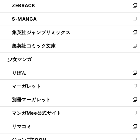
ZEBRACK
く
で
ド
ィ
い
新
開
ウ
ン
ウ
し
S-MANGA
く
で
ド
ィ
い
新
開
ウ
ン
ウ
し
集英社ジャンプリミックス
く
で
ド
ィ
い
新
開
ウ
ン
ウ
し
集英社コミック文庫
く
で
ド
ィ
い
新
開
ウ
ン
ウ
し
少女マンガ
く
で
ド
ィ
い
開
ウ
ン
ウ
りぼん
く
で
ド
ィ
新
開
ウ
ン
し
マーガレット
く
で
ド
い
新
開
ウ
ウ
し
別冊マーガレット
く
で
ィ
い
新
開
ン
ウ
し
マンガMee公式サイト
く
ド
ィ
い
新
ウ
ン
ウ
し
リマコミ
で
ド
ィ
い
新
開
ウ
ン
ウ
し
ジャンプTOON
く
で