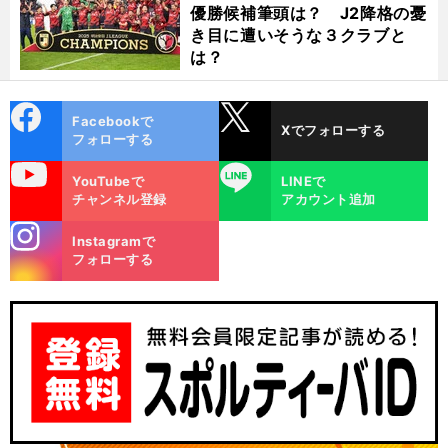
優勝候補筆頭は？ J2降格の憂
き目に遭いそうな３クラブと
は？
cebo
X
Facebookで
Xでフォローする
ok
フォローする
uTube
LINE
YouTubeで
LINEで
チャンネル登録
アカウント追加
stagra
Instagramで
m
フォローする