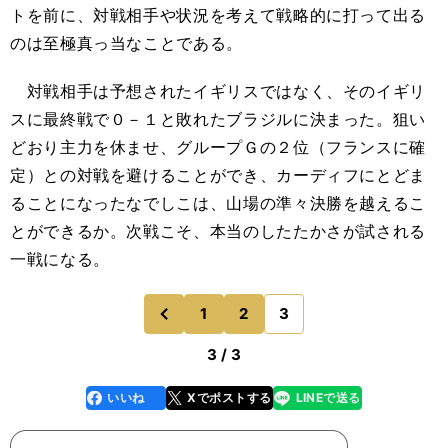
トを前に、対戦相手や状況を考えて戦略的に打って出る
のは至極真っ当なことである。
対戦相手は予想されたイギリスではなく、そのイギリ
スに最終戦で０－１と敗れたブラジルに決まった。狙い
どおり主力を休ませ、グループＧの２位（フランスに確
定）との対戦を避けることができ、カーディフにとどま
ることになったなでしこは、山場の準々決勝を越えるこ
とができるか。次戦こそ、本当のしたたかさが試される
一戦になる。
1
2
3
のページへ
前
3 / 3
いいね
Xでポストする
LINEで送る
line
faceboo
x
k