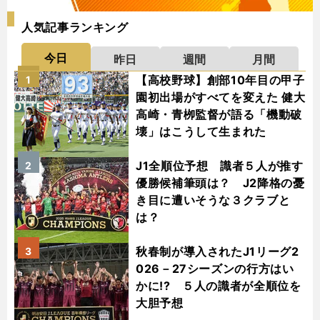
人気記事ランキング
今日
昨日
週間
月間
【高校野球】創部10年目の甲子
1
園初出場がすべてを変えた 健大
高崎・青栁監督が語る「機動破
壊」はこうして生まれた
J1全順位予想 識者５人が推す
2
優勝候補筆頭は？ J2降格の憂
き目に遭いそうな３クラブと
は？
秋春制が導入されたJ1リーグ2
3
026－27シーズンの行方はい
かに!? ５人の識者が全順位を
大胆予想