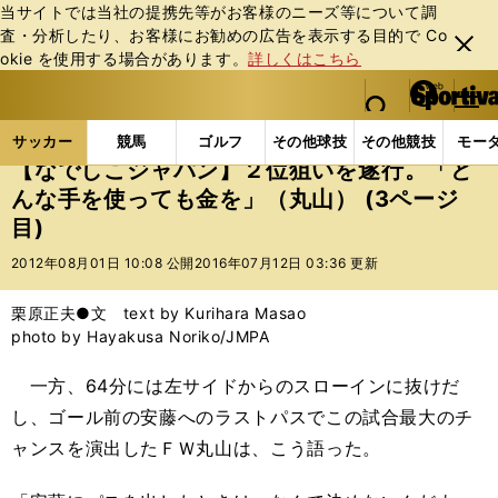
当サイトでは当社の提携先等がお客様のニーズ等について調
査・分析したり、お客様にお勧めの広告を表⽰する⽬的で Co
閉じ
okie を使⽤する場合があります。
詳しくはこちら
る
マイペ
web Sportiva (webスポルティーバ)
検索
メニュ
we
ー
サッカーの記事一覧
サッカー代表
なでしこジャパ
b
ジ
サッカー
競馬
ゴルフ
その他球技
その他競技
モー
ス
【なでしこジャパン】２位狙いを遂行。「ど
ポ
んな手を使っても金を」（丸山） (3ページ
ル
目)
テ
ィ
2012年08月01日 10:08 公開
2016年07月12日 03:36 更新
ー
バ
栗原正夫●文 text by Kurihara Masao
photo by Hayakusa Noriko/JMPA
一方、64分には左サイドからのスローインに抜けだ
し、ゴール前の安藤へのラストパスでこの試合最大のチ
ャンスを演出したＦＷ丸山は、こう語った。