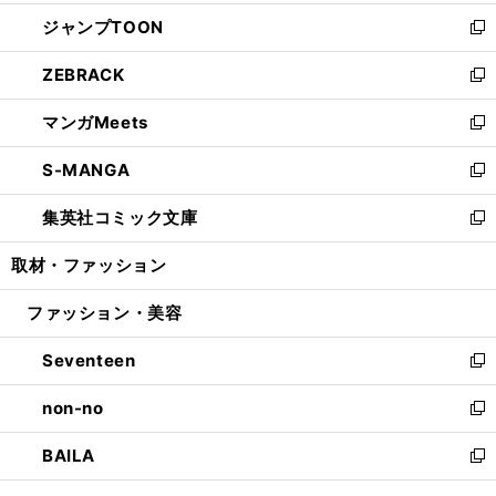
開
ウ
ン
ウ
し
ジャンプTOON
く
で
ド
ィ
い
新
開
ウ
ン
ウ
し
ZEBRACK
く
で
ド
ィ
い
新
開
ウ
ン
ウ
し
マンガMeets
く
で
ド
ィ
い
新
開
ウ
ン
ウ
し
S-MANGA
く
で
ド
ィ
い
新
開
ウ
ン
ウ
し
集英社コミック文庫
く
で
ド
ィ
い
新
開
ウ
ン
ウ
し
取材・ファッション
く
で
ド
ィ
い
開
ウ
ン
ウ
ファッション・美容
く
で
ド
ィ
開
ウ
ン
Seventeen
く
で
ド
新
開
ウ
し
non-no
く
で
い
新
開
ウ
し
BAILA
く
ィ
い
新
ン
ウ
し