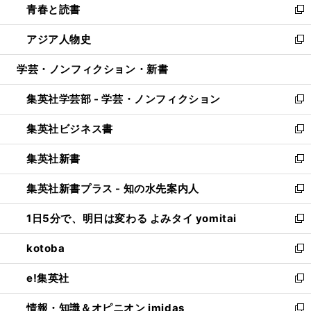
青春と読書
で
ド
ィ
い
新
開
ウ
ン
ウ
し
アジア人物史
く
で
ド
ィ
い
新
開
ウ
ン
ウ
し
学芸・ノンフィクション・新書
く
で
ド
ィ
い
開
ウ
ン
ウ
集英社学芸部 - 学芸・ノンフィクション
く
で
ド
ィ
新
開
ウ
ン
し
集英社ビジネス書
く
で
ド
い
新
開
ウ
ウ
し
集英社新書
く
で
ィ
い
新
開
ン
ウ
し
集英社新書プラス - 知の水先案内人
く
ド
ィ
い
新
ウ
ン
ウ
し
1日5分で、明日は変わる よみタイ yomitai
で
ド
ィ
い
新
開
ウ
ン
ウ
し
kotoba
く
で
ド
ィ
い
新
開
ウ
ン
ウ
し
e!集英社
く
で
ド
ィ
い
新
開
ウ
ン
ウ
し
情報・知識＆オピニオン imidas
く
で
ド
ィ
い
新