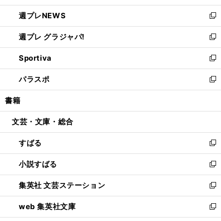
開
ウ
ン
し
週プレNEWS
く
で
ド
い
新
開
ウ
ウ
し
週プレ グラジャパ!
く
で
ィ
い
新
開
ン
ウ
し
Sportiva
く
ド
ィ
い
新
ウ
ン
ウ
し
パラスポ
で
ド
ィ
い
新
開
ウ
ン
ウ
し
書籍
く
で
ド
ィ
い
開
ウ
ン
ウ
文芸・文庫・総合
く
で
ド
ィ
開
ウ
ン
すばる
く
で
ド
新
開
ウ
し
小説すばる
く
で
い
新
開
ウ
し
集英社 文芸ステーション
く
ィ
い
新
ン
ウ
し
web 集英社文庫
ド
ィ
い
新
ウ
ン
ウ
し