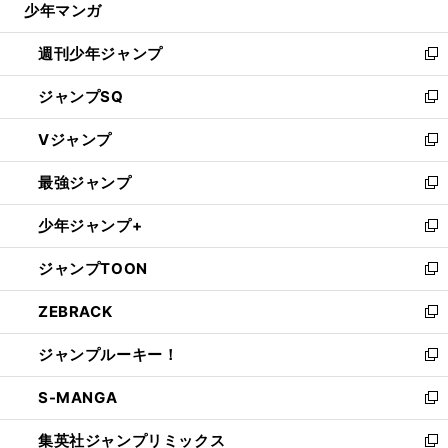
少年マンガ
で
る
開
週刊少年ジャンプ
く
新
し
ジャンプSQ
い
新
ウ
し
Vジャンプ
ィ
い
新
ン
ウ
し
最強ジャンプ
ド
ィ
い
新
ウ
ン
ウ
し
少年ジャンプ+
で
ド
ィ
い
新
開
ウ
ン
ウ
し
ジャンプTOON
く
で
ド
ィ
い
新
開
ウ
ン
ウ
し
ZEBRACK
く
で
ド
ィ
い
新
開
ウ
ン
ウ
し
ジャンプルーキー！
く
で
ド
ィ
い
新
開
ウ
ン
ウ
し
S-MANGA
く
で
ド
ィ
い
新
開
ウ
ン
ウ
し
集英社ジャンプリミックス
く
で
ド
ィ
い
新