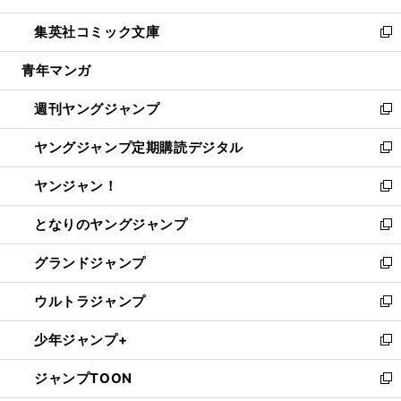
開
ウ
ン
ウ
し
集英社コミック文庫
く
で
ド
ィ
い
新
開
ウ
ン
ウ
し
青年マンガ
く
で
ド
ィ
い
開
ウ
ン
ウ
週刊ヤングジャンプ
く
で
ド
ィ
新
開
ウ
ン
し
ヤングジャンプ定期購読デジタル
く
で
ド
い
新
開
ウ
ウ
し
ヤンジャン！
く
で
ィ
い
新
開
ン
ウ
し
となりのヤングジャンプ
く
ド
ィ
い
新
ウ
ン
ウ
し
グランドジャンプ
で
ド
ィ
い
新
開
ウ
ン
ウ
し
ウルトラジャンプ
く
で
ド
ィ
い
新
開
ウ
ン
ウ
し
少年ジャンプ+
く
で
ド
ィ
い
新
開
ウ
ン
ウ
し
ジャンプTOON
く
で
ド
ィ
い
新
開
ウ
ン
ウ
し