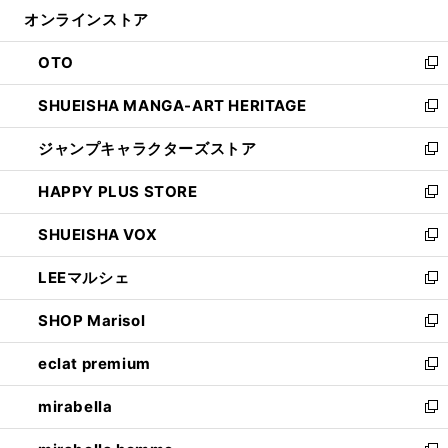
ン
ウ
オンラインストア
く
ド
ィ
ウ
ン
OTO
で
ド
新
開
ウ
し
SHUEISHA MANGA-ART HERITAGE
く
で
い
新
開
ウ
し
ジャンプキャラクターズストア
く
ィ
い
新
ン
ウ
し
HAPPY PLUS STORE
ド
ィ
い
新
ウ
ン
ウ
し
SHUEISHA VOX
で
ド
ィ
い
新
開
ウ
ン
ウ
し
LEEマルシェ
く
で
ド
ィ
い
新
開
ウ
ン
ウ
し
SHOP Marisol
く
で
ド
ィ
い
新
開
ウ
ン
ウ
し
eclat premium
く
で
ド
ィ
い
新
開
ウ
ン
ウ
し
mirabella
く
で
ド
ィ
い
新
開
ウ
ン
ウ
し