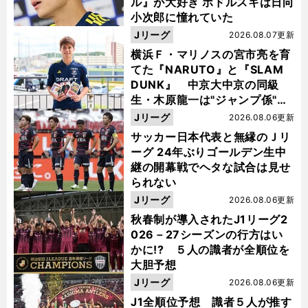
ル』が大好き ポドルスキは日向
小次郎に憧れていた
Jリーグ
2026.08.07更新
横浜Ｆ・マリノスの宮市亮を育
てた『NARUTO』と『SLAM
DUNK』 中京大中京の同級
生・木原龍一は"ジャンプ係"だ
った
Jリーグ
2026.08.06更新
サッカー日本代表と無縁のＪリ
ーグ 24年ぶりゴールデン生中
継の開幕戦でヘタな試合は見せ
られない
Jリーグ
2026.08.06更新
秋春制が導入されたJ1リーグ2
026－27シーズンの行方はい
かに!? ５人の識者が全順位を
大胆予想
Jリーグ
2026.08.06更新
J1全順位予想 識者５人が推す