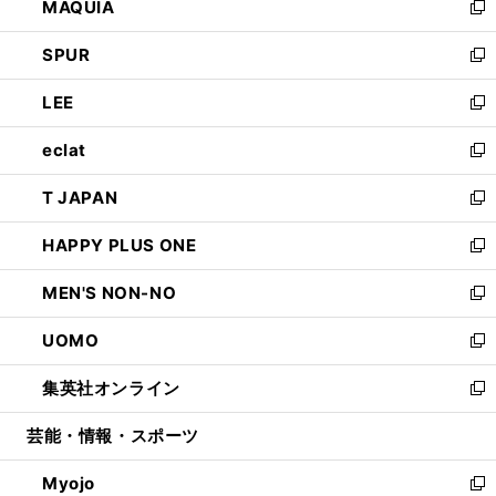
MAQUIA
ド
ィ
い
新
ウ
ン
ウ
し
SPUR
で
ド
ィ
い
新
開
ウ
ン
ウ
し
LEE
く
で
ド
ィ
い
新
開
ウ
ン
ウ
し
eclat
く
で
ド
ィ
い
新
開
ウ
ン
ウ
し
T JAPAN
く
で
ド
ィ
い
新
開
ウ
ン
ウ
し
HAPPY PLUS ONE
く
で
ド
ィ
い
新
開
ウ
ン
ウ
し
MEN'S NON-NO
く
で
ド
ィ
い
新
開
ウ
ン
ウ
し
UOMO
く
で
ド
ィ
い
新
開
ウ
ン
ウ
し
集英社オンライン
く
で
ド
ィ
い
新
開
ウ
ン
ウ
し
芸能・情報・スポーツ
く
で
ド
ィ
い
開
ウ
ン
ウ
Myojo
く
で
ド
ィ
新