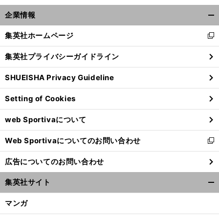
企業情報
開
く/
集英社ホームページ
新
閉
し
じ
集英社プライバシーガイドライン
い
る
ウ
SHUEISHA Privacy Guideline
ィ
ン
Setting of Cookies
ド
ウ
【
五
】
二
』
web Sportivaについて
で
輪代表
ホンジュラス戦で『
兎
を手にした関塚ジャパンの光明
開
Web Sportivaについてのお問い合わせ
く
新
し
広告についてのお問い合わせ
い
ウ
集英社サイト
ィ
開
ン
く/
マンガ
ド
閉
ウ
じ