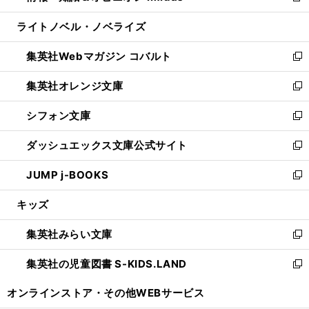
開
ウ
ン
ウ
し
ライトノベル・ノベライズ
く
で
ド
ィ
い
開
ウ
ン
ウ
集英社Webマガジン コバルト
く
で
ド
ィ
新
開
ウ
ン
し
集英社オレンジ文庫
く
で
ド
い
新
開
ウ
ウ
し
シフォン文庫
く
で
ィ
い
新
開
ン
ウ
し
ダッシュエックス文庫公式サイト
く
ド
ィ
い
新
ウ
ン
ウ
し
JUMP j-BOOKS
で
ド
ィ
い
新
開
ウ
ン
ウ
し
キッズ
く
で
ド
ィ
い
開
ウ
ン
ウ
集英社みらい文庫
く
で
ド
ィ
新
開
ウ
ン
し
集英社の児童図書 S-KIDS.LAND
く
で
ド
い
新
開
ウ
ウ
し
オンラインストア・
その他WEBサービス
く
で
ィ
い
開