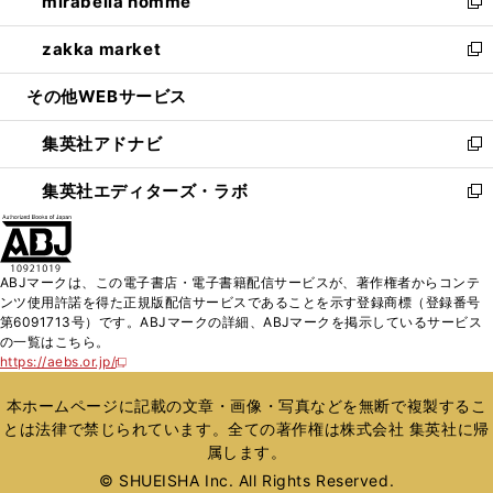
mirabella homme
く
で
ド
ィ
い
新
開
ウ
ン
ウ
し
zakka market
く
で
ド
ィ
い
新
開
ウ
ン
ウ
し
その他WEBサービス
く
で
ド
ィ
い
開
ウ
ン
ウ
集英社アドナビ
く
で
ド
ィ
新
開
ウ
ン
し
集英社エディターズ・ラボ
く
で
ド
い
新
開
ウ
ウ
し
く
で
ィ
い
開
ン
ウ
ABJマークは、この電子書店・電子書籍配信サービスが、著作権者からコンテ
く
ド
ィ
ンツ使用許諾を得た正規版配信サービスであることを示す登録商標（登録番号
ウ
ン
第6091713号）です。ABJマークの詳細、ABJマークを掲示しているサービス
で
ド
の一覧はこちら。
開
ウ
https://aebs.or.jp/
新
く
で
し
い
開
本ホームページに記載の文章・画像・写真などを無断で複製するこ
ウ
く
とは法律で禁じられています。全ての著作権は株式会社 集英社に帰
ィ
属します。
ン
ド
© SHUEISHA Inc. All Rights Reserved.
ウ