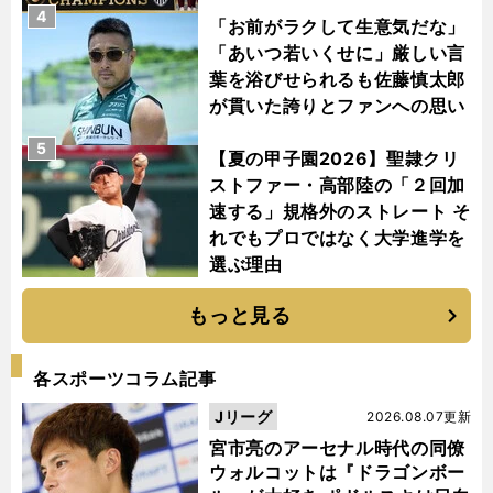
4
「お前がラクして生意気だな」
「あいつ若いくせに」厳しい言
葉を浴びせられるも佐藤慎太郎
が貫いた誇りとファンへの思い
5
【夏の甲子園2026】聖隷クリ
ストファー・高部陸の「２回加
速する」規格外のストレート そ
れでもプロではなく大学進学を
選ぶ理由
もっと見る
各スポーツコラム記事
Jリーグ
2026.08.07更新
宮市亮のアーセナル時代の同僚
ウォルコットは『ドラゴンボー