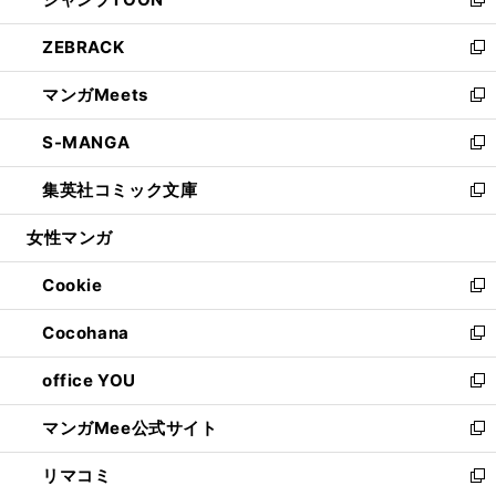
ド
ィ
い
新
開
ウ
ン
ウ
し
ZEBRACK
く
で
ド
ィ
い
新
開
ウ
ン
ウ
し
マンガMeets
く
で
ド
ィ
い
新
開
ウ
ン
ウ
し
S-MANGA
く
で
ド
ィ
い
新
開
ウ
ン
ウ
し
集英社コミック文庫
く
で
ド
ィ
い
新
開
ウ
ン
ウ
し
女性マンガ
く
で
ド
ィ
い
開
ウ
ン
ウ
Cookie
く
で
ド
ィ
新
開
ウ
ン
し
Cocohana
く
で
ド
い
新
開
ウ
ウ
し
office YOU
く
で
ィ
い
新
開
ン
ウ
し
マンガMee公式サイト
く
ド
ィ
い
新
ウ
ン
ウ
し
リマコミ
で
ド
ィ
い
新