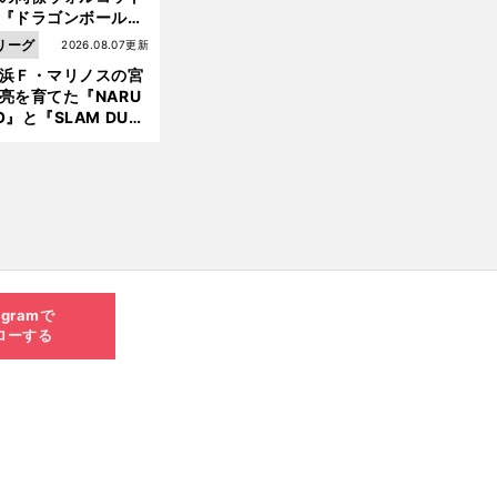
『ドラゴンボール』
大好き ポドルスキは
リーグ
2026.08.07更新
向小次郎に憧れてい
浜Ｆ・マリノスの宮
亮を育てた『NARU
O』と『SLAM DUN
』 中京大中京の同
生・木原龍一は"ジ
ンプ係"だった
agramで
ローする