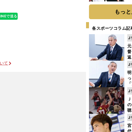
球
もっと
LINEで送る
各スポーツコラム記
J
元
督
返
も
ついて
J
が
明
然
し
「
ェ
J
ま
Ｊ
ジ
の
）
則
聴
る
J
い
宮
代