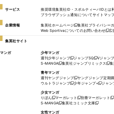
サービス
推奨環境
集英社ID・スポルティーバIDとは
ブラウザプッシュ通知について
サイトマッ
企業情報
集英社ホームページ
集英社プライバシー
新
Web Sportivaについてのお問い合わせ
広
し
新
い
し
集英社サイト
ウ
い
ィ
ウ
マンガ
少年マンガ
ン
ィ
週刊少年ジャンプ
ジャンプSQ
Vジャン
ド
ン
新
新
S-MANGA
集英社ジャンプリミックス
集
ウ
ド
新
し
し
新
で
ウ
し
い
い
し
青年マンガ
開
で
い
ウ
ウ
い
週刊ヤングジャンプ
ヤングジャンプ定期
新
く
開
ウ
ィ
ィ
ウ
ウルトラジャンプ
少年ジャンプ+
ジャン
新
し
新
く
ィ
ン
ン
ィ
し
い
し
ン
ド
ド
ン
少女マンガ
い
ウ
い
ド
ウ
ウ
ド
りぼん
マーガレット
別冊マーガレット
新
新
新
ウ
ィ
ウ
ウ
で
で
ウ
S-MANGA
集英社コミック文庫
し
新
し
新
ィ
ン
ィ
で
開
開
で
い
し
い
し
ン
ド
ン
女性マンガ
開
く
く
開