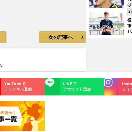
は
が
J
日
横
た
市
T
次の記事へ
K
級
ャ
ン
Instagra
LINE
YouTubeで
LINEで
Inst
m
チャンネル登録
アカウント追加
フォ