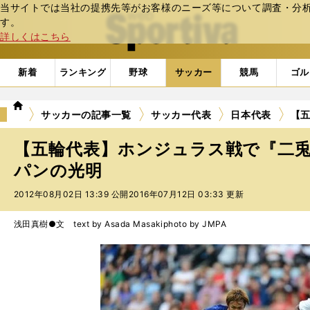
当サイトでは当社の提携先等がお客様のニーズ等について調査・分析し
web Sportiva (webスポルティーバ)
す。
詳しくはこちら
新着
ランキング
野球
サッカー
競馬
ゴル
we
サッカーの記事一覧
サッカー代表
日本代表
【
b
ス
【五輪代表】ホンジュラス戦で『二
ポ
ル
パンの光明
テ
2012年08月02日 13:39 公開
2016年07月12日 03:33 更新
ィ
ー
バ
浅田真樹●文 text by Asada Masaki
photo by JMPA