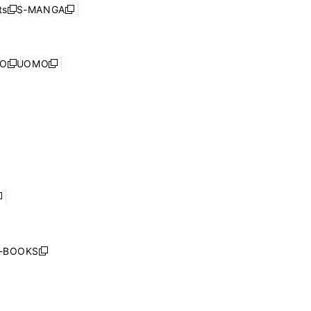
ウ
ウ
ド
s
S-MANGA
新
新
ィ
で
ウ
し
し
ン
開
で
い
い
ド
く
開
ウ
ウ
ウ
NO
UOMO
く
新
新
ィ
ィ
で
し
し
ン
ン
開
い
い
ド
ド
く
ウ
ウ
ウ
ウ
ィ
ィ
で
で
ン
ン
開
開
ド
ド
く
く
ウ
ウ
で
で
開
開
く
く
し
い
ウ
j-BOOKS
新
ィ
し
ン
い
ド
ウ
ウ