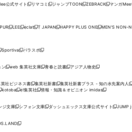
ウ
ウ
ウ
ウ
ウ
ド
ウ
ド
ウ
ド
ウ
ド
ee公式サイト
リマコミ
ジャンプTOON
ZEBRACK
マンガMeet
く
新
新
新
新
ィ
ィ
ィ
ィ
ィ
ウ
で
ウ
で
ウ
で
ウ
し
し
し
し
ン
ン
ン
ン
ン
で
開
で
開
で
開
で
い
い
い
い
ド
ド
ド
ド
ド
開
く
開
く
開
く
開
ウ
ウ
ウ
ウ
ウ
ウ
ウ
ウ
ウ
PUR
LEE
eclat
T JAPAN
HAPPY PLUS ONE
MEN'S NON-
く
く
く
く
新
新
新
新
新
ィ
ィ
ィ
ィ
で
で
で
で
で
し
し
し
し
し
ン
ン
ン
ン
開
開
開
開
開
い
い
い
い
い
ド
ド
ド
ド
く
く
く
く
く
ウ
ウ
ウ
ウ
ウ
ウ
ウ
ウ
ウ
Sportiva
パラスポ
新
新
ィ
ィ
ィ
ィ
ィ
で
で
で
で
し
し
し
ン
ン
ン
ン
ン
開
開
開
開
い
い
い
ド
ド
ド
ド
ド
ョン
web 集英社文庫
青春と読書
アジア人物史
く
く
く
く
新
新
新
新
ウ
ウ
ウ
ウ
ウ
ウ
ウ
ウ
し
し
し
し
ィ
ィ
ィ
で
で
で
で
で
い
い
い
い
ン
ン
ン
集英社ビジネス書
集英社新書
集英社新書プラス - 知の水先案内人
開
開
開
開
開
新
新
新
ウ
ウ
ウ
ウ
ド
ド
ド
kotoba
e!集英社
情報・知識＆オピニオン imidas
く
く
く
く
く
新
し
新
し
新
ィ
ィ
ィ
ィ
ウ
ウ
ウ
し
し
い
し
い
し
ン
ン
ン
ン
で
で
で
い
い
ウ
い
ウ
い
ド
ド
ド
ド
ンジ文庫
シフォン文庫
ダッシュエックス文庫公式サイト
JUMP 
開
開
開
新
新
新
ウ
ウ
ィ
ウ
ィ
ウ
ウ
ウ
ウ
ウ
く
く
く
し
し
し
ィ
ィ
ン
ィ
ン
ィ
で
で
で
で
い
い
い
ン
ン
ド
ン
ド
ン
S.LAND
開
開
開
開
新
ウ
ウ
ウ
ド
ド
ウ
ド
ウ
ド
く
く
く
く
し