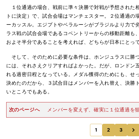
１位通過の場合、戦前に準々決勝で対戦が予想された相
トに決定）で、試合会場はマンチェスター。２位通過の
ーカッスル。エジプトやベラルーシがブラジルより力で
ラス戦の試合会場であるコベントリーからの移動距離も
およそ半分であることを考えれば、どちらが日本にとっ
そして、そのために必要な条件は、ホンジュラスに勝つ
には、それさえクリアすればよかった。だが、ロンドン
れる過密日程となっている。メダル獲得のためにも、せ
決めたのだから、３試合目はメンバーを入れ替え、決勝
いところでもある。
次のページへ
メンバーを変えず、確実に１位通過を
いはメンバーを入れ替え、主力を休ませるのか。はたし
選択したのは、後者だった。試合後、指揮官はメンバー
次
由について、こう話してい
1
2
3
のページへ