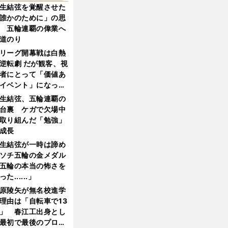
生結弦を覚醒させた
誰かのために」の思
 五輪連覇の偉業へ
道のり
リーグ開幕戦は白熱
逆転劇 だが観客、視
者にとって「価値あ
イベント」になって
たか
生結弦、五輪連覇の
台裏 ケガで欠場中
取り組んだ「勉強」
成長
生結弦が一時は諦め
ソチ五輪の金メダル
五輪の本当の怖さを
った......」
原陵矢が無名校進学
理由は「自転車で13
」 春江工出身とし
最初で最後のプロ野