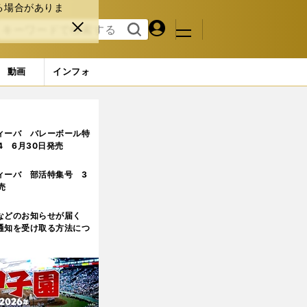
る場合がありま
マイペ
閉じ
検索
メニュ
ー
る
す
ジ
る
動画
インフォ
ィーバ バレーボール特
.4 6月30日発売
ィーバ 部活特集号 3
売
などのお知らせが届く
通知を受け取る方法につ