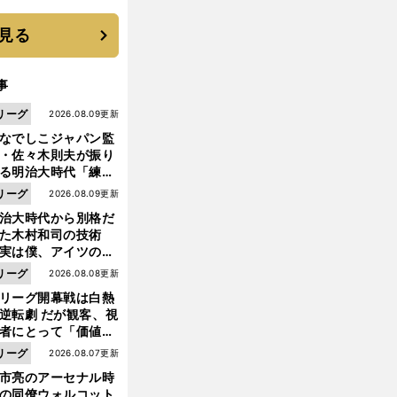
選手となった
見る
事
リーグ
2026.08.09更新
なでしこジャパン監
・佐々木則夫が振り
る明治大時代「練習
しない（木村）和司
リーグ
2026.08.09更新
脚光を浴びて...。全
治大時代から別格だ
面白くない４年間で
った木村和司の技術
た」
実は僕、アイツのフ
イントを真似してい
リーグ
2026.08.08更新
した」と元なでしこ
リーグ開幕戦は白熱
ャパン監督・佐々木
逆転劇 だが観客、視
夫
前
へ
者にとって「価値あ
イベント」になって
リーグ
2026.08.07更新
たか
市亮のアーセナル時
の同僚ウォルコット