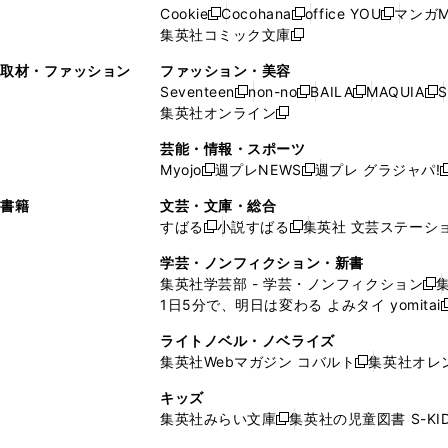
ウ
い
ウ
い
ド
ウ
ド
Cookie
Cocohana
office YOU
マンガM
く
く
新
新
新
ィ
ウ
ィ
ウ
ウ
で
ウ
集英社コミック文庫
し
新
し
し
ン
ィ
ン
ィ
で
開
で
い
し
い
い
ド
ン
ド
ン
取材・ファッション
ファッション・美容
開
く
開
ウ
い
ウ
ウ
ウ
ド
ウ
ド
Seventeen
non-no
BAILA
MAQUIA
S
く
く
新
新
新
新
ィ
ウ
ィ
ィ
で
ウ
で
ウ
集英社オンライン
し
新
し
し
し
ン
ィ
ン
ン
開
で
開
で
い
し
い
い
い
ド
ン
ド
ド
芸能・情報・スポーツ
く
開
く
開
ウ
い
ウ
ウ
ウ
ウ
ド
ウ
ウ
Myojo
週プレNEWS
週プレ グラジャパ!
く
く
新
新
新
ィ
ウ
ィ
ィ
ィ
で
ウ
で
で
し
し
ン
ィ
ン
ン
ン
書籍
文芸・文庫・総合
開
で
開
開
い
い
ド
ン
ド
ド
ド
すばる
小説すばる
集英社 文芸ステーシ
く
開
く
く
新
新
ウ
ウ
ウ
ド
ウ
ウ
ウ
く
し
し
ィ
ィ
学芸・ノンフィクション・新書
で
ウ
で
で
で
い
い
ン
ン
集英社学芸部 - 学芸・ノンフィクション
開
で
開
開
開
新
ウ
ウ
ド
ド
1日5分で、明日は変わる よみタイ yomitai
く
開
く
く
く
し
新
ィ
ィ
ウ
ウ
く
い
ン
ン
ライトノベル・ノベライズ
で
で
ウ
ド
ド
集英社Webマガジン コバルト
集英社オレ
開
開
新
ィ
ウ
ウ
く
く
し
ン
キッズ
で
で
い
ド
集英社みらい文庫
集英社の児童図書 S-KID
開
開
新
ウ
ウ
く
く
し