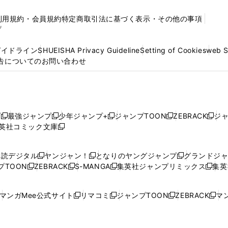
利用規約・会員規約
特定商取引法に基づく表示・その他の事項
プ
ガイドライン
SHUEISHA Privacy Guideline
Setting of Cookies
web 
告についてのお問い合わせ
プ
最強ジャンプ
少年ジャンプ+
ジャンプTOON
ZEBRACK
ジ
新
新
新
新
新
英社コミック文庫
し
新
し
し
し
し
い
い
し
い
い
い
ウ
ウ
い
ウ
ウ
ウ
購読デジタル
ヤンジャン！
となりのヤングジャンプ
グランドジ
新
新
新
ィ
ィ
ウ
ィ
ィ
ィ
プTOON
ZEBRACK
S-MANGA
集英社ジャンプリミックス
集英
新
し
新
し
新
し
新
ン
ン
ィ
ン
ン
ン
し
い
し
い
し
い
し
ド
ド
ン
ド
ド
ド
い
ウ
い
ウ
い
ウ
い
ウ
ウ
ド
ウ
ウ
ウ
マンガMee公式サイト
リマコミ
ジャンプTOON
ZEBRACK
マン
新
新
新
新
ウ
ィ
ウ
ィ
ウ
ィ
ウ
で
で
ウ
で
で
で
し
し
し
し
し
ィ
ン
ィ
ン
ィ
ン
ィ
開
開
で
開
開
開
い
い
い
い
い
ン
ド
ン
ド
ン
ド
ン
く
く
開
く
く
く