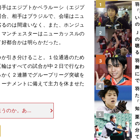
羽
1
手はエジプトかベラルーシ（エジプ
「
場合、相手はブラジルで、会場はニュ
い
の
劣るのは間違いなく、また、ホンジュ
Ｊ
2
、マンチェスターはニューカッスルの
の
て好都合かは明らかだった。
聴
る
か引き分けること。１位通過のため
い
羽
3
五輪はすべての試合が中２日で行なわ
舞
に
っかく２連勝でグループリーグ突破を
で
トーナメントに備えて主力を休ませた
4
羽
た
「
知
狙うのか。ある
5
て関塚隆監督が
栗
の
を入れ替えた理
分
て