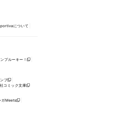
Sportivaについて
ャンプルーキー！
新
し
い
ウ
ャンプ
新
ィ
社コミック文庫
し
新
ン
い
し
ド
ウ
い
ウ
ガMeets
新
ィ
ウ
で
し
ン
ィ
開
い
ド
ン
く