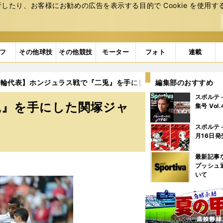
たり、お客様にお勧めの広告を表⽰する⽬的で Cookie を使⽤す
フ
その他球技
その他競技
モーター
フォト
連載
五輪代表】ホンジュラス戦で『二兎』を手にした関塚ジャパンの光明
編集部のおすすめ
スポルテ
兎』を手にした関塚ジャ
集号 Vol
スポルテ
月16日発
最新記事
プッシュ
いて