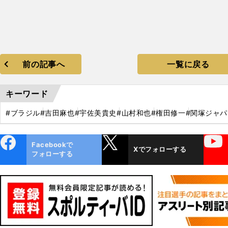
前の記事へ
一覧に戻る
キーワード
#ブラジル
#吉田麻也
#宇佐美貴史
#山村和也
#権田修一
#関塚ジャパ
ebo
X
YouTube
Facebookで
Xでフォローする
ok
フォローする