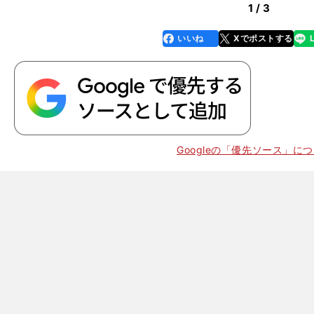
1 / 3
いいね
Xでポストする
line
faceboo
x
k
Googleの「優先ソース」に
】
。
ど
」
丸