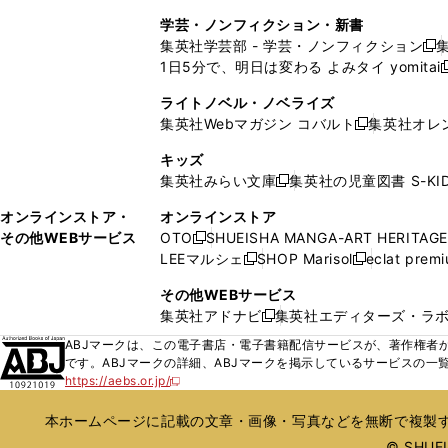
ウ
ド
ウ
ウ
ウ
く
し
し
ィ
ィ
学芸・ノンフィクション・新書
で
ウ
で
で
で
い
い
ン
ン
集英社学芸部 - 学芸・ノンフィクション
開
で
開
開
開
新
ウ
ウ
ド
ド
1日5分で、明日は変わる よみタイ yomitai
く
開
く
く
く
し
新
ィ
ィ
ウ
ウ
く
い
ン
ン
ライトノベル・ノベライズ
で
で
ウ
ド
ド
集英社Webマガジン コバルト
集英社オレ
開
開
新
ィ
ウ
ウ
く
く
し
ン
キッズ
で
で
い
ド
集英社みらい文庫
集英社の児童図書 S-KID
開
開
新
ウ
ウ
く
く
し
ィ
オンラインストア・
オンラインストア
で
い
ン
その他WEBサービス
OTO
SHUEISHA MANGA-ART HERITAGE
開
新
ウ
ド
LEEマルシェ
SHOP Marisol
eclat prem
く
し
新
新
ィ
ウ
い
し
し
ン
その他WEBサービス
で
ウ
い
い
ド
集英社アドナビ
集英社エディターズ・ラ
開
新
ィ
ウ
ウ
ウ
く
し
ABJマークは、この電子書店・電子書籍配信サービスが、著作権者か
ン
ィ
ィ
で
い
です。ABJマークの詳細、ABJマークを掲示しているサービスの一
ド
ン
ン
開
https://aebs.or.jp/
ウ
新
ウ
ド
ド
く
し
ィ
で
ウ
ウ
い
本ホームページに記載の文章・画像・写真などを無断で複製す
ン
開
で
で
ウ
ド
© SHUEIS
ィ