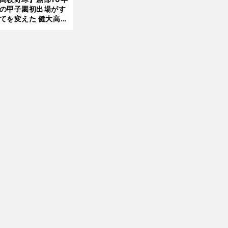
したのか
の甲子園初出場がす
前
へ
てを変えた 健大高
・青栁監督が語る
機動破壊」はこうし
生まれた