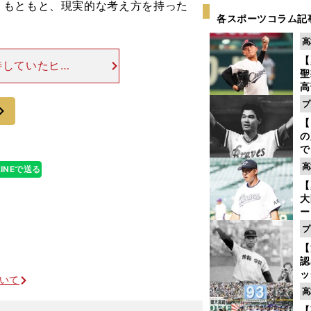
。もともと、現実的な考え方を持った
各スポーツコラム記
高
【
待していたヒュ
聖
ー降格となり、
高
まま、オフに移
る
次
プ
ト
【
く
の
で
い
高
LINEで送る
サ
【
浩
大
ー
腕
プ
塁
【
ら
認
ッ
ついて
投
高
に
【