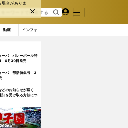
る場合がありま
マイペ
閉じ
検索
メニュ
ー
る
す
ジ
る
動画
インフォ
府中時代のほろ苦い思い出」
2ページ目
ィーバ バレーボール特
.4 6月30日発売
ィーバ 部活特集号 3
売
などのお知らせが届く
通知を受け取る方法につ