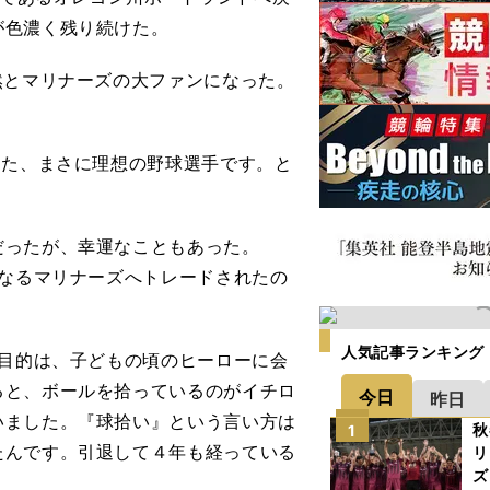
が色濃く残り続けた。
然とマリナーズの大ファンになった。
った、まさに理想の野球選手です。と
ったが、幸運なこともあった。
となるマリナーズへトレードされたの
人気記事ランキング
。目的は、子どもの頃のヒーローに会
ると、ボールを拾っているのがイチロ
今日
昨日
いました。『球拾い』という言い方は
秋
1
たんです。引退して４年も経っている
リ
ズ