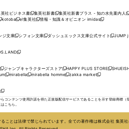
ウ
ウ
ウ
ウ
ウ
し
し
し
し
ィ
ィ
ィ
で
で
で
で
で
い
い
い
い
ン
ン
ン
集英社ビジネス書
集英社新書
集英社新書プラス - 知の水先案内人
開
開
開
開
開
新
新
新
ウ
ウ
ウ
ウ
ド
ド
ド
kotoba
e!集英社
情報・知識＆オピニオン imidas
く
く
く
く
く
新
し
新
し
新
ィ
ィ
ィ
ィ
ウ
ウ
ウ
し
し
い
し
い
し
ン
ン
ン
ン
で
で
で
い
い
ウ
い
ウ
い
ド
ド
ド
ド
ンジ文庫
シフォン文庫
ダッシュエックス文庫公式サイト
JUMP 
開
開
開
新
新
新
ウ
ウ
ィ
ウ
ィ
ウ
ウ
ウ
ウ
ウ
く
く
く
し
し
し
ィ
ィ
ン
ィ
ン
ィ
で
で
で
で
い
い
い
ン
ン
ド
ン
ド
ン
S.LAND
開
開
開
開
新
ウ
ウ
ウ
ド
ド
ウ
ド
ウ
ド
く
く
く
く
し
ィ
ィ
ィ
ウ
ウ
で
ウ
で
ウ
い
ン
ン
ン
ジャンプキャラクターズストア
HAPPY PLUS STORE
SHUEIS
で
で
開
で
開
で
新
新
新
ウ
ド
ド
ド
ium
mirabella
mirabella homme
zakka market
開
開
く
開
く
開
し
新
新
新
し
新
し
ィ
ウ
ウ
ウ
く
く
く
く
い
し
し
い
し
し
い
ン
で
で
で
ウ
い
い
ウ
い
い
ウ
ド
ボ
開
開
開
新
ィ
ウ
ウ
ィ
ウ
ウ
ィ
ウ
く
く
く
し
らコンテンツ使用許諾を得た正規版配信サービスであることを示す登録商標（登録番
ン
ィ
ィ
ン
ィ
ィ
ン
で
い
覧はこちら。
ド
ン
ン
ド
ン
ン
ド
開
ウ
ウ
ド
ド
ウ
ド
ド
ウ
く
ィ
で
ウ
ウ
で
ウ
ウ
で
ることは法律で禁じられています。全ての著作権は株式会社 集英社
ン
開
で
で
開
で
で
開
ド
HA Inc. All Rights Reserved.