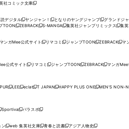
英社コミック文庫
し
新
し
し
し
し
い
い
し
い
い
い
ウ
ウ
い
ウ
ウ
ウ
購読デジタル
ヤンジャン！
となりのヤングジャンプ
グランドジ
新
新
新
ィ
ィ
ウ
ィ
ィ
ィ
プTOON
ZEBRACK
S-MANGA
集英社ジャンプリミックス
集英
新
し
新
し
新
し
新
ン
ン
ィ
ン
ン
ン
し
い
し
い
し
い
し
ド
ド
ン
ド
ド
ド
い
ウ
い
ウ
い
ウ
い
ウ
ウ
ド
ウ
ウ
ウ
マンガMee公式サイト
リマコミ
ジャンプTOON
ZEBRACK
マン
新
新
新
新
ウ
ィ
ウ
ィ
ウ
ィ
ウ
で
で
ウ
で
で
で
し
し
し
し
し
ィ
ン
ィ
ン
ィ
ン
ィ
開
開
で
開
開
開
い
い
い
い
い
ン
ド
ン
ド
ン
ド
ン
く
く
開
く
く
く
ウ
ウ
ウ
ウ
ウ
ド
ウ
ド
ウ
ド
ウ
ド
ee公式サイト
リマコミ
ジャンプTOON
ZEBRACK
マンガMeet
く
新
新
新
新
ィ
ィ
ィ
ィ
ィ
ウ
で
ウ
で
ウ
で
ウ
し
し
し
し
ン
ン
ン
ン
ン
で
開
で
開
で
開
で
い
い
い
い
ド
ド
ド
ド
ド
開
く
開
く
開
く
開
ウ
ウ
ウ
ウ
ウ
ウ
ウ
ウ
ウ
PUR
LEE
eclat
T JAPAN
HAPPY PLUS ONE
MEN'S NON-
く
く
く
く
新
新
新
新
新
ィ
ィ
ィ
ィ
で
で
で
で
で
し
し
し
し
し
ン
ン
ン
ン
開
開
開
開
開
い
い
い
い
い
ド
ド
ド
ド
く
く
く
く
く
ウ
ウ
ウ
ウ
ウ
ウ
ウ
ウ
ウ
Sportiva
パラスポ
新
新
ィ
ィ
ィ
ィ
ィ
で
で
で
で
し
し
し
ン
ン
ン
ン
ン
開
開
開
開
い
い
い
ド
ド
ド
ド
ド
ョン
web 集英社文庫
青春と読書
アジア人物史
く
く
く
く
新
新
新
新
ウ
ウ
ウ