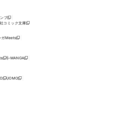
し
い
ウ
ャンプ
新
ィ
社コミック文庫
し
新
ン
い
し
ド
ウ
い
ウ
ガMeets
新
ィ
ウ
で
し
ン
ィ
開
い
ド
ン
く
ウ
ウ
ド
s
S-MANGA
新
新
ィ
で
ウ
し
し
ン
開
で
い
い
ド
く
開
ウ
ウ
ウ
NO
UOMO
く
新
新
ィ
ィ
で
し
し
ン
ン
開
い
い
ド
ド
く
ウ
ウ
ウ
ウ
ィ
ィ
で
で
ン
ン
開
開
ド
ド
く
く