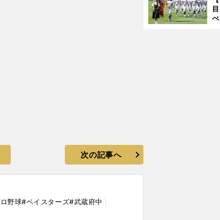
ご
目
べ
崎
「
て
次の記事へ
プロ野球
#ベイスターズ
#武蔵府中