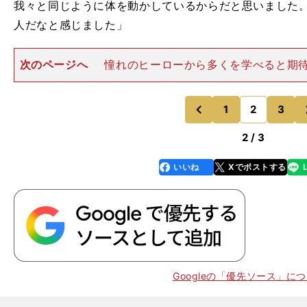
我々と同じように体を動かしているからだと思いました
人だなと感じました」
次のページへ
憧れのヒーローから多くを学べると期
ンメルだったが、開幕からわずか３週間足らずでマイナ
イチローと離れることになった。さらに昇格を果たせぬ
籍することが決まった。
1
2
3
のページへ
のページへ
前
2 / 3
いいね
Xでポストする
line
faceboo
x
k
Googleの「優先ソース」に