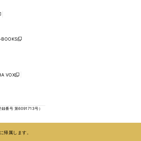
ウ
ウ
で
で
開
開
く
く
し
い
ウ
j-BOOKS
新
ィ
し
ン
い
ド
ウ
ウ
ィ
で
ン
HA VOX
開
新
ド
く
し
ウ
い
で
ウ
開
ィ
く
号 第6091713号）
ン
ド
ウ
で
に帰属します。
開