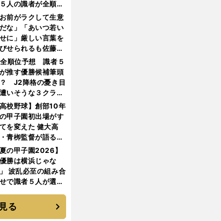
５人の識者が全順位
大胆予想
お前がラクして生意
だな」「あいつ若い
せに」厳しい言葉を
びせられるも佐藤慎
郎が貫いた誇りとフ
1全順位予想 識者５
ンへの思い
が推す優勝候補筆頭
？ J2降格の憂き目
遭いそうな３クラブ
は？
高校野球】創部10年
の甲子園初出場がす
てを変えた 健大高
・青栁監督が語る
機動破壊」はこうし
夏の甲子園2026】
生まれた
優勝は横浜じゃな
」 波乱必至の組み合
せで識者５人が選ん
優勝校はここだ！
見る