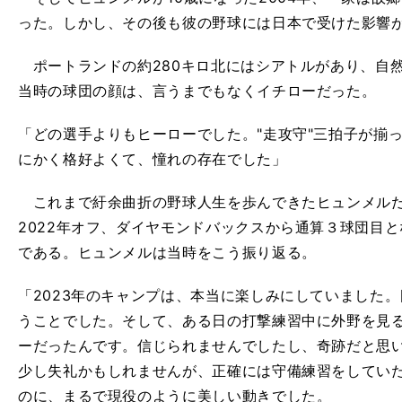
った。しかし、その後も彼の野球には日本で受けた影響
ポートランドの約280キロ北にはシアトルがあり、自
当時の球団の顔は、言うまでもなくイチローだった。
「どの選手よりもヒーローでした。"走攻守"三拍子が揃
にかく格好よくて、憧れの存在でした」
これまで紆余曲折の野球人生を歩んできたヒュンメルだ
2022年オフ、ダイヤモンドバックスから通算３球団目
である。ヒュンメルは当時をこう振り返る。
「2023年のキャンプは、本当に楽しみにしていました
うことでした。そして、ある日の打撃練習中に外野を見
ーだったんです。信じられませんでしたし、奇跡だと思
少し失礼かもしれませんが、正確には守備練習をしてい
のに、まるで現役のように美しい動きでした。