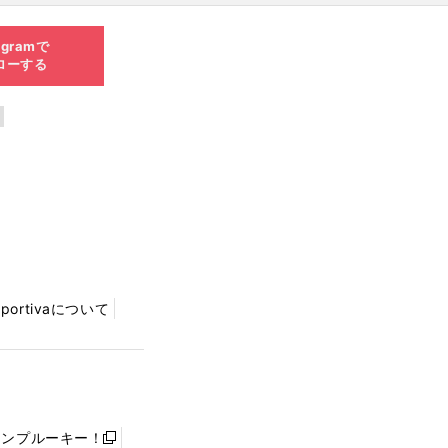
agramで
ローする
Sportivaについて
ャンプルーキー！
新