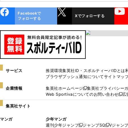
ebo
X
YouTube
Facebookで
Xでフォローする
ok
フォローする
サービス
推奨環境
集英社ID・スポルティーバIDとは
ブラウザプッシュ通知について
サイトマッ
企業情報
集英社ホームページ
集英社プライバシー
新
Web Sportivaについてのお問い合わせ
広
し
新
い
し
集英社サイト
ウ
い
ィ
ウ
マンガ
少年マンガ
ン
ィ
週刊少年ジャンプ
ジャンプSQ
Vジャン
ド
ン
新
新