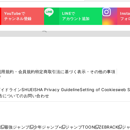
Instagra
LINE
YouTubeで
LINEで
Inst
m
チャンネル登録
アカウント追加
フォ
利用規約・会員規約
特定商取引法に基づく表示・その他の事項
プ
ガイドライン
SHUEISHA Privacy Guideline
Setting of Cookies
web 
告についてのお問い合わせ
プ
最強ジャンプ
少年ジャンプ+
ジャンプTOON
ZEBRACK
ジ
新
新
新
新
新