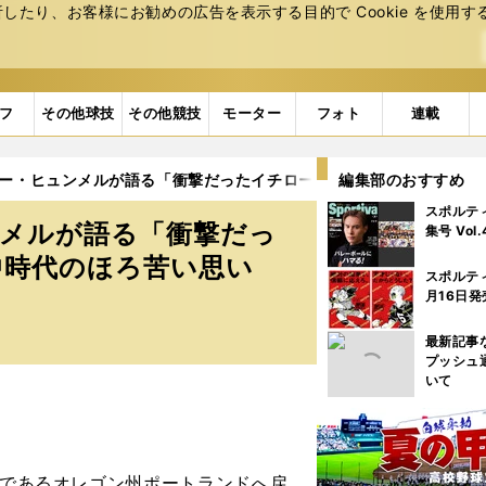
たり、お客様にお勧めの広告を表⽰する⽬的で Cookie を使⽤す
フ
その他球技
その他競技
モーター
フォト
連載
パー・ヒュンメルが語る「衝撃だったイチローとの出会い」と「武蔵
編集部のおすすめ
スポルテ
ンメルが語る「衝撃だっ
集号 Vol
中時代のほろ苦い思い
スポルテ
月16日発
最新記事
プッシュ
いて
郷であるオレゴン州ポートランドへ戻