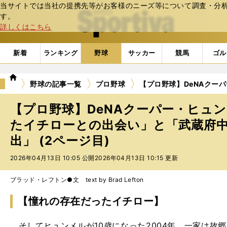
当サイトでは当社の提携先等がお客様のニーズ等について調査・分析し
web Sportiva (webスポルティーバ)
す。
詳しくはこちら
新着
ランキング
野球
サッカー
競馬
ゴル
we
野球の記事一覧
プロ野球
【プロ野球】DeNAクー
b
ス
【プロ野球】DeNAクーパー・ヒュ
ポ
ル
たイチローとの出会い」と「武蔵府
テ
出」 (2ページ目)
ィ
ー
2026年04月13日 10:05 公開
2026年04月13日 10:15 更新
バ
ブラッド・レフトン●文 text by Brad Lefton
【憧れの存在だったイチロー】
そしてヒュンメルが10歳になった2004年、一家は故