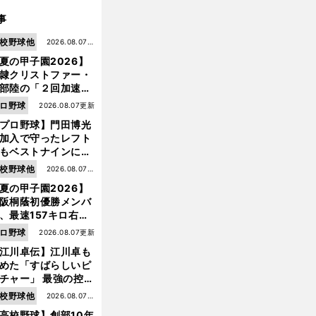
事
校野球他
2026.08.07更
夏の甲子園2026】
新
隷クリストファー・
部陸の「２回加速す
」規格外のストレー
ロ野球
2026.08.07更新
 それでもプロではな
プロ野球】門田博光
大学進学を選ぶ理由
加入で守ったレフト
もベストナインに輝
た石嶺和彦 「サッ
校野球他
2026.08.07更
」という愛称は松永
夏の甲子園2026】
新
美がきっかけ？
阪桐蔭初優勝メンバ
、最速157キロ右
、平成初完封＆初本
ロ野球
2026.08.07更新
打... 指揮官たちの知
江川卓伝】江川卓も
れざる現役時代
めた「すばらしいピ
チャー」 最強の控え
手・大橋康延はいか
校野球他
2026.08.07更
して高校３年間を過
高校野球】創部10年
新