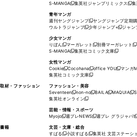
S-MANGA
集英社ジャンプリミックス
集
ウ
ド
新
し
し
新
で
ウ
し
い
い
し
青年マンガ
開
で
い
ウ
ウ
い
週刊ヤングジャンプ
ヤングジャンプ定期
新
く
開
ウ
ィ
ィ
ウ
ウルトラジャンプ
少年ジャンプ+
ジャン
新
し
新
く
ィ
ン
ン
ィ
し
い
し
ン
ド
ド
ン
少女マンガ
い
ウ
い
ド
ウ
ウ
ド
りぼん
マーガレット
別冊マーガレット
新
新
新
ウ
ィ
ウ
ウ
で
で
ウ
S-MANGA
集英社コミック文庫
し
新
し
新
ィ
ン
ィ
で
開
開
で
い
し
い
し
ン
ド
ン
女性マンガ
開
く
く
開
ウ
い
ウ
い
ド
ウ
ド
Cookie
Cocohana
office YOU
マンガM
く
く
新
新
新
ィ
ウ
ィ
ウ
ウ
で
ウ
集英社コミック文庫
し
新
し
し
ン
ィ
ン
ィ
で
開
で
い
し
い
い
ド
ン
ド
ン
取材・ファッション
ファッション・美容
開
く
開
ウ
い
ウ
ウ
ウ
ド
ウ
ド
Seventeen
non-no
BAILA
MAQUIA
S
く
く
新
新
新
新
ィ
ウ
ィ
ィ
で
ウ
で
ウ
集英社オンライン
し
新
し
し
し
ン
ィ
ン
ン
開
で
開
で
い
し
い
い
い
ド
ン
ド
ド
芸能・情報・スポーツ
く
開
く
開
ウ
い
ウ
ウ
ウ
ウ
ド
ウ
ウ
Myojo
週プレNEWS
週プレ グラジャパ!
く
く
新
新
新
ィ
ウ
ィ
ィ
ィ
で
ウ
で
で
し
し
ン
ィ
ン
ン
ン
書籍
文芸・文庫・総合
開
で
開
開
い
い
ド
ン
ド
ド
ド
すばる
小説すばる
集英社 文芸ステーシ
く
開
く
く
新
新
ウ
ウ