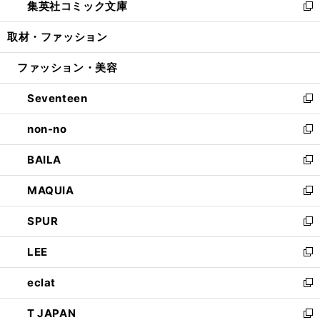
集英社コミック文庫
く
で
ド
ィ
い
新
開
ウ
ン
ウ
し
取材・ファッション
く
で
ド
ィ
い
開
ウ
ン
ウ
ファッション・美容
く
で
ド
ィ
開
ウ
ン
Seventeen
く
で
ド
新
開
ウ
し
non-no
く
で
い
新
開
ウ
し
BAILA
く
ィ
い
新
ン
ウ
し
MAQUIA
ド
ィ
い
新
ウ
ン
ウ
し
SPUR
で
ド
ィ
い
新
開
ウ
ン
ウ
し
LEE
く
で
ド
ィ
い
新
開
ウ
ン
ウ
し
eclat
く
で
ド
ィ
い
新
開
ウ
ン
ウ
し
T JAPAN
く
で
ド
ィ
い
新