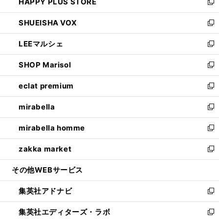
HAPPY PLUS STORE
ド
ィ
い
新
ウ
ン
ウ
し
SHUEISHA VOX
で
ド
ィ
い
新
開
ウ
ン
ウ
し
LEEマルシェ
く
で
ド
ィ
い
新
開
ウ
ン
ウ
し
SHOP Marisol
く
で
ド
ィ
い
新
開
ウ
ン
ウ
し
eclat premium
く
で
ド
ィ
い
新
開
ウ
ン
ウ
し
mirabella
く
で
ド
ィ
い
新
開
ウ
ン
ウ
し
mirabella homme
く
で
ド
ィ
い
新
開
ウ
ン
ウ
し
zakka market
く
で
ド
ィ
い
新
開
ウ
ン
ウ
し
その他WEBサービス
く
で
ド
ィ
い
開
ウ
ン
ウ
集英社アドナビ
く
で
ド
ィ
新
開
ウ
ン
し
集英社エディターズ・ラボ
く
で
ド
い
新