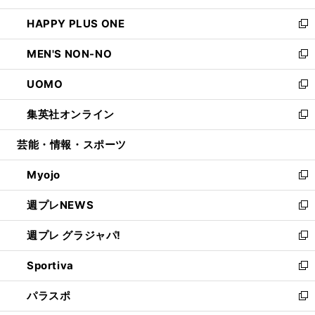
開
ウ
ン
ウ
し
HAPPY PLUS ONE
く
で
ド
ィ
い
新
開
ウ
ン
ウ
し
MEN'S NON-NO
く
で
ド
ィ
い
新
開
ウ
ン
ウ
し
UOMO
く
で
ド
ィ
い
新
開
ウ
ン
ウ
し
集英社オンライン
く
で
ド
ィ
い
新
開
ウ
ン
ウ
し
芸能・情報・スポーツ
く
で
ド
ィ
い
開
ウ
ン
ウ
Myojo
く
で
ド
ィ
新
開
ウ
ン
し
週プレNEWS
く
で
ド
い
新
開
ウ
ウ
し
週プレ グラジャパ!
く
で
ィ
い
新
開
ン
ウ
し
Sportiva
く
ド
ィ
い
新
ウ
ン
ウ
し
パラスポ
で
ド
ィ
い
新
開
ウ
ン
ウ
し