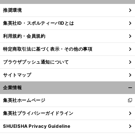
開
く/
推奨環境
閉
じ
集英社ID・スポルティーバIDとは
る
利用規約・会員規約
【
プ
・
】
ロ野球
我が心の最良助っ人
規格外パワーで超特大弾に退場６回
記憶にも記録にも残ったパナマの怪人
特定商取引法に基づく表示・その他の事項
ブラウザプッシュ通知について
サイトマップ
企業情報
開
く/
集英社ホームページ
新
閉
し
じ
集英社プライバシーガイドライン
い
る
ウ
SHUEISHA Privacy Guideline
ィ
ン