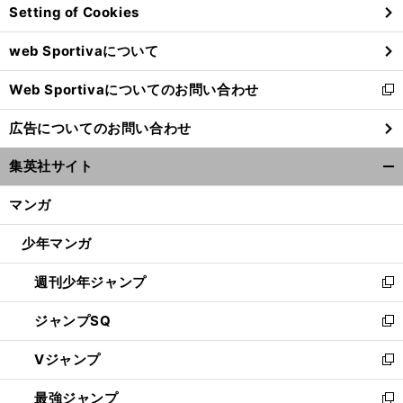
Setting of Cookies
ド
ウ
web Sportivaについて
で
開
Web Sportivaについてのお問い合わせ
く
新
し
広告についてのお問い合わせ
い
ウ
集英社サイト
ィ
開
ン
く/
マンガ
ド
閉
ウ
じ
少年マンガ
で
る
開
週刊少年ジャンプ
く
新
し
ジャンプSQ
い
新
ウ
し
Vジャンプ
ィ
い
新
ン
ウ
し
最強ジャンプ
ド
ィ
い
新