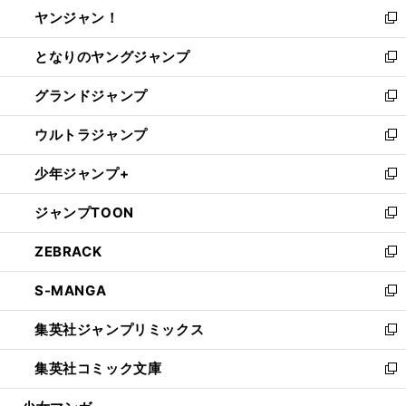
ウ
し
ヤンジャン！
く
で
ィ
い
新
開
ン
ウ
し
となりのヤングジャンプ
く
ド
ィ
い
新
ウ
ン
ウ
し
グランドジャンプ
で
ド
ィ
い
新
開
ウ
ン
ウ
し
ウルトラジャンプ
く
で
ド
ィ
い
新
開
ウ
ン
ウ
し
少年ジャンプ+
く
で
ド
ィ
い
新
開
ウ
ン
ウ
し
ジャンプTOON
く
で
ド
ィ
い
新
開
ウ
ン
ウ
し
ZEBRACK
く
で
ド
ィ
い
新
開
ウ
ン
ウ
し
S-MANGA
く
で
ド
ィ
い
新
開
ウ
ン
ウ
し
集英社ジャンプリミックス
く
で
ド
ィ
い
新
開
ウ
ン
ウ
し
集英社コミック文庫
く
で
ド
ィ
い
新
開
ウ
ン
ウ
し