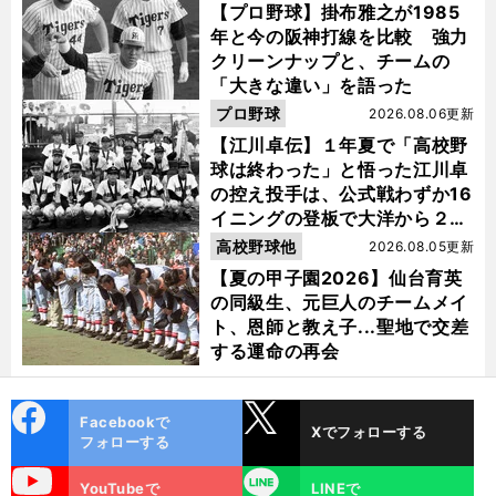
【プロ野球】掛布雅之が1985
年と今の阪神打線を比較 強力
クリーンナップと、チームの
「大きな違い」を語った
プロ野球
2026.08.06更新
【江川卓伝】１年夏で「高校野
球は終わった」と悟った江川卓
の控え投手は、公式戦わずか16
イニングの登板で大洋から２位
指名を受けた
高校野球他
2026.08.05更新
【夏の甲子園2026】仙台育英
の同級生、元巨人のチームメイ
ト、恩師と教え子...聖地で交差
する運命の再会
cebo
X
Facebookで
Xでフォローする
ok
フォローする
uTube
LINE
YouTubeで
LINEで