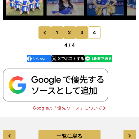
1
2
3
4
のページへ
前
4 / 4
いいね
Xでポストする
LINEで送る
line
faceboo
x
k
Googleの「優先ソース」について
一覧に戻る