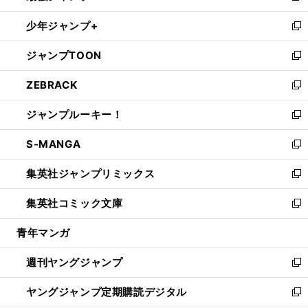
ウ
ン
ウ
し
少年ジャンプ+
で
ド
ィ
い
新
開
ウ
ン
ウ
し
ジャンプTOON
く
で
ド
ィ
い
新
開
ウ
ン
ウ
し
ZEBRACK
く
で
ド
ィ
い
新
開
ウ
ン
ウ
し
ジャンプルーキー！
く
で
ド
ィ
い
新
開
ウ
ン
ウ
し
S-MANGA
く
で
ド
ィ
い
新
開
ウ
ン
ウ
し
集英社ジャンプリミックス
く
で
ド
ィ
い
新
開
ウ
ン
ウ
し
集英社コミック文庫
く
で
ド
ィ
い
新
開
ウ
ン
ウ
し
青年マンガ
く
で
ド
ィ
い
開
ウ
ン
ウ
週刊ヤングジャンプ
く
で
ド
ィ
新
開
ウ
ン
し
ヤングジャンプ定期購読デジタル
く
で
ド
い
新
開
ウ