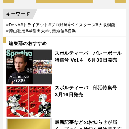
キーワード
#DeNA
#トライアウト
#プロ野球
#ベイスターズ
#大阪桐蔭
#徳山壮磨
#早稲田大
#村瀬秀信
#横浜
編集部のおすすめ
スポルティーバ バレーボール
特集号 Vol.4 6月30日発売
スポルティーバ 部活特集号
3月16日発売
最新記事などのお知らせが届
く プッシュ通知を受け取る方