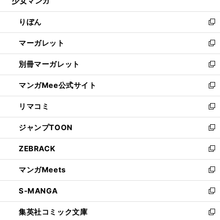
少女マンガ
く
で
ド
ィ
い
開
ウ
ン
ウ
りぼん
く
で
ド
ィ
新
開
ウ
ン
し
マーガレット
く
で
ド
い
新
開
ウ
ウ
し
別冊マーガレット
く
で
ィ
い
新
開
ン
ウ
し
マンガMee公式サイト
く
ド
ィ
い
新
ウ
ン
ウ
し
リマコミ
で
ド
ィ
い
新
開
ウ
ン
ウ
し
ジャンプTOON
く
で
ド
ィ
い
新
開
ウ
ン
ウ
し
ZEBRACK
く
で
ド
ィ
い
新
開
ウ
ン
ウ
し
マンガMeets
く
で
ド
ィ
い
新
開
ウ
ン
ウ
し
S-MANGA
く
で
ド
ィ
い
新
開
ウ
ン
ウ
し
集英社コミック文庫
く
で
ド
ィ
い
新