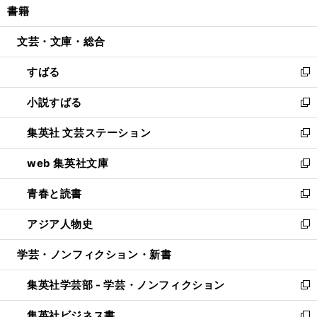
書籍
く
で
ド
ィ
い
開
ウ
ン
ウ
文芸・文庫・総合
く
で
ド
ィ
開
ウ
ン
すばる
く
で
ド
新
開
ウ
し
小説すばる
く
で
い
新
開
ウ
し
集英社 文芸ステーション
く
ィ
い
新
ン
ウ
し
web 集英社文庫
ド
ィ
い
新
ウ
ン
ウ
し
青春と読書
で
ド
ィ
い
新
開
ウ
ン
ウ
し
アジア人物史
く
で
ド
ィ
い
新
開
ウ
ン
ウ
し
学芸・ノンフィクション・新書
く
で
ド
ィ
い
開
ウ
ン
ウ
集英社学芸部 - 学芸・ノンフィクション
く
で
ド
ィ
新
開
ウ
ン
し
集英社ビジネス書
く
で
ド