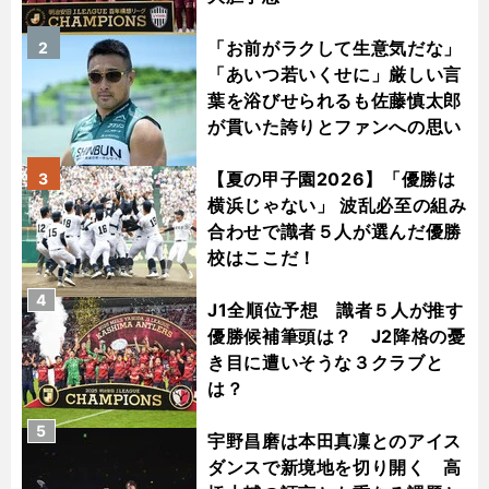
「お前がラクして生意気だな」
2
「あいつ若いくせに」厳しい言
葉を浴びせられるも佐藤慎太郎
が貫いた誇りとファンへの思い
【夏の甲子園2026】「優勝は
3
横浜じゃない」 波乱必至の組み
合わせで識者５人が選んだ優勝
校はここだ！
4
J1全順位予想 識者５人が推す
優勝候補筆頭は？ J2降格の憂
き目に遭いそうな３クラブと
は？
5
宇野昌磨は本田真凜とのアイス
ダンスで新境地を切り開く 高