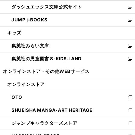
開
ン
ウ
し
ダッシュエックス文庫公式サイト
く
ド
ィ
い
新
ウ
ン
ウ
し
JUMP j-BOOKS
で
ド
ィ
い
新
開
ウ
ン
ウ
し
キッズ
く
で
ド
ィ
い
開
ウ
ン
ウ
集英社みらい文庫
く
で
ド
ィ
新
開
ウ
ン
し
集英社の児童図書 S-KIDS.LAND
く
で
ド
い
新
開
ウ
ウ
し
オンラインストア・
その他WEBサービス
く
で
ィ
い
開
ン
ウ
オンラインストア
く
ド
ィ
ウ
ン
OTO
で
ド
新
開
ウ
し
SHUEISHA MANGA-ART HERITAGE
く
で
い
新
開
ウ
し
ジャンプキャラクターズストア
く
ィ
い
新
ン
ウ
し