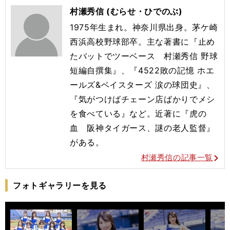
村瀬秀信 (むらせ・ひでのぶ)
1975年生まれ。神奈川県出身。茅ケ崎
西浜高校野球部卒。主な著書に『止め
たバットでツーベース 村瀬秀信 野球
短編自撰集』、『4522敗の記憶 ホエ
ールズ&ベイスターズ 涙の球団史』、
『気がつけばチェーン店ばかりでメシ
を食べている』など。近著に『虎の
血 阪神タイガース、謎の老人監督』
がある。
村瀬秀信の記事一覧
フォトギャラリーを見る