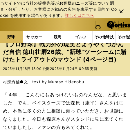
当サイトでは当社の提携先等がお客様のニーズ等について調
査・分析したり、お客様にお勧めの広告を表⽰する⽬的で Co
閉じ
okie を使⽤する場合があります。
詳しくはこちら
る
マイペ
web Sportiva (webスポルティーバ)
検索
メニュ
we
ー
野球の記事一覧
プロ野球
【プロ野球】戦力外の現実
b
ジ
野球
サッカー
競馬
ゴルフ
その他球技
その他
ス
【プロ野球】戦力外の現実とようやくつかん
ポ
だ自信 徳山壮磨26歳、"新球"ツーシームに賭
ル
けたトライアウトのマウンド (4ページ目)
テ
ィ
2025年11月18日 18:00 公開
2025年11月24日 09:55 更新
ー
バ
村瀬秀信●文 text by Murase Hidenobu
「４年......こんなにもあっけないものなんだな、と思いま
した。でも、ベイスターズでは森原（康平）さんをはじ
め、本当に多くの方に相談に乗っていただき、お世話に
なりました。今日も森原さんがスタンドに見に来てくれ
ていましたし、ファンの方も来てくれて。