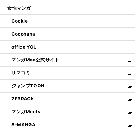
開
ウ
ン
ウ
し
女性マンガ
く
で
ド
ィ
い
開
ウ
ン
ウ
Cookie
く
で
ド
ィ
新
開
ウ
ン
し
Cocohana
く
で
ド
い
新
開
ウ
ウ
し
office YOU
く
で
ィ
い
新
開
ン
ウ
し
マンガMee公式サイト
く
ド
ィ
い
新
ウ
ン
ウ
し
リマコミ
で
ド
ィ
い
新
開
ウ
ン
ウ
し
ジャンプTOON
く
で
ド
ィ
い
新
開
ウ
ン
ウ
し
ZEBRACK
く
で
ド
ィ
い
新
開
ウ
ン
ウ
し
マンガMeets
く
で
ド
ィ
い
新
開
ウ
ン
ウ
し
S-MANGA
く
で
ド
ィ
い
新
開
ウ
ン
ウ
し