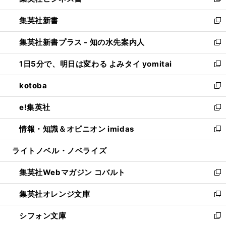
い
新
開
ウ
ウ
し
集英社新書
く
で
ィ
い
新
開
ン
ウ
し
集英社新書プラス - 知の水先案内人
く
ド
ィ
い
新
ウ
ン
ウ
し
1日5分で、明日は変わる よみタイ yomitai
で
ド
ィ
い
新
開
ウ
ン
ウ
し
kotoba
く
で
ド
ィ
い
新
開
ウ
ン
ウ
し
e!集英社
く
で
ド
ィ
い
新
開
ウ
ン
ウ
し
情報・知識＆オピニオン imidas
く
で
ド
ィ
い
新
開
ウ
ン
ウ
し
ライトノベル・ノベライズ
く
で
ド
ィ
い
開
ウ
ン
ウ
集英社Webマガジン コバルト
く
で
ド
ィ
新
開
ウ
ン
し
集英社オレンジ文庫
く
で
ド
い
新
開
ウ
ウ
し
シフォン文庫
く
で
ィ
い
新