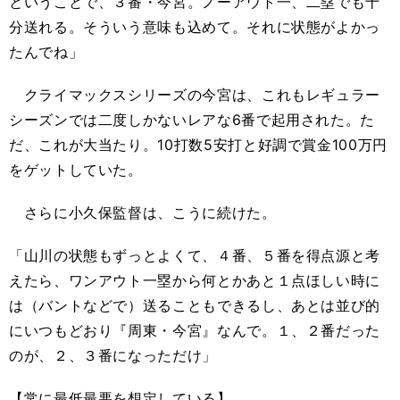
ということで、３番・今宮。ノーアウト一、二塁でも十
分送れる。そういう意味も込めて。それに状態がよかっ
たんでね」
クライマックスシリーズの今宮は、これもレギュラー
シーズンでは二度しかないレアな6番で起用された。た
だ、これが大当たり。10打数5安打と好調で賞金100万円
をゲットしていた。
さらに小久保監督は、こうに続けた。
「山川の状態もずっとよくて、４番、５番を得点源と考
えたら、ワンアウト一塁から何とかあと１点ほしい時に
は（バントなどで）送ることもできるし、あとは並び的
にいつもどおり『周東・今宮』なんで。１、２番だった
のが、２、３番になっただけ」
【常に最低最悪を想定している】