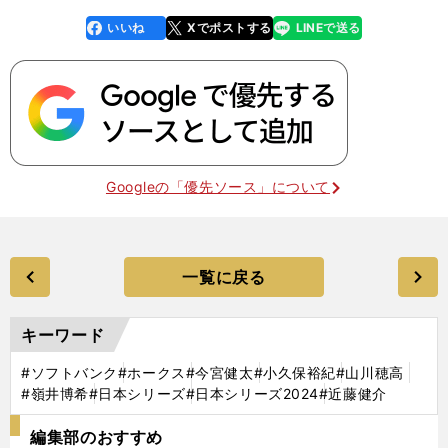
いいね
Xでポストする
LINEで送る
line
faceboo
x
k
Googleの「優先ソース」について
一覧に戻る
キーワード
#ソフトバンク
#ホークス
#今宮健太
#小久保裕紀
#山川穂高
#嶺井博希
#日本シリーズ
#日本シリーズ2024
#近藤健介
編集部のおすすめ