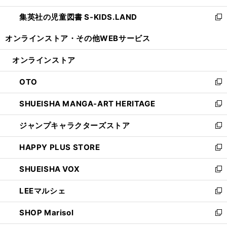
開
ウ
ン
し
集英社の児童図書 S-KIDS.LAND
く
で
ド
い
新
開
ウ
ウ
し
オンラインストア・
その他WEBサービス
く
で
ィ
い
開
ン
ウ
オンラインストア
く
ド
ィ
ウ
ン
OTO
で
ド
新
開
ウ
し
SHUEISHA MANGA-ART HERITAGE
く
で
い
新
開
ウ
し
ジャンプキャラクターズストア
く
ィ
い
新
ン
ウ
し
HAPPY PLUS STORE
ド
ィ
い
新
ウ
ン
ウ
し
SHUEISHA VOX
で
ド
ィ
い
新
開
ウ
ン
ウ
し
LEEマルシェ
く
で
ド
ィ
い
新
開
ウ
ン
ウ
し
SHOP Marisol
く
で
ド
ィ
い
新
開
ウ
ン
ウ
し