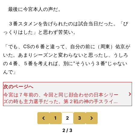
最後に今宮本人の声だ。
３番スタメンを告げられたのは試合当日だった。「び
っくりはした」と思わず苦笑い。
「でも、CSの６番と違って、自分の前に（周東）佑京が
いた。あまりシーズンと変わらないと思ったし、うしろ
の４番、５番を考えれば、別に"そういう３番"じゃない
んで」
次のページへ
今宮は７年前の、今回と同じ顔合わせの日本シリー
ズの時も主力選手だった。第２戦の神の手スライデ
ィング、第４戦では横浜スタジアムのフィールドシ
ートに飛び込んでフライを捕るなど印象深いプレー
次
1
2
3
のページへ
のページへ
を見せている。今
前
2 / 3