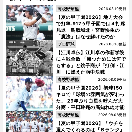
高校野球他
2026.08.10更新
【夏の甲子園2026】地方大会
で打率.917→甲子園では４打席
凡退 鳥取城北・宮野快生の
「魔法」はなぜ解けたのか
プロ野球
2026.08.10更新
【江川卓伝】江川卓の作新学院
に４戦全敗 「勝つためには何で
もする」と銚子商が「打倒・江
川」に燃えた雨中決戦
高校野球他
2026.08.09更新
【夏の甲子園2026】初球150
キロで「球場の雰囲気が変わっ
た」 29年ぶり白星を呼んだ大
分商・平田玲翔の底知れぬ才能
高校野球他
2026.08.08更新
【夏の甲子園2026】「ウチを
選んでくれるのは『Ｂランク』