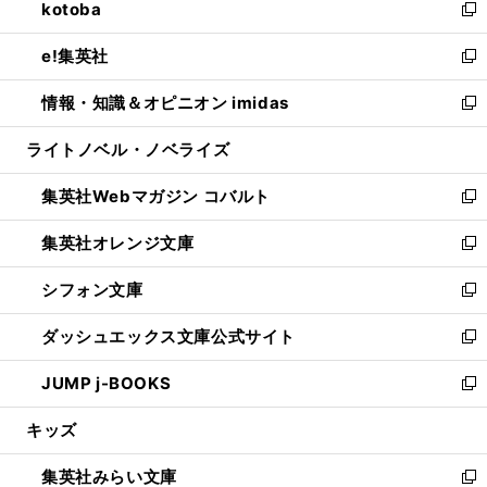
kotoba
く
で
ド
ィ
い
新
開
ウ
ン
ウ
し
e!集英社
く
で
ド
ィ
い
新
開
ウ
ン
ウ
し
情報・知識＆オピニオン imidas
く
で
ド
ィ
い
新
開
ウ
ン
ウ
し
ライトノベル・ノベライズ
く
で
ド
ィ
い
開
ウ
ン
ウ
集英社Webマガジン コバルト
く
で
ド
ィ
新
開
ウ
ン
し
集英社オレンジ文庫
く
で
ド
い
新
開
ウ
ウ
し
シフォン文庫
く
で
ィ
い
新
開
ン
ウ
し
ダッシュエックス文庫公式サイト
く
ド
ィ
い
新
ウ
ン
ウ
し
JUMP j-BOOKS
で
ド
ィ
い
新
開
ウ
ン
ウ
し
キッズ
く
で
ド
ィ
い
開
ウ
ン
ウ
集英社みらい文庫
く
で
ド
ィ
新