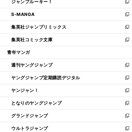
ジャンプルーキー！
く
で
ド
ィ
い
新
開
ウ
ン
ウ
し
S-MANGA
く
で
ド
ィ
い
新
開
ウ
ン
ウ
し
集英社ジャンプリミックス
く
で
ド
ィ
い
新
開
ウ
ン
ウ
し
集英社コミック文庫
く
で
ド
ィ
い
新
開
ウ
ン
ウ
し
青年マンガ
く
で
ド
ィ
い
開
ウ
ン
ウ
週刊ヤングジャンプ
く
で
ド
ィ
新
開
ウ
ン
し
ヤングジャンプ定期購読デジタル
く
で
ド
い
新
開
ウ
ウ
し
ヤンジャン！
く
で
ィ
い
新
開
ン
ウ
し
となりのヤングジャンプ
く
ド
ィ
い
新
ウ
ン
ウ
し
グランドジャンプ
で
ド
ィ
い
新
開
ウ
ン
ウ
し
ウルトラジャンプ
く
で
ド
ィ
い
新