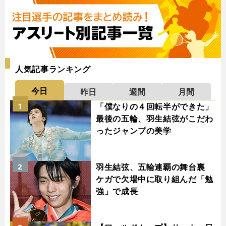
人気記事ランキング
今日
昨日
週間
月間
「僕なりの４回転半ができた」
1
最後の五輪、羽生結弦がこだわ
ったジャンプの美学
羽生結弦、五輪連覇の舞台裏
2
ケガで欠場中に取り組んだ「勉
強」で成長