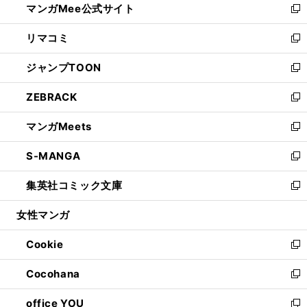
マンガMee公式サイト
く
ド
ィ
い
新
ウ
ン
ウ
し
リマコミ
で
ド
ィ
い
新
開
ウ
ン
ウ
し
ジャンプTOON
く
で
ド
ィ
い
新
開
ウ
ン
ウ
し
ZEBRACK
く
で
ド
ィ
い
新
開
ウ
ン
ウ
し
マンガMeets
く
で
ド
ィ
い
新
開
ウ
ン
ウ
し
S-MANGA
く
で
ド
ィ
い
新
開
ウ
ン
ウ
し
集英社コミック文庫
く
で
ド
ィ
い
新
開
ウ
ン
ウ
し
女性マンガ
く
で
ド
ィ
い
開
ウ
ン
ウ
Cookie
く
で
ド
ィ
新
開
ウ
ン
し
Cocohana
く
で
ド
い
新
開
ウ
ウ
し
office YOU
く
で
ィ
い
新