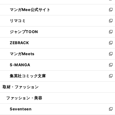
開
ン
ウ
し
マンガMee公式サイト
く
ド
ィ
い
新
ウ
ン
ウ
し
リマコミ
で
ド
ィ
い
新
開
ウ
ン
ウ
し
ジャンプTOON
く
で
ド
ィ
い
新
開
ウ
ン
ウ
し
ZEBRACK
く
で
ド
ィ
い
新
開
ウ
ン
ウ
し
マンガMeets
く
で
ド
ィ
い
新
開
ウ
ン
ウ
し
S-MANGA
く
で
ド
ィ
い
新
開
ウ
ン
ウ
し
集英社コミック文庫
く
で
ド
ィ
い
新
開
ウ
ン
ウ
し
取材・ファッション
く
で
ド
ィ
い
開
ウ
ン
ウ
ファッション・美容
く
で
ド
ィ
開
ウ
ン
Seventeen
く
で
ド
新
開
ウ