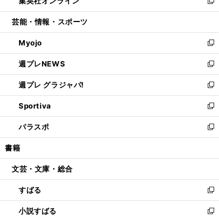
集英社オンライン
く
で
ド
ィ
い
新
開
ウ
ン
ウ
し
芸能・情報・スポーツ
く
で
ド
ィ
い
開
ウ
ン
ウ
Myojo
く
で
ド
ィ
新
開
ウ
ン
し
週プレNEWS
く
で
ド
い
新
開
ウ
ウ
し
週プレ グラジャパ!
く
で
ィ
い
新
開
ン
ウ
し
Sportiva
く
ド
ィ
い
新
ウ
ン
ウ
し
パラスポ
で
ド
ィ
い
新
開
ウ
ン
ウ
し
書籍
く
で
ド
ィ
い
開
ウ
ン
ウ
文芸・文庫・総合
く
で
ド
ィ
開
ウ
ン
すばる
く
で
ド
新
開
ウ
し
小説すばる
く
で
い
新