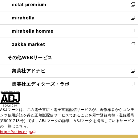
eclat premium
く
で
ド
ィ
い
新
開
ウ
ン
ウ
し
mirabella
く
で
ド
ィ
い
新
開
ウ
ン
ウ
し
mirabella homme
く
で
ド
ィ
い
新
開
ウ
ン
ウ
し
zakka market
く
で
ド
ィ
い
新
開
ウ
ン
ウ
し
その他WEBサービス
く
で
ド
ィ
い
開
ウ
ン
ウ
集英社アドナビ
く
で
ド
ィ
新
開
ウ
ン
し
集英社エディターズ・ラボ
く
で
ド
い
新
開
ウ
ウ
し
く
で
ィ
い
開
ン
ウ
ABJマークは、この電子書店・電子書籍配信サービスが、著作権者からコンテ
く
ド
ィ
ンツ使用許諾を得た正規版配信サービスであることを示す登録商標（登録番号
ウ
ン
第6091713号）です。ABJマークの詳細、ABJマークを掲示しているサービス
で
ド
の一覧はこちら。
開
ウ
https://aebs.or.jp/
新
く
で
し