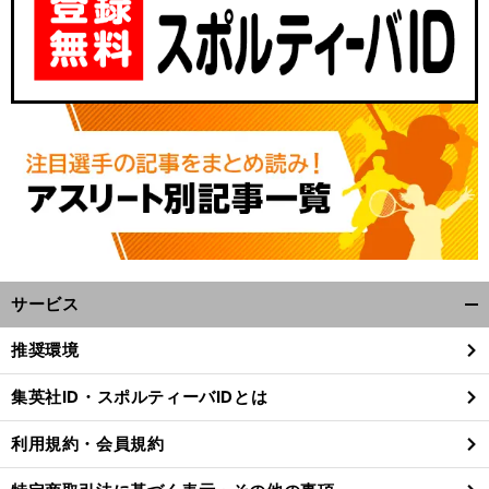
サービス
開
く/
推奨環境
閉
じ
集英社ID・スポルティーバIDとは
る
利用規約・会員規約