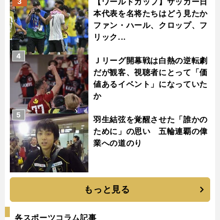
【ワールドカップ】サッカー日
3
本代表を名将たちはどう見たか
ファン・ハール、クロップ、フ
リック...
4
Ｊリーグ開幕戦は白熱の逆転劇
だが観客、視聴者にとって「価
値あるイベント」になっていた
か
5
羽生結弦を覚醒させた「誰かの
ために」の思い 五輪連覇の偉
業への道のり
もっと見る
各スポーツコラム記事