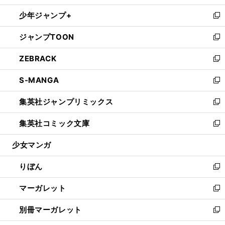
開
ウ
ン
ウ
し
少年ジャンプ+
く
で
ド
ィ
い
新
開
ウ
ン
ウ
し
ジャンプTOON
く
で
ド
ィ
い
新
開
ウ
ン
ウ
し
ZEBRACK
く
で
ド
ィ
い
新
開
ウ
ン
ウ
し
S-MANGA
く
で
ド
ィ
い
新
開
ウ
ン
ウ
し
集英社ジャンプリミックス
く
で
ド
ィ
い
新
開
ウ
ン
ウ
し
集英社コミック文庫
く
で
ド
ィ
い
新
開
ウ
ン
ウ
し
少女マンガ
く
で
ド
ィ
い
開
ウ
ン
ウ
りぼん
く
で
ド
ィ
新
開
ウ
ン
し
マーガレット
く
で
ド
い
新
開
ウ
ウ
し
別冊マーガレット
く
で
ィ
い
新
開
ン
ウ
し