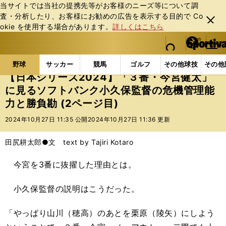
当サイトでは当社の提携先等がお客様のニーズ等について調
査・分析したり、お客様にお勧めの広告を表⽰する⽬的で Co
閉じ
okie を使⽤する場合があります。
詳しくはこちら
る
マイペ
web Sportiva (webスポルティーバ)
検索
メニュ
we
ー
野球の記事一覧
プロ野球
【日本シリーズ2024】
b
ジ
野球
サッカー
競馬
ゴルフ
その他球技
その他
ス
【日本シリーズ2024】「３番・今宮健太」
ポ
に見るソフトバンク小久保監督の危機管理能
ル
力と勝負勘 (2ページ目)
テ
ィ
2024年10月27日 11:35 公開
2024年10月27日 11:36 更新
ー
バ
田尻耕太郎●文 text by Tajiri Kotaro
今宮を3番に抜擢した理由とは。
小久保監督の説明はこうだった。
「やっぱり山川（穂高）のあとを栗原（陵矢）にしよう