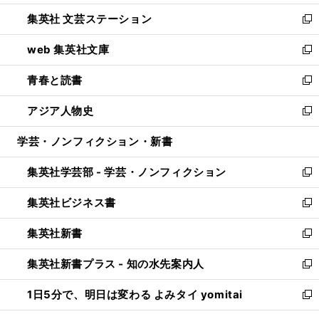
開
ウ
し
集英社 文芸ステーション
く
ィ
い
新
ン
ウ
し
web 集英社文庫
ド
ィ
い
新
ウ
ン
ウ
し
青春と読書
で
ド
ィ
い
新
開
ウ
ン
ウ
し
アジア人物史
く
で
ド
ィ
い
新
開
ウ
ン
ウ
し
学芸・ノンフィクション・新書
く
で
ド
ィ
い
開
ウ
ン
ウ
集英社学芸部 - 学芸・ノンフィクション
く
で
ド
ィ
新
開
ウ
ン
し
集英社ビジネス書
く
で
ド
い
新
開
ウ
ウ
し
集英社新書
く
で
ィ
い
新
開
ン
ウ
し
集英社新書プラス - 知の水先案内人
く
ド
ィ
い
新
ウ
ン
ウ
し
1日5分で、明日は変わる よみタイ yomitai
で
ド
ィ
い
新
開
ウ
ン
ウ
し