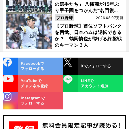
の選手たち」 八幡商が15年ぶ
り甲子園をつかんだ"名門復
活"の舞台裏
プロ野球
2026.08.07更新
【プロ野球】首位ソフトバンク
を西武、日本ハムは逆転できる
か？ 鶴岡慎也が挙げる終盤戦
のキーマン３人
cebo
X
Facebookで
Xでフォローする
ok
フォローする
uTube
LINE
YouTubeで
LINEで
チャンネル登録
アカウント追加
stagra
Instagramで
m
フォローする