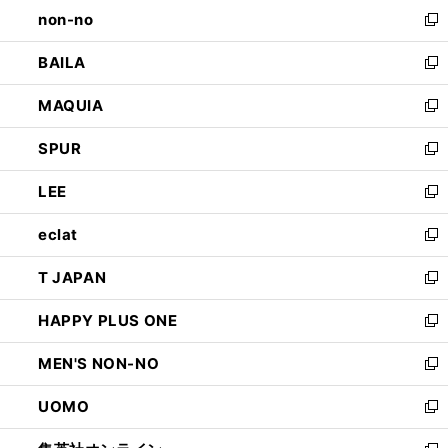
し
non-no
く
で
い
新
開
ウ
し
BAILA
く
ィ
い
新
ン
ウ
し
MAQUIA
ド
ィ
い
新
ウ
ン
ウ
し
SPUR
で
ド
ィ
い
新
開
ウ
ン
ウ
し
LEE
く
で
ド
ィ
い
新
開
ウ
ン
ウ
し
eclat
く
で
ド
ィ
い
新
開
ウ
ン
ウ
し
T JAPAN
く
で
ド
ィ
い
新
開
ウ
ン
ウ
し
HAPPY PLUS ONE
く
で
ド
ィ
い
新
開
ウ
ン
ウ
し
MEN'S NON-NO
く
で
ド
ィ
い
新
開
ウ
ン
ウ
し
UOMO
く
で
ド
ィ
い
新
開
ウ
ン
ウ
し