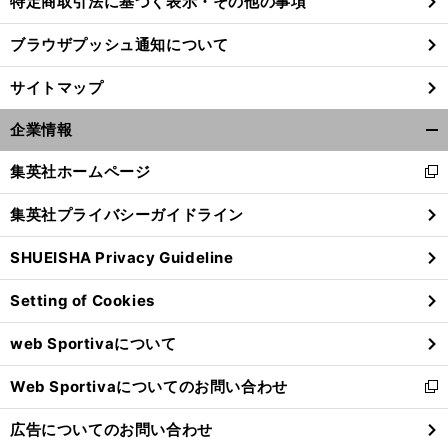
特定商取引法に基づく表示・その他の事項
ブラウザプッシュ通知について
前
へ
サイトマップ
企業情報
開
く/
集英社ホームページ
新
閉
し
じ
集英社プライバシーガイドライン
い
る
ウ
SHUEISHA Privacy Guideline
ィ
ン
Setting of Cookies
ド
ウ
web Sportivaについて
で
開
Web Sportivaについてのお問い合わせ
く
新
し
広告についてのお問い合わせ
い