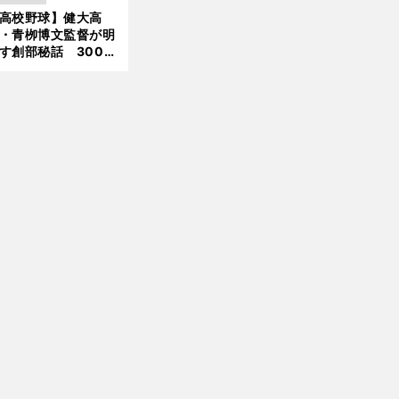
機動破壊」はこうし
高校野球】健大高
新
生まれた
・青栁博文監督が明
す創部秘話 300万
の借金、涙の10年間
経てたどり着いた甲
園
」
前