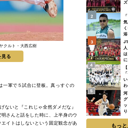
ズ
を
「
2
気
く
浴
太
J
3
たヤクルト・大西広樹
ァ
人
は
を見る
に
4
と
【
「
い
は一軍で５試合に登板。真っすぐの
わ
5
だ
河
グ
ッ
上げないと『これじゃ全然ダメだな』
り
宏明さんと話をした時に、上半身のウ
糧
ウエイトはしないという固定観念があ
は
もっと