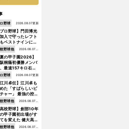
事
ロ野球
2026.08.07更新
プロ野球】門田博光
加入で守ったレフト
もベストナインに輝
た石嶺和彦 「サッ
校野球他
2026.08.07更
」という愛称は松永
夏の甲子園2026】
新
美がきっかけ？
阪桐蔭初優勝メンバ
、最速157キロ右
、平成初完封＆初本
ロ野球
2026.08.07更新
打... 指揮官たちの知
江川卓伝】江川卓も
れざる現役時代
めた「すばらしいピ
チャー」 最強の控え
手・大橋康延はいか
校野球他
2026.08.07更
して高校３年間を過
高校野球】創部10年
新
したのか
の甲子園初出場がす
てを変えた 健大高
・青栁監督が語る
校野球他
2026.08.07更