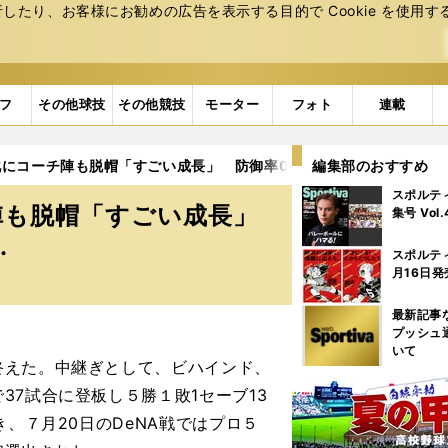
たり、お客様にお勧めの広告を表⽰する⽬的で Cookie を使⽤す
フ
その他球技
その他競技
モーター
フォト
連載
にコーチ陣も脱帽「すごい成長」 防御率0.93、オールスター初選出.
編集部のおすすめ
スポルテ
陣も脱帽「すごい成長」
集号 Vol
.
スポルテ
月16日発
最新記事
プッシュ
いて
えた。中継ぎとして、ビハインド、
7試合に登板し５勝１敗1セーブ13
、７月20日のDeNA戦ではプロ５