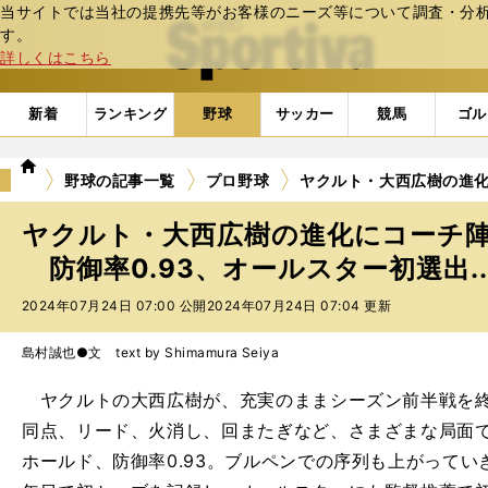
当サイトでは当社の提携先等がお客様のニーズ等について調査・分析し
web Sportiva (webスポルティーバ)
す。
詳しくはこちら
新着
ランキング
野球
サッカー
競馬
ゴル
we
野球の記事一覧
プロ野球
ヤクルト・大西広樹の進化
b
ス
ヤクルト・大西広樹の進化にコーチ
ポ
ル
防御率0.93、オールスター初選出..
テ
2024年07月24日 07:00 公開
2024年07月24日 07:04 更新
ィ
ー
バ
島村誠也●文 text by Shimamura Seiya
ヤクルトの大西広樹が、充実のままシーズン前半戦を終
同点、リード、火消し、回またぎなど、さまざまな局面で3
ホールド、防御率0.93。ブルペンでの序列も上がっていき