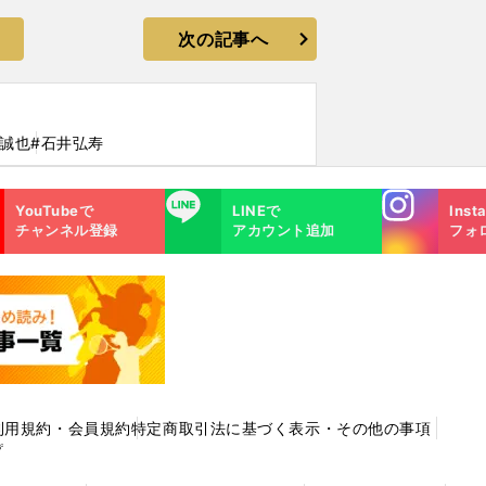
次の記事へ
村誠也
#石井弘寿
Instagra
LINE
YouTubeで
LINEで
Inst
m
チャンネル登録
アカウント追加
フォ
利用規約・会員規約
特定商取引法に基づく表示・その他の事項
プ