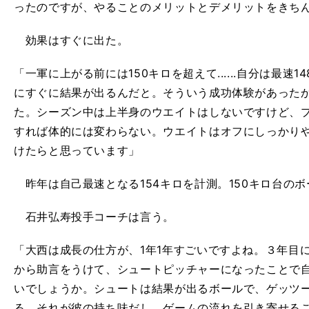
ったのですが、やることのメリットとデメリットをきち
効果はすぐに出た。
「一軍に上がる前には150キロを超えて......自分は最速
にすぐに結果が出るんだと。そういう成功体験があった
た。シーズン中は上半身のウエイトはしないですけど、
すれば体的には変わらない。ウエイトはオフにしっかり
けたらと思っています」
昨年は自己最速となる154キロを計測。150キロ台の
石井弘寿投手コーチは言う。
「大西は成長の仕方が、1年1年すごいですよね。３年目に
から助言をうけて、シュートピッチャーになったことで
いでしょうか。シュートは結果が出るボールで、ゲッツ
る。それが彼の持ち味だし、ゲームの流れを引き寄せる