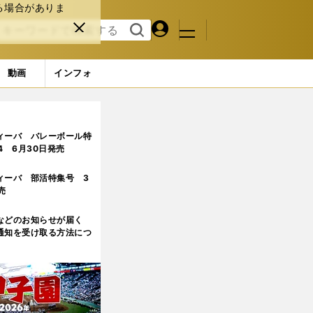
る場合がありま
マイペ
閉じ
検索
メニュ
ー
る
す
ジ
る
動画
インフォ
..
ィーバ バレーボール特
.4 6月30日発売
ィーバ 部活特集号 3
売
などのお知らせが届く
通知を受け取る方法につ