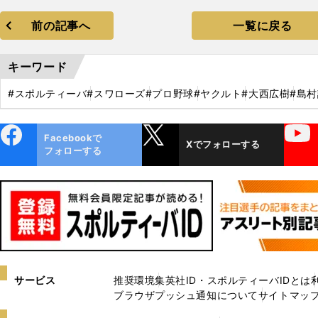
前の記事へ
一覧に戻る
キーワード
#スポルティーバ
#スワローズ
#プロ野球
#ヤクルト
#大西広樹
#島
ebo
X
YouTube
Facebookで
Xでフォローする
ok
フォローする
サービス
推奨環境
集英社ID・スポルティーバIDとは
ブラウザプッシュ通知について
サイトマッ