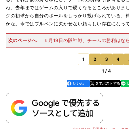
ね。去年まではゲームの入りで硬くなるところがありま
グの初球から自分のボールをしっかり投げられている。
かな。今ではブルペンに欠かせない頼もしい存在になっ
次のページへ
５月19日の阪神戦、チームの勝利はな
大西にとって象徴的な登板となった。大西は２点リード
の場面から火消しで登場。中野拓夢への初球を148キロ
手ゴロ併殺打。つづく
1
2
3
4
のページへ
1 / 4
いいね
Xでポストする
line
faceboo
x
k
・
ほ