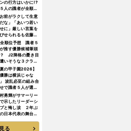
ンの行方はいかに!?
５人の識者が全順位
大胆予想
お前がラクして生意
だな」「あいつ若い
せに」厳しい言葉を
びせられるも佐藤慎
郎が貫いた誇りとフ
1全順位予想 識者５
ンへの思い
が推す優勝候補筆頭
？ J2降格の憂き目
遭いそうな３クラブ
は？
夏の甲子園2026】
優勝は横浜じゃな
」 波乱必至の組み合
せで識者５人が選ん
優勝校はここだ！
村勇輝がサマーリー
で示したリーダーシ
プと悔し涙 ２年ぶ
の日本代表の舞台を
に３年目のNBA挑戦
続く
見る