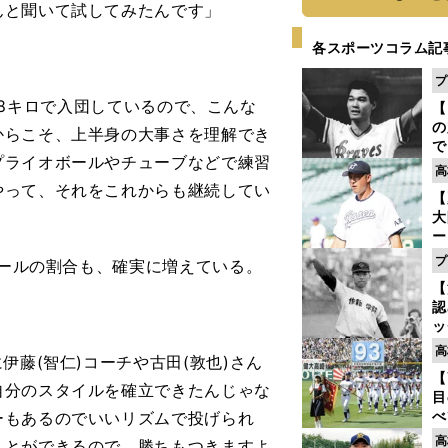
んと聞いて試してみたんです」
各スポーツコラム記
プ
148キロで入団しているので、こんな
【
の
からこそ、上半身の大事さを理解でき
で
プライオボールやチューブなどで練習
い
高
サ
やって、それをこれからも継続してい
【
浩
大
ー
腕
プ
ボールの割合も、確実に増えている。
塁
【
ら
認
ッ
投
高
伊藤(智仁)コーチや古田(敦也)さん
に
【
ご
自分のスタイルを確立できたんじゃな
目
べ
ーもあるのでいいリズムで投げられ
崎
高
ことができるので、勝ちもつきますよ