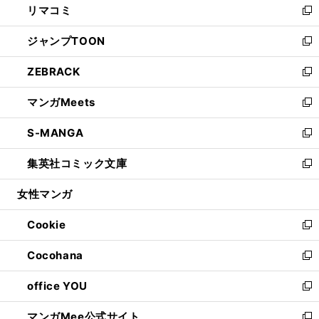
リマコミ
で
ド
ィ
い
新
開
ウ
ン
ウ
し
ジャンプTOON
く
で
ド
ィ
い
新
開
ウ
ン
ウ
し
ZEBRACK
く
で
ド
ィ
い
新
開
ウ
ン
ウ
し
マンガMeets
く
で
ド
ィ
い
新
開
ウ
ン
ウ
し
S-MANGA
く
で
ド
ィ
い
新
開
ウ
ン
ウ
し
集英社コミック文庫
く
で
ド
ィ
い
新
開
ウ
ン
ウ
し
女性マンガ
く
で
ド
ィ
い
開
ウ
ン
ウ
Cookie
く
で
ド
ィ
新
開
ウ
ン
し
Cocohana
く
で
ド
い
新
開
ウ
ウ
し
office YOU
く
で
ィ
い
新
開
ン
ウ
し
マンガMee公式サイト
く
ド
ィ
い