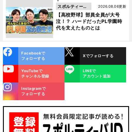
スポルティーバ
2026.08.06更新
動画
【高校野球】部員全員が大号
泣！？ ハードだったPL学園時
代を支えたものとは
cebo
X
Facebookで
Xでフォローする
ok
フォローする
uTube
LINE
YouTubeで
LINEで
チャンネル登録
アカウント追加
stagra
Instagramで
m
フォローする