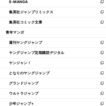
S-MANGA
く
で
ド
ィ
い
新
開
ウ
ン
ウ
し
集英社ジャンプリミックス
く
で
ド
ィ
い
新
開
ウ
ン
ウ
し
集英社コミック文庫
く
で
ド
ィ
い
新
開
ウ
ン
ウ
し
青年マンガ
く
で
ド
ィ
い
開
ウ
ン
ウ
週刊ヤングジャンプ
く
で
ド
ィ
新
開
ウ
ン
し
ヤングジャンプ定期購読デジタル
く
で
ド
い
新
開
ウ
ウ
し
ヤンジャン！
く
で
ィ
い
新
開
ン
ウ
し
となりのヤングジャンプ
く
ド
ィ
い
新
ウ
ン
ウ
し
グランドジャンプ
で
ド
ィ
い
新
開
ウ
ン
ウ
し
ウルトラジャンプ
く
で
ド
ィ
い
新
開
ウ
ン
ウ
し
少年ジャンプ+
く
で
ド
ィ
い
新