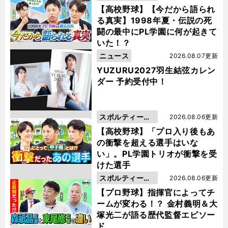
動画
【高校野球】【今だから語られ
る真実】1998年夏・伝説の死
闘の最中にPL学園に何が起きて
いた！？
ニュース
2026.08.07更新
YUZURU2027羽生結弦カレン
ダー 予約受付中！
スポルティーバ
2026.08.06更新
動画
【高校野球】「プロ入り後もあ
の衝撃を超える選手はいな
い」。PL学園トリオが衝撃を受
けた選手
スポルティーバ
2026.08.06更新
動画
【プロ野球】指揮官によってチ
ームが変わる！？ 金村義明＆大
塚光二が語る歴代監督エピソー
ド