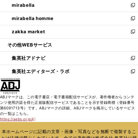
mirabella
く
で
ド
ィ
い
新
開
ウ
ン
ウ
し
mirabella homme
く
で
ド
ィ
い
新
開
ウ
ン
ウ
し
zakka market
く
で
ド
ィ
い
新
開
ウ
ン
ウ
し
その他WEBサービス
く
で
ド
ィ
い
開
ウ
ン
ウ
集英社アドナビ
く
で
ド
ィ
新
開
ウ
ン
し
集英社エディターズ・ラボ
く
で
ド
い
新
開
ウ
ウ
し
く
で
ィ
い
開
ン
ウ
ABJマークは、この電子書店・電子書籍配信サービスが、著作権者からコンテ
く
ド
ィ
ンツ使用許諾を得た正規版配信サービスであることを示す登録商標（登録番号
ウ
ン
第6091713号）です。ABJマークの詳細、ABJマークを掲示しているサービス
で
ド
の一覧はこちら。
開
ウ
https://aebs.or.jp/
新
く
で
し
い
開
本ホームページに記載の文章・画像・写真などを無断で複製するこ
ウ
く
とは法律で禁じられています。全ての著作権は株式会社 集英社に帰