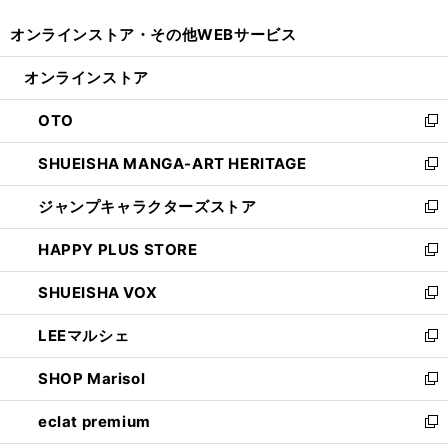
開
ウ
ウ
し
オンラインストア・
その他WEBサービス
く
で
ィ
い
開
ン
ウ
オンラインストア
く
ド
ィ
ウ
ン
OTO
で
ド
新
開
ウ
し
SHUEISHA MANGA-ART HERITAGE
く
で
い
新
開
ウ
し
ジャンプキャラクターズストア
く
ィ
い
新
ン
ウ
し
HAPPY PLUS STORE
ド
ィ
い
新
ウ
ン
ウ
し
SHUEISHA VOX
で
ド
ィ
い
新
開
ウ
ン
ウ
し
LEEマルシェ
く
で
ド
ィ
い
新
開
ウ
ン
ウ
し
SHOP Marisol
く
で
ド
ィ
い
新
開
ウ
ン
ウ
し
eclat premium
く
で
ド
ィ
い
新
開
ウ
ン
ウ
し