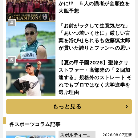
かに!? ５人の識者が全順位を
大胆予想
4
「お前がラクして生意気だな」
「あいつ若いくせに」厳しい言
葉を浴びせられるも佐藤慎太郎
が貫いた誇りとファンへの思い
5
【夏の甲子園2026】聖隷クリ
ストファー・高部陸の「２回加
速する」規格外のストレート そ
れでもプロではなく大学進学を
選ぶ理由
もっと見る
各スポーツコラム記事
スポルティーバ
2026.08.07更新