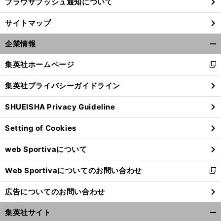
ブラウザプッシュ通知について
サイトマップ
企業情報
開
く/
集英社ホームページ
新
閉
し
じ
集英社プライバシーガイドライン
い
る
ウ
SHUEISHA Privacy Guideline
ィ
ン
Setting of Cookies
ド
ウ
web Sportivaについて
で
開
Web Sportivaについてのお問い合わせ
く
新
し
広告についてのお問い合わせ
い
ウ
集英社サイト
ィ
開