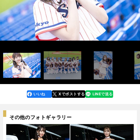
AMI photo by Tatematsu Naozumi
インタビュー記事＆メンバー紹介ムービー＞＞
前へ
インタビュー記事＆メンバー紹介ムービー＞＞
UTAE
MAYA
HIIRAGI
MAYU
AOI
KAREN
MOMOKA
photo by Tatematsu Naozumi
いいね
Xでポストする
LINEで送る
line
faceboo
x
k
その他のフォトギャラリー