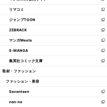
新
ウ
ン
ウ
し
リマコミ
で
ド
ィ
い
新
開
ウ
ン
ウ
し
ジャンプTOON
く
で
ド
ィ
い
新
開
ウ
ン
ウ
し
ZEBRACK
く
で
ド
ィ
い
新
開
ウ
ン
ウ
し
マンガMeets
く
で
ド
ィ
い
新
開
ウ
ン
ウ
し
S-MANGA
く
で
ド
ィ
い
新
開
ウ
ン
ウ
し
集英社コミック文庫
く
で
ド
ィ
い
新
開
ウ
ン
ウ
し
取材・ファッション
く
で
ド
ィ
い
開
ウ
ン
ウ
ファッション・美容
く
で
ド
ィ
開
ウ
ン
Seventeen
く
で
ド
新
開
ウ
し
non-no
く
で
い
新
開