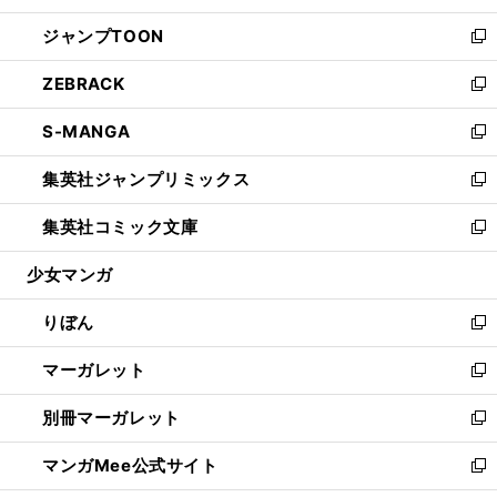
開
ウ
ン
ウ
し
ジャンプTOON
く
で
ド
ィ
い
新
開
ウ
ン
ウ
し
ZEBRACK
く
で
ド
ィ
い
新
開
ウ
ン
ウ
し
S-MANGA
く
で
ド
ィ
い
新
開
ウ
ン
ウ
し
集英社ジャンプリミックス
く
で
ド
ィ
い
新
開
ウ
ン
ウ
し
集英社コミック文庫
く
で
ド
ィ
い
新
開
ウ
ン
ウ
し
少女マンガ
く
で
ド
ィ
い
開
ウ
ン
ウ
りぼん
く
で
ド
ィ
新
開
ウ
ン
し
マーガレット
く
で
ド
い
新
開
ウ
ウ
し
別冊マーガレット
く
で
ィ
い
新
開
ン
ウ
し
マンガMee公式サイト
く
ド
ィ
い
新
ウ
ン
ウ
し