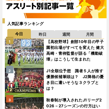
人気記事ランキング
今日
昨日
週間
月間
【高校野球】創部10年目の甲子
1
園初出場がすべてを変えた 健大
高崎・青栁監督が語る「機動破
壊」はこうして生まれた
J1全順位予想 識者５人が推す
2
優勝候補筆頭は？ J2降格の憂
き目に遭いそうな３クラブと
は？
秋春制が導入されたJ1リーグ2
3
026－27シーズンの行方はい