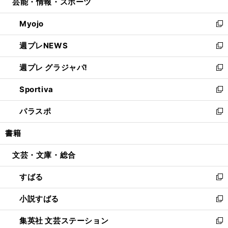
芸能・情報・スポーツ
く
で
ド
ィ
い
開
ウ
ン
ウ
Myojo
く
で
ド
ィ
新
開
ウ
ン
し
週プレNEWS
く
で
ド
い
新
開
ウ
ウ
し
週プレ グラジャパ!
く
で
ィ
い
新
開
ン
ウ
し
Sportiva
く
ド
ィ
い
新
ウ
ン
ウ
し
パラスポ
で
ド
ィ
い
新
開
ウ
ン
ウ
し
書籍
く
で
ド
ィ
い
開
ウ
ン
ウ
文芸・文庫・総合
く
で
ド
ィ
開
ウ
ン
すばる
く
で
ド
新
開
ウ
し
小説すばる
く
で
い
新
開
ウ
し
集英社 文芸ステーション
く
ィ
い
新