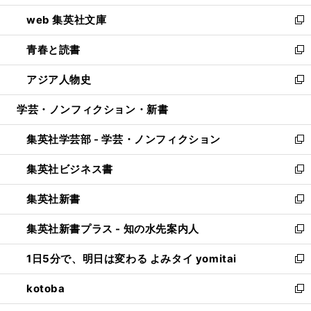
ン
ウ
し
web 集英社文庫
ド
ィ
い
新
ウ
ン
ウ
し
青春と読書
で
ド
ィ
い
新
開
ウ
ン
ウ
し
アジア人物史
く
で
ド
ィ
い
新
開
ウ
ン
ウ
し
学芸・ノンフィクション・新書
く
で
ド
ィ
い
開
ウ
ン
ウ
集英社学芸部 - 学芸・ノンフィクション
く
で
ド
ィ
新
開
ウ
ン
し
集英社ビジネス書
く
で
ド
い
新
開
ウ
ウ
し
集英社新書
く
で
ィ
い
新
開
ン
ウ
し
集英社新書プラス - 知の水先案内人
く
ド
ィ
い
新
ウ
ン
ウ
し
1日5分で、明日は変わる よみタイ yomitai
で
ド
ィ
い
新
開
ウ
ン
ウ
し
kotoba
く
で
ド
ィ
い
新
開
ウ
ン
ウ
し