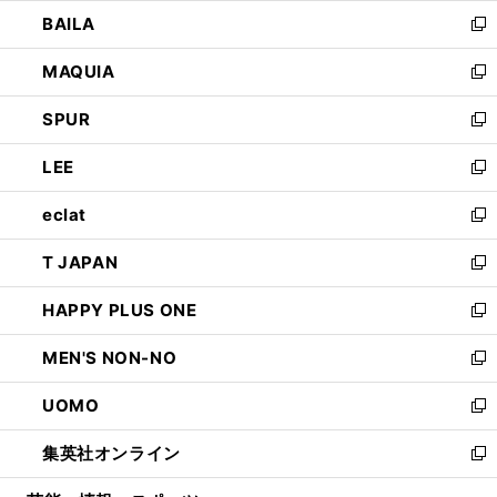
ウ
し
BAILA
く
ィ
い
新
ン
ウ
し
MAQUIA
ド
ィ
い
新
ウ
ン
ウ
し
SPUR
で
ド
ィ
い
新
開
ウ
ン
ウ
し
LEE
く
で
ド
ィ
い
新
開
ウ
ン
ウ
し
eclat
く
で
ド
ィ
い
新
開
ウ
ン
ウ
し
T JAPAN
く
で
ド
ィ
い
新
開
ウ
ン
ウ
し
HAPPY PLUS ONE
く
で
ド
ィ
い
新
開
ウ
ン
ウ
し
MEN'S NON-NO
く
で
ド
ィ
い
新
開
ウ
ン
ウ
し
UOMO
く
で
ド
ィ
い
新
開
ウ
ン
ウ
し
集英社オンライン
く
で
ド
ィ
い
新
開
ウ
ン
ウ
し