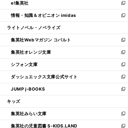
e!集英社
く
で
ド
ィ
い
新
開
ウ
ン
ウ
し
情報・知識＆オピニオン imidas
く
で
ド
ィ
い
新
開
ウ
ン
ウ
し
ライトノベル・ノベライズ
く
で
ド
ィ
い
開
ウ
ン
ウ
集英社Webマガジン コバルト
く
で
ド
ィ
新
開
ウ
ン
し
集英社オレンジ文庫
く
で
ド
い
新
開
ウ
ウ
し
シフォン文庫
く
で
ィ
い
新
開
ン
ウ
し
ダッシュエックス文庫公式サイト
く
ド
ィ
い
新
ウ
ン
ウ
し
JUMP j-BOOKS
で
ド
ィ
い
新
開
ウ
ン
ウ
し
キッズ
く
で
ド
ィ
い
開
ウ
ン
ウ
集英社みらい文庫
く
で
ド
ィ
新
開
ウ
ン
し
集英社の児童図書 S-KIDS.LAND
く
で
ド
い
新