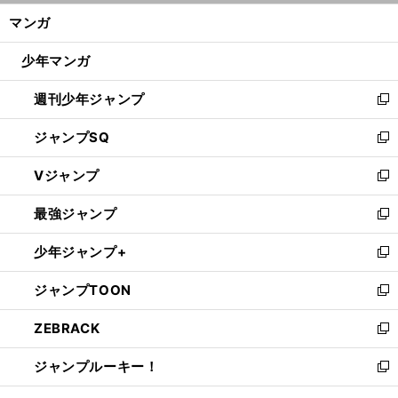
ン
く/
マンガ
ド
閉
ウ
じ
少年マンガ
で
る
開
週刊少年ジャンプ
く
新
し
ジャンプSQ
い
新
ウ
し
Vジャンプ
ィ
い
新
ン
ウ
し
最強ジャンプ
ド
ィ
い
新
ウ
ン
ウ
し
少年ジャンプ+
で
ド
ィ
い
新
開
ウ
ン
ウ
し
ジャンプTOON
く
で
ド
ィ
い
新
開
ウ
ン
ウ
し
ZEBRACK
く
で
ド
ィ
い
新
開
ウ
ン
ウ
し
ジャンプルーキー！
く
で
ド
ィ
い
新
開
ウ
ン
ウ
し