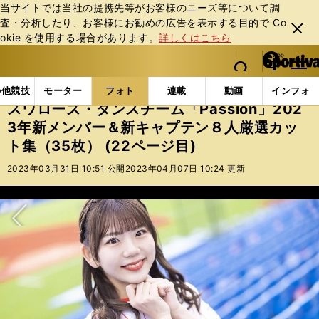
当サイトでは当社の提携先等がお客様のニーズ等について調
査・分析したり、お客様にお勧めの広告を表⽰する⽬的で Co
閉じ
okie を使⽤する場合があります。
詳しくはこちら
る
マイペ
web Sportiva (webスポルティーバ)
検索
メニュ
we
ー
フォトギャラリー
スワローズ・ダンスチーム「Passio
b
ジ
の他競技
モーター
フォト
連載
動画
インフォ
ス
スワローズ・ダンスチーム「Passion」202
ポ
3年新メンバー＆新キャプテン８人厳選カッ
ル
ト集（35枚） (22ページ目)
テ
ィ
2023年03月31日 10:51 公開
2023年04月07日 10:24 更新
ー
バ
次へ