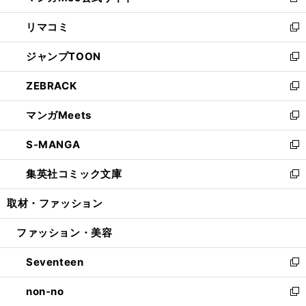
新
ウ
ン
ウ
し
リマコミ
で
ド
ィ
い
新
開
ウ
ン
ウ
し
ジャンプTOON
く
で
ド
ィ
い
新
開
ウ
ン
ウ
し
ZEBRACK
く
で
ド
ィ
い
新
開
ウ
ン
ウ
し
マンガMeets
く
で
ド
ィ
い
新
開
ウ
ン
ウ
し
S-MANGA
く
で
ド
ィ
い
新
開
ウ
ン
ウ
し
集英社コミック文庫
く
で
ド
ィ
い
新
開
ウ
ン
ウ
し
取材・ファッション
く
で
ド
ィ
い
開
ウ
ン
ウ
ファッション・美容
く
で
ド
ィ
開
ウ
ン
Seventeen
く
で
ド
新
開
ウ
し
non-no
く
で
い
新
開