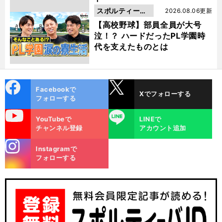
スポルティーバ
2026.08.06更新
動画
【高校野球】部員全員が大号
泣！？ ハードだったPL学園時
代を支えたものとは
cebo
X
Facebookで
Xでフォローする
ok
フォローする
uTube
LINE
YouTubeで
LINEで
チャンネル登録
アカウント追加
stagra
Instagramで
m
フォローする