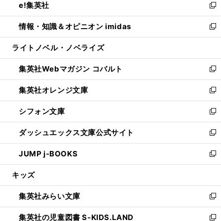
e!集英社
く
で
ド
ィ
い
新
開
ウ
ン
ウ
し
情報・知識＆オピニオン imidas
く
で
ド
ィ
い
新
開
ウ
ン
ウ
し
ライトノベル・ノベライズ
く
で
ド
ィ
い
開
ウ
ン
ウ
集英社Webマガジン コバルト
く
で
ド
ィ
新
開
ウ
ン
し
集英社オレンジ文庫
く
で
ド
い
新
開
ウ
ウ
し
シフォン文庫
く
で
ィ
い
新
開
ン
ウ
し
ダッシュエックス文庫公式サイト
く
ド
ィ
い
新
ウ
ン
ウ
し
JUMP j-BOOKS
で
ド
ィ
い
新
開
ウ
ン
ウ
し
キッズ
く
で
ド
ィ
い
開
ウ
ン
ウ
集英社みらい文庫
く
で
ド
ィ
新
開
ウ
ン
し
集英社の児童図書 S-KIDS.LAND
く
で
ド
い
新