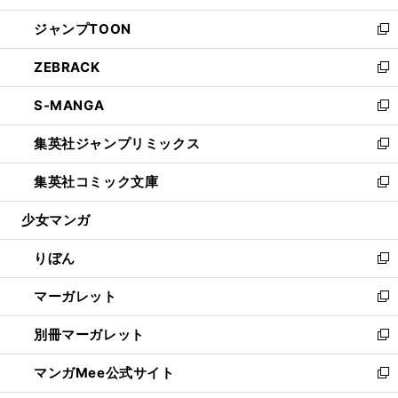
開
ウ
ン
ウ
し
ジャンプTOON
く
で
ド
ィ
い
新
開
ウ
ン
ウ
し
ZEBRACK
く
で
ド
ィ
い
新
開
ウ
ン
ウ
し
S-MANGA
く
で
ド
ィ
い
新
開
ウ
ン
ウ
し
集英社ジャンプリミックス
く
で
ド
ィ
い
新
開
ウ
ン
ウ
し
集英社コミック文庫
く
で
ド
ィ
い
新
開
ウ
ン
ウ
し
少女マンガ
く
で
ド
ィ
い
開
ウ
ン
ウ
りぼん
く
で
ド
ィ
新
開
ウ
ン
し
マーガレット
く
で
ド
い
新
開
ウ
ウ
し
別冊マーガレット
く
で
ィ
い
新
開
ン
ウ
し
マンガMee公式サイト
く
ド
ィ
い
新
ウ
ン
ウ
し