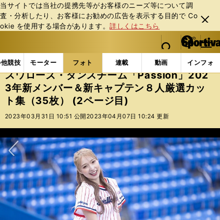
当サイトでは当社の提携先等がお客様のニーズ等について調
査・分析したり、お客様にお勧めの広告を表⽰する⽬的で Co
閉じ
okie を使⽤する場合があります。
詳しくはこちら
る
マイペ
web Sportiva (webスポルティーバ)
検索
メニュ
we
ー
フォトギャラリー
スワローズ・ダンスチーム「Passio
b
ジ
の他競技
モーター
フォト
連載
動画
インフォ
ス
スワローズ・ダンスチーム「Passion」202
ポ
3年新メンバー＆新キャプテン８人厳選カッ
ル
ト集（35枚） (2ページ目)
テ
ィ
2023年03月31日 10:51 公開
2023年04月07日 10:24 更新
ー
バ
次へ