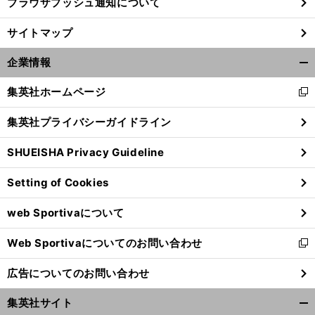
ブラウザプッシュ通知について
サイトマップ
企業情報
開
く/
集英社ホームページ
新
閉
し
じ
集英社プライバシーガイドライン
い
る
ウ
SHUEISHA Privacy Guideline
ィ
ン
Setting of Cookies
ド
ウ
web Sportivaについて
で
開
Web Sportivaについてのお問い合わせ
く
新
し
広告についてのお問い合わせ
い
ウ
集英社サイト
ィ
開