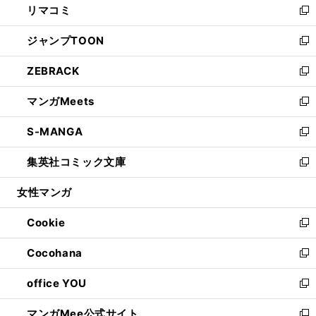
リマコミ
で
ド
ィ
い
新
開
ウ
ン
ウ
し
ジャンプTOON
く
で
ド
ィ
い
新
開
ウ
ン
ウ
し
ZEBRACK
く
で
ド
ィ
い
新
開
ウ
ン
ウ
し
マンガMeets
く
で
ド
ィ
い
新
開
ウ
ン
ウ
し
S-MANGA
く
で
ド
ィ
い
新
開
ウ
ン
ウ
し
集英社コミック文庫
く
で
ド
ィ
い
新
開
ウ
ン
ウ
し
女性マンガ
く
で
ド
ィ
い
開
ウ
ン
ウ
Cookie
く
で
ド
ィ
新
開
ウ
ン
し
Cocohana
く
で
ド
い
新
開
ウ
ウ
し
office YOU
く
で
ィ
い
新
開
ン
ウ
し
マンガMee公式サイト
く
ド
ィ
い