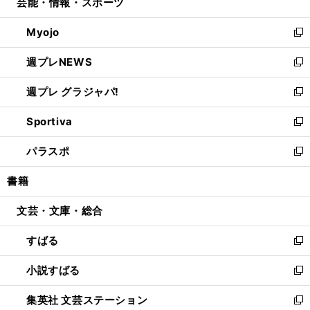
芸能・情報・スポーツ
く
で
ド
ィ
い
開
ウ
ン
ウ
Myojo
く
で
ド
ィ
新
開
ウ
ン
し
週プレNEWS
く
で
ド
い
新
開
ウ
ウ
し
週プレ グラジャパ!
く
で
ィ
い
新
開
ン
ウ
し
Sportiva
く
ド
ィ
い
新
ウ
ン
ウ
し
パラスポ
で
ド
ィ
い
新
開
ウ
ン
ウ
し
書籍
く
で
ド
ィ
い
開
ウ
ン
ウ
文芸・文庫・総合
く
で
ド
ィ
開
ウ
ン
すばる
く
で
ド
新
開
ウ
し
小説すばる
く
で
い
新
開
ウ
し
集英社 文芸ステーション
く
ィ
い
新