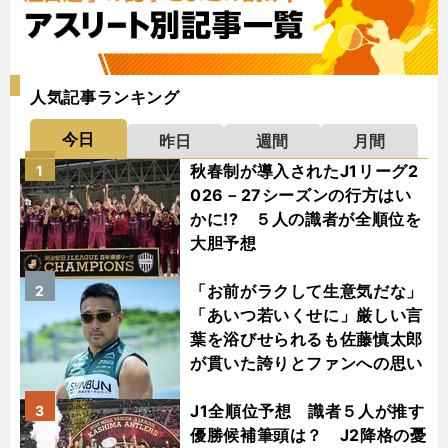
人気記事ランキング
今日
昨日
週間
月間
秋春制が導入されたJ1リーグ2
1
026－27シーズンの行方はい
かに!? ５人の識者が全順位を
大胆予想
「お前がラクして生意気だな」
2
「あいつ若いくせに」厳しい言
葉を浴びせられるも佐藤慎太郎
が貫いた誇りとファンへの思い
J1全順位予想 識者５人が推す
3
優勝候補筆頭は？ J2降格の憂