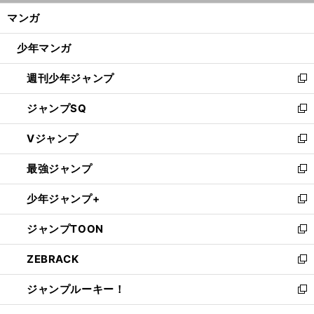
ン
く/
マンガ
ド
閉
ウ
じ
少年マンガ
で
る
開
週刊少年ジャンプ
く
新
し
ジャンプSQ
い
新
ウ
し
Vジャンプ
ィ
い
新
ン
ウ
し
最強ジャンプ
ド
ィ
い
新
ウ
ン
ウ
し
少年ジャンプ+
で
ド
ィ
い
新
開
ウ
ン
ウ
し
ジャンプTOON
く
で
ド
ィ
い
新
開
ウ
ン
ウ
し
ZEBRACK
く
で
ド
ィ
い
新
開
ウ
ン
ウ
し
ジャンプルーキー！
く
で
ド
ィ
い
新
開
ウ
ン
ウ
し