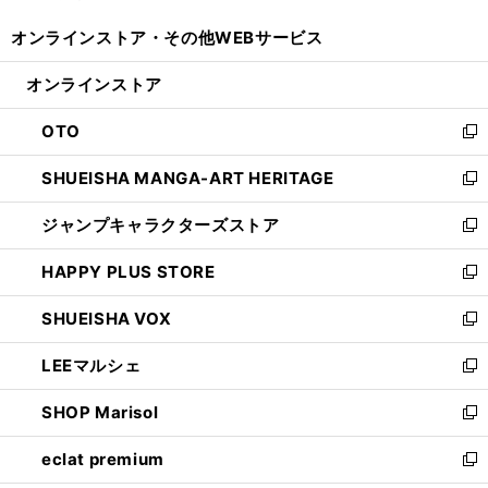
開
ウ
ウ
し
オンラインストア・
その他WEBサービス
く
で
ィ
い
開
ン
ウ
オンラインストア
く
ド
ィ
ウ
ン
OTO
で
ド
新
開
ウ
し
SHUEISHA MANGA-ART HERITAGE
く
で
い
新
開
ウ
し
ジャンプキャラクターズストア
く
ィ
い
新
ン
ウ
し
HAPPY PLUS STORE
ド
ィ
い
新
ウ
ン
ウ
し
SHUEISHA VOX
で
ド
ィ
い
新
開
ウ
ン
ウ
し
LEEマルシェ
く
で
ド
ィ
い
新
開
ウ
ン
ウ
し
SHOP Marisol
く
で
ド
ィ
い
新
開
ウ
ン
ウ
し
eclat premium
く
で
ド
ィ
い
新
開
ウ
ン
ウ
し