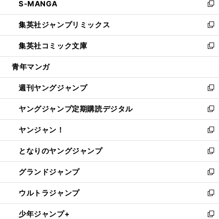
S-MANGA
く
で
ド
ィ
い
新
開
ウ
ン
ウ
し
集英社ジャンプリミックス
く
で
ド
ィ
い
新
開
ウ
ン
ウ
し
集英社コミック文庫
く
で
ド
ィ
い
新
開
ウ
ン
ウ
し
青年マンガ
く
で
ド
ィ
い
開
ウ
ン
ウ
週刊ヤングジャンプ
く
で
ド
ィ
新
開
ウ
ン
し
ヤングジャンプ定期購読デジタル
く
で
ド
い
新
開
ウ
ウ
し
ヤンジャン！
く
で
ィ
い
新
開
ン
ウ
し
となりのヤングジャンプ
く
ド
ィ
い
新
ウ
ン
ウ
し
グランドジャンプ
で
ド
ィ
い
新
開
ウ
ン
ウ
し
ウルトラジャンプ
く
で
ド
ィ
い
新
開
ウ
ン
ウ
し
少年ジャンプ+
く
で
ド
ィ
い
新