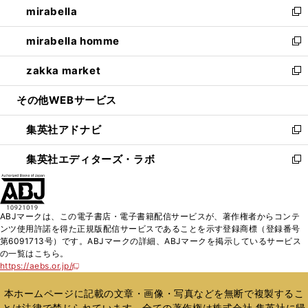
mirabella
く
で
ド
ィ
い
新
開
ウ
ン
ウ
し
mirabella homme
く
で
ド
ィ
い
新
開
ウ
ン
ウ
し
zakka market
く
で
ド
ィ
い
新
開
ウ
ン
ウ
し
その他WEBサービス
く
で
ド
ィ
い
開
ウ
ン
ウ
集英社アドナビ
く
で
ド
ィ
新
開
ウ
ン
し
集英社エディターズ・ラボ
く
で
ド
い
新
開
ウ
ウ
し
く
で
ィ
い
開
ン
ウ
ABJマークは、この電子書店・電子書籍配信サービスが、著作権者からコンテ
く
ド
ィ
ンツ使用許諾を得た正規版配信サービスであることを示す登録商標（登録番号
ウ
ン
第6091713号）です。ABJマークの詳細、ABJマークを掲示しているサービス
で
ド
の一覧はこちら。
開
ウ
https://aebs.or.jp/
新
く
で
し
い
開
本ホームページに記載の文章・画像・写真などを無断で複製するこ
ウ
く
とは法律で禁じられています。全ての著作権は株式会社 集英社に帰