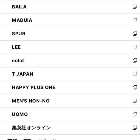
ウ
し
BAILA
く
ィ
い
新
ン
ウ
し
MAQUIA
ド
ィ
い
新
ウ
ン
ウ
し
SPUR
で
ド
ィ
い
新
開
ウ
ン
ウ
し
LEE
く
で
ド
ィ
い
新
開
ウ
ン
ウ
し
eclat
く
で
ド
ィ
い
新
開
ウ
ン
ウ
し
T JAPAN
く
で
ド
ィ
い
新
開
ウ
ン
ウ
し
HAPPY PLUS ONE
く
で
ド
ィ
い
新
開
ウ
ン
ウ
し
MEN'S NON-NO
く
で
ド
ィ
い
新
開
ウ
ン
ウ
し
UOMO
く
で
ド
ィ
い
新
開
ウ
ン
ウ
し
集英社オンライン
く
で
ド
ィ
い
新
開
ウ
ン
ウ
し