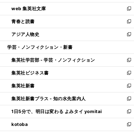
ン
ウ
し
web 集英社文庫
ド
ィ
い
新
ウ
ン
ウ
し
青春と読書
で
ド
ィ
い
新
開
ウ
ン
ウ
し
アジア人物史
く
で
ド
ィ
い
新
開
ウ
ン
ウ
し
学芸・ノンフィクション・新書
く
で
ド
ィ
い
開
ウ
ン
ウ
集英社学芸部 - 学芸・ノンフィクション
く
で
ド
ィ
新
開
ウ
ン
し
集英社ビジネス書
く
で
ド
い
新
開
ウ
ウ
し
集英社新書
く
で
ィ
い
新
開
ン
ウ
し
集英社新書プラス - 知の水先案内人
く
ド
ィ
い
新
ウ
ン
ウ
し
1日5分で、明日は変わる よみタイ yomitai
で
ド
ィ
い
新
開
ウ
ン
ウ
し
kotoba
く
で
ド
ィ
い
新
開
ウ
ン
ウ
し