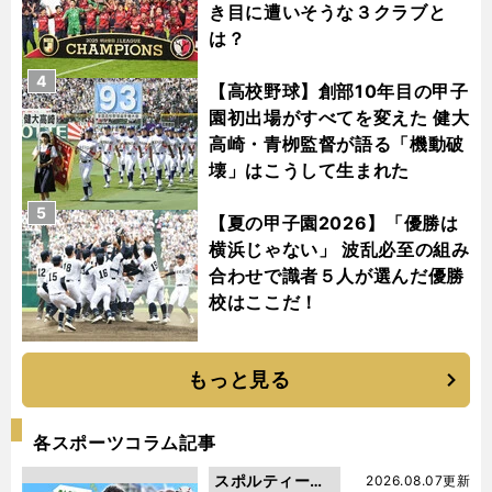
き目に遭いそうな３クラブと
は？
4
【高校野球】創部10年目の甲子
園初出場がすべてを変えた 健大
高崎・青栁監督が語る「機動破
壊」はこうして生まれた
5
【夏の甲子園2026】「優勝は
横浜じゃない」 波乱必至の組み
合わせで識者５人が選んだ優勝
校はここだ！
もっと見る
各スポーツコラム記事
スポルティーバ
2026.08.07更新