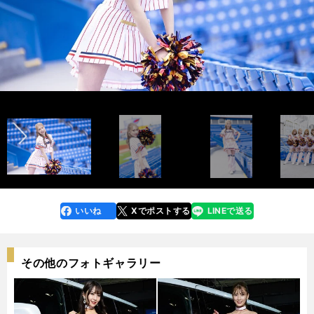
AMI photo by Tatematsu Naozumi
インタビュー記事＆メンバー紹介ムービー＞＞
前へ
インタビュー記事＆メンバー紹介ムービー＞＞
UTAE
MAYA
HIIRAGI
MAYU
AOI
KAREN
MOMOKA
photo by Tatematsu Naozumi
いいね
Xでポストする
LINEで送る
line
faceboo
x
k
その他のフォトギャラリー