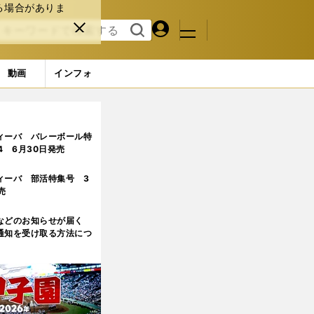
る場合がありま
マイペ
閉じ
検索
メニュ
ー
る
す
ジ
る
動画
インフォ
ページ目)
ィーバ バレーボール特
.4 6月30日発売
ィーバ 部活特集号 3
売
などのお知らせが届く
通知を受け取る方法につ