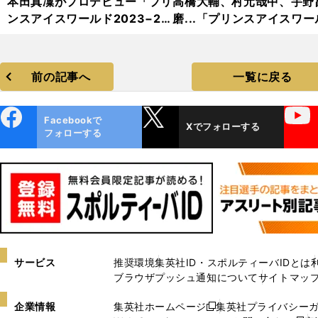
本田真凜がプロデビュー「プリ
高橋大輔、村元哉中、宇野
ンスアイスワールド2023−20
磨...「プリンスアイスワー
24」フォトギャラリー
2023−2024」フォトギャ
リー
前の記事へ
一覧に戻る
ebo
X
YouTube
Facebookで
Xでフォローする
ok
フォローする
サービス
推奨環境
集英社ID・スポルティーバIDとは
ブラウザプッシュ通知について
サイトマッ
企業情報
集英社ホームページ
集英社プライバシー
新