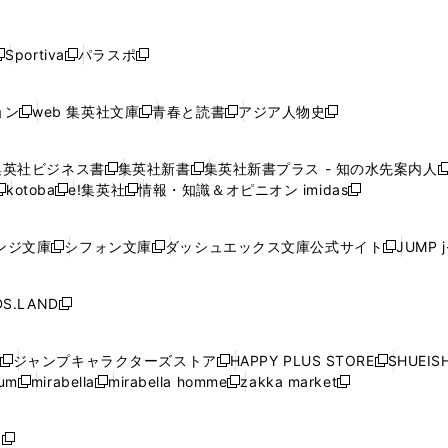
し
し
し
し
し
ン
ン
ン
ン
開
開
開
開
開
い
い
い
い
い
ド
ド
ド
ド
く
く
く
く
く
ウ
ウ
ウ
ウ
ウ
ウ
ウ
ウ
ウ
Sportiva
パラスポ
新
新
ィ
ィ
ィ
ィ
ィ
で
で
で
で
し
し
し
ン
ン
ン
ン
ン
開
開
開
開
い
い
い
ド
ド
ド
ド
ド
ョン
web 集英社文庫
青春と読書
アジア人物史
く
く
く
く
新
新
新
新
ウ
ウ
ウ
ウ
ウ
ウ
ウ
ウ
し
し
し
し
ィ
ィ
ィ
で
で
で
で
で
い
い
い
い
ン
ン
ン
集英社ビジネス書
集英社新書
集英社新書プラス - 知の水先案内人
開
開
開
開
開
新
新
新
ウ
ウ
ウ
ウ
ド
ド
ド
kotoba
e!集英社
情報・知識＆オピニオン imidas
く
く
く
く
く
新
し
新
し
新
ィ
ィ
ィ
ィ
ウ
ウ
ウ
し
し
い
し
い
し
ン
ン
ン
ン
で
で
で
い
い
ウ
い
ウ
い
ド
ド
ド
ド
ンジ文庫
シフォン文庫
ダッシュエックス文庫公式サイト
JUMP 
開
開
開
新
新
新
ウ
ウ
ィ
ウ
ィ
ウ
ウ
ウ
ウ
ウ
く
く
く
し
し
し
ィ
ィ
ン
ィ
ン
ィ
で
で
で
で
い
い
い
ン
ン
ド
ン
ド
ン
S.LAND
開
開
開
開
新
ウ
ウ
ウ
ド
ド
ウ
ド
ウ
ド
く
く
く
く
し
ィ
ィ
ィ
ウ
ウ
で
ウ
で
ウ
い
ン
ン
ン
ジャンプキャラクターズストア
HAPPY PLUS STORE
SHUEIS
で
で
開
で
開
で
新
新
新
ウ
ド
ド
ド
ium
mirabella
mirabella homme
zakka market
開
開
く
開
く
開
し
新
新
新
し
新
し
ィ
ウ
ウ
ウ
く
く
く
く
い
し
し
い
し
し
い
ン
で
で
で
ウ
い
い
ウ
い
い
ウ
ド
ボ
開
開
開
新