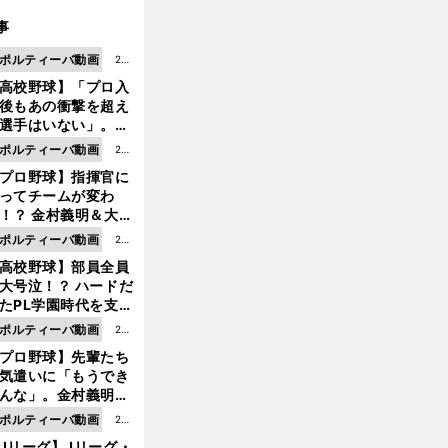
事
ポルティーバ動画
202
高校野球】「プロ入
6.0
後もあの衝撃を超え
8.0
選手はいない」。PL
6更
園トリオが衝撃を受
ポルティーバ動画
202
新
た選手
プロ野球】指揮官に
6.0
ってチームが変わ
8.0
！？ 金村義明＆大塚
6更
二が語る歴代監督エ
ポルティーバ動画
202
新
ソード
高校野球】部員全員
6.0
大号泣！？ ハードだ
8.0
たPL学園時代を支え
6更
ものとは
ポルティーバ動画
202
新
プロ野球】先輩たち
6.0
気遣いに「もうでき
8.0
んな」。金村義明＆
6更
塚光二が明かす引退
ポルティーバ動画
202
新
ピソード！
Jリーグ】Jリーグ・
6.0