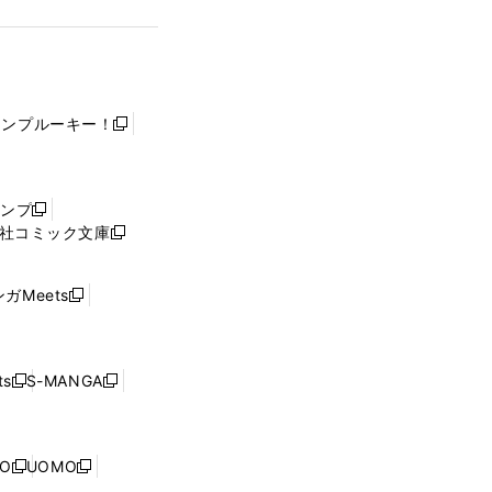
ャンプルーキー！
新
し
い
ウ
ャンプ
新
ィ
社コミック文庫
し
新
ン
い
し
ド
ウ
い
ウ
ガMeets
新
ィ
ウ
で
し
ン
ィ
開
い
ド
ン
く
ウ
ウ
ド
s
S-MANGA
新
新
ィ
で
ウ
し
し
ン
開
で
い
い
ド
く
開
ウ
ウ
ウ
NO
UOMO
く
新
新
ィ
ィ
で