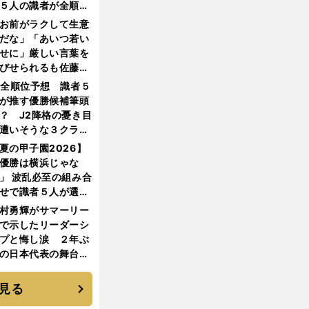
５人の識者が全順位
大胆予想
お前がラクして生意
だな」「あいつ若い
せに」厳しい言葉を
びせられるも佐藤慎
郎が貫いた誇りとフ
1全順位予想 識者５
ンへの思い
が推す優勝候補筆頭
？ J2降格の憂き目
遭いそうな３クラブ
は？
夏の甲子園2026】
優勝は横浜じゃな
」 波乱必至の組み合
せで識者５人が選ん
優勝校はここだ！
村勇輝がサマーリー
で示したリーダーシ
プと悔し涙 ２年ぶ
の日本代表の舞台を
に３年目のNBA挑戦
続く
見る