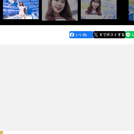
いいね
Xでポストする
line
faceboo
x
k