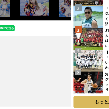
を
「
2
気
く
浴
LINEで送る
太
J
3
ァ
人
は
に
4
と
【
「
い
わ
5
だ
河
グ
ッ
り
糧
は
もっと