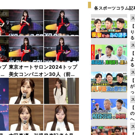
各スポーツコラム記
ス
【
り
る
学
ス
け
【
よ
る
ップ
東京オートサロン2024トップ
光
ス
中
美女コンパニオン30人（前
ピ
【
編）「全身フォト」
が
っ
た
ス
【
の
へ
大
ス
エ
【