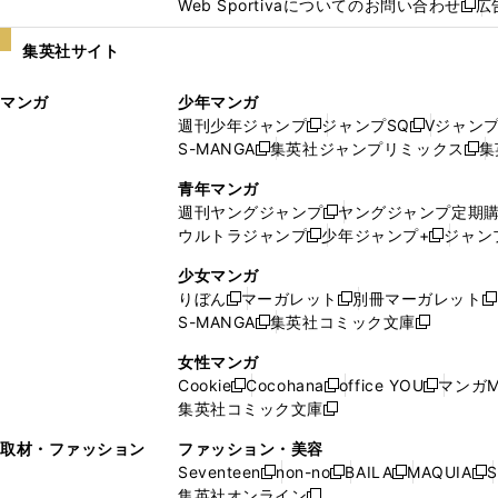
Web Sportivaについてのお問い合わせ
広
し
新
い
し
集英社サイト
ウ
い
ィ
ウ
マンガ
少年マンガ
ン
ィ
週刊少年ジャンプ
ジャンプSQ
Vジャン
ド
ン
新
新
S-MANGA
集英社ジャンプリミックス
集
ウ
ド
新
し
し
新
で
ウ
し
い
い
し
青年マンガ
開
で
い
ウ
ウ
い
週刊ヤングジャンプ
ヤングジャンプ定期
新
く
開
ウ
ィ
ィ
ウ
ウルトラジャンプ
少年ジャンプ+
ジャン
新
し
新
く
ィ
ン
ン
ィ
し
い
し
ン
ド
ド
ン
少女マンガ
い
ウ
い
ド
ウ
ウ
ド
りぼん
マーガレット
別冊マーガレット
新
新
新
ウ
ィ
ウ
ウ
で
で
ウ
S-MANGA
集英社コミック文庫
し
新
し
新
ィ
ン
ィ
で
開
開
で
い
し
い
し
ン
ド
ン
女性マンガ
開
く
く
開
ウ
い
ウ
い
ド
ウ
ド
Cookie
Cocohana
office YOU
マンガM
く
く
新
新
新
ィ
ウ
ィ
ウ
ウ
で
ウ
集英社コミック文庫
し
新
し
し
ン
ィ
ン
ィ
で
開
で
い
し
い
い
ド
ン
ド
ン
取材・ファッション
ファッション・美容
開
く
開
ウ
い
ウ
ウ
ウ
ド
ウ
ド
Seventeen
non-no
BAILA
MAQUIA
S
く
く
新
新
新
新
ィ
ウ
ィ
ィ
で
ウ
で
ウ
集英社オンライン