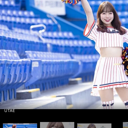
AMI photo by Tatematsu Naozumi
インタビュー記事＆メンバー紹介ムービー＞＞
前へ
インタビュー記事＆メンバー紹介ムービー＞＞
UTAE
MAYA
HIIRAGI
MAYU
AOI
KAREN
MOMOKA
photo by Tatematsu Naozumi