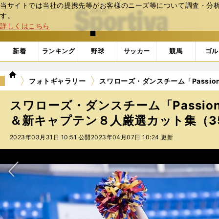
当サイトでは当社の提携先等がお客様のニーズ等について調査・分析し
web Sportiva (webスポルティーバ)
す。
詳しくはこちら
新着
ランキング
野球
サッカー
競馬
ゴル
we
フォトギャラリー
スワローズ・ダンスチーム「Passio
b
ス
スワローズ・ダンスチーム「Passio
ポ
ル
＆新キャプテン８人厳選カット集（35
テ
2023年03月31日 10:51 公開
2023年04月07日 10:24 更新
ィ
ー
バ
次へ