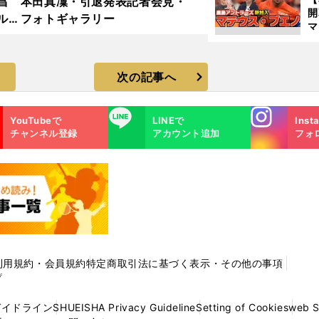
昌
本田真凜・引退発表記者会見・
ルド
フォトギャラリー
マ
ラ
島
歳
次の記事へ
Instagra
LINE
YouTubeで
LINEで
Inst
m
チャンネル登録
アカウント追加
フォ
利用規約・会員規約
特定商取引法に基づく表示・その他の事項
プ
ガイドライン
SHUEISHA Privacy Guideline
Setting of Cookies
web 