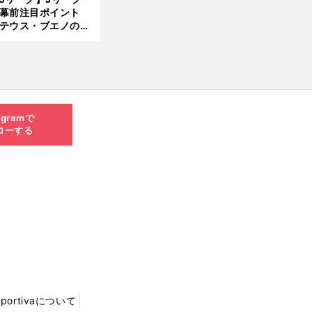
開幕前注目ポイント
8.0
テウス・ブエノの鹿
5更
移籍！ 恐るべし15
新
磯部怜夢！
agramで
ローする
Sportivaについて