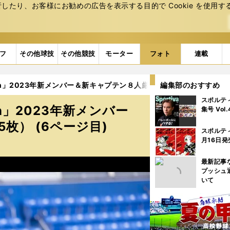
たり、お客様にお勧めの広告を表⽰する⽬的で Cookie を使⽤す
フ
その他球技
その他競技
モーター
フォト
連載
n」2023年新メンバー＆新キャプテン８人厳選カット集（35枚） (6
編集部のおすすめ
スポルテ
n」2023年新メンバー
集号 Vol
枚） (6ページ目)
スポルテ
月16日発
最新記事
プッシュ
いて