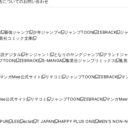
告についてのお問い合わせ
プ
最強ジャンプ
少年ジャンプ+
ジャンプTOON
ZEBRACK
ジ
新
新
新
新
新
英社コミック文庫
し
新
し
し
し
し
い
い
し
い
い
い
ウ
ウ
い
ウ
ウ
ウ
購読デジタル
ヤンジャン！
となりのヤングジャンプ
グランドジ
新
新
新
ィ
ィ
ウ
ィ
ィ
ィ
プTOON
ZEBRACK
S-MANGA
集英社ジャンプリミックス
集英
新
し
新
し
新
し
新
ン
ン
ィ
ン
ン
ン
し
い
し
い
し
い
し
ド
ド
ン
ド
ド
ド
い
ウ
い
ウ
い
ウ
い
ウ
ウ
ド
ウ
ウ
ウ
マンガMee公式サイト
リマコミ
ジャンプTOON
ZEBRACK
マン
新
新
新
新
ウ
ィ
ウ
ィ
ウ
ィ
ウ
で
で
ウ
で
で
で
し
し
し
し
し
ィ
ン
ィ
ン
ィ
ン
ィ
開
開
で
開
開
開
い
い
い
い
い
ン
ド
ン
ド
ン
ド
ン
く
く
開
く
く
く
ウ
ウ
ウ
ウ
ウ
ド
ウ
ド
ウ
ド
ウ
ド
ee公式サイト
リマコミ
ジャンプTOON
ZEBRACK
マンガMeet
く
新
新
新
新
ィ
ィ
ィ
ィ
ィ
ウ
で
ウ
で
ウ
で
ウ
し
し
し
し
ン
ン
ン
ン
ン
で
開
で
開
で
開
で
い
い
い
い
ド
ド
ド
ド
ド
開
く
開
く
開
く
開
ウ
ウ
ウ
ウ
ウ
ウ
ウ
ウ
ウ
PUR
LEE
eclat
T JAPAN
HAPPY PLUS ONE
MEN'S NON-
く
く
く
く
新
新
新
新
新
ィ
ィ
ィ
ィ
で
で
で
で
で