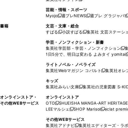
し
新
し
し
し
ン
ィ
ン
ン
開
で
開
で
い
し
い
い
い
ド
ン
ド
ド
芸能・情報・スポーツ
く
開
く
開
ウ
い
ウ
ウ
ウ
ウ
ド
ウ
ウ
Myojo
週プレNEWS
週プレ グラジャパ!
く
く
新
新
新
ィ
ウ
ィ
ィ
ィ
で
ウ
で
で
し
し
ン
ィ
ン
ン
ン
書籍
文芸・文庫・総合
開
で
開
開
い
い
ド
ン
ド
ド
ド
すばる
小説すばる
集英社 文芸ステーシ
く
開
く
く
新
新
ウ
ウ
ウ
ド
ウ
ウ
ウ
く
し
し
ィ
ィ
学芸・ノンフィクション・新書
で
ウ
で
で
で
い
い
ン
ン
集英社学芸部 - 学芸・ノンフィクション
開
で
開
開
開
新
ウ
ウ
ド
ド
1日5分で、明日は変わる よみタイ yomitai
く
開
く
く
く
し
新
ィ
ィ
ウ
ウ
く
い
ン
ン
ライトノベル・ノベライズ
で
で
ウ
ド
ド
集英社Webマガジン コバルト
集英社オレ
開
開
新
ィ
ウ
ウ
く
く
し
ン
キッズ
で
で
い
ド
集英社みらい文庫
集英社の児童図書 S-KID
開
開
新
ウ
ウ
く
く
し
ィ
オンラインストア・
オンラインストア
で
い
ン
その他WEBサービス
OTO
SHUEISHA MANGA-ART HERITAGE
開
新
ウ
ド
LEEマルシェ
SHOP Marisol
eclat prem
く
し
新
新
ィ
ウ
い
し
し
ン
その他WEBサービス
で
ウ
い
い
ド
集英社アドナビ
集英社エディターズ・ラ
開
新