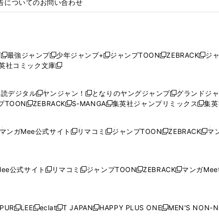
告についてのお問い合わせ
プ
最強ジャンプ
少年ジャンプ+
ジャンプTOON
ZEBRACK
ジ
新
新
新
新
新
英社コミック文庫
し
新
し
し
し
し
い
い
し
い
い
い
ウ
ウ
い
ウ
ウ
ウ
購読デジタル
ヤンジャン！
となりのヤングジャンプ
グランドジ
新
新
新
ィ
ィ
ウ
ィ
ィ
ィ
プTOON
ZEBRACK
S-MANGA
集英社ジャンプリミックス
集英
新
し
新
し
新
し
新
ン
ン
ィ
ン
ン
ン
し
い
し
い
し
い
し
ド
ド
ン
ド
ド
ド
い
ウ
い
ウ
い
ウ
い
ウ
ウ
ド
ウ
ウ
ウ
マンガMee公式サイト
リマコミ
ジャンプTOON
ZEBRACK
マン
新
新
新
新
ウ
ィ
ウ
ィ
ウ
ィ
ウ
で
で
ウ
で
で
で
し
し
し
し
し
ィ
ン
ィ
ン
ィ
ン
ィ
開
開
で
開
開
開
い
い
い
い
い
ン
ド
ン
ド
ン
ド
ン
く
く
開
く
く
く
ウ
ウ
ウ
ウ
ウ
ド
ウ
ド
ウ
ド
ウ
ド
ee公式サイト
リマコミ
ジャンプTOON
ZEBRACK
マンガMeet
く
新
新
新
新
ィ
ィ
ィ
ィ
ィ
ウ
で
ウ
で
ウ
で
ウ
し
し
し
し
ン
ン
ン
ン
ン
で
開
で
開
で
開
で
い
い
い
い
ド
ド
ド
ド
ド
開
く
開
く
開
く
開
ウ
ウ
ウ
ウ
ウ
ウ
ウ
ウ
ウ
PUR
LEE
eclat
T JAPAN
HAPPY PLUS ONE
MEN'S NON-
く
く
く
く
新
新
新
新
新
ィ
ィ
ィ
ィ
で
で
で
で
で