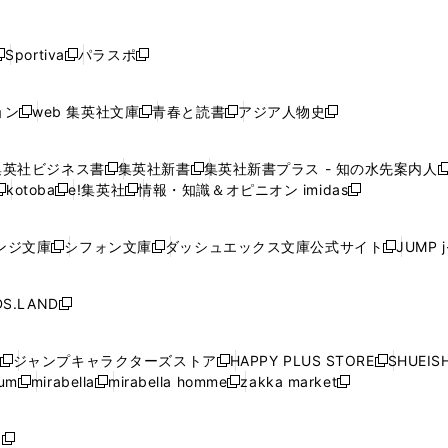
し
し
し
し
し
ン
ン
ン
ン
開
開
開
開
開
い
い
い
い
い
ド
ド
ド
ド
く
く
く
く
く
ウ
ウ
ウ
ウ
ウ
ウ
ウ
ウ
ウ
Sportiva
パラスポ
新
新
ィ
ィ
ィ
ィ
ィ
で
で
で
で
し
し
し
ン
ン
ン
ン
ン
開
開
開
開
い
い
い
ド
ド
ド
ド
ド
ョン
web 集英社文庫
青春と読書
アジア人物史
く
く
く
く
新
新
新
新
ウ
ウ
ウ
ウ
ウ
ウ
ウ
ウ
し
し
し
し
ィ
ィ
ィ
で
で
で
で
で
い
い
い
い
ン
ン
ン
集英社ビジネス書
集英社新書
集英社新書プラス - 知の水先案内人
開
開
開
開
開
新
新
新
ウ
ウ
ウ
ウ
ド
ド
ド
kotoba
e!集英社
情報・知識＆オピニオン imidas
く
く
く
く
く
新
し
新
し
新
ィ
ィ
ィ
ィ
ウ
ウ
ウ
し
し
い
し
い
し
ン
ン
ン
ン
で
で
で
い
い
ウ
い
ウ
い
ド
ド
ド
ド
ンジ文庫
シフォン文庫
ダッシュエックス文庫公式サイト
JUMP 
開
開
開
新
新
新
ウ
ウ
ィ
ウ
ィ
ウ
ウ
ウ
ウ
ウ
く
く
く
し
し
し
ィ
ィ
ン
ィ
ン
ィ
で
で
で
で
い
い
い
ン
ン
ド
ン
ド
ン
S.LAND
開
開
開
開
新
ウ
ウ
ウ
ド
ド
ウ
ド
ウ
ド
く
く
く
く
し
ィ
ィ
ィ
ウ
ウ
で
ウ
で
ウ
い
ン
ン
ン
ジャンプキャラクターズストア
HAPPY PLUS STORE
SHUEIS
で
で
開
で
開
で
新
新
新
ウ
ド
ド
ド
ium
mirabella
mirabella homme
zakka market
開
開
く
開
く
開
し
新
新
新
し
新
し
ィ
ウ
ウ
ウ
く
く
く
く
い
し
し
い
し
し
い
ン
で
で
で
ウ
い
い
ウ
い
い
ウ
ド
ボ
開
開
開
新