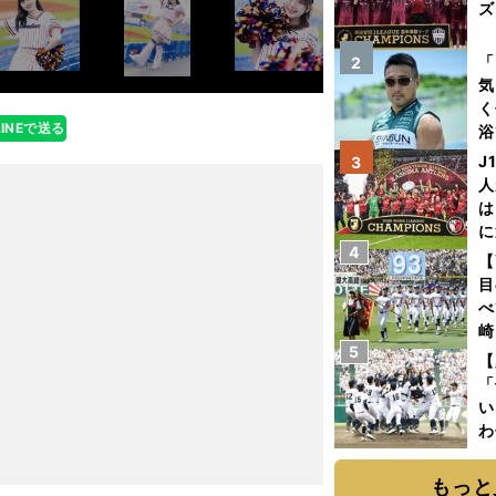
ズ
を
「
2
気
く
LINEで送る
浴
太
J
3
ァ
人
は
に
4
と
【
目
べ
崎
5
「
【
て
「
い
わ
だ
もっと