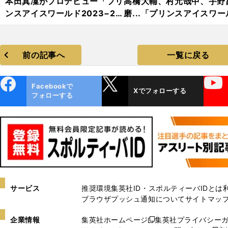
本田真凜がプロデビュー「プリ
高橋大輔、村元哉中、宇野
ンスアイスワールド2023−20
磨...「プリンスアイスワー
24」フォトギャラリー
2023−2024」フォトギャ
リー
前の記事へ
一覧に戻る
ebo
X
YouTube
Facebookで
Xでフォローする
ok
フォローする
サービス
推奨環境
集英社ID・スポルティーバIDとは
ブラウザプッシュ通知について
サイトマッ
企業情報
集英社ホームページ
集英社プライバシー
新