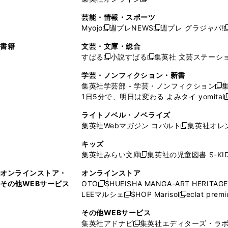
し
新
し
し
し
ン
ィ
ン
ン
開
で
開
で
い
し
い
い
い
ド
ン
ド
ド
芸能・情報・スポーツ
く
開
く
開
ウ
い
ウ
ウ
ウ
ウ
ド
ウ
ウ
Myojo
週プレNEWS
週プレ グラジャパ!
く
く
新
新
新
ィ
ウ
ィ
ィ
ィ
で
ウ
で
で
し
し
ン
ィ
ン
ン
ン
書籍
文芸・文庫・総合
開
で
開
開
い
い
ド
ン
ド
ド
ド
すばる
小説すばる
集英社 文芸ステーシ
く
開
く
く
新
新
ウ
ウ
ウ
ド
ウ
ウ
ウ
く
し
し
ィ
ィ
学芸・ノンフィクション・新書
で
ウ
で
で
で
い
い
ン
ン
集英社学芸部 - 学芸・ノンフィクション
開
で
開
開
開
新
ウ
ウ
ド
ド
1日5分で、明日は変わる よみタイ yomitai
く
開
く
く
く
し
新
ィ
ィ
ウ
ウ
く
い
ン
ン
ライトノベル・ノベライズ
で
で
ウ
ド
ド
集英社Webマガジン コバルト
集英社オレ
開
開
新
ィ
ウ
ウ
く
く
し
ン
キッズ
で
で
い
ド
集英社みらい文庫
集英社の児童図書 S-KID
開
開
新
ウ
ウ
く
く
し
ィ
オンラインストア・
オンラインストア
で
い
ン
その他WEBサービス
OTO
SHUEISHA MANGA-ART HERITAGE
開
新
ウ
ド
LEEマルシェ
SHOP Marisol
eclat prem
く
し
新
新
ィ
ウ
い
し
し
ン
その他WEBサービス
で
ウ
い
い
ド
集英社アドナビ
集英社エディターズ・ラ
開
新