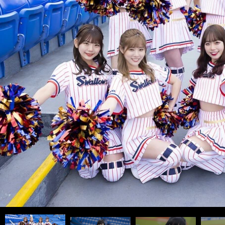
AMI photo by Tatematsu Naozumi
インタビュー記事＆メンバー紹介ムービー＞＞
前へ
インタビュー記事＆メンバー紹介ムービー＞＞
UTAE
MAYA
HIIRAGI
MAYU
AOI
KAREN
MOMOKA
photo by Tatematsu Naozumi