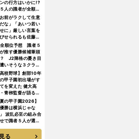
ンの行方はいかに!?
５人の識者が全順位
大胆予想
お前がラクして生意
だな」「あいつ若い
せに」厳しい言葉を
びせられるも佐藤慎
郎が貫いた誇りとフ
1全順位予想 識者５
ンへの思い
が推す優勝候補筆頭
？ J2降格の憂き目
遭いそうな３クラブ
は？
高校野球】創部10年
の甲子園初出場がす
てを変えた 健大高
・青栁監督が語る
機動破壊」はこうし
夏の甲子園2026】
生まれた
優勝は横浜じゃな
」 波乱必至の組み合
せで識者５人が選ん
優勝校はここだ！
見る