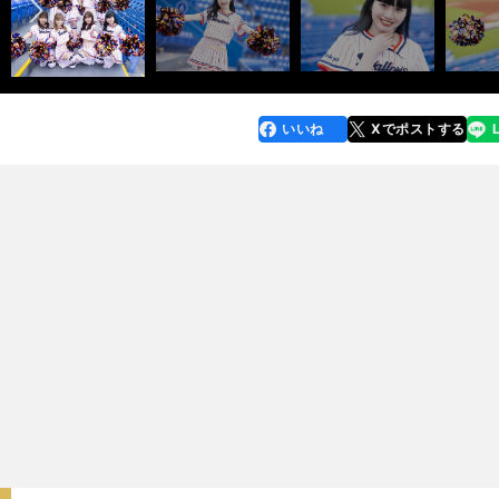
いいね
Xでポストする
line
faceboo
x
k