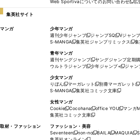
Web Sportivaについてのお問い合わせ
広
し
新
い
し
集英社サイト
ウ
い
ィ
ウ
マンガ
少年マンガ
ン
ィ
週刊少年ジャンプ
ジャンプSQ
Vジャン
ド
ン
新
新
S-MANGA
集英社ジャンプリミックス
集
ウ
ド
新
し
し
新
で
ウ
し
い
い
し
青年マンガ
開
で
い
ウ
ウ
い
週刊ヤングジャンプ
ヤングジャンプ定期
新
く
開
ウ
ィ
ィ
ウ
ウルトラジャンプ
少年ジャンプ+
ジャン
新
し
新
く
ィ
ン
ン
ィ
し
い
し
ン
ド
ド
ン
少女マンガ
い
ウ
い
ド
ウ
ウ
ド
りぼん
マーガレット
別冊マーガレット
新
新
新
ウ
ィ
ウ
ウ
で
で
ウ
S-MANGA
集英社コミック文庫
し
新
し
新
ィ
ン
ィ
で
開
開
で
い
し
い
し
ン
ド
ン
女性マンガ
開
く
く
開
ウ
い
ウ
い
ド
ウ
ド
Cookie
Cocohana
office YOU
マンガM
く
く
新
新
新
ィ
ウ
ィ
ウ
ウ
で
ウ
集英社コミック文庫
し
新
し
し
ン
ィ
ン
ィ
で
開
で
い
し
い
い
ド
ン
ド
ン
取材・ファッション
ファッション・美容
開
く
開
ウ
い
ウ
ウ
ウ
ド
ウ
ド
Seventeen
non-no
BAILA
MAQUIA
S
く
く
新
新
新
新
ィ
ウ
ィ
ィ
で
ウ
で
ウ
集英社オンライン