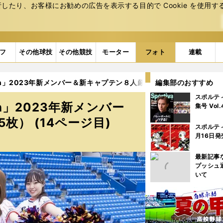
たり、お客様にお勧めの広告を表⽰する⽬的で Cookie を使⽤す
フ
その他球技
その他競技
モーター
フォト
連載
n」2023年新メンバー＆新キャプテン８人厳選カット集（35枚） (1
編集部のおすすめ
スポルテ
n」2023年新メンバー
集号 Vol
） (14ページ目)
スポルテ
月16日発
最新記事
プッシュ
いて