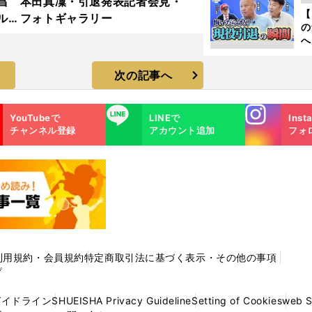
昌
本田真凜・引退発表記者会見・
【
ルド
フォトギャラリー
の
ラ
へ
大
エ
次の記事へ
Instagra
LINE
YouTubeで
LINEで
Inst
m
チャンネル登録
アカウント追加
フォ
利用規約・会員規約
特定商取引法に基づく表示・その他の事項
プ
ガイドライン
SHUEISHA Privacy Guideline
Setting of Cookies
web 