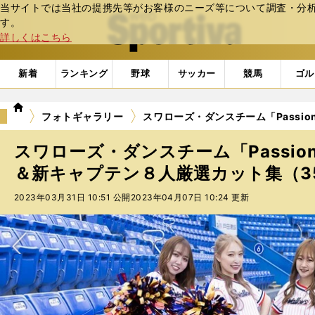
当サイトでは当社の提携先等がお客様のニーズ等について調査・分析し
web Sportiva (webスポルティーバ)
す。
詳しくはこちら
新着
ランキング
野球
サッカー
競馬
ゴル
we
フォトギャラリー
スワローズ・ダンスチーム「Passio
b
ス
スワローズ・ダンスチーム「Passio
ポ
ル
＆新キャプテン８人厳選カット集（35枚
テ
2023年03月31日 10:51 公開
2023年04月07日 10:24 更新
ィ
ー
バ
次へ