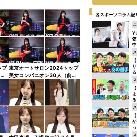
各スポーツコラム記
ニ
Y
弦
中
ス
【
り
ップ
東京オートサロン2024トップ
る
中
美女コンパニオン30人（前
学
ス
編）「全身フォト」
け
【
よ
る
光
ス
ピ
【
が
っ
た
ス