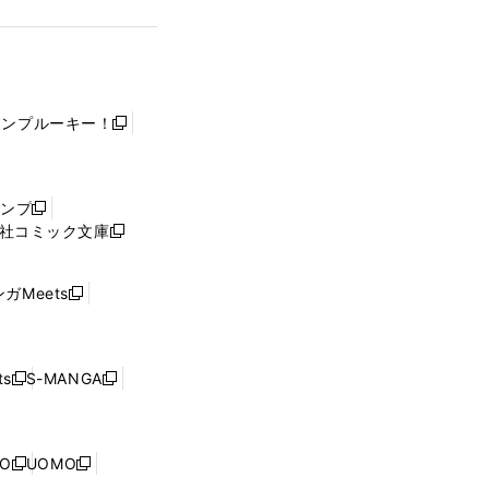
ャンプルーキー！
新
し
い
ウ
ャンプ
新
ィ
社コミック文庫
し
新
ン
い
し
ド
ウ
い
ウ
ガMeets
新
ィ
ウ
で
し
ン
ィ
開
い
ド
ン
く
ウ
ウ
ド
s
S-MANGA
新
新
ィ
で
ウ
し
し
ン
開
で
い
い
ド
く
開
ウ
ウ
ウ
NO
UOMO
く
新
新
ィ
ィ
で