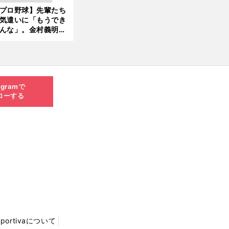
新
プロ野球】先輩たち
6.0
気遣いに「もうでき
8.0
んな」。金村義明＆
6更
塚光二が明かす引退
新
ピソード！
agramで
ローする
Sportivaについて