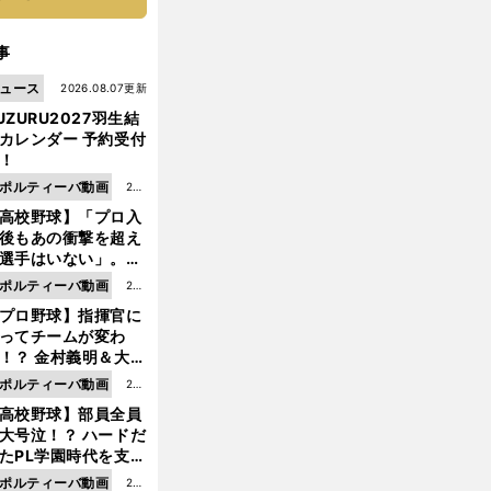
事
ュース
2026.08.07更新
UZURU2027羽生結
カレンダー 予約受付
！
ポルティーバ動画
202
高校野球】「プロ入
6.0
後もあの衝撃を超え
8.0
選手はいない」。PL
6更
園トリオが衝撃を受
ポルティーバ動画
202
新
た選手
プロ野球】指揮官に
6.0
ってチームが変わ
8.0
！？ 金村義明＆大塚
6更
二が語る歴代監督エ
ポルティーバ動画
202
新
ソード
高校野球】部員全員
6.0
大号泣！？ ハードだ
8.0
たPL学園時代を支え
6更
ものとは
ポルティーバ動画
202