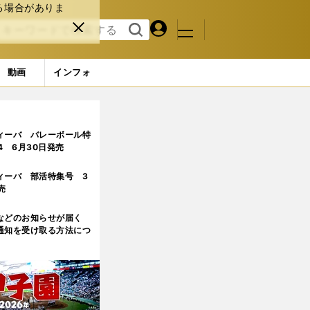
る場合がありま
マイペ
閉じ
検索
メニュ
ー
る
す
ジ
る
動画
インフォ
4ページ目)
ィーバ バレーボール特
.4 6月30日発売
ィーバ 部活特集号 3
売
などのお知らせが届く
通知を受け取る方法につ