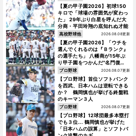
【夏の甲子園2026】初球150
キロで「球場の雰囲気が変わっ
た」 29年ぶり白星を呼んだ大
分商・平田玲翔の底知れぬ才能
高校野球他
2026.08.08更新
【夏の甲子園2026】「ウチを
選んでくれるのは『Ｂランク』
の選手たち」 八幡商が15年ぶ
り甲子園をつかんだ"名門復
活"の舞台裏
プロ野球
2026.08.07更新
【プロ野球】首位ソフトバンク
を西武、日本ハムは逆転できる
か？ 鶴岡慎也が挙げる終盤戦
のキーマン３人
プロ野球
2026.08.07更新
【プロ野球】12球団最多本塁打
でも３位... 鶴岡慎也が挙げた
「日本ハムの誤算」とソフトバ
ンク追撃のカギ