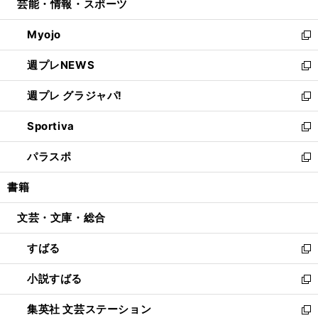
芸能・情報・スポーツ
く
で
ド
ィ
い
開
ウ
ン
ウ
Myojo
く
で
ド
ィ
新
開
ウ
ン
し
週プレNEWS
く
で
ド
い
新
開
ウ
ウ
し
週プレ グラジャパ!
く
で
ィ
い
新
開
ン
ウ
し
Sportiva
く
ド
ィ
い
新
ウ
ン
ウ
し
パラスポ
で
ド
ィ
い
新
開
ウ
ン
ウ
し
書籍
く
で
ド
ィ
い
開
ウ
ン
ウ
文芸・文庫・総合
く
で
ド
ィ
開
ウ
ン
すばる
く
で
ド
新
開
ウ
し
小説すばる
く
で
い
新
開
ウ
し
集英社 文芸ステーション
く
ィ
い
新