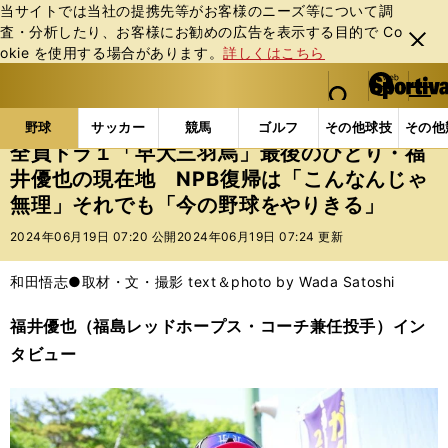
当サイトでは当社の提携先等がお客様のニーズ等について調
査・分析したり、お客様にお勧めの広告を表⽰する⽬的で Co
閉じ
okie を使⽤する場合があります。
詳しくはこちら
る
マイペ
web Sportiva (webスポルティーバ)
検索
メニュ
we
ー
野球の記事一覧
プロ野球
全員ドラ１「早大三羽烏」
b
ジ
野球
サッカー
競馬
ゴルフ
その他球技
その他
ス
全員ドラ１「早大三羽烏」最後のひとり・福
ポ
井優也の現在地 NPB復帰は「こんなんじゃ
ル
無理」それでも「今の野球をやりきる」
テ
ィ
2024年06月19日 07:20 公開
2024年06月19日 07:24 更新
ー
バ
和田悟志●取材・文・撮影 text＆photo by Wada Satoshi
福井優也（福島レッドホープス・コーチ兼任投手）イン
タビュー