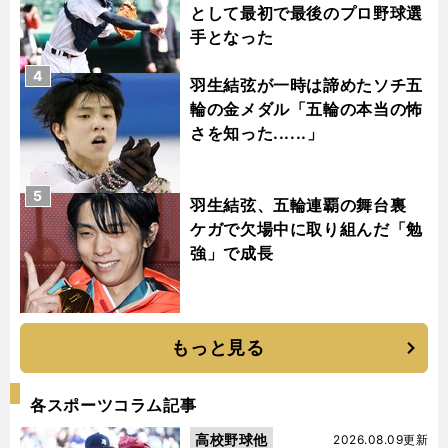
として最初で最後のプロ野球選
手となった
4
羽生結弦が一時は諦めたソチ五
輪の金メダル「五輪の本当の怖
さを知った......」
5
羽生結弦、五輪連覇の舞台裏
ケガで欠場中に取り組んだ「勉
強」で成長
もっと見る
各スポーツコラム記事
高校野球他
2026.08.09更新