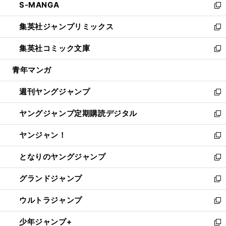
S-MANGA
く
で
ド
ィ
い
新
開
ウ
ン
ウ
し
集英社ジャンプリミックス
く
で
ド
ィ
い
新
開
ウ
ン
ウ
し
集英社コミック文庫
く
で
ド
ィ
い
新
開
ウ
ン
ウ
し
青年マンガ
く
で
ド
ィ
い
開
ウ
ン
ウ
週刊ヤングジャンプ
く
で
ド
ィ
新
開
ウ
ン
し
ヤングジャンプ定期購読デジタル
く
で
ド
い
新
開
ウ
ウ
し
ヤンジャン！
く
で
ィ
い
新
開
ン
ウ
し
となりのヤングジャンプ
く
ド
ィ
い
新
ウ
ン
ウ
し
グランドジャンプ
で
ド
ィ
い
新
開
ウ
ン
ウ
し
ウルトラジャンプ
く
で
ド
ィ
い
新
開
ウ
ン
ウ
し
少年ジャンプ+
く
で
ド
ィ
い
新