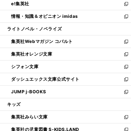
e!集英社
く
で
ド
ィ
い
新
開
ウ
ン
ウ
し
情報・知識＆オピニオン imidas
く
で
ド
ィ
い
新
開
ウ
ン
ウ
し
ライトノベル・ノベライズ
く
で
ド
ィ
い
開
ウ
ン
ウ
集英社Webマガジン コバルト
く
で
ド
ィ
新
開
ウ
ン
し
集英社オレンジ文庫
く
で
ド
い
新
開
ウ
ウ
し
シフォン文庫
く
で
ィ
い
新
開
ン
ウ
し
ダッシュエックス文庫公式サイト
く
ド
ィ
い
新
ウ
ン
ウ
し
JUMP j-BOOKS
で
ド
ィ
い
新
開
ウ
ン
ウ
し
キッズ
く
で
ド
ィ
い
開
ウ
ン
ウ
集英社みらい文庫
く
で
ド
ィ
新
開
ウ
ン
し
集英社の児童図書 S-KIDS.LAND
く
で
ド
い
新