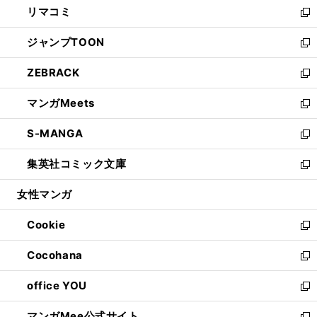
リマコミ
で
ド
ィ
い
新
開
ウ
ン
ウ
し
ジャンプTOON
く
で
ド
ィ
い
新
開
ウ
ン
ウ
し
ZEBRACK
く
で
ド
ィ
い
新
開
ウ
ン
ウ
し
マンガMeets
く
で
ド
ィ
い
新
開
ウ
ン
ウ
し
S-MANGA
く
で
ド
ィ
い
新
開
ウ
ン
ウ
し
集英社コミック文庫
く
で
ド
ィ
い
新
開
ウ
ン
ウ
し
女性マンガ
く
で
ド
ィ
い
開
ウ
ン
ウ
Cookie
く
で
ド
ィ
新
開
ウ
ン
し
Cocohana
く
で
ド
い
新
開
ウ
ウ
し
office YOU
く
で
ィ
い
新
開
ン
ウ
し
マンガMee公式サイト
く