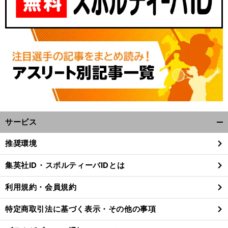
サービス
開
・
前
く/
へ
推奨環境
閉
じ
集英社ID・スポルティーバIDとは
る
利用規約・会員規約
特定商取引法に基づく表示・その他の事項