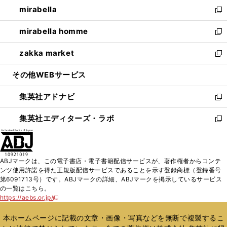
ウ
し
mirabella
く
で
ド
ィ
い
新
開
ウ
ン
ウ
し
mirabella homme
く
で
ド
ィ
い
新
開
ウ
ン
ウ
し
zakka market
く
で
ド
ィ
い
新
開
ウ
ン
ウ
し
その他WEBサービス
く
で
ド
ィ
い
開
ウ
ン
ウ
集英社アドナビ
く
で
ド
ィ
新
開
ウ
ン
し
集英社エディターズ・ラボ
く
で
ド
い
新
開
ウ
ウ
し
く
で
ィ
い
開
ン
ウ
ABJマークは、この電子書店・電子書籍配信サービスが、著作権者からコンテ
く
ド
ィ
ンツ使用許諾を得た正規版配信サービスであることを示す登録商標（登録番号
ウ
ン
第6091713号）です。ABJマークの詳細、ABJマークを掲示しているサービス
で
ド
の一覧はこちら。
開
ウ
https://aebs.or.jp/
新
く
で
し
い
開
本ホームページに記載の文章・画像・写真などを無断で複製するこ
ウ