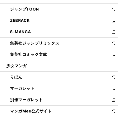
開
ウ
ン
ウ
し
ジャンプTOON
く
で
ド
ィ
い
新
開
ウ
ン
ウ
し
ZEBRACK
く
で
ド
ィ
い
新
開
ウ
ン
ウ
し
S-MANGA
く
で
ド
ィ
い
新
開
ウ
ン
ウ
し
集英社ジャンプリミックス
く
で
ド
ィ
い
新
開
ウ
ン
ウ
し
集英社コミック文庫
く
で
ド
ィ
い
新
開
ウ
ン
ウ
し
少女マンガ
く
で
ド
ィ
い
開
ウ
ン
ウ
りぼん
く
で
ド
ィ
新
開
ウ
ン
し
マーガレット
く
で
ド
い
新
開
ウ
ウ
し
別冊マーガレット
く
で
ィ
い
新
開
ン
ウ
し
マンガMee公式サイト
く
ド
ィ
い
新
ウ
ン
ウ
し