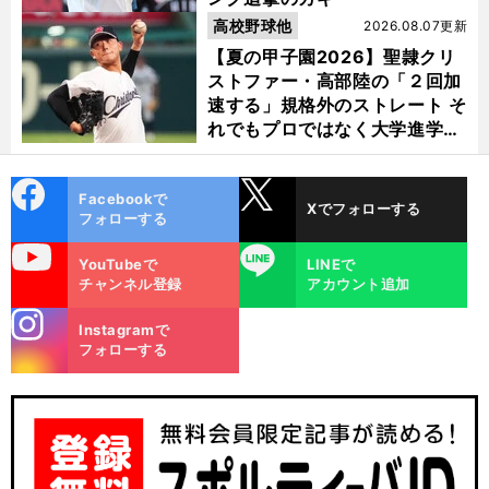
高校野球他
2026.08.07更新
【夏の甲子園2026】聖隷クリ
ストファー・高部陸の「２回加
速する」規格外のストレート そ
れでもプロではなく大学進学を
選ぶ理由
cebo
X
Facebookで
Xでフォローする
ok
フォローする
uTube
LINE
YouTubeで
LINEで
チャンネル登録
アカウント追加
stagra
Instagramで
m
フォローする