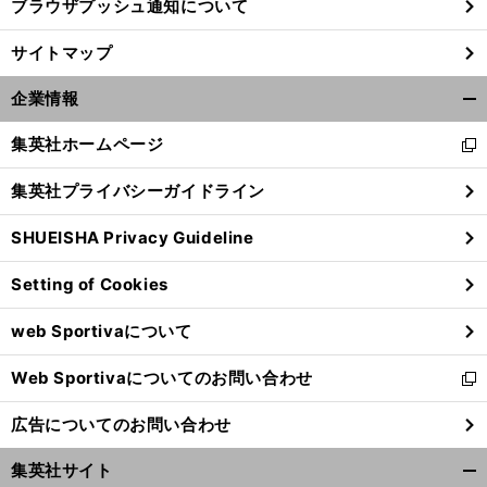
ブラウザプッシュ通知について
サイトマップ
企業情報
開
く/
集英社ホームページ
新
閉
し
じ
集英社プライバシーガイドライン
い
る
ウ
SHUEISHA Privacy Guideline
ィ
ン
Setting of Cookies
ド
ウ
web Sportivaについて
で
開
Web Sportivaについてのお問い合わせ
く
新
し
広告についてのお問い合わせ
い
ウ
集英社サイト
ィ
開