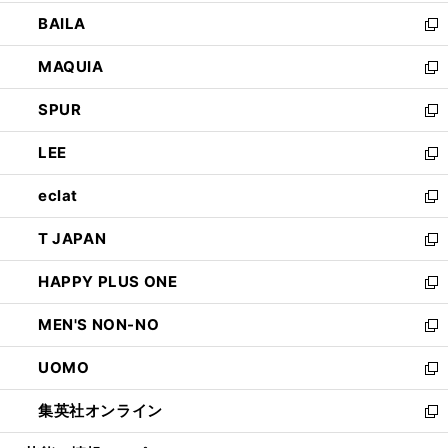
開
ウ
し
BAILA
く
ィ
い
新
ン
ウ
し
MAQUIA
ド
ィ
い
新
ウ
ン
ウ
し
SPUR
で
ド
ィ
い
新
開
ウ
ン
ウ
し
LEE
く
で
ド
ィ
い
新
開
ウ
ン
ウ
し
eclat
く
で
ド
ィ
い
新
開
ウ
ン
ウ
し
T JAPAN
く
で
ド
ィ
い
新
開
ウ
ン
ウ
し
HAPPY PLUS ONE
く
で
ド
ィ
い
新
開
ウ
ン
ウ
し
MEN'S NON-NO
く
で
ド
ィ
い
新
開
ウ
ン
ウ
し
UOMO
く
で
ド
ィ
い
新
開
ウ
ン
ウ
し
集英社オンライン
く
で
ド
ィ
い
新
開
ウ
ン
ウ
し