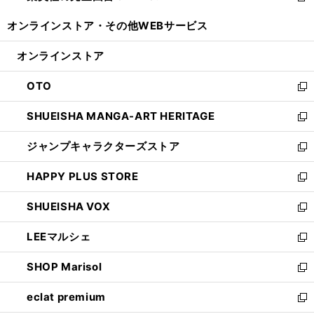
開
ウ
ウ
し
オンラインストア・
その他WEBサービス
く
で
ィ
い
開
ン
ウ
オンラインストア
く
ド
ィ
ウ
ン
OTO
で
ド
新
開
ウ
し
SHUEISHA MANGA-ART HERITAGE
く
で
い
新
開
ウ
し
ジャンプキャラクターズストア
く
ィ
い
新
ン
ウ
し
HAPPY PLUS STORE
ド
ィ
い
新
ウ
ン
ウ
し
SHUEISHA VOX
で
ド
ィ
い
新
開
ウ
ン
ウ
し
LEEマルシェ
く
で
ド
ィ
い
新
開
ウ
ン
ウ
し
SHOP Marisol
く
で
ド
ィ
い
新
開
ウ
ン
ウ
し
eclat premium
く
で
ド
ィ
い
新
開
ウ
ン