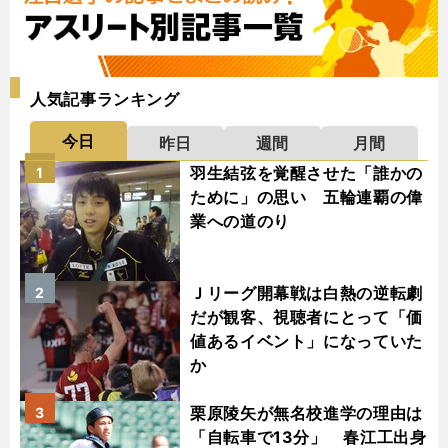
人気記事ランキング
今日
昨日
週間
月間
羽生結弦を覚醒させた「誰かの
1
ために」の思い 五輪連覇の偉
業への道のり
Ｊリーグ開幕戦は白熱の逆転劇
2
だが観客、視聴者にとって「価
値あるイベント」になっていた
か
栗原陵矢が無名校進学の理由は
3
「自転車で13分」 春江工出身