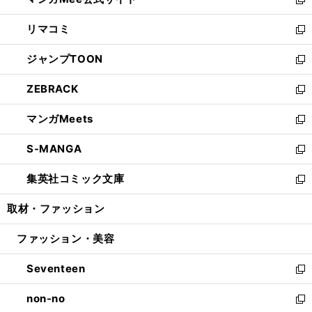
ド
ィ
い
新
ウ
ン
ウ
し
リマコミ
で
ド
ィ
い
新
開
ウ
ン
ウ
し
ジャンプTOON
く
で
ド
ィ
い
新
開
ウ
ン
ウ
し
ZEBRACK
く
で
ド
ィ
い
新
開
ウ
ン
ウ
し
マンガMeets
く
で
ド
ィ
い
新
開
ウ
ン
ウ
し
S-MANGA
く
で
ド
ィ
い
新
開
ウ
ン
ウ
し
集英社コミック文庫
く
で
ド
ィ
い
新
開
ウ
ン
ウ
し
取材・ファッション
く
で
ド
ィ
い
開
ウ
ン
ウ
ファッション・美容
く
で
ド
ィ
開
ウ
ン
Seventeen
く
で
ド
新
開
ウ
し
non-no
く
で
い
新