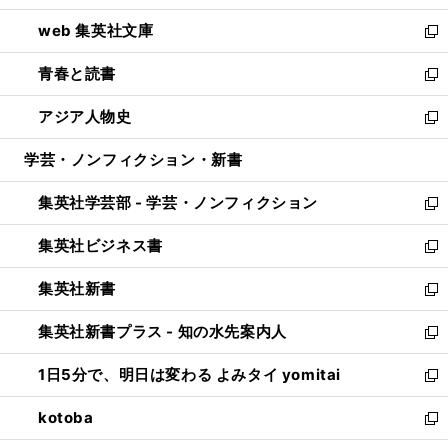
ン
ウ
し
web 集英社文庫
ド
ィ
い
新
ウ
ン
ウ
し
青春と読書
で
ド
ィ
い
新
開
ウ
ン
ウ
し
アジア人物史
く
で
ド
ィ
い
新
開
ウ
ン
ウ
し
学芸・ノンフィクション・新書
く
で
ド
ィ
い
開
ウ
ン
ウ
集英社学芸部 - 学芸・ノンフィクション
く
で
ド
ィ
新
開
ウ
ン
し
集英社ビジネス書
く
で
ド
い
新
開
ウ
ウ
し
集英社新書
く
で
ィ
い
新
開
ン
ウ
し
集英社新書プラス - 知の水先案内人
く
ド
ィ
い
新
ウ
ン
ウ
し
1日5分で、明日は変わる よみタイ yomitai
で
ド
ィ
い
新
開
ウ
ン
ウ
し
kotoba
く
で
ド
ィ
い
新
開
ウ
ン
ウ
し