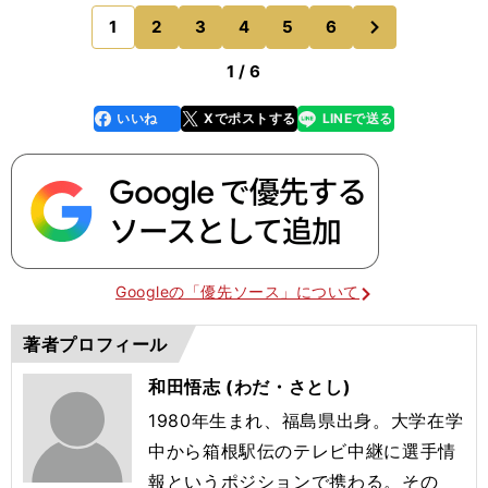
ン球場までは車でも片道約30分かかる。グラウン
次
1
2
3
4
5
6
のページへ
ド整備も選手た
1 / 6
いいね
Xでポストする
LINEで送る
line
faceboo
x
k
Googleの「優先ソース」について
著者プロフィール
和田悟志 (わだ・さとし)
1980年生まれ、福島県出身。大学在学
中から箱根駅伝のテレビ中継に選手情
報というポジションで携わる。その