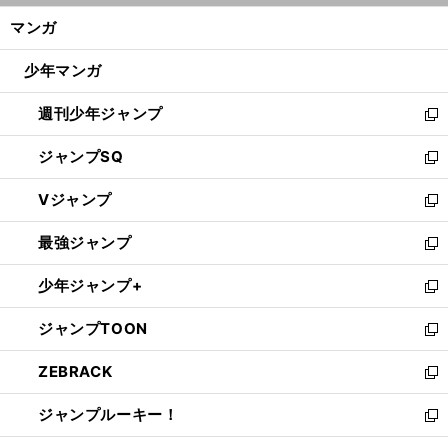
ン
く/
マンガ
ド
閉
ウ
じ
少年マンガ
で
る
開
週刊少年ジャンプ
く
新
し
ジャンプSQ
い
新
ウ
し
Vジャンプ
ィ
い
新
ン
ウ
し
最強ジャンプ
ド
ィ
い
新
ウ
ン
ウ
し
少年ジャンプ+
で
ド
ィ
い
新
開
ウ
ン
ウ
し
ジャンプTOON
く
で
ド
ィ
い
新
開
ウ
ン
ウ
し
ZEBRACK
く
で
ド
ィ
い
新
開
ウ
ン
ウ
し
ジャンプルーキー！
く
で
ド
ィ
い
新
開
ウ
ン
ウ
し